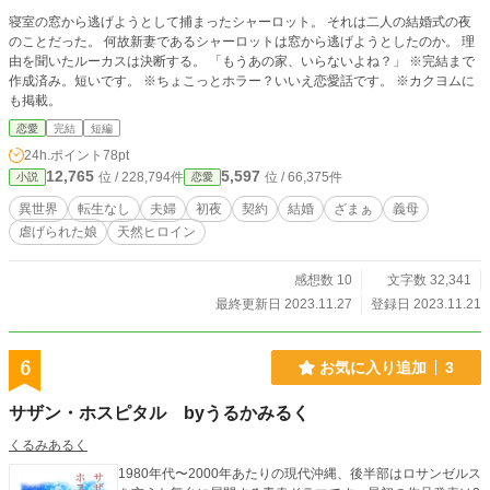
寝室の窓から逃げようとして捕まったシャーロット。 それは二人の結婚式の夜
のことだった。 何故新妻であるシャーロットは窓から逃げようとしたのか。 理
由を聞いたルーカスは決断する。 「もうあの家、いらないよね？」 ※完結まで
作成済み。短いです。 ※ちょこっとホラー？いいえ恋愛話です。 ※カクヨムに
も掲載。
恋愛
完結
短編
24h.ポイント
78pt
12,765
5,597
位 / 228,794件
位 / 66,375件
小説
恋愛
異世界
転生なし
夫婦
初夜
契約
結婚
ざまぁ
義母
虐げられた娘
天然ヒロイン
感想数 10
文字数 32,341
最終更新日 2023.11.27
登録日 2023.11.21
6
お気に入り追加
3
サザン・ホスピタル byうるかみるく
くるみあるく
1980年代〜2000年あたりの現代沖縄、後半部はロサンゼルス