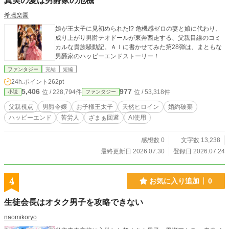
真実の愛は男爵家の危機
希臘楽園
娘が王太子に見初められた!? 危機感ゼロの妻と娘に代わり、
成り上がり男爵テオドールが東奔西走する、父親目線のコミ
カルな貴族騒動記。ＡＩに書かせてみた第28弾は、まともな
男爵家のハッピーエンドストーリー！
ファンタジー
完結
短編
24h.ポイント
262pt
5,406
977
位 / 228,794件
位 / 53,318件
小説
ファンタジー
父親視点
男爵令嬢
お子様王太子
天然ヒロイン
婚約破棄
ハッピーエンド
苦労人
ざまぁ回避
AI使用
感想数 0
文字数 13,238
最終更新日 2026.07.30
登録日 2026.07.24
4
お気に入り追加
0
生徒会長はオタク男子を攻略できない
naomikoryo