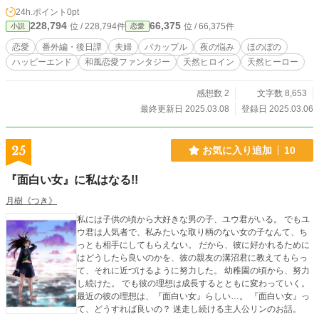
さえる命令を受ける。 色々あったが、要と愛し合う夫婦に。
24h.ポイント
0pt
◯九鬼兜要（くきつ・かなめ）２０歳 強さで有名な九鬼兜家
228,794
66,375
位 / 228,794件
位 / 66,375件
小説
恋愛
の長男。幼い頃に帝国のために留学し努力し続けてきた。
「帝国の死神」「冷徹武士」などと呼ばれる彼が、なぜ謀反
恋愛
番外編・後日譚
夫婦
バカップル
夜の悩み
ほのぼの
をして罰を受けることになったのか？ 色々あったが、鎖子溺
ハッピーエンド
和風恋愛ファンタジー
天然ヒロイン
天然ヒーロー
愛男になる。
感想数 2
文字数 8,653
最終更新日 2025.03.08
登録日 2025.03.06
25
お気に入り追加
10
『面白い女』に私はなる!!
月樹《つき》
私には子供の頃から大好きな男の子、ユウ君がいる。 でもユ
ウ君は人気者で、私みたいな取り柄のない女の子なんて、ち
っとも相手にしてもらえない。 だから、彼に好かれるために
はどうしたら良いのかを、彼の親友の溝沼君に教えてもらっ
て、それに近づけるように努力した。 幼稚園の頃から、努力
し続けた。 でも彼の理想は成長するとともに変わっていく。
最近の彼の理想は、『面白い女』らしい…。 『面白い女』っ
て、どうすれば良いの？ 迷走し続ける主人公リンのお話。