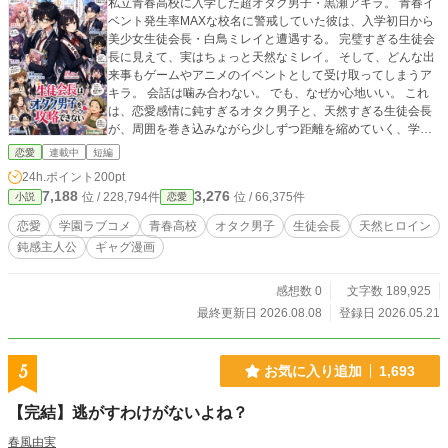
私立青春高校に入学した超オタク男子・黒瀬アキラ。 青春イ
ベント発生率MAXな校名に警戒していた彼は、入学初日から
美少女生徒会長・白鳥ミレイと遭遇する。 完璧すぎる生徒会
長に見えて、実はちょっと天然なミレイ。 そして、どんな出
来事もゲームやアニメのイベントとして受け取ってしまうア
キラ。 会話は噛み合わない。 でも、なぜか心地いい。 これ
は、恋愛感情に鈍すぎるオタク男子と、天然すぎる生徒会長
が、周囲を巻き込みながら少しずつ距離を縮めていく、学園
ラブコメ4コマ漫画風。
恋愛
連載中
短編
24h.ポイント
200pt
7,188
3,276
位 / 228,794件
位 / 66,375件
小説
恋愛
恋愛
学園ラブコメ
青春高校
オタク男子
生徒会長
天然ヒロイン
鈍感主人公
ギャグ漫画
感想数 0
文字数 189,925
最終更新日 2026.08.08
登録日 2026.05.21
5
お気に入り追加
1,693
【完結】逃がすわけがないよね？
春風由実