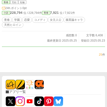
青春
完結
短編
24h.ポイント
0pt
228,794
7,921
位 / 228,794件
位 / 7,921件
小説
青春
青春
学園
恋愛
コメディ
女主人公
腹黒脇キャラ
天然ヒロイン
感想数 0
文字数 6,408
最終更新日 2025.05.25
登録日 2025.05.23
25
件
アプリ一覧