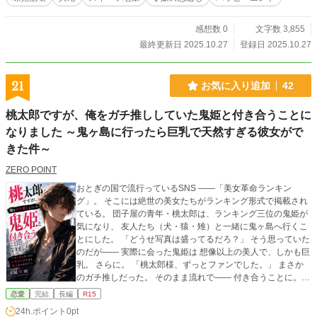
感想数 0
文字数 3,855
最終更新日 2025.10.27
登録日 2025.10.27
21
お気に入り追加
42
桃太郎ですが、俺をガチ推ししていた鬼姫と付き合うことに
なりました ～鬼ヶ島に行ったら巨乳で天然すぎる彼女がで
きた件～
ZERO POINT
おとぎの国で流行っているSNS ――「美女革命ランキン
グ」。 そこには絶世の美女たちがランキング形式で掲載され
ている。 団子屋の青年・桃太郎は、ランキング三位の鬼姫が
気になり、 友人たち（犬・猿・雉）と一緒に鬼ヶ島へ行くこ
とにした。 「どうせ写真は盛ってるだろ？」 そう思っていた
のだが―― 実際に会った鬼姫は 想像以上の美人で、しかも巨
乳。 さらに。 「桃太郎様、ずっとファンでした。」 まさか
のガチ推しだった。 そのまま流れで―― 付き合うことに。
しかも鬼姫の部屋には桃太郎のポスターが貼られ、 恋愛シミ
恋愛
完結
長編
R15
ュレーションまで済んでいるらしい。 天然で可愛すぎる鬼姫
24h.ポイント
0pt
と、 初彼女に戸惑う桃太郎。 これは―― 俺を推していた鬼