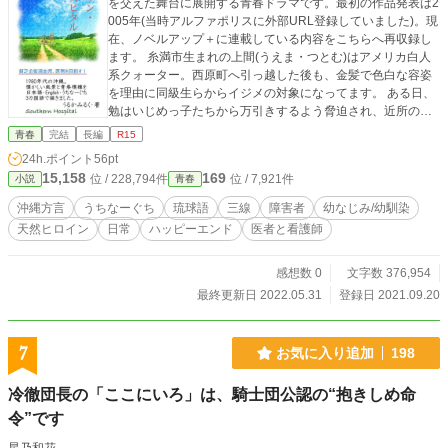
を交えた舞台に展開する青春ドラマです。最初の作品発表は2
005年(当時アルファポリスに外部URL登録していました)。現
在、ノベルアップ＋に連載している内容をこちらへ再収録し
ます。 糸満市生まれの上間(うえま・つとむ)はアメリカ白人
系クォーター。西原町へ引っ越した後も、金髪で色白な容姿
を理由に同級生らからイジメの対象になってます。 ある日、
勉はいじめっ子たちから万引きするよう脅迫され、近所の商
店からチョコレートを盗み出そうとして店主にとがめられ、
青春
完結
長編
R15
警察へ突き出されそうになります。窮地を救ったのは同級生
24h.ポイント
56pt
である東風平多恵子(こちんだ・たえこ)の父親、長助でした。
15,158
169
位 / 228,794件
位 / 7,921件
小説
青春
長助はチョコレート代金を払って勉を連れ出すと、近くの公
園でサンシンを演奏しはじめます。サンシンの音色に心を動
沖縄方言
うちなーぐち
琉球語
三線
障害者
幼なじみ/幼馴染
かされた勉は以後、多恵子に内緒で長助からサンシンを習い
天然ヒロイン
日常
ハッピーエンド
医者と看護師
始めます。 演奏の上達とともに自分に自信をつけ始めた勉は
もともと頭が良かったこともあり、席次はつねにトップ。中
学では級長に選ばれるまでになりましたが、多恵子にはサン
感想数 0
文字数 376,954
シンの件をずっと内緒にしつづけます。 人命救助に当たった
最終更新日 2022.05.31
登録日 2021.09.20
ことをきっかけに、勉は医者になりたいと願うように。ちょ
うどその頃、第二アメリカ海軍病院であるサザン・ホスピタ
ルが優秀な人材を確保するため奨学生の募集を始めた、とい
7
お気に入り追加
198
う情報を耳にします。母親が夜逃げするという事態が起きた
後も、長助夫婦らは彼をサポートしつづけるのでした。 やが
冷徹団長の「ここにいろ」は、騎士団公認の“抱きしめ命
て勉は国立大学医学科に合格し、サザン・ホスピタルの奨学
令”です
生として奨学金をうけながら医師国家試験の合格を目指しま
す。一方、東風平夫妻の一人娘である多恵子は看護師として