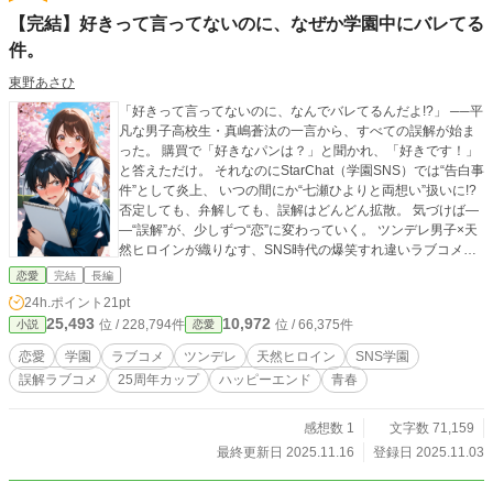
【完結】好きって言ってないのに、なぜか学園中にバレてる
件。
東野あさひ
「好きって言ってないのに、なんでバレてるんだよ!?」 ──平
凡な男子高校生・真嶋蒼汰の一言から、すべての誤解が始ま
った。 購買で「好きなパンは？」と聞かれ、「好きです！」
と答えただけ。 それなのにStarChat（学園SNS）では“告白事
件”として炎上、 いつの間にか“七瀬ひよりと両想い”扱いに!?
否定しても、弁解しても、誤解はどんどん拡散。 気づけば―
―“誤解”が、少しずつ“恋”に変わっていく。 ツンデレ男子×天
然ヒロインが織りなす、SNS時代の爆笑すれ違いラブコメ！
最後は笑って、ちょっと泣ける。 #誤解が本当の恋になる瞬
恋愛
完結
長編
間、あなたもきっとトレンド入り。
24h.ポイント
21pt
25,493
10,972
位 / 228,794件
位 / 66,375件
小説
恋愛
恋愛
学園
ラブコメ
ツンデレ
天然ヒロイン
SNS学園
誤解ラブコメ
25周年カップ
ハッピーエンド
青春
感想数 1
文字数 71,159
最終更新日 2025.11.16
登録日 2025.11.03