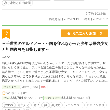
恋と家族と自由時間
文字数 103,568
最終更新日 2025.09.19
登録日 2025.07.02
17
お気に入り追加
3
三千世界のアルドノート～国を守れなかった少年は最強少女
と祖国復興を目指します～
ふひと
弱冠14歳で英雄の力を受け継いだ少年、アルマ。だが敵はあまりに強大で、奮
戦むなしく国は滅亡、アルマも逃亡生活を送ることに。そんな中出会ったのは、
無表情で、そのくせ変に堂々とした不思議な少女、アルドノートだった。全てを
失った少年が、全てを取り戻すために奮闘する、そんな物語。 ＊ちょっと流血
描写とかあるかもしれないので一応R15にしてますが、そんな派手なことにはな
らないはずです。＊週２くらいのペースでぼちぼちやっていきます。
ファンタジー
連載中
長編
R15
24h.ポイント
0pt
228,794
53,318
位 / 228,794件
位 / 53,318件
小説
ファンタジー
異世界
男主人公
魔法
神
美少女
ファンタジー
ヒロイン最強