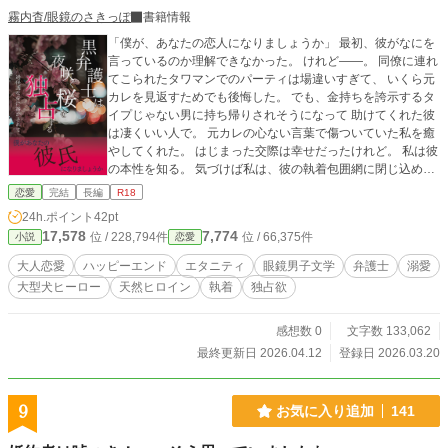
霧内杳/眼鏡のさきっぽ
書籍情報
「僕が、あなたの恋人になりましょうか」 最初、彼がなにを
言っているのか理解できなかった。 けれど――。 同僚に連れ
てこられたタワマンでのパーティは場違いすぎて、 いくら元
カレを見返すためでも後悔した。 でも、金持ちを誇示するタ
イプじゃない男に持ち帰りされそうになって 助けてくれた彼
は凄くいい人で。 元カレの心ない言葉で傷ついていた私を癒
やしてくれた。 はじまった交際は幸せだったけれど。 私は彼
の本性を知る。 気づけば私は、彼の執着包囲網に閉じ込めら
れていた――。 夜桜夏初(24) ごく普通の会社員 控えめだが言
恋愛
完結
長編
R18
うことははっきり言う 自己肯定感は低めだが、 陽川との出会
24h.ポイント
42pt
いでもっと自信を持っていいのでは？ と思い始める × 陽川晴
17,578
7,774
位 / 228,794件
位 / 66,375件
小説
恋愛
貴(30) エリート弁護士 爽やかイケメンだが、さらりと毒を吐
く 好きになった人間にはとことん執着する
大人恋愛
ハッピーエンド
エタニティ
眼鏡男子文学
弁護士
溺愛
大型犬ヒーロー
天然ヒロイン
執着
独占欲
感想数 0
文字数 133,062
最終更新日 2026.04.12
登録日 2026.03.20
9
お気に入り追加
141