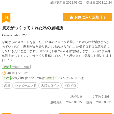
最終更新日 2022.03.02
登録日 2021.11.24
14
お気に入り追加
9
貴方がつくってくれた私の居場所
kanana_aho0727
悲劇からのスタートをきった、15歳のヒロイン鈴華。これからの生活はどうな
っていくのか…悲劇がまた繰り返されるのだろうか… 結構ドロドロな恋愛話に
していきたいと思います。 ※投稿は都合のいい日に投稿します。 それに僕自身
体調を崩しやすいのでゆっくり投稿していこうと思います。気長にお願いします
(ㅅ´ ˘ `)
恋愛
連載中
長編
24h.ポイント
0pt
228,794
66,375
位 / 228,794件
位 / 66,375件
小説
恋愛
恋愛
ハッピーエンド
天然ヒロイン
ドロドロ
感想数 0
文字数 7,308
最終更新日 2020.01.25
登録日 2018.05.31