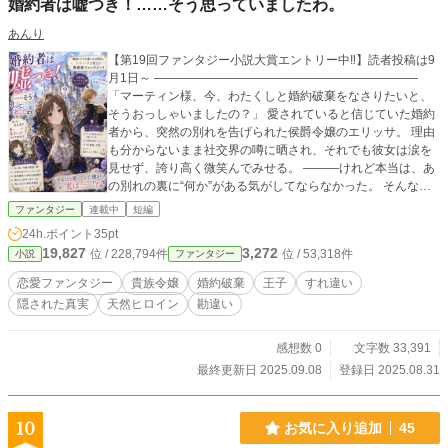
婚約者は嘘つき！……そう思っていましたわ。
あんり
【第19回ファンタジー小説大賞エントリー中‼️】読者投稿は9
月1日～ ――――――――――――――――――――――
「マーティン様、今、わたくしと婚約破棄をなさりたいと、
そうおっしゃいましたの？」 愛されていると信じていた婚約
者から、突然の別れを告げられた侯爵令嬢のエリッサ。 理由
も分からないまま社交界の噂に晒され、それでも彼女は涙を
見せず、誇り高く微笑んでみせる。 ―――けれど本当は、あ
の別れの裏に“何か”がある気がしてならなかった。 そんな
中、従兄である第二王子アダムが手を差し伸べる。 新たな婚
ファンタジー
連載中
短編
約、近づく距離、揺れる心。 だがエリッサは知らない。 かつ
24h.ポイント
35pt
ての婚約者が、自ら悪者になってまで隠した｢真実｣を。 捨て
19,827
3,272
位 / 228,794件
位 / 53,318件
小説
ファンタジー
られた令嬢？いいえ違いますわ。 わたくしが、未来を選び直
すの。 勘違いとすれ違いから始まる、切なくて優しい恋の物
恋愛ファンタジー
貴族令嬢
婚約破棄
王子
すれ違い
語。
隠された真実
天然ヒロイン
勘違い
感想数 0
文字数 33,391
最終更新日 2025.09.08
登録日 2025.08.31
10
お気に入り追加
45