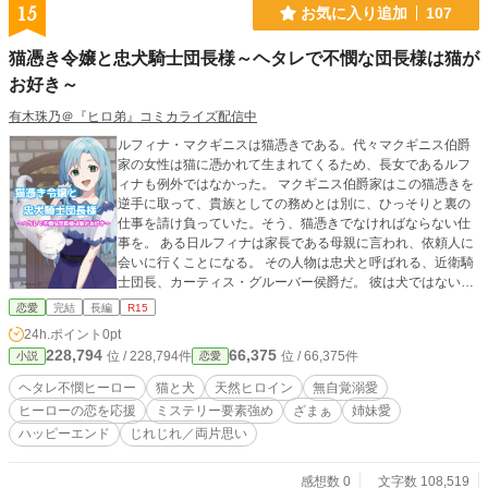
15
お気に入り追加
107
猫憑き令嬢と忠犬騎士団長様～ヘタレで不憫な団長様は猫が
お好き～
有木珠乃＠『ヒロ弟』コミカライズ配信中
ルフィナ・マクギニスは猫憑きである。代々マクギニス伯爵
家の女性は猫に憑かれて生まれてくるため、長女であるルフ
ィナも例外ではなかった。 マクギニス伯爵家はこの猫憑きを
逆手に取って、貴族としての務めとは別に、ひっそりと裏の
仕事を請け負っていた。そう、猫憑きでなければならない仕
事を。 ある日ルフィナは家長である母親に言われ、依頼人に
会いに行くことになる。 その人物は忠犬と呼ばれる、近衛騎
士団長、カーティス・グルーバー侯爵だ。 彼は犬ではないけ
れど、ルフィナにとっては犬も同然。 始めは断る気満々だっ
恋愛
完結
長編
R15
たが、話を聞いている内に引き受けてしまう。 カーティスが
24h.ポイント
0pt
依頼した仕事とは。そして、ルフィナは無事完遂できるの
228,794
66,375
位 / 228,794件
位 / 66,375件
小説
恋愛
か。 短編『猫憑き令嬢の華麗なる復讐劇～無事、婚約破棄を
言い渡されたので仇を取らせてもらいます～』の内容は二章
ヘタレ不憫ヒーロー
猫と犬
天然ヒロイン
無自覚溺愛
に設けています。 事件アリ、ざまぁアリの作品です。 ※この
ヒーローの恋を応援
ミステリー要素強め
ざまぁ
姉妹愛
作品はカクヨムなど重複投稿います。
ハッピーエンド
じれじれ／両片思い
感想数 0
文字数 108,519