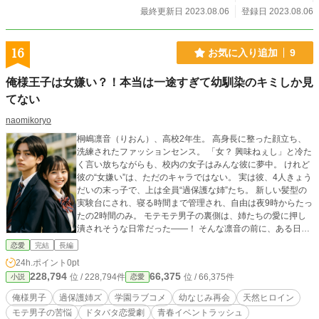
最終更新日 2023.08.06
登録日 2023.08.06
16
お気に入り追加
9
俺様王子は女嫌い？！本当は一途すぎて幼馴染のキミしか見
てない
naomikoryo
桐嶋凛音（りおん）、高校2年生。 高身長に整った顔立ち、
洗練されたファッションセンス。 「女？ 興味ねぇし」と冷た
く言い放ちながらも、校内の女子はみんな彼に夢中。 けれど
彼の“女嫌い”は、ただのキャラではない。 実は彼、4人きょう
だいの末っ子で、上は全員“過保護な姉”たち。 新しい髪型の
実験台にされ、寝る時間まで管理され、自由は夜9時からたっ
たの2時間のみ。 モテモテ男子の裏側は、姉たちの愛に押し
潰されそうな日常だった――！ そんな凛音の前に、ある日突
然現れたのは、 小学生時代の初恋の相手・白石天音。 天然で
恋愛
完結
長編
天真爛漫、でも勝気でまっすぐ。 小さいころのように距離を
24h.ポイント
0pt
縮めてくる彼女に、凛音の“俺様キャラ”は通用しない。 戸惑
228,794
66,375
位 / 228,794件
位 / 66,375件
小説
恋愛
いながらも、再び恋に落ちていく凛音。 けれどそこに巻き込
まれるのは、親友の悠真、女子バレー部の部長・夏菜、 そし
俺様男子
過保護姉ズ
学園ラブコメ
幼なじみ再会
天然ヒロイン
て姉たち＋芸能事務所まで！？ 「もう子供じゃねぇ。ちゃん
モテ男子の苦悩
ドタバタ恋愛劇
青春イベントラッシュ
と、守りたい」 俺様男子の恋が、今、大暴走する――！