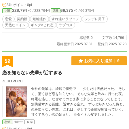
24h.ポイント
0pt
228,794
66,375
位 / 228,794件
位 / 66,375件
小説
恋愛
恋愛
契約婚
短編連作
すれ違いラブコメ
ツンデレ男子
天然ヒロイン
ギャグ×じれ恋
ラブコメ
感想数 0
文字数 14,796
最終更新日 2025.07.31
登録日 2025.07.23
23
お気に入り追加
9
恋を知らない先輩が近すぎる
ZERO POINT
会社の先輩は、綺麗で優秀で——少しだけ天然だった。 そし
て、驚くほど恋を知らない。 そんな先輩と飲みに行った夜。
終電を逃し、なぜかそのまま家に来ることになってしまう。
無防備すぎる距離。 近すぎる空気。 ずっと好きだった俺と、
恋を知らない先輩。 これは、少しずつ距離が縮まっていく、
甘くて危うい恋の始まり。 ※タイトル変更しました。
恋愛
連載中
長編