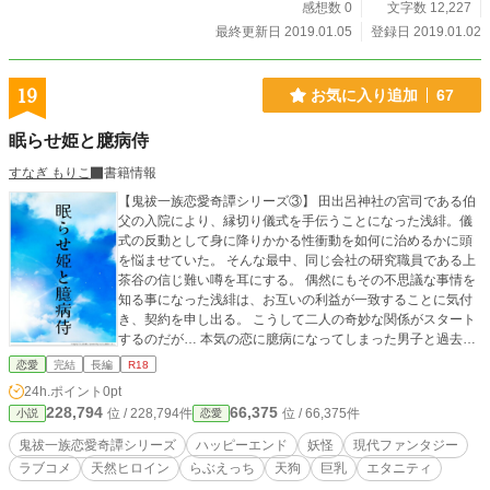
感想数 0
文字数 12,227
最終更新日 2019.01.05
登録日 2019.01.02
19
お気に入り追加
67
眠らせ姫と臆病侍
すなぎ もりこ
書籍情報
【鬼祓一族恋愛奇譚シリーズ③】 田出呂神社の宮司である伯
父の入院により、縁切り儀式を手伝うことになった浅緋。儀
式の反動として身に降りかかる性衝動を如何に治めるかに頭
を悩ませていた。 そんな最中、同じ会社の研究職員である上
茶谷の信じ難い噂を耳にする。 偶然にもその不思議な事情を
知る事になった浅緋は、お互いの利益が一致することに気付
き、契約を申し出る。 こうして二人の奇妙な関係がスタート
するのだが… 本気の恋に臆病になってしまった男子と過去に
傷付き自分を偽る女子との一風変わった恋愛物語です！ ※
恋愛
完結
長編
R18
『おむすび娘と縁切り侍』に登場した浅緋が主人公のお話で
24h.ポイント
0pt
す。 ※先のシリーズ二作をお読み頂いた方が楽しめます。
228,794
66,375
位 / 228,794件
位 / 66,375件
小説
恋愛
鬼祓一族恋愛奇譚シリーズ
ハッピーエンド
妖怪
現代ファンタジー
ラブコメ
天然ヒロイン
らぶえっち
天狗
巨乳
エタニティ