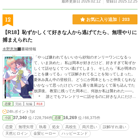
最終更新日 2026.02.12
登録日 2025.12.25
12
お気に入り追加
203
【R18】恥ずかしくて好きな人から逃げてたら、無理やりに
捕まえられた
水野恵無
書籍情報
「やっぱ嫌われてもいいから紗知のオンリーワンになるっ
て、いま決めた」 私は岡本が好きだけど、好きすぎて恥ずか
しくて話せなくてつい逃げてしまう。 そしたら『私が岡本の
ことを嫌ってる』って誤解されてることを知ってしまった。
夏休み真ん中の登校日。 どうにか岡本ともっと仲良くなれな
いかなって思ったけどいつも通り進展はなくて落ち込んでた
放課後。 教室に残ってた岡本に、何故か私は襲われた――。
＊ 誰とでもフレンドリーに話せるのに好きな人にだけ重
度の照れ屋な女子高生が、好きな相手から自分だけが嫌われ
恋愛
完結
短編
R18
てることに落ち込んでヤケになった男子高生に襲われて翻弄
24h.ポイント
7pt
される両片思いなお話です。 表紙はkomoさん（@komomom
37,340
16,269
位 / 228,794件
位 / 66,375件
小説
恋愛
o2021）に描いていただきました。 ※ムーンライトノベルズ
様でも掲載しています
恋愛
無理矢理
執着
処女
高校生
両片思い
誤解/すれ違い
天然ヒロイン
金髪ヒーロー
ハッピーエンド