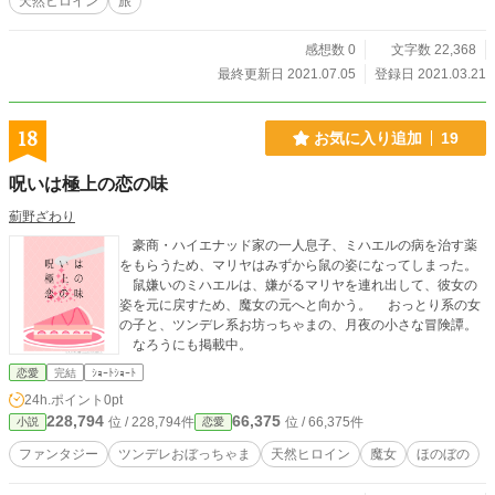
天然ヒロイン
旅
感想数 0
文字数 22,368
最終更新日 2021.07.05
登録日 2021.03.21
18
お気に入り追加
19
呪いは極上の恋の味
薊野ざわり
豪商・ハイエナッド家の一人息子、ミハエルの病を治す薬
をもらうため、マリヤはみずから鼠の姿になってしまった。
鼠嫌いのミハエルは、嫌がるマリヤを連れ出して、彼女の
姿を元に戻すため、魔女の元へと向かう。 おっとり系の女
の子と、ツンデレ系お坊っちゃまの、月夜の小さな冒険譚。
なろうにも掲載中。
恋愛
完結
ｼｮｰﾄｼｮｰﾄ
24h.ポイント
0pt
228,794
66,375
位 / 228,794件
位 / 66,375件
小説
恋愛
ファンタジー
ツンデレおぼっちゃま
天然ヒロイン
魔女
ほのぼの