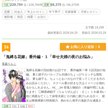
24h.ポイント
0pt
228,794
66,375
位 / 228,794件
位 / 66,375件
小説
恋愛
恋愛
社会人
年上ヒロイン
年下男子
先輩後輩
天然ヒロイン
無防備
初恋
純愛
お泊り
文字数 19,299
最終更新日 2026.04.20
登録日 2026.03.29
24
お気に入り追加
8
「鬼縛る花嫁」番外編・１「幸せ夫婦の夜のお悩み」
兎森りんこ
鬼縛る花嫁の完結後のお話です。 番外編第一弾 ３話完結の短
編。 要と鎖子のバカップル夫婦のちょっぴりエッチな惚気
話。 要も鎖子も、ちょっとおバカなので笑ってくださる方の
みお読みください。 ※クール要が好きな方はイメージが崩れ
るかもしれません。m(_ _)m 登場人物紹介（本編中間にもあ
ります） ◯柳善縛鎖子（りゅうぜんばく・さこ）１８歳 幼い
頃に両親を亡くして叔母夫婦とその娘に虐げられる日々。 彼
女は柳善縛家の特殊能力、抱かれた相手の鬼妖力を減退させ
る力を持っている。 ある日、初恋の相手の要に嫁ぎ力を減退
恋愛
完結
短編
R15