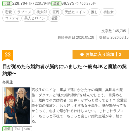
228,794
66,375
位 / 228,794件
位 / 66,375件
小説
恋愛
姫が彼女になったラブコメである。
恋愛
ラブコメ
桃太郎
巨乳
天然ヒロイン
推し
初彼女
コメディ
美人ヒロイン
溺愛
文字数 145,705
最終更新日 2026.05.28
登録日 2026.03.15
22
お気に入り追加
2
目が覚めたら婚約者が脳内にいました 〜筋肉JKと魔族の契
約婚〜
冬風蓮
高校生のユイは、事故で死にかけたその瞬間、異世界の魔
族・ダクエルと“魂の婚約契約”を結んでしまう。 目覚める
と、脳内でその婚約者（自称）がずっと喋ってる！？ 恋愛経
験ゼロの魔族と、お人好しすぎる女子高生。魂が繋がってる
からって、心まで繋がれるわけじゃない。 じれじれラブコ
メ、ちょっと不穏で、ちょっと楽しい婚約生活が今、始ま
る。
恋愛
完結
短編