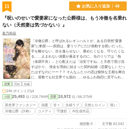
11
お気に入り追加
48
『呪いのせいで愛妻家になった公爵様は、もう冷徹を名乗れ
ない（天然妻は気づかない）』
星乃和花
「冷徹公爵」と呼ばれるレオンハルトが、ある日突然“愛妻
家”に豹変――原因は、妻リリアにだけ発動する呪いだった。
手を離せない、目を逸らせない、褒めたくなる、守りたくな
る……止まれない溺愛が暴走するのに、当のリリアは「熱
（体調不良）」と心配または「治安ですね」と天然で受け流
すばかり。 借金を理由に始まった契約結婚（恋愛なし）だっ
たはずなのにーー？？ そんなふたりの恋は愉快な王都を舞台
に、屋敷でも社交界でも面白……ゆるふわ熱烈に見守られる
流れに。 甘々・溺愛・コメディ全振り！ “呪いのせい”から始
恋愛
完結
短編
まった愛が、最後は“意思”になる、にやにや必至の夫婦ラブフ
24h.ポイント
21pt
ァンタジー。 【完結済：全20話＋番外3話＋＠】
25,493
10,972
位 / 228,794件
位 / 66,375件
小説
恋愛
異世界ファンタジー
溺愛
甘々
夫婦ラブ
天然ヒロイン
呪い
冷徹公爵（詐称）
コメディ
守護欲
AI生成作品
感想数 0
文字数 82,042