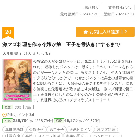
感想数 6
文字数 42,543
最終更新日 2023.07.20
登録日 2023.07.17
20
お気に入り追加
2
激マズ料理を作る令嬢が第二王子を骨抜きにするまで
大井町 鶴（おおいまち つる）
公爵家の天然令嬢ジネットは、第二王子リオネルに命を救わ
れた。 感激したジネットは、恩返しに手作りスイーツを作る
のだが――なんとその味は、激マズ！ しかし、そんな“刺激的
すぎる味”がきっかけで、なぜかジネットは兵士の携帯食の開
発に関わることに。 天然令嬢の暴走する料理センスと、味覚
を無視した栄養追求が巻き起こす大騒動。 激マズ料理で第二
王子を骨抜きにしたのはナゼなのか？ 公爵令嬢が巻き起こ
す、異世界ほのぼのコメディラブストーリー！
恋愛
完結
短編
24h.ポイント
0pt
228,794
66,375
位 / 228,794件
位 / 66,375件
小説
恋愛
異世界恋愛
公爵令嬢
第二王子
天然ヒロイン
激マズ料理
味覚崩壊
兵站
スイーツ地獄
令嬢の恩返し
ハッピーエンド