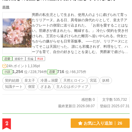
林檎
男爵の私生児として生まれ、使用人のように虐げられて育っ
たリリアーヌ。ある日、異母妹の身代わりとして、皇太子ア
ルフレートの側室に送り込まれた。 「お前を愛することはな
い。世継ぎが産まれたら、離縁する。」 冷たい契約を突き付
けられ、王宮から遠ざけられた離宮へ追いやられる。侍女た
ちからの嫌がらせも日常茶飯事。 ――だが、リリアーヌにと
ってそこは天国だった。 誰にも邪魔されず、料理をして、ハ
ーブを育て、自分の好きなことを楽しむ。 男爵家で虐げられ
ながらも積み上げてきた知識と技術が、やがて療養中の王妃
恋愛
連載中
長編
R18
を救い、聖職者たちを動かし、妖精を引き寄せ――国家の難
24h.ポイント
1,136pt
問を解き、この国の歴史さえ変えていく。 愛など求めていな
1,254
716
位 / 228,794件
位 / 66,375件
小説
恋愛
かった少女は、気づけば国の中心に立っていた。 愛など求め
ていなかったのに――気づけば、あの冷たい皇太子がこちら
契約結婚
皇太子
冷遇→溺愛
天然ヒロイン
宮廷
妖精
を見ている。
知識チート
側室
ざまあ
主人公はポジティブ
感想数 0
文字数 535,732
最終更新日 2026.08.07
登録日 2025.07.31
2
お気に入り追加
26