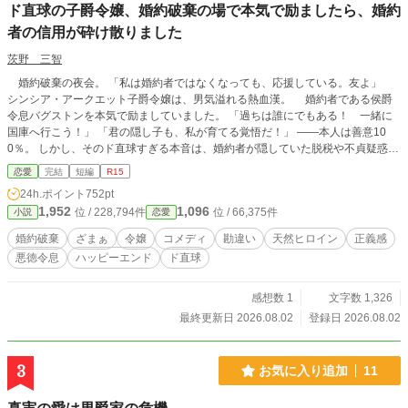
ド直球の子爵令嬢、婚約破棄の場で本気で励ましたら、婚約
者の信用が砕け散りました
茨野 三智
婚約破棄の夜会。 「私は婚約者ではなくなっても、応援している。友よ」
シンシア・アークエット子爵令嬢は、男気溢れる熱血漢。 婚約者である侯爵
令息バグストンを本気で励ましていました。 「過ちは誰にでもある！ 一緒に
国庫へ行こう！」 「君の隠し子も、私が育てる覚悟だ！」 ――本人は善意10
0％。 しかし、そのド直球すぎる本音は、婚約者が隠していた脱税や不貞疑惑ま
で次々と暴き、夜会は大混乱！ 「婚約は破棄だ！」 結局、婚約は予定どおり破
恋愛
完結
短編
R15
棄されてしまう。 けれど、王都で本当に失ったのはシンシアではなく、婚約者
24h.ポイント
752pt
の信用でした。 これは、空気を読まず、嘘もつけず、悪人まで全力で励まして
1,952
1,096
位 / 228,794件
位 / 66,375件
小説
恋愛
しまう天然熱血令嬢が、持ち前の正義感で悪事を次々と暴いてしまう、勘違いコ
メディです。
婚約破棄
ざまぁ
令嬢
コメディ
勘違い
天然ヒロイン
正義感
悪徳令息
ハッピーエンド
ド直球
感想数 1
文字数 1,326
最終更新日 2026.08.02
登録日 2026.08.02
3
お気に入り追加
11