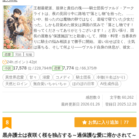
星乃和花
働き始めました。勉が研修医としてサザン・ホスピタルに勤
め始めたのをきっかけに、多恵子もまた自らのステップアッ
王都最硬派、規律と責任の塊――騎士団長ヴァルド・アーク
プのためサザン・ホスピタルへ転職します。 多恵子のことを
ライトは、夜の見回り中に路地で“落とし物”を拾った。 ……
今までウーマクー（わんぱく、おてんば）な幼馴染としか思
いや、拾ったのは魔物の卵ではなく、道端で寝ていた少女だ
っていなかった勉でしたが、同僚としての彼女は想像以上に
った。しかも目覚めた彼女は満面の笑みで「落とし物です！
優秀な看護師でした。やがて勉は多恵子を意識するようにな
拾ってくださってありがとうございます！」と言い張り、団
りますが、天然な多恵子は全然気にする様子がありません。
長の屋敷を“保護施設”だと勘違いして、掃除・料理・当番表作
はてしてこの二人、どうなっていくのやら……？ 沖縄那覇
りに騎士の悩み相談まで勝手に開始。 追い出せば泣く、士気
方言／日本語／英語を使用し、爽やかさ全開トリリンガルに
は落ちる、そして何より――ヴァルド自身の休息が、彼女の
お届け。
存在に依存し始めていく。 無表情のまま「危ないから、ここ
恋愛
完結
短編
にいろ」と命令し続ける団長に、周囲はざわつく。「それ、
24h.ポイント
42pt
溺愛ですよ」 騎士団内ではついに“団長語翻訳係”まで誕生
17,578
7,774
位 / 228,794件
位 / 66,375件
小説
恋愛
し、命令が全部“愛の保護”に変換されていく甘々溺愛コメデ
ィ！ ⭐︎完結済ー全16話+後日談5話⭐︎
異世界恋愛
甘々
溺愛
コメディ
騎士団長
冷徹(※名ばかり)
天然ヒロイン
無自覚いちゃいちゃ
ほのぼの日常
AI生成作品
感想数 0
文字数 60,262
最終更新日 2026.01.26
登録日 2025.12.28
8
お気に入り追加
77
黒弁護士は夜咲く桜を独占する～過保護な愛に溶かされて～