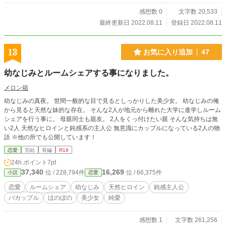
感想数 0
文字数 20,533
最終更新日 2022.08.11
登録日 2022.08.11
13
お気に入り追加
47
幼なじみとルームシェアする事になりました。
メロン箱
幼なじみの真夜。 世間一般的な目で見るとしっかりした美少女。 幼なじみの俺
から見ると天然な妹的な存在。 そんな2人が地元から離れた大学に進学しルーム
シェアを行う事に。 母親同士も親友。 2人をくっ付けたい親 そんな気持ちは無
い2人 天然なヒロインと鈍感系の主人公 無意識にカップルになっている2人の物
語 ※他の所でも公開しています！
恋愛
完結
長編
R18
24h.ポイント
7pt
37,340
16,269
位 / 228,794件
位 / 66,375件
小説
恋愛
恋愛
ルームシェア
幼なじみ
天然ヒロイン
鈍感主人公
バカップル
ほのぼの
美少女
純愛
感想数 1
文字数 261,256