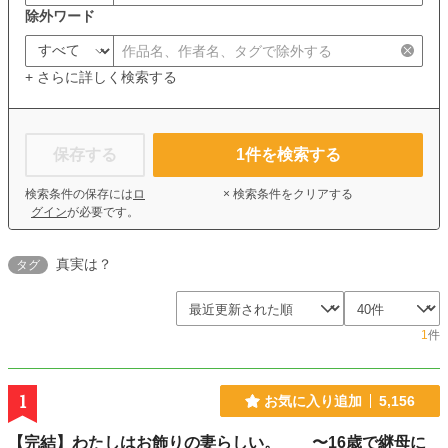
除外ワード
+ さらに詳しく検索する
保存する
1
件を検索する
検索条件の保存には
ロ
× 検索条件をクリアする
グイン
が必要です。
真実は？
タグ
1
件
1
お気に入り追加
5,156
【完結】わたしはお飾りの妻らしい。 〜16歳で継母に