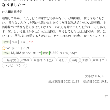
なりました〜
たろ
書籍情報
結婚して半年。 わたしはこの家には必要がない。 政略結婚。 愛は何処にもな
い。 要らないわたしを家から追い出したくて無理矢理結婚させたお義母様。 お
義母様のご機嫌を悪くさせたくなくて、わたしを嫁に出したお父様。 とりあえ
ず「嫁」という立場が欲しかった旦那様。 そうしてわたしは旦那様の「嫁」に
なった。 旦那様には愛する人がいる。 わたしはお飾りの妻。 せっかくのんびり
暮らすのだから、好きなことだけさせてもらいますね。
恋愛
完結
長編
R15
24h.ポイント
78pt
13,182
5,860
位 / 228,963件
位 / 66,395件
小説
恋愛
一応恋愛
異世界
旦那様には恋人
隠し子
継母
加護
真実は？
ハッピーエンド
文字数 106,861
最終更新日 2022.11.23
登録日 2022.10.11
1
件