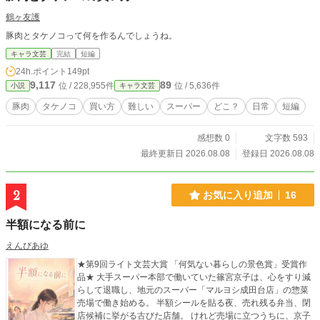
鶴ヶ友護
豚肉とタケノコって何を作るんでしょうね。
キャラ文芸
完結
短編
24h.ポイント
149pt
9,117
89
位 / 228,955件
位 / 5,636件
小説
キャラ文芸
豚肉
タケノコ
買い方
難しい
スーパー
どこ？
日常
短編
感想数 0
文字数 593
最終更新日 2026.08.08
登録日 2026.08.08
2
お気に入り追加
16
半額になる前に
えんびあゆ
★第9回ライト文芸大賞 「何気ない暮らしの景色賞」受賞作
品★ 大手スーパー本部で働いていた篠宮京子は、心をすり減
らして退職し、地元のスーパー「マルヨシ成田台店」の惣菜
売場で働き始める。 半額シールを貼る夜、売れ残る弁当、閉
店候補に挙がる古びた店舗。 けれど売場に立つうちに、京子