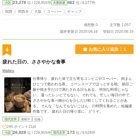
23,276
462
位 / 228,955件
位 / 6,077件
小説
大衆娯楽
関西
関西弁
大阪
スーパー
ギャップ
感想数 0
文字数 1,057
最終更新日 2020.06.16
登録日 2020.06.16
4
お気に入り追加
1
疲れた日の、ささやかな食事
Wataru
仕事帰り、疲れた体で立ち寄るコンビニやスーパー。 肉まん
ひとつで救われる夜。 コーンスープでほっとする朝。 納豆ご
飯や焼き芋だけで満たされる日もある。 特別な料理じゃな
い。 凝ったレシピでもない。 それでも、忙しい毎日の中で、
ささやかな食べ物が心を少しだけ軽くしてくれることがあ
る。 そんな「なんでもないごはん」の時間を集めた、短編連
作集です。 疲れた日の帰り道に、どうぞ。
現代文学
連載中
短編
24h.ポイント
21pt
26,828
173
位 / 228,955件
位 / 9,628件
小説
現代文学