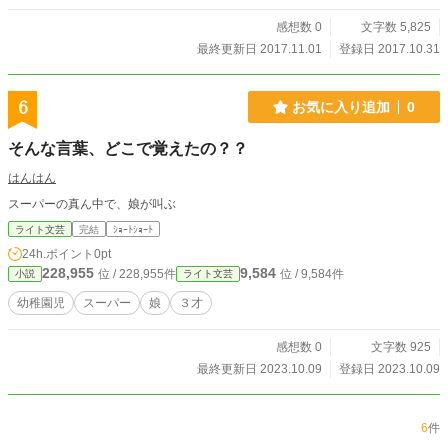
感想数 0
文字数 5,825
最終更新日 2017.11.01
登録日 2017.10.31
6
お気に入り追加
0
そんな言葉、どこで覚えたの？？
はんはん
スーパーの真ん中で、娘が叫ぶ
ライト文芸
完結
ｼｮｰﾄｼｮｰﾄ
24h.ポイント
0pt
228,955
9,584
位 / 228,955件
位 / 9,584件
小説
ライト文芸
幼稚園児
スーパー
娘
３才
感想数 0
文字数 925
最終更新日 2023.10.09
登録日 2023.10.09
6
件