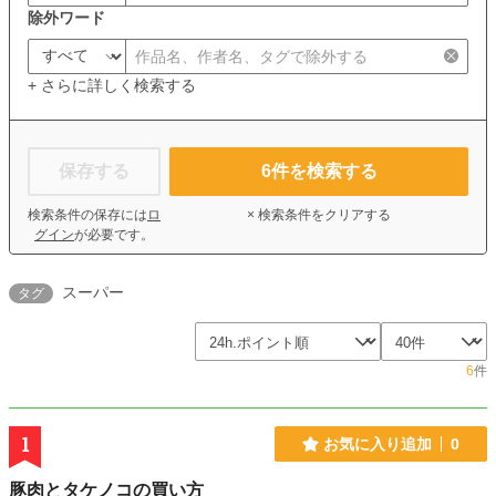
除外ワード
+ さらに詳しく検索する
保存する
6
件を検索する
検索条件の保存には
ロ
× 検索条件をクリアする
グイン
が必要です。
スーパー
タグ
6
件
1
お気に入り追加
0
豚肉とタケノコの買い方