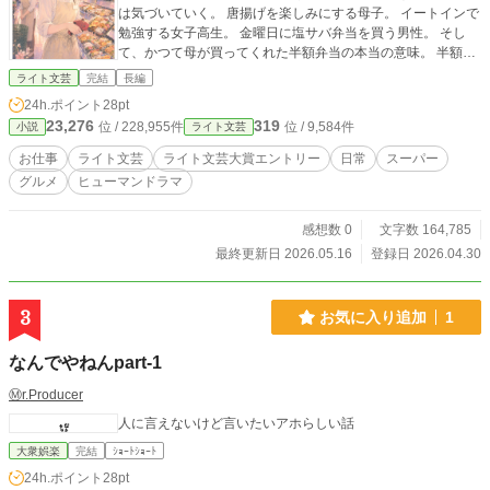
は気づいていく。 唐揚げを楽しみにする母子。 イートインで
勉強する女子高生。 金曜日に塩サバ弁当を買う男性。 そし
て、かつて母が買ってくれた半額弁当の本当の意味。 半額に
なる前に誰かの今日を温めたい、その気持ちで京子は今日も
ライト文芸
完結
長編
働きます。
24h.ポイント
28pt
23,276
319
位 / 228,955件
位 / 9,584件
小説
ライト文芸
お仕事
ライト文芸
ライト文芸大賞エントリー
日常
スーパー
グルメ
ヒューマンドラマ
感想数 0
文字数 164,785
最終更新日 2026.05.16
登録日 2026.04.30
3
お気に入り追加
1
なんでやねんpart-1
Ⓜ️r.Producer
人に言えないけど言いたいアホらしい話
大衆娯楽
完結
ｼｮｰﾄｼｮｰﾄ
24h.ポイント
28pt