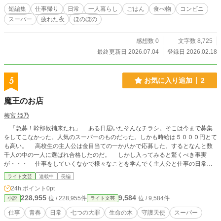
短編集
仕事帰り
日常
一人暮らし
ごはん
食べ物
コンビニ
スーパー
疲れた夜
ほのぼの
感想数 0
文字数 8,725
最終更新日 2026.07.04
登録日 2026.02.18
5
お気に入り追加
2
魔王のお店
梅宮 姫乃
「急募！幹部候補来たれ」 ある日届いたそんなチラシ。そこは今まで募集
をしてこなかった。人気のスーパーのものだった。しかも時給は５０００円とて
も高い。 高校生の主人公は金目当ての一か八かで応募した。するとなんと数
千人の中の一人に選ばれ合格したのだ。 しかし入ってみると驚くべき事実
が・・・ 仕事をしていくなかで様々なことを学んでく主人公と仕事の日常ギ
ャグコメディー
ライト文芸
連載中
長編
24h.ポイント
0pt
228,955
9,584
位 / 228,955件
位 / 9,584件
小説
ライト文芸
仕事
青春
日常
七つの大罪
生命の木
守護天使
スーパー