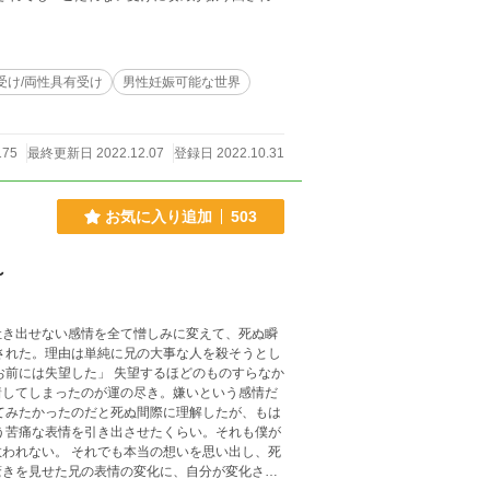
ります。ただしそういう関係になるまでが長い上
なり酷いです。受けの年齢は…後編でわかりま
複投稿しています。
受け/両性具有受け
男性妊娠可能な世界
175
最終更新日 2022.12.07
登録日 2022.10.31
お気に入り追加
503
～
吐き出せない感情を全て憎しみに変えて、死ぬ瞬
着してしまったのが運の尽き。嫌いという感情だ
いを思い出し、死
驚きを見せた兄の表情の変化に、自分が変化させ