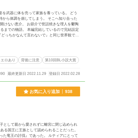
姿を武器に体を売って家族を養っている。 どう
崩してしまう。 そこへ知り合った
開けない恵介。 お節介で世話焼きな理人を鬱陶
別ストーリーです^ ^
エロあり
背後に注意
第10回BL小説大賞
890
最終更新日 2022.11.29
登録日 2022.02.28
お気に入り追加
938
伐』であった。 ルティアにとって