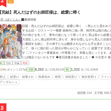
2
【完結】死んだはずのお師匠様は、総愛に啼く
墨尽（ぼくじん）
書籍情報
旧題：死んだはずのお師匠様は、総愛に啼く ～死んだと思われ
するお話～ ◎ストーリー概要 規格外に強い男、戦司帝は国の為に身を捧げ死んだ。そう思われていた しかし彼は
力の殆どを失って、青年の姿になって帰ってきた 実は昔から総愛されていた彼が、可愛くなって帰ってきて現場は
大混乱 しかし彼は戦司帝に戻らず、身分を隠しながら荒んだ自国を立て直す事を決意 弱った身体ながら以前のよう
に奮闘する彼に、王や弟子たちは翻弄されながらも手を貸すことに そして最強だった彼にも、暗い過去が隠され
いて、徐々に国の狂った部分が明らかになっていく 総愛です 注意点 〇主人公は美青年ですが、中身はおじさんで
す 〇ファンタジー要素多め（中華風です。和風も混じってます。
には物足りないかもです ◆後日談書き始めました！◆ ※注意※ 後日談には、R18要素が多めに含まれます。 性描
写が含まれるシーンは話を分け、※印を付けます。苦手な方は※
BL
完結
長編
R18
思います。（お話の内容に支障はありません） サブタイルに、攻
6,262
1,332
24h.ポイント
227pt
位 / 228,851件
位 / 31,439件
小説
BL
か、ご自分で判断をお願いします。 例）「後日談 黒王 ※」←黒王が攻めで性描写あり 後日談ですので、お話に
山場はありません。 気軽に読んで頂ければ、幸いです。
獣人
総受け、総愛され
執着攻め
病弱
強気受け
無自覚受け
ファン
アンダルシュ
感想数 104
文字数 388,
3