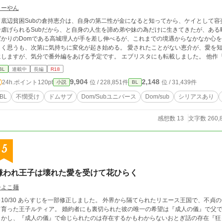
しーやん
ド底辺貧困Subの倉持恵介は、自身の第二性が金になると知ってから、ケイとして容
せ虐げられるSubだから、と自身の人生を諦め弟や妹の為だけに生きてきたが、ある時から体調を
ばかりのDomである高城理人が手を差し伸べるが、これまでの境遇からなかなか心を
思うも、次第に気持ちに変化が起き始める。 愛されたことがない恵介が、愛を知るまでの物語。 本編完結しているので完結設定
ますが、気分で番外編をあげる予定です。 エブリスタにも転載しました。 他作『どっちかなんて言わないで』と同じ世界観です
こちらのキャラ（葉一、西田、敏雄など）が登場しますが、あくまで隣り合っただけの
BL
連載中
長編
R18
9,904
2,148
24h.ポイント
120pt
位 / 228,851件
位 / 31,439件
小説
BL
BL
不憫受け
ドムサブ
Dom/Subユニバース
Dom/sub
シリアスあり
感想数 13
文字数 260,
5
嫌われ王子は壊れた愛を受けて花ひらく
ひよこ麺
0/30 あらすじを一部修正しました。 外界から隔てられたリエース王国で、不貞の子として親から愛されずに離宮に閉じ込められ
王子ルティア。 婚約者にも裏切られた彼の唯一の希望は『成人の儀』で父である国王に王族として認められることだった。
しかし、『成人の儀』で命じられたのは存在するかもわからないおとぎ話の存在『狂った竜王の討