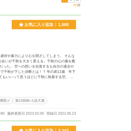
45
件
お気に入り追加
1,888
虐待や暴力により心を閉ざしてしまう。 そんな
出会いが千秋を大きく変える。千秋の心の傷を癒
だった。 空への想いを自覚するも自分の過去や
た決断とは！？ 年の差12歳 年下
もいいって思うほどに千秋に執着する空。 ち
憫受け
第10回BL小説大賞
490
最終更新日 2023.02.09
登録日 2022.06.23
お気に入り追加
3,342