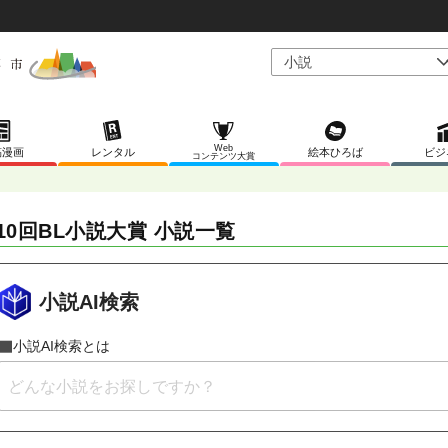
Web
稿漫画
レンタル
絵本ひろば
ビジ
コンテンツ大賞
10回BL小説大賞 小説一覧
小説AI検索
小説AI検索とは