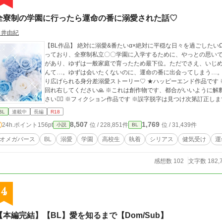
全寮制の学園に行ったら運命の番に溺愛された話♡
白井由紀
【BL作品】 絶対に溺愛&番たいα×絶対に平穏な日々を過ごしたいΩ 田舎育ちのオメガ、白雪ゆず。東京に憧れを持
っており、全寮制私立〇〇学園に入学するために、やっとの思い
があり、ゆずは一般家庭で育ったため最下位。ただでさえ、いじめ
んて…。ゆずは会いたくないのに、運命の番に出会ってしまう…。やはり運
り広げられる身分差溺愛ストーリー♡ ★ハッピーエンド作品です ※この作品は、BL作品です。苦手な方はそっと
回れ右してください🙏 ※これは創作物です、都合がいいように解釈させていただくことがありますのでご了承くだ
さい🙇‍♂️ ※フィクション作品です ※誤字
BL
連載中
長編
R18
8,507
1,769
24h.ポイント
156pt
位 / 228,851件
位 / 31,439件
小説
BL
オメガバース
BL
溺愛
学園
高校生
執着
シリアス
健気受け
運
感想数 102
文字数 182,
4
【本編完結】【BL】愛を知るまで【Dom/Sub】