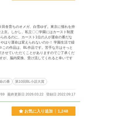
で上京。しかし、私立〇〇学園にはカースト制度
られるのに、カースト1位の人が運命の番だな
命は変えられないのか！ 学園生活で繰
脱字は見つけ次第訂正しますが、脳内変換、受け流してくれると幸いです
命の番
第10回BL小説大賞
769
最終更新日 2026.03.22
登録日 2022.09.17
お気に入り追加
1,248