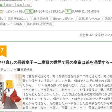
次第に骨抜きにされていきます。受けが攻めに救われる話でもあ
BL
連載中
長編
R18
にだいぶすれ違います。また前半は攻めの受けに対する扱いがか
14,384
3,446
24h.ポイント
63pt
位 / 228,851件
位 / 31,439件
小説
BL
す。 ＊受けは両性具有なので、女性器もあります。 ＊攻めが鬼畜です。攻め主導の寝取らせもあり。 ＊申し訳あ
りませんが閲覧は自己責任でお願い致します。 ＊他サイトへも重
BL
異世界転移…？
異世界転移
嫌われ→愛され
鬼畜/拗らせ攻め
強気
強姦/レイプ/輪姦
第10回BL小説大賞
感想数 42
文字数 292,
7
やり直しの悪役皇子～二度目の世界で悪の皇帝は弟を溺愛する
居人(にいと)
書籍情報
時に愛を求め諦めて、時に尊敬の念を抱きつつ抑え込んで、時に
間すら僕だけの世界の中心にいた兄。 僕はそんな兄に憎まれて殺された。理由は単純に兄の大事な人を殺そうとし
たから。 「いくら俺を嫌っても構わない。だが、周りを巻き込むお前には失望した」 失望するほどのものすらなか
ったくせに。そう思うのに、わかっていても僕は最後まで兄に執
けならどんなによかったか。 ただ僕は兄を自分の力で笑顔にさせてみたかったのだと死ぬ間際に理解したが、もは
や叶うものでもない。 僕ができたことは今までの冷たい兄とは違う苦痛な表情を引き出させたくらい。それも僕が
死ぬからではなく、兄の愛した人へ手を出した怒り故なのだから救われない。 それでも本当の想
ぬ前に幸せになってと願い、言葉にしたことで、苦痛の表情から