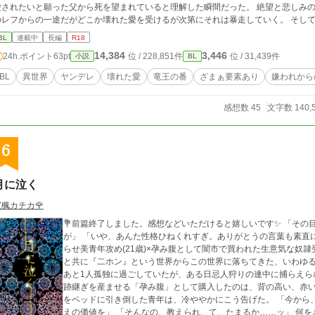
されたいと願った父から死を望まれていると理解した瞬間だった。 絶望と悲しみの中で最期まで付き従うと誓ってくれた護衛騎士
レフからの一途だがどこか壊れた愛を受けるが次第にそれは暴走していく。 そして、ふたりは入った者が戻ることができない『暗
黒の森』へと『狂った竜王』を討伐するために足を踏み入れるが、全ての抑圧から解
BL
連載中
長編
R18
愛は加速していく。その全てを受け入れた先に、ルティアが取った行動が世界の理すらかえていき……
14,384
3,446
24h.ポイント
63pt
位 / 228,851件
位 / 31,439件
小説
BL
ける孤独な王子の物語。 ※が付くのはエッチなことがある回です。割とあります。 また、今回作品の設定上かなりシリアスで
す。また、肉体的な苦痛の描写はあまりないですが精神的に辛いシーンは割とありま
BL
異世界
ヤンデレ
壊れた愛
竜王の番
ざまぁ要素あり
嫌われから
インCP以外？との性行為の描写（強姦ではないですが合意かは怪しい）などが含ま
で頂けましたら幸いです。 ※12/8 ストーリーが進むまでつけないつもり
感想数 45
文字数 140,
6
月に泣く
宝楓カチカ🌹
💐前篇終了しました。感想などいただけると嬉しいです✨ 「その目、気に食わんな。そこにひれ伏せ、稀人風情
が」 「いや、あんた性格ひねくれすぎ。ありがとうの言葉も素直
らせ美青年攻め(21歳)×孕み腹として闇市で買われた生意気な奴隷受け(??歳)。 【内容】 リ
と共に『二ホン』という世界からこの世界に落ちてきた、いわゆる
あと1人孤独に過ごしていたが、ある日忌人狩りの連中に捕らえら
跡継ぎを産ませる「孕み腹」として購入したのは、背の高い、赤い
をベッドに引き倒した青年は、冷ややかにこう告げた。 「今から
えの価値を」 「そんなの、教えられ、て、たまるか……ッ」 何をされてもへこたれない受けに攻めが振り回され、