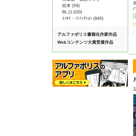
愛
絵本 (59)
の
BL (1,020)
ｴｯｾｲ・ﾉﾝﾌｨｸｼｮﾝ (840)
た
れを受
アルファポリス書籍化作家作品
Webコンテンツ大賞受賞作品