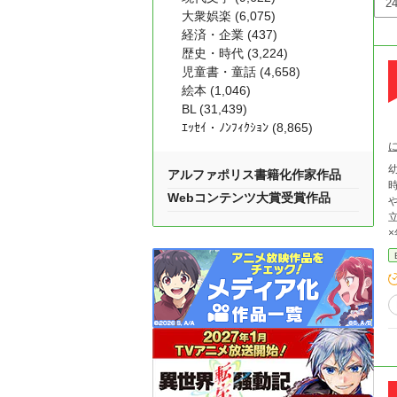
大衆娯楽 (6,075)
経済・企業 (437)
歴史・時代 (3,224)
児童書・童話 (4,658)
絵本 (1,046)
BL (31,439)
ｴｯｾｲ・ﾉﾝﾌｨｸｼｮﾝ (8,865)
アルファポリス書籍化作家作品
Webコンテンツ大賞受賞作品
立
ーがい