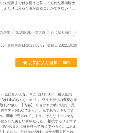
放されたことでレフのルティアへの執着と狂っ
。 千年にも及ぶ執着愛とそ
す。ハッピーエンドの予定ではありますが、メ
の溺愛
第10回BL小説大賞
死に戻り/逆行
れますのでご理解いただいた上で少しでも楽しん
だった『死に戻り/逆行』タグを追加しました。
556
最終更新日 2023.03.02
登録日 2022.10.29
お気に入り追加
850
に受け止めらんないの？」 成り上がりの鬼畜な拗
ョウヤは幼い頃に、兄
異世界人(稀人)であった。兄であるナギサ亡き
れ、闇市で売られてしまう。そんなリョウヤを
目をした美しい青年だった。 抵抗するリョウヤ
、僕がおまえに身を持って教えてやろう……おま