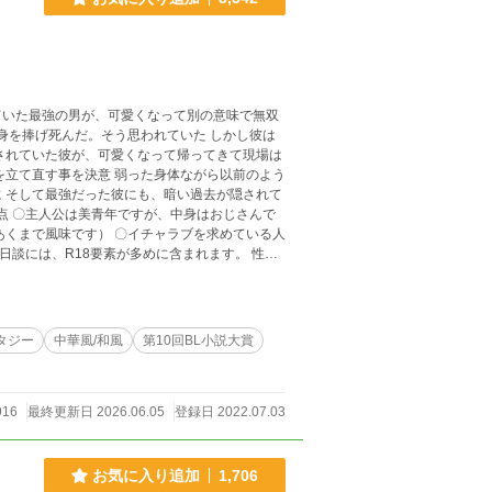
ていた最強の男が、可愛くなって別の意味で無双
て
あくまで風味です） 〇イチャラブを求めている人
がついた話を読まないようにしていただければと
めの名前を書きます。その話を読むか読まない
タジー
中華風/和風
第10回BL小説大賞
916
最終更新日 2026.06.05
登録日 2022.07.03
お気に入り追加
1,706