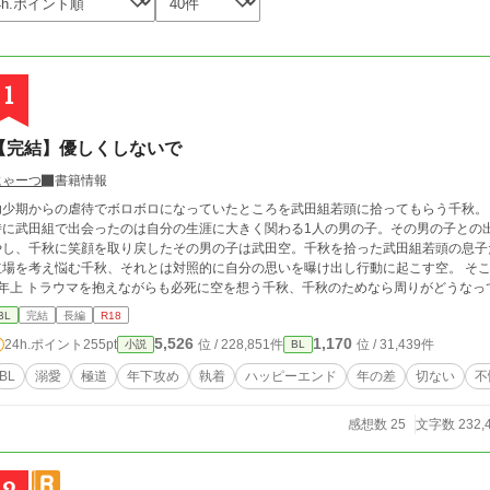
1
【完結】優しくしないで
にゃーつ
書籍情報
幼少期からの虐待でボロボロになっていたところを武田組若頭に拾ってもらう千秋。 
時に武田組で出会ったのは自分の生涯に大きく関わる1人の男の子。その男の子との
やし、千秋に笑顔を取り戻したその男の子は武田空。千秋を拾った武田組若頭の息子
場を考え悩む千秋、それとは対照的に自分の思いを曝け出し行動に起こす空。 そこで千秋が下し
×年上 トラウマを抱えながらも必死に空を想う千秋、千秋のためなら周りがどうなって
ないと生きていけない。 空がいないと不安。 愛を知らなかった千秋が空から大きすぎる愛を注がれる話。 初作品です 完結し
BL
完結
長編
R18
ました。 2/9 BL 31位！！！！
5,526
1,170
24h.ポイント
255pt
位 / 228,851件
位 / 31,439件
小説
BL
BL
溺愛
極道
年下攻め
執着
ハッピーエンド
年の差
切ない
不
感想数 25
文字数 232,