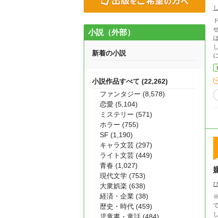
小説（外部）
しく
新着の小説
にし
小説作品すべて (22,262)
ファンタジー (8,578)
恋愛 (5,104)
ミステリー (571)
ホラー (755)
SF (1,190)
キャラ文芸 (297)
ライト文芸 (449)
青春 (1,027)
現代文学 (753)
大衆娯楽 (638)
経済・企業 (38)
※1
て育った
歴史・時代 (459)
児童書・童話 (484)