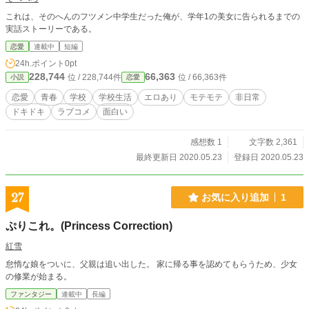
これは、そのへんのフツメン中学生だった俺が、学年1の美女に告られるまでの
実話ストーリーである。
恋愛
連載中
短編
24h.ポイント
0pt
228,744
66,363
位 / 228,744件
位 / 66,363件
小説
恋愛
恋愛
青春
学校
学校生活
エロあり
モテモテ
非日常
ドキドキ
ラブコメ
面白い
感想数 1
文字数 2,361
最終更新日 2020.05.23
登録日 2020.05.23
27
お気に入り追加
1
ぷりこれ。(Princess Correction)
紅雪
怠惰な娘をついに、父親は追い出した。 家に帰る事を認めてもらうため、少女
の修業が始まる。
ファンタジー
連載中
長編