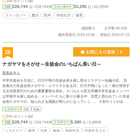
24h.ポイント
0pt
228,744
53,295
位 / 228,744件
位 / 53,295件
小説
ファンタジー
ファンタジー
魔法
戦争
学校生活
修業
感想数 0
文字数 90,439
最終更新日 2025.10.06
登録日 2025.07.23
28
お気に入り追加
0
ナガヤマをさがせ～生徒会のいちばん長い日～
彩条あきら
中学生徒会を主役に、行方不明の生徒会長を探し回るミステリー短編小説。 完
全無欠の生徒会長ナガヤマ・ユウイチがある日、行方不明になった！彼が保管す
る文化祭実行のための重要書類を求め、スバルたち彩玉学園中学生徒会メンバー
は学校中を探し始める。メンバーたちに焦りが募る中、完璧と思われていた生徒
会長ナガヤマの、知られざる側面が明らかになっていく…。 ※別サイトの企画
に出していた作品を転載したものです※
ミステリー
完結
短編
24h.ポイント
0pt
228,744
5,380
位 / 228,744件
位 / 5,380件
小説
ミステリー
ミステリー
推理
日常
探偵
学校生活
中学生主人公