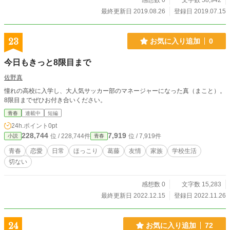
感想数 0
文字数 58,942
最終更新日 2019.08.26
登録日 2019.07.15
23
お気に入り追加
0
今日もきっと8限目まで
佐野真
憧れの高校に入学し、大人気サッカー部のマネージャーになった真（まこと）。
8限目までぜひお付き合いください。
青春
連載中
短編
24h.ポイント
0pt
228,744
7,919
位 / 228,744件
位 / 7,919件
小説
青春
青春
恋愛
日常
ほっこり
葛藤
友情
家族
学校生活
切ない
感想数 0
文字数 15,283
最終更新日 2022.12.15
登録日 2022.11.26
24
お気に入り追加
72