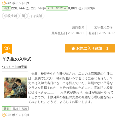
24h.ポイント
0pt
228,744
8,863
位 / 228,744件
位 / 8,863件
小説
ｴｯｾｲ・ﾉﾝﾌｨｸｼｮﾝ
学校生活
闇
ほぼ実話
感想数 0
文字数 6,249
最終更新日 2025.04.21
登録日 2025.04.17
20
お気に入り追加
1
Ｙ先生の入学式
つっちーfrom千葉
先日、校長先生から呼び出され、二人の上流家庭の生徒に
は一般的ではない、特別な扱いをするように命じられた、Ｙ
先生は入学式当日になっても悩んでいた。差別のない平等な
クラスを目指すのか、自分の将来のためにも、意地汚い校長
に従うべきか……。 入学式が終わり、生徒が教室へやって
くるまでの、十数分間の担任の先生の複雑な心理状態を描い
てみました。どうぞ、よろしくお願いします。
青春
完結
短編
24h.ポイント
0pt