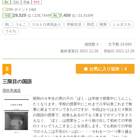
BL
完結
長編
R15
24h.ポイント
14pt
29,529
7,409
位 / 228,744件
位 / 31,416件
小説
BL
BL
うんこ
スカトロ表現あり
学校生活
和式
昭和
ショタスカ
うんち
感想数 3
文字数 19,695
最終更新日 2021.12.26
登録日 2021.12.26
8
お気に入り追加
6
三限目の国語
理科準備室
昭和の４年生の男の子の「ぼく」は学校で授業中にうんこし
たくなります。学校の授業中にこれまで入学以来これまで無
事に家までガマンできたのですが、今回ばかりはまだ４限目
の国語の授業で、給食もあるのでもう家までガマンできそう
もなく、「ぼく」は授業をこっそり抜け出して初めての学校
のトイレでうんこすることを決意します。でも初めての学校
でのうんこは不安がいっぱい・・・それを一つ一つ乗り越え