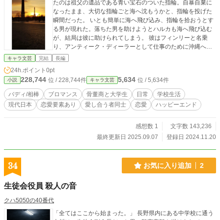
たのは祖父の遺品である青い宝石のついた指輪。自暴自棄に
なったまま、大切な指輪ごと海へ沈もうかと、指輪を投げた
瞬間だった。 いとも簡単に海へ飛び込み、指輪を拾おうとす
る男が現れた。落ちた男を助けようとハルカも海へ飛び込む
が、結局は彼に助けられてしまう。 彼はフィンリーと名乗
り、アンティーク・ディーラーとして仕事のために沖縄へき
たと告げる。 フィンリーはハルカに対し「指輪を鑑定させて
キャラ文芸
完結
長編
ほしい」と頼んだ。探しているものがあるようで、何かの縁
24h.ポイント
0pt
だとハルカも承諾する。 東京へ戻ってからも縁が重なり、ハ
228,744
5,634
位 / 228,744件
位 / 5,634件
小説
キャラ文芸
ルカはフィンリーの店で働くことになった。 アルバイトを始
めてからまもなくの頃、大学で舞台の無料チケットをもらえ
バディ/相棒
ブロマンス
骨董商と大学生
日常
学校生活
たハルカは、ミュージカル『クレオパトラ』を観にいくこと
現代日本
恋愛要素あり
愛し合う者同士
恋愛
ハッピーエンド
になった。ステージ上で苦しむクレオパトラ役に、何かがお
かしいと気づく。亡くなる場面ではないはずなのにもがき苦
しむ彼女に、事件が発生したと席を立つ。 そこにはなぜかフ
感想数 1
文字数 143,236
ィンリーもいて、ふたりは事件に巻き込まれていく。 クレオ
最終更新日 2025.09.07
登録日 2024.11.20
パトラ役が身につけていたネックレスは、いわくつきのネッ
クレスだという。いろんな劇団を渡り歩いてきては、まとう
者の身に不幸が訪れる。 居合わせたフィンリーにアリバイは
34
お気に入り追加
2
なく、警察からも疑われることになり、ハルカは無実を晴ら
すべく独りで動こうと心に誓う。
生徒会役員 殺人の音
クハ5050の40番代
「全てはここから始まった。」 長野県内にある中学校に通う