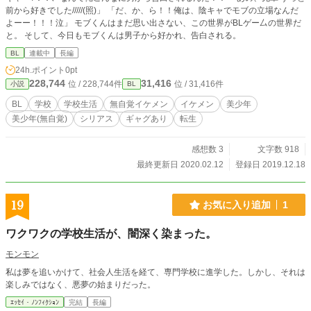
前から好きでした/////(照)」 「だ、か、ら！！俺は、陰キャでモブの立場なんだ
よーー！！！泣」 モブくんはまだ思い出さない、この世界がBLゲー厶の世界だ
と。 そして、今日もモブくんは男子から好かれ、告白される。
BL
連載中
長編
24h.ポイント
0pt
228,744
31,416
位 / 228,744件
位 / 31,416件
小説
BL
BL
学校
学校生活
無自覚イケメン
イケメン
美少年
美少年(無自覚)
シリアス
ギャグあり
転生
感想数 3
文字数 918
最終更新日 2020.02.12
登録日 2019.12.18
19
お気に入り追加
1
ワクワクの学校生活が、闇深く染まった。
モンモン
私は夢を追いかけて、社会人生活を経て、専門学校に進学した。しかし、それは
楽しみではなく、悪夢の始まりだった。
ｴｯｾｲ・ﾉﾝﾌｨｸｼｮﾝ
完結
長編