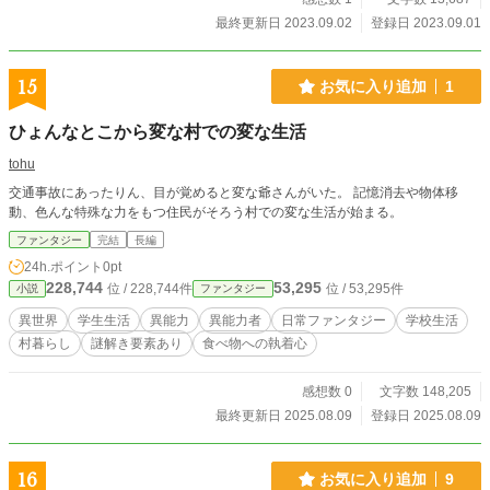
最終更新日 2023.09.02
登録日 2023.09.01
15
お気に入り追加
1
ひょんなとこから変な村での変な生活
tohu
交通事故にあったりん、目が覚めると変な爺さんがいた。 記憶消去や物体移
動、色んな特殊な力をもつ住民がそろう村での変な生活が始まる。
ファンタジー
完結
長編
24h.ポイント
0pt
228,744
53,295
位 / 228,744件
位 / 53,295件
小説
ファンタジー
異世界
学生生活
異能力
異能力者
日常ファンタジー
学校生活
村暮らし
謎解き要素あり
食べ物への執着心
感想数 0
文字数 148,205
最終更新日 2025.08.09
登録日 2025.08.09
16
お気に入り追加
9