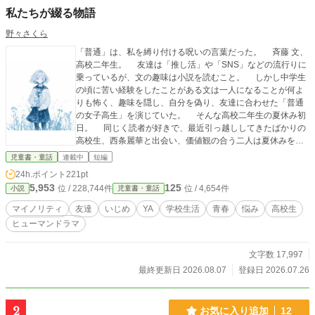
私たちが綴る物語
野々さくら
「普通」は、私を縛り付ける呪いの言葉だった。 斉藤 文、
高校二年生。 友達は「推し活」や「SNS」などの流行りに
乗っているが、文の趣味は小説を読むこと。 しかし中学生
の頃に苦い経験をしたことがある文は一人になることが何よ
りも怖く、趣味を隠し、自分を偽り、友達に合わせた「普通
の女子高生」を演じていた。 そんな高校二年生の夏休み初
日。 同じく読者が好きで、最近引っ越ししてきたばかりの
高校生、西条麗華と出会い、価値観の合う二人は夏休みを共
に過ごす。 キラキラと輝いた夏休みが終わり、文はいつも
児童書・童話
連載中
短編
の「普通の高校生活」を送ろうとするが、そんな文の前に現
24h.ポイント
221pt
れたのは麗華で、転校先は文の通う高校だった。 普通を演
5,953
125
位 / 228,744件
位 / 4,654件
小説
児童書・童話
じる文と、自然体でいる麗華。 そんな価値観のズレから二人
の関わりはなくなり、周りと合わすことをしない麗華はクラ
マイノリティ
友達
いじめ
YA
学校生活
青春
悩み
高校生
スで浮く存在となってしまう。 普通を演じることに限界を
ヒューマンドラマ
迎える文。学校での失敗から、クラスでいじめられるように
なってしまった麗華。 普通とは何か？ 友達とは何か？
二人は出会いにより、その答えを見つけていく。
文字数 17,997
最終更新日 2026.08.07
登録日 2026.07.26
2
お気に入り追加
12