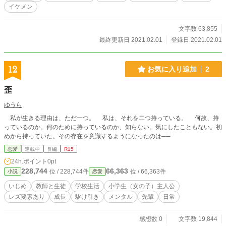
イケメン
文字数 63,855
最終更新日 2021.02.01
登録日 2021.02.01
12
お気に入り追加
2
歪
ゆうら
私が生きる理由は、ただ一つ。 私は、それを二つ持っている。 何故、持
っているのか。何のために持っているのか、知らない。気にしたこともない。初
めから持っていた。その存在を意識するようになったのは──
恋愛
連載中
長編
R15
24h.ポイント
0pt
228,744
66,363
位 / 228,744件
位 / 66,363件
小説
恋愛
いじめ
教師と生徒
学校生活
小学生（女の子）主人公
レズ要素あり
成長
駆け引き
メンタル
先輩
日常
感想数 0
文字数 19,844