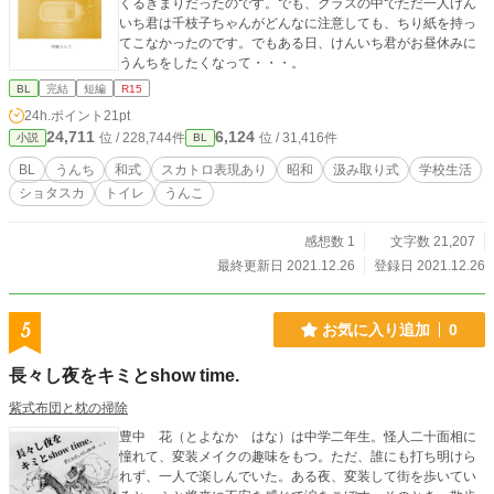
くるきまりだったのです。でも、クラスの中でただ一人けん
いち君は千枝子ちゃんがどんなに注意しても、ちり紙を持っ
てこなかったのです。でもある日、けんいち君がお昼休みに
うんちをしたくなって・・・。
BL
完結
短編
R15
24h.ポイント
21pt
24,711
6,124
位 / 228,744件
位 / 31,416件
小説
BL
BL
うんち
和式
スカトロ表現あり
昭和
汲み取り式
学校生活
ショタスカ
トイレ
うんこ
感想数 1
文字数 21,207
最終更新日 2021.12.26
登録日 2021.12.26
5
お気に入り追加
0
長々し夜をキミとshow time.
紫式布団と枕の掃除
豊中 花（とよなか はな）は中学二年生。怪人二十面相に
憧れて、変装メイクの趣味をもつ。ただ、誰にも打ち明けら
れず、一人で楽しんでいた。ある夜、変装して街を歩いてい