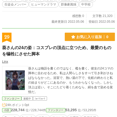
生徒会メンバー
ヒューマンドラマ
群像劇風味
中学校
感想数 0
文字数 21,320
最終更新日 2022.05.06
登録日 2022.05.06
29
お気に入り追加
0
葵さんの24の姿：コスプレの頂点に立つため、最愛のもの
を犠牲にさせた脚本
Linx
葵さんは物語を書くのではなく、檻を書く。彼女の24コマの
脚本に合わせるため、私は人間らしさをすべて引き剥がさね
ばならなかった。浴室で、熱い湯の下で、化粧の終わりと私
の始まりがどこにあるのか、もうわからなくなった。しかし
頂上は近い。そこにたどり着くためなら、絹を血で染める覚
悟だ。
ファンタジー
連載中
ｼｮｰﾄｼｮｰﾄ
24h.ポイント
0pt
228,744
53,295
位 / 228,744件
位 / 53,295件
小説
ファンタジー