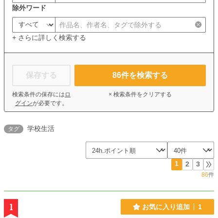
除外ワード
+ さらに詳しく検索する
保存する
86
件を検索する
検索条件の保存には
ロ
× 検索条件をクリアする
グイン
が必要です。
学校生活
タグ
1
2
3
86
件
1
お気に入り追加
1