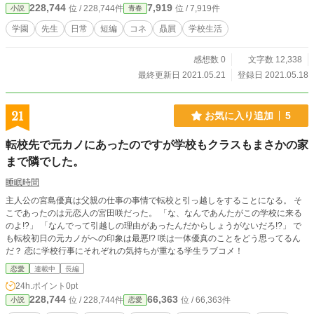
228,744
7,919
位 / 228,744件
位 / 7,919件
小説
青春
学園
先生
日常
短編
コネ
贔屓
学校生活
感想数 0
文字数 12,338
最終更新日 2021.05.21
登録日 2021.05.18
21
お気に入り追加
5
転校先で元カノにあったのですが学校もクラスもまさかの家
まで隣でした。
睡眠時間
主人公の宮島優真は父親の仕事の事情で転校と引っ越しをすることになる。 そ
こであったのは元恋人の宮田咲だった。 「な、なんであんたがこの学校に来る
のよ!?」 「なんでって引越しの理由があったんだからしょうがないだろ!?」 で
も転校初日の元カノがへの印象は最悪!? 咲は一体優真のことをどう思ってるん
だ？ 恋に学校行事にそれぞれの気持ちが重なる学生ラブコメ！
恋愛
連載中
長編
24h.ポイント
0pt
228,744
66,363
位 / 228,744件
位 / 66,363件
小説
恋愛