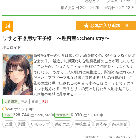
感想数 2
文字数 102,560
最終更新日 2026.04.26
登録日 2021.12.26
14
お気に入り追加
9
リサと不器用な王子様 〜理科室のchemistry〜
ポコロイド
高校生2年生のリサは怖い話と絵を描くのが好きな明るく活発
な女の子。 最近少し風変わりな理科教師のことが気になりだ
していたが、ひょんなことから理科室で時間をともにするよ
うになる。 やがて二人の距離は急接近し、関係が結ばれるの
だった。アブノーマルな領域に進展するリサの好奇心は、白
昼の教室に曝け出されるのを自ら求める程に。 そしてそのス
リルを越えた後、先生とリサの交わりは化学反応を起こし、
未体験の領域に昇華するーーー
大衆娯楽
完結
短編
R18
24h.ポイント
0pt
228,744
6,070
位 / 228,744件
位 / 6,070件
小説
大衆娯楽
恋愛
溺愛
いちゃラブ
禁断の恋
学校生活
共依存
純真無垢
感想数 1
文字数 13,687