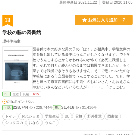
最終更新日 2021.11.22
登録日 2020.11.05
13
お気に入り追加
7
学校の脇の図書館
理科準備室
図書係で本の好きな男の子の「ぼく」が授業中、学級文庫の
本を貸し出している最中にうんこがしたくなります。でも学
校でうんこするとからかわれるのが怖くて必死に我慢しま
す。それで何とか終わりの会までは我慢できましたが、もう
家までは我慢できそうもありません。そこで思いついたのは
学校脇にある市立図書館でうんこすることでした。でも、学
校と違って市立図書館には中高生のおにいさん・おねえさん
やおじいさんなどいろいろな人が・・・・。「けしごむ」さ
んからいただいたイラスト入り。
BL
完結
長編
R15
24h.ポイント
0pt
228,744
31,416
位 / 228,744件
位 / 31,416件
小説
BL
トイレ
おねショタ
学校生活
BL
昭和
野外排泄
図書館
ショタスカ
おなら
うんこ