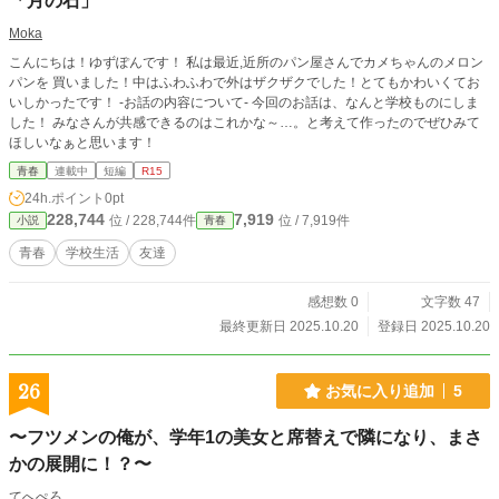
「月の石」
Moka
こんにちは！ゆずぽんです！ 私は最近,近所のパン屋さんでカメちゃんのメロン
パンを 買いました！中はふわふわで外はザクザクでした！とてもかわいくてお
いしかったです！ -お話の内容について- 今回のお話は、なんと学校ものにしま
した！ みなさんが共感できるのはこれかな～…。と考えて作ったのでぜひみて
ほしいなぁと思います！
青春
連載中
短編
R15
24h.ポイント
0pt
228,744
7,919
位 / 228,744件
位 / 7,919件
小説
青春
青春
学校生活
友達
感想数 0
文字数 47
最終更新日 2025.10.20
登録日 2025.10.20
26
お気に入り追加
5
〜フツメンの俺が、学年1の美女と席替えで隣になり、まさ
かの展開に！？〜
てへぺろ