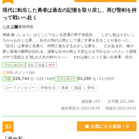
現代に転生した勇者は過去の記憶を取り戻し、再び聖剣を持
って戦いへ赴く
八神 凪
書籍情報
神緒 修（しゅう）はどこにでもいる普通の男子高校生。 しかし彼は小さいこ
ろからおかしな夢……自分が別の人間として過ごす夢を見ることが多かった。
〝自分〟は勇者と名乗り、仲間と旅をするおかしな夢を。 だがある日、修の
夢に最後の瞬間が訪れる。凄惨な自分の死と大切な人を守れなかったという後悔
の中で息絶える‟彼„の人生の終わり―― それは修にとって遠い出来事、自分に
は関係のない世界……それでも不思議と気になる夢だったが、その日を境に夢を
ファンタジー
完結
長編
R15
見なくなる。 また平穏な毎日が繰り返される。 そう、思っていた――
24h.ポイント
0pt
228,744
53,295
位 / 228,744件
位 / 53,295件
小説
ファンタジー
ローファンタジー
学校生活
勇者
陰謀
聖剣
感想数 225
文字数 232,199
最終更新日 2022.04.03
登録日 2021.04.01
25
お気に入り追加
0