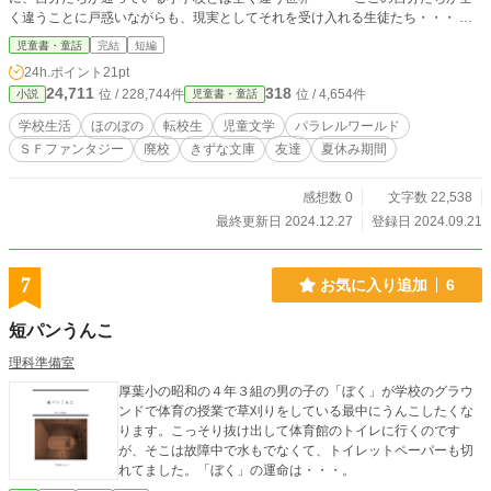
く違うことに戸惑いながらも、現実としてそれを受け入れる生徒たち・・・ そ
して、元の世界に戻ってきた生徒たちが感じた事とは・・・ 読んで頂けてら幸
児童書・童話
完結
短編
いです。
24h.ポイント
21pt
24,711
318
位 / 228,744件
位 / 4,654件
小説
児童書・童話
学校生活
ほのぼの
転校生
児童文学
パラレルワールド
ＳＦファンタジー
廃校
きずな文庫
友達
夏休み期間
感想数 0
文字数 22,538
最終更新日 2024.12.27
登録日 2024.09.21
7
お気に入り追加
6
短パンうんこ
理科準備室
厚葉小の昭和の４年３組の男の子の「ぼく」が学校のグラウ
ンドで体育の授業で草刈りをしている最中にうんこしたくな
ります。こっそり抜け出して体育館のトイレに行くのです
が、そこは故障中で水もでなくて、トイレットペーパーも切
れてました。「ぼく」の運命は・・・。