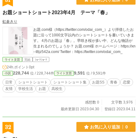
31
お題ショートショート2023年4月 テーマ「春」
虹倉きり
お題.com様（https://twitter.com/odai_com_）より拝借したお
題に沿って1000文字以内のショートショートを書いていきま
す。 4月のお題は「春」。早咲き桜が多い中、どんな物語が
生まれるのでしょうか？ お題.com様 ホームページ：https://xn
--t8jz542a.com/ Twitter：https://twitter.com/odai_com_
ライト文芸
完結
ｼｮｰﾄｼｮｰﾄ
24h.ポイント
0pt
228,744
9,591
位 / 228,744件
位 / 9,591件
小説
ライト文芸
日常
ショートショート
ショートショート集
お題SS
青春
恋愛
友情
学校生活
お題
高校生
感想数 0
文字数 3,976
最終更新日 2023.04.30
登録日 2023.04.11
32
お気に入り追加
0