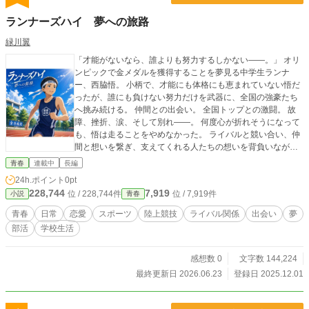
ランナーズハイ 夢への旅路
緑川翼
「才能がないなら、誰よりも努力するしかない――。」 オリ
ンピックで金メダルを獲得することを夢見る中学生ランナ
ー、西脇悟。 小柄で、才能にも体格にも恵まれていない悟だ
ったが、誰にも負けない努力だけを武器に、全国の強豪たち
へ挑み続ける。 仲間との出会い。 全国トップとの激闘。 故
障、挫折、涙、そして別れ――。 何度心が折れそうになって
も、悟は走ることをやめなかった。 ライバルと競い合い、仲
間と想いを繋ぎ、支えてくれる人たちの想いを背負いなが
ら、悟は夢へ向かって走り続ける。 これは、“努力”で限界を
青春
連載中
長編
超えようとする少年たちの、熱く真っ直ぐな青春陸上ストー
24h.ポイント
0pt
リー。
228,744
7,919
位 / 228,744件
位 / 7,919件
小説
青春
青春
日常
恋愛
スポーツ
陸上競技
ライバル関係
出会い
夢
部活
学校生活
感想数 0
文字数 144,224
最終更新日 2026.06.23
登録日 2025.12.01