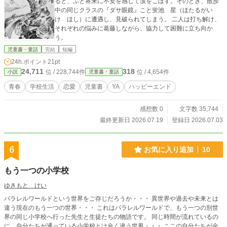
ると、ふと将来に不安を感じて涙をこぼす。そのとき、散歩
中の同じクラスの『ダサ眼鏡』こと蛍池 星（ほたるがい
け ほし）に遭遇し、見破られてしまう。 二人は打ち解け、
それぞれの悩みに葛藤しながら、協力して困難に立ち向か
う。
児童書・童話
完結
短編
24h.ポイント
21pt
24,711
318
位 / 228,744件
位 / 4,654件
小説
児童書・童話
青春
学校生活
恋愛
児童書
YA
ハッピーエンド
感想数 0
文字数 35,744
最終更新日 2026.07.19
登録日 2026.07.03
6
お気に入り追加
10
もう一つの小学校
ゆきもと けい
パラレルワールドという世界をご存じだろうか・・・ 異世界や過去や未来とは
違う現在のもう一つの世界・・・ これはパラレルワールドで、もう一つの別世
界の同じ小学校へ行った先生と生徒たちの物語です。 同じ時間が流れているの
に、自分たちが通っている小学校とは全く違う世界・・・ ここの自分たちが全