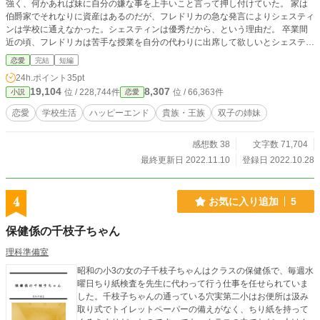
強く、何かあれば妹に自分の嫌な事を上手いこと言って押し付けていた。 家は
伯爵家でそれなりに資産はあるのだが、フレドリカの急な発言によりシェスティ
ンは学校に通えなかった。シェスティンは優秀だから、という理由だ。 卒業間
近の頃、フレドリカは苦手な授業を自分の代わりに出席して欲しいとシェスティ
ンへと言い出した。 代わりに授業に出るなんてバレたりしないのか不安ではあ
恋愛
完結
短編
ったが、貴族の友人がいなかったシェスティンにとって楽しい時間となってい
24h.ポイント
35pt
く。 そんなシェスティンのお話。 ☆全29話です。書き上げてありますので、随
19,104
8,307
位 / 228,744件
位 / 66,363件
小説
恋愛
時更新していきます。時間はばらばらかもしれません。 ☆現実世界にも似たよ
うな名前、地域、名称などがありますが全く関係がありません。 ☆まりぃべる
恋愛
学校生活
ハッピーエンド
貴族・王族
双子の姉妹
の独特な世界観です。それでも、楽しんでいただけると嬉しいです。 ☆現実世
界では馴染みの無い言葉を、何となくのニュアンスで作ってある場合もあります
感想数 38
文字数 71,704
が、まりぃべるの世界観として読んでいただけると幸いです。
最終更新日 2022.11.10
登録日 2022.10.28
4
お気に入り追加
5
保健係の千枝子ちゃん
理科準備室
昭和の小3の女の子千枝子ちゃんはクラスの保健係で、毎週水
曜日ちり紙検査を先生に代わって行う仕事を任せられていま
した。千枝子ちゃんの通っている穴実第二小はお便所は汲み
取り式でトイレットペーパーの備えがなく、ちり紙を持って