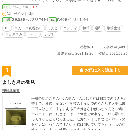
ていてうんこするまでの姿を描いていきます。「けしごむ」
さんからいただいたイラスト入り。
BL
完結
長編
R15
24h.ポイント
14pt
29,529
7,409
位 / 228,744件
位 / 31,416件
小説
BL
BL
スカトロ表現あり
うんこ
コメディ
和式
昭和
学校生活
ショタスカ
トイレ
うんち
感想数 1
文字数 40,409
最終更新日 2021.12.26
登録日 2021.12.26
9
お気に入り追加
5
よしき君の発見
理科準備室
平成の初めごろの小3の男の子のよしき君は和式でのうんちが
苦手で、和式しかない小学校のトイレでのうんちで入学以来
二回失敗しています。ある日大好きなおばあちゃんと一緒に
デパートに行ったとき、そこの食堂で食事をしている最中に
うんちがしたくなりました。仕方なくよしき君はデパートの
トイレに行ったのですが、和式は開いていてももう一つの洋
式のはいつまでも使用中のままでした・・・。