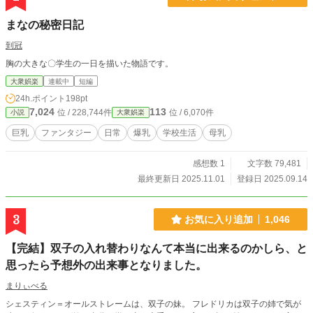
まなの秘密日記
到冠
胸の大きな〇学生の一日を描いた物語です。
大衆娯楽
連載中
短編
24h.ポイント
198pt
7,024
113
位 / 228,744件
位 / 6,070件
小説
大衆娯楽
巨乳
ファンタジー
日常
爆乳
学校生活
母乳
感想数 1
文字数 79,481
最終更新日 2025.11.01
登録日 2025.09.14
3
お気に入り追加
1,046
【完結】双子の入れ替わりなんて本当に出来るのかしら、と
思ったら予想外の出来事となりました。
まりぃべる
シェスティン＝オールストレームは、双子の妹。 フレドリカは双子の姉で気が