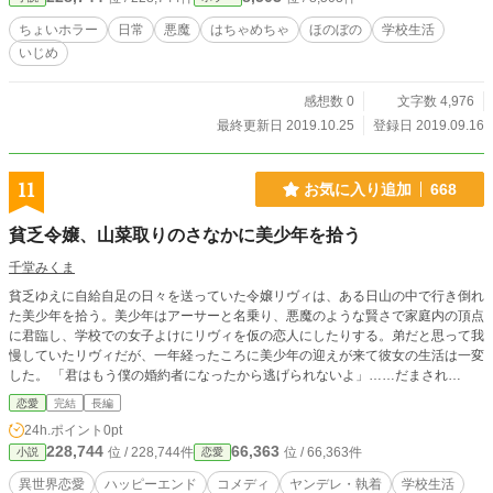
ちょいホラー
日常
悪魔
はちゃめちゃ
ほのぼの
学校生活
いじめ
感想数 0
文字数 4,976
最終更新日 2019.10.25
登録日 2019.09.16
11
お気に入り追加
668
貧乏令嬢、山菜取りのさなかに美少年を拾う
千堂みくま
貧乏ゆえに自給自足の日々を送っていた令嬢リヴィは、ある日山の中で行き倒れ
た美少年を拾う。美少年はアーサーと名乗り、悪魔のような賢さで家庭内の頂点
に君臨し、学校での女子よけにリヴィを仮の恋人にしたりする。弟だと思って我
慢していたリヴィだが、一年経ったころに美少年の迎えが来て彼女の生活は一変
した。 「君はもう僕の婚約者になったから逃げられないよ」……だまされ
た！！ こうなったら逃げてやる！！ こうしてリヴィの逃亡生活は始まったの
恋愛
完結
長編
だった。 （注:ヒーローはやや変態です）
24h.ポイント
0pt
228,744
66,363
位 / 228,744件
位 / 66,363件
小説
恋愛
異世界恋愛
ハッピーエンド
コメディ
ヤンデレ・執着
学校生活