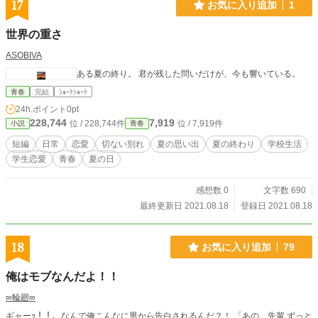
17
お気に入り追加
1
世界の重さ
ASOBIVA
ある夏の終り。 君が残した問いだけが、今も響いている。
青春
完結
ｼｮｰﾄｼｮｰﾄ
24h.ポイント
0pt
228,744
7,919
位 / 228,744件
位 / 7,919件
小説
青春
短編
日常
恋愛
切ない別れ
夏の思い出
夏の終わり
学校生活
学生恋愛
青春
夏の日
感想数 0
文字数 690
最終更新日 2021.08.18
登録日 2021.08.18
18
お気に入り追加
79
俺はモブなんだよ！！
∞輪廻∞
ギャーｯ！！、なんで俺こんなに男から告白されるんだ？！ 「あの、先輩 ずっと