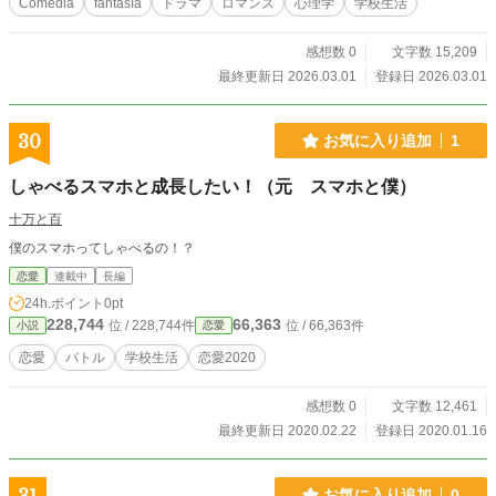
Comedia
fantasía
ドラマ
ロマンス
心理学
学校生活
感想数 0
文字数 15,209
最終更新日 2026.03.01
登録日 2026.03.01
30
お気に入り追加
1
しゃべるスマホと成長したい！（元 スマホと僕）
十万と百
僕のスマホってしゃべるの！？
恋愛
連載中
長編
24h.ポイント
0pt
228,744
66,363
位 / 228,744件
位 / 66,363件
小説
恋愛
恋愛
バトル
学校生活
恋愛2020
感想数 0
文字数 12,461
最終更新日 2020.02.22
登録日 2020.01.16
お気に入り追加
0