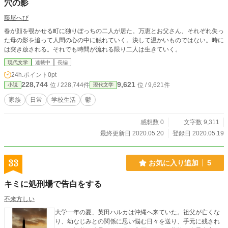
穴の影
藤屋へび
春が顔を覗かせる町に独りぼっちの二人が居た。万恵とお父さん、それぞれ失っ
た母の影を追って人間の心の中に触れていく。決して温かいものではない。時に
は突き放される。それでも時間が流れる限り二人は生きていく。
現代文学
連載中
長編
24h.ポイント
0pt
228,744
9,621
位 / 228,744件
位 / 9,621件
小説
現代文学
家族
日常
学校生活
鬱
感想数 0
文字数 9,311
最終更新日 2020.05.20
登録日 2020.05.19
33
お気に入り追加
5
キミに処刑場で告白をする
不来方しい
大学一年の夏、英田ハルカは沖縄へ来ていた。祖父が亡くな
り、幼なじみとの関係に思い悩む日々を送り、手元に残され