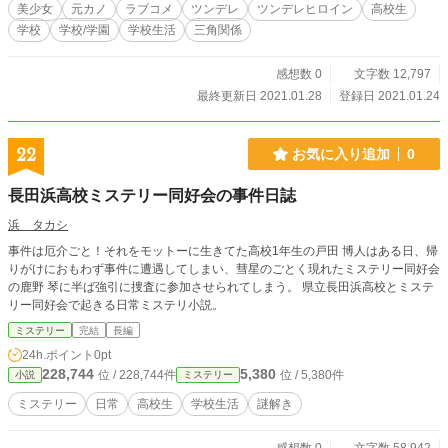
美少女
元カノ
ラブコメ
ツンデレ
ツンデレヒロイン
高校生
学校
学校/学園
学校生活
三角関係
感想数 0
文字数 12,797
最終更新日 2021.01.28
登録日 2021.01.24
22
お気に入り追加
0
長田浜高校ミステリー同好会の事件日誌
浜 タカシ
事件は厄介ごと！それをモットーに生きてた高校1年生の戸田 博人はある日、帰
りがけにおもわず事件に遭遇してしまい、彗星のごとく現れたミステリー同好会
の鹿野 琴に半ば強引に捜査に参加させられてしまう。 県立長田浜高校とミステ
リー同好会で起きる日常ミステリ小説。
ミステリー
完結
長編
24h.ポイント
0pt
228,744
5,380
位 / 228,744件
位 / 5,380件
小説
ミステリー
ミステリー
日常
高校生
学校生活
謎解き