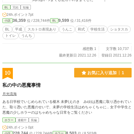
BL
完結
短編
24h.ポイント
7pt
36,359
9,599
位 / 228,744件
位 / 31,416件
小説
BL
BL
平成
スカトロ表現あり
うんこ
和式
学校生活
ショタスカ
トイレ
うんち
感想数 1
文字数 10,737
最終更新日 2021.12.26
登録日 2021.12.26
10
お気に入り追加
1
私の中の悪魔事情
月光流海
ある日学校でいじめられている榎木 未夢(えのき みゆ)は悪魔に取り憑かれてい
た、取り憑いた悪魔のせいで、未夢の学校生活はめちゃくちゃに... 女子中学生と
悪魔の少しホラーのはちゃめちゃな日常をご覧ください
ホラー
連載中
長編
24h.ポイント
0pt
228,744
8,503
位 / 228,744件
位 / 8,503件
小説
ホラー