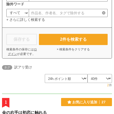
除外ワード
+ さらに詳しく検索する
保存する
2
件を検索する
検索条件の保存には
ロ
× 検索条件をクリアする
グイン
が必要です。
訳アリ受け
タグ
2
件
1
お気に入り追加
27
金の右手は初恋に触れる