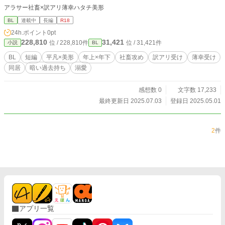
アラサー社畜×訳アリ薄幸ハタチ美形
BL
連載中
長編
R18
24h.ポイント
0pt
228,810
31,421
位 / 228,810件
位 / 31,421件
小説
BL
BL
短編
平凡×美形
年上×年下
社畜攻め
訳アリ受け
薄幸受け
同居
暗い過去持ち
溺愛
感想数 0
文字数 17,233
最終更新日 2025.07.03
登録日 2025.05.01
2
件
アプリ一覧