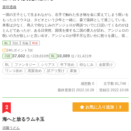
葉咲透織
一国の王子として生まれながら、右手で触れた生き物を金に変えてしまう呪いを
もったユリウスは、タビオという少年と一緒に、森で薬師として過ごしている。
来客は少なく、商人で幼なじみのアンジェロが商談ついでに口説いてくるのがほ
とんどであったが、ある日突然、国境を接する二国の要人が訪れ、アンジェロの
呪いの力が欲しいと言い出す。アンジェロが理不尽な言い分に怒りを露し、収拾
がつかなくなりそうになったところで、ユリウスは、「自分の呪いを制御できた
BL
完結
長編
R18
者の望む通りにする」という条件を打ち出して……。 ※※※ 完結まで毎日21時
24h.ポイント
7pt
半に1話ずつ更新されます。
37,602
10,089
位 / 228,810件
位 / 31,421件
小説
BL
BL
ファンタジー
シリアス
年下攻め
幼なじみ
金髪受け
ワンコ攻め
黒髪攻め
訳アリ受け
家族
感想数 0
文字数 81,748
最終更新日 2022.10.28
登録日 2022.10.08
2
お気に入り追加
3
海へと放るラムネ玉
須藤うどん