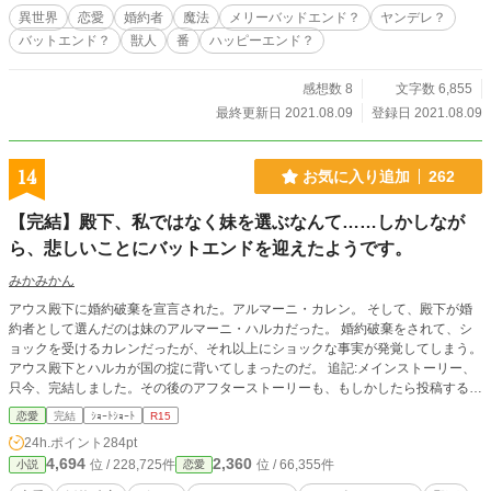
異世界
恋愛
婚約者
魔法
メリーバッドエンド？
ヤンデレ？
バットエンド？
獣人
番
ハッピーエンド？
感想数 8
文字数 6,855
最終更新日 2021.08.09
登録日 2021.08.09
14
お気に入り追加
262
【完結】殿下、私ではなく妹を選ぶなんて……しかしなが
ら、悲しいことにバットエンドを迎えたようです。
みかみかん
アウス殿下に婚約破棄を宣言された。アルマーニ・カレン。 そして、殿下が婚
約者として選んだのは妹のアルマーニ・ハルカだった。 婚約破棄をされて、シ
ョックを受けるカレンだったが、それ以上にショックな事実が発覚してしまう。
アウス殿下とハルカが国の掟に背いてしまったのだ。 追記:メインストーリー、
只今、完結しました。その後のアフターストーリーも、もしかしたら投稿するか
もしれません。その際は、またお会いできましたら光栄です(^^)
恋愛
完結
ｼｮｰﾄｼｮｰﾄ
R15
24h.ポイント
284pt
4,694
2,360
位 / 228,725件
位 / 66,355件
小説
恋愛