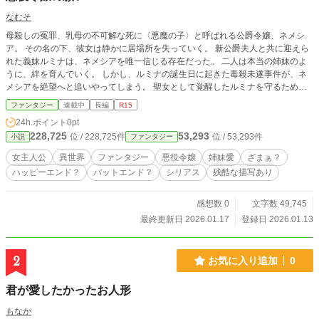
なむそ
母殺しの冤罪、乳母の不可解な死に〈悪魔の子〉と呼ばれる公爵令嬢、ネメシ
ア。 その名の下、彼女は静かに居場所を失っていく。 新公爵夫人と共に迎えら
れた義妹ルミナは、ネメシアを唯一信じる存在だった。 二人は本当の姉妹のよ
うに、絆を育んでいく。 しかし、ルミナの誕生日に起きた毒殺未遂事件が、ネ
メシアを絶望へと追いやってしまう。 聖女として覚醒したルミナを守るため
に、自らが憎まれ、悪と断じられる役を引き受けるしかない――。 ネメシアは
ファンタジー
連載中
長編
R15
公爵家の闇を背負い、ルミナの光が曇らぬよう、すべてを敵に回す覚悟を決め
24h.ポイント
0pt
る。 ルミナが幸せになること、 そして、決して叶わない願いを胸に―― 彼女は
228,725
53,293
位 / 228,725件
位 / 53,293件
小説
ファンタジー
〈救済〉か〈破滅〉か、その結末へと歩き出す。 別のサイトでも投稿してま
す。
女主人公
異世界
ファンタジー
悪役令嬢
姉妹愛
ざまぁ？
ハッピーエンド？
バットエンド？
シリアス
残酷な描写あり
感想数 0
文字数 49,745
最終更新日 2026.01.17
登録日 2026.01.13
2
お気に入り追加
0
君が愛したかったお人形
もなか