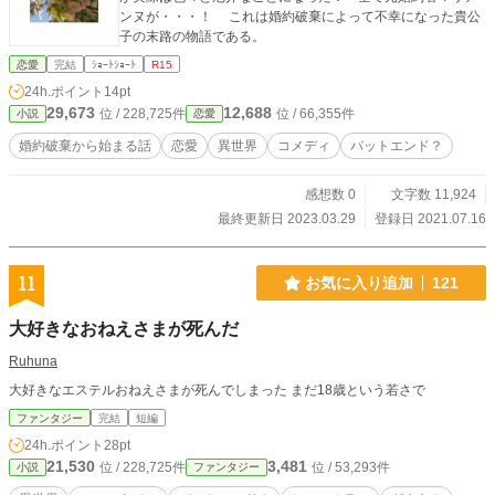
ンヌが・・・！ これは婚約破棄によって不幸になった貴公
子の末路の物語である。
恋愛
完結
ｼｮｰﾄｼｮｰﾄ
R15
24h.ポイント
14pt
29,673
12,688
位 / 228,725件
位 / 66,355件
小説
恋愛
婚約破棄から始まる話
恋愛
異世界
コメディ
バットエンド？
感想数 0
文字数 11,924
最終更新日 2023.03.29
登録日 2021.07.16
11
お気に入り追加
121
大好きなおねえさまが死んだ
Ruhuna
大好きなエステルおねえさまが死んでしまった まだ18歳という若さで
ファンタジー
完結
短編
24h.ポイント
28pt
21,530
3,481
位 / 228,725件
位 / 53,293件
小説
ファンタジー