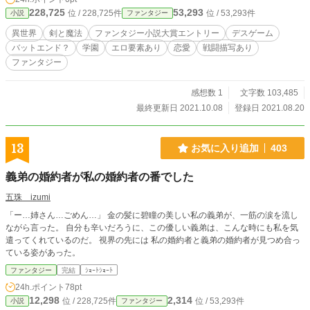
ら迎えるが、その日シルは闇の一族からの襲撃を受け、『守
228,725
53,293
位 / 228,725件
位 / 53,293件
小説
ファンタジー
護者は全員死んだ』と告げられる！！ チート能力を持つ敵、
襲いくる絶望、そして突きつけられる残酷な真実の連続。 崖
異世界
剣と魔法
ファンタジー小説大賞エントリー
デスゲーム
っぷち守護者が織りなす命を落とす寸前での手に汗握る戦い
バットエンド？
学園
エロ要素あり
恋愛
戦闘描写あり
の連続を繰り返し、シルがこの世の理を見つけ、それを壊し
ファンタジー
ていく異世界ファンタジー！！
感想数 1
文字数 103,485
最終更新日 2021.10.08
登録日 2021.08.20
13
お気に入り追加
403
義弟の婚約者が私の婚約者の番でした
五珠 izumi
「ー…姉さん…ごめん…」 金の髪に碧瞳の美しい私の義弟が、一筋の涙を流し
ながら言った。 自分も辛いだろうに、この優しい義弟は、こんな時にも私を気
遣ってくれているのだ。 視界の先には 私の婚約者と義弟の婚約者が見つめ合っ
ている姿があった。
ファンタジー
完結
ｼｮｰﾄｼｮｰﾄ
24h.ポイント
78pt
12,298
2,314
位 / 228,725件
位 / 53,293件
小説
ファンタジー