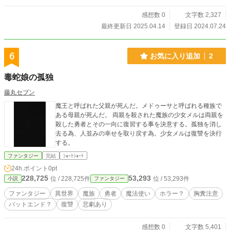
感想数 0
文字数 2,327
最終更新日 2025.04.14
登録日 2024.07.24
6
お気に入り追加
2
毒蛇娘の孤独
藤丸セブン
魔王と呼ばれた父親が死んだ。メドゥーサと呼ばれる種族で
ある母親が死んだ。 両親を殺された魔族の少女メルは両親を
殺した勇者とその一向に復習する事を決意する。孤独を消し
去る為、人並みの幸せを取り戻す為。少女メルは復讐を決行
する。
ファンタジー
完結
ｼｮｰﾄｼｮｰﾄ
24h.ポイント
0pt
228,725
53,293
位 / 228,725件
位 / 53,293件
小説
ファンタジー
ファンタジー
異世界
魔族
勇者
魔法使い
ホラー？
胸糞注意
バットエンド？
復讐
悲劇あり
感想数 0
文字数 5,401