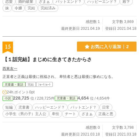
恋愛
婚約破棄
ざまぁ
バットエンド？
ハッピーエンド？
殿下
妹
令嬢
完結
完結済み
感想数 1
文字数 3,869
最終更新日 2021.04.19
登録日 2021.04.18
15
お気に入り追加
2
【１話完結】まじめに生きてきたからさ
西東友一
正直者と正義は最後に祝福され、 卑怯者と悪は最後に惨めになる。
児童書・童話
完結
ｼｮｰﾄｼｮｰﾄ
24h.ポイント
0pt
228,725
4,654
位 / 228,725件
位 / 4,654件
小説
児童書・童話
短編
児童書
ハッピーエンド？
バットエンド？
日常
小学生（男の子）主人公
卑怯
チート
ざまぁ
正義と悪
感想数 0
文字数 3,798
最終更新日 2021.03.18
登録日 2021.03.18