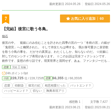
最終更新日 2024.05.26
登録日 2024.05.26
7
お気に入り追加
60
【完結】後宮に歌う冬鳥。
猫石
後宮の中。 寵姫にのみ住むことを許された四季の宮の一つ「冬柊の宮」の姫が
「鬼宿宮」へと幽閉された。 そして侍女たちは噂する。 我が身可愛さに哀切歌
を歌う小鳥の事を。 だがその真実は、わたくししか、知らないのだ。 ☆妊娠に
対してのセンシティブ表現があります。 ☆このお話は完全フィクションです、
創作です、妄想の作り話です。現実世界と混同せず、あぁ、ファンタジーだもん
な、と、念頭に置いてお読みください。 ☆作者の趣味嗜好作品です。イラッと
恋愛
完結
短編
したり、ムカッとしたりした時には、そっと別の素敵な作家さんの作品を検索し
24h.ポイント
0pt
てお読みください。（自己防衛大事！） ☆誤字脱字、誤変換が多いのは、作者
228,725
66,355
位 / 228,725件
位 / 66,355件
小説
恋愛
のせいです。頑張って音読してチェックして！頑張ってますが、ごめんなさい、
許してください。 ☆息抜き作品です。 ☆小説家になろう様にも掲載されます。
恋愛
幼馴染
後宮の妃
相思相愛だった
バットエンド？
☆6/21（夏至）記念。
ハッピーエンド？
切ない
胸糞表現アリ
感想数 1
文字数 7,427
最終更新日 2023.06.21
登録日 2023.06.21