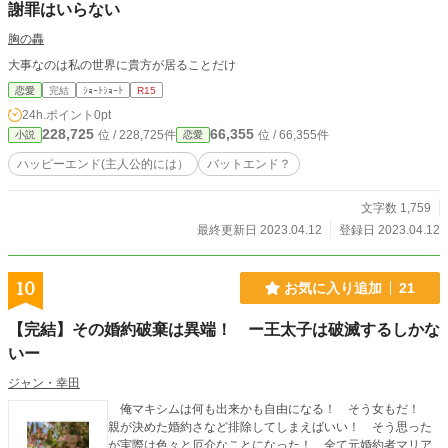
謝罪はいらない
胸の轟
大事なのは私の世界に貴方が居ることだけ
恋愛
完結
ｼｮｰﾄｼｮｰﾄ
R15
24h.ポイント
0pt
228,725
66,355
位 / 228,725件
位 / 66,355件
小説
恋愛
ハッピーエンド(主人公的には）
バットエンド？
文字数 1,759
最終更新日 2023.04.12
登録日 2023.04.12
10
お気に入り追加
21
【完結】その婚約破棄は異端！ ー王太子は破滅するしかな
いー
ジャン・幸田
俺マキシムは何も出来かも自由になる！ そう女もだ！
親が決めた婚約さなど排除してしまえばいい！ そう思った
が実際は色々と厄介なことになった！ 全て元婚約者マリア