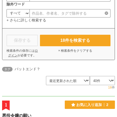
除外ワード
+ さらに詳しく検索する
保存する
18
件を検索する
検索条件の保存には
ロ
× 検索条件をクリアする
グイン
が必要です。
バットエンド？
タグ
18
件
1
お気に入り追加
2
悪役令嬢の願い