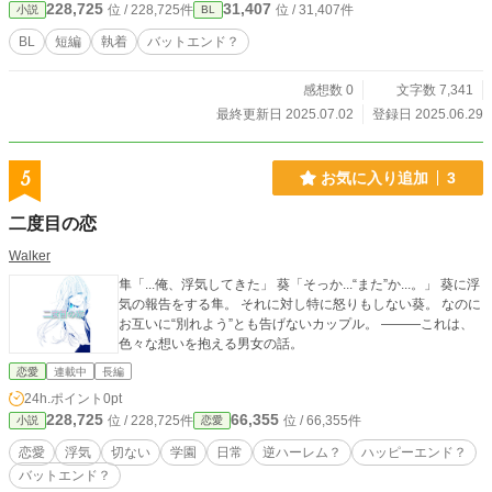
228,725
31,407
位 / 228,725件
位 / 31,407件
小説
BL
BL
短編
執着
バットエンド？
感想数 0
文字数 7,341
最終更新日 2025.07.02
登録日 2025.06.29
5
お気に入り追加
3
二度目の恋
Walker
隼「...俺、浮気してきた」 葵「そっか...“また”か...。」 葵に浮
気の報告をする隼。 それに対し特に怒りもしない葵。 なのに
お互いに“別れよう”とも告げないカップル。 ―――これは、
色々な想いを抱える男女の話。
恋愛
連載中
長編
24h.ポイント
0pt
228,725
66,355
位 / 228,725件
位 / 66,355件
小説
恋愛
恋愛
浮気
切ない
学園
日常
逆ハーレム？
ハッピーエンド？
バットエンド？