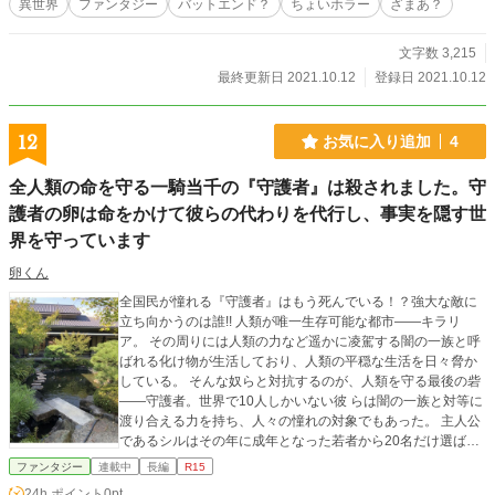
異世界
ファンタジー
バットエンド？
ちょいホラー
ざまあ？
文字数 3,215
最終更新日 2021.10.12
登録日 2021.10.12
12
お気に入り追加
4
全人類の命を守る一騎当千の『守護者』は殺されました。守
護者の卵は命をかけて彼らの代わりを代行し、事実を隠す世
界を守っています
卵くん
全国民が憧れる『守護者』はもう死んでいる！？強大な敵に
立ち向かうのは誰!! 人類が唯一生存可能な都市——キラリ
ア。 その周りには人類の力など遥かに凌駕する闇の一族と呼
ばれる化け物が生活しており、人類の平穏な生活を日々脅か
している。 そんな奴らと対抗するのが、人類を守る最後の砦
——守護者。世界で10人しかいない彼 らは闇の一族と対等に
渡り合える力を持ち、人々の憧れの対象でもあった。 主人公
であるシルはその年に成年となった若者から20名だけ選ばれ
る騎士育成機関——アーミーナイトに入学することが決定し
ファンタジー
連載中
長編
R15
た。今から人類を守る盾となるため入学の日を心躍らせなが
24h.ポイント
0pt