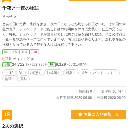
千夜と一夜の物語
きっせつ
とある国に毎夜、生娘を抱き、次の日になると処刑する狂王がいた。その国の大
臣の息子、シェヘラザードはある計画の時間稼ぎの為に女装し、狂王の元に赴
く。毎夜、シェヘラザードが語り部としね紡ぐは命を懸けた物語。※この作品は
千夜一夜物語をベースに作っていますが、内容は結構異なります。濡れ場多めの
構成となっているので苦手な人は回れ右して下さい。
BL
完結
短編
R18
24h.ポイント
21pt
24,712
6,129
位 / 228,725件
位 / 31,407件
小説
BL
Ｒ-18
BL
快楽堕ち
奴隷落ち
獣姦？
複数
バットエンド？
監禁？
完結
感想数 0
文字数 16,747
最終更新日 2020.06.08
登録日 2020.06.05
18
お気に入り追加
8
2人の選択