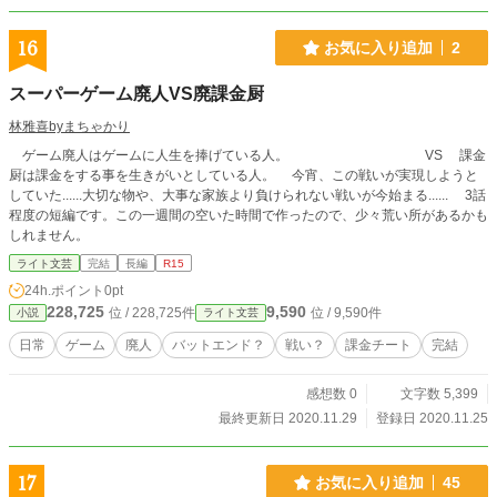
16
お気に入り追加
2
スーパーゲーム廃人VS廃課金厨
林雅喜byまちゃかり
ゲーム廃人はゲームに人生を捧げている人。 VS 課金
厨は課金をする事を生きがいとしている人。 今宵、この戦いが実現しようと
していた......大切な物や、大事な家族より負けられない戦いが今始まる...... 3話
程度の短編です。この一週間の空いた時間で作ったので、少々荒い所があるかも
しれません。
ライト文芸
完結
長編
R15
24h.ポイント
0pt
228,725
9,590
位 / 228,725件
位 / 9,590件
小説
ライト文芸
日常
ゲーム
廃人
バットエンド？
戦い？
課金チート
完結
感想数 0
文字数 5,399
最終更新日 2020.11.29
登録日 2020.11.25
17
お気に入り追加
45