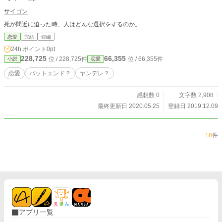
サイゴン
死が間近に迫った時、人はどんな選択をするのか。
恋愛
完結
短編
24h.ポイント
0pt
228,725
66,355
位 / 228,725件
位 / 66,355件
小説
恋愛
恋愛
バットエンド？
ヤンデレ？
感想数 0
文字数 2,908
最終更新日 2020.05.25
登録日 2019.12.09
18
件
アプリ一覧