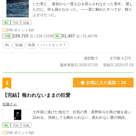
いだ男と、 最初から一度も心を揺らされなかった青年。 愛し
たのに、何も届かなかった。 ――君に触れたすべてが、独り
よがりだった。
BL
完結
短編
24h.ポイント
0pt
228,725
31,407
位 / 228,725件
位 / 31,407件
小説
BL
BL
短編
執着
バットエンド？
感想数 0
文字数 4,270
最終更新日 2025.07.03
登録日 2025.07.03
4
お気に入り追加
20
【完結】報われないままの狂愛
佐藤さん
七年前に逃げた地元で、狂気の男・星野柊斗が再び俺を追い
詰める。 拒絶しても離れられない、救われない愛の物語。
BL
完結
短編
24h.ポイント
0pt