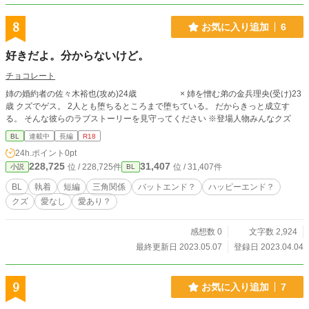
8
お気に入り追加
6
好きだよ。分からないけど。
チョコレート
姉の婚約者の佐々木裕也(攻め)24歳 × 姉を憎む弟の金兵理央(受け)23
歳 クズでゲス。 2人とも堕ちるところまで堕ちている。 だからきっと成立す
る。 そんな彼らのラブストーリーを見守ってください ※登場人物みんなクズ
BL
連載中
長編
R18
24h.ポイント
0pt
228,725
31,407
位 / 228,725件
位 / 31,407件
小説
BL
BL
執着
短編
三角関係
バットエンド？
ハッピーエンド？
クズ
愛なし
愛あり？
感想数 0
文字数 2,924
最終更新日 2023.05.07
登録日 2023.04.04
9
お気に入り追加
7