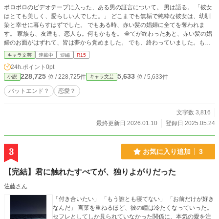
ボロボロのビデオテープに入った、ある男の証言について。 男は語る。 「彼女
はとても美しく、愛らしい人でした。」 どこまでも無垢で純粋な彼女は、幼馴
染と幸せに暮らすはずでした。 でもある時、赤い髪の娼婦に全てを奪われま
す。 家族も、友達も、恋人も。何もかもを。 全てが終わったあと、赤い髪の娼
婦のお面がはずれて、皆は夢から覚めました。 でも、終わっていました。もう
遅かったんです。僕達は間に合わなかった。 「だからこれは、僕達の罰で罪で
キャラ文芸
連載中
短編
R15
す。」 直後…爆炎が男の姿を飲み込んだ。 ーテープが止まる。 「少し巻き戻し
24h.ポイント
0pt
て。後ろ。そうそこ、拡大して。」 そこに写っていたのは、世界を引き裂き、
228,725
5,633
位 / 228,725件
位 / 5,633件
小説
キャラ文芸
膿ませて、腐敗させ、それでもまだ足りずに暴れまわって、最期に美しく消えて
いった最愛の女。 「君はこんな時でも美しかったんだな。」 そっと画面を撫で
バットエンド？
恋愛？
た。 「彼女は御母堂に会えたのだろうか。花は渡せただろうか。」 それは神の
みぞ知るところ。 ※恋愛か？と言われると、恋愛要素少ないな…という気がし
文字数 3,816
たので、キャラ文芸に変更しました。
最終更新日 2026.01.10
登録日 2025.05.24
3
お気に入り追加
3
【完結】君に触れたすべてが、独りよがりだった
佐藤さん
「付き合いたい」 「もう誰とも寝てない」 「お前だけが好き
なんだ」 言葉を重ねるほど、彼の瞳は冷たくなっていった。
セフレとしてしか見られていなかった関係に、本気の愛を注