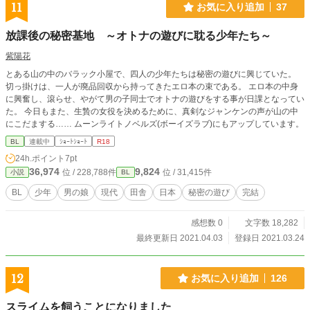
11
お気に入り追加
37
放課後の秘密基地 ～オトナの遊びに耽る少年たち～
紫陽花
とある山の中のバラック小屋で、四人の少年たちは秘密の遊びに興じていた。
切っ掛けは、一人が廃品回収から持ってきたエロ本の束である。 エロ本の中身
に興奮し、滾らせ、やがて男の子同士でオトナの遊びをする事が日課となってい
た。 今日もまた、生贄の女役を決めるために、真剣なジャンケンの声が山の中
にこだまする…… ムーンライトノベルズ(ボーイズラブ)にもアップしています。
BL
連載中
ｼｮｰﾄｼｮｰﾄ
R18
24h.ポイント
7pt
36,974
9,824
位 / 228,788件
位 / 31,415件
小説
BL
BL
少年
男の娘
現代
田舎
日本
秘密の遊び
完結
感想数 0
文字数 18,282
最終更新日 2021.04.03
登録日 2021.03.24
12
お気に入り追加
126
スライムを飼うことになりました