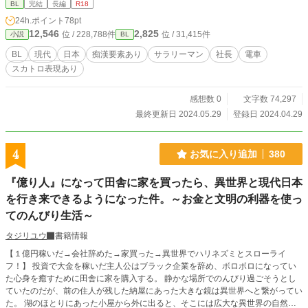
BL
完結
長編
R18
24h.ポイント
78pt
12,546
2,825
位 / 228,788件
位 / 31,415件
小説
BL
BL
現代
日本
痴漢要素あり
サラリーマン
社長
電車
スカトロ表現あり
感想数 0
文字数 74,297
最終更新日 2024.05.29
登録日 2024.04.29
4
お気に入り追加
380
『億り人』になって田舎に家を買ったら、異世界と現代日本
を行き来できるようになった件。～お金と文明の利器を使っ
てのんびり生活～
タジリユウ
書籍情報
【１億円稼いだ→会社辞めた→家買った→異世界でハリネズミとスローライ
フ！】 投資で大金を稼いだ主人公はブラック企業を辞め、ボロボロになってい
た心身を癒すために田舎に家を購入する。 静かな場所でのんびり過ごそうとし
ていたのだが、前の住人が残した納屋にあった大きな鏡は異世界へと繋がってい
た。 湖のほとりにあった小屋から外に出ると、そこには広大な異世界の自然が