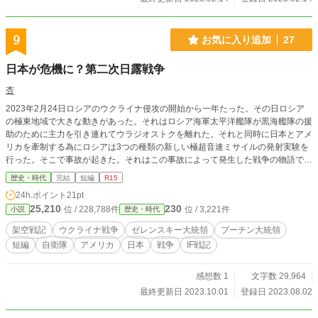
9
お気に入り追加
27
日本が危機に？第二次日露戦争
杏
2023年2月24日ロシアのウクライナ侵攻の開始から一年たった。その日ロシア
の極東地域で大きな動きがあった。それはロシア海軍太平洋艦隊が黒海艦隊の援
助のために主力を引き連れてウラジオストクを離れた。それと同時に日本とアメ
リカを牽制する為にロシアは3つの種類の新しい極超音速ミサイルの発射実験を
行った。そこで事故が起きた。それはこの事故によって発生した戦争の物語であ
る。ただし3発も間違えた方向に飛ぶのは故意だと思われた。実際には事故だっ
歴史・時代
完結
短編
R15
たがそもそも飛ばす場所をセッティングした将校は日本に向けて飛ばすようにセ
24h.ポイント
21pt
ッティングをわざとしていた。これは太平洋艦隊の司令官の命令だ。司令官は黒
25,210
230
位 / 228,788件
位 / 3,221件
小説
歴史・時代
海艦隊を支援するのが不服でこれを企んだのだ。ただ実際に戦争をするとは考え
ていなかったし過激な思想を持っていた為普通に海の上を進んでいた。 なろ
架空戦記
ウクライナ戦争
ゼレンスキー大統領
プーチン大統領
う、カクヨムでも連載しています。
短編
自衛隊
アメリカ
日本
戦争
IF戦記
感想数 1
文字数 29,964
最終更新日 2023.10.01
登録日 2023.08.02