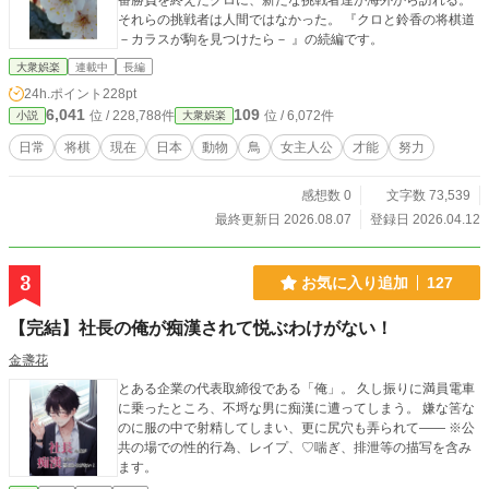
番勝負を終えたクロに、新たな挑戦者達が海外から訪れる。
それらの挑戦者は人間ではなかった。 『クロと鈴香の将棋道
－カラスが駒を見つけたら－ 』の続編です。
大衆娯楽
連載中
長編
24h.ポイント
228pt
6,041
109
位 / 228,788件
位 / 6,072件
小説
大衆娯楽
日常
将棋
現在
日本
動物
鳥
女主人公
才能
努力
感想数 0
文字数 73,539
最終更新日 2026.08.07
登録日 2026.04.12
3
お気に入り追加
127
【完結】社長の俺が痴漢されて悦ぶわけがない！
金盞花
とある企業の代表取締役である「俺」。 久し振りに満員電車
に乗ったところ、不埒な男に痴漢に遭ってしまう。 嫌な筈な
のに服の中で射精してしまい、更に尻穴も弄られて—— ※公
共の場での性的行為、レイプ、♡喘ぎ、排泄等の描写を含み
ます。