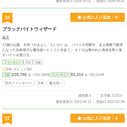
最終更新日 2026.05.02
登録日 2026.05.02
26
お気に入り追加
5
ブラックバイトウィザード
曇天
17歳の山義 大河《やまよし たいが》は、 バイトの宅配中、ある屋敷で眼球
になった自称偉大な魔法使いヒミコと出会う。 タイガは奪われた身体を取り返
すバイトを受ける。
ファンタジー
完結
短編
24h.ポイント
0pt
228,788
53,314
位 / 228,788件
位 / 53,314件
小説
ファンタジー
現代ファンタジー
日本
魔法使い
感想数 0
文字数 72,615
最終更新日 2022.09.11
登録日 2022.07.09
27
お気に入り追加
8