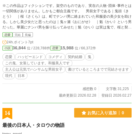
※この作品はフィクションです。架空のものであり、実在の人物･団体･事件とは
一切関係がありません。しかもご都合主義です。 男前女子である｜鬼頭《き
とう》 ｜桜《さくら》は、町でナンパ男に絡まれていた和服姿の美少女を助け
る。しかし美少女だと思ったのは｜鬼ヶ瀬《おにがせ》 ｜魁《かい》という男
だった。華麗にナンパ男を振り払ってみせた｜魁《かい》は実は鬼で、桜と契約
結婚したいと鬼頭家へと現れる―――― 「美少女だと思ってたけど、男の人、
恋愛
完結
長編
だったんだ……」 ※別タイトル「鬼の封印花嫁～甘い香りと契約結婚」で他サ
24h.ポイント
7pt
イトにも掲載中。 ※他サイトにも掲載中
36,844
15,988
位 / 228,788件
位 / 66,372件
小説
恋愛
恋愛
ハッピーエンド
コメディ
契約結婚
鬼
この鬼、女装しています。和服美人です
主人公は元気でハンサムな男前女子
書けているところまでで完結させます
現代
日本
感想数 0
文字数 31,225
最終更新日 2026.02.28
登録日 2026.02.27
14
お気に入り追加
0
最後の日本人・タロウの物語