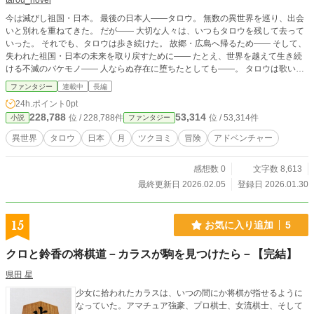
tarou_novel
今は滅びし祖国・日本。 最後の日本人――タロウ。 無数の異世界を巡り、出会
いと別れを重ねてきた。 だが―― 大切な人々は、いつもタロウを残して去って
いった。 それでも、タロウは歩き続けた。 故郷・広島へ帰るため―― そして、
失われた祖国・日本の未来を取り戻すために―― たとえ、世界を越えて生き続
ける不滅のバケモノ―― 人ならぬ存在に堕ちたとしても――。 タロウは歌い続
ける。 死ぬまでに叶えたい夢がある。 だから…… 歌いてし止まん。 最後の日本
ファンタジー
連載中
長編
人・タロウ
24h.ポイント
0pt
228,788
53,314
位 / 228,788件
位 / 53,314件
小説
ファンタジー
異世界
タロウ
日本
月
ツクヨミ
冒険
アドベンチャー
感想数 0
文字数 8,613
最終更新日 2026.02.05
登録日 2026.01.30
15
お気に入り追加
5
クロと鈴香の将棋道－カラスが駒を見つけたら－【完結】
県田 星
少女に拾われたカラスは、いつの間にか将棋が指せるように
なっていた。アマチュア強豪、プロ棋士、女流棋士、そして