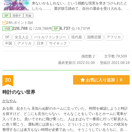
来ないかもしれない」という残酷な現実を突きつけられたと
したら……。 選択肢①諦めて、自分の運命を受け入れる。 選
択肢②いつも通りの明日が来る方法を探す。 →選択肢③怪し
SF
連載中
長編
いイケメンたちと共に命をかけて正体不明の敵と戦い、自分
24h.ポイント
0pt
の未来を取り戻す。 2021.08.18〜 バトルファンタジー風味の
228,788
6,737
位 / 228,788件
位 / 6,737件
小説
SF
現代SF 絵：子兎。さま
SF
女主人公
バトルファンタジー
現代風
国際恋愛
アフリカ
中国
アメリカ
日本
サイキック
感想数 2
文字数 79,509
最終更新日 2022.01.06
登録日 2021.08.18
30
お気に入り追加
0
時計のない世界
かなやん
ある朝、起きたら 見知らぬ駅のホームに立っていた。 時間を確認しようと時計
を探すけど、どこにも見当たらない。 そんなことをしているとホームに電車が
入ってきた。 急いでそれに飛び乗った。 人はまばらで一番前に行って駅員さん
に色々聞こう。 運転席には誰もいない。 どういうことなのか、今のこの状況を
整理するには途方もない時間が必要であった。 そうこうしているうちに、次の