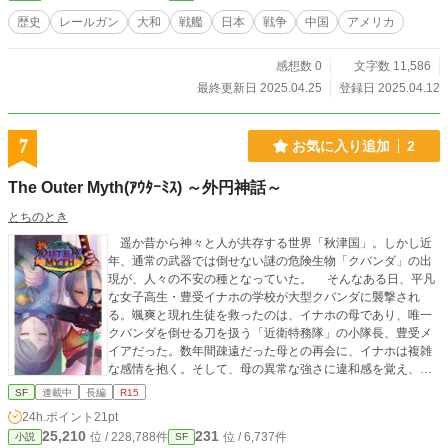
歴史
レールガン
大和
戦艦
日本
戦争
中国
アメリカ
感想数 0
文字数 11,586
最終更新日 2025.04.25
登録日 2025.04.12
7
お気に入り追加
2
The Outer Myth(ｱｳﾀｰﾐｽ) ～外円神話～
とちのとき
遥か昔から神々と人が共存する世界「秋津国」。しかし近
年、通常の武器では倒せない謎の危険生物「クバンダ」の出
現が、人々の不安の種となっていた。 そんなある日、平凡
な女子高生・豊受イナホの学校が大型クバンダに襲撃され
る。颯爽と現れ生徒を救ったのは、イナホの母であり、唯一
クバンダを倒せる刀を扱う「近衛特務隊」の小隊長、豊受メ
イアだった。数年間疎遠だった母との再会に、イナホは複雑
な感情を抱く。そして、母の異常な強さに違和感を覚え、幼
馴染の坤と共に独自に調査を開始する。 調査の過程で二人
SF
連載中
長編
R15
が忍び込んだのは、「ニホン」と呼ばれる世界から“物”だけが
24h.ポイント
21pt
流れ着く不思議な場所「霞み池」。物しか出現しないはずの
25,210
231
位 / 228,788件
位 / 6,737件
小説
SF
場所で、石棺に入った少女の死体を発見する。少女は目覚