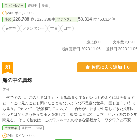
駅に着いたので降りた。 元の世界に戻る方法を、探さなければならない。 やは
ファンタジー
連載中
長編
り、この世界には時計という物は存在しない。 どこを探してもないからだ。 改
24h.ポイント
0pt
札口を出ると、誰も歩いていない。 そして、車さえも走っていない。 自分が
228,788
53,314
位 / 228,788件
位 / 53,314件
小説
ファンタジー
今、どこにいるのか全くわからない。 歩いているといきなり話しかけられた。
振り向くとそこにはおじさんがいた。 やっと、人に会えて良かった。 この状況
異世界
ファンタジー
世界
日本
を説明すると、なにを喋っているのか全くわからなかった。 ココはどこです
か？ やはり、何を喋ってるかわからない。 同じ日本なのに、なぜか知らないけ
感想数 0
文字数 2,620
ど言葉が通じない。 というより、大事な部分が聞き取れない。 ありがとうござ
いました。 とお礼をいいその場を後にしたのである。 これからどうしよう。 言
最終更新日 2023.11.05
登録日 2023.11.05
葉が通じないのなら、紙に書いてもらうと人を探した。 どこか、泊まれる所を
探そう。 そこに行けば人がいる。 携帯で探すけど位置情報が読み取れません。
どういうことなのか、頭の中が真っ白になってきた。 野宿だけは避けたい、と
31
お気に入り追加
0
にかく歩こう。 何時間歩いたかわからないけど、感覚では結構歩いた気がす
る。 時計がないとこんなにも不便なのかと実感した。 やっとの思いで宿を見つ
海の中の真珠
ける、紙にココはどこですか？と書いたが日本語ではない 文字で書かれて読め
ないってことはやはり、野宿が確定してしまった。 なぜ、この世界に来たのか
美夜
考えたけど答えはわからなかった。 もう、元の世界には帰れないのかな。 ここ
「何ですの……この世界は？」 とある高貴な少女がいつものように目を覚ます
まで、頑張って歩いて来たけどもう一度 駅に戻ろうと来た道を歩き出した。
と、そこは見たことも聞いたこともないような不思議な世界。 国も違う。時代
も違う。 “テレビ”、“洗濯機”、“スマホ”……自分がこれまで生活してきた文明レ
ベルとは全く違う色々なモノを通して、彼女は現代の「日本」という国の姿を垣
間見る。 そして彼女は、このワンルームの小さな部屋から、ワクワクと不安の
入り混じった複雑な世界へ向けて、果てしない冒険を始めようと試みる。
大衆娯楽
連載中
長編
24h.ポイント
0pt