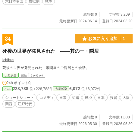
大日本帝国
脱獄劇
戦争
感想数 0
文字数 3,209
最終更新日 2024.06.14
登録日 2024.03.20
34
お気に入り追加
1
死後の世界が発見された ――其の一・隠居
ichthus
死後の世界が発見された。米問屋のご隠居との会話。
大衆娯楽
完結
ｼｮｰﾄｼｮｰﾄ
24h.ポイント
0pt
228,788
6,072
位 / 228,788件
位 / 6,072件
小説
大衆娯楽
ショートショート
コメディ
日常
短編
経済
日本
投資
大阪
関西
江戸時代
感想数 0
文字数 1,008
最終更新日 2026.05.30
登録日 2026.05.30