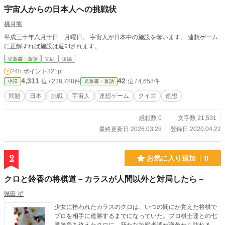
宇宙人からの日本人への挑戦状
桃月熊
平成三十年八月十日 月曜日。 宇宙人が日本中の施設を奪います。 連想ゲーム
に正解すれば施設は返却されます。
児童書・童話
完結
短編
24h.ポイント
321pt
4,311
42
位 / 228,788件
位 / 4,658件
小説
児童書・童話
問題
日本
挑戦
宇宙人
連想ゲーム
クイズ
連想
感想数 0
文字数 21,531
最終更新日 2026.03.28
登録日 2020.04.22
2
お気に入り追加
0
クロと鈴香の将棋道－カラスが人間以外と対局したら－
県田 星
少女に拾われたカラスのクロは、いつの間にか覚えた将棋で
プロを相手に連勝するまでになっていた。プロ棋士達との七