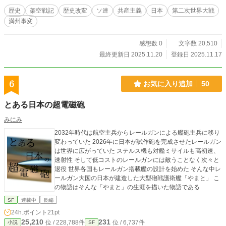
歴史
架空戦記
歴史改変
ソ連
共産主義
日本
第二次世界大戦
満州事変
感想数 0
文字数 20,510
最終更新日 2025.11.20
登録日 2025.11.17
6
お気に入り追加
50
とある日本の超電磁砲
みにみ
2032年時代は航空主兵からレールガンによる艦砲主兵に移り
変わっていた 2026年に日本が試作砲を完成させたレールガン
は世界に広がっていた ステルス機も対艦ミサイルも高初速、
速射性 そして低コストのレールガンには敵うことなく次々と
退役 世界各国もレールガン搭載艦の設計を始めた そんな中レ
ールガン大国の日本が建造した大型砲戦護衛艦「やまと」 こ
の物語はそんな「やまと」の生涯を描いた物語である
SF
連載中
長編
24h.ポイント
21pt
25,210
231
位 / 228,788件
位 / 6,737件
小説
SF