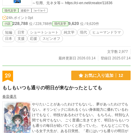
～引用、元ネタ等～ https://ci-en.net/creator/11836
現代文学
連載中
ｼｮｰﾄｼｮｰﾄ
24h.ポイント
0pt
228,788
9,620
位 / 228,788件
位 / 9,620件
小説
現代文学
短編
日常
ショートショート
純文学
現代
ヒューマンドラマ
日本
支援
応援
スピンオフ
文字数 2,977
最終更新日 2026.03.14
登録日 2025.07.14
29
お気に入り追加
12
もしもいつも通りの明日が来なかったとしても
春音優月
やりたいことがあったわけでもないし、夢があったわけでも
ない。オリンピックに出れるくらい身体能力に優れているわ
けでもなく、特技があるわけでもない。 もちろん、特別な人
間でも何でもない。 ごく普通に生きてきて、明日からもいつ
も通りの毎日が続いていくと思っていた。 そんなどこにでも
いる女子大生が、ある日突然、「君にはいつも通りの明日が