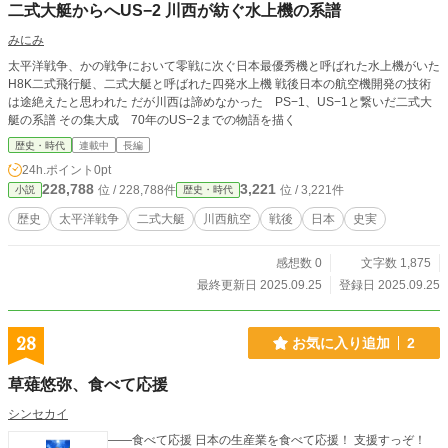
二式大艇からへUS−2 川西が紡ぐ水上機の系譜
みにみ
太平洋戦争、かの戦争において零戦に次ぐ日本最優秀機と呼ばれた水上機がいた
H8K二式飛行艇、二式大艇と呼ばれた四発水上機 戦後日本の航空機開発の技術
は途絶えたと思われた だが川西は諦めなかった PS−1、US−1と繋いだ二式大
艇の系譜 その集大成 70年のUS−2までの物語を描く
歴史・時代
連載中
長編
24h.ポイント
0pt
228,788
3,221
位 / 228,788件
位 / 3,221件
小説
歴史・時代
歴史
太平洋戦争
二式大艇
川西航空
戦後
日本
史実
感想数 0
文字数 1,875
最終更新日 2025.09.25
登録日 2025.09.25
28
お気に入り追加
2
草薙悠弥、食べて応援
シンセカイ
――食べて応援 日本の生産業を食べて応援！ 支援すっぞ！