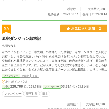
感想数 0
文字数 2,088
最終更新日 2023.08.14
登録日 2023.08.14
25
お気に入り追加
2
原宿ダンジョン顛末記
七瀬ななし
かつて「かわいい」と「最先端」の聖地だった原宿は、今やモンスターと人間が
共存（という名の泥沼サバイバル）を繰り広げるダンジョン都市と化していた。
突如現れた異世界ダンジョンによって東京は半壊、政府は大阪へ逃げ、原宿は完
全に「自己責任エリア」に。だが人間、そんな状況でも生きる。いや、むしろ妙
にたくましくなる。タピオカ屋の元店員はポーション屋に転職し、カリスマ美容
師は魔物の毛を使った装備職人に。 配信者は命がけで「今日のダンジョン飯」
ファンタジー
連載中
長編
を実況し、元インフルエンサーはスラムの情報屋として暗躍する。ここには“主
24h.ポイント
0pt
人公”はいない。ただ、それぞれの事情を抱えた人々が、原宿という名の巨大ダ
228,788
53,314
位 / 228,788件
位 / 53,314件
小説
ファンタジー
ンジョンで今日もなんとか生き延びているだけだ。なお治安は最悪、でもトレン
ドだけは最先端である。
ファンタジー
現実世界
日本
感想数 0
文字数 18,098