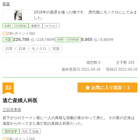
翠葉
2018年の風景を撮った物です。 歴代風にモノクロにしてみま
した。
ｴｯｾｲ・ﾉﾝﾌｨｸｼｮﾝ
連載中
ｼｮｰﾄｼｮｰﾄ
24h.ポイント
0pt
228,788
8,865
位 / 228,788件
位 / 8,865件
小説
ｴｯｾｲ・ﾉﾝﾌｨｸｼｮﾝ
日常
日本
モノクロ
写真
感想数 0
文字数 192
最終更新日 2021.04.16
登録日 2021.04.16
23
お気に入り追加
1
逃亡産婦人科医
三日月李衣
昼下がりのラーメン屋に一人の異様な容貌の客がやって来た。 その客の正体は
滋賀からやってきた逃亡犯の産婦人科医だった。
現代文学
完結
短編
24h.ポイント
0pt