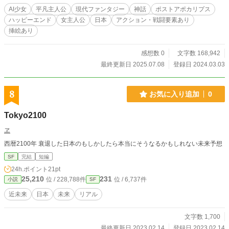
め、記憶を失ったアンドロイド「ツグミ」だと判明する。
AI少女
平凡主人公
現代ファンタジー
神話
ポストアポカリプス
イナホたちは近衛隊候補生として訓練を受けつつ、メイアの
ハッピーエンド
女主人公
日本
アクション・戦闘要素あり
過去を追い、やがてクバンダに関わる巨悪の中枢に遭遇。
挿絵あり
そして記憶を取り戻した、ツグミの言う「日本」の滅亡の危
機に巻き込まれていく。日本は、不遇の神「ヒルコ」によっ
て暴走した自律兵器に蹂躙され、滅びの道を辿っていたのだ
感想数 0
文字数 168,942
った。 秋津国の最高神・愛数宿大御神の命により、イナホ
最終更新日 2025.07.08
登録日 2024.03.03
たちは「秋ノ御太刀」「八咫射弩」「夢繕勾玉」からなる
「三種の神器」を手に、神々の惨劇を止めるため日本へ派遣
される。日本で天照大神と出会い、ヒルコを討つことを命じ
8
お気に入り追加
0
られるイナホ。しかし、ヒルコの背景を知った彼女は、何と
か救いたいと願うのだが―― 【作者より】 他サイトで投稿
Tokyo2100
していたフルリメイクになります。イラスト製作と並行して
更新しますので、不定期且つノロノロになるかと。 本作ア
ヱ
ウターミスは三部作予定です。現在第二部のプロットも進行
西暦2100年 衰退した日本のもしかしたら本当にそうなるかもしれない未来予想
中。乞うご期待下さい！ 過去に本作をイメージしたBGMも
作りました。ブラウザ閲覧の方は目次下部のリンクから。ア
SF
完結
短編
プリの方はYouTube内で「とちのとき アウターミス」と検
24h.ポイント
21pt
索。で、視聴できます
25,210
231
位 / 228,788件
位 / 6,737件
小説
SF
近未来
日本
未来
リアル
文字数 1,700
最終更新日 2023.02.14
登録日 2023.02.14