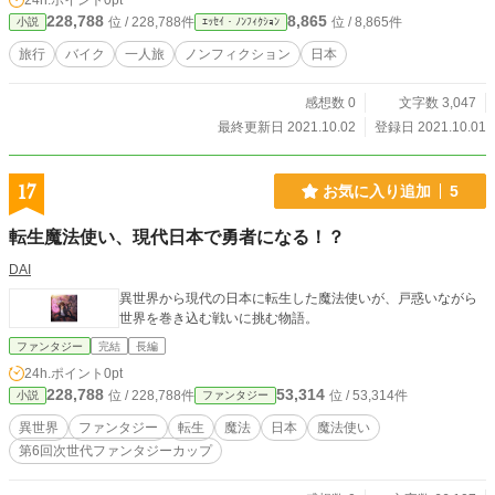
24h.ポイント
0pt
228,788
8,865
位 / 228,788件
位 / 8,865件
小説
ｴｯｾｲ・ﾉﾝﾌｨｸｼｮﾝ
旅行
バイク
一人旅
ノンフィクション
日本
感想数 0
文字数 3,047
最終更新日 2021.10.02
登録日 2021.10.01
17
お気に入り追加
5
転生魔法使い、現代日本で勇者になる！？
DAI
異世界から現代の日本に転生した魔法使いが、戸惑いながら
世界を巻き込む戦いに挑む物語。
ファンタジー
完結
長編
24h.ポイント
0pt
228,788
53,314
位 / 228,788件
位 / 53,314件
小説
ファンタジー
異世界
ファンタジー
転生
魔法
日本
魔法使い
第6回次世代ファンタジーカップ