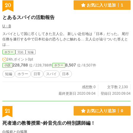
20
お気に入り追加
1
とあるスパイの活動報告
U・B
スパイとして国に尽くしてきた主人公。 新しい赴任地は「日本」だった。 尾行
任務を遂行する中で日本社会の恐ろしさに触れる… 主人公が辿りついた答えと
は…
ホラー
完結
短編
24h.ポイント
0pt
228,788
8,507
位 / 228,788件
位 / 8,507件
小説
ホラー
短編
ホラー
日常
スパイ
日本
感想数 0
文字数 2,130
最終更新日 2020.09.04
登録日 2020.09.04
21
お気に入り追加
0
死者達の教養授業~鈴音先生の特別講師編！
白狐姫と白狐隊