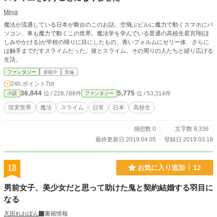
Miiya
魔法が流通している日本が舞台のこのお話。空飛ぶビルに魔力で動くスマホにパ
ソコン、車も魔力で動くこの世界。魔法学を学んでいる普通の高校生星宮翔(ほ
しみやかける)が学校の帰りに目にしたもの、青いフォルムにゼリー体、さらに
は触手までだすスライムだった。彼とスライム、その周りの人たちと繰り広げる
生活。
ファンタジー
連載中
長編
24h.ポイント
7pt
36,844
5,775
位 / 228,788件
位 / 53,314件
小説
ファンタジー
現実世界
魔法
スライム
日常
日本
高校生
感想数 0
文字数 8,336
最終更新日 2019.04.05
登録日 2019.03.18
13
お気に入り追加
12
男前女子、美少女だと思って助けた鬼と契約結婚する羽目に
なる
天田れおぽん
書籍情報