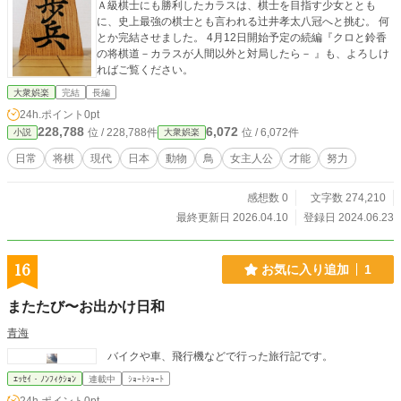
Ａ級棋士にも勝利したカラスは、棋士を目指す少女ととも
に、史上最強の棋士とも言われる辻井孝太八冠へと挑む。 何
とか完結させました。 4月12日開始予定の続編『クロと鈴香
の将棋道－カラスが人間以外と対局したら－ 』も、よろしけ
ればご覧ください。
大衆娯楽
完結
長編
24h.ポイント
0pt
228,788
6,072
位 / 228,788件
位 / 6,072件
小説
大衆娯楽
日常
将棋
現代
日本
動物
鳥
女主人公
才能
努力
感想数 0
文字数 274,210
最終更新日 2026.04.10
登録日 2024.06.23
16
お気に入り追加
1
またたび〜お出かけ日和
青海
バイクや車、飛行機などで行った旅行記です。
ｴｯｾｲ・ﾉﾝﾌｨｸｼｮﾝ
連載中
ｼｮｰﾄｼｮｰﾄ