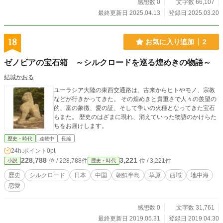
感想数 0
文字数 66,107
最終更新日 2025.04.13
登録日 2025.03.20
18
お気に入り追加
2
ゼノビアの宝石箱 ～シルクロードを巡る煌めきの物語～
結城かおる
ユーラシア大陸の東西交通路は、古来からヒトやモノ、宗教
などが行きかってきた。 その煌めきと貴重さで人々の羨望の
的、富の象徴、愛の証、そして争いの火種となってきた宝石
もまた。 歴史のはざまに現れ、消えていった物語のかけらた
ちをお届けします。
歴史・時代
連載中
長編
24h.ポイント
0pt
228,788
3,221
位 / 228,788件
位 / 3,221件
小説
歴史・時代
歴史
シルクロード
日本
中国
朝鮮半島
草原
西域
地中海
恋愛
感想数 0
文字数 31,761
最終更新日 2019.05.31
登録日 2019.04.30