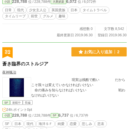
228,788
6,072
位 / 228,788件
位 / 6,072件
小説
大衆娯楽
日常
現代
少女主人公
英国貴族
日本
タイムトラベル
タイムリープ
前世
グルメ
趣味
感想数 0
文字数 8,542
最終更新日 2019.06.30
登録日 2019.06.30
32
お気に入り追加
2
蒼き臨界のストルジア
夜神颯冶
現実は残酷で酷い だから
こそ我々は変えていかなければいけない
命の痛みを知らなければいけない 戦わ
なければいけない
SF
連載中
長編
24h.ポイント
0pt
228,788
6,737
位 / 228,788件
位 / 6,737件
小説
SF
SF
日本
現代
海洋ＳＦ
純愛
恋愛
悲しみ
悲哀