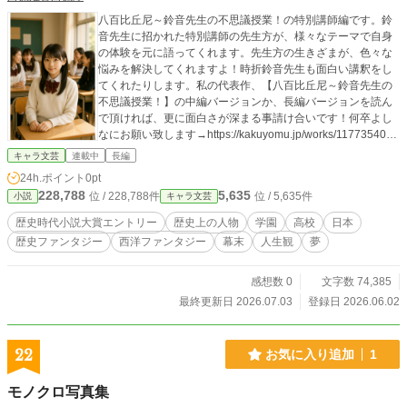
八百比丘尼～鈴音先生の不思議授業！の特別講師編です。鈴
音先生に招かれた特別講師の先生方が、様々なテーマで自身
の体験を元に語ってくれます。先生方の生きざまが、色々な
悩みを解決してくれますよ！時折鈴音先生も面白い講釈をし
てくれたりします。私の代表作、【八百比丘尼～鈴音先生の
不思議授業！】の中編バージョンか、長編バージョンを読ん
で頂ければ、更に面白さが深まる事請け合いです！何卒よし
なにお願い致します→https://kakuyomu.jp/works/1177354054
922399527
キャラ文芸
連載中
長編
24h.ポイント
0pt
228,788
5,635
位 / 228,788件
位 / 5,635件
小説
キャラ文芸
歴史時代小説大賞エントリー
歴史上の人物
学園
高校
日本
歴史ファンタジー
西洋ファンタジー
幕末
人生観
夢
感想数 0
文字数 74,385
最終更新日 2026.07.03
登録日 2026.06.02
22
お気に入り追加
1
モノクロ写真集