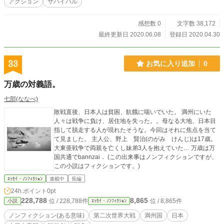
アクション
サバイバル
感想数 0
文字数 38,172
最終更新日 2020.06.08
登録日 2020.04.30
33
お気に入り追加
0
万歳の対義語。
七部(ななべ)
敗戦直後、日本人は貧困、飢餓に喘いでいた。 満州にいた
人々は戦争に負け、居住地を失った。。母なる大地、日本目
指して脱走する人が現れたそうな。今回はそれに焦点を当て
て見ました。 主人公、野上 賢治(のがみ けんじ)は17歳。
大東亜戦争で両親を亡くし妹弟3人を抱えていた… 万歳は万
国共通でbannzai． (この出来事はノンフィクションですが、
この小説はフィクションです。)
ｴｯｾｲ・ﾉﾝﾌｨｸｼｮﾝ
連載中
長編
24h.ポイント
0pt
228,788
8,865
位 / 228,788件
位 / 8,865件
小説
ｴｯｾｲ・ﾉﾝﾌｨｸｼｮﾝ
ノンフィクション(ある意味)
第二次世界大戦
満州国
日本