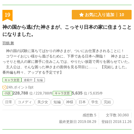
19
お気に入り追加
10
神の国から逃げた神さまが、こっそり日本の家に住まうこと
になりました。
羽鶴 舞
神の国の試験に落ちてばかりの神さまが、ついにお仕置きされることに！
コワーイおじい様から逃げるために、下界である日本へ降臨！ 神さまはこ
っそりと他人の家に勝手に住みこんでは、やりたい放題で周りを困らせていた。
主人公は、そんな困った神さまの面倒を見る羽目に……。 【完結しました。
番外編も時々、アップする予定です】
キャラ文芸
連載中
短編
24h.ポイント
0pt
228,788
5,635
位 / 228,788件
位 / 5,635件
小説
キャラ文芸
日常
コメディ
美少女
短編
神様
日本
学生
完結
感想数 5
文字数 30,060
最終更新日 2019.08.29
登録日 2018.11.26