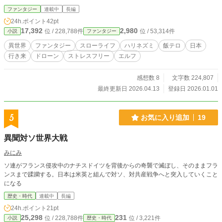
広がっており、心を奪われた。 そこで不思議なハリネズミや異世界の住人達と
ファンタジー
連載中
長編
出会い、こちらの世界のホームセンターやアウトドアショップで買い込んだ物を
24h.ポイント
42pt
持ち込み…… ※他投稿サイト様でも公開中です。
17,392
2,980
位 / 228,788件
位 / 53,314件
小説
ファンタジー
異世界
ファンタジー
スローライフ
ハリネズミ
飯テロ
日本
行き来
ドローン
ストレスフリー
エルフ
感想数 8
文字数 224,807
最終更新日 2026.04.13
登録日 2026.01.01
5
お気に入り追加
19
異聞対ソ世界大戦
みにみ
ソ連がフランス侵攻中のナチスドイツを背後からの奇襲で滅ぼし、そのままフラ
ンスまで蹂躪する。日本は米英と組んで対ソ、対共産戦争へと突入していくこと
になる
歴史・時代
連載中
長編
24h.ポイント
21pt
25,298
231
位 / 228,788件
位 / 3,221件
小説
歴史・時代