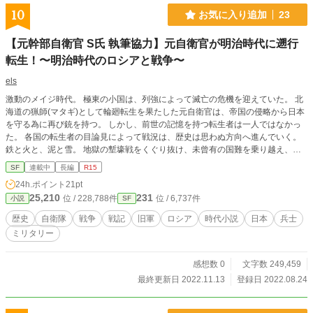
10
お気に入り追加
23
【元幹部自衛官 S氏 執筆協力】元自衛官が明治時代に遡行
転生！〜明治時代のロシアと戦争〜
els
激動のメイジ時代。 極東の小国は、列強によって滅亡の危機を迎えていた。 北
海道の猟師(マタギ)として輪廻転生を果たした元自衛官は、帝国の侵略から日本
を守る為に再び銃を持つ。 しかし、前世の記憶を持つ転生者は一人ではなかっ
た。 各国の転生者の目論見によって戦況は、歴史は思わぬ方向へ進んでいく。
鉄と火と、泥と雪。 地獄の塹壕戦をくぐり抜け、未曾有の国難を乗り越え、彼
は皇国の危機を救えるのか。 ※この物語はフィクションです。登場する人物、
SF
連載中
長編
R15
団体及び名称などは架空であり実在のものとは関係ありません。
24h.ポイント
21pt
25,210
231
位 / 228,788件
位 / 6,737件
小説
SF
歴史
自衛隊
戦争
戦記
旧軍
ロシア
時代小説
日本
兵士
ミリタリー
感想数 0
文字数 249,459
最終更新日 2022.11.13
登録日 2022.08.24