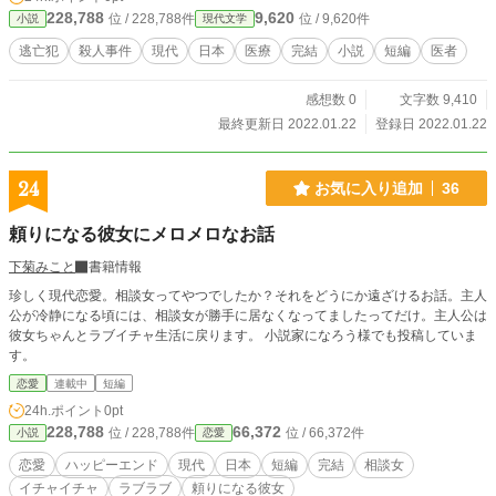
228,788
9,620
位 / 228,788件
位 / 9,620件
小説
現代文学
逃亡犯
殺人事件
現代
日本
医療
完結
小説
短編
医者
感想数 0
文字数 9,410
最終更新日 2022.01.22
登録日 2022.01.22
24
お気に入り追加
36
頼りになる彼女にメロメロなお話
下菊みこと
書籍情報
珍しく現代恋愛。相談女ってやつでしたか？それをどうにか遠ざけるお話。主人
公が冷静になる頃には、相談女が勝手に居なくなってましたってだけ。主人公は
彼女ちゃんとラブイチャ生活に戻ります。 小説家になろう様でも投稿していま
す。
恋愛
連載中
短編
24h.ポイント
0pt
228,788
66,372
位 / 228,788件
位 / 66,372件
小説
恋愛
恋愛
ハッピーエンド
現代
日本
短編
完結
相談女
イチャイチャ
ラブラブ
頼りになる彼女