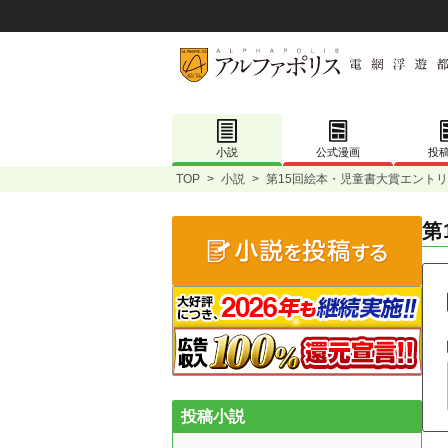
小説
公式漫画
投
TOP
>
小説
>
第15回絵本・児童書大賞エントリ
第
投稿小説