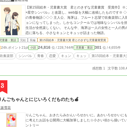
azecco
書籍情報
【第15回絵本・児童書大賞 君とのきずな児童書賞 受賞作】 ※こちらはweb版(改稿前)です※ ※書籍版は『初恋
×星空シンバル』と改題し、web版を大幅に改稿したものです※ ◇◇◇冴えない中学一年生の女の子の、部活×恋愛
の青春物語◇◇◇ 主人公、海茅は、フルート志望で吹奏楽部に入
ョンになってしまった。しかもコンクールでは地味なシンバルを担
生活が全然楽しくない。 そんな中、海茅は一人の女性と一人の男
恋に落ちる、小さなキュンとキュッが詰まった物語。
児童書・童話
完結
長編
第15回絵本・児童書大賞 君とのきずな児童書賞受賞
24,816
301
24h.ポイント
21pt
位 / 228,744件
位 / 4,655件
小説
児童書・童話
吹奏楽部
シンバル
青春
恋愛
キュン
キュッ
第15回絵本・児童書
感想数 1
文字数 108,
3
りんごちゃんとにじいろくだものたち🍎
立坂雪花
りんごちゃん、おきたらみかんいろせかいに。あかいろせかいにもどろうとおも
に考えたお話を公開用に大幅加筆しました☆小さい頃から描いていたりんごちゃん ✩.*˚第1
ントリー