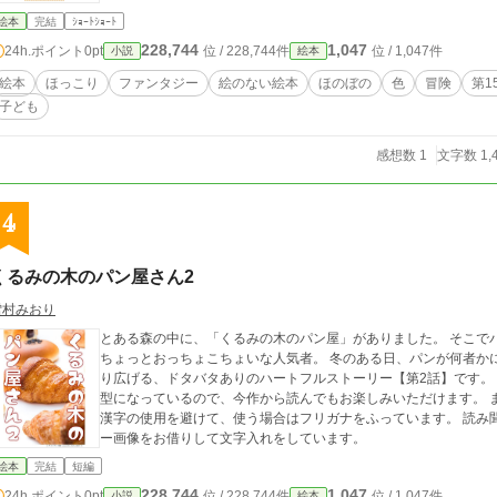
絵本
完結
ｼｮｰﾄｼｮｰﾄ
228,744
1,047
24h.ポイント
0pt
位 / 228,744件
位 / 1,047件
小説
絵本
絵本
ほっこり
ファンタジー
絵のない絵本
ほのぼの
色
冒険
第1
子ども
感想数 1
文字数 1,
4
くるみの木のパン屋さん2
雪村みおり
とある森の中に、「くるみの木のパン屋」がありました。 そこで
ちょっとおっちょこちょいな人気者。 冬のある日、パンが何者かに盗まれる事件が…
り広げる、ドタバタありのハートフルストーリー【第2話】です。 ―――――――― シリーズものですが一話完結
型になっているので、今作から読んでもお楽しみいただけます。 また、小さいお子様でも読めるように、なるべく
漢字の使用を避けて、使う場合はフリガナをふっています。 読み聞かせにもどうぞ。 ※
ー画像をお借りして文字入れをしています。
絵本
完結
短編
228,744
1,047
24h.ポイント
0pt
位 / 228,744件
位 / 1,047件
小説
絵本