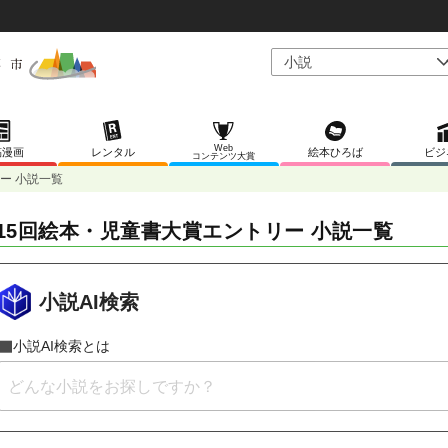
Web
稿漫画
レンタル
絵本ひろば
ビジ
コンテンツ大賞
ー 小説一覧
15回絵本・児童書大賞エントリー 小説一覧
小説AI検索
小説AI検索とは