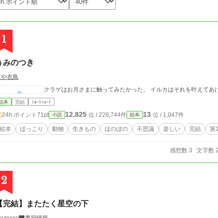
1
うみのつき
はや衣鳥
クラゲはお月さまに触ってみたかった。 イルカはそれを叶えてあ
絵本
完結
ｼｮｰﾄｼｮｰﾄ
12,825
13
24h.ポイント
71pt
位 / 228,744件
位 / 1,047件
小説
絵本
絵本
ほっこり
動物
生きもの
ほのぼの
不思議
楽しい
完結
第
感想数 3
文字数 2
2
【完結】またたく星空の下