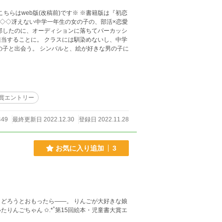
部したのに、オーディションに落ちてパーカッシ
当することに。 クラスには馴染めないし、中学
の子と出会う。 シンバルと、絵が好きな男の子に
大賞エントリー
449
最終更新日 2022.12.30
登録日 2022.11.28
お気に入り追加
3
ったら――。 りんごが大好きな娘
5回絵本・児童書大賞エ