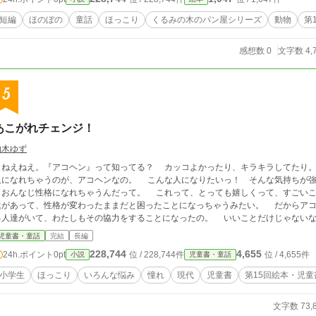
短編
ほのぼの
童話
ほっこり
くるみの木のパン屋シリーズ
動物
第
感想数 0
文字数 4,
5
あこがれチェンジ！
柚木ゆず
ねえ。『アコヘン』って知ってる？ カッコよかったり、キラキラしてたり。みんなにも、憧れの人っているよね？ そんな
人になれちゃうのが、アコヘンなの。 こんな人になりたいっ！ そんな気持ちが強
とおんなじ性格になれちゃうんだって。 これって、とっても嬉しくって、すごい
題があって、性格が変わったままだと困ったことになっちゃうみたい。 だからアコ
人達がいて、わたしもその協力をすることになったの。 いいことだけじゃないなら、とめないといけないもんね。 わたし、陽
上花美！ パートナーになった月下紅葉ちゃんと一緒に、がんばりますっ！
児童書・童話
完結
長編
228,744
4,655
24h.ポイント
0pt
位 / 228,744件
位 / 4,655件
小説
児童書・童話
小学生
ほっこり
いろんな悩み
憧れ
現代
児童書
第15回絵本・児
文字数 73,