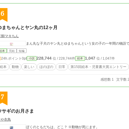
6
ゆまちゃんとヤン丸の12ヶ月
万揮/マキちん
まん丸な子犬のヤン丸とゆまちゃんという女の子の一年間の物語
絵本
完結
短編
228,744
1,047
24h.ポイント
0pt
位 / 228,744件
位 / 1,047件
小説
絵本
絵本
動物
楽しい
ほのぼの
日常
第15回絵本・児童書大賞エントリー
感想数 1
文字数 2
7
ウサギのお月さま
はや衣鳥
ぼくのともだちは、どこ？ ※動物が死にます。