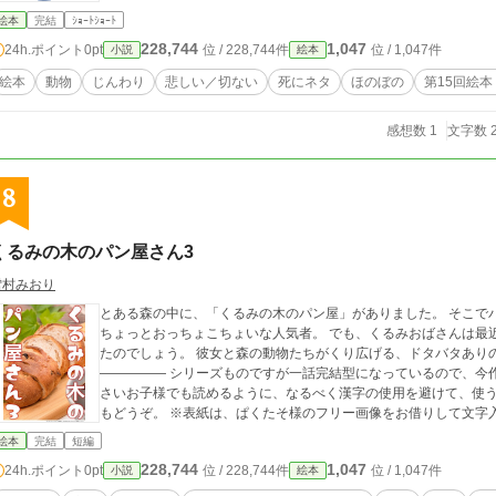
絵本
完結
ｼｮｰﾄｼｮｰﾄ
228,744
1,047
24h.ポイント
0pt
位 / 228,744件
位 / 1,047件
小説
絵本
絵本
動物
じんわり
悲しい／切ない
死にネタ
ほのぼの
第15回絵
感想数 1
文字数 2
8
くるみの木のパン屋さん3
雪村みおり
とある森の中に、「くるみの木のパン屋」がありました。 そこで
ちょっとおっちょこちょいな人気者。 でも、くるみおばさんは最
たのでしょう。 彼女と森の動物たちがくり広げる、ドタバタありのハートフルストーリー【第3話】です。 ―――
――――― シリーズものですが一話完結型になっているので、今作から読んでもお楽しみいただけます。 また、小
さいお子様でも読めるように、なるべく漢字の使用を避けて、使う
もどうぞ。 ※表紙は、ぱくたそ様のフリー画像をお借りして文
絵本
完結
短編
228,744
1,047
24h.ポイント
0pt
位 / 228,744件
位 / 1,047件
小説
絵本