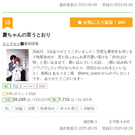
最終更新日 2023.06.08
登録日 2023.06.08
13
お気に入り追加
260
慶ちゃんの言うとおり
カミヤルイ
書籍情報
完結日、1位ありがとうございました✨ 完璧な優等生を演じる
ド執着攻めが、見た目ふわふわ系可愛い受けを「自分はひ
弱」と思い込ませて、囲い込んでいくお話。 （囲い込みBLで
ゾワゾワしたい方がおられたら…同志がおられるといいな
と） 表紙は あもうさこ様 @amo_usaco からのプレゼント
です。 ありがとうございます✨
BL
完結
ｼｮｰﾄｼｮｰﾄ
R18
24h.ポイント
14pt
30,185
7,710
位 / 228,637件
位 / 31,391件
小説
BL
BL
短編
溺愛
執着攻め
絆され受け
幼馴染
感想数 3
文字数 9,645
最終更新日 2025.06.29
登録日 2025.06.29