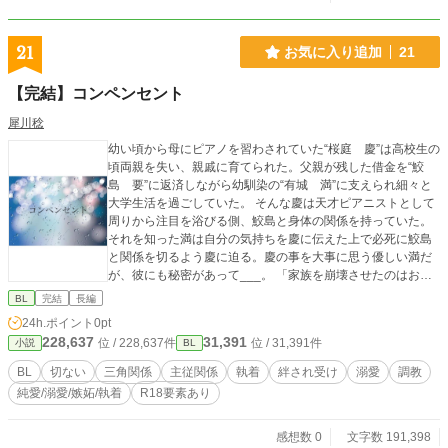
21
お気に入り追加
21
【完結】コンペンセント
犀川稔
幼い頃から母にピアノを習わされていた“桜庭 慶”は高校生の
頃両親を失い、親戚に育てられた。父親が残した借金を“鮫
島 要”に返済しながら幼馴染の“有城 満”に支えられ細々と
大学生活を過ごしていた。 そんな慶は天才ピアニストとして
周りから注目を浴びる側、鮫島と身体の関係を持っていた。
それを知った満は自分の気持ちを慶に伝えた上で必死に鮫島
と関係を切るよう慶に迫る。慶の事を大事に思う優しい満だ
が、彼にも秘密があって___。 「家族を崩壊させたのはお前
だ。」 その言葉に囚われ続け、希望と絶望の間で揺らぐ感情
BL
完結
長編
に徐々に心が壊れていく慶。 激しい三角関係の末、全てを知
24h.ポイント
0pt
った慶が最後に導かれる運命は...... -----------------------------------
228,637
31,391
位 / 228,637件
位 / 31,391件
小説
BL
---------------------------- 回によっては多く性的な描写が含まれる
時があります。その際はタイトル横に「R18含む」と記載致
BL
切ない
三角関係
主従関係
執着
絆され受け
溺愛
調教
します。予めご了承ください。
純愛/溺愛/嫉妬/執着
R18要素あり
感想数 0
文字数 191,398