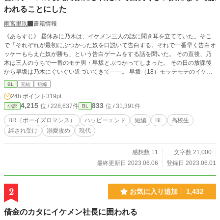
われることにした
雨宮里玖
書籍情報
《あらすじ》 昼休みに乃木は、イケメン三人の話に聞き耳を立てていた。そこ
で「それぞれが最初にぶつかった奴を口説いて告白する。それで一番早く告白オ
ッケーもらえた奴が勝ち」という告白ゲームをする話を聞いた。 その直後、乃
木は三人のうちで一番のモテ男・早坂とぶつかってしまった。 その日の放課後
から早坂は乃木にぐいぐい近づいてきて——。 早坂（18）モッテモテのイケメ
ン帰国子女。勉強運動なんでもできる。物静か。 乃木（18）普通の高校三年
BL
完結
短編
生。 波田野（17）早坂の友人。 蓑島（17）早坂の友人。 石井（18）乃木の友
24h.ポイント
319pt
人。
4,215
833
位 / 228,637件
位 / 31,391件
小説
BL
BR（ボーイズロマンス）
ハッピーエンド
短編
BL
高校生
絆され受け
溺愛攻め
現代
感想数 11
文字数 21,000
最終更新日 2023.06.06
登録日 2023.06.01
2
お気に入り追加
1,432
借金のカタにイケメン社長に囲われる