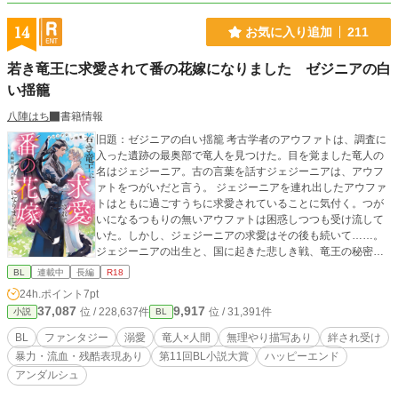
14
お気に入り追加
211
若き竜王に求愛されて番の花嫁になりました ゼジニアの白
い揺籠
八陣はち
書籍情報
旧題：ゼジニアの白い揺籠 考古学者のアウファトは、調査に
入った遺跡の最奥部で竜人を見つけた。目を覚ました竜人の
名はジェジーニア。古の言葉を話すジェジーニアは、アウフ
ァトをつがいだと言う。 ジェジーニアを連れ出したアウファ
トはともに過ごすうちに求愛されていることに気付く。つが
いになるつもりの無いアウファトは困惑しつつも受け流して
いた。しかし、ジェジーニアの求愛はその後も続いて……。
ジェジーニアの出生と、国に起きた悲しき戦、竜王の秘密。
愛を知らないアウファトは、ジェジーニアの求愛を受け止め
BL
連載中
長編
R18
られるのか？ 純粋無垢な訳あり竜人×絆され学者のファンタ
24h.ポイント
7pt
ジーBLです。 無理矢理描写が少しだけありますが、ハッピー
37,087
9,917
位 / 228,637件
位 / 31,391件
小説
BL
エンドです。 R-18およびそれに準ずる表現がある話には＊マ
ークがついています。 ⭐️第11回ＢＬ小説大賞にて奨励賞をい
BL
ファンタジー
溺愛
竜人×人間
無理やり描写あり
絆され受け
ただきました✨✨✨
暴力・流血・残酷表現あり
第11回BL小説大賞
ハッピーエンド
アンダルシュ