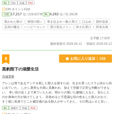
BL
完結
短編
R18
24h.ポイント
42pt
17,217
4,262
位 / 228,637件
位 / 31,391件
小説
BL
呪われた騎士
発情の呪い
巻き込まれ一般人受け
口止め
国外追放
忘却の魔法
ハッピーエンド
受け視点メイン
絆され受け
田舎出身
文字数 17,929
最終更新日 2026.04.12
登録日 2026.04.12
8
お気に入り追加
158
黒豹陛下の溺愛生活
月城雪華
アレンは母であるアンナを弑した獣人を探すため、生まれ育ったスラム街から街
に出ていた。 しかし唐突な大雨に見舞われ、加えて空腹で正常な判断ができな
い。 幸い街の近くまで来ていたため、明かりの着いた建物に入ると、安心した
のか身体の力が抜けてしまう。 目覚めると不思議な目の色をした獣人がおり、
すぐ後に長身でどこか威圧感のある獣人がやってきた。 その男はレオと言い、
初めて街に来たアレンに優しく接してくれる。 街での滞在が長くなってきた
BL
連載中
長編
R18
頃、突然「俺の伴侶になってくれ」と言われ── 優しく（？）兄貴肌の黒豹×幸