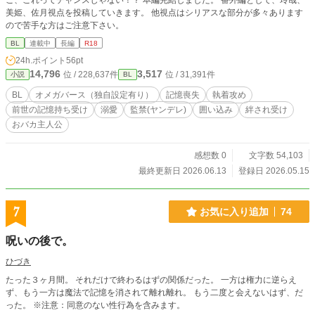
こ、これってチャンスじゃない！？ 本編完結しました。 番外編として、玲哉、
美姫、佐月視点を投稿していきます。 他視点はシリアスな部分が多々あります
ので苦手な方はご注意下さい。
BL
連載中
長編
R18
24h.ポイント
56pt
14,796
3,517
位 / 228,637件
位 / 31,391件
小説
BL
BL
オメガバース（独自設定有り）
記憶喪失
執着攻め
前世の記憶持ち受け
溺愛
監禁(ヤンデレ)
囲い込み
絆され受け
おバカ主人公
感想数 0
文字数 54,103
最終更新日 2026.06.13
登録日 2026.05.15
7
お気に入り追加
74
呪いの後で。
ひづき
たった３ヶ月間。 それだけで終わるはずの関係だった。 一方は権力に逆らえ
ず、もう一方は魔法で記憶を消されて離れ離れ。 もう二度と会えないはず、だ
った。 ※注意：同意のない性行為を含みます。