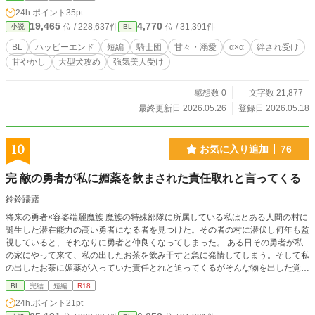
わかる」 触れられるたび、 甘やかされるたび、 どうしよう
24h.ポイント
35pt
もなく心まで乱されていく。 「や、……そんな顔で、見る
19,465
4,770
位 / 228,637件
位 / 31,391件
小説
BL
な……っ」 距離感バグ大型犬α × 絆され美人α 本編よりだい
ぶ軽め（当社比）の、 甘々いちゃいちゃレオナルド×コルト
BL
ハッピーエンド
短編
騎士団
甘々・溺愛
α×α
絆され受け
短編です。 ⸻ ※5/26完結しました！応援感謝です！ ※ア
甘やかし
大型犬攻め
強気美人受け
フターストーリーは別作品で公開中 ※生成AI表紙を使用して
います
感想数 0
文字数 21,877
最終更新日 2026.05.26
登録日 2026.05.18
10
お気に入り追加
76
完 敵の勇者が私に媚薬を飲まされた責任取れと言ってくる
鈴鈴躊躇
将来の勇者×容姿端麗魔族 魔族の特殊部隊に所属している私はとある人間の村に
誕生した潜在能力の高い勇者になる者を見つけた。その者の村に潜伏し何年も監
視していると、それなりに勇者と仲良くなってしまった。 ある日その勇者が私
の家にやって来て、私の出したお茶を飲み干すと急に発情してしまう。そして私
の出したお茶に媚薬が入っていた責任とれと迫ってくるがそんな物を出した覚え
はない。どうすればいい？誤字脱字報告有難う御座います。他サイトでも掲載し
BL
完結
短編
R18
てます。今回喘ぎ声メーカーを使用しました。R18の回には※がついています。
24h.ポイント
21pt