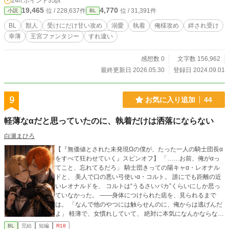
24h.ポイント
35pt
薄系オオカミが織り成す獣人BL、ここに開幕！
19,465
4,770
位 / 228,637件
位 / 31,391件
小説
BL
BL
獣人
受けにだけ甘い攻め
溺愛
執着
俺様攻め
絆され受け
幸薄
王宮ファンタジー
すれ違い
感想数 0
文字数 156,962
最終更新日 2026.05.30
登録日 2024.09.01
9
お気に入り追加
44
軽薄なαだと思っていたのに、執着だけは洒落にならない
白瀬まひろ
【『無価値とされた未発現Ωの僕が、たった一人の騎士団長α
をすべて狂わせていく』スピンオフ】 「……お前、俺がαっ
てこと、忘れてるだろ」 騎士団きっての陽キャα・レオナル
ドと、 美人で口の悪い弓使いα・コルト。 誰にでも距離の近
いレオナルドを、 コルトは“うるさいバカ”くらいにしか思っ
ていなかった。 ――身体につけられた痣を、見られるまで
は。 「なんで他のやつには触らせんのに、俺からは逃げんだ
よ」 軽薄で、女慣れしていて、 絶対に本気になんかならない
と思っていた男。 なのに。 「……本気で欲しいものくらい、
BL
完結
短編
R18