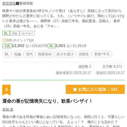
雨宮里玖
書籍情報
執着ヤバめの美形攻め×絆されノンケ受け 《あらすじ》 高校に入って初日から
桐野がやたらと蒼井に迫ってくる。うわ、こいつヤバい奴だ。関わってはいけな
いと蒼井は逃げる——。 桐野柊（17）高校三年生。風紀委員。芸能人。 蒼井
（15）高校一年生。あだ名『アオ』。
BL
完結
ｼｮｰﾄｼｮｰﾄ
24h.ポイント
71pt
12,952
3,001
位 / 228,637件
位 / 31,391件
小説
BL
BL
短編
現代
執着攻め
絆され受け
高校生
美形×平凡
感想数 2
文字数 9,371
最終更新日 2023.10.17
登録日 2023.10.17
6
お気に入り追加
151
運命の番が記憶喪失になり、歓喜バンザイ！
未知 道
運命の番である玲哉が事故にあい記憶喪失になった。病院に行くと、可愛らしい
Ωの佐月ちゃんといい感じになっている。 えぇっ！？ 俺のことも忘れた？