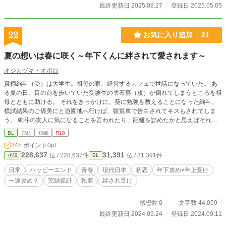
最終更新日 2025.08.27
登録日 2025.05.05
22
お気に入り追加
21
夏の想いは春に咲く～年下くんに絆されて愛されます～
オジカヅキ・オボロ
真柄絢斗（受）は大学生。祖母の家、経営するカフェで世話になっていた。 あ
る夏の日、目の前を歩いていた受験生の雫石葵（攻）が倒れてしまうところを祖
母とともに助ける。 それをきっかけに、葵に勉強を教えることになった絢斗。
模試結果のご褒美にと遊園地へ行けば、観覧車で告白されてキスもされてしま
う。 絢斗の友人に気になることを言われたり、距離を詰めたかと思えばそれ以
上は押してこない葵に悩まされる。 改めた告白の返事は、本命校の合否判定が
BL
完結
短編
R18
出てからと先延ばしにするが……？！ 年下攻め、年上受け 攻めフェラありま
24h.ポイント
0pt
す 受けの体が美しくて手でも口でも味わいたいそうなので 完結してる話を少
228,637
31,391
位 / 228,637件
位 / 31,391件
小説
BL
しずつアップしていきます。たぶん30回もいかないくらいで終わります。
日常
ハッピーエンド
青春
現代日本
初恋
年下攻め×年上受け
一途攻め？
完結保証
執着
絆され受け
感想数 0
文字数 44,059
最終更新日 2024.09.24
登録日 2024.09.11