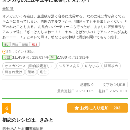
オメガなのにムキムキに成長したんだが？
未知 道
オメガという存在は、庇護欲が湧く容姿に成長する。 なのに俺は背が高くてム
キムキに育ってしまい、周囲のアルファから『間違っても手を出したくない』と
言われたこともある。 お見合いパーティーにも行ったが、あまりに容姿重視な
アルファ達に「ざっけんじゃねー！！ ヤルことばかりのくそアルファ共がぁあ
あーーー！！」とキレて帰り、幼なじみの和紗に愚痴を聞いてもらう始末。 発
情期が近いからと、帰りに寄った病院で判明した事実に、衝撃と怒りが込み上げ
BL
完結
短編
R18
て――。 ※攻めがけっこうなクズです。でも本人はそれに気が付いていない
24h.ポイント
85pt
し、むしろ正当なことだと思っています。 同意なく薬を服用させる描写があり
11,496
2,589
位 / 228,637件
位 / 31,391件
小説
BL
ますので、不快になる方はブラウザバックをお願いします。
オメガバース（独自設定有り）
シリアスあり
幼なじみ
腹黒攻め
絆され受け
策略
逃亡
感想数 0
文字数 14,619
最終更新日 2025.01.05
登録日 2025.01.01
4
お気に入り追加
203
初恋のレシピは、きみと
餡玉(あんたま)
書籍情報