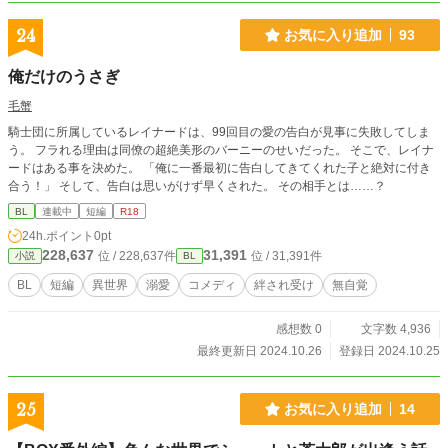
24
お気に入り追加
93
俺だけのうさぎ
毛蟹
騎士団に所属しているレイナードは、99回目の愛の告白が見事に失敗してしま
う。 フラれる理由は同僚の超絶美形のバーニーのせいだった。 そこで、レイナ
ードはある事を決めた。 「俺に一番最初に告白してきてくれた子と絶対に付き
合う！」 そして、告白は思いがけず早くされた。 その相手とは……？
BL
連載中
短編
R18
24h.ポイント
0pt
228,637
31,391
位 / 228,637件
位 / 31,391件
小説
BL
BL
短編
異世界
溺愛
コメディ
絆され受け
無自覚
感想数 0
文字数 4,936
最終更新日 2024.10.26
登録日 2024.10.25
25
お気に入り追加
14