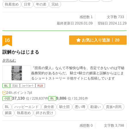
・本編100話 家族編30話+おまけ2話 ・Side Story 10話 ・本
執着攻め
日常
年の差
完結
編を別人物の視点で描いた[TACIT] ・家族編とリンクしている
港町での青年の成長物語(NL)[DUST] 各50話 [BOX]=家族愛中
心 日常系シリアスコメディ [TACIT]=社会問題中心 ハードボイ
感想数 1
文字数 733
ルド [DUST]=青年の葛藤と成長 ヒューマンドラマ ＊＊＊注意
最終更新日 2026.01.09
登録日 2024.11.29
＊＊＊ 以下の要素が含まれます。 ・残酷/差別/虐待/トラウマ
・濃厚な性描写(タイトルに※R18記載あり) ・発達特性/社会
問題 (不当な拘束/移民問題/強制捜査) ・暴力/流血/殺人 ・犯罪/
16
お気に入り追加
20
冤罪 含まれない要素 ・モブレ ・♡喘ぎ ・不同意な性行為 ※
以上の行為は推奨されるべきではありません。物語の進行上
誤解からはじまる
必要なものとして扱っています。 ご了承いただける方のみ、
本文へお進みください。 ＊＊＊ ◆シリーズ ●オリジナルB
夕月ねむ
OX (R18G) ∟本編 全100話 ▶︎ここです。 ●オリジナル
『団長の愛人』なんて不愉快な噂を、否定できないのは守秘
BOX (R15) ∟家族編 全30話 ∟Side Story 全10話
義務契約があるからだ。 騎士×騎士の媚薬と誤解からはじま
●番外編(セルフパロ) ∟短編[幼なじみ／音楽家／異種族
るショートストーリー ※他サイトにも投稿しています
／他] ∟同級生BOX 全8話 ∟もしものBOX 不定期更
新 ∟現代日本BOX 不定期更新 ∟初期構想BOX 全33
BL
完結
ｼｮｰﾄｼｮｰﾄ
R18
話 ∟"その先"編 不定期更新 ●DUST [クレイグについ
24h.ポイント
7pt
て] 全50話 ∟スピンオフです。※NL ∟オリジナル
37,130
9,886
位 / 228,637件
位 / 31,391件
小説
BL
家族編とリンク ●TACIT [オーサー&リディア編] 全50話
∟2026年1月1日より投稿開始。 ∟スピンオフです。恋
BL
ハッピーエンド
身分差
騎士団
悪い噂
勘違い
貴族×庶民
愛要素ナシ。 ∟オリジナル 本編とリンク
媚薬
執着攻め
絆され受け
感想数 0
文字数 3,798