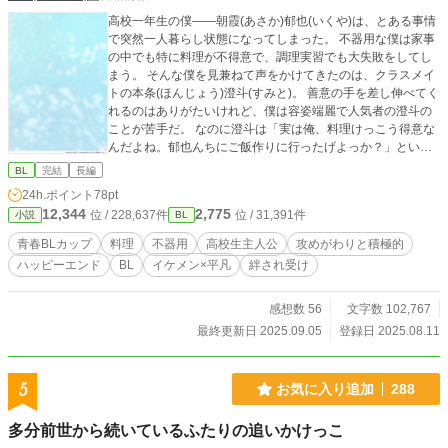
高校一年生の僕——朝霞(あさか)郁也(いくや)は、とある事情
で突然一人暮らし状態になってしまった。 不器用な僕は家事
の中でも特に料理が不得意で、調理実習でも大失敗をしてし
まう。 そんな僕を見兼ねて声をかけてきたのは、クラスメイ
トの本条(ほんじょう)澄斗(すみと)。 善意の手を差し伸べてく
れるのはありがたいけれど、僕は容姿端麗で人気者の澄斗の
ことが苦手だ。 なのに澄斗は「実は俺、料理けっこう得意な
んだよね。郁也んちにご飯作りに行ったげよっか？」といっ
て、僕の家までやってきた。 澄斗の料理の腕前を見た僕は、
BL
完結
長編
思わず「料理を教えて欲しい」と頼んでしまう。 断られるか
24h.ポイント
78pt
と思いきや澄斗はあっさり快諾し、僕らの距離はにわかに近
12,344
2,775
位 / 228,637件
位 / 31,391件
小説
BL
づくが——……！？ ◇青春BLカップ参加作品です。初めて全
年齢作品を書いてみました。 応援していただけるとすごく
青春BLカップ​
料理
不器用
高校生主人公
攻めがわりと積極的
嬉しいです。よろしくお願いします！ ◇表紙はかんたん表紙
ハッピーエンド
BL
イケメン×平凡
絆され受け
メーカーさんから画像をいただいております。 ◇全年齢「杏
たま」名義で、カクヨムさんに転載しております。
感想数 56
文字数 102,767
最終更新日 2025.09.05
登録日 2025.08.11
5
お気に入り追加
288
多分前世から続いているふたりの追いかけっこ