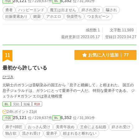
25,121
6,352
位 / 228,637件
位 / 31,391件
小説
BL
勇者
ハッピーエンド
魔王は出ません
絆され受け
騙され
妊娠要素あり
媚薬
アホエロ
快楽堕ち
つま先ピーン
感想数 1
文字数 11,989
最終更新日 2023.05.17
登録日 2023.04.27
11
お気に入り追加
77
最初から許している
ひづき
元騎士のガランは昔馴染みの国王から「息子と婚姻して」と頼まれた。 国王の
息子ジェラルドは、ガランにとって愛弟子の一人だ。 特別な愛弟子である。 ジ
ェラルド✕ガラン エロは添え物程度
BL
完結
短編
R18
24h.ポイント
21pt
25,121
6,352
位 / 228,637件
位 / 31,391件
小説
BL
弟子×師匠
おっさん受け
美青年攻め
王命による結婚
絆され受け
独占欲
流され受け
愛弟子
頼まれると断れない