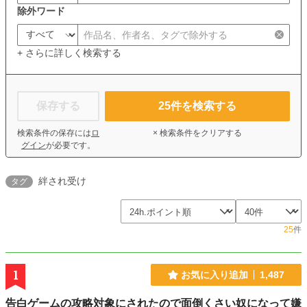
除外ワード
+ さらに詳しく検索する
保存する
25
件を検索する
検索条件の保存には
ロ
× 検索条件をクリアする
グイン
が必要です。
絆され受け
タグ
25
件
1
お気に入り追加
1,487
告白ゲームの攻略対象にされたので面倒くさい奴になって嫌