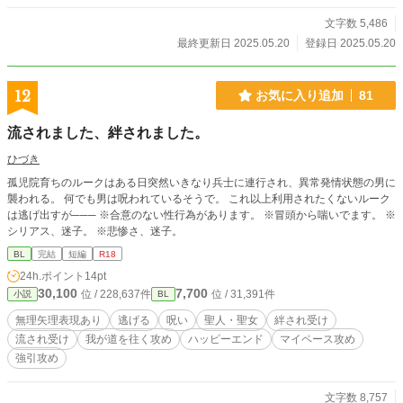
文字数 5,486
最終更新日 2025.05.20
登録日 2025.05.20
12
お気に入り追加
81
流されました、絆されました。
ひづき
孤児院育ちのルークはある日突然いきなり兵士に連行され、異常発情状態の男に
襲われる。 何でも男は呪われているそうで。 これ以上利用されたくないルーク
は逃げ出すが─── ※合意のない性行為があります。 ※冒頭から喘いでます。 ※
シリアス、迷子。 ※悲惨さ、迷子。
BL
完結
短編
R18
24h.ポイント
14pt
30,100
7,700
位 / 228,637件
位 / 31,391件
小説
BL
無理矢理表現あり
逃げる
呪い
聖人・聖女
絆され受け
流され受け
我が道を往く攻め
ハッピーエンド
マイペース攻め
強引攻め
文字数 8,757