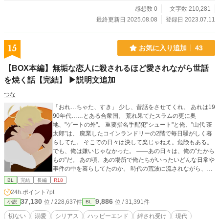
感想数 0
文字数 210,281
最終更新日 2025.08.08
登録日 2023.07.11
15
お気に入り追加
43
【BOX本編】無垢な恋人に殺されるほど愛されながら世話
を焼く話【完結】 ▶︎説明文追加
つな
「おれ…ちゃた、すき」 少し、昔話をさせてくれ。 あれは19
90年代……とある合衆国。 荒れ果てたスラムの更に奥
地、"ゲートの外"。 重要指名手配犯"シュート"と俺、"山代 茶
太郎"は、 廃業したコインランドリーの2階で毎日騒がしく暮
らしてた。 そこでの日々は決して楽じゃねえ。危険もある。
でも、俺は嫌いじゃなかった。 ――あの日々は、俺の"たから
もの"だ。 あの頃、あの場所で俺たちがいったいどんな日常や
事件の中を暮らしてたのか。 時代の荒波に流されながら、そ
れでも愛と共に生きた記憶の全てを、ここに残す。 Chataro
BL
完結
長編
R18
L KANOA ＊＊＊ ※関連の高い過去エピソードを都度挟み、
24h.ポイント
7pt
未来の伏線を事前に並べているため、時系列が非常に前後し
37,130
9,886
位 / 228,637件
位 / 31,391件
小説
BL
ます。物語の開始時点は1993年、二人の出会いは1990年で
す。 ※漢字/カタカナ/字下げ 表記揺れの改稿中です。 [BOX]
切ない
溺愛
シリアス
ハッピーエンド
絆され受け
現代