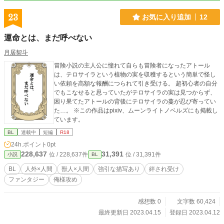
23
お気に入り追加
12
運命とは、まだ呼べない
月居契斗
冒険小説の主人公に憧れて自らも冒険者になったアトール
は、テロサイラという植物の実を収穫するという簡単で怪し
い依頼を高額な報酬につられて引き受ける。 超初心者の自分
でもこなせると思っていたがテロサイラの実は見つからず、
困り果てたアトールの背後にテロサイラの蔓が忍び寄ってい
た…。 ※この作品はpixiv、ムーンライトノベルズにも掲載し
ています。
BL
連載中
短編
R18
24h.ポイント
0pt
228,637
31,391
位 / 228,637件
位 / 31,391件
小説
BL
BL
人外×人間
獣人×人間
強引な描写あり
絆され受け
ファンタジー
俺様攻め
感想数 0
文字数 60,424
最終更新日 2023.04.15
登録日 2023.04.12