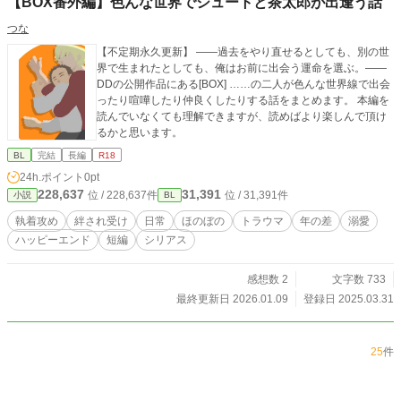
【BOX番外編】色んな世界でシュートと茶太郎が出逢う話
つな
【不定期永久更新】 ――過去をやり直せるとしても、別の世
界で生まれたとしても、俺はお前に出会う運命を選ぶ。――
DDの公開作品にある[BOX] ……の二人が色んな世界線で出会
ったり喧嘩したり仲良くしたりする話をまとめます。 本編を
読んでいなくても理解できますが、読めばより楽しんで頂け
るかと思います。
BL
完結
長編
R18
24h.ポイント
0pt
228,637
31,391
位 / 228,637件
位 / 31,391件
小説
BL
執着攻め
絆され受け
日常
ほのぼの
トラウマ
年の差
溺愛
ハッピーエンド
短編
シリアス
感想数 2
文字数 733
最終更新日 2026.01.09
登録日 2025.03.31
25
件