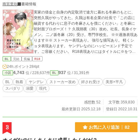
雨宮里玖
書籍情報
実家の借金と自身の内定取消で途方に暮れる冬麻のもとに、
突然久我がやってきた。久我は有名企業の社長で「この店に
融資する代わりに息子の冬麻さんを僕にください」と冬麻に
初対面プロポーズ！？ 久我朔夜（30）攻め。社長。長身イケ
メン。 二ノ坂冬麻（20）受け。専門学校生。 ※※過激表現あ
ります※※ ストーカー表現あり。 強引な描写あり。 軽くシ
ョタ表現あります。 ヤンデレなのにハッピーエンド予定で
す。ご容赦ください。 R18表現ありにはタイトルに※をつけ
ます。 表紙絵は、絵師のおか様twitter @erknmkmtrに描いて
BL
完結
長編
R18
いただきました。ありがとうございます！
24h.ポイント
284pt
4,743
937
位 / 228,637件
位 / 31,391件
小説
BL
BL
執着
ヤンデレ
ストーカー攻め
絆され受け
美形×平凡
スパダリ
溺愛
現代
感想数 52
文字数 359,830
最終更新日 2025.12.18
登録日 2022.10.31
3
お気に入り追加
82