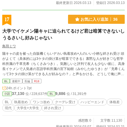
最終更新日 2026.03.13
登録日 2026.03.13
17
お気に入り追加
36
大学でイケメン陽キャに迫られてるけど君は暗算できないし
うるさいし好みじゃない
鳥羽ミワ
陽キャの皮を被った自販機くらいデカい執着攻め×人のいい小柄な絆され受け 頭
がよくて（具体的には3ケタの掛け算が暗算でできる）寡黙な人が好き♡な哲学
科所属の千草充希（ちくさみつき）。気難しいと評判で友人も少ない彼に、高身
長イケメンで人気者の言語学科所属の宮下祐樹（みやしたゆうき）が「充希くん
って3ケタの掛け算ができる人が好みなの？」と声をかける。 どうして俺に声を
かけるんだ？箸が転ぶのを見ていたほうが面白いと思うよ。だけどグイグイアプ
BL
連載中
長編
R18
ローチしてくる彼にだんだん絆されて……？ 理屈っぽい受けと理屈っぽい攻め
24h.ポイント
7pt
の3ミリくらいピントのズレた大学生日常ラブコメ。執着攻めもあるよ！ ※R-1
37,130
9,886
位 / 228,637件
位 / 31,391件
小説
BL
8は予定です。 ※カクヨム、小説家になろうにも同じ話を投稿しています 2024/
2/22追記：タグを見直しました。また、題名をマイナーチェンジしました（旧
BL
執着攻め
ワンコ攻め
クーデレ受け
ハッピーエンド
体格差
題：大学で自販機男に迫られてるけどお前は暗算できないしうるさいし好みじゃ
現代
大学生×大学生
絆され受け
ない）
感想数 0
文字数 11,130
最終更新日 2024.03.07
登録日 2024.02.21