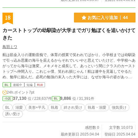
18
お気に入り追加
44
カーストトップの幼馴染が大学までガリ勉ぼくを追いかけて
きた
鳥羽ミワ
航は筋金入りの運動音痴で、体育の授業で笑われてばかり。小学校までは幼馴染
で引っ込み思案の海斗を庇えるからそれでいいやと思えていたけど、中学校へあ
がってから海斗は激変。メキメキと成長して、あっという間にクラスのカースト
トップへ仲間入り。これじゃ僕、笑われ損じゃん！航は連中を見返してやるた
め、勉学に励んだ。必死の勉強の末入った大学には、なぜか海斗の姿があっ
て……！？ ずっと航が好きだったと求愛する海斗に絆されて、お付き合いをは
BL
連載中
短編
R18
じめる航。だけどいつまでたっても手を出されなくて、やきもきしてしまう。そ
24h.ポイント
7pt
して付き合って一年になろうかというとき、航はとうとう海斗を押し倒す――。
37,130
9,886
位 / 228,637件
位 / 31,391件
小説
BL
航は幼馴染の溺愛で幸せになってWIN、海斗は大好きな幼馴染に求められてWI
N。WIN-WINないちゃらぶ初夜の火蓋が今、切って落とされる――！ ※ムーン
BL
溺愛
美形×平凡
執着
絆され受け
執着・溺愛
強気受け
ライトノベルズ、アルファポリス、pixivへ掲載しています
誘い受け
感想数 0
文字数 10,073
最終更新日 2025.04.04
登録日 2025.04.04