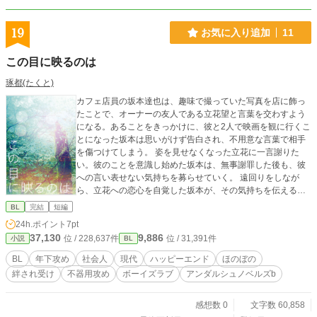
19
お気に入り追加
11
この目に映るのは
琢都(たくと)
カフェ店員の坂本達也は、趣味で撮っていた写真を店に飾っ
たことで、オーナーの友人である立花望と言葉を交わすよう
になる。あることをきっかけに、彼と2人で映画を観に行くこ
とになった坂本は思いがけず告白され、不用意な言葉で相手
を傷つけてしまう。 姿を見せなくなった立花に一言謝りた
い。彼のことを意識し始めた坂本は、無事謝罪した後も、彼
への言い表せない気持ちを募らせていく。 遠回りをしなが
ら、立花への恋心を自覚した坂本が、その気持ちを伝えるま
での話。 ※「小説家になろう」、「fujossy」、「Nolaノベ
BL
完結
短編
ル」、「エブリスタ」にも掲載しております。
24h.ポイント
7pt
37,130
9,886
位 / 228,637件
位 / 31,391件
小説
BL
BL
年下攻め
社会人
現代
ハッピーエンド
ほのぼの
絆され受け
不器用攻め
ボーイズラブ
アンダルシュノベルズb
感想数 0
文字数 60,858