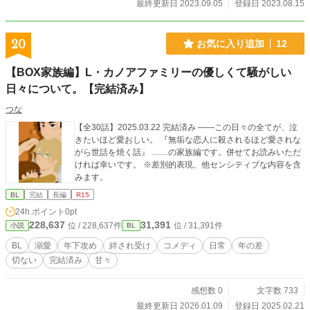
最終更新日 2023.09.05
登録日 2023.08.15
20
お気に入り追加
12
【BOX家族編】L・カノアファミリーの優しくて騒がしい
日々について。【完結済み】
つな
【全30話】2025.03.22 完結済み ――この日々の全てが、泣
きたいほど愛おしい。 『無垢な恋人に殺されるほど愛されな
がら世話を焼く話』 ……の家族編です。併せてお読みいただ
ければ幸いです。 ※差別的表現、他センシティブな内容を含
みます。
BL
完結
長編
R15
24h.ポイント
0pt
228,637
31,391
位 / 228,637件
位 / 31,391件
小説
BL
BL
溺愛
年下攻め
絆され受け
コメディ
日常
年の差
切ない
完結済み
甘々
感想数 0
文字数 733
最終更新日 2026.01.09
登録日 2025.02.21