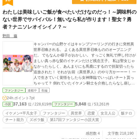
わたしは美味しいご飯が食べたいだけなのだっ！～調味料の
ない世界でサバイバル！無いなら私が作ります！聖女？勇
者？ナニソレオイシイノ？～
野田 藤
キャンパーの山野ケイはキャンプツーリングの行きに突然異
世界召喚される。 よくある異世界召喚もののオープニング
だ。 でもなんか様子がおかしい。 すっごく無礼で押し付けが
ましい真っ赤な髪のイケメンだけど残念王子。 私は聖女じゃ
なかったらしく、あんまりにも馬鹿にするので担架切ったら
追放された！ それがお前（異世界人）のやり方かーーー！ 一
人で生きていく覚悟をしたら女神降臨でいっぱいチート貰っ
ちゃって？ 倒れていたイケメン騎士を介抱したらなし崩しに
宿舎に住むことになっちゃって？ 楽しみにしていた異世界の
ファンタジー
連載中
長編
食事は……素材は美味しいのに、この世界には塩味しかなか
24h.ポイント
7pt
った。 調味料ってなんですか？の世界なら、私が作ろう、調
37,163
5,848
位 / 228,619件
位 / 53,261件
小説
ファンタジー
味料！ ないなら自給自足で頑張ります！ お料理聖女様って呼
ばないで！ 私はいつか、ここを出て旅をしたいんじゃーー！
イケメン×平凡女子
ファンタジー
異世界
恋愛
女主人公
飯テロ
（と言ってなかなか出られないやつ） 恋はそこそこ、腹が減
チート能力
ズボラ飯
第17回ファンタジー小説大賞
っては戦はできぬ！ チート道具は宝の持ち腐れ！ ズボラ料
理は大得意！ 合言葉はおっけーびーぐる！ 女子ソロキャン
パーのまったりのんびり異世界調味料開拓物語。 ※小説家に
感想数 4
文字数 218,190