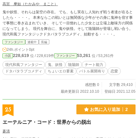
高宮 摩如（たかみや まこと）
鬼や妖怪、それらは架空の存在。 でも、もし実在し人知れず戦う者達が在ると
したら・・・・。 本来ならこの戦いとは無関係な少年がその身に鬼神を宿す事
で事態に巻き込まれていき、 そして一目惚れした少女とは立場上敵味方の関係
になってしまう。 現代を舞台に、鬼や妖怪。そして陰陽師が登場し戦い合う。
現代和風ファンタジックドタバタラブコメディ、始動する・・・・。
ファンタジー
連載中
長編
24h.ポイント
0pt
228,619
53,261
位 / 228,619件
位 / 53,261件
小説
ファンタジー
現代和風ファンタジー
鬼、妖怪
陰陽師
チート能力
ドタバタラブコメディ
ちょいエロ要素
バトル展開有り
恋愛
感想数 0
文字数 29,410
最終更新日 2022.10.10
登録日 2021.12.05
25
お気に入り追加
2
エーテルニア・コード：世界からの脱出
蒼清