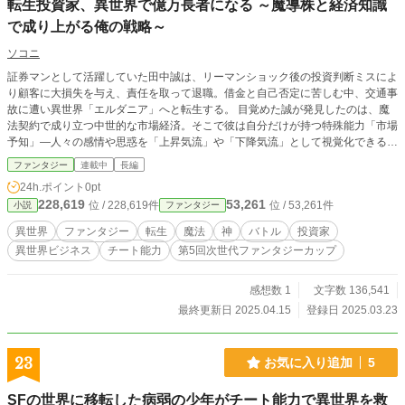
転生投資家、異世界で億万長者になる ～魔導株と経済知識
で成り上がる俺の戦略～
ソコニ
証券マンとして活躍していた田中誠は、リーマンショック後の投資判断ミスによ
り顧客に大損失を与え、責任を取って退職。借金と自己否定に苦しむ中、交通事
故に遭い異世界「エルダニア」へと転生する。 目覚めた誠が発見したのは、魔
法契約で成り立つ中世的な市場経済。そこで彼は自分だけが持つ特殊能力「市場
予知」—人々の感情や思惑を「上昇気流」や「下降気流」として視覚化できる力
—に気づく。 市場で窃盗の濡れ衣を着せられていた数字の天才・半獣人の少女
ファンタジー
連載中
長編
ミラを救い出した誠は、彼女と共に投資事務所「フェニックス・インベストメン
24h.ポイント
0pt
ト」を設立。前世の金融知識と市場予知能力を武器に、王国防衛用の魔法障壁を
228,619
53,261
位 / 228,619件
位 / 53,261件
小説
ファンタジー
研究する少年エリオットの「魔導株」に投資する。 しかし、王国随一の財力を
誇る大貴族ヴァンダーウッド家は、市場での新参者を快く思わない。彼らの妨害
異世界
ファンタジー
転生
魔法
神
バトル
投資家
工作を乗り越え、誠は「魔法産業革命」「経済危機の予測と回避」「三国経済同
異世界ビジネス
チート能力
第5回次世代ファンタジーカップ
盟の構築」など、次々と大きな経済変革を成し遂げていく。
感想数 1
文字数 136,541
最終更新日 2025.04.15
登録日 2025.03.23
23
お気に入り追加
5
SFの世界に移転した病弱の少年がチート能力で異世界を救