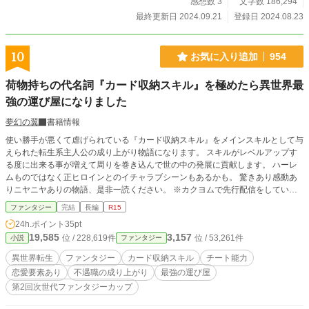
感想数 3
文字数 186,294
最終更新日 2024.09.21
登録日 2024.08.23
10
お気に入り追加
954
荷物持ちの代名詞『カード収納スキル』を極めたら異世界最
強の運び屋になりました
夢幻の翼
書籍情報
使い勝手が悪くて虐げられている『カード収納スキル』をメインスキルとして与
えられた転生系主人公の成り上がり物語になります。 スキルがレベルアップす
る度に出来る事が増えて周りを巻き込んで世の中の発展に貢献します。 ハーレ
ムものではなく正ヒロインとのイチャラブシーンもあるかも。 驚きあり感動あ
りニヤニヤありの物語、是非一読ください。 ※カクヨムで先行配信をしていま
す。
ファンタジー
完結
長編
R15
24h.ポイント
35pt
19,585
3,157
位 / 228,619件
位 / 53,261件
小説
ファンタジー
異世界転生
ファンタジー
カード収納スキル
チート能力
恋愛要素あり
不遇職の成り上がり
最強の運び屋
第2回次世代ファンタジーカップ