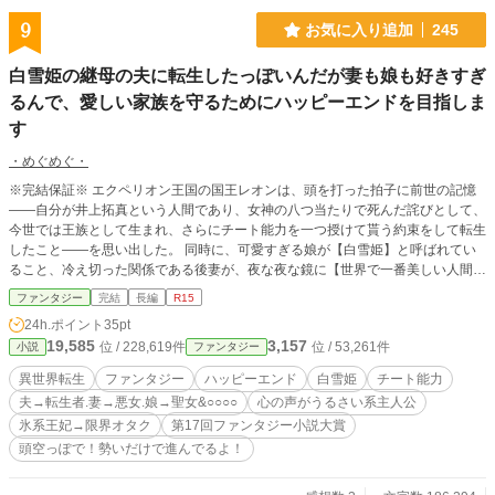
9
お気に入り追加
245
白雪姫の継母の夫に転生したっぽいんだが妻も娘も好きすぎ
るんで、愛しい家族を守るためにハッピーエンドを目指しま
す
・めぐめぐ・
※完結保証※ エクペリオン王国の国王レオンは、頭を打った拍子に前世の記憶
――自分が井上拓真という人間であり、女神の八つ当たりで死んだ詫びとして、
今世では王族として生まれ、さらにチート能力を一つ授けて貰う約束をして転生
したこと――を思い出した。 同時に、可愛すぎる娘が【白雪姫】と呼ばれてい
ること、冷え切った関係である後妻が、夜な夜な鏡に【世界で一番美しい人間】
を問うている噂があることから、この世界が白雪姫の世界ではないかと気付いた
ファンタジー
完結
長編
R15
レオンは、愛する家族を守るために、破滅に突き進む妻を救うため、まずは元凶
24h.ポイント
35pt
である魔法の鏡をぶっ壊すことを決意する。 しかし元凶である鏡から、レオン
19,585
3,157
位 / 228,619件
位 / 53,261件
小説
ファンタジー
自身が魔法の鏡に成りすまし、妻が破滅しないように助言すればいいのでは？
と提案され、鏡越しに対峙した妻は、 「あぁ……陛下……今日も素敵過ぎま
異世界転生
ファンタジー
ハッピーエンド
白雪姫
チート能力
す……」 彼の知る姿とはかけ離れていた―― 妻は何故破滅を目指すのか。 その
夫→転生者.妻→悪女.娘→聖女&○○○○
心の声がうるさい系主人公
謎を解き明かし、愛する家族とのハッピーエンドと、ラブラブな夫婦関係を目指
氷系王妃→限界オタク
第17回ファンタジー小説大賞
す夫のお話。 何か色々と設定を入れまくった、混ぜるな危険恋愛ファンタジー
※勢いだけで進んでます！ 頭からっぽでお楽しみください。 ※あくまで白雪
頭空っぽで！勢いだけで進んでるよ！
姫っぽい世界観ですので、「本来の白雪姫は～」というツッコミは心の中で。