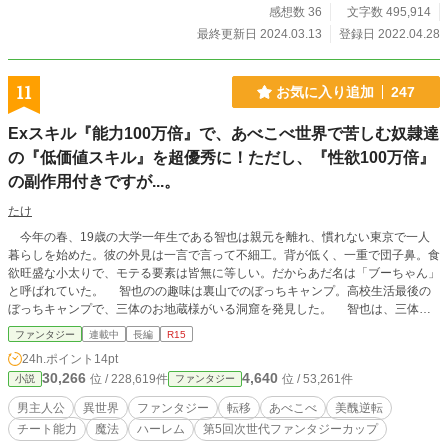
感想数 36
文字数 495,914
最終更新日 2024.03.13
登録日 2022.04.28
11
お気に入り追加
247
Exスキル『能力100万倍』で、あべこべ世界で苦しむ奴隷達
の『低価値スキル』を超優秀に！ただし、『性欲100万倍』
の副作用付きですが...。
たけ
今年の春、19歳の大学一年生である智也は親元を離れ、慣れない東京で一人
暮らしを始めた。彼の外見は一言で言って不細工。背が低く、一重で団子鼻。食
欲旺盛な小太りで、モテる要素は皆無に等しい。だからあだ名は「ブーちゃん」
と呼ばれていた。 智也のの趣味は裏山でのぼっちキャンプ。高校生活最後の
ぼっちキャンプで、三体のお地蔵様がいる洞窟を発見した。 智也は、三体の
お地蔵様から「不遇な扱いを受けて苦しんでいる者達を救って欲しい」という願
ファンタジー
連載中
長編
R15
いと共に、「言語能力」「鑑定」そして「能力100万倍」という驚異的なExスキ
24h.ポイント
14pt
ルを授かった。 お地蔵様の助言に従い異世界へと旅立った智也は、そこで異
30,266
4,640
位 / 228,619件
位 / 53,261件
小説
ファンタジー
様な環境を目の当たりにする。この世界は地球とはあべこべであった。美意識は
地球とは正反対。しかも男性は女性よりも背が低く、痩せて弱々しかった。更に
男主人公
異世界
ファンタジー
転移
あべこべ
美醜逆転
性に対しても消極的。それに比べ女性は勇ましく、体格も男性よりも大きく性欲
チート能力
魔法
ハーレム
第5回次世代ファンタジーカップ
も旺盛であった。 地球では不細工でモテなかった智也は、異世界では超絶美