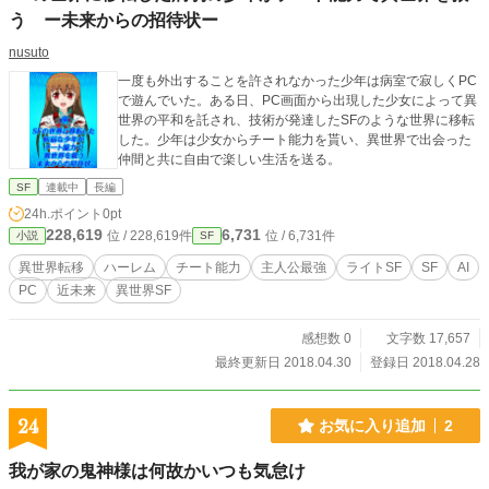
う ー未来からの招待状ー
nusuto
一度も外出することを許されなかった少年は病室で寂しくPC
で遊んでいた。ある日、PC画面から出現した少女によって異
世界の平和を託され、技術が発達したSFのような世界に移転
した。少年は少女からチート能力を貰い、異世界で出会った
仲間と共に自由で楽しい生活を送る。
SF
連載中
長編
24h.ポイント
0pt
228,619
6,731
位 / 228,619件
位 / 6,731件
小説
SF
異世界転移
ハーレム
チート能力
主人公最強
ライトSF
SF
AI
PC
近未来
異世界SF
感想数 0
文字数 17,657
最終更新日 2018.04.30
登録日 2018.04.28
24
お気に入り追加
2
我が家の鬼神様は何故かいつも気怠け