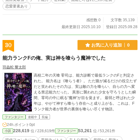
恋愛要素あり
感想数 0
文字数 35,139
最終更新日 2025.10.10
登録日 2025.09.28
30
お気に入り追加
0
能力ランクFの俺、実は神を喰らう魔神でした
羽蟲蛇 響太郎
高校二年の天喰 零司は、能力診断で最低ランクのFと判定さ
れた。 能力名は《喰らう者》。 ただ腹が減るだけの役立たず
だと笑われたその力は、実は敵の力を喰らい、自らの力へ変
える禁忌能力だった。 異形に襲われた少女を守ろうとした瞬
間、零司の中に眠る“魔神”が目を覚ます。 最弱と呼ばれた少
年は、やがて神すら喰らう存在へと成り上がる。 これは、F
ランク能力者が世界の裏側を喰らい尽くす物語。
ファンタジー
連載中
長編
24h.ポイント
0pt
228,619
53,261
位 / 228,619件
位 / 53,261件
小説
ファンタジー