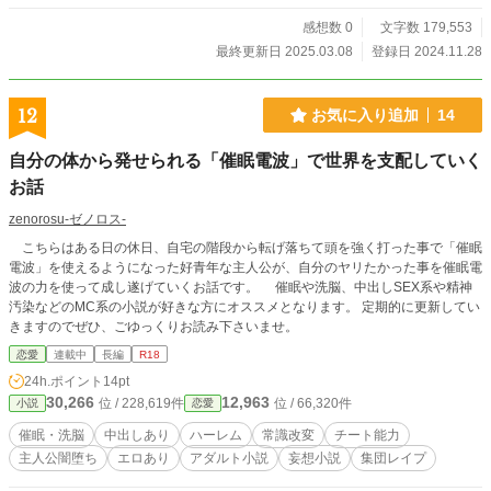
男子として扱われた。そしてその異世界で地球では絶世の美女である彼女たちが
迫害を受け、劣悪な環境下で奴隷として働かされている光景を目の当たりにす
感想数 0
文字数 179,553
る。 彼女達を救うため、智也はお地蔵様から授かった固有スキル「能力100万
最終更新日 2025.03.08
登録日 2024.11.28
倍」を駆使して、多くの奴隷達を救い出し、奴隷達が安全に住める地を築いてい
く。 しかしこのスキルには「性欲が100万倍」に上がってしまうという副作用
も隠されていた。 この物語は、お地蔵様から授かった能力を駆使し、あべこ
12
お気に入り追加
14
べな世界で妨げられている者達を救いだし、様々な奴隷と愛を育みながら、巨大
奴隷国家を築く壮大な物語である。 この物語はフィクションであり、実在の
自分の体から発せられる「催眠電波」で世界を支配していく
人物、団体、企業、地名などとは一切関係ありません。また、物語の中で描かれ
る行為や状況は、著者の想像によるもので、実際の法律、倫理、社会常識とは異
お話
なる場合があります。読者の皆様には、これらをご理解の上、物語としてお楽し
zenorosu-ゼノロス-
みいただけますと幸いです。
こちらはある日の休日、自宅の階段から転げ落ちて頭を強く打った事で「催眠
電波」を使えるようになった好青年な主人公が、自分のヤリたかった事を催眠電
波の力を使って成し遂げていくお話です。 催眠や洗脳、中出しSEX系や精神
汚染などのMC系の小説が好きな方にオススメとなります。 定期的に更新してい
きますのでぜひ、ごゆっくりお読み下さいませ。
恋愛
連載中
長編
R18
24h.ポイント
14pt
30,266
12,963
位 / 228,619件
位 / 66,320件
小説
恋愛
催眠・洗脳
中出しあり
ハーレム
常識改変
チート能力
主人公闇堕ち
エロあり
アダルト小説
妄想小説
集団レイプ