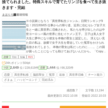
捨てられました。特殊スキルで育てたリンゴを食べて生き抜
きます・完結
まほりろ
書籍情報
※小説家になろう「異世界転生ジャンル」日間ランキング9
位！2022/09/05 仕事からの帰り道、近所に住むセレブ女子大
生と一緒に異世界に召喚された。 私たちを呼び出したのは中
世ヨーロッパ風の世界に住むイケメン王子。 王子は美人女子
大生に夢中になり彼女を本物の聖女と認定した。 冴えない見
た目の私は、故郷で女子大生を脅迫していた冤罪をかけられ
追放されてしまう。 本物の聖女は私だったのに……。この国
が困ったことになっても助けてあげないんだから。 「Copyri
ght（C）2022-九頭竜坂まほろん」 ※無断転載を禁止しま
恋愛
完結
短編
R15
す。 ※朗読動画の無断配信も禁止します。 ※小説家になろう
24h.ポイント
504pt
先行投稿。カクヨム、エブリスタにも投稿予定。 ※表紙素材
2,649
1,444
位 / 228,619件
位 / 66,320件
小説
恋愛
はあぐりりんこ様よりお借りしております。
恋愛
異世界転移
脳筋聖女
冤罪
追放
異世界召喚
チート能力
ざまぁ
ハッピーエンド
完結済み
感想数 7
文字数 13,194
最終更新日 2022.10.06
登録日 2022.10.03