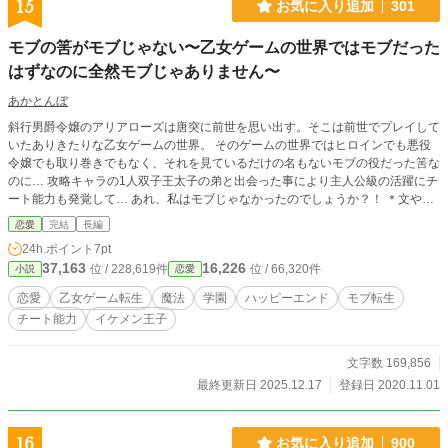
15
お気に入り追加
301
モブの筈がモブじゃない〜乙女ゲームの世界ではモブだった
はずなのに全然モブじゃありません〜
あかとんぼ
斜行男爵令嬢のアリアローズは唐突に前世を思い出す。そこは前世でプレイして
いたありきたりな乙女ゲームの世界。 そのゲームの世界ではヒロインでも悪役
令嬢でも取り巻きでもなく、それを見ているだけの名もないモブの役だった筈な
のに… 攻略キャラの1人双子王太子の弟と出会った事により主人公級の活躍にチ
ート能力も発覚して… あれ、私はモブじゃなかったのでしょうか？！ ＊文や言
い回しなど初めから読み直し変更したりしております。読みにくい箇所やキャラ
恋愛
完結
長編
が通ってない所もあるかと思いますが温かい目で見守りくださると幸いです。
24h.ポイント
7pt
37,163
16,226
位 / 228,619件
位 / 66,320件
小説
恋愛
恋愛
乙女ゲーム転生
魔法
学園
ハッピーエンド
モブ転生
チート能力
イケメン王子
文字数 169,856
最終更新日 2025.12.17
登録日 2020.11.01
16
お気に入り追加
900