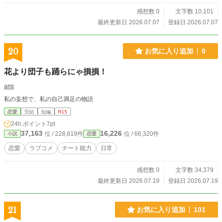
感想数 0
文字数 10,101
最終更新日 2026.07.07
登録日 2026.07.07
20
お気に入り追加
0
花より団子も踊らにゃ損損！
ami
私の妄想で、私の自己満足の物語
恋愛
完結
短編
R15
24h.ポイント
7pt
37,163
16,226
位 / 228,619件
位 / 66,320件
小説
恋愛
恋愛
ラブコメ
チート能力
日常
感想数 0
文字数 34,379
最終更新日 2026.07.19
登録日 2026.07.19
21
お気に入り追加
101