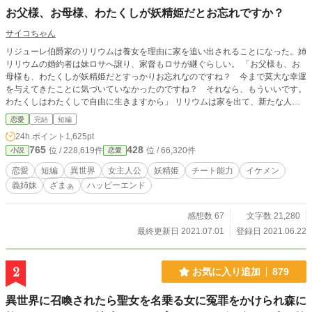
お父様、お母様、わたくしが妖精姫だとお忘れですか？
サイコちゃん
リジューレ伯爵家のリリウムは養女を理由に家を追い出されることになった。姉
リリウムの婚約者は妹ロサへ譲り、家督もロサが継ぐらしい。 「お父様も、お
母様も、わたくしが妖精姫だとすっかりお忘れなのですね？ 今まで莫大な幸運
を与えてきたことに気づいていなかったのですね？ それなら、もういいです。
わたくしはわたくしで自由に生きますから」 リリウムは家を出て、新たな人生
を歩む。一方、リジューレ伯爵家は幸運を失い、急速に傾いていった。
恋愛
完結
短編
24h.ポイント
1,625pt
765
428
位 / 228,619件
位 / 66,320件
小説
恋愛
恋愛
短編
異世界
女主人公
妖精姫
チート能力
イケメン
義姉妹
ざまぁ
ハッピーエンド
感想数 67
文字数 21,280
最終更新日 2021.07.01
登録日 2021.06.22
2
お気に入り追加
879
異世界に召喚されたら聖女を名乗る女に冤罪をかけられ森に