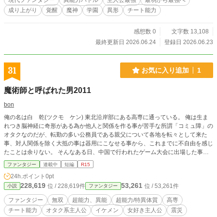
現代ファンタジー
異能力バトル
主人公最強
最弱から最強へ
成り上がり
覚醒
魔神
学園
異形
チート能力
感想数 0
文字数 13,108
最終更新日 2026.06.24
登録日 2026.06.23
31
お気に入り追加
1
魔術師と呼ばれた男2011
bon
俺の名は白 乾(ツクモ ケン) 東北沿岸部にある高専に通っている。 俺は生ま
れつき脳神経に奇形がある為か他人と関係を作る事が苦手な所謂「コミュ障」の
オタクなのだが、転勤の多い公務員である親父について各地を転々として来た
事、対人関係を除く大抵の事は器用にこなせる事から、これまでに不自由を感じ
たことは余りない。 そんなある日、中国で行われたゲーム大会に出場した事を
境に俺は何か別の何者かになっていた。
ファンタジー
連載中
短編
R15
24h.ポイント
0pt
228,619
53,261
位 / 228,619件
位 / 53,261件
小説
ファンタジー
ファンタジー
無双
超能力、異能
超能力/特異体質
高専
チート能力
オタク系主人公
イケメン
女好き主人公
震災