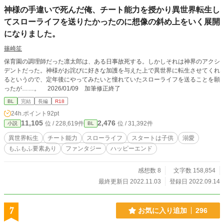
神様の手違いで死んだ俺、チート能力を授かり異世界転生し
てスローライフを送りたかったのに想像の斜め上をいく展開
になりました。
篠崎笙
保育園の調理師だった凛太郎は、ある日事故死する。しかしそれは神界のアクシ
デントだった。神様がお詫びに好きな加護を与えた上で異世界に転生させてくれ
るというので、定年後にやってみたいと憧れていたスローライフを送ることを願
ったが……。 2026/01/09 加筆修正終了
BL
完結
長編
R18
24h.ポイント
92pt
11,105
2,476
位 / 228,619件
位 / 31,392件
小説
BL
異世界転生
チート能力
スローライフ
スタートは子供
溺愛
もふもふ要素あり
ファンタジー
ハッピーエンド
感想数 8
文字数 158,854
最終更新日 2022.11.03
登録日 2022.09.14
7
お気に入り追加
296