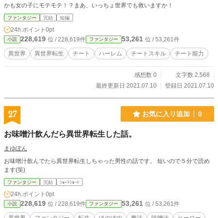
かも女の子にモテモテ！？まあ、いっちょ世界でも救いますか！
ファンタジー
完結
短編
24h.ポイント
0pt
228,619
53,261
位 / 228,619件
位 / 53,261件
小説
ファンタジー
異世界
異世界転生
チート
ハーレム
チートスキル
チート能力
感想数 0
文字数 2,568
最終更新日 2021.07.10
登録日 2021.07.10
27
お気に入り追加
0
お味噌汁飲んだら異世界転生した話。
まゆぽん
お味噌汁飲んでたら異世界転生しちゃった男性の話です。 短いので５分で読め
ます(笑)
ファンタジー
完結
ｼｮｰﾄｼｮｰﾄ
24h.ポイント
0pt
228,619
53,261
位 / 228,619件
位 / 53,261件
小説
ファンタジー