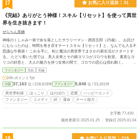
17
お気に入り追加
31
《完結》ありがとう神様！スキル【リセット】を使って異世
界を生き抜きます！
ぜらちん黒糖
神様のくしゃみ一発で命を落としたサラリーマン・西田五郎（25歳）。 お詫び
にもらったのは、時間を巻き戻すチートスキル【リセット】と、なんでも入る不
思議な巾着袋！ これを手に、剣と魔法の異世界でまさかの新生活がスタートす
る。 たどり着いた宿では、美人女将とその娘ヨリコがゴロウを歓迎。 素直なヨ
リコの好意と、大人の魅力を持つ女将の間で、ゴロウの恋心は揺れ動く。
そんな五郎を中心に、センフーとカオリン、強面純情の弓使いバコ、孤独なオネ
ファンタジー
完結
長編
エ拳闘士キュウといった、一癖も二癖もある仲間たちが集い、いつしか「新・蒼
24h.ポイント
7pt
き光」を結成することに。 オーガ、吸血鬼、エルフ族とダークエルフ族の戦
37,163
5,848
位 / 228,619件
位 / 53,261件
小説
ファンタジー
い、さらには裏社会の反社組織まで……。 異世界で次々と巻き起こるトラブル
や危険に、ゴロウはスキル【リセット】を駆使して立ち向かっていく！ 仲間と
異世界転移
ほっこり
ほのぼの
恋愛
ハッピーエンド
の絆を深め、時には命の危機を乗り越え、それぞれの幸せを掴み取ってい
ファンタジー
コメディ
絆
運命
チート能力
く……。
文字数 77,430
最終更新日 2025.01.25
登録日 2025.01.04
18
お気に入り追加
219