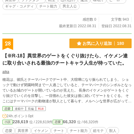
異世界
ファンタジー
転生
ほのぼの
魔法
味噌汁
ヒーロー
ギャグ・コメディ
チート能力
男主人公
感想数 0
文字数 943
最終更新日 2022.08.31
登録日 2022.08.31
28
お気に入り追加
180
【※R-18】異世界のゲートをくぐり抜けたら、イケメン達
に取り合いされる最強のチートキャラ人生が待っていた。
aika
穂花は、彼氏とテーマパークでデート中、大喧嘩になり振られてしまう。 ショ
ックで動けず閉園時間まで一人過ごしていると、テーマパークのシンボルとなっ
ているお城のゲートが開いているのが見えた。 長身のイケメンがゲートをくぐ
り抜けていくのを目撃し、一目惚れした彼女は後に続いてゲートをくぐる。 そ
こにはテーマパークの動物達が獣人として暮らす、メルヘンな世界が広がってい
た。 穂花は異世界に来てしまったことに気付く。そこは獣人と人間が共存する
恋愛
連載中
長編
R18
世界。 平和そのものに見える彼らの世界では、謎の熱病が流行り、「世界の終
24h.ポイント
0pt
わり」が始まっていた。 熱病に罹ったものは、人格を失い、自らの能力が暴走
228,619
66,320
位 / 228,619件
位 / 66,320件
小説
恋愛
してしまうらしい。 穂花は、彼らと交わることによって「暴走した力を無力化
できる」というチート能力を持っていて・・・・ 男だらけの異世界で、イケメ
恋愛
異世界
イケメン
チート
チート能力
総モテ
獣人
ン達から求められまくるオイシイ物語が、穂花を待っていた。 （※R-18描写あ