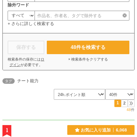
除外ワード
+ さらに詳しく検索する
保存する
48
件を検索する
検索条件の保存には
ロ
× 検索条件をクリアする
グイン
が必要です。
チート能力
タグ
1
2
48
件
1
お気に入り追加
6,068