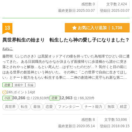
感想数 0
文字数 2,424
最終更新日 2025.03.07
登録日 2025.03.07
13
お気に入り追加
1,738
異世界転生の始まり 転生したら神の愛し子になりました？
ねねこ
藤野咲《ふじのさき》は黒髪オッドアイの瞳を持っていた為地球でひどい目に遭
ってきた。 ある日就職先がなかなか決まらず面接帰りに歩道橋から誰かに突き
落とされやっと解放…もとい死んだ…はずだったのだが…？ 気付くと目の前に
はある世界の創造神という神がいた。 その神に「この世界で自由に生きてほし
い」とチート能力をもらい転生する事に… 二伸の創造神に見守られ新な第二の
人生を楽しんでいく咲(サキ)… 創造神達の目的と咲の存在とは？ 1つの世界の歯
恋愛
連載中
長編
車が再び動き始める チート能力、精霊、魔法、無双、恋愛、運命、 異世界転生
24h.ポイント
14pt
と召喚の生まれた理由 等山盛りのお話しです 気楽に読んでもらえたら嬉しいで
30,266
12,963
位 / 228,619件
位 / 66,320件
小説
恋愛
す。 意見感想お待ちしております。 月1、2度程度の更新になる可能性もありま
すがよろしくお願いします🙇
異世界
転生
最強
恋愛
ファンタジー
チート能力
無双
精霊
感想数 8
文字数 53,696
最終更新日 2020.05.14
登録日 2018.09.15