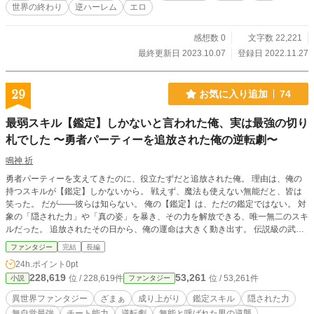
世界の終わり
逆ハーレム
エロ
り）
感想数 0
文字数 22,221
最終更新日 2023.10.07
登録日 2022.11.27
29
お気に入り追加
74
最弱スキル【鑑定】しかないと言われた俺、実は最強の切り
札でした 〜勇者パーティーを追放された俺の逆転劇〜
鳴神 祈
勇者パーティーを支えてきたのに、役立たずだと追放された俺。 理由は、俺の
持つスキルが【鑑定】しかないから。 戦えず、魔法も使えない無能だと、皆は
笑った。 だが――彼らは知らない。 俺の【鑑定】は、ただの鑑定ではない。 対
象の「隠された力」や「真の姿」を暴き、その力を解放できる、唯一無二のスキ
ルだった。 追放されたその日から、俺の運命は大きく動き出す。 伝説級の武
具、世界を揺るがす秘宝、そして――誰も知らなかった真実。 すべてを見抜く
ファンタジー
完結
長編
力で、俺は最強へと駆け上がる！ これは、見下され追放された男が、世界を覆
24h.ポイント
0pt
す逆転劇を描く物語。
228,619
53,261
位 / 228,619件
位 / 53,261件
小説
ファンタジー
異世界ファンタジー
ざまぁ
成り上がり
鑑定スキル
隠された力
無自覚最強
チート能力
逆転劇
無能と呼ばれた男の逆襲