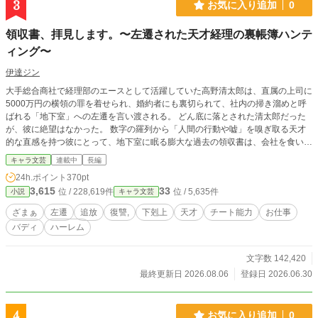
3
お気に入り追加
0
領収書、拝見します。〜左遷された天才経理の裏帳簿ハンテ
ィング〜
伊達ジン
大手総合商社で経理部のエースとして活躍していた高野清太郎は、直属の上司に
5000万円の横領の罪を着せられ、婚約者にも裏切られて、社内の掃き溜めと呼
ばれる「地下室」への左遷を言い渡される。 どん底に落とされた清太郎だった
が、彼に絶望はなかった。 数字の羅列から「人間の行動や嘘」を嗅ぎ取る天才
的な直感を持つ彼にとって、地下室に眠る膨大な過去の領収書は、会社を食い物
にしている腐敗した役員たちの「不正の証拠」の宝庫だったのだ。 イギリスか
キャラ文芸
連載中
長編
ら左遷されてきた凄腕ハッカーの金髪美女クロエをはじめ、社内政治のプロ、国
24h.ポイント
370pt
際金融の専門家、敏腕弁護士、神業の運び屋など、各分野のスペシャリストであ
3,615
33
位 / 228,619件
位 / 5,635件
小説
キャラ文芸
る美女たちを次々と味方につけた清太郎は、静かに牙を研ぐ。 たった1円のズレ
から、対象の社会的地位も財産もすべて奪い去り、息の根を完全に止める。 天
ざまぁ
左遷
追放
復讐,
下剋上
天才
チート能力
お仕事
才経理マンによる、決して感情的にならない「合法的な完全復讐劇」が今、幕を
バディ
ハーレム
開ける！
文字数 142,420
最終更新日 2026.08.06
登録日 2026.06.30
4
お気に入り追加
0