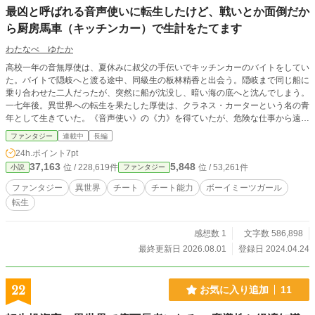
最凶と呼ばれる音声使いに転生したけど、戦いとか面倒だか
ら厨房馬車（キッチンカー）で生計をたてます
わたなべ ゆたか
高校一年の音無厚使は、夏休みに叔父の手伝いでキッチンカーのバイトをしてい
た。バイトで隠岐へと渡る途中、同級生の板林精香と出会う。隠岐まで同じ船に
乗り合わせた二人だったが、突然に船が沈没し、暗い海の底へと沈んでしまう。
一七年後。異世界への転生を果たした厚使は、クラネス・カーターという名の青
年として生きていた。《音声使い》の《力》を得ていたが、危険な仕事から遠ざ
かるように、ラオンという国で隊商を率いていた。自身も厨房馬車（キッチンカ
ファンタジー
連載中
長編
ー）で屋台染みた商売をしていたが、とある村でアリオナという少女と出会う。
24h.ポイント
7pt
クラネスは家族から蔑まれていたアリオナが、妙に気になってしまい――。異世
37,163
5,848
位 / 228,619件
位 / 53,261件
小説
ファンタジー
界転生チート物、ボーイミーツガール風味でお届けします。よろしくお願い致し
ます！ 大賞が終わるまでは、後書きなしでアップします。
ファンタジー
異世界
チート
チート能力
ボーイミーツガール
転生
感想数 1
文字数 586,898
最終更新日 2026.08.01
登録日 2024.04.24
22
お気に入り追加
11