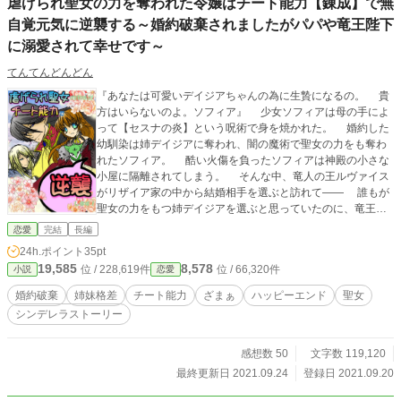
虐げられ聖女の力を奪われた令嬢はチート能力【錬成】で無
自覚元気に逆襲する～婚約破棄されましたがパパや竜王陛下
に溺愛されて幸せです～
てんてんどんどん
『あなたは可愛いデイジアちゃんの為に生贄になるの。 貴
方はいらないのよ。ソフィア』 少女ソフィアは母の手によ
って【セスナの炎】という呪術で身を焼かれた。 婚約した
幼馴染は姉デイジアに奪われ、闇の魔術で聖女の力をも奪わ
れたソフィア。 酷い火傷を負ったソフィアは神殿の小さな
小屋に隔離されてしまう。 そんな中、竜人の王ルヴァイス
がリザイア家の中から結婚相手を選ぶと訪れて―― 誰もが
聖女の力をもつ姉デイジアを選ぶと思っていたのに、竜王陛
下に選ばれたのは 全身火傷のひどい跡があり、喋れること
恋愛
完結
長編
も出来ないソフィアだった。 竜王陛下に「愛してるよソフ
24h.ポイント
35pt
ィア」と溺愛されて！？ これは聖女の力を奪われた少女の
19,585
8,578
位 / 228,619件
位 / 66,320件
小説
恋愛
シンデレラストーリー 聖女の力を奪われても元気いっぱい
世界のために頑張る少女と、その頑張りのせいで、存在意義
婚約破棄
姉妹格差
チート能力
ざまぁ
ハッピーエンド
聖女
をなくしどん底に落とされ無自覚に逆襲される姉と母の物語
シンデレラストーリー
※よくある姉妹格差逆転もの ※虐げられてからのみんなに溺
愛されて聖女より強い力を手に入れて私tueeeのよくあるテン
プレ ※超ご都合主義深く考えたらきっと負け ※全部で１１万
感想数 50
文字数 119,120
文字 完結まで書けています
最終更新日 2021.09.24
登録日 2021.09.20