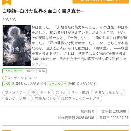
白物語─白けた世界を面白く書き直せ─
どらどら
神は言った。 「人類百名に能力を与える」 その直後、神は姿
を消した。 能力者だけが覚えている、消えた十年間。 だが、
その記憶は誰一人として一致しない。 「俺の世界には夜が無
かった」 「私の世界では海が赤かった」 一体、どちらが本当
なのか。 主人公が与えられた能力は、《白物語》。 ――物語
を書き換える能力。 これは、世界ではなく"物語"を書き換え
る能力者たちが、失われた十年間の真実へ辿り着く現代ファ
ンタジー。
ファンタジー
連載中
長編
24h.ポイント
249pt
5,343
940
位 / 228,619件
位 / 53,261件
小説
ファンタジー
ファンタジー
神
チート
スキル
チート能力
勇者なし魔王なし
ダンジョン無し
異能力バトル
現代ファンタジーもどき
感想数 0
文字数 133,688
最終更新日 2026.08.06
登録日 2026.07.31