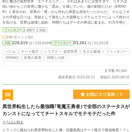
剣と魔法の仮想世界「エーテルニア」。 それはあまりに完璧すぎて、リオスは
幼い頃からこの世界に微かな「歪み」を感じていた。彼の剣術だけが《ERRO
R》と表示され、世界の「理」から外れた異質な存在だったからだ。 そんなリオ
スの平穏な日々は、突如として発生した大規模なシステムエラーによって終わり
を告げる。世界は崩壊し始め、仲間たちはデータの奔流に飲まれ、行方不明とな
る。一人だけ生き残ったリオスの前に現れたのは、世界の「観測者」を名乗る謎
ファンタジー
連載中
長編
の少女だった。 この世界は、システムの崩壊によって現実との境界が曖昧にな
24h.ポイント
0pt
り、もはや誰もログアウトできない「閉じ込められた世界」と化していたのだ。
228,619
53,261
位 / 228,619件
位 / 53,261件
小説
ファンタジー
絶望の淵に突き落とされたリオスは、仲間たちとの再会を胸に、世界の歪みを正
し、閉ざされた仮想世界からの脱出を目指す。 これは、世界の終焉と真実に立
バトル
チート能力
シリアス
仮想世界
主人公最強
ファンタジー
ち向かう、孤独な英雄の物語。彼が目指す希望の光の先に待ち受けるのは、仲間
VRMMO
世界の真実
仲間との絆
との「絆」か、それとも世界の終わりか──。
文字数 85,940
最終更新日 2025.09.23
登録日 2025.08.02
26
お気に入り追加
3
異世界転生したら最強職｢竜魔王勇者｣で全部のステータスが
カンストになっててチートスキルでモテモテだった件
そろばん戦士
トラックに跳ねられ異世界転生した俺、佐藤悠真はチート能力で最強無双！？し