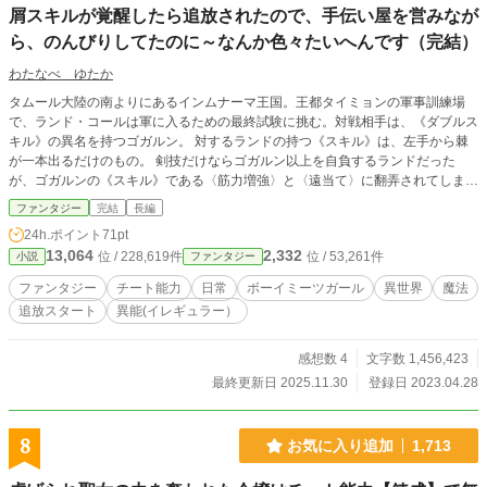
屑スキルが覚醒したら追放されたので、手伝い屋を営みなが
ら、のんびりしてたのに～なんか色々たいへんです（完結）
わたなべ ゆたか
タムール大陸の南よりにあるインムナーマ王国。王都タイミョンの軍事訓練場
で、ランド・コールは軍に入るための最終試験に挑む。対戦相手は、《ダブルス
キル》の異名を持つゴガルン。 対するランドの持つ《スキル》は、左手から棘
が一本出るだけのもの。 剣技だけならゴガルン以上を自負するランドだった
が、ゴガルンの《スキル》である〈筋力増強〉と〈遠当て〉に翻弄されてしま
う。敗北する寸前にランドの《スキル》が真の力を発揮し、ゴガルンに勝つこと
ファンタジー
完結
長編
ができた。だが、それが原因で、ランドは王都を追い出されてしまった。移住し
24h.ポイント
71pt
た村で、〝手伝い屋〟として、のんびりとした生活を送っていた。だが、村に来
13,064
2,332
位 / 228,619件
位 / 53,261件
小説
ファンタジー
た領地の騎士団に所属する騎馬が、ランドの生活が一変する切っ掛けとなる―
―。チート系スキル持ちの主人公のファンタジーです。楽しんで頂けたら、幸い
ファンタジー
チート能力
日常
ボーイミーツガール
異世界
魔法
です。 よろしくお願いします！ （7/15追記 一晩でお気に入りが一気に増えて
追放スタート
異能(イレギュラー）
おりました。２４Hポイントが2683！ ありがとうございます！ （９／９追
記 三部の一章－６、ルビ修正しました。ｽｲﾏｾﾝ （11/13追記 一章－７ 神様
の名前修正しました。 追記 異能（イレギュラー）タグを追加しました。これ
感想数 4
文字数 1,456,423
で検索しやすくなるかな……。
最終更新日 2025.11.30
登録日 2023.04.28
8
お気に入り追加
1,713