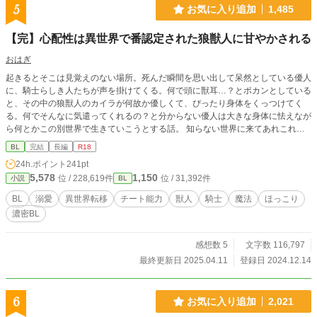
5
お気に入り追加
1,485
【完】心配性は異世界で番認定された狼獣人に甘やかされる
おはぎ
起きるとそこは見覚えのない場所。死んだ瞬間を思い出して呆然としている優人
に、騎士らしき人たちが声を掛けてくる。何で頭に獣耳…？とポカンとしている
と、その中の狼獣人のカイラが何故か優しくて、ぴったり身体をくっつけてく
る。何でそんなに気遣ってくれるの？と分からない優人は大きな身体に怯えなが
ら何とかこの別世界で生きていこうとする話。 知らない世界に来てあれこれ考
えては心配してしまう優人と、優人が可愛くて仕方ないカイラが溺愛しながら支
BL
完結
長編
R18
えて甘やかしていきます。
24h.ポイント
241pt
5,578
1,150
位 / 228,619件
位 / 31,392件
小説
BL
BL
溺愛
異世界転移
チート能力
獣人
騎士
魔法
ほっこり
濃密BL
感想数 5
文字数 116,797
最終更新日 2025.04.11
登録日 2024.12.14
6
お気に入り追加
2,021