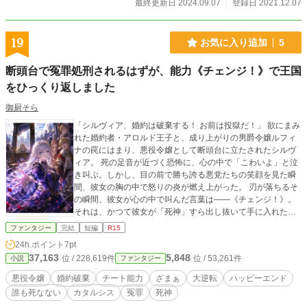
なろう、カクヨムでも公開中！
最終更新日 2024.09.07
登録日 2021.12.07
19
お気に入り追加
5
断頭台で冤罪処刑されるはずが、能力《チェンジ！》で王国
をひっくり返しました
御厨そら
「シルヴィア、婚約は破棄する！ お前は投獄だ！」 欲にまみ
れた婚約者・アロルド王子と、成り上がりの男爵令嬢ルフィ
ナの罠にはまり、悪役令嬢として断頭台に立たされたシルヴ
ィア。 ​死の足音が近づく恐怖に、心の中で「こわいよ」と泣
き叫ぶ。しかし、目の前で勝ち誇る悪党たちの笑顔を見た瞬
間、彼女の胸の中で怒りの炎が燃え上がった。 ​刃が落ちるそ
の瞬間、彼女が心の中で叫んだ言葉は——《チェンジ！》。 ​
それは、かつて彼女が「死神」すら出し抜いて手に入れた、
因果を捻じ曲げる絶対の能力。 誰も死なない、だけど誰も逃
ファンタジー
完結
短編
R15
げられない。偽りの王子たちの罪を白日の下に晒す、極上の
24h.ポイント
7pt
クソ婚約者ざまぁファンタジー！
37,163
5,848
位 / 228,619件
位 / 53,261件
小説
ファンタジー
悪役令嬢
婚約破棄
チート能力
ざまぁ
大逆転
ハッピーエンド
誰も死なない
カタルシス
冤罪
死神