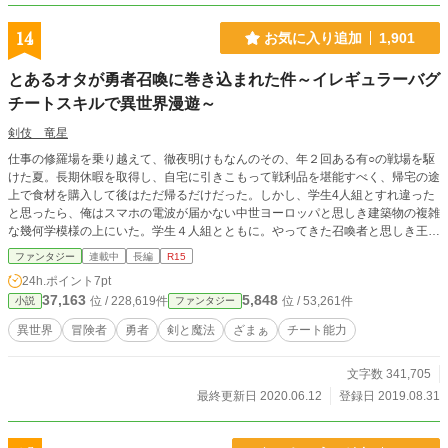
14
お気に入り追加
1,901
とあるオタが勇者召喚に巻き込まれた件～イレギュラーバグ
チートスキルで異世界漫遊～
剣伎 竜星
仕事の修羅場を乗り越えて、徹夜明けもなんのその、年２回ある有○の戦場を駆
けた夏。長期休暇を取得し、自宅に引きこもって戦利品を堪能すべく、帰宅の途
上で食材を購入して後はただ帰るだけだった。しかし、学生4人組とすれ違った
と思ったら、俺はスマホの電波が届かない中世ヨーロッパと思しき建築物の複雑
な幾何学模様の上にいた。学生４人組とともに。やってきた召喚者と思しき王女
様達の魔族侵略の話を聞いて、俺は察した。これあかん系異世界勇者召喚だと。
ファンタジー
連載中
長編
R15
しかも、どうやら肝心の勇者は学生４人組みの方で俺は巻き込まれた一般人らし
24h.ポイント
7pt
い。【鑑定】や【空間収納】といった鉄板スキルを保有して、とんでもないバグ
37,163
5,848
位 / 228,619件
位 / 53,261件
小説
ファンタジー
と思えるチートスキルいるが、違うらしい。そして、安定の「元の世界に帰る方
法」は不明→絶望的な難易度。勇者系の称号がないとわかると王女達は掌返しを
異世界
冒険者
勇者
剣と魔法
ざまぁ
チート能力
して俺を奴隷扱いするのは必至。１人を除いて学生共も俺を馬鹿にしだしたので
俺は迷惑料を（強制的に）もらって早々に国を脱出し、この異世界をチートスキ
文字数 341,705
ルを駆使して漫遊することにした。※１０話前後までスタート地点の王城での話
になります。
最終更新日 2020.06.12
登録日 2019.08.31