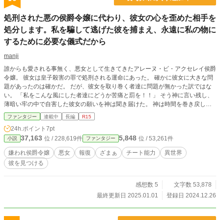
処刑された悪の侯爵令嬢に代わり、彼女の心を歪めた相手を
処分します。私を騙して逃げた彼を捕まえ、永遠に私の物に
するために必要な儀式だから
manji
誰からも愛される事無く、悪女として生きてきたアレーヌ・ビ・アクセレイ侯爵
令嬢。 彼女は皇子殺害の罪で処刑される運命にあった。 確かに彼女に大きな問
題があったのは確かだ。 だが、彼女を取り巻く者達に問題が無かった訳ではな
い。 「私をこんな風にした者達にどうか苦痛と罰を！！」 そう神に言い残し、
薄暗い牢の中で自害した彼女の願いを神は聞き届けた。 神は時間を巻き戻し、
怒りと憎しみで消滅してしまったアレーヌの魂の代わりに、異世界人の魂を宿ら
ファンタジー
連載中
長編
R15
せる。 その魂に与えられた使命は一つ。 彼女を裏切り、追い詰めた者達への報
24h.ポイント
7pt
復だった。 この物語はアレーヌへと転生した山田花子(34歳)が、彼女の報復を
37,163
5,848
位 / 228,619件
位 / 53,261件
小説
ファンタジー
執行する物語である。
嫌われ侯爵令嬢
悪女
報復
ざまぁ
チート能力
異世界
彼を見つける
感想数 5
文字数 53,878
最終更新日 2025.01.01
登録日 2024.12.26