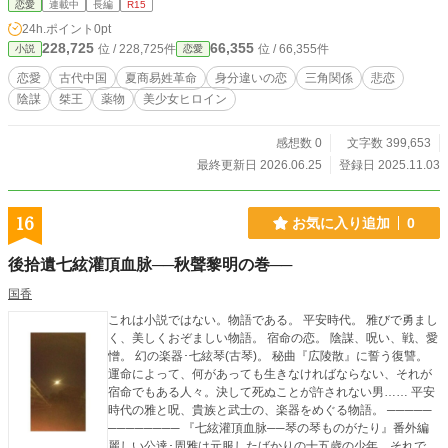
恋愛
連載中
長編
R15
24h.ポイント
0pt
228,725
66,355
位 / 228,725件
位 / 66,355件
小説
恋愛
恋愛
古代中国
夏商易姓革命
身分違いの恋
三角関係
悲恋
陰謀
桀王
薬物
美少女ヒロイン
感想数 0
文字数 399,653
最終更新日 2026.06.25
登録日 2025.11.03
16
お気に入り追加
0
後拾遺七絃灌頂血脉──秋聲黎明の巻──
国香
これは小説ではない。物語である。 平安時代。 雅びで勇まし
く、美しくおぞましい物語。 宿命の恋。 陰謀、呪い、戦、愛
憎。 幻の楽器･七絃琴(古琴)。 秘曲『広陵散』に誓う復讐。
運命によって、何があっても生きなければならない、それが
宿命でもある人々。決して死ぬことが許されない男…… 平安
時代の雅と呪、貴族と武士の、楽器をめぐる物語。 ─────
──────── 『七絃灌頂血脉──琴の琴ものがたり』番外編
麗しい公達･周雅は元服したばかりの十五歳の少年。それで