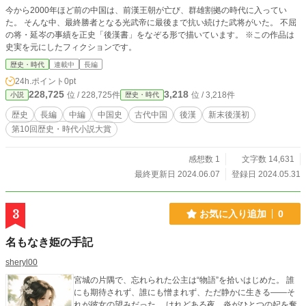
今から2000年ほど前の中国は、前漢王朝が亡び、群雄割拠の時代に入ってい
た。 そんな中、最終勝者となる光武帝に最後まで抗い続けた武将がいた。 不屈
の将・延岑の事績を正史「後漢書」をなぞる形で描いています。 ※この作品は
史実を元にしたフィクションです。
歴史・時代
連載中
長編
24h.ポイント
0pt
228,725
3,218
位 / 228,725件
位 / 3,218件
小説
歴史・時代
歴史
長編
中編
中国史
古代中国
後漢
新末後漢初
第10回歴史・時代小説大賞
感想数 1
文字数 14,631
最終更新日 2024.06.07
登録日 2024.05.31
3
お気に入り追加
0
名もなき姫の手記
sheryl00
宮城の片隅で、忘れられた公主は“物語”を拾いはじめた。 誰
にも期待されず、誰にも憎まれず、ただ静かに生きる――そ
れが彼女の望みだった。 けれどある夜、炎がひとつの妃を奪