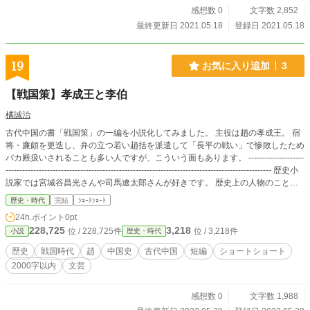
感想数 0
文字数 2,852
最終更新日 2021.05.18
登録日 2021.05.18
19
お気に入り追加
3
【戦国策】孝成王と李伯
橘誠治
古代中国の書「戦国策」の一編を小説化してみました。 主役は趙の孝成王。 宿
将・廉頗を更迭し、弁の立つ若い趙括を派遣して「長平の戦い」で惨敗したため
バカ殿扱いされることも多い人ですが、こういう面もあります。 --------------------
------------------------------------------------------------------------------------------------ 歴史小
説家では宮城谷昌光さんや司馬遼太郎さんが好きです。 歴史上の人物のことを
知るにはやっぱり物語がある方が覚えやすい。 上記のお二人の他にもいろんな
歴史・時代
完結
ｼｮｰﾄｼｮｰﾄ
作家さんや、大和和紀さんの「あさきゆめみし」に代表される漫画家さんにぼく
24h.ポイント
0pt
もたくさんお世話になりました。 ぼくは特に古代中国史が好きなので題材はそ
228,725
3,218
位 / 228,725件
位 / 3,218件
小説
歴史・時代
こに求めることが多いですが、その恩返しの気持ちも込めて、自分もいろんな人
に、あまり詳しく知られていない歴史上の人物について物語を通して伝えてゆき
歴史
戦国時代
趙
中国史
古代中国
短編
ショートショート
たい。 そんな風に思いながら書いています。
2000字以内
文芸
感想数 0
文字数 1,988