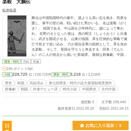
楽毅 大鵬伝
松井暁彦
舞台は中国戦国時代の最中。 誰よりも高い志を抱き、民衆を
愛し、泰平の世の為、戦い続けた男がいる。 名は楽毅《がく
き》。 祖国である、中山国を少年時代に、趙によって奪わ
れ、 在野の士となった彼は、燕の昭王《しょうおう》と出逢
い、武才を開花させる。 山東の強国、斉を圧倒的な軍略で滅
亡寸前まで追い込み、 六か国合従軍の総帥として、斉を攻め
る楽毅。 そして、母国を守ろうと奔走する、田単《でんた
ん》の二人の視点から描いた英雄譚。 複雑な群像劇、中国戦
国史が好きな方はぜひ！ イラスト提供 祥子様
歴史・時代
完結
長編
24h.ポイント
0pt
228,725
3,218
位 / 228,725件
位 / 3,218件
小説
歴史・時代
歴史
戦国
完結済み
第七回歴史・時代小説大賞奨励賞受賞作
群像劇
戦闘
作者デビュー済
時代小説
中国歴史
古代中国
感想数 0
文字数 209,440
最終更新日 2021.05.20
登録日 2021.04.15
11
お気に入り追加
3