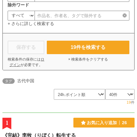
除外ワード
+ さらに詳しく検索する
保存する
19
件を検索する
検索条件の保存には
ロ
× 検索条件をクリアする
グイン
が必要です。
古代中国
タグ
19
件
1
お気に入り追加
26
《完結》李牧（りぼく）転生する