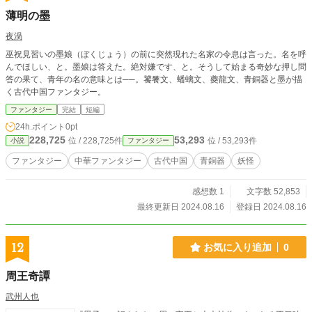
薄明の墨
夜渦
巫祝見習いの墨娘（ぼくじょう）の前に突然現れた名家の令息は言った。名を呼
んでほしい、と。墨娘は答えた。絶対嫌です、と。そうして始まる奇妙な押し問
答の果て、青年の名の意味とは──。饕餮文、蟠螭文、夔龍文、青銅器と墨が描
く古代中国ファンタジー。
ファンタジー
完結
短編
24h.ポイント
0pt
228,725
53,293
位 / 228,725件
位 / 53,293件
小説
ファンタジー
ファンタジー
中華ファンタジー
古代中国
青銅器
妖怪
感想数 1
文字数 52,853
最終更新日 2024.08.16
登録日 2024.08.16
12
お気に入り追加
0
周王奇譚
武州人也