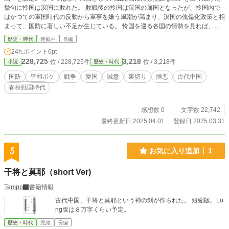
挙句に怜国は溟国に敗れた。 敗戦後の怜国は溟国の属国となったが、怜国内で
はかつての軍国時代の反動から軍事を嫌う風潮が高まり、溟国の傀儡化政策と相
まって、国防に著しい不足が生じている。 怜国を巡る各国の情勢を見れば、一
刻も早く兵馬の増強をせねば国が危ういのは明白であるが、惰性と安穏に慣れ切
歴史・時代
連載中
長編
った怜国の貴族は誰も改革に動かない。 19歳で怜国公に即位した怜欣は、それ
24h.ポイント
0pt
を憂い兵馬の増強を図るが次々に障害が生じる。 怜欣は怜国を護るために奮闘
228,725
3,218
位 / 228,725件
位 / 3,218件
小説
歴史・時代
するが、怜国が滅びて行く趨勢は押しとどめようがなかった。 結局、怜国は滅
びるが、その滅亡は意外な形でもたらされるのだった。 怜国は日本、溟国はア
国防
平和ボケ
戦争
愛国
誠意
裏切り
憎悪
古代中国
メリカに仮託、 以下、 范国・・韓国、 旦国・・中国、 聨国・・
春秋戦国時代
ロシア、 頻国・・フィリピン、 安国・・ベトナム
感想数 0
文字数 22,742
最終更新日 2025.04.01
登録日 2025.03.31
5
お気に入り追加
1
干将と莫耶（short Ver)
Tempp
書籍情報
古代中国、干将と莫耶という神の剣が作られた。 短縮版。Lo
ng版は８万字くらい予定。
歴史・時代
完結
長編