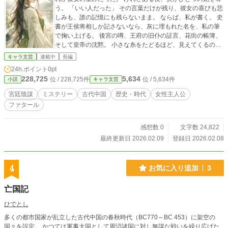
う。 「いい人だった」 その言葉だけが残り、彼女の喜びも悲
しみも、誰の記憶にも残らないまま。 ならば、私が書く。 史
書が王侯将相しか記さないなら、灰に埋もれた名を、私の筆
で掬い上げる。 後宮の噂、王府の旧仆の証言、花街の帳簿、
そして皇帝の沈黙。 小さな糸をたどるほど、見えてくるのは
―― 女たちが「選べなかった」人生と、燃え尽きても消えな
キャラ文芸
連載中
長編
い決意。 これは、名もなき姫が“見てしまった”物語。 そし
24h.ポイント
0pt
て、書かれなかった人々を、世界に残すための物語。
228,725
5,634
位 / 228,725件
位 / 5,634件
小説
キャラ文芸
宮廷陰謀
ミステリー
古代中国
歴史・時代
女性主人公
ファタール
感想数 0
文字数 24,822
最終更新日 2026.02.09
登録日 2026.02.08
4
お気に入り追加
3
亡国記
ひでとし
多くの都市国家が乱立した古代中国の春秋時代（BC770～BC 453）に架空の
国々を設定。 かつては軍事大国として周辺諸国に対し無謀な戦いを繰り広げた