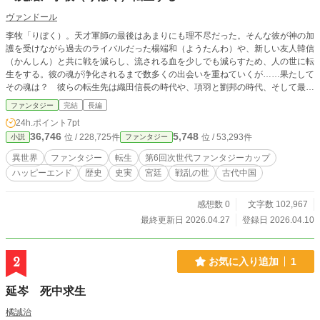
ヴァンドール
李牧「りぼく）。天才軍師の最後はあまりにも理不尽だった。そんな彼が神の加
護を受けながら過去のライバルだった楊端和（ようたんわ）や、新しい友人韓信
（かんしん）と共に戦を減らし、流される血を少しでも減らすため、人の世に転
生をする。彼の魂が浄化されるまで数多くの出会いを重ねていくが……果たして
その魂は？ 彼らの転生先は織田信長の時代や、項羽と劉邦の時代、そして最後
に劉恒、後に文帝と呼ばれる皇帝の時代。 李牧の知略が光ります。唯一匈奴に
ファンタジー
完結
長編
勝てると証明した男。
24h.ポイント
7pt
36,746
5,748
位 / 228,725件
位 / 53,293件
小説
ファンタジー
異世界
ファンタジー
転生
第6回次世代ファンタジーカップ
ハッピーエンド
歴史
史実
宮廷
戦乱の世
古代中国
感想数 0
文字数 102,967
最終更新日 2026.04.27
登録日 2026.04.10
2
お気に入り追加
1
延岑 死中求生
橘誠治