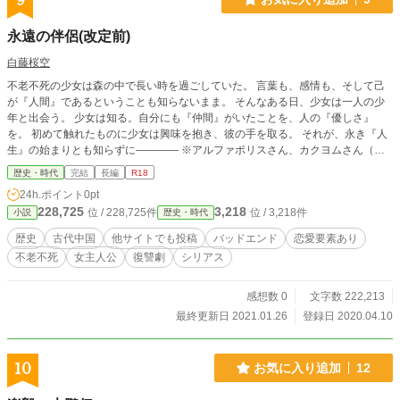
9
永遠の伴侶(改定前)
白藤桜空
不老不死の少女は森の中で長い時を過ごしていた。 言葉も、感情も、そして己
が『人間』であるということも知らないまま。 そんなある日、少女は一人の少
年と出会う。 少女は知る。自分にも『仲間』がいたことを、人の『優しさ』
を。 初めて触れたものに少女は興味を抱き、彼の手を取る。 それが、永き『人
生』の始まりとも知らずに―――― ※アルファポリスさん、カクヨムさん（更
新停止）でも掲載しています。 ※この作品はフィクションであり、 実在の人
歴史・時代
完結
長編
R18
物・団体・事件などとは一切関係ありません。 ※改定後を載せ始めました。良
24h.ポイント
0pt
かったらそちらもご覧下さい。
228,725
3,218
位 / 228,725件
位 / 3,218件
小説
歴史・時代
歴史
古代中国
他サイトでも投稿
バッドエンド
恋愛要素あり
不老不死
女主人公
復讐劇
シリアス
感想数 0
文字数 222,213
最終更新日 2021.01.26
登録日 2020.04.10
10
お気に入り追加
12