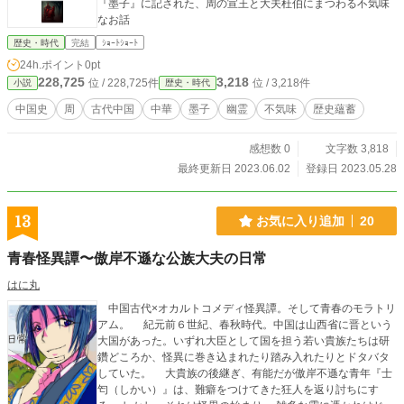
『墨子』に記された、周の宣王と大夫杜伯にまつわる不気味
なお話
歴史・時代
完結
ｼｮｰﾄｼｮｰﾄ
24h.ポイント
0pt
228,725
3,218
位 / 228,725件
位 / 3,218件
小説
歴史・時代
中国史
周
古代中国
中華
墨子
幽霊
不気味
歴史蘊蓄
感想数 0
文字数 3,818
最終更新日 2023.06.02
登録日 2023.05.28
13
お気に入り追加
20
青春怪異譚〜傲岸不遜な公族大夫の日常
はに丸
中国古代×オカルトコメディ怪異譚。そして青春のモラトリ
アム。 紀元前６世紀、春秋時代。中国は山西省に晋という
大国があった。いずれ大臣として国を担う若い貴族たちは研
鑽どころか、怪異に巻き込まれたり踏み入れたりとドタバタ
していた。 大貴族の後継ぎ、有能だが傲岸不遜な青年『士
匄（しかい）』は、難癖をつけてきた狂人を返り討ちにす