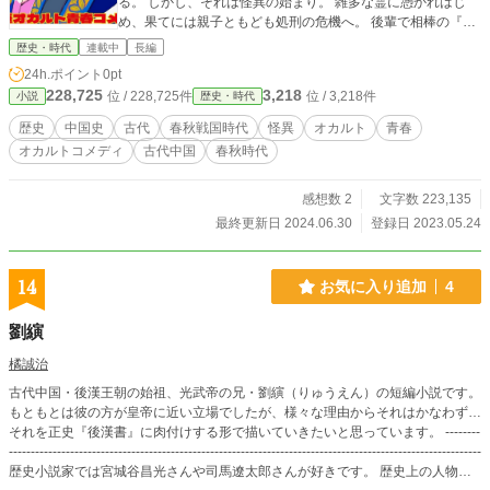
る。 しかし、それは怪異の始まり。 雑多な霊に憑かれはじ
め、果てには親子ともども処刑の危機へ。 後輩で相棒の『趙
武（ちょうぶ）』と共に怪異に立ち向かう。【一章】 史記
歴史・時代
連載中
長編
や春秋左氏伝に多く描写される軍事大国・晋にて、宰相たち
24h.ポイント
0pt
の若い頃。 文武両道でイケメンだけど傲岸不遜かつ自信家
228,725
3,218
位 / 228,725件
位 / 3,218件
小説
歴史・時代
すぎてざんねんな主人公・士匄（しかい）と、美少女風美青
年で生真面目ド根性な後輩・趙武（ちょうぶ）がバディとな
歴史
中国史
古代
春秋戦国時代
怪異
オカルト
青春
り、呪い、祟り、怪異の謎を解いたり対峙する、中編連作。
オカルトコメディ
古代中国
春秋時代
春秋時代といえば、夢で祟られたり、兎が二足歩行で踊っ
ていたり、五日前に死んだ人が生き返ったり、青い虹が出た
り。そんな不思議な部分を拡大解釈した怪異譚。
感想数 2
文字数 223,135
最終更新日 2024.06.30
登録日 2023.05.24
14
お気に入り追加
4
劉縯
橘誠治
古代中国・後漢王朝の始祖、光武帝の兄・劉縯（りゅうえん）の短編小説です。
もともとは彼の方が皇帝に近い立場でしたが、様々な理由からそれはかなわず…
それを正史『後漢書』に肉付けする形で描いていきたいと思っています。 --------
------------------------------------------------------------------------------------------------------------
歴史小説家では宮城谷昌光さんや司馬遼太郎さんが好きです。 歴史上の人物の