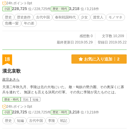
24h.ポイント
0pt
載しましております。
228,725
3,218
位 / 228,725件
位 / 3,218件
小説
歴史・時代
歴史
歴史創作
古代中国
春秋戦国時代
少女
渡世人
モノマネ
危機一髪
年の差
感想数 0
文字数 10,209
最終更新日 2019.05.29
登録日 2019.05.22
18
お気に入り追加
2
漠北哀歌
政宗あきら
天漢二年秋九月、李陵は北の大地にいた。 敵・匈奴の勢力圏、その奥深くに寡
兵を連れて。 無謀とも言える決死の行軍。 その先に李陵が見たものとは。
歴史・時代
完結
短編
24h.ポイント
0pt
228,725
3,218
位 / 228,725件
位 / 3,218件
小説
歴史・時代
歴史
短編
古代中国
李陵
戦記