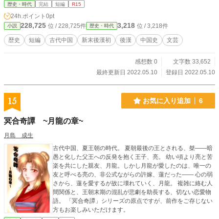
ことを知るにはやっぱり物語がある方が覚えやすい。 上記のお二人の他にもい
歴史・時代
完結
短編
R15
ろんな作家さんや、大和和紀さんの「あさきゆめみし」に代表される漫画家さん
24h.ポイント
0pt
にぼくもたくさんお世話になりました。 ぼくは特に古代中国史が好きなので題
228,725
3,218
位 / 228,725件
位 / 3,218件
小説
歴史・時代
材はそこに求めることが多いですが、その恩返しの気持ちも込めて、自分もいろ
んな人に、あまり詳しく知られていない歴史上の人物について物語を通して伝え
歴史
短編
古代中国
新末後漢初
後漢
中国史
文芸
てゆきたい。 そんな風に思いながら書いています。
感想数 0
文字数 33,652
最終更新日 2022.05.10
登録日 2022.05.10
15
お気に入り追加
6
冥合奇譚 ~月龍の章~
月島 成生
古代中国、夏王朝の時代。 夏朝最後の王とされる、桀――暗
愚と化した父王への反発を抱く王子、亮。 幼い頃より亮と苦
楽を共にした親友、月龍。しかし月龍が愛したのは、唯一の
友と呼べる亮の、非公式ながらの許嫁、蓮だった―― 心の弱
さから、蓮を愛するが故に壊れていく、月龍。 複雑に絡む人
間関係と、王朝末期の混乱が悲劇を助長する、切ない恋愛物
語。 「冥合奇譚」シリーズの原点ですが、前作をご存じない
方もお楽しみいただけます。