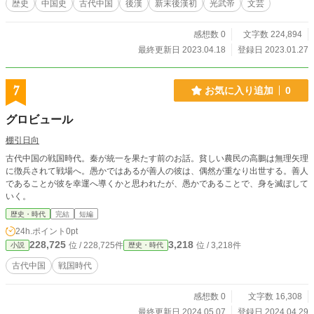
歴史
中国史
古代中国
後漢
新末後漢初
光武帝
文芸
伝えてゆきたい。 そんな風に思いながら書いています。
感想数 0
文字数 224,894
最終更新日 2023.04.18
登録日 2023.01.27
7
お気に入り追加
0
グロビュール
棚引日向
古代中国の戦国時代。秦が統一を果たす前のお話。貧しい農民の高鵬は無理矢理
に徴兵されて戦場へ。愚かではあるが善人の彼は、偶然が重なり出世する。善人
であることが彼を幸運へ導くかと思われたが、愚かであることで、身を滅ぼして
いく。
歴史・時代
完結
短編
24h.ポイント
0pt
228,725
3,218
位 / 228,725件
位 / 3,218件
小説
歴史・時代
古代中国
戦国時代
感想数 0
文字数 16,308
最終更新日 2024.05.07
登録日 2024.04.29