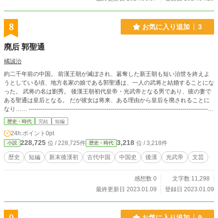
8
お気に入り追加
3
廃后 郭聖通
橘誠治
約二千年前の中国。 前漢王朝が滅ぼされ、簒奪した新王朝も短い治世を終えよ
うとしている頃、地方名家の娘である郭聖通は、一人の武将と結婚することにな
った。 武将の名は劉秀。 後漢王朝初代皇帝・光武帝となる男であり、彼の妻で
ある聖通は皇后となる。 だが彼女は将来、ある理由から皇后を廃されることに
なり…… -----------------------------------------------------------------------------------------------
--------------------- 歴史小説家では宮城谷昌光さんや司馬遼太郎さんが好きです。
歴史・時代
完結
短編
歴史上の人物のことを知るにはやっぱり物語がある方が覚えやすい。 上記のお
24h.ポイント
0pt
二人の他にもいろんな作家さんや、大和和紀さんの「あさきゆめみし」に代表さ
228,725
3,218
位 / 228,725件
位 / 3,218件
小説
歴史・時代
れる漫画家さんにぼくもたくさんお世話になりました。 ぼくは特に古代中国史
が好きなので題材はそこに求めることが多いですが、その恩返しの気持ちも込め
歴史
短編
新末後漢初
古代中国
中国史
後漢
光武帝
文芸
て、自分もいろんな人に、あまり詳しく知られていない歴史上の人物について物
語を通して伝えてゆきたい。 そんな風に思いながら書いています。
感想数 0
文字数 11,298
最終更新日 2023.01.09
登録日 2023.01.09
お気に入り追加
9