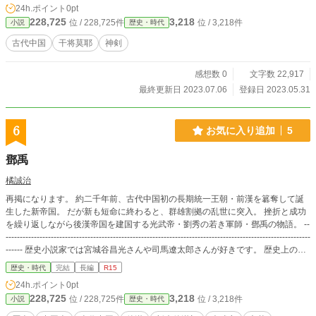
24h.ポイント
0pt
228,725
3,218
位 / 228,725件
位 / 3,218件
小説
歴史・時代
古代中国
干将莫耶
神剣
感想数 0
文字数 22,917
最終更新日 2023.07.06
登録日 2023.05.31
6
お気に入り追加
5
鄧禹
橘誠治
再掲になります。 約二千年前、古代中国初の長期統一王朝・前漢を簒奪して誕
生した新帝国。 だが新も短命に終わると、群雄割拠の乱世に突入。 挫折と成功
を繰り返しながら後漢帝国を建国する光武帝・劉秀の若き軍師・鄧禹の物語。 --
------------------------------------------------------------------------------------------------------------
------ 歴史小説家では宮城谷昌光さんや司馬遼太郎さんが好きです。 歴史上の人
物のことを知るにはやっぱり物語がある方が覚えやすい。 上記のお二人の他に
歴史・時代
完結
長編
R15
もいろんな作家さんや、大和和紀さんの「あさきゆめみし」に代表される漫画家
24h.ポイント
0pt
さんにぼくもたくさんお世話になりました。 ぼくは特に古代中国史が好きなの
228,725
3,218
位 / 228,725件
位 / 3,218件
小説
歴史・時代
で題材はそこに求めることが多いですが、その恩返しの気持ちも込めて、自分も
いろんな人に、あまり詳しく知られていない歴史上の人物について物語を通して