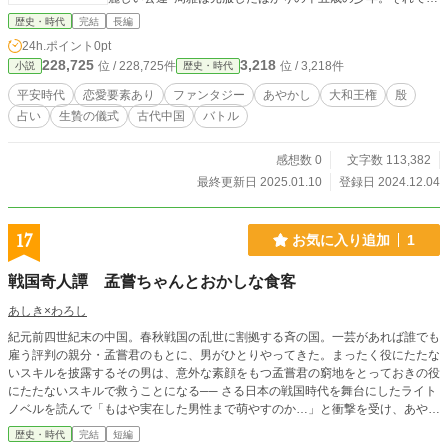
も、すでに琴の名手として名高い。 初めて妹弟子の演奏を耳
歴史・時代
完結
長編
にしたその日、いつもは鬼のように厳しい師匠が珍しくやさ
24h.ポイント
0pt
しくて…… 不思議な幻想に誘われる周雅の、雅びで切ない琴
228,725
3,218
位 / 228,725件
位 / 3,218件
小説
歴史・時代
の説話。 彼の前に現れた不思議な幻は、楚漢戦争の頃？殷の
後継国？ 本編『七絃灌頂血脉──琴の琴ものがたり』の名
平安時代
恋愛要素あり
ファンタジー
あやかし
大和王権
殷
琴・秋声をめぐる過去の物語。
占い
生贄の儀式
古代中国
バトル
感想数 0
文字数 113,382
最終更新日 2025.01.10
登録日 2024.12.04
17
お気に入り追加
1
戦国奇人譚 孟嘗ちゃんとおかしな食客
あしき×わろし
紀元前四世紀末の中国。春秋戦国の乱世に割拠する斉の国。一芸があれば誰でも
雇う評判の親分・孟嘗君のもとに、男がひとりやってきた。まったく役にたたな
いスキルを披露するその男は、意外な素顔をもつ孟嘗君の窮地をとっておきの役
にたたないスキルで救うことになる── さる日本の戦国時代を舞台にしたライト
ノベルを読んで「もはや実在した男性まで萌やすのか…」と衝撃を受け、あやか
って書いた作品となります。かつて『わろし』名義『スキル』のタイトルでBO
歴史・時代
完結
短編
OKSHORTSに応募し月間優秀作を頂いたのを、改題加筆修正の上でなろうに掲