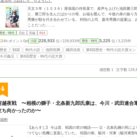
林走涼司（はばしり りょうじ）
天文５年（１５３６）尾張国の侍長屋で、産声を上げた池田勝三
と、勝三郎を生んだばかりの母、お福を囲んで、今後の身の振り
秀勝が額を付き合わせている。 利恒の上司、森寺秀勝の提案は、
ことだった……。
歴史・時代
完結
長編
R15
228,933
3,225
24h.ポイント
0pt
位 / 228,933件
位 / 3,225件
小説
歴史・時代
歴史
戦国
時代小説
池田恒興
織田信長
第8回歴史・時代小説大賞エン
今川義元
第8回歴史・時代小説大賞
感想数 1
文字数 128,
4
河越夜戦 〜相模の獅子・北条新九郎氏康は、今川・武田連合
立ち向かったのか〜
四谷軒
【あらすじ】 今は昔、戦国の世の物語―― 父・北条氏綱の死に
つてない危機に直面していた。 領国の南、駿河・河東（駿河東部