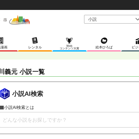
Web
稿漫画
レンタル
絵本ひろば
ビジ
コンテンツ大賞
川義元 小説一覧
小説AI検索
小説AI検索とは