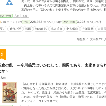
虎・武田晴信の連合軍が侵略を開始し、領国の北、武蔵・河越城
「両上杉」の率いる八万の関東諸侯同盟軍に包囲されていた。 関
幕府の名門の「双つの杉」を倒す夢を祖父の代から受け継いだ、
歴史・時代
完結
長編
228,933
3,225
24h.ポイント
0pt
位 / 228,933件
位 / 3,225件
小説
歴史・時代
歴史
時代小説
戦国
河越夜戦
北条氏康
北条綱成
今川義元
太原
感想数 7
文字数 215,
5
花倉の乱 ～今川義元はいかにして、四男であり、出家させら
たか～
四谷軒
【あらすじ】 今川義元は、駿河守護・今川氏親の四男として生ま
代後半となった義元に転機が訪れる。 天文5年（1536年）3月1
だ。 かくして、義元は、兄弟のうち残された三兄・玄広恵探と、
これは、海道一の弓取り、今川義元の国盗り物語である。 【表紙画像】 Utagawa
キメディア・コモンズ経由で