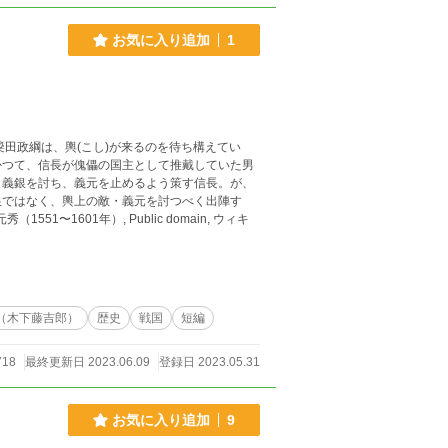
お気に入り追加
1
田政綱は、輿(こし)が来るのを待ち構えてい
かつて、信長が傀儡の国主として推戴していた男
。義銀を討ち、義元を止めるよう策す信長。が、
銀ではなく、輿上の敵・義元を討つべく出陣す
（木下藤吉郎）
歴史
戦国
短編
718
最終更新日 2023.06.09
登録日 2023.05.31
お気に入り追加
9