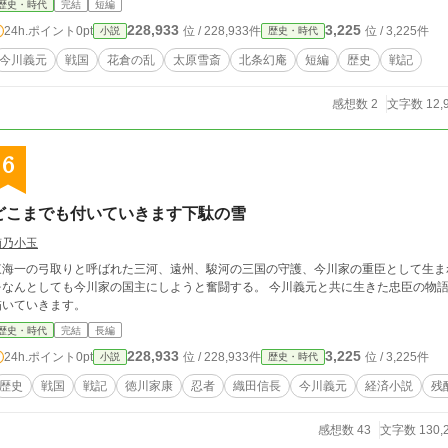
歴史・時代
完結
短編
228,933
3,225
24h.ポイント
0pt
位 / 228,933件
位 / 3,225件
小説
歴史・時代
今川義元
戦国
花倉の乱
太原雪斎
北条幻庵
短編
歴史
戦記
感想数 2
文字数 12,
6
どこまでも付いていきます下駄の雪
楠乃小玉
東海一の弓取りと呼ばれた三河、遠州、駿河の三国の守護、今川家の重臣として生ま
をなんとしても今川家の国主にしようと奮闘する。 今川義元と共に生きた忠臣の物語
描いていきます。
歴史・時代
完結
長編
228,933
3,225
24h.ポイント
0pt
位 / 228,933件
位 / 3,225件
小説
歴史・時代
歴史
戦国
戦記
徳川家康
忍者
織田信長
今川義元
経済小説
残
感想数 43
文字数 130,