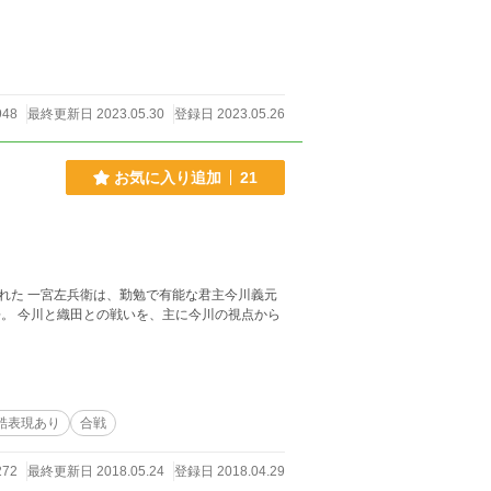
948
最終更新日 2023.05.30
登録日 2023.05.26
お気に入り追加
21
れた 一宮左兵衛は、勤勉で有能な君主今川義元
。 今川と織田との戦いを、主に今川の視点から
酷表現あり
合戦
272
最終更新日 2018.05.24
登録日 2018.04.29