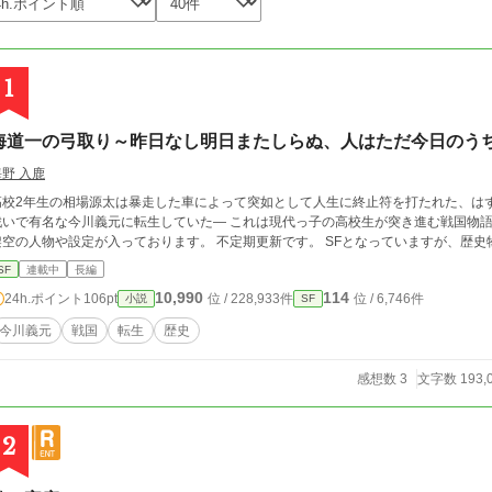
1
海道一の弓取り～昨日なし明日またしらぬ、人はただ今日のう
海野 入鹿
高校2年生の相場源太は暴走した車によって突如として人生に終止符を打たれた、は
で有名な今川義元に転生していた― これは現代っ子の高校生が突き進む戦国物語。 史実に沿って進みますが、作者の創作なので
架空の人物や設定が入っております。 不定期更新です。 SFとなっていますが、歴史
SF
連載中
長編
10,990
114
24h.ポイント
106pt
位 / 228,933件
位 / 6,746件
小説
SF
今川義元
戦国
転生
歴史
感想数 3
文字数 193,
2