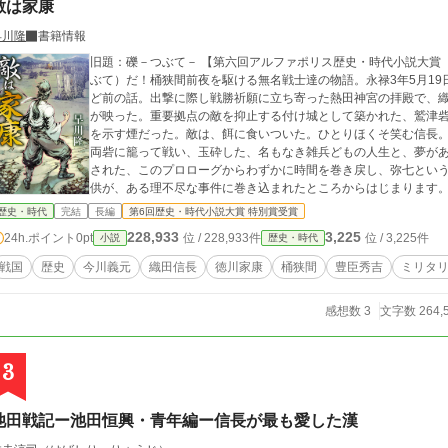
敵は家康
早川隆
書籍情報
旧題：礫－つぶて－ 【第六回アルファポリス歴史・時代小説大賞 特別賞受賞作品】 俺
ぶて）だ！桶狭間前夜を駆ける無名戦士達の物語。永禄3年5月1
ど前の話。出撃に際し戦勝祈願に立ち寄った熱田神宮の拝殿で、
が映った。重要拠点の敵を抑止する付け城として築かれた、鷲津
を示す煙だった。敵は、餌に食いついた。ひとりほくそ笑む信長
両砦に籠って戦い、玉砕した、名もなき雑兵どもの人生と、夢があったのである・・・
された、このプロローグからわずかに時間を巻き戻し、弥七とい
供が、ある理不尽な事件に巻き込まれたところからはじまります
急を告げる東尾張へ。そして、戦地を駆ける黒鍬衆の一人となっ
歴史・時代
完結
長編
第6回歴史・時代小説大賞 特別賞受賞
きます。そして、最後に行き着いた先は？ ストーリーはフィクションですが、周辺の歴史事件など、なるべく史実
228,933
3,225
24h.ポイント
0pt
位 / 228,933件
位 / 3,225件
小説
歴史・時代
を踏みリアリティを追求しました。戦場を駆ける河原者二人の眼
戦国
歴史
今川義元
織田信長
徳川家康
桶狭間
豊臣秀吉
ミリタ
感想数 3
文字数 264,
3
池田戦記ー池田恒興・青年編ー信長が最も愛した漢