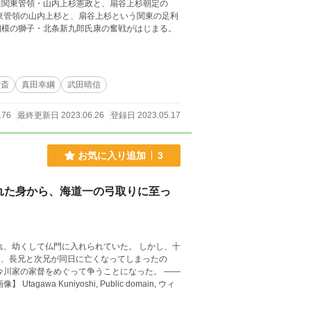
は関東管領・山内上杉憲政と、扇谷上杉朝定の
東管領の山内上杉と、扇谷上杉という関東の足利
相模の獅子・北条新九郎氏康の奮戦がはじまる。
雪斎
真田幸綱
武田晴信
176
最終更新日 2023.06.26
登録日 2023.05.17
お気に入り追加
3
れた身から、海道一の弓取りに至っ
れ、幼くして仏門に入れられていた。 しかし、十
7日、長兄と次兄が同日に亡くなってしまったの
今川家の家督をめぐって争うことになった。 ――
 Kuniyoshi, Public domain, ウィ