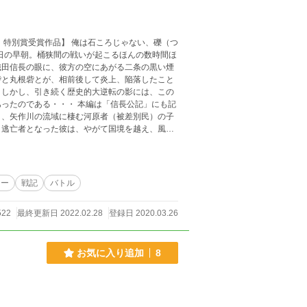
は石ころじゃない、礫（つ
9日の早朝。桶狭間の戦いが起こるほんの数時間ほ
織田信長の眼に、彼方の空にあがる二条の黒い煙
砦と丸根砦とが、相前後して炎上、陥落したこと
。しかし、引き続く歴史的大逆転の影には、この
 本編は「信長公記」にも記
う、矢作川の流域に棲む河原者（被差別民）の子
。逃亡者となった彼は、やがて国境を越え、風雲
て、底知れぬ謀略と争乱の渦中に巻き込まれてい
で、戦国時代を体感しに行きましょう！
リー
戦記
バトル
522
最終更新日 2022.02.28
登録日 2020.03.26
お気に入り追加
8