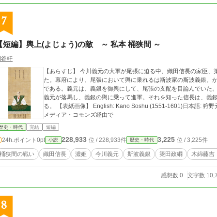
7
【短編】輿上(よじょう)の敵 ～ 私本 桶狭間 ～
四谷軒
【あらすじ】 今川義元の大軍が尾張に迫る中、織田信長の家臣、簗
た。幕府により、尾張において輿に乗れるは斯波家の斯波義銀。
である。義元は、義銀を御輿にして、尾張の支配を目論んでいた
義元が落馬し、義銀の輿に乗って進軍。それを知った信長は、義
る。 【表紙画像】 English: Kano Soshu (1551-1601)日本語: 狩野元秀（1551〜1601年）, Public domain, ウィキ
メディア・コモンズ経由で
歴史・時代
完結
短編
228,933
3,225
24h.ポイント
0pt
位 / 228,933件
位 / 3,225件
小説
歴史・時代
桶狭間の戦い
織田信長
濃姫
今川義元
斯波義銀
簗田政綱
木綿藤吉
感想数 0
文字数 10,
8