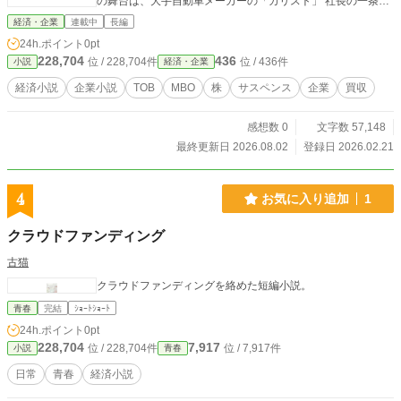
の舞台は、大手自動車メーカーの「カリスト」 社長の一条恒
一が一族のプライドを守るため、源流企業であるトスラムの
経済・企業
連載中
長編
非上場化を決断します。 2026年現在、トヨタ一族が豊田自動
24h.ポイント
0pt
織機を非上場化しようとしているのと同じです。 カリスト
228,704
436
位 / 228,704件
位 / 436件
小説
経済・企業
は、経営陣が既存株主から自社の株を買い取って経営権を取
得するMBO計画を周到に立てます。 だが、市場は容赦なく反
経済小説
企業小説
TOB
MBO
株
サスペンス
企業
買収
発します。 「買付価格・期間・株数」を公表して、不特定多
数の株主から証券市場外で大量に買い付けるTOB。 そのTOB
感想数 0
文字数 57,148
の買い付け価格への異議や身内の裏切り、銀行からの圧力、
証券会社の思惑—— さまざまな陰謀が一条社長に襲いかかり
最終更新日 2026.08.02
登録日 2026.02.21
ます。 なかば自信を失いながらも、株式市場という怪物を相
手に、どうやってTOBを成功させ、悲願の非上場化を実現す
るのか—— 本作品では、企業買収という世界の資本と資本の
4
お気に入り追加
1
ぶつかり合いと、一人の経営者の葛藤を描いてみました。
クラウドファンディング
古猫
クラウドファンディングを絡めた短編小説。
青春
完結
ｼｮｰﾄｼｮｰﾄ
24h.ポイント
0pt
228,704
7,917
位 / 228,704件
位 / 7,917件
小説
青春
日常
青春
経済小説