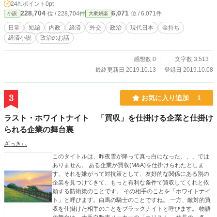
24h.ポイント
0pt
228,704
6,071
位 / 228,704件
位 / 6,071件
小説
大衆娯楽
日常
短編
内政
経済
外交
政治
現代日本
金持ち
経済小説
政治のお話
感想数 0
文字数 3,513
最終更新日 2019.10.13
登録日 2019.10.08
3
お気に入り追加
1
ラスト・ホワイトナイト 「買収」を仕掛ける企業と仕掛け
られる企業の舞台裏
ざっきぃ
このタイトルは、昨夜雪が降って真っ白になった、、、では
ありません。 ある企業が買収(M&A)を仕掛けられたとしま
す。それを嫌がって対抗策として、友好的な関係にある別の
企業を見つけてきて、もっと有利な条件で買収してくれと依
頼する防衛策のことです。 その相手のことを「ホワイトナイ
ト」と呼びます。白馬の騎士のことですね。 一方、敵対的買
収を仕掛けた相手のことをブラックナイトと呼びます。 物語