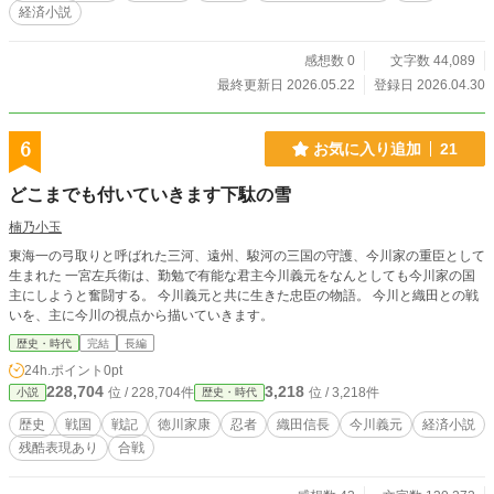
経済小説
感想数 0
文字数 44,089
最終更新日 2026.05.22
登録日 2026.04.30
6
お気に入り追加
21
どこまでも付いていきます下駄の雪
楠乃小玉
東海一の弓取りと呼ばれた三河、遠州、駿河の三国の守護、今川家の重臣として
生まれた 一宮左兵衛は、勤勉で有能な君主今川義元をなんとしても今川家の国
主にしようと奮闘する。 今川義元と共に生きた忠臣の物語。 今川と織田との戦
いを、主に今川の視点から描いていきます。
歴史・時代
完結
長編
24h.ポイント
0pt
228,704
3,218
位 / 228,704件
位 / 3,218件
小説
歴史・時代
歴史
戦国
戦記
徳川家康
忍者
織田信長
今川義元
経済小説
残酷表現あり
合戦