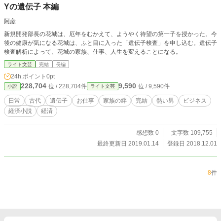
Yの遺伝子 本編
阿彦
新規開発部長の花城は、厄年をむかえて、ようやく待望の第一子を授かった。今
後の健康が気になる花城は、ふと目に入った「遺伝子検査」を申し込む。遺伝子
検査解析によって、花城の家族、仕事、人生を変えることになる。
ライト文芸
完結
長編
24h.ポイント
0pt
228,704
9,590
位 / 228,704件
位 / 9,590件
小説
ライト文芸
日常
古代
遺伝子
お仕事
家族の絆
完結
熱い男
ビジネス
経済小説
経済
感想数 0
文字数 109,755
最終更新日 2019.01.14
登録日 2018.12.01
8
件