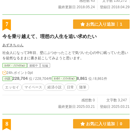
感想数 43
文字数 130,272
最終更新日 2018.05.24
登録日 2018.04.29
7
お気に入り追加
1
今を乗り越えて、理想の人生を追い求めたい
あずきちゃん
社会人になって3年目、壁にぶつかったことで気づいた心の中に眠っていた思い
を徒然なるままに書き起こしてみようと思います。
ｴｯｾｲ・ﾉﾝﾌｨｸｼｮﾝ
連載中
短編
24h.ポイント
0pt
228,704
8,861
位 / 228,704件
位 / 8,861件
小説
ｴｯｾｲ・ﾉﾝﾌｨｸｼｮﾝ
エッセイ
マイペース
経済小説
日常
随筆
感想数 0
文字数 3,247
最終更新日 2025.03.21
登録日 2025.03.21
8
お気に入り追加
0