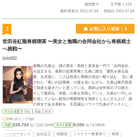
感想数 0
文字数 1,315
最終更新日 2021.07.04
登録日 2021.07.04
5
お気に入り追加
3
世田谷紅龍将棋喫茶 〜美女と無職の合同会社から将棋棋士
へ挑戦〜
lavie800
無職の九条は、謎の美女・美鈴と資本金一円で「合同会社」
を設立する。最新の起業実務と九条に眠る「運気を操る血
脈」を武器に、二人は投資と将棋の頂点へ殴り込む。 ​店に遺
された「呪いの詰将棋」の謎を追いながら、九条は株式投資
で資産を築きたいと思っている、美鈴は女性初のプロ棋士、
そして最高位「赤龍」の座を目指していり。九条が一円しか
出資していない経堂の将棋喫茶を美鈴とともに立ち上げ、謎
の美女である美鈴を、不思議なパワーで九条がアシストして
の夢を追うストーリ！
ライト文芸
完結
長編
R15
24h.ポイント
0pt
228,704
9,590
位 / 228,704件
位 / 9,590件
小説
ライト文芸
ハッピーエンド
会社設立
幼馴染
ミステリー要素有り
将棋