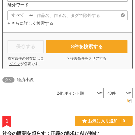
除外ワード
+ さらに詳しく検索する
保存する
8
件を検索する
検索条件の保存には
ロ
× 検索条件をクリアする
グイン
が必要です。
経済小説
タグ
8
件
1
お気に入り追加
0
社会の暗闇を照らす：正義の追求にAIが挑む