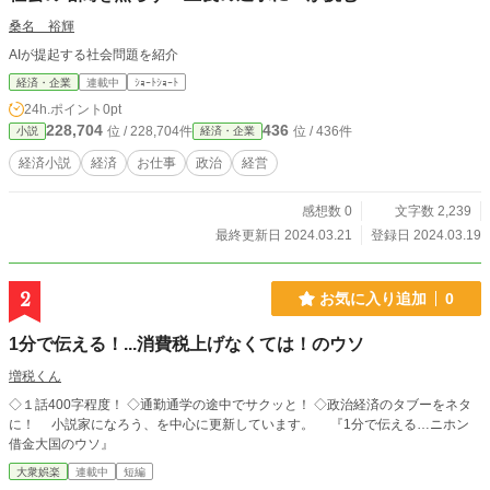
桑名 裕輝
AIが提起する社会問題を紹介
経済・企業
連載中
ｼｮｰﾄｼｮｰﾄ
24h.ポイント
0pt
228,704
436
位 / 228,704件
位 / 436件
小説
経済・企業
経済小説
経済
お仕事
政治
経営
感想数 0
文字数 2,239
最終更新日 2024.03.21
登録日 2024.03.19
2
お気に入り追加
0
1分で伝える！...消費税上げなくては！のウソ
増税くん
◇１話400字程度！ ◇通勤通学の途中でサクッと！ ◇政治経済のタブーをネタ
に！ 小説家になろう、を中心に更新しています。 『1分で伝える…ニホン
借金大国のウソ』
大衆娯楽
連載中
短編