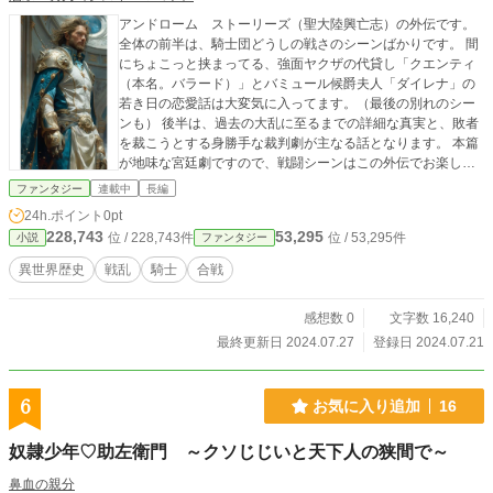
アンドローム ストーリーズ（聖大陸興亡志）の外伝です。
全体の前半は、騎士団どうしの戦さのシーンばかりです。 間
にちょこっと挟まってる、強面ヤクザの代貸し「クエンティ
（本名。バラード）」とバミュール候爵夫人「ダイレナ」の
若き日の恋愛話は大変気に入ってます。（最後の別れのシー
ンも） 後半は、過去の大乱に至るまでの詳細な真実と、敗者
を裁こうとする身勝手な裁判劇が主なる話となります。 本篇
が地味な宮廷劇ですので、戦闘シーンはこの外伝でお楽しみ
ください。 メインシリーズに出てくる人物はおりませんの
ファンタジー
連載中
長編
で、単独の話として読めます。 第一巻は徹頭徹尾、戦さのシ
24h.ポイント
0pt
ーンのみです。 剣と槍と弓のみの戦闘シーンは単調になりが
228,743
53,295
位 / 228,743件
位 / 53,295件
小説
ファンタジー
ちですが、出来るだけ工夫したつもりです。 大活劇を、腹一
杯に堪能してください。
異世界歴史
戦乱
騎士
合戦
感想数 0
文字数 16,240
最終更新日 2024.07.27
登録日 2024.07.21
6
お気に入り追加
16
奴隷少年♡助左衛門 ～クソじじいと天下人の狭間で～
鼻血の親分