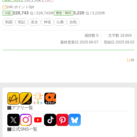
24h.ポイント
0pt
228,743
3,220
位 / 228,743件
位 / 3,220件
小説
歴史・時代
戦国
戦記
巫女
神道
仏教
合戦
感想数 0
文字数 18,804
最終更新日 2025.09.07
登録日 2025.09.02
12
件
アプリ一覧
公式SNS一覧