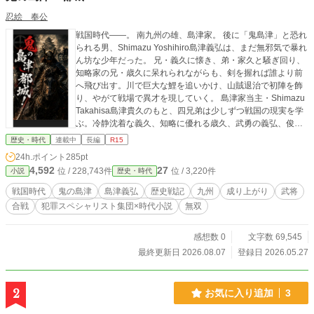
忍絵 奉公
戦国時代――。 南九州の雄、島津家。 後に「鬼島津」と恐れ
られる男、Shimazu Yoshihiro島津義弘は、まだ無邪気で暴れ
ん坊な少年だった。 兄・義久に懐き、弟・家久と騒ぎ回り、
知略家の兄・歳久に呆れられながらも、剣を握れば誰より前
へ飛び出す。川で巨大な鯉を追いかけ、山賊退治で初陣を飾
り、やがて戦場で異才を現していく。 島津家当主・Shimazu
Takahisa島津貴久のもと、四兄弟は少しずつ戦国の現実を学
ぶ。冷静沈着な義久、知略に優れる歳久、武勇の義弘、俊足
と機動戦を得意とする家久。四人は互いを支え合いながら、
歴史・時代
連載中
長編
R15
南九州統一へ進んでいく。 やがて時代は激動へ。 伊東家との
24h.ポイント
285pt
死闘「木崎原の戦い」。 鬼神のごとき突撃で名を轟かせる義
4,592
27
位 / 228,743件
位 / 3,220件
小説
歴史・時代
弘。 そして九州最強・大友家三万の大軍を迎え撃つ「耳川の
戦い」。 圧倒的不利。 誰もが島津滅亡を予想する中、義弘は
戦国時代
鬼の島津
島津義弘
歴史戦記
九州
成り上がり
武将
笑う。 「斬りがいがあるわ」 敵を恐怖で崩し、戦場を切り裂
合戦
犯罪スペシャリスト集団×時代小説
無双
く鬼島津。 その背中に兵たちは奮い立ち、やがて九州の勢力
図そのものを変えていく――
感想数 0
文字数 69,545
最終更新日 2026.08.07
登録日 2026.05.27
2
お気に入り追加
3