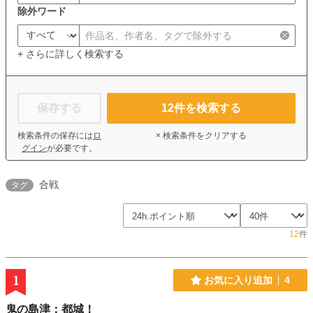
除外ワード
+ さらに詳しく検索する
保存する
12
件を検索する
検索条件の保存には
ロ
× 検索条件をクリアする
グイン
が必要です。
合戦
タグ
12
件
1
お気に入り追加
4
鬼の島津：都城！