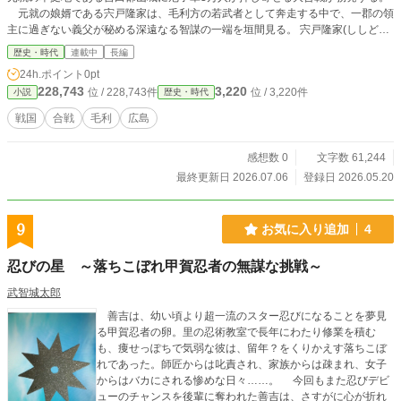
元就の娘婿である宍戸隆家は、毛利方の若武者として奔走する中で、一郡の領
主に過ぎない義父が秘める深遠なる智謀の一端を垣間見る。 宍戸隆家(ししどた
かいえ)：五龍殿 宍戸元源(ししどもとよし)：五龍城主、隆家の祖父 深瀬隆兼(ふ
歴史・時代
連載中
長編
かせたかかね)：岩屋城主、元源の実弟 毛利元就(もうりもとなり)：大殿、隆家
24h.ポイント
0pt
の義父 毛利隆元(もうりたかもと)：若殿、元就の嫡男
228,743
3,220
位 / 228,743件
位 / 3,220件
小説
歴史・時代
戦国
合戦
毛利
広島
感想数 0
文字数 61,244
最終更新日 2026.07.06
登録日 2026.05.20
9
お気に入り追加
4
忍びの星 ～落ちこぼれ甲賀忍者の無謀な挑戦～
武智城太郎
善吉は、幼い頃より超一流のスター忍びになることを夢見
る甲賀忍者の卵。里の忍術教室で長年にわたり修業を積む
も、痩せっぽちで気弱な彼は、留年？をくりかえす落ちこぼ
れであった。師匠からは叱責され、家族からは疎まれ、女子
からはバカにされる惨めな日々……。 今回もまた忍びデビ
ューのチャンスを後輩に奪われた善吉は、さすがに心が折れ