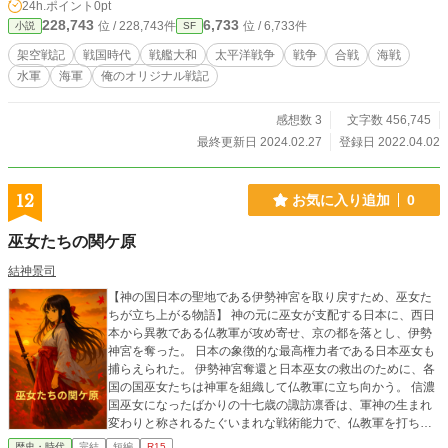
24h.ポイント
0pt
228,743
6,733
位 / 228,743件
位 / 6,733件
小説
SF
架空戦記
戦国時代
戦艦大和
太平洋戦争
戦争
合戦
海戦
水軍
海軍
俺のオリジナル戦記
感想数 3
文字数 456,745
最終更新日 2024.02.27
登録日 2022.04.02
12
お気に入り追加
0
巫女たちの関ケ原
結神景司
【神の国日本の聖地である伊勢神宮を取り戻すため、巫女た
ちが立ち上がる物語】 神の元に巫女が支配する日本に、西日
本から異教である仏教軍が攻め寄せ、京の都を落とし、伊勢
神宮を奪った。 日本の象徴的な最高権力者である日本巫女も
捕らえられた。 伊勢神宮奪還と日本巫女の救出のために、各
国の国巫女たちは神軍を組織して仏教軍に立ち向かう。 信濃
国巫女になったばかりの十七歳の諏訪凛香は、軍神の生まれ
変わりと称されるたぐいまれな戦術能力で、仏教軍を打ち破
っていった。
歴史・時代
完結
短編
R15