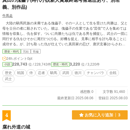
真田の傀儡子(時代小説新人賞最終選考落選歴あり、別名
義、別作品)
牛馬走
大陸の騎馬民族の末裔である傀儡子、その一人として生を受けた尚勝は、父と
母を士分の者に殺されていた。彼は、傀儡子の生業である“芸伎”で人を集めては
情報を収集し、仇を探す。ついに尚勝たちは仇である男を捕捉し、武士の一団に
同行する仇をひそかに尾行(つけ)る。好機を捉え、見事に相手を討ち取ることに
成功する。が、討ち取った仇が仕えていた真田家の忍び、唐沢玄蕃(からさわげ
んば)にあえなく捕まってしまう。死ぬか、真田家当主の息子に臣従するかとい
歴史・時代
完結
長編
う二つの選択肢が示される。――臣従することを選ぶ尚勝たち。
24h.ポイント
0pt
228,743
3,220
位 / 228,743件
位 / 3,220件
小説
歴史・時代
歴史
戦国
侍
忍者
騎馬
武田
徳川
チャンバラ
合戦
武士
感想数 0
文字数 91,460
最終更新日 2025.08.06
登録日 2025.08.03
4
お気に入り追加
3
腐れ外道の城