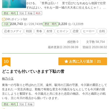
かける。 「世界は広い！ 里で忍びになれぬなら他国で仕官
すればよい。それも一国一城の大大名に仕えるんじゃ！」
善吉の幼馴染で、タイプは正反対ながら、やはり落ちこぼ
歴史・時代
完結
長編
R15
れであるデブで無神経な太郎太が吠える。 それは恋あり友
24h.ポイント
0pt
情あり、そして天下を揺るがす暗殺作戦ありという、想像を
228,743
3,220
位 / 228,743件
位 / 3,220件
小説
歴史・時代
超えたいきあたりばったりの冒険のはじまりだった───。
本作は戦国時代が舞台ですが、歴史的背景はきわめて希薄
忍者コメディ
戦国
青春
友情
ヒロイン
恋愛
ヒーロー
合戦
です。〈甲賀の里〉以外の国や人物などはすべて架空のもの
です。半ファンタジーの青春コメディー忍者アクションとし
感想数 0
文字数 58,754
てお楽しみください。
最終更新日 2020.08.09
登録日 2020.08.02
10
お気に入り追加
21
どこまでも付いていきます下駄の雪
楠乃小玉
東海一の弓取りと呼ばれた三河、遠州、駿河の三国の守護、今川家の重臣として
生まれた 一宮左兵衛は、勤勉で有能な君主今川義元をなんとしても今川家の国
主にしようと奮闘する。 今川義元と共に生きた忠臣の物語。 今川と織田との戦
いを、主に今川の視点から描いていきます。
歴史・時代
完結
長編