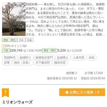
戦国末期―― 海を制し、巨万の富を築いた海賊商人、 納屋助
左衛門は、まさに絶頂の只中にあった。 だが、天下人・豊臣
秀吉の、ある要請を拒んだことで、運命の歯車は静かに狂い
始める。 やがて助左衛門は倒れ、意識の底へと沈んでいく―
― それは、忘れようとしても決して消えない過去。 戦に巻き
込まれ、雑兵に捕らえられた少年時代の助左衛門。 彼は
〝人〟ではなく〝物〟として扱われ、奴隷市場へと売り飛ば
される。 キリシタンという異質な存在であった彼は、 奴隷商
人の元締め――天海の目に留まり、尾張へと連れていかれる
歴史・時代
完結
短編
ことになった。 その頃の尾張では、 後に天下を揺るがす男・
24h.ポイント
0pt
織田信長が、 まだ〝うつけ〟と嘲笑われていた。 だがその裏
228,743
3,220
位 / 228,743件
位 / 3,220件
小説
歴史・時代
で、戦の火種は確実に、静かに広がっていた。 なぜ、人は戦
うのか。 なぜ、戦は人を〝商品〟へと変えるのか。 奴隷商人
戦国時代
奴隷狩り
納屋助左衛門
奴隷商人
人身売買
合戦
が暗躍する戦場で、少年はその残酷な現実を目の当たりにす
掠奪
雑兵（百姓）
木下藤吉郎
織田信長
る。 怒り。絶望。 そして、抗う意志。 すべては、ここから
始まった。 やがて彼は、海へ出る―― 運命に抗うために。
感想数 2
文字数 17,936
最終更新日 2019.05.12
登録日 2019.05.04
7
お気に入り追加
0
ミリオンウォーズ