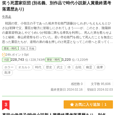
笑う死霊家臣団 (別名義、別作品で時代小説新人賞最終選考
落選歴あり)
牛馬走
戦国の世、小領主の子であった柏木市右衛門源藤(かしわぎいちえもんもとひ
さ)は初陣で父、重臣が敵方に皆殺しにされてしまう――が、このとき、陰陽師
の蘆屋道明(あしやどうめい)が戦場に満ちる瘴気を利用し、死んだ弟を甦らせよ
うと秘術、泰山府君祭を行っていた。若い市右衛門を残して死んだことを無念に
思った重臣たちが、道明の弟の魂を押しのけ死霊となってこの世へと戻ってく
る。戦場を逃れるも落ち武者狩りに遭っていた市右衛門を彼らは救った……
歴史・時代
完結
長編
24h.ポイント
0pt
228,743
3,220
位 / 228,743件
位 / 3,220件
小説
歴史・時代
ホラー
オカルト
時代
歴史
武士
侍
合戦
幽霊
薩摩
島津
感想数 0
文字数 95,606
最終更新日 2024.02.16
登録日 2024.02.03
3
お気に入り追加
1