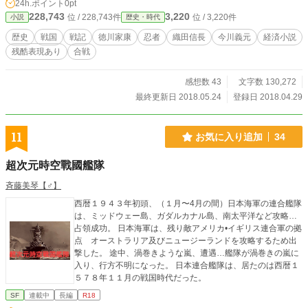
24h.ポイント
0pt
228,743
3,220
位 / 228,743件
位 / 3,220件
小説
歴史・時代
歴史
戦国
戦記
徳川家康
忍者
織田信長
今川義元
経済小説
残酷表現あり
合戦
感想数 43
文字数 130,272
最終更新日 2018.05.24
登録日 2018.04.29
11
お気に入り追加
34
超次元時空戰國艦隊
斉藤美琴【♂】
西暦１９４３年初頭、（１月〜4月の間）日本海軍の連合艦隊
は、ミッドウェー島、ガダルカナル島、南太平洋など攻略…
占領成功。 日本海軍は、残り敵アメリカ•イギリス連合軍の拠
点 オーストラリア及びニュージーランドを攻略するため出
撃した。 途中、渦巻きような嵐、遭遇…艦隊が渦巻きの嵐に
入り、行方不明になった。 日本連合艦隊は、居たのは西暦１
５７８年１１月の戦国時代だった。
SF
連載中
長編
R18