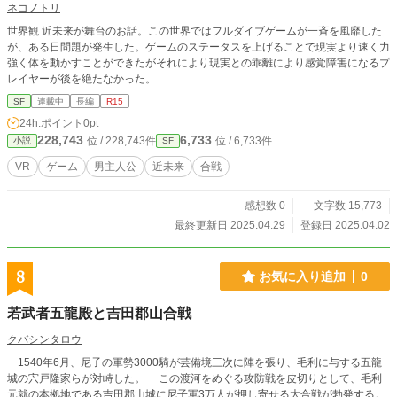
ネコノトリ
世界観 近未来が舞台のお話。この世界ではフルダイブゲームが一斉を風靡した
が、ある日問題が発生した。ゲームのステータスを上げることで現実より速く力
強く体を動かすことができたがそれにより現実との乖離により感覚障害になるプ
レイヤーが後を絶たなかった。
SF
連載中
長編
R15
24h.ポイント
0pt
228,743
6,733
位 / 228,743件
位 / 6,733件
小説
SF
VR
ゲーム
男主人公
近未来
合戦
感想数 0
文字数 15,773
最終更新日 2025.04.29
登録日 2025.04.02
8
お気に入り追加
0
若武者五龍殿と吉田郡山合戦
クバシンタロウ
1540年6月、尼子の軍勢3000騎が芸備境三次に陣を張り、毛利に与する五龍
城の宍戸隆家らが対峙した。 この渡河をめぐる攻防戦を皮切りとして、毛利
元就の本拠地である吉田郡山城に尼子軍3万人が押し寄せる大合戦が勃発する。