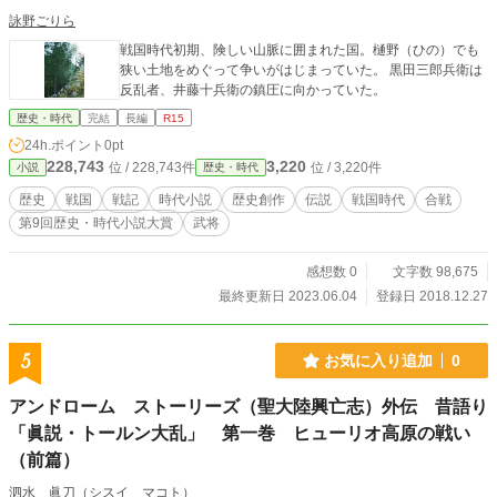
詠野ごりら
戦国時代初期、険しい山脈に囲まれた国。樋野（ひの）でも
狭い土地をめぐって争いがはじまっていた。 黒田三郎兵衛は
反乱者、井藤十兵衛の鎮圧に向かっていた。
歴史・時代
完結
長編
R15
24h.ポイント
0pt
228,743
3,220
位 / 228,743件
位 / 3,220件
小説
歴史・時代
歴史
戦国
戦記
時代小説
歴史創作
伝説
戦国時代
合戦
第9回歴史・時代小説大賞
武将
感想数 0
文字数 98,675
最終更新日 2023.06.04
登録日 2018.12.27
5
お気に入り追加
0
アンドローム ストーリーズ（聖大陸興亡志）外伝 昔語り
「眞説・トールン大乱」 第一巻 ヒューリオ高原の戦い
（前篇）
泗水 眞刀（シスイ マコト）