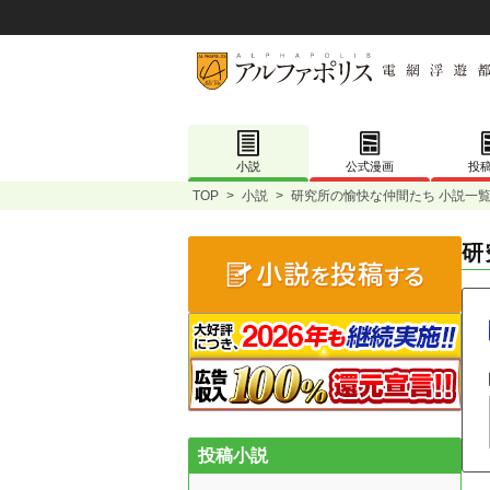
小説
公式漫画
投
TOP
>
小説
>
研究所の愉快な仲間たち 小説一
研
投稿小説