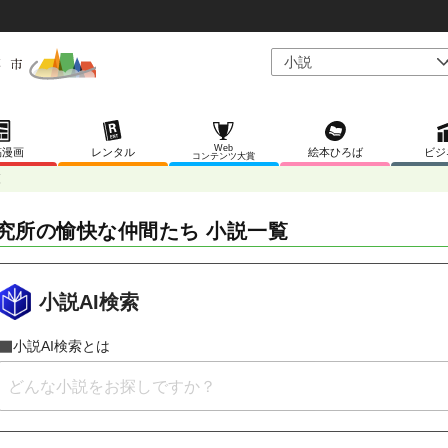
Web
稿漫画
レンタル
絵本ひろば
ビジ
コンテンツ大賞
覧
究所の愉快な仲間たち 小説一覧
小説AI検索
小説AI検索とは