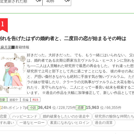
1
別れを告げたはずの婚約者と、二度目の恋が始まるその時は
当麻月菜
書籍情報
好きだった。大好きだった。 でも、もう一緒にはいられない。 父の死を機に没落令嬢となったクラーラ・セランネ
は、婚約者である次期公爵家当主ヴァルラム・ヒーストンに別れを告げ、王都を去っ
ち──二人は人里離れた研究所で最悪の再会をした。 すれ違った想いを抱えたままクラーラとヴァルラムは、その
研究所で上司と部下として共に過ごすことになる。 彼の幸せの為に身を引きたいと間違った方向に頑張るクラーラ
と、戸惑い傷付きながらも絶対に手放す気が無いヴァルラム。 ただでさえ絡まる二人を更にややこしくするクラー
ラの妹が登場したり、クラーラの元執事がヴァルラムと火花を散らしたり。 個性的な研究所の先輩
れたり、見守られながら、二人にとって一番良い結末を模索する二度目の恋物語。 ※他の
います。 ※過去の作品を大幅に加筆修正して、新しい作品として投
を使用しての自作です。
恋愛
連載中
長編
R15
36,424
15,963
24h.ポイント
7pt
位 / 228,725件
位 / 66,355件
小説
恋愛
恋愛
ハッピーエンド
婚約破棄をしたいのか迷走中
研究所の愉快な仲間た
すれ違い
一途なヒーロー
素直になれないヒロイン
過去の清算