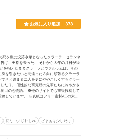
お気に入り追加
378
た。 それから３年の月日が経
たちに冷やかさ
サイトでも重複投稿して
稿しています。 ※表紙はフリー素材ACの素材
ち
切ない／じれじれ
ざまぁは少しだけ