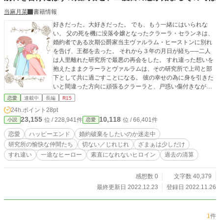
当麻月菜
書籍情報
好きだった。大好きだった。 でも、もう一緒にはいられな
い。 父の死を機に没落令嬢となったクラーラ・セランネは、
婚約者である次期公爵家当主ヴァルラム・ヒーストンに別れ
を告げ、王都を去った。 それから３年の月日が経ち──二人
は人里離れた研究所で最悪の再会をした。 すれ違った想いを
抱えたままクラーラとヴァルラムは、その研究所で上司と部
下として共に過ごすことになる。 彼の幸せの為に身を引きた
いと間違った方向に頑張るクラーラと、戸惑い傷付きながら
も絶対に手放す気が無いヴァルラム。 ただでさえ絡まる二人
恋愛
連載中
長編
R15
を更にややこしくするクラーラの妹が登場したり、クラーラ
24h.ポイント
28pt
の元執事がヴァルラムと火花を散らしたり。 個性的な研究所
23,155
10,118
位 / 228,941件
位 / 66,401件
小説
恋愛
の先輩たちに冷やかされたり、見守られながら、二人にとっ
て一番良い結末を模索する二度目の恋物語。 ※他のサイトで
恋愛
ハッピーエンド
婚約破棄をしたいのか迷走中
も重複投稿しています。 ※過去の作品を大幅に加筆修正し
研究所の愉快な仲間たち
切ない／じれじれ
ざまぁは少しだけ
て、新しい作品として投稿しています。 ※表紙はフリー素材
すれ違い
一途なヒーロー
素直になれないヒロイン
過去の清算
ACの素材を使用しての自作です。
感想数 0
文字数 40,379
最終更新日 2022.12.23
登録日 2022.11.26
1
件