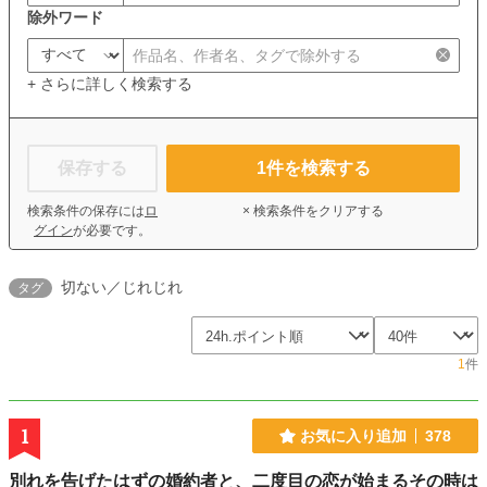
除外ワード
+ さらに詳しく検索する
保存する
1
件を検索する
検索条件の保存には
ロ
× 検索条件をクリアする
グイン
が必要です。
切ない／じれじれ
タグ
1
件
1
お気に入り追加
378
別れを告げたはずの婚約者と、二度目の恋が始まるその時は