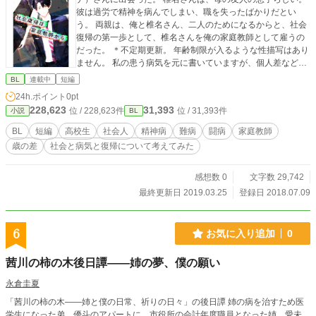
彼は過労で精神を病んでしまい、職を失ったばかりだとい
う。 両親は、俺と椎名さん、二人のためになるからと、社会
復帰の第一歩として、椎名さんを俺の家庭教師として雇うの
だった。 ＊不定期更新。 年齢制限が入るような性描写はあり
ません。 私の患う病気を元に書いていますが、個人差などあ
りますので、必ずしも同じ症状という訳ではありません。 全
BL
連載中
短編
てに於いて、作者の妄想により成り立っております。 現実の
24h.ポイント
0pt
ものとは一切の関係も御座いません。 また専門家ではないた
228,623
31,393
位 / 228,623件
位 / 31,393件
小説
BL
め、間違った解釈もあるかもしれません。 以上のことご理解
頂けたらと思います。
BL
短編
高校生
社会人
精神病
難病
闘病
家庭教師
歳の差
社会と病気と復帰について考えてみた
感想数 0
文字数 29,742
最終更新日 2019.03.25
登録日 2018.07.09
6
お気に入り追加
0
茜川の柿の木後日譚――姉の夢、僕の願い
永倉圭夏
「茜川の柿の木――姉と僕の日常、祈りの日々」の後日譚 姉の病を治すため医
学生になった弟、優斗のアパートに、市役所の会計年度職員となった姉、愛未