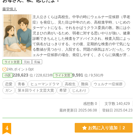
お母さん、私、恋したよ！
藤堂慎人
主人公さくらは高校生。中学の時にウェルナー症候群（早老
症）を発症し、見た目は中年のため、高校進学時、いじめの
ターゲットになる。それをかばうクラス委員の敦。敦には小
児まひの弟がいるため、弱者に対する思いやりが強い。健康
診断できちんとした検査をアドバイスされ、検査入院によっ
て病名がはっきりする。その後、定期的な検査の中で気にな
る数値が見つかり、入院する。問題の病気はガンだった。ウ
ェルナー症候群の場合、発症しやすく、さくらに病魔が牙を
向けたのだ。医師や両親は病名を伏せるがそれもできなくな
ライト文芸
完結
長編
り、ついに告知する。優しい性格のさくらもさすがにそのこ
24h.ポイント
0pt
とに対して怒りを露わにし、精神的に落ち込む。敦はそうい
228,623
9,591
位 / 228,623件
位 / 9,591件
小説
ライト文芸
うさくらを毎日見舞いで励まし、互いに恋心が芽生える。そ
の心情はさくらの夢で形になる。さくらの心情を日記で表す
恋愛
青春
ヒューマンドラマ
高校生
難病
ウェルナー症候群
という新形式の表現方法の作品で、立体的な視点からその変
ガン
第８回ライト文芸大賞
希望
じんわり
化を把握できる内容。令和版「愛と死を見つめて」を意識し
た作品。
感想数 0
文字数 140,429
最終更新日 2025.06.08
登録日 2025.04.23
4
お気に入り追加
2