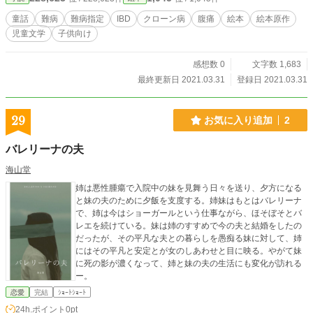
童話
難病
難病指定
IBD
クローン病
腹痛
絵本
絵本原作
児童文学
子供向け
感想数 0
文字数 1,683
最終更新日 2021.03.31
登録日 2021.03.31
29
お気に入り追加
2
バレリーナの夫
海山堂
姉は悪性腫瘍で入院中の妹を見舞う日々を送り、夕方になる
と妹の夫のために夕飯を支度する。姉妹はもとはバレリーナ
で、姉は今はショーガールという仕事ながら、ほそぼそとバ
レエを続けている。妹は姉のすすめで今の夫と結婚をしたの
だったが、その平凡な夫との暮らしを愚痴る妹に対して、姉
にはその平凡と安定とが女のしあわせと目に映る。やがて妹
に死の影が濃くなって、姉と妹の夫の生活にも変化が訪れる
ー。
恋愛
完結
ｼｮｰﾄｼｮｰﾄ
24h.ポイント
0pt