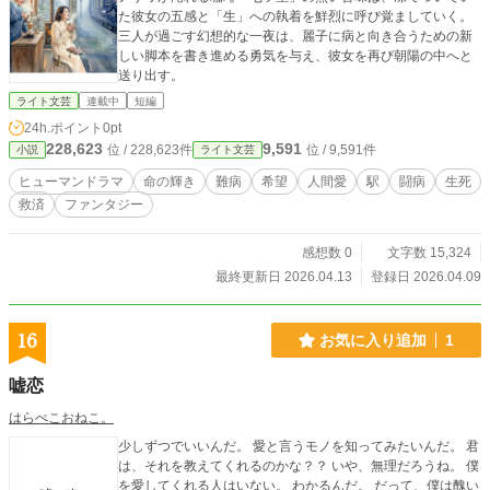
た彼女の五感と「生」への執着を鮮烈に呼び覚ましていく。
三人が過ごす幻想的な一夜は、麗子に病と向き合うための新
しい脚本を書き進める勇気を与え、彼女を再び朝陽の中へと
送り出す。
ライト文芸
連載中
短編
24h.ポイント
0pt
228,623
9,591
位 / 228,623件
位 / 9,591件
小説
ライト文芸
ヒューマンドラマ
命の輝き
難病
希望
人間愛
駅
闘病
生死
救済
ファンタジー
感想数 0
文字数 15,324
最終更新日 2026.04.13
登録日 2026.04.09
16
お気に入り追加
1
嘘恋
はらぺこおねこ。
少しずつでいいんだ。 愛と言うモノを知ってみたいんだ。 君
は、それを教えてくれるのかな？？ いや、無理だろうね。 僕
を愛してくれる人はいない。 わかるんだ。 だって、僕は醜い