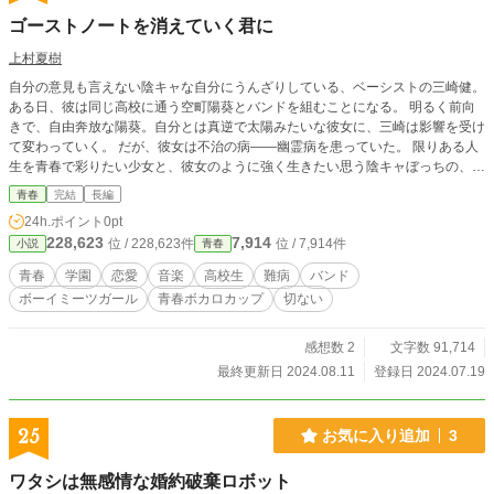
ゴーストノートを消えていく君に
上村夏樹
自分の意見も言えない陰キャな自分にうんざりしている、ベーシストの三崎健。
ある日、彼は同じ高校に通う空町陽葵とバンドを組むことになる。 明るく前向
きで、自由奔放な陽葵。自分とは真逆で太陽みたいな彼女に、三崎は影響を受け
て変わっていく。 だが、彼女は不治の病――幽霊病を患っていた。 限りある人
生を青春で彩りたい少女と、彼女のように強く生きたい思う陰キャぼっちの、ロ
ックで切ない青春物語。
青春
完結
長編
24h.ポイント
0pt
228,623
7,914
位 / 228,623件
位 / 7,914件
小説
青春
青春
学園
恋愛
音楽
高校生
難病
バンド
ボーイミーツガール
青春ボカロカップ
切ない
感想数 2
文字数 91,714
最終更新日 2024.08.11
登録日 2024.07.19
25
お気に入り追加
3
ワタシは無感情な婚約破棄ロボット