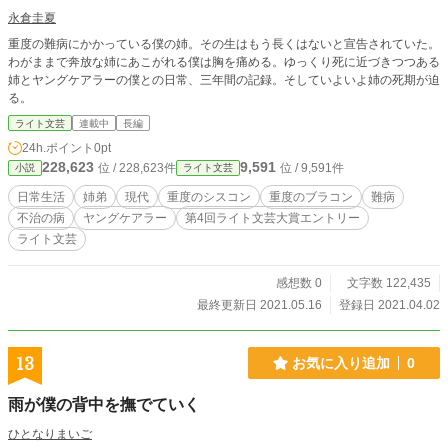
永倉圭夏
重度の難病にかかっている僕の姉。その生はもう長くはないと宣告されていた。
わがままで奔放な姉にあこがれる僕は胸を痛める。ゆっくり死に近づきつつある
姉とヤングケアラーの僕との日常、三年間の記録。そしていよいよ姉の死期が迫
る。
ライト文芸
連載中
長編
24h.ポイント
0pt
228,623
9,591
位 / 228,623件
位 / 9,591件
小説
ライト文芸
日常生活
姉弟
現代
重度のシスコン
重度のブラコン
難病
不治の病
ヤングケアラー
第4回ライト文芸大賞エントリー
ライト文芸
感想数 0
文字数 122,435
最終更新日 2021.05.16
登録日 2021.04.02
13
お気に入り追加
0
雨が僕の背中を撫でていく
ひとなりまいご