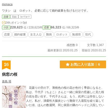
monaca
ワタシ は ロボット。 必要に応じて婚約破棄を告げるだけです。
恋愛
完結
ｼｮｰﾄｼｮｰﾄ
24h.ポイント
0pt
228,623
66,323
位 / 228,623件
位 / 66,323件
小説
恋愛
恋愛
婚約破棄
女主人公
難病
ロボット
無感情
現代
感想数 0
文字数 1,367
最終更新日 2020.01.25
登録日 2020.01.25
26
お気に入り追加
6
病窓の桜
喜島 塔
花曇りの空の下、薄桃色の桜の花が色付く季節になると、
私は、千代子（ちよこ）さんと一緒に病室の窓越しに見た桜
の花を思い出す。千代子さんは、もう、此岸には存在しない
人だ。私が、潰瘍性大腸炎という難病で入退院を繰り返して
いた頃、ほんの数週間、同じ病室の隣のベッドに入院してい