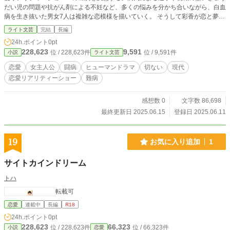
だい児の問題や抗がん剤による不妊など、多くの悩みを分かち合いながら、白血
病を生き抜いた男女7人は複雑な恋模様を描いていく。 そうして彩香が恋と夢を
叶える目前となったその時、残酷な運命の神は裁定を下した。 ※完結まで執筆
ライト文芸
完結
長編
済み
24h.ポイント
0pt
228,623
9,591
位 / 228,623件
位 / 9,591件
小説
ライト文芸
恋愛
女主人公
闘病
ヒューマンドラマ
切ない
現代
恋愛リアリティーショー
難病
感想数 0
文字数 86,698
最終更新日 2025.06.15
登録日 2025.06.11
19
お気に入り追加
1
サイトカインドリーム
トハ
転載可
恋愛
連載中
長編
R18
24h.ポイント
0pt
228,623
66,323
位 / 228,623件
位 / 66,323件
小説
恋愛