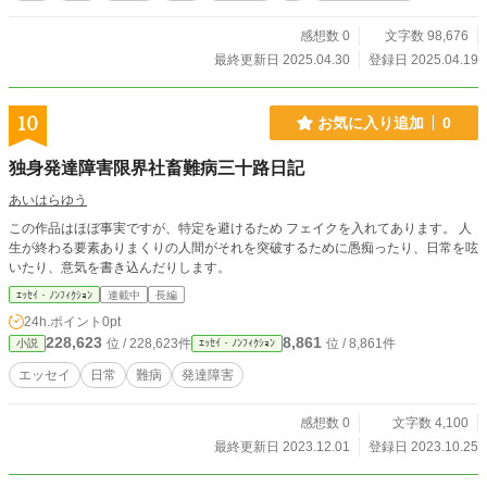
感想数 0
文字数 98,676
最終更新日 2025.04.30
登録日 2025.04.19
10
お気に入り追加
0
独身発達障害限界社畜難病三十路日記
あいはらゆう
この作品はほぼ事実ですが、特定を避けるため フェイクを入れてあります。 人
生が終わる要素ありまくりの人間がそれを突破するために愚痴ったり、日常を呟
いたり、意気を書き込んだりします。
ｴｯｾｲ・ﾉﾝﾌｨｸｼｮﾝ
連載中
長編
24h.ポイント
0pt
228,623
8,861
位 / 228,623件
位 / 8,861件
小説
ｴｯｾｲ・ﾉﾝﾌｨｸｼｮﾝ
エッセイ
日常
難病
発達障害
感想数 0
文字数 4,100
最終更新日 2023.12.01
登録日 2023.10.25