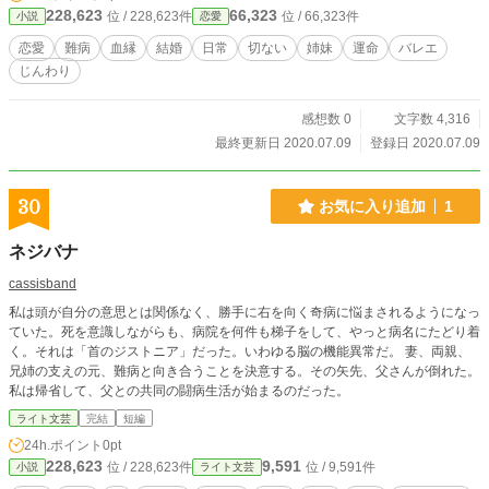
228,623
66,323
位 / 228,623件
位 / 66,323件
小説
恋愛
恋愛
難病
血縁
結婚
日常
切ない
姉妹
運命
バレエ
じんわり
感想数 0
文字数 4,316
最終更新日 2020.07.09
登録日 2020.07.09
30
お気に入り追加
1
ネジバナ
cassisband
私は頭が自分の意思とは関係なく、勝手に右を向く奇病に悩まされるようになっ
ていた。死を意識しながらも、病院を何件も梯子をして、やっと病名にたどり着
く。それは「首のジストニア」だった。いわゆる脳の機能異常だ。 妻、両親、
兄姉の支えの元、難病と向き合うことを決意する。その矢先、父さんが倒れた。
私は帰省して、父との共同の闘病生活が始まるのだった。
ライト文芸
完結
短編
24h.ポイント
0pt
228,623
9,591
位 / 228,623件
位 / 9,591件
小説
ライト文芸