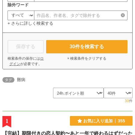
除外ワード
+ さらに詳しく検索する
保存する
30
件を検索する
検索条件の保存には
ロ
× 検索条件をクリアする
グイン
が必要です。
難病
タグ
30
件
1
お気に入り追加
355
【完結】期限付きの恋人契約〜あと一年で終わるはずだった