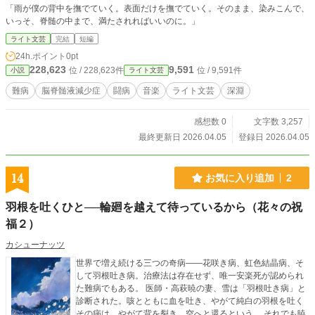
「雨が僕の背中を撫でていく。表面だけを撫でていく。そのまま、染みこんで、
いっそ、脊髄の中まで、満たされればいいのに。」
ライト文芸
完結
短編
24h.ポイント
0pt
228,623
9,591
位 / 228,623件
位 / 9,591件
小説
ライト文芸
難病
脳脊髄液減少症
闘病
音楽
ライト文芸
深淵
感想数 0
文字数 3,257
最終更新日 2026.04.05
登録日 2026.04.05
14
お気に入り追加
2
羽根を吐くひと──輪廻を越えて待っているから（花々の祝
福２）
カシューナッツ
世界で増え続ける三つの奇病――花咲き病、虹色結晶病、そ
して羽根吐き病。治療法は存在せず、唯一安楽死が認められ
た難病でもある。 医師・高萩暁の妻、雪は「羽根吐き病」と
診断された。咳とともに血を吐き、やがて純白の羽根を吐く
その病は、やがて背を裂き、空へと還るという。 それでも暁