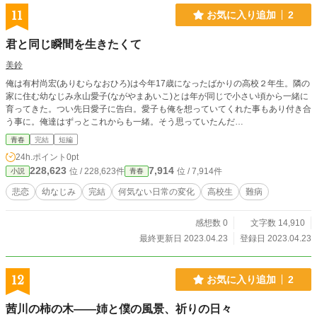
11
お気に入り追加
2
君と同じ瞬間を生きたくて
美鈴
俺は有村尚宏(ありむらなおひろ)は今年17歳になったばかりの高校２年生。隣の
家に住む幼なじみ永山愛子(ながやまあいこ)とは年が同じで小さい頃から一緒に
育ってきた。つい先日愛子に告白。愛子も俺を想っていてくれた事もあり付き合
う事に。俺達はずっとこれからも一緒。そう思っていたんだ…
青春
完結
短編
24h.ポイント
0pt
228,623
7,914
位 / 228,623件
位 / 7,914件
小説
青春
悲恋
幼なじみ
完結
何気ない日常の変化
高校生
難病
感想数 0
文字数 14,910
最終更新日 2023.04.23
登録日 2023.04.23
12
お気に入り追加
2
茜川の柿の木――姉と僕の風景、祈りの日々