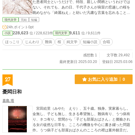
た患者同士というだけで、特段、親しい間柄というわけでは
ない。それでも、あの日、千代子さんが病室の窓越しの桜を
眺めながら「綺麗ねえ」と紡いだ凡庸な言葉を忘れることが
できない。 私は、ベッドのカーテン越しに聞き知った情報
現代文学
完結
短編
を元に、退院後、千代子さんが所属している『ウグイス合唱
24h.ポイント
0pt
団』の定期演奏会へと足を運んだ。だが、そこに、千代子さ
228,623
9,611
位 / 228,623件
位 / 9,611件
小説
現代文学
んの姿はなかった。 一年ほどの時が過ぎ、私は、アルバイ
トを始めた。忙しい日々の中、千代子さんと見た病窓の桜の
ほっこり
じんわり
難病
桜
純文学
短編小説
合唱
記憶が薄れていった頃、私は、千代子さんの訃報を知ること
になる。
感想数 1
文字数 29,492
最終更新日 2025.03.20
登録日 2025.03.06
27
お気に入り追加
0
憂悶日和
喜島 塔
宮田絵里（みやた えり）、五十歳。独身。実家暮らし。
金無し、子ども無し、生きる希望無し、難病有り、うつ病有
り、ネコ有り。世間から「子ども部屋おばさん」と揶揄され
る女の徒然な日常を、こころの機微を中心に書き綴った問題
作。うつ病子ども部屋おばさんのこころの裡は案外饒舌だ。