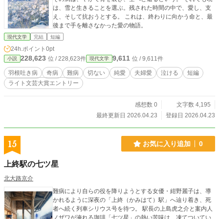
は、雪と生きることを選ぶ。残された時間の中で、愛し、支
え、そして抗おうとする。 これは、終わりに向かう命と、最
後まで手を離さなかった愛の物語。
現代文学
完結
短編
24h.ポイント
0pt
228,623
9,611
位 / 228,623件
位 / 9,611件
小説
現代文学
羽根吐き病
奇病
難病
切ない
純愛
夫婦愛
泣ける
短編
ライト文芸大賞エントリー
感想数 0
文字数 4,195
最終更新日 2026.04.23
登録日 2026.04.23
15
お気に入り追加
0
上終駅の七ツ星
北大路京介
難病により自らの役を降りようとする女優・紺野麗子は、導
かれるように深夜の「上終（かみはて）駅」へ辿り着き、死
者へ続く列車シリウス号を待つ。 駅長の上島虎之介と案内人
ノザワが淹れる珈琲「七ツ星」の熱い苦味は、凍てついてい