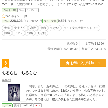
めて出会った病院のロビーへと向かうと、そこには亡くなったはずのミズキの姿
があって…
ライト文芸
完結
ｼｮｰﾄｼｮｰﾄ
24h.ポイント
0pt
228,623
9,591
位 / 228,623件
位 / 9,591件
小説
ライト文芸
青春
女主人公
恋愛
余命
切ない
ライト文芸大賞エントリー
難病
ピアノ
短編
幻想的
感想数 0
文字数 13,156
最終更新日 2023.04.30
登録日 2023.04.30
8
お気に入り追加
1
ちるらむ ちるらむ
喜島 塔
鳴呼、また、あの声だ。 その声は、彩織（いおり）に纏
わりつき彼女を苦しめた。12歳という若さで余命宣告をされ
た彩織が、目前に迫っている「死」よりも怖しいと感じるそ
の声。その答えは、彼女の失われた記憶の中にあった。
ホラー
完結
ｼｮｰﾄｼｮｰﾄ
R15