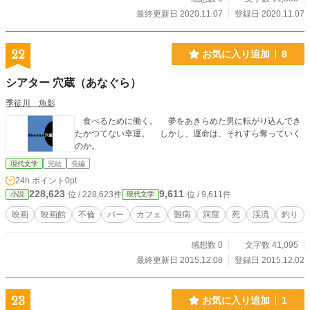
最終更新日 2020.11.07
登録日 2020.11.07
22
お気に入り追加
8
シアター 穴蔵（あなぐら）
季徒川 魚影
食べるために働く。 夢をあきらめた男に転がり込んでき
たかつてない幸運。 しかし、運命は、それすら奪っていく
のか。
現代文学
完結
長編
24h.ポイント
0pt
228,623
9,611
位 / 228,623件
位 / 9,611件
小説
現代文学
映画
映画館
不倫
バー
カフェ
難病
洞窟
死
渓流
釣り
感想数 0
文字数 41,095
最終更新日 2015.12.08
登録日 2015.12.02
23
お気に入り追加
1