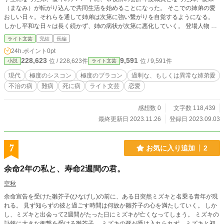
（まなみ）が転がり込んで共同生活を始めることになった。 そこでの姉弟の愛
おしい日々。それらを通して姉弟は次第に強い繋がりを自覚するようになる。
しかし平和な日々は長く続かず、姉の病状が次第に悪化していく。 登場人物 ・
早坂優斗：本作の主人公。彩寧（あやね）というれっきとした彼女がいながら、
ライト文芸
完結
長編
姉の魅力に惹きつけられ苦悩する。 ・早坂愛未（まなみ）：優斗の姉。優斗の
24h.ポイント
0pt
ことをゆーくんと呼び、からかい、命令し、挑発する。が、肝心なところでは優
228,623
9,591
位 / 228,623件
位 / 9,591件
小説
ライト文芸
斗に依存してべったりな面も見せる。 ・伊野彩寧（あやね）：優斗の彼女。中
一の初夏に告白してフラれて以来の仲。優斗と愛未が互いに極度のブラコンとシ
現代
極度のシスコン
極度のブラコン
過剰な、もしくは異常な姉弟愛
スコンであることを早くから見抜いていた。にもかかわらず、常に優斗から離れ
不治の病
難病
死に病
ライト文芸
恋愛
ることもなくそばにい続けた。今は優斗と同じ医大に通学。 ・樋口将司（まさ
し）愛未が突然連れてきた婚約者。丸顔に落ち窪んだ眼、あばた面と外見は冴え
ない。実直で誠実なだけが取り柄。しかもその婚約が訳ありで…… 彼を巡り自
感想数 0
文字数 118,439
体はますます混乱していく。
最終更新日 2023.11.26
登録日 2023.09.03
7
お気に入り追加
2
余命2年の私と、寿命2週間の君。
空秋
余命宣告を受けた雛芥子(ひなげし)の前に、ある日突然ミズキと名乗る青年が現
れる。 見ず知らずの彼と過ごす時間は何故か雛芥子の心を満たしていく。 しか
し、ミズキと出会って2週間がたった日にミズキが亡くなってしまう。 ミズキの
訃報に大きな衝撃を受ける雛芥子。 ミズキの死が受け入れられず、ミズキと初