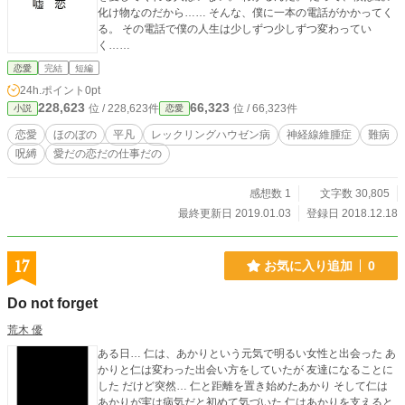
化け物なのだから…… そんな、僕に一本の電話がかかってく
る。 その電話で僕の人生は少しずつ少しずつ変わってい
く……
恋愛
完結
短編
24h.ポイント
0pt
228,623
66,323
位 / 228,623件
位 / 66,323件
小説
恋愛
恋愛
ほのぼの
平凡
レックリングハウゼン病
神経線維腫症
難病
呪縛
愛だの恋だの仕事だの
感想数 1
文字数 30,805
最終更新日 2019.01.03
登録日 2018.12.18
17
お気に入り追加
0
Do not forget
荒木 優
ある日… 仁は、あかりという元気で明るい女性と出会った あ
かりと仁は変わった出会い方をしていたが 友達になることに
した だけど突然… 仁と距離を置き始めたあかり そして仁は
あかりが実は病気だと初めて気づいた 仁はあかりを支えると