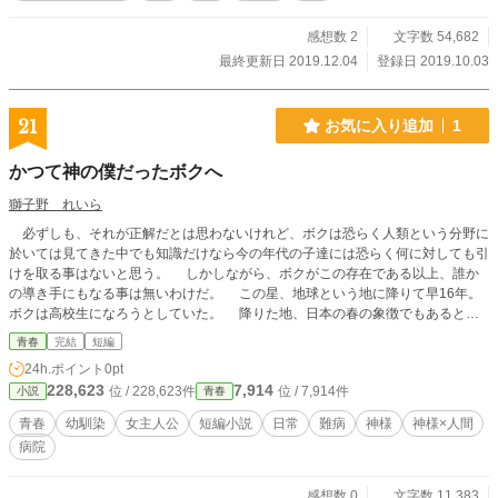
感想数 2
文字数 54,682
最終更新日 2019.12.04
登録日 2019.10.03
21
お気に入り追加
1
かつて神の僕だったボクへ
獅子野 れいら
必ずしも、それが正解だとは思わないけれど、ボクは恐らく人類という分野に
於いては見てきた中でも知識だけなら今の年代の子達には恐らく何に対しても引
けを取る事はないと思う。 しかしながら、ボクがこの存在である以上、誰か
の導き手にもなる事は無いわけだ。 この星、地球という地に降りて早16年。
ボクは高校生になろうとしていた。 降りた地、日本の春の象徴でもあると言
える桜の儚さと鮮やかさには何度驚かされただろう。 ——気がつくと、16年
青春
完結
短編
生きてきて、自分でも驚く程に人間らしく、感情が豊かになった気がする。
24h.ポイント
0pt
今から書くのは、そのボクが、たったの16年という若さで大きな病を患ってし
228,623
7,914
位 / 228,623件
位 / 7,914件
小説
青春
まって未来を失った、そんな唯一の『友達』との日記を残そうと思う。 この
物語はちょっぴり辛いけど、たまにほっこりできる細やかなものがたり。
青春
幼馴染
女主人公
短編小説
日常
難病
神様
神様×人間
病院
感想数 0
文字数 11,383