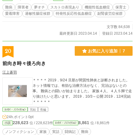
難病
障害者
夢オチ
スカトロ表現あり
機能性低血糖症
保育士
愛着障害
過敏性腸症候群
特発性反応性低血糖症
副腎疲労症候群
文字数 84,638
最終更新日 2023.04.14
登録日 2023.04.14
20
お気に入り追加
7
前向き時々後ろ向き
江上蒼羽
＊＊＊＊ 2019．9/24 旦那が間質性肺炎と診断されました。
ネット情報では、有効な治療方法がなく、完治はないとの
事。 難病との闘いが始まりました。 家族４人、４人５脚で走
り抜けたいと思います。 2019．10/3～公開 2019．12/4完結
＊＊＊＊＊
ｴｯｾｲ・ﾉﾝﾌｨｸｼｮﾝ
完結
長編
24h.ポイント
0pt
228,623
8,861
位 / 228,623件
位 / 8,861件
小説
ｴｯｾｲ・ﾉﾝﾌｨｸｼｮﾝ
ノンフィクション
家族
実話
闘病記
難病