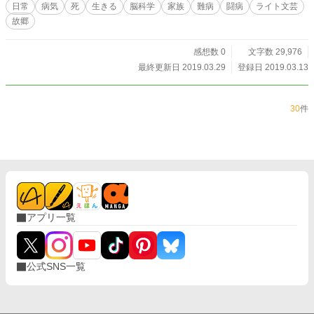
日常
病気
死
生きる
脳科学
家族
難病
闘病
ライト文芸
故郷
感想数 0
文字数 29,976
最終更新日 2019.03.29
登録日 2019.03.13
30
件
アプリ一覧
公式SNS一覧