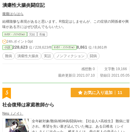
潰瘍性大腸炎闘症記
腹腹はらはら
結構陰惨な表現があると思います。R指定はしませんが、この症状の関係者や興
味がある方にはぜひ読んでもらいたい。
ｴｯｾｲ・ﾉﾝﾌｨｸｼｮﾝ
完結
長編
24h.ポイント
0pt
228,623
8,861
位 / 228,623件
位 / 8,861件
小説
ｴｯｾｲ・ﾉﾝﾌｨｸｼｮﾝ
難病
潰瘍性大腸炎
実話
ノンフィクション
闘病
感想数 0
文字数 19,166
最終更新日 2021.07.10
登録日 2021.05.05
5
お気に入り追加
11
社会復帰は家庭教師から
Neu（ノイ）
全年齢対象/難病/精神病/闘病/etc. 【社会人×高校生】 難病に冒
され、希望を失い塞ぎ込んでいた俺は、ある日椎名（シイ
ナ）さんに出会った。 椎名さんは、母の友人の息子らしい。