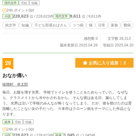
現代文学
完結
短編
24h.ポイント
0pt
228,623
9,611
位 / 228,623件
位 / 9,611件
小説
現代文学
純文学
短編
子ども部屋おばさん
うつ病
猫
日常
家族
難病
感想数 0
文字数 28,313
最終更新日 2025.04.26
登録日 2025.04.20
28
お気に入り追加
2
おなか痛い
味噌村 幸太郎
毎日、お腹を壊す光男。 学校でトイレを使うことをためらっていた。 なぜな
ら、クラスメイトから冷やかされるから。 そんな彼はある日、漏らしてしま
う。 光男は泣いて学校のみんなが怖くなってしまう。 だが、彼を助けたのは普
段離したことない女の子だった。 ※本作はクローン病をテーマにした作品とな
ります。
絵本
完結
短編
24h.ポイント
0pt
228,623
1,045
位 / 228,623件
位 / 1,045件
小説
絵本