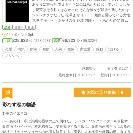
あかりに誓った 支えるうちに仁はあかりに恋していく… しか
し現実はそう甘くはなかった そんな彼女が最後の残したのは
ワスレナグザだった 花澤 あかり・・・難病と闘っている女性
花澤 圭子・・・あかりの母 花澤 啓郎・・・あかりの父 影山
仁・・・あかりを支えてる友達
恋愛
連載中
長編
24h.ポイント
0pt
228,623
66,323
位 / 228,623件
位 / 66,323件
小説
恋愛
恋愛
病気
病院
難病
入院
家族
家族愛
感動
泣ける
切ない恋
感想数 0
文字数 3,127
最終更新日 2018.05.05
登録日 2018.05.03
18
お気に入り追加
8
彩なす恋の物語
野生のイエネコ
——あの日、私は沖縄の桟橋の上で倒れた。 シンガーソングライターを目指す
白血病サバイバー、桂木彩香は、夢を実現するために、白血病患者たちによる恋
愛リアリティーショーへの出演を決意する。病気による進学や就職の壁、きょう