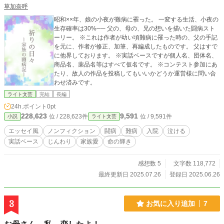
草加奈呼
昭和××年、娘の小夜が難病に罹った。 一変する生活、小夜の
生存確率は30%── 父の、母の、兄の想いを描いた闘病スト
ーリー。 ※これは作者が幼い頃難病に罹った時の、父の手記
を元に、作者が修正、加筆、再編成したものです。 父はすで
に他界しております。 ※実話ベースですが個人名、団体名、
商品名、薬品名等はすべて仮名です。 ※コンテスト参加にあ
たり、故人の作品を投稿してもいいかどうか運営様に問い合
わせ済みです。
ライト文芸
完結
長編
24h.ポイント
0pt
228,623
9,591
位 / 228,623件
位 / 9,591件
小説
ライト文芸
エッセイ風
ノンフィクション
闘病
難病
入院
泣ける
実話ベース
じんわり
家族愛
命の輝き
感想数 5
文字数 118,772
最終更新日 2025.07.26
登録日 2025.06.26
3
お気に入り追加
7