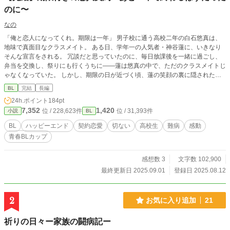
のに〜
なの
「俺と恋人になってくれ。期限は一年」 男子校に通う高校二年の白石悠真は、
地味で真面目なクラスメイト。 ある日、学年一の人気者・神谷蓮に、いきなり
そんな宣言をされる。 冗談だと思っていたのに、毎日放課後を一緒に過ごし、
弁当を交換し、祭りにも行くうちに――蓮は悠真の中で、ただのクラスメイトじ
ゃなくなっていた。 しかし、期限の日が近づく頃、蓮の笑顔の裏に隠された秘
密が明らかになる。 「俺、後悔しないようにしてんだ」 その言葉の意味を知っ
BL
完結
長編
たとき、悠真は――。 笑い合った日々も、すれ違った夜も、全部まとめて好き
24h.ポイント
184pt
だ。 一年だけのはずだった契約は、運命を変える恋になる。 青春BL小説カップ
7,352
1,420
位 / 228,623件
位 / 31,393件
小説
BL
にエントリーしてます。応援よろしくお願いします。 本文は完結済みですが、
番外編も投稿しますので、よければお読みください。
BL
ハッピーエンド
契約恋愛
切ない
高校生
難病
感動
青春BLカップ​
感想数 3
文字数 102,900
最終更新日 2025.09.01
登録日 2025.08.12
2
お気に入り追加
21
祈りの日々ー家族の闘病記ー