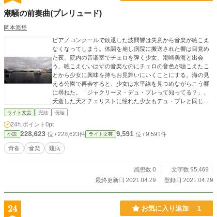
潮騒の前奏曲(プレリュード)
岡本海堡
ピアノコンクールで敗退した波間響は失意から音楽が聴こえ
なくなってしまう。体調を崩し病院に搬送された響は目覚め
た夜、院内の音楽室でチェロを弾く少女、潮崎美海と出会
う。聴こえないはずの音楽なのにチェロの音色が聴こえたこ
とから少女に興味を持ちお見舞いにいくことにする。海の見
える公園で再会すると、少女は水平線を見つめながらこう響
に尋ねた。「ジャクリーヌ・デュ・プレって知ってる？」。
夭逝した天才チェリストに憧れた少女もデュ・プレと同じ多
発性硬化症に侵され入院していた。彼女の最期の願い事とは?
ライト文芸
完結
長編
潮騒の聴こえる街、横須賀で繰り広げられる、音楽に人生を
24h.ポイント
0pt
捧げた少年と少女の青春物語。
228,623
9,591
位 / 228,623件
位 / 9,591件
小説
ライト文芸
青春
音楽
難病
感想数 0
文字数 95,469
最終更新日 2021.04.29
登録日 2021.04.29
24
お気に入り追加
1