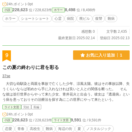
24h.ポイント
0pt
228,623
8,498
位 / 228,623件
位 / 8,498件
小説
ホラー
ホラー
ショートショート
心霊
病院
廃ビル
復讐
難病
感想数 0
文字数 2,435
最終更新日 2025.02.14
登録日 2025.02.13
9
お気に入り追加
1
この夏の終わりに君を彩る
37se
大切な幼馴染と両親を事故で亡くした少年、涼風太陽。彼はその事故以降、失
うくらいならば初めから手に入れなければ良いと人との関係を断った。 そん
な彼は並行世界からやって来た少女、青井花火と出会う。彼女は『透過病』とい
う病を患っておりその治療法を探す為にこの世界にやって来たという。
ライト文芸
完結
長編
24h.ポイント
0pt
228,623
9,591
位 / 228,623件
位 / 9,591件
小説
ライト文芸
恋愛
青春
高校生
難病
海辺の街
夏
ノスタルジック