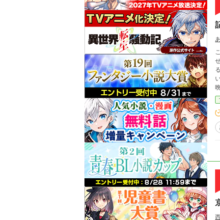
論に至った。 
ーベン
せ、滅ぼして
い
も、
態で行幸