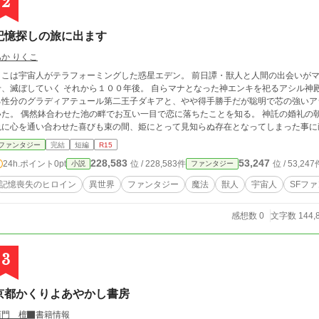
2
の記憶を取り戻してしまったのだ。 そして、「今のこの場所は、本来別の人間のも
その後、ルナリアは夫ジェラールが王宮に勤務している間、使用人達に別れを告げて、デルメット伯爵領にいる兄ル
記憶探しの旅に出ます
スの元に馬車を走らせた。 理由は簡単…この国では女性からの離縁の申し出には、実家の許可が必要で、ルナリアは当主と
なった兄に離縁状のサインをもらう為に公爵家を旅立った。
あか りくこ
ここは宇宙人がテラフォーミングした惑星エデン。 前日譚・獣人と人間の出会いが
いく それから１００年後。 自らマナとなった神エンキを祀るアシル神殿は、情に厚く献身的だがやや滅私奉公の気のあ
る性分のグラディアテュール第二王子ダキアと、やや得手勝手だが聡明で芯の強いア
た。 偶然鉢合わせた池の畔でお互い一目で恋に落ちたことを知る。 神託の婚礼の朝、シェリアルの記憶が何者かに消された。 前の
晩に心を通い合わせた喜びも束の間、姫にとって見知らぬ存在となってしまった事に
シェリアルの言葉になんとか踏みとどまる。 神託の婚礼を妨害する者の正体は不明、目的も何もかもかわからない五里霧中の状
ファンタジー
完結
短編
R15
が始まった。 それでもいいとおっしゃる方向け／舞台は古代ローマ時代頃の地中海周辺、東インド華南メコン川流域辺りを
228,583
53,247
24h.ポイント
0pt
位 / 228,583件
位 / 53,247
小説
ファンタジー
イメージしてます
記憶喪失のヒロイン
異世界
ファンタジー
魔法
獣人
宇宙人
SFフ
感想数 0
文字数 144,
3
京都かくりよあやかし書房
西門 檀
書籍情報