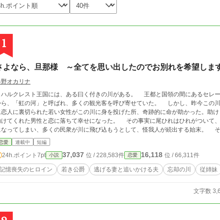
1
さよなら、旦那様 ～全てを思い出したのでお別れを希望しま
春野オカリナ
ルクレスト王国には、ある曰く付きの川がある。 王都と国領の間にあるセレーヌ河は、時間帯によって様々な顔を見せること
ら、「虹の河」と呼ばれ、多くの観光客を呼び寄せていた。 しかし、昨今この川は「忘却の河」と呼ばれている。 １０数年前
に恋人に裏切られた若い女性がこの川に身を投げた所、奇跡的に命が助かった。助け
助けてくれた男性と恋に落ちて幸せになった。 その事実に尾ひれはひれがついて、
になってしまい、多くの民衆が川に飛び込もうとして、怪我人が続出する始末。 そ
た。結果、景観の美しい川縁は囚人の鉄格子の如く殺伐としたものに変わってしまっ
恋愛
連載中
短編
ている。そこで、国は川に大きな眼鏡橋を架け、川の色の変化を楽しめるようにし
37,037
16,118
24h.ポイント
7pt
位 / 228,583件
位 / 66,311件
小説
恋愛
人たちのおかげで眼鏡橋には「恋を成就する運命橋」と密かに巷で囁かれる様になったのだが……。 そ
主人公となるルナリア・ジャンヌ・ロマネスク公爵夫人は、１週間程高熱で生死を彷徨っていた。 彼女には、記憶
記憶喪失のヒロイン
若き公爵
逃げる妻と追いかける夫
忘却の川
従姉妹
が無い。 ２年前、眼鏡橋で、現夫であるジェラール・エイダン・ロマネスク公爵を
たのである。 その際に頭を打ったらしく、一月意識不明になっていた。目が覚める
文字数 3,
り、両親や兄から事情を説明しされても首を傾げることしかできなかった。 新聞で
庇って意識不明の重体！！」と大きく取り上げられていた。その二人が結婚したとな
できる。 橋の近くのカフェや飲食店、ホテルはこの話に便乗し、恋が実る為のケー
人形なども販売し始め、国を挙げての観光事業にまで発展した。 ところが、２年経った今、ルナリアはある事がきっかけで全て