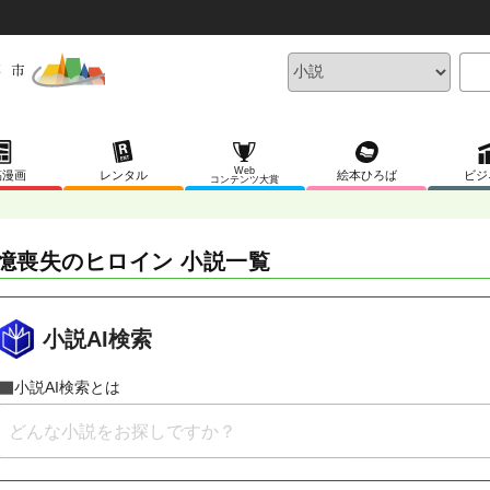
Web
稿漫画
レンタル
絵本ひろば
ビジ
コンテンツ大賞
憶喪失のヒロイン 小説一覧
小説AI検索
小説AI検索とは