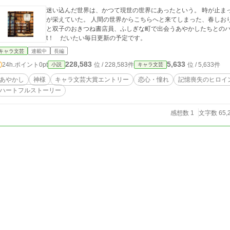
迷い込んだ世界は、かつて現世の世界にあったという。 時が止ま
が栄えていた。 人間の世界からこちらへと来てしまった、春しお
と双子のおきつね書店員、ふしぎな町で出会うあやかしたちとのハートフルなお話。 ※2025
t！ だいたい毎日更新の予定です。
キャラ文芸
連載中
長編
228,583
5,633
24h.ポイント
0pt
位 / 228,583件
位 / 5,633件
小説
キャラ文芸
あやかし
神様
キャラ文芸大賞エントリー
恋心・憧れ
記憶喪失のヒロイ
ハートフルストーリー
感想数 1
文字数 65,