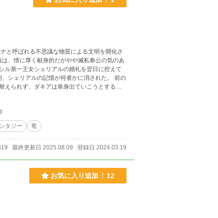
ので、私はここにいるべきではない」という結
マナと呼ばれる不思議な物質による文明を開化さ
シル第一王女シェリアルの婚礼を翌日に控えて
耐えられず、ダキアは単身出ていこうとする
件
ァンタジー
竜
819
最終更新日 2025.08.09
登録日 2024.03.19
お気に入り追加
12