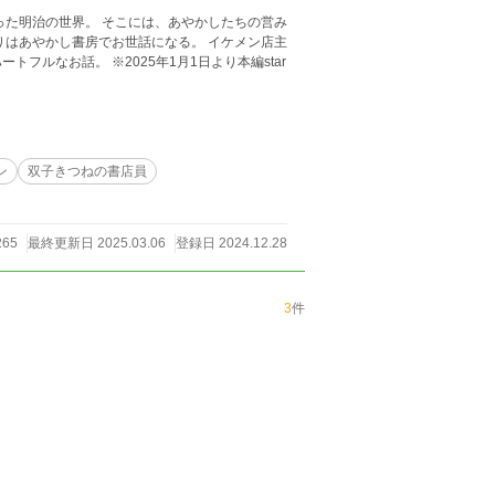
った明治の世界。 そこには、あやかしたちの営み
りはあやかし書房でお世話になる。 イケメン店主
年1月1日より本編star
ン
双子きつねの書店員
265
最終更新日 2025.03.06
登録日 2024.12.28
3
件