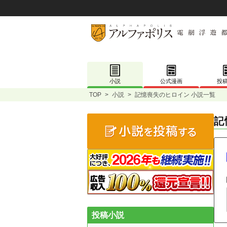
小説
公式漫画
投
TOP
>
小説
>
記憶喪失のヒロイン 小説一覧
記
投稿小説