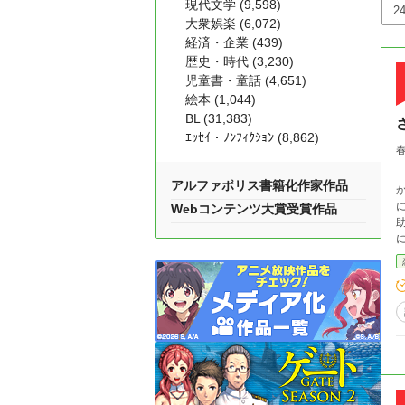
現代文学 (9,598)
大衆娯楽 (6,072)
経済・企業 (439)
歴史・時代 (3,230)
児童書・童話 (4,651)
絵本 (1,044)
BL (31,383)
ｴｯｾｲ・ﾉﾝﾌｨｸｼｮﾝ (8,862)
ハ
アルファポリス書籍化作家作品
か
Webコンテンツ大賞受賞作品
恋
されていた。 
な