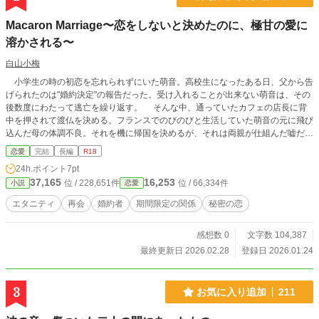
Macaron Marriage〜恋をしないと決めたのに、極甘の愛に
溶かされる〜
白山小梅
小学生の時の初恋を忘れられずにいた萌音。高校生になったある日、父から告
げられたのは"婚約決定"の報告だった。受け入れることが出来ない萌音は、その
後数度にわたって逃亡を繰り返す。 そんな中、通っていたカフェの店長に背
中を押されて渡仏を決める。フランスでのびのびと生活していた萌音の元に飛び
込んだ母の体調不良。それを機に帰国を決めるが、それは両親が仕組んだ嘘だっ
た。 散々逃げ回った萌音はようやく観念し、あと一年だけ自由に過ごすこと
恋愛
完結
長編
R18
を条件として結婚を受け入れる。だが一年を過ごすと決めた場所で、渡仏の背中
24h.ポイント
7pt
を押してくれたカフェの店長と再会して……。
37,165
16,253
位 / 228,651件
位 / 66,334件
小説
恋愛
エタニティ
再会
婚約者
期間限定の関係
秘密の恋
感想数 0
文字数 104,387
最終更新日 2026.02.28
登録日 2026.01.24
3
お気に入り追加
211