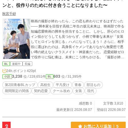
ンと、役作りのために付き合うことになりました〜
秋宮千砂
映画の撮影が終わったら、この恋も終わりにするはずだった
―― 脚本家を目指す高校二年生の坂元未来は、映画部で作る
短編恋愛映画の脚本を担当することに。 しかし、肝心のヒロ
イン役がどうしても見つからず、小柄で華奢な未来が「女装
してヒロインを演じる」ハメになってしまう！ さらに、相手
役に選ばれたのは、高身長イケメンでありながら無愛想で悪
い噂の絶えないクラスメイト・神楽奏だった。 恋愛経験ゼロ
で役作りに悩む奏は、未来にこう持ちかける。 「撮影が終わ
るまでの期間限定で、俺たち本当に付き合わないか？」
BL
連載中
長編
24h.ポイント
420pt
3,238
603
位 / 228,651件
位 / 31,395件
小説
BL
第2回青春BLカップ
高校生
平凡受け
青春
部活もの
期間限定の関係
契約恋愛
クール攻め
女装
現代
感想数 0
文字数 3,810
最終更新日 2026.08.07
登録日 2026.08.07
2
お気に入り追加
5