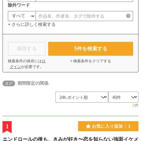
除外ワード
+ さらに詳しく検索する
保存する
5
件を検索する
検索条件の保存には
ロ
× 検索条件をクリアする
グイン
が必要です。
期間限定の関係
タグ
5
件
1
お気に入り追加
1
エンドロールの後も、きみが好き〜恋を知らない強面イケメ