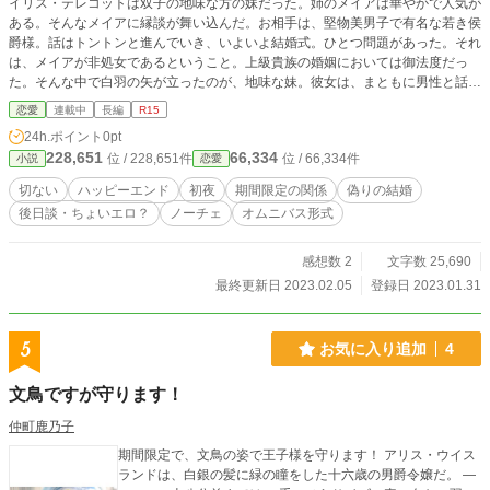
イリス・テレコットは双子の地味な方の妹だった。姉のメイアは華やかで人気が
ある。そんなメイアに縁談が舞い込んだ。お相手は、堅物美男子で有名な若き侯
爵様。話はトントンと進んでいき、いよいよ結婚式。ひとつ問題があった。それ
は、メイアが非処女であるということ。上級貴族の婚姻においては御法度だっ
た。そんな中で白羽の矢が立ったのが、地味な妹。彼女は、まともに男性と話し
たことすらなかったのだ。元々、何をしても出来の悪かったイリスの婚姻は殆ど
恋愛
連載中
長編
R15
諦められていた。そんな両親は、これ好機とイリスを送り出す。 初夜だけ務め
24h.ポイント
0pt
て戻れと言い渡してーー
228,651
66,334
位 / 228,651件
位 / 66,334件
小説
恋愛
切ない
ハッピーエンド
初夜
期間限定の関係
偽りの結婚
後日談・ちょいエロ？
ノーチェ
オムニバス形式
感想数 2
文字数 25,690
最終更新日 2023.02.05
登録日 2023.01.31
5
お気に入り追加
4
文鳥ですが守ります！
仲町鹿乃子
期間限定で、文鳥の姿で王子様を守ります！ アリス・ウイス
ランドは、白銀の髪に緑の瞳をした十六歳の男爵令嬢だ。 ―