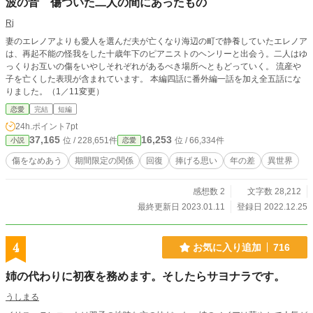
波の音 傷ついた二人の間にあったもの
Rj
妻のエレノアよりも愛人を選んだ夫が亡くなり海辺の町で静養していたエレノア
は、再起不能の怪我をした十歳年下のピアニストのヘンリーと出会う。二人はゆ
っくりお互いの傷をいやしそれぞれがあるべき場所へともどっていく。 流産や
子を亡くした表現が含まれています。 本編四話に番外編一話を加え全五話にな
りました。（1／11変更）
恋愛
完結
短編
24h.ポイント
7pt
37,165
16,253
位 / 228,651件
位 / 66,334件
小説
恋愛
傷をなめあう
期間限定の関係
回復
捧げる思い
年の差
異世界
感想数 2
文字数 28,212
最終更新日 2023.01.11
登録日 2022.12.25
4
お気に入り追加
716
姉の代わりに初夜を務めます。そしたらサヨナラです。
うしまる