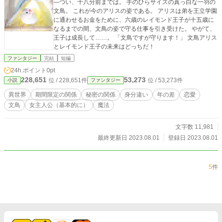
―つい、十八分前までは。 手のひらサイズの真っ白な一羽の
文鳥。 これが今のアリスの姿である。 アリスは弟を王立学園
に通わせるお金をために、六歳のレイモンド王子が十五歳に
なるまでの間、文鳥の姿で守る仕事を引き受けた。 やがて、
王子は成長して……。 「文鳥ですが守ります！」 文鳥アリス
とレイモンド王子の未来はどっちだ！
ファンタジー
完結
短編
24h.ポイント
0pt
228,651
53,273
位 / 228,651件
位 / 53,273件
小説
ファンタジー
異世界
期間限定の関係
秘密の関係
身分違い
年の差
恋愛
文鳥
女主人公（基本的に）
魔法
文字数 11,981
最終更新日 2023.08.01
登録日 2023.08.01
5
件