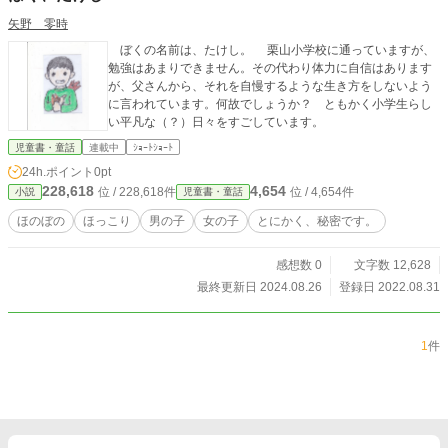
矢野 零時
ぼくの名前は、たけし。 栗山小学校に通っていますが、
勉強はあまりできません。その代わり体力に自信はあります
が、父さんから、それを自慢するような生き方をしないよう
に言われています。何故でしょうか？ ともかく小学生らし
い平凡な（？）日々をすごしています。
児童書・童話
連載中
ｼｮｰﾄｼｮｰﾄ
24h.ポイント
0pt
228,618
4,654
位 / 228,618件
位 / 4,654件
小説
児童書・童話
ほのぼの
ほっこり
男の子
女の子
とにかく、秘密です。
感想数 0
文字数 12,628
最終更新日 2024.08.26
登録日 2022.08.31
1
件