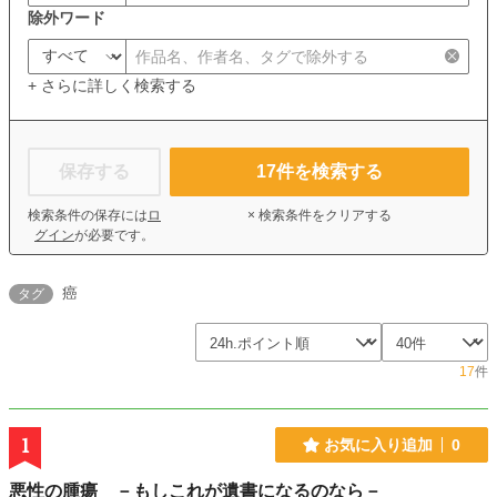
除外ワード
+ さらに詳しく検索する
保存する
17
件を検索する
検索条件の保存には
ロ
× 検索条件をクリアする
グイン
が必要です。
癌
タグ
17
件
1
お気に入り追加
0
悪性の腫瘍 －もしこれが遺書になるのなら－