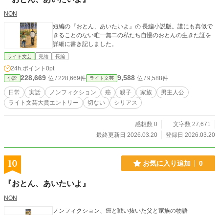
NON
短編の『おとん、あいたいよ』の 長編小説版。誰にも真似で
きることのない唯一無二の私たち自慢のおとんの生きた証を
詳細に書き記しました。
ライト文芸
完結
長編
24h.ポイント
0pt
228,669
9,588
位 / 228,669件
位 / 9,588件
小説
ライト文芸
日常
実話
ノンフィクション
癌
親子
家族
男主人公
ライト文芸大賞エントリー
切ない
シリアス
感想数 0
文字数 27,671
最終更新日 2026.03.20
登録日 2026.03.20
10
お気に入り追加
0
『おとん、あいたいよ』
NON
ノンフィクション、癌と戦い抜いた父と家族の物語