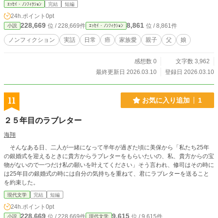
ｴｯｾｲ・ﾉﾝﾌｨｸｼｮﾝ
完結
短編
24h.ポイント
0pt
228,669
8,861
位 / 228,669件
位 / 8,861件
小説
ｴｯｾｲ・ﾉﾝﾌｨｸｼｮﾝ
ノンフィクション
実話
日常
癌
家族愛
親子
父
娘
感想数 0
文字数 3,962
最終更新日 2026.03.10
登録日 2026.03.10
11
お気に入り追加
1
２５年目のラブレター
海翔
そんなある日、二人が一緒になって半年が過ぎた頃に美保から「私たち25年
の銀婚式を迎えるときに貴方からラブレターをもらいたいの、私、貴方からの宝
物がないので一つだけ私の願いを叶えてください」そう言われ、修司はその時に
は25年目の銀婚式の時には自分の気持ちを重ねて、君にラブレターを送ること
を約束した。
現代文学
完結
短編
24h.ポイント
0pt
228,669
9,615
位 / 228,669件
位 / 9,615件
小説
現代文学