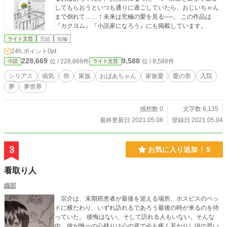
してもらおうといつも通りに過ごしていたら、おじいちゃん
まで倒れて……！未来は究極の愛を見る──。 この作品は
『カクヨム』『小説家になろう』にも掲載しています。
ライト文芸
完結
短編
24h.ポイント
0pt
228,669
9,588
位 / 228,669件
位 / 9,588件
小説
ライト文芸
シリアス
病気
癌
家族
おばあちゃん
家族愛
愛の形
入院
夢
夢世界
感想数 0
文字数 6,135
最終更新日 2021.05.08
登録日 2021.05.04
3
お気に入り追加
5
看取り人
織部
宗介は、末期癌患者が最後を迎える場所、ホスピスのベッ
ドに横たわり、いずれ訪れるであろう最後の時が来るのを待
っていた。 後悔はない。そして訪れる人もいない。そんな
中、彼が唯一の心残りは心の底で今も疼く若かりし頃の思い