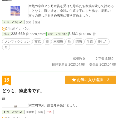
突然の余命２ヶ月宣告を受けた母私たち家族が決して諦める
ことなく、闘い抜き、奇跡の生還を手にした歩を、周囲の
方々の優しさを含め忠実に書き留めました。
ｴｯｾｲ・ﾉﾝﾌｨｸｼｮﾝ
完結
短編
24h.ポイント
0pt
228,669
8,861
位 / 228,669件
位 / 8,861件
小説
ｴｯｾｲ・ﾉﾝﾌｨｸｼｮﾝ
ノンフィクション
実話
癌
末期癌
母
闘病
生還
優しさ
命
感想数 0
文字数 5,589
最終更新日 2023.04.08
登録日 2023.04.08
16
お気に入り追加
2
どうも、癌患者です。
繭
2023年8月、癌告知を受けました。
ｴｯｾｲ・ﾉﾝﾌｨｸｼｮﾝ
連載中
長編
R15