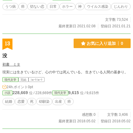
は山と谷、万人に公平なのは運命なのか、人生なのか 宗教哲
うつ病
癌
切ない恋
日常
ホラー
神
ウイルス感染
じんわり
学的な心理描写により、現代のウィルス感染者の苦悩を綴
る。
文字数 73,524
最終更新日 2021.02.08
登録日 2021.01.21
13
お気に入り追加
0
没
初書 ミタ
現実には生きているけど、心の中では死んでいる。 生きている人間の墓参り。
現代文学
完結
ｼｮｰﾄｼｮｰﾄ
24h.ポイント
0pt
228,669
9,615
位 / 228,669件
位 / 9,615件
小説
現代文学
結婚
恋愛
死
幼馴染
出産
癌
感想数 0
文字数 3,406
最終更新日 2018.05.02
登録日 2018.05.02