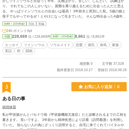
かしツインソウルと出会って半年、災難ばかり。苦しい、しんどい。 試練ばか
り。 それでもこの人しかいない、困難を乗り越えるために出会ったんだと思え
る。 やっぱツインソウルとの出会いは最高！ 3年前夫と死別した私。5歳の娘と
母子でもやってやるぜ！とやけになって生きていた。 そんな時出会った4歳年下
彼。 彼との出会いから人生激変。 こんなことありえない！ってことが次々と起
ｴｯｾｲ・ﾉﾝﾌｨｸｼｮﾝ
完結
長編
こる。 それは彼と私がツインソウルだったから！？ 大好きなツインソウルの癌
24h.ポイント
0pt
宣告。 もう勘弁して神さま、、
228,669
8,861
位 / 228,669件
位 / 8,861件
小説
ｴｯｾｲ・ﾉﾝﾌｨｸｼｮﾝ
エッセイ
ツインソウル
ソウルメイト
恋愛
彼氏
病気
家族
実話
癌
闘病
感想数 0
文字数 37,028
最終更新日 2018.10.27
登録日 2018.09.28
5
お気に入り追加
0
ある日の事
病弱体質
私が甲状腺がんとバセドウ病（甲状腺機能亢進症）だと診断されるまでの工程を
書きます。 長いですよ。 3年前から精神疾患により訪看（訪問看護）を利用し
ていた。 知らない人の為にざっくり説明すると、自宅に来てくれてバイタルや