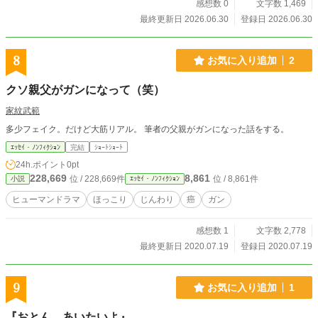
感想数 0
文字数 1,469
最終更新日 2026.06.30
登録日 2026.06.30
8
お気に入り追加
2
クソ親父がガンになって（笑）
家紋武範
多少フェイク。だけど大筋リアル。 筆者の父親がガンになった話をする。
ｴｯｾｲ・ﾉﾝﾌｨｸｼｮﾝ
完結
ｼｮｰﾄｼｮｰﾄ
24h.ポイント
0pt
228,669
8,861
位 / 228,669件
位 / 8,861件
小説
ｴｯｾｲ・ﾉﾝﾌｨｸｼｮﾝ
ヒューマンドラマ
ほっこり
じんわり
癌
ガン
感想数 1
文字数 2,778
最終更新日 2020.07.19
登録日 2020.07.19
9
お気に入り追加
1
『おとん、あいたいよ』