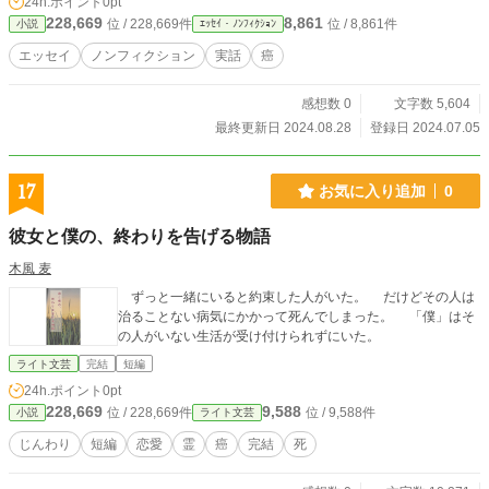
24h.ポイント
0pt
228,669
8,861
位 / 228,669件
位 / 8,861件
小説
ｴｯｾｲ・ﾉﾝﾌｨｸｼｮﾝ
エッセイ
ノンフィクション
実話
癌
感想数 0
文字数 5,604
最終更新日 2024.08.28
登録日 2024.07.05
17
お気に入り追加
0
彼女と僕の、終わりを告げる物語
木風 麦
ずっと一緒にいると約束した人がいた。 だけどその人は
治ることない病気にかかって死んでしまった。 「僕」はそ
の人がいない生活が受け付けられずにいた。
ライト文芸
完結
短編
24h.ポイント
0pt
228,669
9,588
位 / 228,669件
位 / 9,588件
小説
ライト文芸
じんわり
短編
恋愛
霊
癌
完結
死