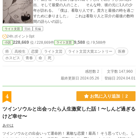
出、そして最愛の人のこと。 そんな時、彼の元に1人の少
年が訪れる。 「僕は、看取り人です。貴方と最後の時を過ご
すために参りました」 これは看取り人と宗介の最後の数時
間の語らいの話し
ライト文芸
完結
長編
24h.ポイント
0pt
228,669
9,588
位 / 228,669件
位 / 9,588件
小説
ライト文芸
癌
高校生
恋愛
ライト文芸
ライト文芸大賞エントリー
医療
ホスピス
青春
命
死
感想数 2
文字数 147,960
最終更新日 2024.05.26
登録日 2024.04.01
4
お気に入り追加
2
ツインソウルと出会ったら人生激変した話！〜しんど過ぎる
けど幸せ〜
あやは
ツインソウルとの出会いって運命的！ 素敵な恋愛！最高！ そう思っていた。 し