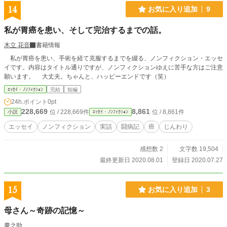
14
お気に入り追加
9
私が胃癌を患い、そして完治するまでの話。
木立 花音
書籍情報
私が胃癌を患い、手術を経て克服するまでを綴る、ノンフィクション・エッセ
イです。内容はタイトル通りですが、ノンフィクションゆえに苦手な方はご注意
願います。 大丈夫。ちゃんと、ハッピーエンドです（笑）
ｴｯｾｲ・ﾉﾝﾌｨｸｼｮﾝ
完結
短編
24h.ポイント
0pt
228,669
8,861
位 / 228,669件
位 / 8,861件
小説
ｴｯｾｲ・ﾉﾝﾌｨｸｼｮﾝ
エッセイ
ノンフィクション
実話
闘病記
癌
じんわり
感想数 2
文字数 19,504
最終更新日 2020.08.01
登録日 2020.07.27
15
お気に入り追加
3
母さん～奇跡の記憶～
慶之助