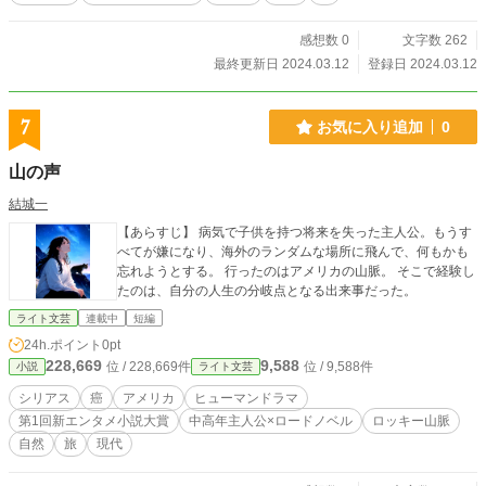
え血圧を下げる薬が処方された。 仕事をしばらくお休みを頂き、薬を飲みなが
ら安静にしていた。 その薬を飲むとほぼ症状が出なく過ごしやすかった。 で
感想数 0
文字数 262
も、1日でも飲み忘れてしまうと症状がぶり返してしまうと言う感じだった。 そ
最終更新日 2024.03.12
登録日 2024.03.12
して月日は流れ1週間後になった。 続く。
7
お気に入り追加
0
山の声
結城一
【あらすじ】 病気で子供を持つ将来を失った主人公。もうす
べてが嫌になり、海外のランダムな場所に飛んで、何もかも
忘れようとする。 行ったのはアメリカの山脈。 そこで経験し
たのは、自分の人生の分岐点となる出来事だった。
ライト文芸
連載中
短編
24h.ポイント
0pt
228,669
9,588
位 / 228,669件
位 / 9,588件
小説
ライト文芸
シリアス
癌
アメリカ
ヒューマンドラマ
第1回新エンタメ小説大賞
中高年主人公×ロードノベル
ロッキー山脈
自然
旅
現代