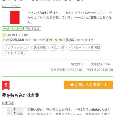
レゲーパンチ
そういう診断を受けた。 これからどうなるか分からない。 だ
からこういう文章を書いている。 ――これが遺書になるのな
ら。
ｴｯｾｲ・ﾉﾝﾌｨｸｼｮﾝ
完結
短編
24h.ポイント
0pt
228,669
8,861
位 / 228,669件
位 / 8,861件
小説
ｴｯｾｲ・ﾉﾝﾌｨｸｼｮﾝ
ノンフィクション
悪性腫瘍
病気
癌
インターネット黎明期
いちおう実話
感想数 0
文字数 46,537
最終更新日 2024.09.03
登録日 2024.03.09
2
お気に入り追加
1
夢を持ち込む花言葉
幻中六花
究極の愛が、死の苦しみを消す。 中学1年生の未来の大好き
なおばあちゃんが、突然癌になった──。 余生を楽しく過ご