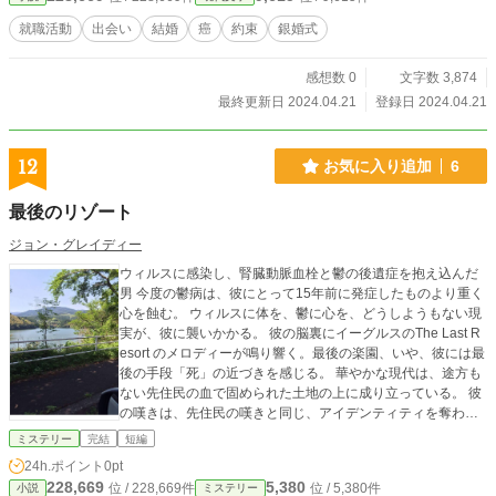
就職活動
出会い
結婚
癌
約束
銀婚式
感想数 0
文字数 3,874
最終更新日 2024.04.21
登録日 2024.04.21
12
お気に入り追加
6
最後のリゾート
ジョン・グレイディー
ウィルスに感染し、腎臓動脈血栓と鬱の後遺症を抱え込んだ
男 今度の鬱病は、彼にとって15年前に発症したものより重く
心を蝕む。 ウィルスに体を、鬱に心を、どうしようもない現
実が、彼に襲いかかる。 彼の脳裏にイーグルスのThe Last R
esort のメロディーが鳴り響く。最後の楽園、いや、彼には最
後の手段「死」の近づきを感じる。 華やかな現代は、途方も
ない先住民の血で固められた土地の上に成り立っている。 彼
の嘆きは、先住民の嘆きと同じ、アイデンティティを奪われ
た嘆き、ウィルスから、鬱から、そして、社会から 不条理に
ミステリー
完結
短編
置かれた現状、嘆きは全て泡と消える。 50代半ばを過ぎ、そ
24h.ポイント
0pt
れなりにエリート街道を進んできた中年男性、突然のウィル
228,669
5,380
位 / 228,669件
位 / 5,380件
小説
ミステリー
ス感染が、彼の人生を大きく左右する。 運命は生と死、人生