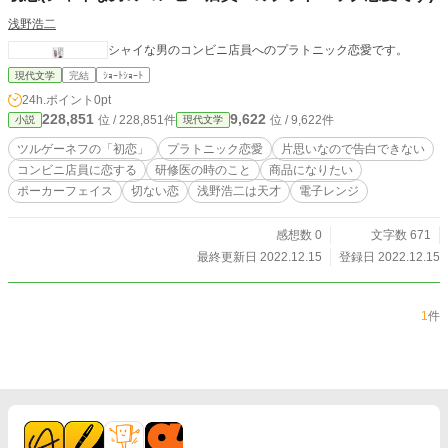
浅野浩二
シャイな男のコンビニ店員へのプラトニック恋愛です。
現代文学
完結
ｼｮｰﾄｼｮｰﾄ
24h.ポイント
0pt
228,851
9,622
位 / 228,851件
位 / 9,622件
小説
現代文学
ツルゲーネフの「初恋」
プラトニック恋愛
片思いなので告白できない
コンビニ店員に恋する
研修医の時のこと
商品になりたい
ポーカーフェイス
切ない恋
浅野浩二は天才
電子レンジ
感想数 0
文字数 671
最終更新日 2022.12.15
登録日 2022.12.15
1
件