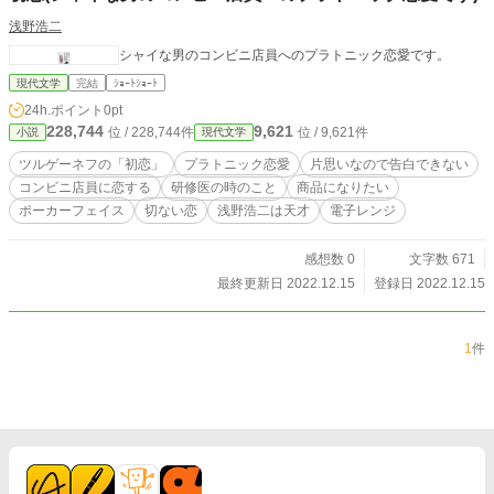
浅野浩二
シャイな男のコンビニ店員へのプラトニック恋愛です。
現代文学
完結
ｼｮｰﾄｼｮｰﾄ
24h.ポイント
0pt
228,744
9,621
位 / 228,744件
位 / 9,621件
小説
現代文学
ツルゲーネフの「初恋」
プラトニック恋愛
片思いなので告白できない
コンビニ店員に恋する
研修医の時のこと
商品になりたい
ポーカーフェイス
切ない恋
浅野浩二は天才
電子レンジ
感想数 0
文字数 671
最終更新日 2022.12.15
登録日 2022.12.15
1
件