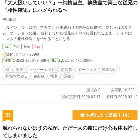
「大人扱いしていい？」〜純情当主、執務室で策士な従兄の
『相性確認』にハメられる〜
中山(ほ)
「ルイン、少し口開けてみて」 仕事終わりの静かな執務室。 差し入れの食事
と、ポーションの瓶。 信頼していた従兄のトロンに誘われるまま、 ルインは
「大人の相性確認」を始めることになる。
BL
完結
短編
R18
24h.ポイント
269pt
5,022
1,015
位 / 228,589件
位 / 31,386件
小説
BL
BL
溺愛
ハッピーエンド
従兄弟
ポーション
純真受け
外堀を埋める
独占欲
執着
開発
感想数 0
文字数 10,339
最終更新日 2026.02.17
登録日 2026.02.12
21
お気に入り追加
143
触れられないはずの私が、ただ一人の彼にだけ心も体も許し
てしまいました