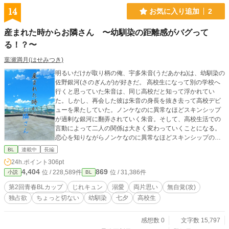
14
お気に入り追加
2
産まれた時からお隣さん 〜幼馴染の距離感がバグって
る！？〜
葉瀬満月(はせみつき)
明るいだけが取り柄の俺、宇多朱音(うだあかね)は、幼馴染の
佐野銀河(さのぎんが)が好きだ。 高校生になって別の学校へ
行くと思っていた朱音は、同じ高校だと知って浮かれてい
た。しかし、再会した彼は朱音の身長を抜き去って高校デビ
ューを果たしていた。ノンケなのに異常なほどスキンシップ
が過剰な銀河に翻弄されていく朱音。そして、高校生活での
言動によって二人の関係は大きく変わっていくことになる。
恋心を知りながらノンケなのに異常なほどスキンシップの激
しい銀河と、恋心を知られていないと秘密を抱えながら日々
BL
連載中
長編
悶々としている朱音の淡い青春ラブストーリー。 王道の幼馴
24h.ポイント
306pt
染じれキュンBL！ ちょっと以上に距離感バグってる！？
4,404
869
位 / 228,589件
位 / 31,386件
小説
BL
【完結確約】なので初日から読んでもらえると嬉しいです。
✦初日(8月3日)から8月9日までの7日間は2話掲載！ 時間帯(目
第2回青春BLカップ
じれキュン
溺愛
両片思い
無自覚(攻)
安)：7:40(土日祝/11:40)/19:40予定 仕様を良く分かってない
独占欲
ちょっと切ない
幼馴染
七夕
高校生
ので、ボーナスタイムによって変更する場合もあります。朝
は2話投稿時のみ 投稿日：8月3日 完結日：8月31日(予定) ©2
026 kurehaCorp. 【無断転載使用AI学習全て禁止】All rights r
感想数 0
文字数 15,797