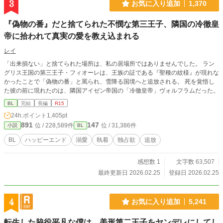
3
お気に入り追加
1,370
『偽物の番』だと捨てられた不憫な第三王子、隣国の冷徹皇
帝に拾われて真実の愛を教え込まれる
レイ
「出来損ない」と捨てられた場所は、私の居場所ではありませんでした。 ラン
グリス王国の第三王子・フィオーレは、王族の証である『聖種の紋様』が現れな
かったことで「偽物の番」と罵られ、雪降る国境へと追放される。 死を覚悟し
た彼の前に現れたのは、隣国アイゼン帝国の「冷徹皇帝」ヴォルフラムだった。
BL
完結
長編
R15
24h.ポイント
1,405pt
891
147
位 / 228,589件
位 / 31,386件
小説
BL
BL
ハッピーエンド
溺愛
執着
独占欲
追放
感想数 1
文字数 63,507
最終更新日 2026.02.25
登録日 2026.02.25
4
お気に入り追加
5,241
転生した脇役平凡な僕は、美形第二王子をヤンデレにしてし