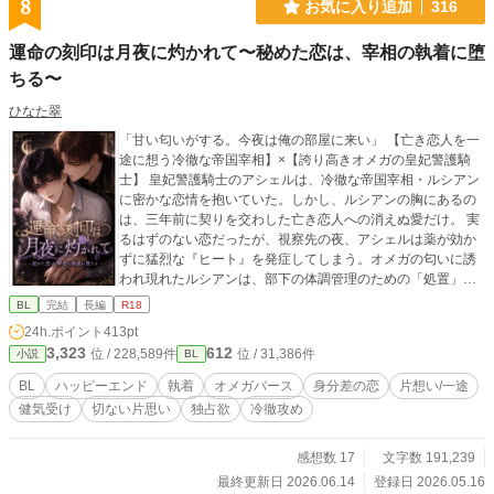
8
お気に入り追加
316
運命の刻印は月夜に灼かれて〜秘めた恋は、宰相の執着に堕
ちる〜
ひなた翠
「甘い匂いがする。今夜は俺の部屋に来い」 【亡き恋人を一
途に想う冷徹な帝国宰相】×【誇り高きオメガの皇妃警護騎
士】 皇妃警護騎士のアシェルは、冷徹な帝国宰相・ルシアン
に密かな恋情を抱いていた。しかし、ルシアンの胸にあるの
は、三年前に契りを交わした亡き恋人への消えぬ愛だけ。 実
るはずのない恋だったが、視察先の夜、アシェルは薬が効か
ずに猛烈な『ヒート』を発症してしまう。オメガの匂いに誘
われ現れたルシアンは、部下の体調管理のための「処置」と
言い放ち、アシェルを寝台へ押し倒した。 激しい律動に啼
BL
完結
長編
R18
き、ルシアンの凶暴な熱に蕩かされていく肉体。 「二度と、
24h.ポイント
413pt
あの方の綺麗な心を汚さない」と夜明けに懺悔し、完璧な騎
3,323
612
位 / 228,589件
位 / 31,386件
小説
BL
士に戻ろうとするアシェルだったが、ルシアンは再び彼を夜
の部屋へと誘い――。 壊れるほどの抑制剤で本能を殺そうと
BL
ハッピーエンド
執着
オメガバース
身分差の恋
片想い/一途
する騎士と、愛なき瞳でオメガを貪り尽くす宰相の、淫らな
健気受け
切ない片思い
独占欲
冷徹攻め
執着ロマンス。
感想数 17
文字数 191,239
最終更新日 2026.06.14
登録日 2026.05.16