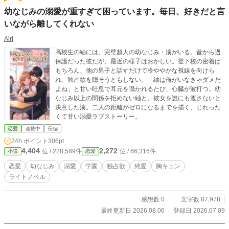
幼なじみの溺愛が重すぎて困っています。毎日、好きだと言
いながら離してくれない
Airi
高校生の紬には、完璧超人の幼なじみ・湊がいる。昔から過
保護だった彼だが、最近の様子はおかしい。登下校の密着は
もちろん、他の男子と話すだけで冷ややかな視線を向けら
れ、独占欲を隠そうともしない。「紬は俺がいなきゃダメだ
よね」と甘い吐息で耳元を囁かれるたび、心臓が波打つ。幼
なじみ以上の関係を拒めない紬と、彼女を誰にも渡さないと
決意した湊。二人の距離がゼロになるまでを描く、じれった
くて甘い溺愛ラブストーリー。
恋愛
連載中
長編
24h.ポイント
306pt
4,404
2,272
位 / 228,589件
位 / 66,316件
小説
恋愛
恋愛
幼なじみ
溺愛
学園
独占欲
純愛
胸キュン
ライトノベル
感想数 0
文字数 87,978
最終更新日 2026.08.06
登録日 2026.07.09