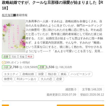
政略結婚ですが、クールな旦那様の溺愛が始まりました【R
18】
桜月海羽
書籍情報
六条商事の一人娘・すみれは、政略結婚を余儀なくされ、自
分の人生を諦めたように生きていたが、御門ホールディング
スの御曹司・慧に助けられたのを機に恋に堕ちる。叶わぬ恋
だと思っていたが、数年後に婚約者候補として現れた彼と結
婚する。 だが、結婚生活が始まっても慧はすみれに指一本触
れず、まるで家庭内別居状態。そんな中、すみれが『離婚』
という言葉を口にすると、彼に激しく抱かれ、甘やかされる
ようになって――？ 「あんまり可愛いことを言うな。見境な
く抱いて、壊しそうになるから」 元華族・経営難に陥ってい
恋愛
完結
長編
R18
る六条商事の社長令嬢 六条すみれ(24)
24h.ポイント
489pt
Sumire Rokujo × 御門ホールディン
2,788
1,536
位 / 228,589件
位 / 66,316件
小説
恋愛
グス御曹司・取締役副社長 御門慧(32)
Kei Mikado *・゜:.゜・*:.。..。.:*・゜・*:.。. .。.:
エタニティ
政略結婚
溺愛
独占欲
嫉妬
ハッピーエンド
*・゜゜・* .。.:*.。.:*・゜ 愛されなくても、愛している人と結
御曹司
R18シーンあり
大人の恋
恋愛
婚したかった .。.:*・゜:. .。.:*・゜゜・**・゜゜・*:.。..。.:
*・゜・*:.。. .:*:. ＼不器用な両片想い夫婦のじれったい恋／
＊執筆期間＊ 2026/3/30～2026/6/7 ＊アルファポリス＊ 202
感想数 0
文字数 148,326
6/6/12〜2026/7/9 ※こちらの作品は、ベリーズカフェ・エブ
最終更新日 2026.07.09
登録日 2026.06.12
リスタ（本名義・Rシーン少なめ）でも公開中です。