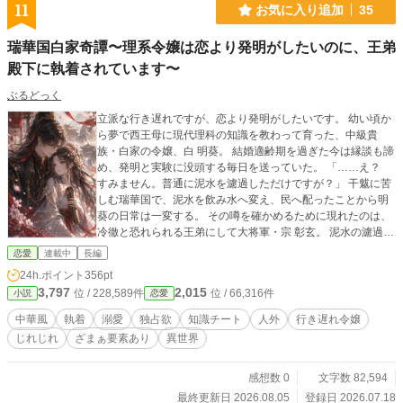
11
お気に入り追加
35
瑞華国白家奇譚〜理系令嬢は恋より発明がしたいのに、王弟
殿下に執着されています〜
ぶるどっく
立派な行き遅れですが、恋より発明がしたいです。 幼い頃か
ら夢で西王母に現代理科の知識を教わって育った、中級貴
族・白家の令嬢、白 明葵。 結婚適齢期を過ぎた今は縁談も諦
め、発明と実験に没頭する毎日を送っていた。 「……え？
すみません。普通に泥水を濾過しただけですが？」 干魃に苦
しむ瑞華国で、泥水を飲み水へ変え、民へ配ったことから明
葵の日常は一変する。 その噂を確かめるために現れたのは、
冷徹と恐れられる王弟にして大将軍・宗 彰玄。 泥水の濾過を
皮切りに、飢饉、疫病、教育改革――。 夢で授かった知識を
恋愛
連載中
長編
武器に次々と国の難題を解決していく明葵だったが、そのた
24h.ポイント
356pt
びに彰玄の執着は深まっていき――。 「お前を誰にも渡さな
3,797
2,015
位 / 228,589件
位 / 66,316件
小説
恋愛
い。神仙だろうと、な」 これは、知恵で国を救いたい理系令
嬢と、彼女を愛しすぎた王弟殿下が紡ぐ、中華風溺愛ファン
中華風
執着
溺愛
独占欲
知識チート
人外
行き遅れ令嬢
タジー。 【知識チート×国づくり×激重ヒーロー】 ※別サイト
じれじれ
ざまぁ要素あり
異世界
にも掲載しています。
感想数 0
文字数 82,594
最終更新日 2026.08.05
登録日 2026.07.18