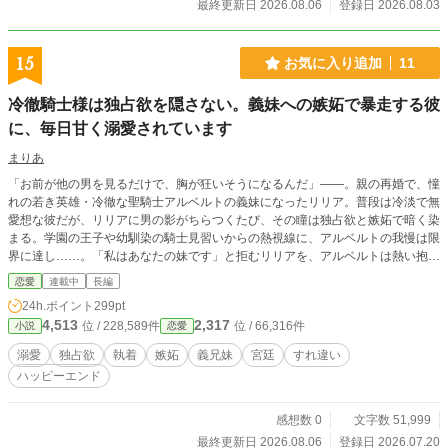
eserved.
最終更新日 2026.08.06
登録日 2026.08.03
15
お気に入り追加
11
冷徹騎士様は独占欲を隠さない。義妹への嫉妬で暴走する彼
に、毎日甘く溺愛されています
まりあ
「お前が他の男を見るだけで、胸が狂いそうになるんだ」——。親の再婚で、憧
れの若き英雄・冷徹な聖騎士アルベルトの義妹になったリリア。普段は冷淡で無
愛想な彼だが、リリアに男の影がちらつくたび、その瞳は独占欲と嫉妬で暗く染
まる。学園の王子や幼馴染の騎士見習いからの熱視線に、アルベルトの我慢は限
界に達し……。「私はあなたの妹です」と拒むリリアを、アルベルトは熱い抱擁
と強引な口づけで翻弄していく。歪んだ嫉妬と、それ以上に深い深愛。甘くて切
恋愛
連載中
長編
ない、焦れったすぎる宮廷すれ違い独占欲ラブストーリー。
24h.ポイント
299pt
4,513
2,317
位 / 228,589件
位 / 66,316件
小説
恋愛
溺愛
独占欲
執着
嫉妬
義兄妹
宮廷
すれ違い
ハッピーエンド
感想数 0
文字数 51,999
最終更新日 2026.08.06
登録日 2026.07.20