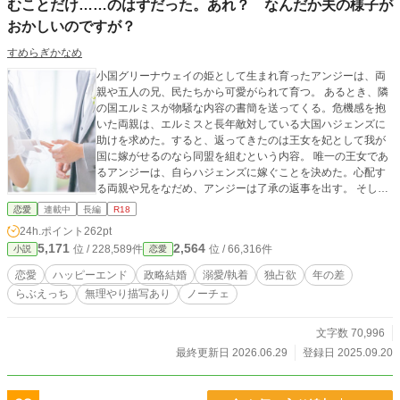
むことだけ……のはずだった。あれ？ なんだか夫の様子が
おかしいのですが？
すめらぎかなめ
小国グリーナウェイの姫として生まれ育ったアンジーは、両
親や五人の兄、民たちから可愛がられて育つ。 あるとき、隣
の国エルミスが物騒な内容の書簡を送ってくる。危機感を抱
いた両親は、エルミスと長年敵対している大国ハジェンズに
助けを求めた。すると、返ってきたのは王女を妃として我が
国に嫁がせるのなら同盟を組むという内容。 唯一の王女であ
るアンジーは、自らハジェンズに嫁ぐことを決めた。心配す
る両親や兄をなだめ、アンジーは了承の返事を出す。 そし
て、三カ月後。アンジーはハジェンズ王国の若き王・イライ
恋愛
連載中
長編
R18
アスの元に嫁いだ――のだが。 「俺がキミに求めることは、
24h.ポイント
262pt
世継ぎを産むことだけだ」 顔合わせのときにはっきり告げら
5,171
2,564
位 / 228,589件
位 / 66,316件
小説
恋愛
れた言葉。ショックを受けたアンジーだが、それも覚悟の
上。 黙々と妃としての役目を果たしているうちに、夫の態度
恋愛
ハッピーエンド
政略結婚
溺愛/執着
独占欲
年の差
が変わっていく。 「閉じ込めてしまいたい。俺以外、見るこ
らぶえっち
無理やり描写あり
ノーチェ
とができないように」 変化した夫の独占欲は、どんどん過激
になって――。 ■hotランキング ５９位ありがとうございま
す♡ ■掲載先→アルファポリス、ムーンライトノベルズ、エ
文字数 70,996
ブリスタ（後日掲載）
最終更新日 2026.06.29
登録日 2025.09.20