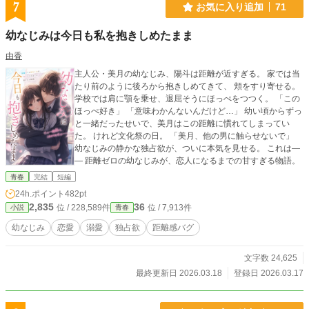
7
お気に入り追加
71
幼なじみは今日も私を抱きしめたまま
由香
主人公・美月の幼なじみ、陽斗は距離が近すぎる。 家では当
たり前のように後ろから抱きしめてきて、 頬をすり寄せる。
学校では肩に顎を乗せ、退屈そうにほっぺをつつく。 「この
ほっぺ好き」 「意味わかんないんだけど…」 幼い頃からずっ
と一緒だったせいで、美月はこの距離に慣れてしまってい
た。 けれど文化祭の日。 「美月、他の男に触らせないで」
幼なじみの静かな独占欲が、ついに本気を見せる。 これは―
― 距離ゼロの幼なじみが、恋人になるまでの甘すぎる物語。
青春
完結
短編
24h.ポイント
482pt
2,835
36
位 / 228,589件
位 / 7,913件
小説
青春
幼なじみ
恋愛
溺愛
独占欲
距離感バグ
文字数 24,625
最終更新日 2026.03.18
登録日 2026.03.17