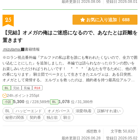
最終更新日 2026.08.06
登録日 2026.08.01
25
お気に入り追加
688
【完結】オメガの俺はご迷惑になるので、あなたとは距離を
置きます
.mizutama.
書籍情報
※ロラン視点番外編『アルファの私は君を誰にも奪われたくないので、全力で囲
い込むことにした』を追加しました。 本編では語られなかったロランの想いを
お楽しみいただければうれしいです！ * * * 「あなたを守るために、他の男
の番になります」 騎士団でベータとして生きてきたエルヴェは、ある日突然、
オメガとして発情する。 エルヴェを救ったのは、婚約者を持つ最高位アルファ
の騎士・ロランだった。 決して許されない秘密の関係。 それでも、エルヴェは
BL
完結
長編
R18
ロランとの関係を手放せなかった。 だが、すべては暴かれ、エルヴェに与えら
24h.ポイント
255pt
れた選択肢は一つ。 ――ほかのアルファの契約番になること。 「最後にもう一
5,300
1,078
位 / 228,589件
位 / 31,386件
小説
BL
度だけ、逢いたい」 嘘で始まった最後の逢瀬が―ー運命を狂わせる。 （短編で
す）
BL
ハッピーエンド
オメガバース
溺愛/執着
誤解/すれ違い
秘密の関係
契約番
独占欲
騎士
感想数 8
文字数 50,820
最終更新日 2026.06.28
登録日 2026.05.02