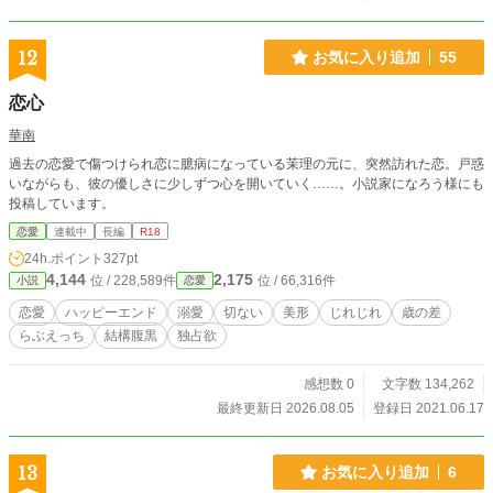
12
お気に入り追加
55
恋心
華南
過去の恋愛で傷つけられ恋に臆病になっている茉理の元に、突然訪れた恋。戸惑
いながらも、彼の優しさに少しずつ心を開いていく……。小説家になろう様にも
投稿しています。
恋愛
連載中
長編
R18
24h.ポイント
327pt
4,144
2,175
位 / 228,589件
位 / 66,316件
小説
恋愛
恋愛
ハッピーエンド
溺愛
切ない
美形
じれじれ
歳の差
らぶえっち
結構腹黒
独占欲
感想数 0
文字数 134,262
最終更新日 2026.08.05
登録日 2021.06.17
13
お気に入り追加
6