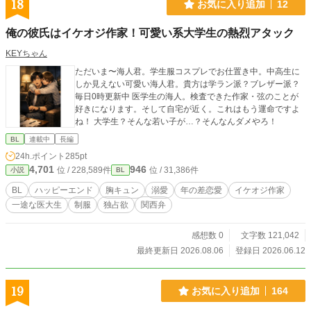
18
お気に入り追加
12
俺の彼氏はイケオジ作家！可愛い系大学生の熱烈アタック
KEYちゃん
ただいま〜海人君。学生服コスプレでお仕置き中。中高生に
しか見えない可愛い海人君。貴方は学ラン派？ブレザー派？
毎日0時更新中 医学生の海人。検査できた作家・弦のことが
好きになります。そして自宅が近く。これはもう運命ですよ
ね！ 大学生？そんな若い子が…？そんなんダメやろ！
BL
連載中
長編
24h.ポイント
285pt
4,701
946
位 / 228,589件
位 / 31,386件
小説
BL
BL
ハッピーエンド
胸キュン
溺愛
年の差恋愛
イケオジ作家
一途な医大生
制服
独占欲
関西弁
感想数 0
文字数 121,042
最終更新日 2026.08.06
登録日 2026.06.12
19
お気に入り追加
164