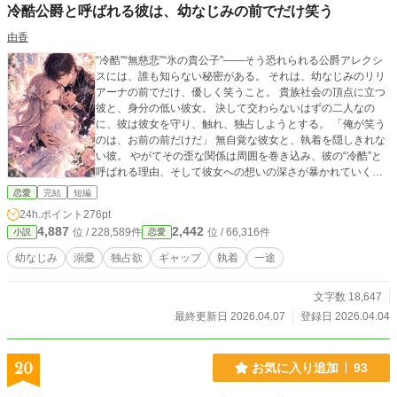
冷酷公爵と呼ばれる彼は、幼なじみの前でだけ笑う
由香
“冷酷”“無慈悲”“氷の貴公子”――そう恐れられる公爵アレクシ
スには、誰も知らない秘密がある。 それは、幼なじみのリリ
アーナの前でだけ、優しく笑うこと。 貴族社会の頂点に立つ
彼と、身分の低い彼女。 決して交わらないはずの二人なの
に、彼は彼女を守り、触れ、独占しようとする。 「俺が笑う
のは、お前の前だけだ」 無自覚な彼女と、執着を隠しきれな
い彼。 やがてその歪な関係は周囲を巻き込み、彼の“冷酷”と
呼ばれる理由、そして彼女への想いの深さが暴かれていく―
― これは、氷のような男が、たった一人にだけ溺れる物語。
恋愛
完結
短編
24h.ポイント
276pt
4,887
2,442
位 / 228,589件
位 / 66,316件
小説
恋愛
幼なじみ
溺愛
独占欲
ギャップ
執着
一途
文字数 18,647
最終更新日 2026.04.07
登録日 2026.04.04
20
お気に入り追加
93