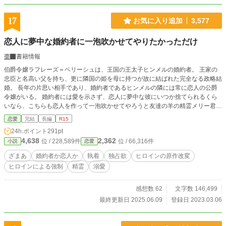
17
お気に入り追加
3,577
恋人に夢中な婚約者に一泡吹かせてやりたかっただけ
棗
書籍情報
伯爵令嬢ラフレーズ＝ベリーシュは、王国の王太子ヒンメルの婚約者。 王家の
忠臣と名高い父を持ち、更に隣国の姫を母に持つが故に結ばれた完全なる政略結
婚。 長年の片思い相手であり、婚約者であるヒンメルの隣には常に恋人の公爵
令嬢がいる。 婚約者には愛を示さず、恋人に夢中な彼にいつか捨てられるくら
いなら、こちらも恋人を作って一泡吹かせてやろうと友達の羊の精霊メリー君の
妙案を受けて実行することに。 ラフレーズが恋人役を頼んだのは、人外の魔術
恋愛
完結
長編
R15
師・魔王公爵と名高い王国最強の男――クイーン＝ホーエンハイム。 濡れた色
24h.ポイント
291pt
香を放つクイーンからの、本気か嘘かも分からない行動に涙目になっていると恋
4,638
2,362
位 / 228,589件
位 / 66,316件
小説
恋愛
人に夢中だった王太子が……。 ※小説家になろう・カクヨム様にも公開してい
ます
ざまあ
婚約者か恋人か
執着
独占欲
ヒロインの原作改変
ヒロインによる強制
精霊
溺愛
感想数 62
文字数 146,499
最終更新日 2025.06.09
登録日 2023.03.06