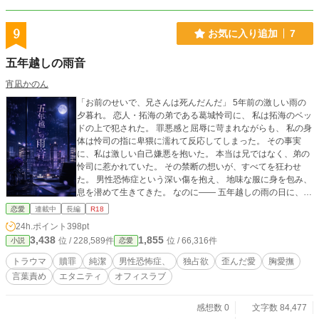
9
お気に入り追加
7
五年越しの雨音
宵凪かのん
「お前のせいで、兄さんは死んだんだ」 5年前の激しい雨の
夕暮れ。 恋人・拓海の弟である葛城怜司に、 私は拓海のベッ
ドの上で犯された。 罪悪感と屈辱に苛まれながらも、 私の身
体は怜司の指に卑猥に濡れて反応してしまった。 その事実
に、私は激しい自己嫌悪を抱いた。 本当は兄ではなく、弟の
怜司に惹かれていた。 その禁断の想いが、すべてを狂わせ
た。 男性恐怖症という深い傷を抱え、 地味な服に身を包み、
息を潜めて生きてきた。 なのに—— 五年越しの雨の日に、中
途採用として私の前に現れたのは、 25歳になった怜司だっ
恋愛
連載中
長編
R18
た。 完璧な笑顔の裏に冷たい欲望を隠し、 彼はゆっくりと距
24h.ポイント
398pt
離を近づけてくる。 雨が降るたびに蘇る、あの夕暮れの記
3,438
1,855
位 / 228,589件
位 / 66,316件
小説
恋愛
憶。 オフィスという檻の中で、再び暴かれていく私の身体と
心。 五年越しの雨音は、 静かに私を飲み込もうとしていた
トラウマ
贖罪
純潔
男性恐怖症、
独占欲
歪んだ愛
胸愛撫
—— ※他サイトでも投稿中 ※性描写にはマークをつけていま
言葉責め
エタニティ
オフィスラブ
す ※毎日21時更新予定
感想数 0
文字数 84,477