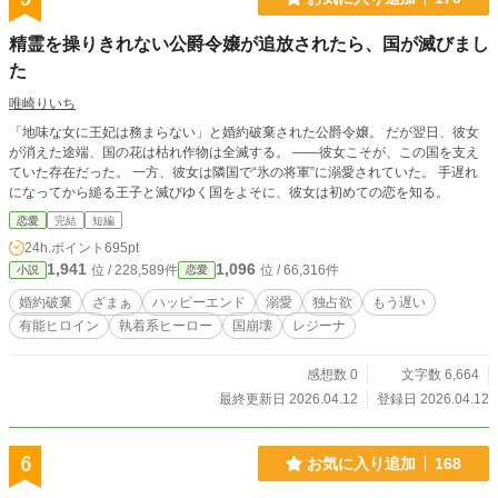
精霊を操りきれない公爵令嬢が追放されたら、国が滅びまし
た
唯崎りいち
「地味な女に王妃は務まらない」と婚約破棄された公爵令嬢。 だが翌日、彼女
が消えた途端、国の花は枯れ作物は全滅する。 ――彼女こそが、この国を支え
ていた存在だった。 一方、彼女は隣国で“氷の将軍”に溺愛されていた。 手遅れ
になってから縋る王子と滅びゆく国をよそに、彼女は初めての恋を知る。
恋愛
完結
短編
24h.ポイント
695pt
1,941
1,096
位 / 228,589件
位 / 66,316件
小説
恋愛
婚約破棄
ざまぁ
ハッピーエンド
溺愛
独占欲
もう遅い
有能ヒロイン
執着系ヒーロー
国崩壊
レジーナ
感想数 0
文字数 6,664
最終更新日 2026.04.12
登録日 2026.04.12
6
お気に入り追加
168