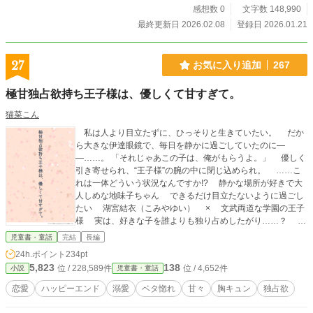
し、「帝なしでは息もできない」状態へ作り変えるための、
感想数 0
文字数 148,990
狂気じみた遊戯だった。 「一生、私の腕の中で溺れていろ」
最終更新日 2026.02.08
登録日 2026.01.21
守るために壊し、愛するために縛る。 冷酷な仮面の下に隠さ
れた、 一途で異常な執着を知った時、香子の心もまた甘い猛
毒に溶かされていく――。 ★最後は極上のハッピーエンドで
27
お気に入り追加
267
す。 ※AI画像を使用しています。
極甘独占欲持ち王子様は、優しくて甘すぎて。
猫菜こん
私は人より目立たずに、ひっそりと生きていたい。 だか
ら大きな伊達眼鏡で、毎日を静かに過ごしていたのに―
―……。 「それじゃあこの子は、俺がもらうよ。」 優しく
引き寄せられ、“王子様”の腕の中に閉じ込められ。 ……こ
れは一体どういう状況なんですか!? 静かな場所が好きで大
人しめな地味子ちゃん できるだけ目立たないように過ごし
たい 湖宮結衣（こみやゆい） × 文武両道な学園の王子
様 実は、好きな子を誰よりも独り占めしたがり……？ 氷
堂秦斗（ひょうどうかなと） 最初は【仮】のはずだった。
児童書・童話
完結
長編
「結衣さん……って呼んでもいい？ だから、俺のことも名
24h.ポイント
234pt
前で呼んでほしいな。」 「さっきので嫉妬したから、ちょっ
5,823
138
位 / 228,589件
位 / 4,652件
小説
児童書・童話
とだけ抱きしめられてて。」 「俺は前から結衣さんのことが
好きだったし、 今もどうしようもないくらい好きなん
恋愛
ハッピーエンド
溺愛
ベタ惚れ
甘々
胸キュン
独占欲
だ。」 ……でもいつの間にか、どうしようもないくらい溺
れていた。