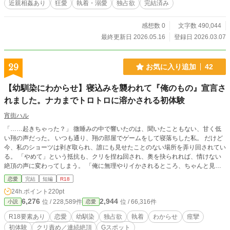
近親相姦あり
狂愛
執着・溺愛
独占欲
完結済み
して逃亡するレイラ。けれど、その圧倒的な美しさと気高さ
は、隠そうとしても隠しきれるものではなかった。孤独な旅
路で彼女を追い詰めるのは、利権などではない、逃れられぬ
感想数 0
文字数 490,044
愛の執着。 幼き日から影のように寄り添い、狂気にも似た
最終更新日 2026.05.16
登録日 2026.03.07
忠誠を捧げる幼馴染の騎士。 亡国の王女の正体を見破り、
その魂ごと欲する冷酷な覇王。 そして――。呪われた運命
によって引き裂かれ、皮肉な再会を果たした最愛の兄。 数
29
お気に入り追加
42
多の男たちの熱い情熱が、汚れなき王女の心と体を侵食して
いく。亡国の王女が辿り着くのは、甘美なる悦楽か、それと
【幼馴染にわからせ】寝込みを襲われて『俺のもの』宣言さ
も――。 数多の愛に翻弄される、激しくも切ない執着愛フ
れました。ナカまでトロトロに溶かされる初体験
ァンタジー。 ※ハッピーエンドへ至る過程で、一部苛烈な描
写がございます。
宵街ハル
「……起きちゃった？」 微睡みの中で響いたのは、聞いたこともない、甘く低
い翔の声だった。 いつも通り、翔の部屋でゲームをして寝落ちした私。 だけど
今、私のショーツは剥ぎ取られ、誰にも見せたことのない場所を弄り回されてい
る。 「やめて」という抵抗も、クリを捏ね回され、奥を抉られれば、情けない
絶頂の声に変わってしまう。 「俺に無理やりイかされるところ、ちゃんと見て
てあげるから」 幼馴染だと思っていたのは、私だけだったの？ 執着心剥き出し
恋愛
完結
短編
R18
の彼に、ナカまで『俺のもの』だと刻みつけられる、パニック寸前の初体験。
24h.ポイント
220pt
（……ねぇ、もう、そんなところ……壊れちゃう……！） ※本作はpixivに投稿
6,276
2,944
位 / 228,589件
位 / 66,316件
小説
恋愛
している短編の再録です。
R18要素あり
恋愛
幼馴染
独占欲
執着
わからせ
痙攣
初体験
クリ責め／連続絶頂
Gスポット