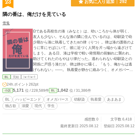
23
お気に入り追加
292
隣の番は、俺だけを見ている
雪兎
Ωである高校生の湊（みなと）は、幼いころから体が弱く、
友人も少ない。そんな湊の隣に住んでいるのは、幼馴染で幼
少期から湊に執着してきたαの律（りつ）。律は湊の護衛のよ
うに常にそばにいて、彼に近づく人間を片っ端から遠ざけて
しまう。 ある日、湊は学校で軽い発情期の前触れに襲われ、
助けてくれたのもやはり律だった。逃れられない幼馴染との
関係に戸惑う湊だが、律は静かに囁く。「もう、俺からは逃
げられない」――。 執着愛が静かに絡みつく、オメガバー
ス・あまあま系BL。 【キャラクター設定】 ■主人公（受け）
BL
完結
ｼｮｰﾄｼｮｰﾄ
名前：湊（みなと） 属性：Ω（オメガ） 年齢：17歳 性格：引
24h.ポイント
262pt
っ込み思案でおとなしいが、内面は芯が強い。幼少期から体
5,171
1,042
位 / 228,589件
位 / 31,386件
小説
BL
が弱く、他人に頼ることが多かったため、律に守られるのが
当たり前になっている。 特徴：小柄で華奢。淡い茶髪で色
BL
ハッピーエンド
オメガバース
幼馴染
執着愛
あまあま
白。表情はおだやかだが、感情が表に出やすい。 ■相手（攻
独占欲
溺愛
現代
学生
め） 名前：律（りつ） 属性：α（アルファ） 年齢：18歳 性
格：独占欲が非常に強く、湊に対してのみ甘く、他人には冷
たい。基本的に無表情だが、湊のこととなると感情的にな
感想数 0
文字数 6,418
る。 特徴：長身で整った顔立ち。黒髪でクールな雰囲気。幼
最終更新日 2025.08.12
登録日 2025.08.12
少期に湊を助けたことをきっかけに執着心が芽生え、彼を
「俺の番」と心に決めている。