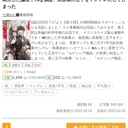
まった
七瀬おむ
書籍情報
(追記)2025.7.17より【第２部】のWEB投稿をスタート→こち
らも完結しました！ ※１巻書籍分は完結しております。第２
部は本編の約半年後のお話です。 ※コミカライズ版も連載中
です！ ■転生した平凡執事が、無意識に美形第二王子をヤン
デレ化させてしまう話。 美形ヤンデレ第二王子×平凡転生執
事/ヤンデレ・執着攻め/ハッピーエンド ■あらすじ 前世でプレ
イしていた乙女ゲーム『ルナンシア物語』の世界に転生して
しまった、第二王子の執事「エミル」。 『ルナンシア物語』
は、ヒロインの聖女「マリア」が、俺様系第一王子「イザ
BL
連載中
長編
R18
ク」と、類稀なる美貌を持つが心に闇を抱える第二王子「ア
24h.ポイント
944pt
ルベルト」、この二人の王子から取り合いをされるドキドキ
1,349
222
位 / 228,589件
位 / 31,386件
小説
BL
の乙女ゲームである。 しかし、単なる脇役執事であるエミル
は、主人である第二王子アルベルトと、ヒロインのマリアが
BL
異世界
ヤンデレ
美形×平凡
執着
独占欲
平凡受け
結ばれなければ死んでしまう！ 死を回避するため奮闘する
ハッピーエンド
アンダルシュ
エミルだったが、なぜかアルベルトはマリアに興味がなく、
それどころか自分に強い執着を向けるようになって……！？
■注意書き ※カップリングは固定、総受けではありませんの
感想数 68
文字数 340,384
でご了承ください。 ※サブキャラ同士ですが、男女カップリ
最終更新日 2025.10.14
登録日 2023.02.03
ングがあります。
5
お気に入り追加
179