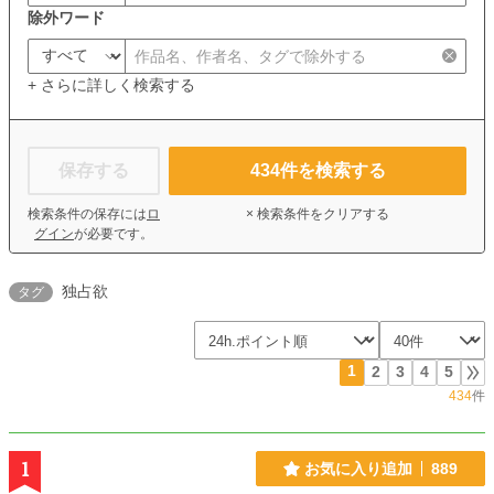
除外ワード
+ さらに詳しく検索する
保存する
434
件を検索する
検索条件の保存には
ロ
× 検索条件をクリアする
グイン
が必要です。
独占欲
タグ
1
2
3
4
5
434
件
1
お気に入り追加
889