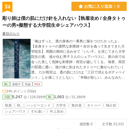
24
お気に入り追加
0
彫り師は僕の肌にだけ針を入れない【執着攻め / 全身タトゥ
ーの男×擬態する大学院生＠シェアハウス】
夏目のらり
「俺はずっと、透の身体の一番奥に傷をつけたかったよ」
【全身タトゥーの寡黙な刺青師 × 自分を偽って生きてきた大
学院生】 周囲の期待に合わせて「いい子」を演じてきた大学
院生の透。 彼が住む男子３人のシェアハウスに、夜の街で出
会った美しく危険な刺青師・雨宮が越してくる。 毎夜、雨宮
の部屋に通い、彼の体に刻まれたタトゥーに魅せられていく
透。 だが雨宮は、透の肌にだけは「三日で消えるボディペイ
ント」しか描こうとしない。 「本物が欲しい。みんなみたい
に」 なぜ自分にだけ針を入れないのか。 消えゆく落書きに焦
BL
連載中
長編
R18
燥と独占欲を募らせる透の前に、雨宮の過去を知る謎の男が
24h.ポイント
256pt
現れ――。 賑やかなシェアハウスでの日常と、雨宮の「消え
5,247
1,063
位 / 228,589件
位 / 31,386件
小説
BL
ない傷」の奥に隠された重すぎる執着。 「一針入れたらきっ
と、俺は止められなくなる――」 消えゆくペイントと、一生
執着
BL
ハッピーエンド
大学生
無自覚
タトゥー
独占欲
消えない愛の刻印。 傷を抱えたふたりが「本当の自分」を見
シェアハウス
すれ違い
年上攻め
つける、切なく甘いモラトリアムBL。 表紙はかんたん表紙メ
ーカー様で作成しました。
感想数 0
文字数 33,332