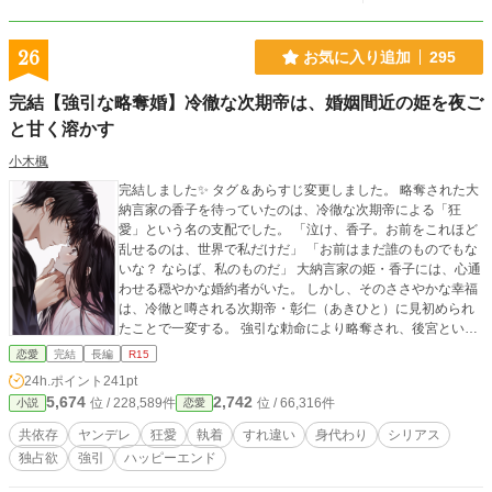
26
お気に入り追加
295
完結【強引な略奪婚】冷徹な次期帝は、婚姻間近の姫を夜ご
と甘く溶かす
小木楓
完結しました✨ タグ＆あらすじ変更しました。 略奪された大
納言家の香子を待っていたのは、冷徹な次期帝による「狂
愛」という名の支配でした。 「泣け、香子。お前をこれほど
乱せるのは、世界で私だけだ」 「お前はまだ誰のものでもな
いな？ ならば、私のものだ」 大納言家の姫・香子には、心通
わせる穏やかな婚約者がいた。 しかし、そのささやかな幸福
は、冷徹と噂される次期帝・彰仁（あきひと）に見初められ
たことで一変する。 強引な勅命により略奪され、後宮という
名の檻に閉じ込められた香子。 夜ごとの契りで身体を繋が
恋愛
完結
長編
R15
れ、元婚約者への想いすら「不義」として塗り潰されてい
24h.ポイント
241pt
く。 恐怖に震える香子だったが、閉ざされた寝所で待ってい
5,674
2,742
位 / 228,589件
位 / 66,316件
小説
恋愛
たのは、想像を絶するほど重く、激しい寵愛で……？ 「痛く
はしない。……お前が私のことしか考えられなくなるまで、
共依存
ヤンデレ
狂愛
執着
すれ違い
身代わり
シリアス
何度でも教え込もう」 逃げ場のない愛に心が絡め取られてい
独占欲
強引
ハッピーエンド
く中、彰仁は香子を守るため、「ある残酷な嘘」を用いて彼
女を試す。 それは、愛するがゆえに彼女を嫉妬と絶望で壊