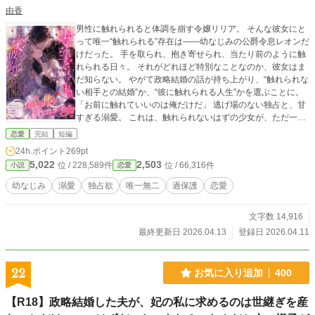
由香
男性に触れられると体調を崩す令嬢リリア。 そんな彼女にと
って唯一“触れられる”存在は――幼なじみの公爵令息レオンだ
けだった。 手を取られ、抱き寄せられ、当たり前のように触
れられる日々。 それがどれほど特別なことなのか、彼女はま
だ知らない。 やがて政略結婚の話が持ち上がり、“触れられな
い相手との結婚”か、“彼に触れられる人生”かを選ぶことに。
「お前に触れていいのは俺だけだ」 逃げ場のない独占と、甘
すぎる溺愛。 これは、触れられないはずの少女が、ただ一人
にだけすべてを許していく物語。
恋愛
完結
短編
24h.ポイント
269pt
5,022
2,503
位 / 228,589件
位 / 66,316件
小説
恋愛
幼なじみ
溺愛
独占欲
唯一無二
過保護
恋愛
文字数 14,916
最終更新日 2026.04.13
登録日 2026.04.11
22
お気に入り追加
400
【R18】政略結婚した夫が、妃の私に求めるのは世継ぎを産