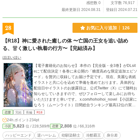
感想数 0
文字数 76,917
最終更新日 2024.08.31
登録日 2024.07.21
28
お気に入り追加
126
【R18】神に愛された癒しの体 〜亡国の王女を追い詰め
る、甘く激しい執着の行方〜【完結済み】
ほほいほい
【電子書籍化のお知らせ】 本作の【完全版・全3巻】がDLsit
eにて配信決定！各巻に未公開の「糖度高めな限定追加エピソ
ード」を贅沢に収録してお届け予定です。 現在、美麗な表紙
イラストと共に心を込めて準備を進めております。具体的な
配信日やイラストのお披露目は、公式Twitter（X）にて随時お
知らせしていきますので、ぜひフォローして楽しみにお待ち
いただけますと幸いです。 x.com/hohoihoi_novel 【小説家に
なろう（ムーンライト）日間総合ランキング最高12位の実績
作！】 たくさんの応援ありがとうございます。 ストーリーも
恋愛
完結
長編
R18
濃厚官能も100%全力を注いだ、大切な初作品です(^^) その
24h.ポイント
234pt
身に流れるのは、傷跡一つ許さぬ清らかな癒やしの源――。
5,823
2,808
位 / 228,589件
位 / 66,316件
小説
恋愛
『神に愛された』と称えられる驚異の治癒力を宿す王女、
レイラ。 春の光に満ちた平穏な日々は、ある一滴の鮮血と
ハッピーエンド
逆ハーレム
幼馴染騎士
冷酷覇王
身分差
『呪い』によって残酷に崩れ去った。国を追われ、身分を隠