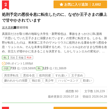
2
お気に入り追加
2,682
処刑予定の悪役令息に転生したのに、なぜか王子さまの膝上
で甘やかされています
波木真帆
書籍情報
真面目だけが取り柄の地味な大学生・新野裕也は、事故をきっかけにBL漫画
『片思いしていた王子さまに溺愛されています』の世界に転生する。しかも、新
野が転生したのは、将来第二王子のヴァレリウスに処刑される運命を持つ悪役令
息・リュシエル。そんな未来を回避するため、リュシエルはわがままな性格を改
め、目立たず穏やかに生きることを決意する。 しかしリュシエルの変化が、嫌
われていたはずの第二王子ヴァレリウスの関心を引いてしまう。関わらないよう
BL
完結
長編
R18
に、と願っていたはずなのに、なぜか少しずつ関係を変わっていって…… 処刑
24h.ポイント
1,668pt
エンド回避を目指す転生令息と、彼に惹かれていく王子のすれ違いから始まるハ
733
123
位 / 228,589件
位 / 31,386件
小説
BL
ッピーエンドなお話です。 R18には※つけます。
異世界転生
悪役令息
処刑回避
すれ違い
王子攻め
嫌われからの溺愛
独占欲
美少年
ハッピーエンド
勘違い
感想数 60
文字数 126,229
最終更新日 2026.07.18
登録日 2026.04.28