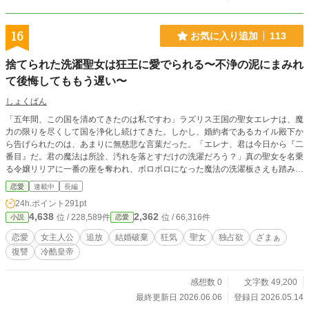
16
お気に入り追加
113
捨てられた洗濯聖女は狂王に愛でられる〜不浄の泥にまみれ
て後悔してももう遅い〜
しょくぱん
「五年間、この国を清めてきたのは私ですわ」ラズリス王国の聖女エレナは、魔
力の限りを尽くして国を浄化し続けてきた。しかし、婚約者であるカイル殿下か
ら告げられたのは、あまりに無慈悲な言葉だった。「エレナ、君は今日から『二
番目』だ。君の魔法は所詮、汚れを落とすだけの洗濯だろう？」真の聖女を名乗
る令嬢リリアに一番の座を奪われ、ボロボロになった魔法の洗濯板さえも踏みに
じられたエレナは、絶望の末に国を去る決意をする 。 しかし、彼女が浄化の結
恋愛
連載中
長編
界を解いた瞬間、王国は五年分の「穢れ」に飲み込まれ、泥の雨が降り注ぐ腐敗
24h.ポイント
291pt
の地へと変わり始めた 。 一方、エレナは「生贄」として、世界中から恐れられ
4,638
2,362
位 / 228,589件
位 / 66,316件
小説
恋愛
るガルズイン帝国の皇帝ゼクスの元へ送られることになる。 そこで待っていた
のは、死の運命ではなく、狂おしいほどの独占欲を孕んだ溺愛だった。 「逃が
恋愛
女主人公
追放
結婚破棄
狂気
聖女
独占欲
ざまぁ
さない。お前は私の、帝国を潤す唯一の源泉だ」 捨てた男は泥にまみれ、拾っ
復讐
冷酷皇帝
た男は彼女を神と崇める。「二番目」の烙印を刻まれた少女が、美しき死神の腕
の中で真の奇跡を起こす逆転ファンタジー、開幕。
感想数 0
文字数 49,200
最終更新日 2026.06.06
登録日 2026.05.14