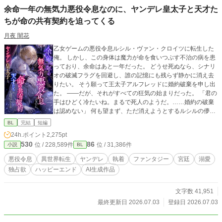
余命一年の無気力悪役令息なのに、ヤンデレ皇太子と天才た
ちが命の共有契約を迫ってくる
月夜 闇花
乙女ゲームの悪役令息ルシル・ヴァン・クロイツに転生した
俺。 しかし、この身体は魔力が命を食いつぶす不治の病を患
っており、余命はあと一年だった。 どうせ死ぬなら、シナリ
オの破滅フラグを回避し、誰の記憶にも残らず静かに消え去
りたい。 そう願って王太子アルフレッドに婚約破棄を申し出
た。 ――だが、それがすべての狂気の始まりだった。 「君の
手はひどく冷たいね。まるで死人のようだ。……婚約の破棄
は認めない」 何も望まず、ただ消えようとするルシルの儚げ
な諦観は、逆に攻略対象たちのドス黒い支配欲と執着に火を
BL
完結
短編
つけてしまう。 ヤンデレ王太子アルフレッドの圧倒的な拘
24h.ポイント
2,275pt
束。 実直な騎士ガレッドの盲目的な献身。 天才魔術師ノアの
530
86
位 / 228,589件
位 / 31,386件
小説
BL
狂気的な探究。 ルシルが死の淵へ沈み込もうとしたとき、三
人は神の理に逆らう禁忌の魔術を実行する。 それは、自らの
悪役令息
異世界転生
ヤンデレ
執着
ファンタジー
宮廷
溺愛
命と魔力をルシルの身体へ直接繋ぎ止める『命の共有契約』
独占欲
ハッピーエンド
AI生成作品
だった――。 「君はもう、どこへも行けない。永遠に、私た
ちと共にあるんだ」 死んで逃げることすら許されない豪奢な
鳥籠の中、悪役令息は息が詰まるほど甘い絶望と幸福に溺れ
文字数 41,951
ていく。 ヤンデレ執着BLファンタジー、ここに開幕。
最終更新日 2026.07.03
登録日 2026.07.03