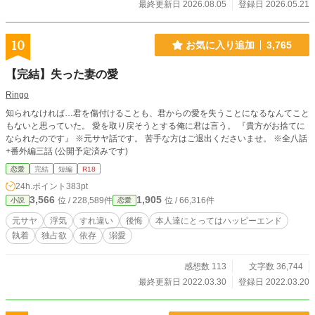
最終更新日 2026.08.05
登録日 2026.05.21
10
お気に入り追加
3,765
【完結】失った妻の愛
Ringo
知られなければ…君を傷付けることも、君からの愛を失うことになるなんてこと
もないと思っていた。 愛を取り戻そうとする俺に君は言う。 『貴方がお捨てに
なられたのです』 ※元サヤ話です。 苦手な方はご退出くださいませ。 ※全八話
+番外編三話 (公開予定済みです)
恋愛
完結
短編
R18
24h.ポイント
383pt
3,566
1,905
位 / 228,589件
位 / 66,316件
小説
恋愛
元サヤ
浮気
すれ違い
後悔
本人達にとってはハッピーエンド
執着
独占欲
依存
溺愛
感想数 113
文字数 36,744
最終更新日 2022.03.30
登録日 2022.03.20