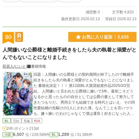
感想数 0
文字数 4,920
最終更新日 2026.02.13
登録日 2026.02.13
30
お気に入り追加
2,635
人間嫌いな公爵様と離婚手続きをしたら夫の執着と溺愛がと
んでもないことになりました
荷居人(にいと)
書籍情報
旧題：人間嫌いの公爵様との契約期間が終了したので離婚手
続きをしたら夫の執着と溺愛がとんでもないことになりまし
た 書籍化決定！！！ 第12回BL大賞奨励賞作品2025/3/2完
結。 人間嫌いと言われた公爵様に嫁いで3年。最初こそどう
なるかと思ったものの自分としては公爵の妻として努力して
きたつもりだ。 男同士でも結婚できる時代とはいえ、その同
性愛結婚の先駆けの1人にされた僕。なんてことを言いつつ
も、嫌々嫁いだわけじゃなくて僕は運良く好きになった人に
嫁いだので政略結婚万歳と今でも思っている。 だけど相手は
BL
完結
長編
R18
人嫌いの公爵様。初夜なんて必要なことを一方的に話された
24h.ポイント
213pt
だけで、翌日にどころかその日にお仕事に行ってしまうよう
6,507
1,289
位 / 228,589件
位 / 31,386件
小説
BL
な人だ。だから使用人にも舐められるし、割と肩身は狭かっ