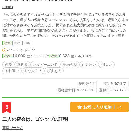
miniko
「私に恋を教えてくれませんか？」 学園内で堅物と呼ばれている優等生のルル
ーシアが、遊び人の侯爵令息ローレンスにそんな提案をしたのは、絶望的な未来
に対するささやかな反抗だった。 提示された魅力的な対価に惹かれた彼はその
契約を了承し、半年の期間限定の恋人ごっこが始まる。 共に過ごす内にいつの
間にか近付いた互いの想いも、それぞれが抱えていた事情も知らぬまま、契約期
間の終了よりも少し早く、突然訪れた別れに二人は───。 恋を知る事になった
恋愛
完結
短編
のは、どっち？ ※両者の想いや事情を描く為に、視点の切り替えが多めです。
24h.ポイント
56pt
14,896
6,628
位 / 228,585件
位 / 66,313件
小説
恋愛
恋愛
異世界
ハッピーエンド
契約恋愛
両片思い
切ない
すれ違い
遊び人？？
ざまぁ？
感想数 17
文字数 52,072
最終更新日 2023.01.20
登録日 2022.12.28
2
お気に入り追加
12
二人の密会は、ゴシップの証明
茜琉ぴーたん