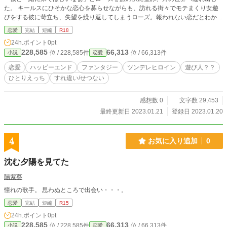
た。 キールスにひそかな恋心を募らせながらも、訪れる街々でモテまくり女遊
びをする彼に苛立ち、失望を繰り返してしまうローズ。報われない恋だとわかっ
ているから、絶対にこの気持ちを告げたくない。 それなのにキールスは、暴れ
恋愛
完結
短編
R18
るローズを寝台に押し付けて悲しそうな顔をするのだ――。 大人で子どもなふ
24h.ポイント
0pt
たりの、すれちがいハピエン。
228,585
66,313
位 / 228,585件
位 / 66,313件
小説
恋愛
恋愛
ハッピーエンド
ファンタジー
ツンデレヒロイン
遊び人？？
ひとりえっち
すれ違い/せつない
感想数 0
文字数 29,453
最終更新日 2023.01.21
登録日 2023.01.20
4
お気に入り追加
0
沈む夕陽を見てた
陽紫葵
憧れの歌手。 思わぬところで出会い・・・。
恋愛
完結
短編
R15
24h.ポイント
0pt
228,585
66,313
位 / 228,585件
位 / 66,313件
小説
恋愛