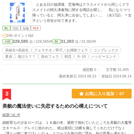
とある日の放課後、芝塚神はクラスメイトから同じくクラ
スメイトの阿久津春翔に関する噂話を聞く。 気になりつつ
帰っていると、阿久津に出会してしまい…。 （全17話） ＊女
子という存在が出て来ます。
BL
完結
短編
R18
24h.ポイント
0pt
228,585
31,383
位 / 228,585件
位 / 31,383件
小説
BL
高校生×高校生
フェラチオ／即尺／お掃除フェラ
コンプレックス
童貞
遊び人？？
攻めフェラ
初恋
Ｒ-18
ハッピーエンド
感想数 0
文字数 31,405
最終更新日 2024.08.23
登録日 2024.06.14
3
お気に入り追加
67
美貌の魔法使いに失恋するための心構えについて
紺原つむぎ
娼館育ちの少女ローズは、１８歳の冬、瀕死で倒れていたところを美貌の大魔導
士キールス・グレイに拾われた。 彼は親切に治療を施してくれただけでなく
「僕と一緒に来てほしいなぁ」とローズを旅の供に望み、外の世界へ連れ出し