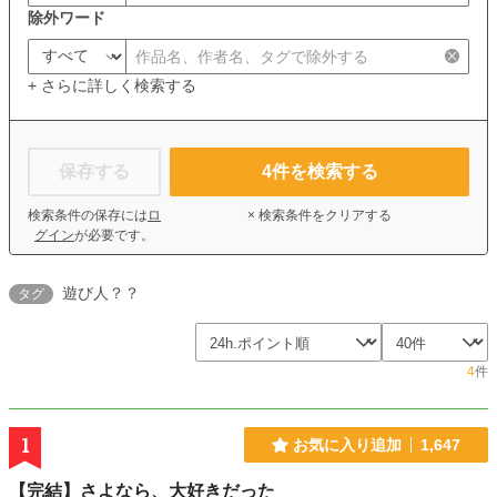
除外ワード
+ さらに詳しく検索する
保存する
4
件を検索する
検索条件の保存には
ロ
× 検索条件をクリアする
グイン
が必要です。
遊び人？？
タグ
4
件
1
お気に入り追加
1,647
【完結】さよなら、大好きだった