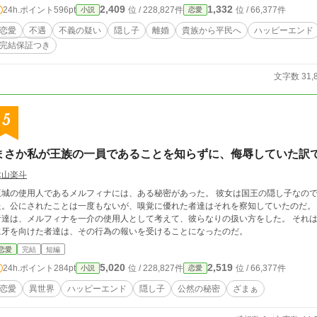
2,409
1,332
24h.ポイント
596pt
位 / 228,827件
位 / 66,377件
小説
恋愛
恋愛
不遇
不義の疑い
隠し子
離婚
貴族から平民へ
ハッピーエンド
完結保証つき
文字数 31,
5
まさか私が王族の一員であることを知らずに、侮辱していた訳
木山楽斗
王城の使用人であるメルフィナには、ある秘密があった。 彼女は国王の隠し子なので
。公にされたことは一度もないが、嗅覚に優れた者達はそれを察知していたのだ。 しかし中には、そうではない者達もいた。 そ
者達は、メルフィナを一介の使用人として考えて、彼らなりの扱い方をした。 それ
に牙を向けた者達は、その行為の報いを受けることになったのだ。
恋愛
完結
短編
5,020
2,519
24h.ポイント
284pt
位 / 228,827件
位 / 66,377件
小説
恋愛
恋愛
異世界
ハッピーエンド
隠し子
公然の秘密
ざまぁ