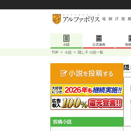
小説
公式漫画
投
TOP
>
小説
>
隠し子 小説一覧
隠
投稿小説