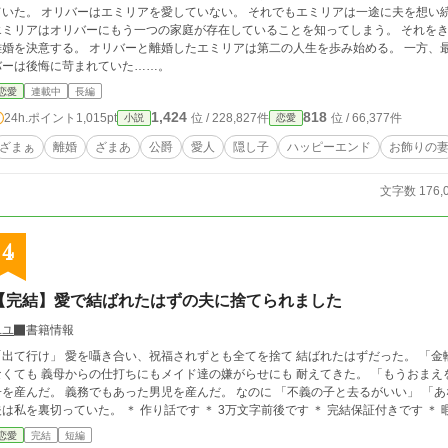
いた。 オリバーはエミリアを愛していない。 それでもエミリアは一途に夫を想い続けた。 子供も出来ないまま十年の
エミリアはオリバーにもう一つの家庭が存在していることを知ってしまう。 それを
る。 オリバーと離婚したエミリアは第二の人生を歩み始める。 一方、最愛の愛人とその子供を公爵家に迎え入れたオリ
バーは後悔に苛まれていた……。
恋愛
連載中
長編
1,424
818
24h.ポイント
1,015pt
位 / 228,827件
位 / 66,377件
小説
恋愛
ざまぁ
離婚
ざまあ
公爵
愛人
隠し子
ハッピーエンド
お飾りの
文字数 176,
4
【完結】愛で結ばれたはずの夫に捨てられました
ユユ
書籍情報
を囁き合い、祝福されずとも全てを捨て 結ばれたはずだった。 「金輪際姿を表すな」 義父から嫁だと認めてもらえ
くても 義母からの仕打ちにもメイド達の嫌がらせにも 耐えてきた。 「もうおまえを愛していない」 結婚４年、やっと待望の第一
産んだ。 義務でもあった男児を産んだ。 なのに 「不義の子と去るがいい」 「あなたの子よ！」 「私の子はエリザベスだけだ」
夫は私を裏切っていた。 ＊ 作り話です ＊ 3万文字前後です ＊ 完結保証付きで
恋愛
完結
短編