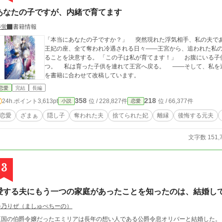
あなたの子ですが、内緒で育てます
椿蛍
書籍情報
「本当にあなたの子ですか？」 突然現れた浮気相手、私の夫である国王陛下の子を身籠っているという。 夫、
王妃の座、全て奪われ冷遇される日々――王宮から、追われた私のお腹に
ることを決意する。 「この子は私が育てます！」 お腹にいる子供は王の子。 王の子だけが不思議な力を持
つ。 私は育った子供を連れて王宮へ戻る。 ――そして、私を追い出したことを後悔してください。 ※番外編
を書籍に合わせて改稿しています。
恋愛
完結
長編
358
218
24h.ポイント
3,613pt
位 / 228,827件
位 / 66,377件
小説
恋愛
恋愛
ざまぁ
隠し子
奪われた夫
捨てられた妃
離縁
後悔する元夫
文字数 151,
3
愛する夫にもう一つの家庭があったことを知ったのは、結婚して
春乃りぜ（ましゅぺちーの）
王国の伯爵令嬢だったエミリアは長年の想い人である公爵令息オリバーと結婚した。