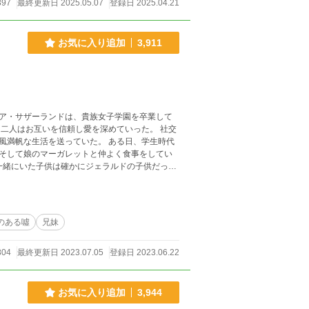
397
最終更新日 2025.05.07
登録日 2025.04.21
お気に入り追加
3,911
ア・サザーランドは、貴族女子学園を卒業して
二人はお互いを信頼し愛を深めていった。 社交
を送っていた。 ある日、学生時代
そして娘のマーガレットと仲よく食事をしてい
に相談していた時、リリアがバルコニーから転落
りがと
させますので、よろしくお願いします。
のある噓
兄妹
804
最終更新日 2023.07.05
登録日 2023.06.22
お気に入り追加
3,944