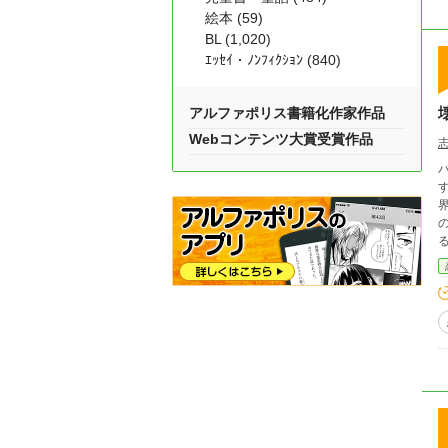
絵本 (59)
BL (1,020)
ｴｯｾｲ・ﾉﾝﾌｨｸｼｮﾝ (840)
アルファポリス書籍化作家作品
Webコンテンツ大賞受賞作品
る
したと
て