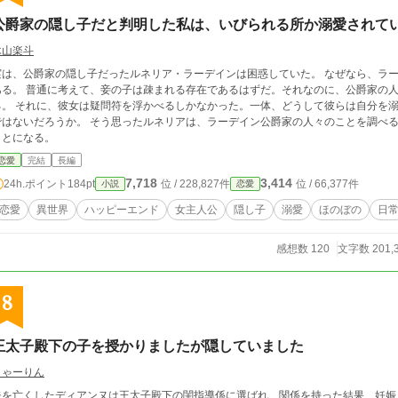
公爵家の隠し子だと判明した私は、いびられる所か溺愛されて
木山楽斗
実は、公爵家の隠し子だったルネリア・ラーデインは困惑していた。 なぜなら、ラ
疎まれる存在であるはずだ。それなのに、公爵家の人々は、ルネリアを受け入れて愛してくれてい
る。 それに、彼女は疑問符を浮かべるしかなかった。一体、どうして彼らは自分を
ではないだろうか。 そう思ったルネリアは、ラーデイン公爵家の人々のことを調べ
ことになる。
恋愛
完結
長編
7,718
3,414
24h.ポイント
184pt
位 / 228,827件
位 / 66,377件
小説
恋愛
恋愛
異世界
ハッピーエンド
女主人公
隠し子
溺愛
ほのぼの
日
感想数 120
文字数 201,
8
王太子殿下の子を授かりましたが隠していました
しゃーりん
夫を亡くしたディアンヌは王太子殿下の閨指導係に選ばれ、関係を持った結果、妊娠