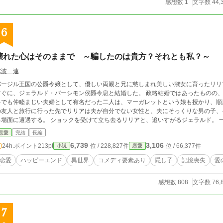
感想数 1
文字数 44,
6
壊れた心はそのままで ～騙したのは貴方？それとも私？～
志波 連
バージル王国の公爵令嬢として、優しい両親と兄に慈しまれ美しい淑女に育ったリリ
すぐに、ジェラルド・パーシモン侯爵令息と結婚した。 政略結婚ではあったものの、
界でも仲睦まじい夫婦として有名だった二人は、マーガレットという娘も授かり、順風満帆な生活
の友人と旅行に行った先でリリアは夫が自分でない女性と、夫にそっくりな男の子、
場面に遭遇する。 ショックを受けて立ち去るリリアと、追いすがるジェラルド。 一緒にいた子供は確かにジェラルドの子供だった
が、これには深い事情があるようで……。 リリアの心をなんとか取り戻そうと友人
恋愛
完結
長編
いう知らせが飛び込んだ。 ジェラルドとマーガレットは、リリアの心を取り戻す決心をする。 そして関係者が頭を寄せ合っ
6,739
3,106
24h.ポイント
213pt
位 / 228,827件
位 / 66,377件
小説
恋愛
、ある破天荒な計画を遂行するのだった。 王家までも巻き込んだその作戦とは……。 他サイトでも掲載中です。 コメントあ
うございます。 タグのコメディに反対意見が多かったので修正しました。 必ず完結
恋愛
ハッピーエンド
異世界
コメディ要素あり
隠し子
記憶喪失
愛
感想数 808
文字数 76,
7