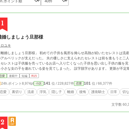
1
離婚しましょう旦那様
クロユキ
「離婚しましょう旦那様」 初めての子供を風邪を拗らせ高熱が続いたセレストは流産
のアルベリックが支えだった。 夫の優しさに支えられたセレストは前を進もうと二人
たセレストは子供服を売っているお店へ入り亡くなった子供を思い出し子供の服を見
と小さな女の子を連れている姿を見てしまった。 誤字脱字が
恋愛
連載中
短編
R15
141
101
24h.ポイント
8,974pt
位 / 228,827件
位 / 66,377件
小説
恋愛
恋愛
裏切り
流産
浮気
隠し子
離婚
後悔
護衛騎士
日常
切
文字数 60,
2