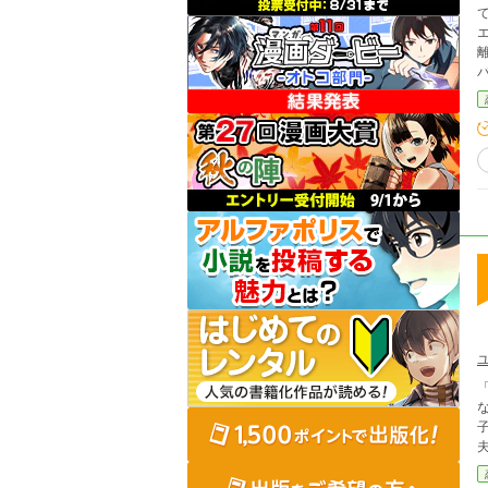
て
離婚を決意す
「出て行け」 愛
な
子を