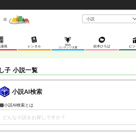
Web
稿漫画
レンタル
絵本ひろば
ビジ
コンテンツ大賞
し子 小説一覧
小説AI検索
小説AI検索とは