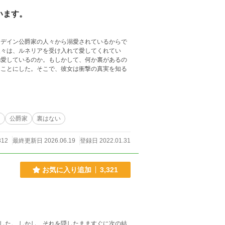
います。
ーデイン公爵家の人々から溺愛されているからで
溺愛しているのか。もしかして、何か裏があるの
ることにした。そこで、彼女は衝撃の真実を知る
常
公爵家
裏はない
312
最終更新日 2026.06.19
登録日 2022.01.31
お気に入り追加
3,321
した。 しかし、それを隠したまますぐに次の結