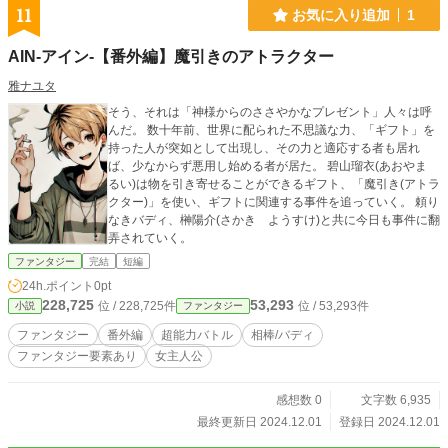
11
お気に入り追加
1
AIN-アイン-【番外編】魔引きのアトラクター
雅ナユタ
そう、それは「神様からのささやかなプレゼント」人々は呼
んだ。 数十年前、世界に配られた不思議な力、「ギフト」を
持った人が突如として出現し、その力と適応する者も居れ
ば、少なからず悪用し始める者が居た。 碧山瑠衣(あおやま
るい)は物を引き寄せることができるギフト、「魔引き(アトラ
クター)」を使い、ギフトに関連する事件を追っていく。 頼り
なきバディ、榊陽介(さかき ようすけ)と共に今日も事件に翻
弄されていく。
ファンタジー
完結
短編
24h.ポイント
0pt
228,725
53,293
位 / 228,725件
位 / 53,293件
小説
ファンタジー
ファンタジー
番外編
超能力バトル
相棒/バディ
ファンタジー要素あり
女主人公
感想数 0
文字数 6,935
最終更新日 2024.12.01
登録日 2024.12.01