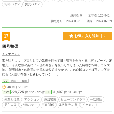
相棒/バディ
男女バディ
感想数 0
文字数 120,941
最終更新日 2024.03.31
登録日 2024.02.29
17
お気に入り追加
2
四号警備
インナケンチ
毒を吐きつつ、プロとしての気概を持って日々職務を全うするボディガード、茅
場充。 そんな彼の姿に『天使の輝き』を見出してしまった純朴な相棒、門前大
地。 警護対象との刹那の交流を繰り返すなかで、この凸凹コンビは互いに何者
にも代え難い存在へと変わっていくーー。
BL
連載中
長編
24h.ポイント
0pt
228,725
31,407
位 / 228,725件
位 / 31,407件
小説
BL
先輩と後輩
アクション
身辺警護
ヒューマンドラマ
一話完結
男主人公
相棒/バディ
三角関係
体格差/年の差
イケメン