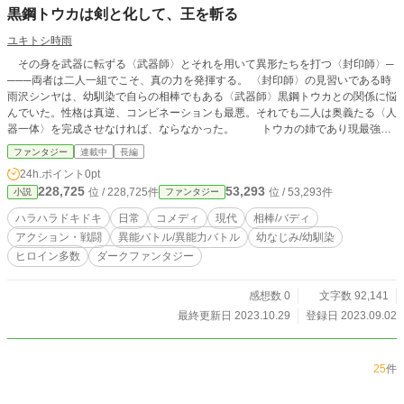
黒鋼トウカは剣と化して、王を斬る
ユキトシ時雨
その身を武器に転ずる〈武器師〉とそれを用いて異形たちを打つ〈封印師〉─
───両者は二人一組でこそ、真の力を発揮する。 〈封印師〉の見習いである時
雨沢シンヤは、幼馴染で自らの相棒でもある〈武器師〉黒鋼トウカとの関係に悩
んでいた。性格は真逆、コンビネーションも最悪。それでも二人は奥義たる〈人
器一体〉を完成させなければ、ならなかった。 トウカの姉であり現最強の
〈封印師〉黒鋼カサネにビネーションも最悪。それでも二人は奥義たる〈人器一
ファンタジー
連載中
長編
体〉を完成させなければ、ならなかった。 一方で、最悪の異形たる〈八災
24h.ポイント
0pt
王〉を蘇らせようとする一派〈リベレーターズ〉 が暗躍を始めた。彼らの第一
228,725
53,293
位 / 228,725件
位 / 53,293件
小説
ファンタジー
目標は〈八災王〉の封印を管理する一族・黒鋼家を根絶やしにすること。つまり
はトウカを暗殺することであった。 すこしずつ狂い始める日常。それでもシ
ハラハラドキドキ
日常
コメディ
現代
相棒/バディ
ンヤとトウカは互いの大切なものを守れるのか？ 二人で一つの刃が今、数多
アクション・戦闘
異能バトル/異能力バトル
幼なじみ/幼馴染
の異形を斬らん！ 幼馴染刀剣ハードアクション・連載開始！ ※ 毎日夕方６
ヒロイン多数
ダークファンタジー
時ごろ更新予定 <a href="https://www.tugikuru.jp/colink/link?cid=67724" target
="_blank"><img src="https://www.tugikuru.jp/colink?cid=67724&size=l" alt="ツギ
クルバナー"></a>
感想数 0
文字数 92,141
最終更新日 2023.10.29
登録日 2023.09.02
25
件