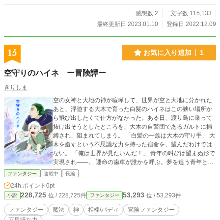
感想数 2
文字数 115,133
最終更新日 2023.01.10
登録日 2022.12.09
15
お気に入り追加
1
空守りのハイネ ー冒険譚ー
きりしま
空の女神と大地の神が喧嘩して、世界が空と大地に分かれた
あと、浮遊する大木で育った白髪のハイネはこの狭い場所か
ら飛び出したくて仕方がなかった。ある日、渡り鳥に乗って
抜け出そうとしたところを、大木の自警団であるガルトに捕
縛され、阻まれてしまう。 「白髪の一族は大木の守り手」 大
木を癒すという不思議な力を持った宿命を、望んだわけでは
ない。 「俺は世界が見たいんだ！」 青年の叫びは望まぬ形で
実現され――。 運命の歯車が誰かを呼ぶ。夢を追う青年と、
彼を守る男、二人の真実を追い求める冒険が始まる。
ファンタジー
連載中
長編
24h.ポイント
0pt
228,725
53,293
位 / 228,725件
位 / 53,293件
小説
ファンタジー
ファンタジー
魔法
神
相棒/バディ
冒険ファンタジー