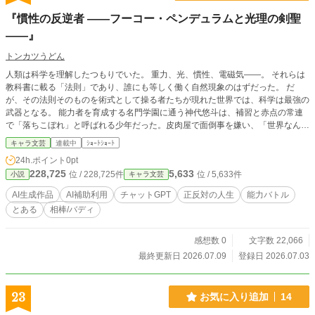
『慣性の反逆者 ――フーコー・ペンデュラムと光理の剣聖
――』
トンカツうどん
人類は科学を理解したつもりでいた。 重力、光、慣性、電磁気――。 それらは
教科書に載る「法則」であり、誰にも等しく働く自然現象のはずだった。 だ
が、その法則そのものを術式として操る者たちが現れた世界では、科学は最強の
武器となる。 能力者を育成する名門学園に通う神代悠斗は、補習と赤点の常連
で「落ちこぼれ」と呼ばれる少年だった。皮肉屋で面倒事を嫌い、「世界なんて
救いたくない」が口癖。しかし彼には、地球の自転と慣性を支配する禁断の術式
キャラ文芸
連載中
ｼｮｰﾄｼｮｰﾄ
《フーコー・ペンデュラム》が眠っていた。 一方、学園首席の皇城恒一は、光
24h.ポイント
0pt
の波動性と粒子性を自在に操る《光理術式（フォトン・セオリー）》の使い手。
228,725
5,633
位 / 228,725件
位 / 5,633件
小説
キャラ文芸
居合と示現流を極めた剣士でもあり、「光理の剣聖」と称される完全無欠の天才
である。 本来なら交わるはずのない二人。 しかし模擬戦で激突した瞬間、光を
AI生成作品
AI補助利用
チャットGPT
正反対の人生
能力バトル
支配する天才は初めて「外れた斬撃」を経験し、落ちこぼれの少年は最速の剣に
とある
相棒/バディ
初めて本気で立ち向かう。 法則を極める者。 法則の基準を書き換える者。 相反
する二人は、衝突を繰り返しながらも、学園を襲う異形や世界規模の災厄に立ち
向かう中で、互いに背中を預ける唯一無二の腐れ縁となっていく。 科学は万能
感想数 0
文字数 22,066
ではない。 才能も絶対ではない。 世界を動かすのは、理論を信じる者と、その
最終更新日 2026.07.09
登録日 2026.07.03
理論の隙間を突く者だ。 これは、落ちこぼれと天才が織りなす、慣性と光が激
突する科学バトルアクション。そして、何度ぶつかっても決して切れない、最悪
で最高のライバルの物語である。
23
お気に入り追加
14