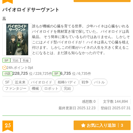
バイオロイドサーヴァント
風
誰もが機械の心臓を育てる世界。 少年ハイネは心臓をいれる
バイオロイドを廃材置き場で探していた。 バイオロイドは高
級品。 そう簡単に落ちているものではありません。 しかしそ
こにはメイド型バイオロイドが！ ハイネは喜んで心臓を植え
付けます。 しかしこの行動がハイネの人生を大きく変えるこ
とになるとは、まだ誰も知らなかったのです。
SF
完結
長編
24h.ポイント
0pt
228,725
6,735
位 / 228,725件
位 / 6,735件
小説
SF
SF
近未来
バイオロイド
相棒/バディ
戦争
バトル
ファンタジー
機械
ロボット
完結
感想数 0
文字数 144,894
最終更新日 2025.12.23
登録日 2025.07.31
25
お気に入り追加
3