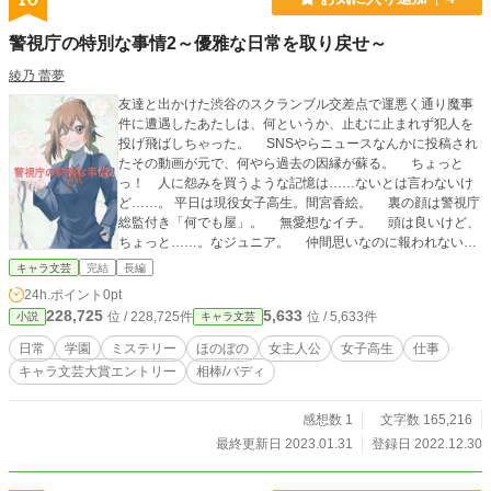
警視庁の特別な事情2～優雅な日常を取り戻せ～
綾乃 蕾夢
友達と出かけた渋谷のスクランブル交差点で運悪く通り魔事
件に遭遇したあたしは、何というか、止むに止まれず犯人を
投げ飛ばしちゃった。 SNSやらニュースなんかに投稿され
たその動画が元で、何やら過去の因縁が蘇る。 ちょっと
っ！ 人に怨みを買うような記憶は……ないとは言わないけ
ど……。 平日は現役女子高生。間宮香絵。 裏の顔は警視庁
総監付き「何でも屋」。 無愛想なイチ。 頭は良いけど、
ちょっと……。なジュニア。 仲間思いなのに報われないカ
イリ（厨二ぎみ）。 世話のやけるメンバーに悩みの絶えな
キャラ文芸
完結
長編
いリカコ。 元気でタチの悪いこの連中は、恋に仕事に学業
24h.ポイント
0pt
に。毎日バタバタ騒がしい！ 警視庁の特別な事情1～JKカ
228,725
5,633
位 / 228,725件
位 / 5,633件
小説
キャラ文芸
エの場合～ 完結済みで、キャラ文芸大賞にエントリー中で
す。 ～JKカエの場合～共々、ぜひ投票よろしくお願いしま
日常
学園
ミステリー
ほのぼの
女主人公
女子高生
仕事
す。
キャラ文芸大賞エントリー
相棒/バディ
感想数 1
文字数 165,216
最終更新日 2023.01.31
登録日 2022.12.30