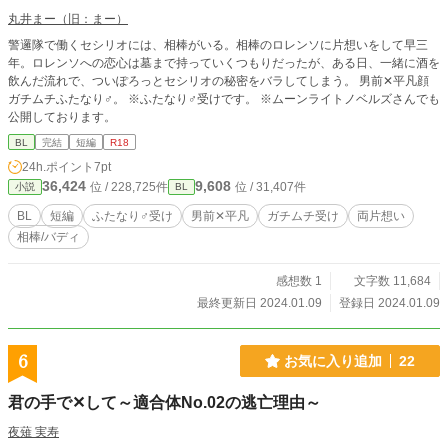
丸井まー（旧：まー）
警邏隊で働くセシリオには、相棒がいる。相棒のロレンソに片想いをして早三
年。ロレンソへの恋心は墓まで持っていくつもりだったが、ある日、一緒に酒を
飲んだ流れで、ついぽろっとセシリオの秘密をバラしてしまう。 男前✕平凡顔
ガチムチふたなり♂。 ※ふたなり♂受けです。 ※ムーンライトノベルズさんでも
公開しております。
BL
完結
短編
R18
24h.ポイント
7pt
36,424
9,608
位 / 228,725件
位 / 31,407件
小説
BL
BL
短編
ふたなり♂受け
男前✕平凡
ガチムチ受け
両片想い
相棒/バディ
感想数 1
文字数 11,684
最終更新日 2024.01.09
登録日 2024.01.09
6
お気に入り追加
22
君の手で‪‪✕‬して～適合体No.02の逃亡理由～
夜薙 実寿