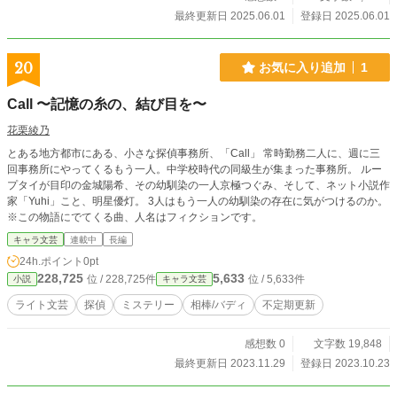
最終更新日 2025.06.01
登録日 2025.06.01
20
お気に入り追加
1
Call 〜記憶の糸の、結び目を〜
花栗綾乃
とある地方都市にある、小さな探偵事務所、「Call」 常時勤務二人に、週に三
回事務所にやってくるもう一人。中学校時代の同級生が集まった事務所。 ルー
プタイが目印の金城陽希、その幼馴染の一人京極つぐみ、そして、ネット小説作
家「Yuhi」こと、明星優灯。 3人はもう一人の幼馴染の存在に気がつけるのか。
※この物語にでてくる曲、人名はフィクションです。
キャラ文芸
連載中
長編
24h.ポイント
0pt
228,725
5,633
位 / 228,725件
位 / 5,633件
小説
キャラ文芸
ライト文芸
探偵
ミステリー
相棒/バディ
不定期更新
感想数 0
文字数 19,848
最終更新日 2023.11.29
登録日 2023.10.23