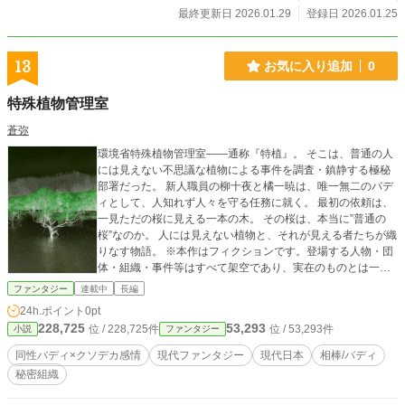
め、三人の道中に「間に合う」手順を加えた。だが戦いのた
最終更新日 2026.01.29
登録日 2026.01.25
び、白黎の遅れは深まっていく。 やがて辿り着いた霜灯村
で、玄影の幹部・墨玄が現れる。「器か、侠客か」 選ばされ
る夜。前に出ようとする燕秋の袖を、白黎は掴んだ。――行
13
お気に入り追加
0
かせない。 「相棒になろう」 削れる運命を抱えた少年と、選
び損ねた夜を背負う男。六勢力が交錯する江湖で、二人は並
特殊植物管理室
ぶ手順を決める。 名を鎖にせず、刃にもせず。削れが進め
ば、白黎は守った後にいなくなる。それでも二人は、名を呼
蒼弥
び合い、噂と霧の中心へ歩き出す。その先で待つのは、再び
環境省特殊植物管理室――通称『特植』。 そこは、普通の人
『帰虚』の縫い目だ。 ＊小説家になろう様・カクヨム様・ノ
には見えない不思議な植物による事件を調査・鎮静する極秘
ベルデイズ様にもこの作品は投稿しております
部署だった。 新人職員の柳十夜と橘一暁は、唯一無二のバデ
ィとして、人知れず人々を守る任務に就く。 最初の依頼は、
一見ただの桜に見える一本の木。 その桜は、本当に”普通の
桜”なのか。 人には見えない植物と、それが見える者たちが織
りなす物語。 ※本作はフィクションです。登場する人物・団
体・組織・事件等はすべて架空であり、実在のものとは一切
関係ありません。 作中には実在する行政機関や地名などをモ
ファンタジー
連載中
長編
デルとした表現が含まれますが、物語の演出を目的とした創
24h.ポイント
0pt
作設定であり、実際の制度・業務・組織とは異なります。 ま
228,725
53,293
位 / 228,725件
位 / 53,293件
小説
ファンタジー
た、本作に登場する「特殊植物」およびそれに関する設定・
現象はすべて創作です。実在する植物や自然環境とは関係あ
同性バディ×クソデカ感情
現代ファンタジー
現代日本
相棒/バディ
りません。 作品の無断転載・無断複製・AI学習への利用はご
秘密組織
遠慮ください。 どうぞ、『特殊植物管理室』の世界をお楽し
みいただければ幸いです。