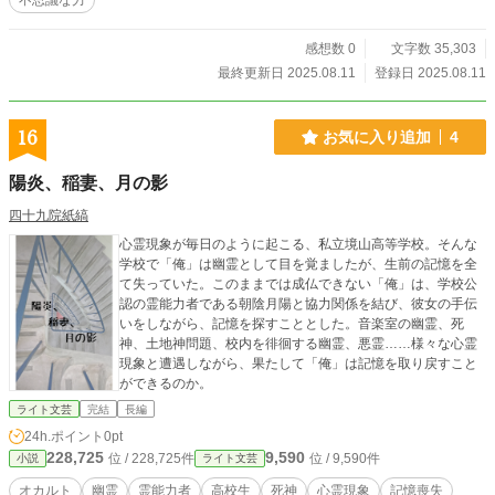
不思議な力
感想数 0
文字数 35,303
最終更新日 2025.08.11
登録日 2025.08.11
16
お気に入り追加
4
陽炎、稲妻、月の影
四十九院紙縞
心霊現象が毎日のように起こる、私立境山高等学校。そんな
学校で「俺」は幽霊として目を覚ましたが、生前の記憶を全
て失っていた。このままでは成仏できない「俺」は、学校公
認の霊能力者である朝陰月陽と協力関係を結び、彼女の手伝
いをしながら、記憶を探すこととした。音楽室の幽霊、死
神、土地神問題、校内を徘徊する幽霊、悪霊……様々な心霊
現象と遭遇しながら、果たして「俺」は記憶を取り戻すこと
ができるのか。
ライト文芸
完結
長編
24h.ポイント
0pt
228,725
9,590
位 / 228,725件
位 / 9,590件
小説
ライト文芸
オカルト
幽霊
霊能力者
高校生
死神
心霊現象
記憶喪失