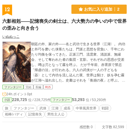
12
お気に入り追加
2
六影相剋――記憶喪失の剣士は、六大勢力の争いの中で世界
の歪みと向き合う
いぬぬっこ
朝廷の外、家の外――名と武功で生きる世界〈江湖〉。 内功
と外巧を磨いた侠客たちは、門派と思想を背負い、千年にわ
たり均衡を保ってきた。正派三門、流雲衆、清談派、無縁
会、そして奪われた者の集団・玄影。それぞれの思惑が交差
し、噂は刃となって霧を呼ぶ。 だが千年前、赤霄原で禁忌
「帰虚の法」が行われる。六人の武侠が一人の子どもを
〈器〉として内功を流し込んだ夜、世界は裂け、妖を孕む霧
が江湖へ溢れ出した。史書はそれを「衡崩の夜」と呼ぶ。 そ
して千年後。霧深い赤霄原で目覚めた少年は、名も過去も失
ファンタジー
完結
長編
R15
っていた。 街道を渡る流雲衆の策士・燕秋は、少年に名を与
24h.ポイント
0pt
える。――白黎。 名を呼ばれた瞬間、霧はわずかに道を開い
228,725
53,293
位 / 228,725件
位 / 53,293件
小説
ファンタジー
た。だが白黎の内功は異質だった。力を振るうたび感情と人
格が薄れていく。強大な力の代償として、〈器〉そのものが
旅
ファンタジー
武侠
江湖
成長
中華風異世界
戦闘
削れていく。 自分を削って守ろうとする白黎。かつて選ばな
相棒/バディ
記憶喪失
男性主人公
かった夜を背負い、誰かを前に出して生き延びた燕秋は、そ
れを止めきれない。 旅の途中、清談派の蘇雨と出会い、霧か
ら生まれた妖〈虚喰〉を討つ。蘇雨の香は内功と恐怖を鎮
感想数 0
文字数 82,599