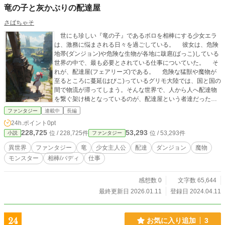
竜の子と灰かぶりの配達屋
さばちゃそ
世にも珍しい『竜の子』であるボロを相棒にする少女エラ
は、激務に悩まされる日々を過ごしている。 彼女は、危険
地帯(ダンジョン)や危険な生物が各地に跋扈(ばっこ)している
世界の中で、最も必要とされている仕事についていた。 そ
れが、配達屋(フェアリーズ)である。 危険な猛獣や魔物が
至るところに蔓延(はびこ)っているグリモ大陸では、国と国の
間で物流が滞ってしまう。そんな世界で、人から人へ配達物
を繋ぐ架け橋となっているのが、配達屋という者達だった。
指定された時間を厳守し、可能であればどのような荷物で
ファンタジー
連載中
長編
も届けることが出来る彼らは、毎日大量の配達物の山に翻弄
24h.ポイント
0pt
(ほんろう)されていた。 そして、エラもその一員だった。
228,725
53,293
位 / 228,725件
位 / 53,293件
小説
ファンタジー
とある日、ようやく見習いから一人前と認められ、配達
屋として世界を飛び回ることができるようになったエラは、
異世界
ファンタジー
竜
少女主人公
配達
ダンジョン
魔物
この危険で広大な世界で色んな出会い、そして別れを繰り返
モンスター
相棒/バディ
仕事
し、相棒のボロと共に一歩ずつ成長していくことになる―
―。
感想数 0
文字数 65,644
最終更新日 2026.01.11
登録日 2024.04.11
24
お気に入り追加
3