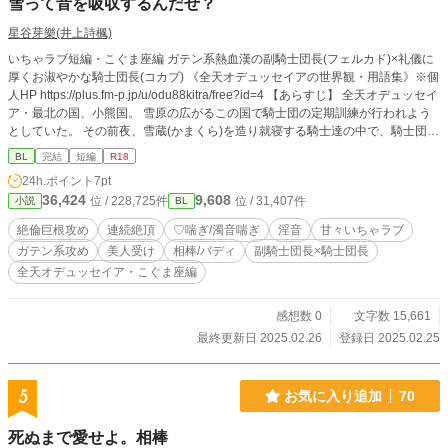
雪って音を吸収するんだぜ？
星谷芽樂(井上詩楓)
いちゃラブ短編・こぐま座編 ガテン系熱血漢の副騎士団長(フェルカド)×礼儀に
厚くお淑やかな騎士団長(コカブ) 《全天オデュッセイアの世界観・用語集》※個
人HP https://plus.fm-p.jp/u/odu88kitra/free?id=4 【あらすじ】 全天オデュッセイ
ア・最北の国、小熊国。 雪原の広がるこの国で騎士団の定期訓練が行われよう
としていた。 その前夜、雪蔵(かまくら)を造り就寝する騎士達の中で、騎士団長
と副騎士団長が共にする雪蔵は甘い空気が漂っていて…… 世間では「極の双
BL
完結
短編
R18
璧」と謳われる相棒同士の熱くてトロトロに甘い夜をお楽しみ下さい♥ ⚠️♡喘ぎ
24h.ポイント
7pt
濁点喘ぎ淫音多めです。
36,424
9,608
位 / 228,725件
位 / 31,407件
小説
BL
絶倫巨根攻め
連続絶頂
♡喘ぎ/濁音喘ぎ
淫音
甘々いちゃラブ
ガテン系攻め
美人受け
相棒/バディ
副騎士団長×騎士団長
全天オデュッセイア・こぐま座編
感想数 0
文字数 15,661
最終更新日 2025.02.26
登録日 2025.02.25
5
お気に入り追加
70
死ぬまで愛せよ。相棒