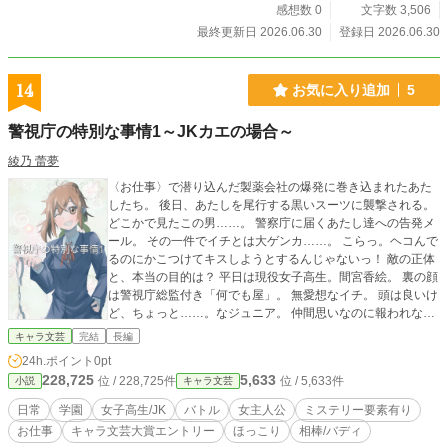
感想数 0
文字数 3,506
最終更新日 2026.06.30
登録日 2026.06.30
14
お気に入り追加
5
警視庁の特別な事情1～JKカエの場合～
綾乃 蕾夢
〈お仕事〉で潜り込んだ製薬会社の爆発に巻き込まれたあた
したち。 後日、あたしを尾行する黒いスーツに襲撃される。
どこかで見たこの男……。 警察庁に届くあたし達への告発メ
ール。 その一件でイチとは大ゲンカ……。 こらっ。ヘコんで
るのにかこつけてキスしようとするんじゃないっ！ 敵の正体
と、本当の目的は？ 平日は現役女子高生。間宮香絵。 裏の顔
は警視庁総監付き「何でも屋」。 無愛想なイチ。 頭は良いけ
ど、ちょっと……。なジュニア。 仲間思いなのに報われない
カイリ（厨二ぎみ）。 世話のやけるメンバーに悩みの絶えな
キャラ文芸
完結
長編
いリカコ。 元気でタチの悪いこの連中は、恋に仕事に学業
24h.ポイント
0pt
に。毎日バタバタ騒がしい！ アクション、バトルシーン有
228,725
5,633
位 / 228,725件
位 / 5,633件
小説
キャラ文芸
り。 こだわりのバトルをお届けします！
日常
学園
女子高生/JK
バトル
女主人公
ミステリー要素有り
お仕事
キャラ文芸大賞エントリー
ほっこり
相棒/バディ