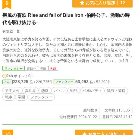
9
お気に入り追加
12
疾風の蒼鉄 Rise and fall of Blue Iron -伯爵公子、激動の時
代を駆け抜ける-
有坂総一郎
大陸南東部に勢力を誇る帝国。その伝統ある士官学校に主人公エドウィンと従妹
のヴィクトリアは入学し、新たな同期と共に冒険に挑む。しかし、帝国内の新旧
貴族の対立、複雑な政治勢力、そして外部からの脅威が彼らを巻き込んでいく。
同期たちの力を合わせ、彼らは帝国の未来を担う存在となる。恋愛、友情、そし
て運命の選択が交錯する中、彼らは帝国という大舞台で成長していく。 ※1月中
旬までは連続更新分のストック準備済み
ファンタジー
連載中
長編
R15
24h.ポイント
0pt
228,725
53,293
位 / 228,725件
位 / 53,293件
小説
ファンタジー
男主人公
異世界
恋愛
バトル
戦記
相棒/バディ
陰謀・策略
戦争
学園
ファンタジー
感想数 0
文字数 115,536
最終更新日 2024.01.22
登録日 2023.12.12
10
お気に入り追加
4