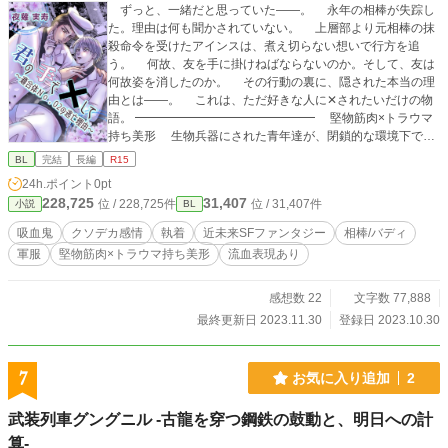
ずっと、一緒だと思っていた――。 永年の相棒が失踪し
た。理由は何も聞かされていない。 上層部より元相棒の抹
殺命令を受けたアインスは、煮え切らない想いで行方を追
う。 何故、友を手に掛けねばならないのか。そして、友は
何故姿を消したのか。 その行動の裏に、隠された本当の理
由とは――。 これは、ただ好きな人に✕‬されたいだけの物
語。 ━━━━━━━━━━━━━━━ 堅物筋肉×トラウマ
持ち美形 生物兵器にされた青年達が、閉鎖的な環境下で互
いを慈しみ合い、いつしか特別な関係になっていくお話。
BL
完結
長編
R15
前半と後半で視点主が変わります。 前半を出題編とするな
24h.ポイント
0pt
ら、後半が解答編。 BLみが出てくるのは後半からです(遅)
228,725
31,407
位 / 228,725件
位 / 31,407件
小説
BL
・近未来SFファンタジーBL ・流血表現、軽度の性表現、鬱
展開有り ・表紙は自作(アイビスペイント素材使用) 全35話。
吸血鬼
クソデカ感情
執着
近未来SFファンタジー
相棒/バディ
約7万5千字。
軍服
堅物筋肉×トラウマ持ち美形
流血表現あり
感想数 22
文字数 77,888
最終更新日 2023.11.30
登録日 2023.10.30
7
お気に入り追加
2
武装列車グングニル -古龍を穿つ鋼鉄の鼓動と、明日への計
算-