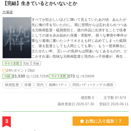
【完結】生きているとかいないとか
の神龍へと成る。
大塚波
すべてが狂おしいほどに輝いて見えていたあの頃、あんたが
先に俺の手を引いたのに。 既に世間からは忘れ去られつつあ
る元映画監督・砥我密目と、彼の作品に出演することで役者
としての道を歩み始めた俳優・求龍申。 様々な事情や事件が
重なり最後に書いたシナリオさえも封じ込めてしまった砥我
と、彼を監督としても人間としても慕い、もう一度表舞台に
立たせたい申。 互いへの気持ちは間違いなくあるものの、ど
こかすれ違い気味な元映画監督と現売れっ子俳優が、再生へ
の道を探して歩く物語。 ☆ 2026年6月28日、本編完結！ ☆ 2
ライト文芸
完結
長編
026年7月10日〜30日 番外編更新＆完結！
24h.ポイント
28pt
21,530
273
位 / 228,725件
位 / 9,590件
小説
ライト文芸
映画監督
俳優
現代
相棒/バディ
同性バディ×クソデカ感情
感想数 0
文字数 87,674
最終更新日 2026.07.30
登録日 2026.06.11
3
お気に入り追加
7