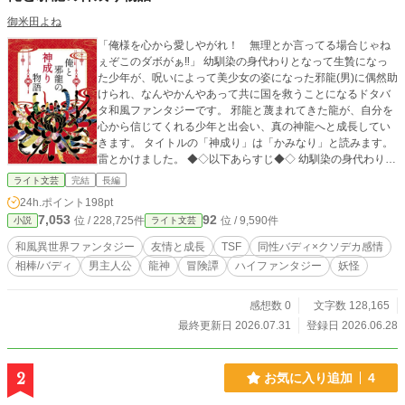
御米田よね
「俺様を心から愛しやがれ！ 無理とか言ってる場合じゃね
ぇぞこのダボがぁ‼」 幼馴染の身代わりとなって生贄になっ
た少年が、呪いによって美少女の姿になった邪龍(男)に偶然助
けられ、なんやかんやあって共に国を救うことになるドタバ
タ和風ファンタジーです。 邪龍と蔑まれてきた龍が、自分を
心から信じてくれる少年と出会い、真の神龍へと成長してい
きます。 タイトルの「神成り」は「かみなり」と読みます。
雷とかけました。 ◆◇以下あらすじ◆◇ 幼馴染の身代わりと
して土地神への生贄となった少年・春真。 しかし、神に喰わ
ライト文芸
完結
長編
れる寸前、謎の美少女に命を救われる。 その正体は、呪いに
24h.ポイント
198pt
よって少女の姿へ変えられた邪龍・轟雷龍――ライだった。
7,053
92
位 / 228,725件
位 / 9,590件
小説
ライト文芸
ひょんなことから春真はライを使役してしまい、二人は離れ
ることのできない関係となる。 天上の神々への復讐を誓うラ
和風異世界ファンタジー
友情と成長
TSF
同性バディ×クソデカ感情
イを止めるため、春真はある提案をする。 現在、国では別の
相棒/バディ
男主人公
龍神
冒険譚
ハイファンタジー
妖怪
邪龍・闇黒龍が復活しつつあり、土地神たちは次々と邪気に
侵され、国は滅亡の危機に瀕していた。 「お前が闇黒龍を倒
せば、神々はお前に感謝して呪いを解くだろう」 「……確か
感想数 0
文字数 128,165
に、あいつらに恩を売るってのも悪くねぇな」 利害の一致し
最終更新日 2026.07.31
登録日 2026.06.28
た二人は、闇黒龍の封印を目指す旅へと踏み出す。 旅の途中
で出会う人々や妖魔との戦いを経て、ライの呪いを解く鍵が
「真実の愛」にあることが判明するがーー 心優しく正義感あ
2
お気に入り追加
4
ふれる少年・春真と、傲慢で喧嘩っ早い邪龍・ライが織りな
す、和風バディファンタジー。 誠の愛を知るとき、邪龍は真