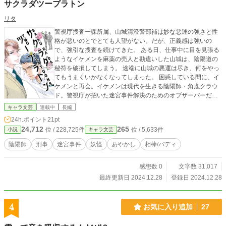
サクラダツープラトン
リタ
警視庁捜査一課所属、山城清澄警部補は妙な悪運の強さと性
格が悪いのとでとても人望がない。だが、正義感は強いの
で、強引な捜査を続けてきた。 ある日、仕事中に目を見張る
ようなイケメンを麻薬の売人と勘違いした山城は、陰陽道の
秘符を破損してしまう。 途端に山城の悪運は尽き、何をやっ
てもうまくいかなくなってしまった。 困惑している間に、イ
ケメンと再会。イケメンは現代を生きる陰陽師・角鹿クラウ
ド。警視庁が招いた迷宮事件解決のためのオブザーバーだっ
たのだ。 正義感はあるが性格は悪い刑事と大きな弱点を抱え
キャラ文芸
連載中
長編
た陰陽師は良き相棒になれるのか？ ※このお話のうち、「fil
24h.ポイント
21pt
e.01」は2018年発行同人誌『サクラダツープラトン』を大き
24,712
265
位 / 228,725件
位 / 5,633件
小説
キャラ文芸
く改稿したものです。「file.02」以降は未公開完全新作で
す。
陰陽師
刑事
迷宮事件
妖怪
あやかし
相棒/バディ
感想数 0
文字数 31,017
最終更新日 2024.12.28
登録日 2024.12.28
4
お気に入り追加
27