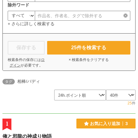
除外ワード
+ さらに詳しく検索する
保存する
25
件を検索する
検索条件の保存には
ロ
× 検索条件をクリアする
グイン
が必要です。
相棒/バディ
タグ
25
件
1
お気に入り追加
3
俺と邪龍の神成り物語