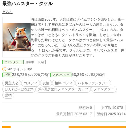
最強ハムスター・タケル
とろろ
時は西暦2085年。人類は遂にタイムマシンを発明した。第一
被験者として無作為に選ばれたのは一人の若者、タケル。タ
ケルの唯一の相棒はペットのハムスター、「ポコ」のみ。タ
ケルはポコとともにタイムトラベルを開始。しかし、未来に
到着した時にはなんと、タケルはポコと合体して最強ハムス
ターになっていた！ 迫り来る悪とタケルの戦いが今始ま
る！！ ほんわか系です。タケルとポコ、そしてハムスター仲
間のグラウス将軍との絆が見どころです。
ファンタジー
連載中
長編
24h.ポイント
0pt
228,725
53,293
位 / 228,725件
位 / 53,293件
小説
ファンタジー
男主人公
コメディ
友情
相棒/バディ
バトルファンタジー
ほんわか/ほのぼの
第5回次世代ファンタジーカップ
ファンタジー
動物
感想数 0
文字数 10,078
最終更新日 2025.03.17
登録日 2025.03.14