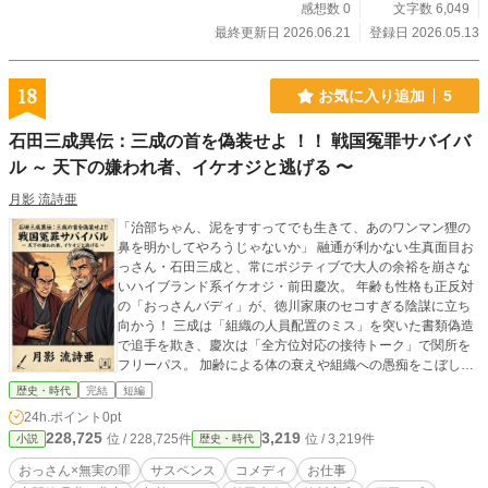
感想数 0
文字数 6,049
最終更新日 2026.06.21
登録日 2026.05.13
18
お気に入り追加
5
石田三成異伝：三成の首を偽装せよ ！！ 戦国冤罪サバイバ
ル ～ 天下の嫌われ者、イケオジと逃げる 〜
月影 流詩亜
「治部ちゃん、泥をすすってでも生きて、あのワンマン狸の
鼻を明かしてやろうじゃないか」 融通が利かない生真面目お
っさん・石田三成と、常にポジティブで大人の余裕を崩さな
いハイブランド系イケオジ・前田慶次。 年齢も性格も正反対
の「おっさんバディ」が、徳川家康のセコすぎる陰謀に立ち
向かう！ 三成は「組織の人員配置のミス」を突いた書類偽造
で追手を欺き、慶次は「全方位対応の接待トーク」で関所を
フリーパス。 加齢による体の衰えや組織への愚痴をこぼし合
いながら、二人は家康の待つ京の法廷を目指す。 人生崖っぷ
歴史・時代
完結
短編
ちの中高年二人が魅せる、最高にロックで痛快な脱出劇が
24h.ポイント
0pt
今、始まる ！
228,725
3,219
位 / 228,725件
位 / 3,219件
小説
歴史・時代
おっさん×無実の罪
サスペンス
コメディ
お仕事