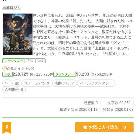
結城ロジカ
厚い煤煙に覆われ、太陽が失われた世界。 地上の覇者は人間
ではなく、神話の化身「龍」だった。 ​人類に残された唯一の
対抗手段は、大地を駆ける鋼鉄の要塞──武装列車。 ​規格外
の野性と直感を持つ操縦士・アッシュと、数字だけを信じる
冷徹なエリート観測士・リネット。最悪の相性である二人に
託されたのは、旧時代の遺物である超弩級列車『グングニ
ル』と、大陸そのものと化した巨龍『山脈龍ゼオ・ギルマ』
の討伐という、生存率0%の戦いだった。 ​「計算通りにいか
ないのが、世界だろ？」 「……いいわ。あなたのそのデタラ
ファンタジー
完結
短編
メ、私の計算で『真実』に変えてあげる」 ​荒れ狂う黄金のブ
24h.ポイント
0pt
レス、砕け散る装甲、そして重なり始める二人の鼓動。 果た
228,725
53,293
位 / 228,725件
位 / 53,293件
小説
ファンタジー
して、鋼鉄の牙は神話の首筋を貫けるのか。 彼らが絶望の戦
場の果てに見るものは、数式の正解か、それとも──。 ​これ
SF
龍
スチームパンク
相棒/バディ
バトルファンタジー
は、根性と理論が共鳴（シンクロ）し、不可能を穿つまでの
AI補助利用
軌跡。
感想数 0
文字数 22,351
最終更新日 2026.01.13
登録日 2026.01.08
8
お気に入り追加
0