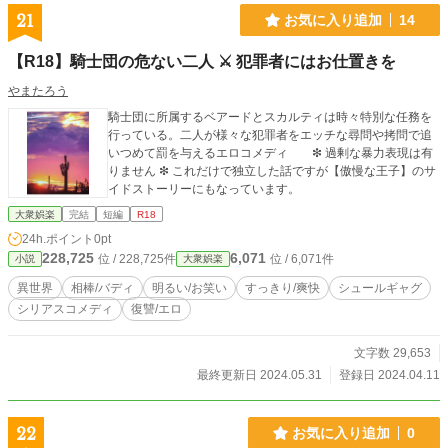
21
お気に入り追加
14
【R18】騎士団の危ない二人 ⚔️ 犯罪者にはお仕置きを
やまたろう
騎士団に所属するベアードとスカルティは時々特別な任務を
行っている。二人が様々な犯罪者をエッチな尋問や拷問で追
いつめて罰を与えるエロコメディ ❇︎ 過剰な暴力表現は有
りません ❇︎ これだけで独立した話ですが【傲慢な王子】のサ
イドストーリーにもなっています。
大衆娯楽
完結
短編
R18
24h.ポイント
0pt
228,725
6,071
位 / 228,725件
位 / 6,071件
小説
大衆娯楽
異世界
相棒/バディ
明るい/お笑い
すっきり/爽快
シュールギャグ
シリアスコメディ
復讐/エロ
文字数 29,653
最終更新日 2024.05.31
登録日 2024.04.11
22
お気に入り追加
0