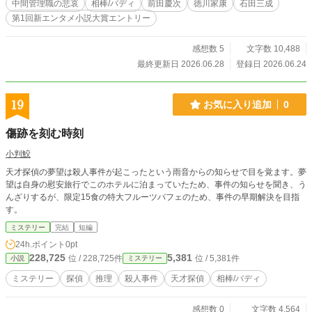
中間管理職の悲哀
相棒/バディ
前田慶次
徳川家康
石田三成
第1回新エンタメ小説大賞エントリー
感想数 5
文字数 10,488
最終更新日 2026.06.28
登録日 2026.06.24
19
お気に入り追加
0
傷跡を刻む時刻
小判鮫
天才探偵の夢望は殺人事件が起こったという雨音からの知らせで目を覚ます。夢
望は自身の慰安旅行でこのホテルに泊まっていたため、事件の知らせを聞き、う
んざりするが、限定15食の特大フルーツパフェのため、事件の早期解決を目指
す。
ミステリー
完結
短編
24h.ポイント
0pt
228,725
5,381
位 / 228,725件
位 / 5,381件
小説
ミステリー
ミステリー
探偵
推理
殺人事件
天才探偵
相棒/バディ
感想数 0
文字数 4,564