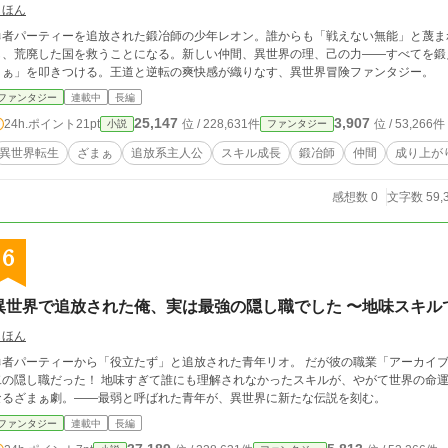
しほん
勇者パーティーを追放された鍛冶師の少年レオン。誰からも「戦えない無能」と蔑ま
し、荒廃した国を救うことになる。新しい仲間、異世界の理、己の力――すべてを鍛
まぁ」を叩きつける。王道と逆転の爽快感が織りなす、異世界冒険ファンタジー。
ファンタジー
連載中
長編
25,147
3,907
24h.ポイント
21pt
位 / 228,631件
位 / 53,266件
小説
ファンタジー
異世界転生
ざまぁ
追放系主人公
スキル成長
鍛冶師
仲間
成り上が
感想数 0
文字数 59,
6
異世界で追放された俺、実は最強の隠し職でした 〜地味スキル
しほん
勇者パーティーから「役立たず」と追放された青年リオ。 だが彼の職業「アーカイ
二の隠し職だった！ 地味すぎて誰にも理解されなかったスキルが、やがて世界の命運
なるざまぁ劇。――最弱と呼ばれた青年が、異世界に新たな伝説を刻む。
ファンタジー
連載中
長編