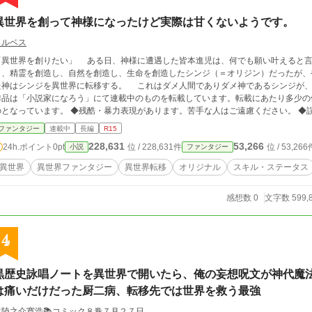
異世界を創って神様になったけど実際は甘くないようです。
ヨルベス
を創りたい」 ある日、神様に遭遇した皆本進児は、何でも願い叶えると言う神様に異世界の創造を願う。 世界を創造
し、精霊を創造し、自然を創造し、生命を創造したシンジ（＝オリジン）だったが、
た神はシンジを異世界に転移する。 これはダメ人間でありダメ神であるシンジが、自
作品は「小説家になろう」にて連載中のものを転載しています。転載にあたり多少の
のとなっています。 ◆残酷・暴力表現があります。苦手な人はご遠慮ください。 ◆
めご了承ください。
ファンタジー
連載中
長編
R15
228,631
53,266
24h.ポイント
0pt
位 / 228,631件
位 / 53,266
小説
ファンタジー
異世界
異世界ファンタジー
異世界転移
オリジナル
スキル・ステータス
感想数 0
文字数 599,
4
黒歴史詠唱ノートを異世界で開いたら、俺の妄想呪文が神代魔法
は痛いだけだった厨二病、転移先では世界を救う最強
常陸之介寛浩📚️コミック８巻７月２７日