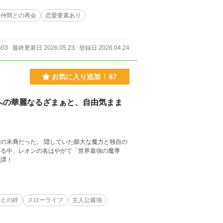
仲間との再会
恋愛要素あり
603
最終更新日 2026.05.23
登録日 2026.04.24
お気に入り追加
67
への華麗なるざまぁと、自由気まま
の末裔だった。 隠していた膨大な魔力と独自の
する中、レオンの名はやがて「世界最強の魔導
険譚！
間との絆
スローライフ
主人公最強