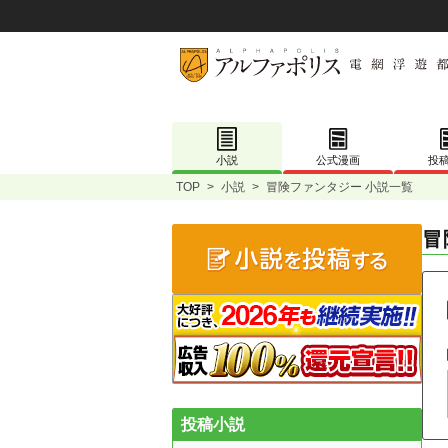
小説
公式漫画
投
TOP
>
小説
>
冒険ファンタジー 小説一覧
冒
投稿小説