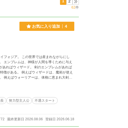
1
2
62
件
お気に入り追加
4
与え
。 例えばウォーリアーは、体格に恵まれ大剣や
。 ウィザードなのに遠距離
能が欠落している者たちを|才能に恵まれない者
成長
努力型主人公
不遇スタート
772
最終更新日 2026.08.06
登録日 2026.06.18