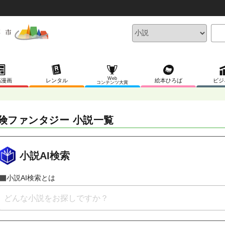
Web
稿漫画
レンタル
絵本ひろば
ビジ
コンテンツ大賞
険ファンタジー 小説一覧
小説AI検索
小説AI検索とは