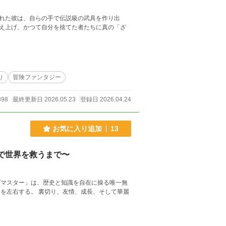
れた彼は、自らの手で伝説級の武具を作り出
え上げ、かつて自分を捨てた者たちに真の「ざ
り
冒険ファンタジー
398
最終更新日 2026.05.23
登録日 2026.04.24
お気に入り追加
13
で世界を救うまで〜
ブマスター」は、歴史と知識を自在に操る唯一無
を左右する。 裏切り、友情、成長、そして華麗