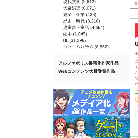
現代文学 (9,612)
大衆娯楽 (6,071)
経済・企業 (436)
歴史・時代 (3,218)
児童書・童話 (4,654)
絵本 (1,045)
BL (31,395)
ｴｯｾｲ・ﾉﾝﾌｨｸｼｮﾝ (8,862)
こ
アルファポリス書籍化作家作品
て
Webコンテンツ大賞受賞作品
た
ウォ
戦
駄
《アン