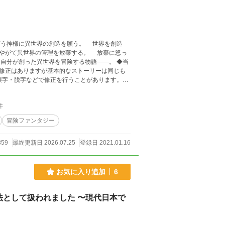
やがて異世界の管理を放棄する。 放棄に怒っ
分が創った異世界を冒険する物語――。 ◆当
修正はありますが基本的なストーリーは同じも
誤字・脱字などで修正を行うことがあります。予
件
冒険ファンタジー
859
最終更新日 2026.07.25
登録日 2021.01.16
お気に入り追加
6
として扱われました 〜現代日本で