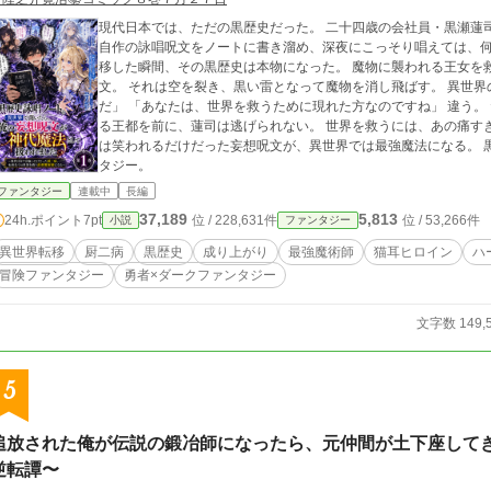
現代日本では、ただの黒歴史だった。 二十四歳の会社員・黒瀬蓮司は、いまだに厨二病を卒業できない男である。
自作の詠唱呪文をノートに書き溜め、深夜にこっそり唱えては、何も起きない
移した瞬間、その黒歴史は本物になった。 魔物に襲われる王女を救うため、蓮司が羞恥心を殺して叫んだ自作呪
文。 それは空を裂き、黒い雷となって魔物を消し飛ばす。 異世界の人々は言う。 「神代魔法だ」 「失われた奇跡
だ」 「あなたは、世界を救うために現れた方なのですね」 違う。 ただの中二病である。 しかし、魔王軍に襲われ
る王都を前に、蓮司は逃げられない。 世界を救うには、あの痛すぎる
は笑われるだけだった妄想呪文が、異世界では最強魔法になる。 
タジー。
ファンタジー
連載中
長編
37,189
5,813
24h.ポイント
7pt
位 / 228,631件
位 / 53,266件
小説
ファンタジー
異世界転移
厨二病
黒歴史
成り上がり
最強魔術師
猫耳ヒロイン
ハ
冒険ファンタジー
勇者×ダークファンタジー
文字数 149,
5
追放された俺が伝説の鍛冶師になったら、元仲間が土下座して
逆転譚〜