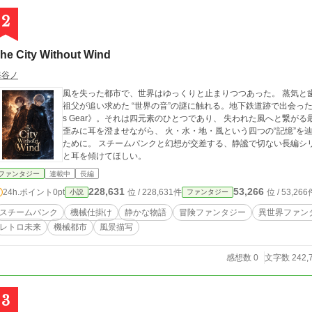
2
he City Without Wind
海谷ノ
風を失った都市で、世界はゆっくりと止まりつつあった。 蒸気と
祖父が追い求めた “世界の音”の謎に触れる。地下鉄道跡で出会った小
s Gear》。それは四元素のひとつであり、 失われた風へと繋がる最初の欠片だった。 
歪みに耳を澄ませながら、 火・水・地・風という四つの“記憶”を
ために。 スチームパンクと幻想が交差する、静謐で切ない長編シリーズ。 イオリが聴く微かな音に、
と耳を傾けてほしい。
ファンタジー
連載中
長編
228,631
53,266
24h.ポイント
0pt
位 / 228,631件
位 / 53,266
小説
ファンタジー
スチームパンク
機械仕掛け
静かな物語
冒険ファンタジー
異世界ファン
レトロ未来
機械都市
風景描写
感想数 0
文字数 242,
3