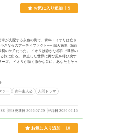
お気に入り追加
5
歯車が支配する灰色の街で、青年・イオリは亡き
さな火のアーティファクト── 熾天歯車《Igni
イオリは静かな感性で世界の
辿る旅に出る。 停止した世界に再び風を呼び戻す
あなたもそっ
件
タジー
青年主人公
人間ドラマ
733
最終更新日 2026.07.29
登録日 2026.02.15
お気に入り追加
10