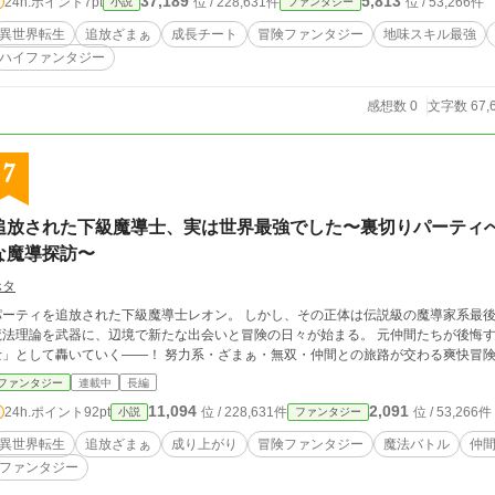
37,189
5,813
24h.ポイント
7pt
位 / 228,631件
位 / 53,266件
小説
ファンタジー
異世界転生
追放ざまぁ
成長チート
冒険ファンタジー
地味スキル最強
ハイファンタジー
感想数 0
文字数 67,
7
追放された下級魔導士、実は世界最強でした〜裏切りパーティ
な魔導探訪〜
ホタ
パーティを追放された下級魔導士レオン。 しかし、その正体は伝説級の魔導家系最後
魔法理論を武器に、辺境で新たな出会いと冒険の日々が始まる。 元仲間たちが後悔
士」として轟いていく——！ 努力系・ざまぁ・無双・仲間との旅路が交わる爽快冒
ファンタジー
連載中
長編
11,094
2,091
24h.ポイント
92pt
位 / 228,631件
位 / 53,266件
小説
ファンタジー
異世界転生
追放ざまぁ
成り上がり
冒険ファンタジー
魔法バトル
仲
ファンタジー