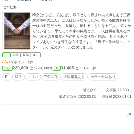
七々虹海
晴空(はると)、凪(なぎ)、双子として産まれ共依存しあう正反
対の性格の二人。 二人は知らなかったが、視える能力を持つ
一族の血筋だった。 覚醒し、離れることになる二人。 遠くか
ら想い合う。 果たして本家の稼業とは。二人は再会出来るの
か。 双子の共依存とその周りを取り巻く物語。 死ネタあり、
レイプありにつき苦手な方注意です。 「近江一族物語１」 ⚠
タイトル、元のタイトルに戻しました
BL
完結
長編
R18
24h.ポイント
0pt
229,000
31,485
位 / 229,000件
位 / 31,485件
小説
BL
BL
双子
メリバ
三角関係
近親相姦あり
ホラー風味あり
感想数 0
文字数 71,633
最終更新日 2023.02.05
登録日 2023.01.01
1
件