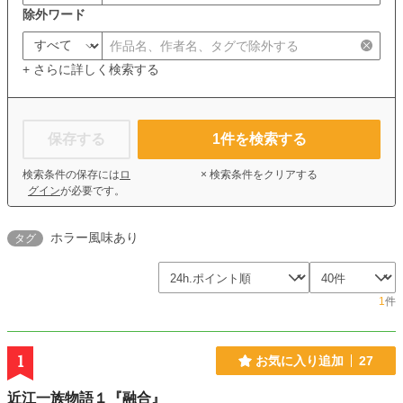
除外ワード
+ さらに詳しく検索する
保存する
1
件を検索する
検索条件の保存には
ロ
× 検索条件をクリアする
グイン
が必要です。
ホラー風味あり
タグ
1
件
1
お気に入り追加
27
近江一族物語１『融合』