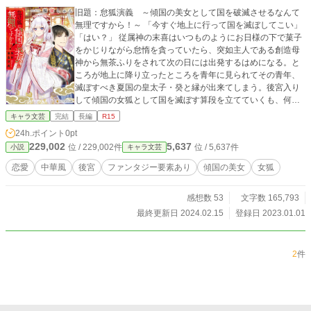
旧題：怠狐演義 ～傾国の美女として国を破滅させるなんて
無理ですから！～ 「今すぐ地上に行って国を滅ぼしてこい」
「はい？」 従属神の末喜はいつものようにお日様の下で菓子
をかじりながら怠惰を貪っていたら、突如主人である創造母
神から無茶ふりをされて次の日には出発するはめになる。と
ころが地上に降り立ったところを青年に見られてその青年、
滅ぼすべき夏国の皇太子・癸と縁が出来てしまう。後宮入り
して傾国の女狐として国を滅ぼす算段を立てていくも、何か
と癸と関わるようになってしまい、夏国滅亡計画はあらぬ方
キャラ文芸
完結
長編
R15
向へいくことになる。 「愛しの末喜よ。そなたを俺の后に」
24h.ポイント
0pt
「どうしてそうなるんですか！？」 ※完結済み
229,002
5,637
位 / 229,002件
位 / 5,637件
小説
キャラ文芸
恋愛
中華風
後宮
ファンタジー要素あり
傾国の美女
女狐
感想数 53
文字数 165,793
最終更新日 2024.02.15
登録日 2023.01.01
2
件