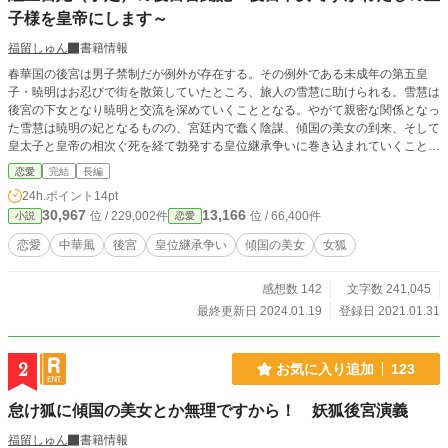
子様を皇帝にします～
福留しゅん
書籍情報
春華国の後宮は男子禁制だが例外が存在する。その例外である未成年の第五皇
子・暁明はお忍びで街を散策していたところ、旅人の雪慧に助けられる。雪慧は
後宮の下女となり暁明と交流を深めていくこととなる。やがて親密な関係となっ
た雪慧は暁明の妃となるものの、宮廷内で蠢く陰謀、傾国の美女の到来、そして
皇太子と皇帝の相次ぐ死を経て勃発する皇位継承争いに巻き込まれていくことと
なる。そして、春華国を代々裏で操ってきた女狐と対峙しーー。 ※改訂作業完
恋愛
完結
長編
了。完結済み。
24h.ポイント
14pt
30,967
13,166
位 / 229,002件
位 / 66,400件
小説
恋愛
恋愛
中華風
後宮
皇位継承争い
傾国の美女
女狐
感想数 142
文字数 241,045
最終更新日 2024.01.19
登録日 2021.01.31
2
お気に入り追加
123
怠け狐に傾国の美女とか無理ですから！ 妖狐後宮演義
福留しゅん
書籍情報