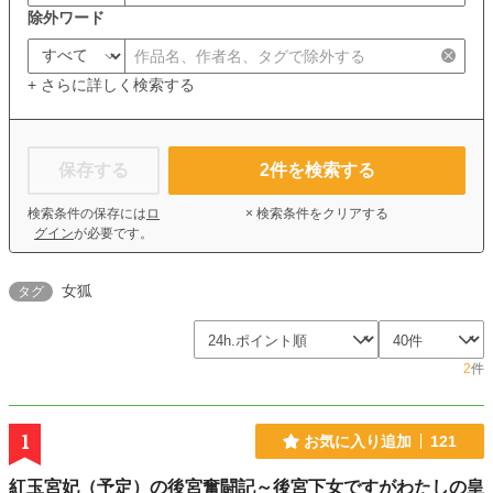
除外ワード
+ さらに詳しく検索する
保存する
2
件を検索する
検索条件の保存には
ロ
× 検索条件をクリアする
グイン
が必要です。
女狐
タグ
2
件
1
お気に入り追加
121
紅玉宮妃（予定）の後宮奮闘記～後宮下女ですがわたしの皇