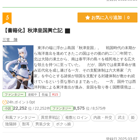
5
お気に入り追加
0
【書籍化】秋津皇国興亡記
三笠 陣
東洋の端に浮かぶ島国「秋津皇国」。 戦国時代の末期か
ら海洋進出を進めてきたこの国はその後の約二〇〇年間で、
北は大陸の凍土から、南は泰平洋の島々を植民地とする広大
な領土を持つに至っていた。 だが、国内では産業革命が進
み近代化を成し遂げる一方、その支配体制は六大将家「六
家」を中心とする諸侯が領国を支配する封建体制が敷かれ続
けているという歪な形のままであった。 一方、国外では西
洋列強による東洋進出が進み、皇国を取り巻く国際環境は
徐々に緊張感を孕むものとなっていく。 六家の一つ、結城
ファンタジー
連載中
長編
R15
家の十七歳となる嫡男・景紀は、父である当主・景忠が病に
24h.ポイント
0pt
倒れたため、国論が攘夷と経済振興に割れる中、結城家の政
22,252
8,575
位 / 22,252件
位 / 8,575件
小説
ファンタジー
務全般を引き継ぐこととなった。 そして、彼に付き従うシ
キガミの少女・冬花と彼へと嫁いだ少女・宵姫。 やがて彼
和風ファンタジー
異世界戦記
複数ヒロイン
内政・外交
武士
姫
らは激動の時代へと呑み込まれていくこととなる。
陰陽師
獣耳
男装少女
ボクっ娘
登録日 2025.03.07