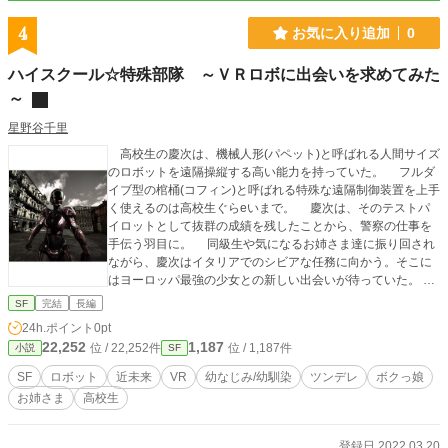
4
お気に入り追加
0
ハイスクール☆特殊部隊 ～ＶＲロボに出会いを求めてみた
～
星野谷千里
高校生の慶次は、機械人形(パペット)と呼ばれる人間サイズ
のロボットを遠隔操縦する高い能力を持っていた。 フルダ
イブ型の棺桶(コフィン)と呼ばれる特殊な遠隔制御装置を上手
く使えるのは高校生ぐらeいまで。 慶次は、そのテストパ
イロットとして抜群の成績を残したことから、警察の仕事を
手伝う羽目に。 同級生や気になるお姉さま達に振り回され
ながら、慶次はイタリアでのシビアな任務に向かう。そこに
はヨーロッパ最強の少女との新しい出会いが待っていた。
――というわけで、初めはロボをＶＲ環境で遠隔操縦するの
SF
完結
長編
ですが、後で搭乗型も登場します。 戦闘は基本的には剣と
24h.ポイント
0pt
銃で行いますが、格闘戦では剣が強い設定になっています。
22,252
1,187
位 / 22,252件
位 / 1,187件
小説
SF
ヒロインは、６人（＋敵２人）で、順番に登場してきま
す。みんなが主人公にベタ惚れというわけではありません
SF
ロボット
近未来
VR
幼なじみ/幼馴染
ツンデレ
ボクっ娘
が、好意を寄せてくるラブコメ要素が含まれています。 現
お姉さま
高校生
在続編を執筆中ですので、よろしくお願いします！
登録日 2022.03.20