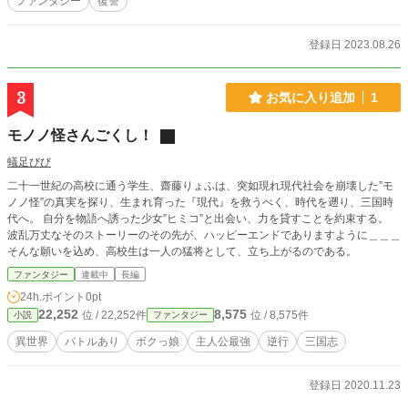
ファンタジー
復讐
登録日 2023.08.26
3
お気に入り追加
1
モノノ怪さんごくし！
蟻足びび
二十一世紀の高校に通う学生、齋藤りょふは、突如現れ現代社会を崩壊した”モ
ノノ怪”の真実を探り、生まれ育った『現代』を救うべく、時代を遡り、三国時
代へ。 自分を物語へ誘った少女”ヒミコ”と出会い、力を貸すことを約束する。
波乱万丈なそのストーリーのその先が、ハッピーエンドでありますように＿＿＿
そんな願いを込め、高校生は一人の猛将として、立ち上がるのである。
ファンタジー
連載中
長編
24h.ポイント
0pt
22,252
8,575
位 / 22,252件
位 / 8,575件
小説
ファンタジー
異世界
バトルあり
ボクっ娘
主人公最強
逆行
三国志
登録日 2020.11.23