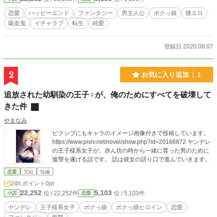
恋愛
ハッピーエンド
ファンタジー
男主人公
ボクっ娘
微エロ
吸血鬼
イチャラブ
転生
純愛
登録日 2020.08.07
2
お気に入り追加
1
追放された幼馴染の王子♀が、俺のためにすべてを破壊して
きた件
やまなみ
ピクシブにもキャラのイメージ画像付きで投稿しています。
https://www.pixiv.net/novel/show.php?id=20166872 ヤンデレ
の王子様系女子が、赤ん坊の時から一緒に育った男のために
復讐を遂げる話です。 話は彼女の語り口で進んでいきます。
恋愛
完結
短編
24h.ポイント
0pt
22,252
5,103
位 / 22,252件
位 / 5,103件
小説
恋愛
ヤンデレ
王子様系女子
ボクっ娘
ボクっ娘ヒロイン
恋愛