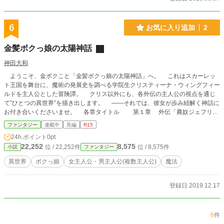
6
お気に入り追加
2
金髪ボクっ娘の太陽神話
神田大和
ようこそ、金ボクこと「金髪ボクっ娘の太陽神話」へ。 これはスカーレッ
ト王国を舞台に、魔術の発展史を調べる学院生クリスティーナ・ウィングフィー
ルドを主人公とした冒険譚。 クリス以外にも、各外伝の主人公の視点を通じ
て”ひとつの異世界”を描き出します。 ――それでは、彼女が歩み紐解く神話に
お付き合いくださいませ。 各章タイトル 第１章 外伝「農奴ジェフリー
はお姉ちゃんと暮らしたい」 第２章「機械仕掛けのストライダー」 外伝
ファンタジー
連載中
長編
R15
「クロスフィールド・ルポタージュ 前編」 グランドプロローグ
24h.ポイント
0pt
22,252
8,575
位 / 22,252件
位 / 8,575件
小説
ファンタジー
異世界
ボクっ娘
女主人公・男主人公(複数主人公)
魔法
登録日 2019.12.17
6
件