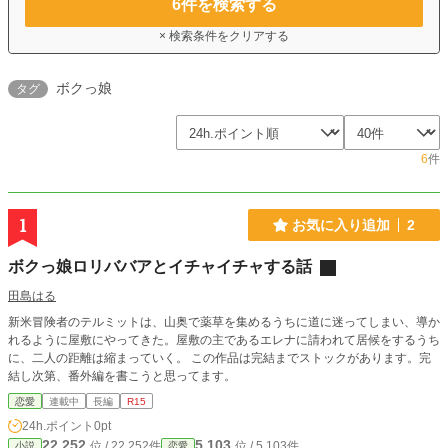
6
件を検索する
× 検索条件をクリアする
ボクっ娘
タグ
6
件
1
お気に入り追加
2
ボクっ娘ロリババアとイチャイチャする話
田島はる
新米冒険者のテルミットは、山奥で薬草を集めるうちに道に迷ってしまい、導か
れるように屋敷にやってきた。屋敷の主であるエレナに請われて居候をするうち
に、二人の距離は縮まっていく。 この作品は完結までストックがあります。完
結し次第、番外編を書こうと思ってます。
恋愛
連載中
長編
R15
24h.ポイント
0pt
22,252
5,103
位 / 22,252件
位 / 5,103件
小説
恋愛