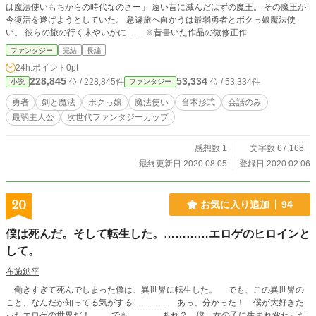
は魔法使いもちからの時代なのさー」 遠い昔に滅んだはずの魔王。 その魔王が
今復活を遂げようとしていた。 急遽旅へ向かうは最弱勇者とボクっ娘魔法使
い。 彼らの旅の行く末やいかに…… ※昔書いた作品の微修正作
ファンタジー
完結
長編
24h.ポイント
0pt
228,845
53,334
位 / 228,845件
位 / 53,334件
小説
ファンタジー
勇者
剣と魔法
ボクっ娘
魔法使い
台本形式
会話のみ
最弱主人公
次世代ファンタジーカップ
感想数 1
文字数 67,168
最終更新日 2020.08.05
登録日 2020.02.06
20
お気に入り追加
94
僕は死んだ。そして転生した。…………エロゲのヒロインと
して。
布施鉱平
働きすぎて死んでしまった僕は、異世界に転生した。 でも、この異世界の
こと、なんだか知ってる気がする………… あっ、分かった！ 僕が大好きだ
ったエロゲの世界だ！ でも…………あれ？ 僕、女の子に生まれ変わった