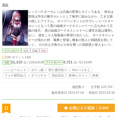
屠龍
レッドバスターカレンは正義の変身ヒロインである。 彼女は
普段は学生の雛月カレンとして勉学に励みながら、亡き父親
の残したアイテム。 ホープペンダントの力でレッドバスター
カレンとなって悪の組織ダークネスシャドーに立ち向かう正
義の味方。 悪の組織ダークネスシャドーに通常兵器は通用し
ない。 彼女こそ人類最後の希望の光だった。 ダークネスシャ
ドーが現れた時、颯爽と登場し幾多の怪人と戦闘員を倒して
いく。 その日も月夜のビル街を襲った戦闘員と怪人をいつも
のように颯爽と現れなぎ倒していく筈だった。 正義の変身ヒ
ファンタジー
完結
長編
R18
ロインを徹底的に凌辱しリョナして処刑しますが最後はハッ
24h.ポイント
14pt
ピーエンドです(なんのこっちゃ) リョナと処刑シーンがあり
31,315
4,721
位 / 228,845件
位 / 53,334件
小説
ファンタジー
ますので苦手な方は閲覧をお控えください。 2023 7/4に最
終話投稿後、完結作品になります。 アルファポリス ハーメ
ハッピーエンド
ボクっ娘
死亡描写有り
AIのべりすと
ルン Pixivに同時投稿しています
リョナ描写あり
オリジナル
完結済み
変身ヒロイン
拘束
感想数 0
文字数 129,704
最終更新日 2023.07.04
登録日 2023.03.30
11
お気に入り追加
2,404