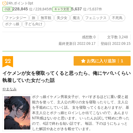
24h.ポイント
0pt
228,845
5,637
位 / 228,845件
位 / 5,637件
小説
キャラ文芸
ファンタジー
旅
無常観
美少女
魔法
フェニックス
不死鳥
ボクっ娘
子ども向け
感想数 0
文字数 3,248
最終更新日 2022.09.17
登録日 2022.09.15
22
お気に入り追加
1
イケメンが女を寝取ってくると思ったら、俺にヤバいくらい
執着していた女だった話
やまなみ
ボクっ娘イケメン男装女子が、ヤバすぎるほどに重い愛と超
能力を使って、主人公の周りの女を寝取ったりして、主人公
を手籠めにしていく話。 女を寝取ってくるとありますが、基
本主人公とボクっ娘ヒロインしか出てこないので、あんまり
NTR感はないかと思います。 いったんお試しで軽めに作った
ので、4話で終わる短い話です。 毎話、下のほうにちょっと
した解説やあとがきを載せています。