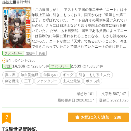
柊彼方
書籍情報
「この穀潰しが！」 アストリア国の第二王子『ニート』は十
年以上王城に引きこもっており、国民からは『穀潰しの第二
王子』と呼ばれていた。 ニート自身その罵倒を受け入れてい
たのだ。さらには穀潰士などと言う空想上の職業に憧れを抱
いていた。 だが、ある日突然、国王である父親によってニー
トは強制的に学園に通わされることになる。 しかし誰も知ら
なかった。ニートが実は『天才』であるということを。 今ま
で引きこもっていたことで隠されていたニートの化け物じみ
た実力が次々と明らかになる。 学院で起こされた波は徐々に
ファンタジー
連載中
長編
広がりを見せ、それは国を覆うほどのものとなるのだった。
24h.ポイント
63pt
その後、ニートが学生ライフを送りながらいろいろな事件に
14,386
2,539
位 / 228,845件
位 / 53,334件
小説
ファンタジー
巻き込まれるのだが…… 「家族を守る。それが俺の穀潰士と
しての使命だ」 これは、穀潰しの第二王子と蔑まれていたニ
異世界
無自覚無双
学園もの
ギャグ
引きこもり系主人公
ートが、いつの日か『穀潰士の第二王子』と賞賛されるよう
剣と魔法
王子
ファンタジー
主人公最強
ボクっ娘
な、そんな物語。
感想数 101
文字数 567,147
最終更新日 2026.02.17
登録日 2022.10.26
7
お気に入り追加
288
TS異世界冒険記