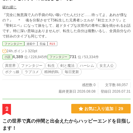
破れ綴じ
『完全に無意識で人の手袋の匂い嗅いでたんだけど……待ってよ、あれが僕な
の？』 ＊ 魂を分裂させてTS転生した元勇者シエルが『剣士エスクリ』と
『聖剣エペ』になって旅をして、超ドタイプな次世代の青年に脳を焼かれるお話
です。特に深い意味はありませんが、転生した自分は複数いるし、全員自分なの
で好みのタイプも同じです。
ファンタジー
連載中
長編
R15
24h.ポイント
320pt
4,389
731
位 / 228,845件
位 / 53,334件
小説
ファンタジー
異世界
ファンタジー
転生
剣と魔法
ハーレム
女主人公
ボクっ娘
ラブコメ
精神的BL
毎日更新
感想数 0
文字数 88,057
最終更新日 2026.08.08
登録日 2026.07.31
2
お気に入り追加
29
この世界で真の仲間と出会えたからハッピーエンドを目指し
ます！