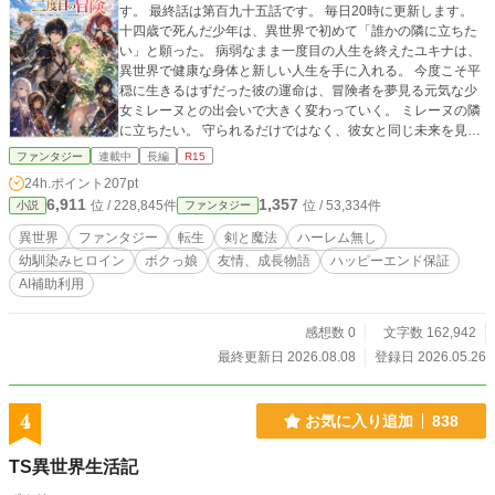
す。 最終話は第百九十五話です。 毎日20時に更新します。
十四歳で死んだ少年は、異世界で初めて「誰かの隣に立ちた
い」と願った。 病弱なまま一度目の人生を終えたユキナは、
異世界で健康な身体と新しい人生を手に入れる。 今度こそ平
穏に生きるはずだった彼の運命は、冒険者を夢見る元気な少
女ミレーヌとの出会いで大きく変わっていく。 ミレーヌの隣
に立ちたい。 守られるだけではなく、彼女と同じ未来を見た
い。 その願いを胸に、ユキナは剣を取り、仲間たちと広い世
ファンタジー
連載中
長編
R15
界へ旅立つ。 旅の果てに待っていたのは、友情と冒険、差別
24h.ポイント
207pt
される人々との出会い、そして勇者と魔王をめぐる運命だっ
6,911
1,357
位 / 228,845件
位 / 53,334件
小説
ファンタジー
た。 これは、何もできずに終わった少年が、大切な少女とと
もに未来を選び取る物語。 ハーレムなし。 病弱だった少年
異世界
ファンタジー
転生
剣と魔法
ハーレム無し
が、大切な人の隣に立つために歩き出す、純愛異世界冒険
幼馴染みヒロイン
ボクっ娘
友情、成長物語
ハッピーエンド保証
譚。 ※本作は最終話まで執筆済みです。最後までお付き合い
AI補助利用
いただければ幸いです。 ※本作では、構成相談、文章表現の
調整、誤字脱字確認、本文の一部改稿補助に生成AIを使用し
ています。 作品の内容・展開・登場人物設定・最終的な文章
感想数 0
文字数 162,942
の採否は作者本人が判断しています。 全文、または作品の大
最終更新日 2026.08.08
登録日 2026.05.26
部分を生成AIに作成させた作品ではありません。 なお、本作
は通常投稿作品であり、AI利用状況を踏まえ、コンテスト参
加・出版申請は予定していません。
4
お気に入り追加
838
TS異世界生活記