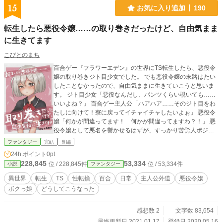
15
お気に入り追加
190
転生したら悪役令嬢……の取り巻きだったけど、自由気まま
に生きてます
こびとのまち
百合ゲー『フラワーエデン』の世界にTS転生したら、悪役令
嬢の取り巻きジト目少女でした。 でも悪役令嬢の末路はたい
したことなかったので、自由気ままに生きていこうと思いま
す。 ジト目少女「悪役なんだし、パンツくらい覗いても……
いいよね？」 百合ゲー主人公「ハアハア……そのジト目をわ
たしに向けて！寮に戻ってイチャイチャしたいよぉ」 悪役令
嬢「何かが間違ってます！ 何かが間違ってますわ？！」 悪
役令嬢として悪名を響かせるはずが、すっかり苦労人ポジに
なってしまったお嬢様は、今日も嘆きが止まらない――。
ファンタジー
完結
長編
24h.ポイント
0pt
228,845
53,334
位 / 228,845件
位 / 53,334件
小説
ファンタジー
異世界
転生
TS
性転換
百合
日常
主人公外道
悪役令嬢
ボクっ娘
どうしてこうなった
感想数 2
文字数 83,654
最終更新日 2021.01.17
登録日 2020.05.16