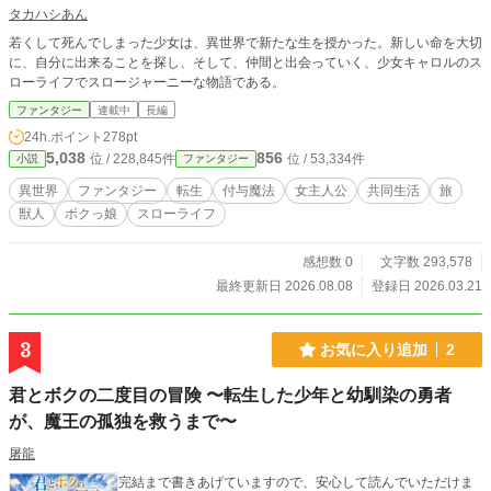
タカハシあん
若くして死んでしまった少女は、異世界で新たな生を授かった。新しい命を大切
に、自分に出来ることを探し、そして、仲間と出会っていく、少女キャロルのス
ローライフでスロージャーニーな物語である。
ファンタジー
連載中
長編
24h.ポイント
278pt
5,038
856
位 / 228,845件
位 / 53,334件
小説
ファンタジー
異世界
ファンタジー
転生
付与魔法
女主人公
共同生活
旅
獣人
ボクっ娘
スローライフ
感想数 0
文字数 293,578
最終更新日 2026.08.08
登録日 2026.03.21
3
お気に入り追加
2
君とボクの二度目の冒険 〜転生した少年と幼馴染の勇者
が、魔王の孤独を救うまで〜
屠龍
完結まで書きあげていますので、安心して読んでいただけま