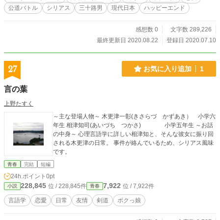
公道バトル
シリアス
三十路男
現代日本
ハッピーエンド
感想数 0
文字数 289,226
最終更新日 2020.08.22
登録日 2020.07.10
27
お気に入り追加
1
言の葉
上野たすく
～主な登場人物～ 木更津一彰(きさらづ かずあき） 小学六
年生 相津知司(あいづち つかさ) 小学五年生 ～お話
の中身～ 心理言語学に詳しい相津知と、そんな彼女に振り回
される木更津の日常。 事件が絡んでいるため、シリアス風味
です。
青春
完結
短編
24h.ポイント
0pt
228,845
7,922
位 / 228,845件
位 / 7,922件
小説
青春
言語学
恋愛
日常
友情
剣道
ボクっ娘