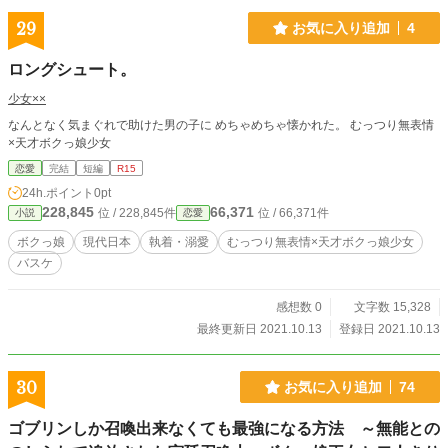
29
お気に入り追加
4
ロングシュート。
少女××
なんとなく気まぐれで助けた男の子に めちゃめちゃ懐かれた。 むっつり無表情
×天才ボクっ娘少女
恋愛
完結
短編
R15
24h.ポイント
0pt
228,845
66,371
位 / 228,845件
位 / 66,371件
小説
恋愛
ボクっ娘
現代日本
執着・溺愛
むっつり無表情×天才ボクっ娘少女
バスケ
感想数 0
文字数 15,328
最終更新日 2021.10.13
登録日 2021.10.13
30
お気に入り追加
74
ゴブリンしか召喚出来なくても最強になる方法 ～無能との