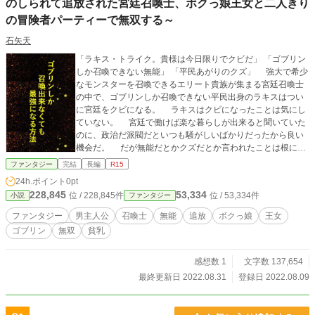
のしられて追放された宮廷召喚士、ボクっ娘王女と二人きり
の冒険者パーティーで無双する～
石矢天
「ラキス・トライク。貴様は今日限りでクビだ」 「ゴブリン
しか召喚できない無能」 「平民あがりのクズ」 強大で希少
なモンスターを召喚できるエリート貴族が集まる宮廷召喚士
の中で、ゴブリンしか召喚できない平民出身のラキスはつい
に宮廷をクビになる。 ラキスはクビになったことは気にし
ていない。 宮廷で働けば楽な暮らしが出来ると聞いていた
のに、政治だ派閥だといつも騒がしいばかりだったから良い
機会だ。 だが無能だとかクズだとか言われたことは根に持
っていた。 自分をクビにした宮廷召喚士長の企みを邪魔し
ファンタジー
完結
長編
R15
ようと思ったら、なぜか国の第二王女を暗殺計画から救って
24h.ポイント
0pt
しまった。 「ボクを助けた責任を取って」 「いくら払え
228,845
53,334
位 / 228,845件
位 / 53,334件
小説
ファンタジー
る？」 「……ではらう」 「なに？」 「対価はボクのカラダ
で払うって言ったんだ!!」 ただ楽な生活をして生きていた
ファンタジー
男主人公
召喚士
無能
追放
ボクっ娘
王女
いラキスは、本人が望まないままボクっ娘王女と二人きりの
ゴブリン
無双
貧乳
冒険者パーティで無双し、なぜか国まで救ってしまうことに
なる。 本作品は三人称一元視点です。 「なろうRawi」でタ
イトルとあらすじを磨いてみました。 タイトル：S スコア9
感想数 1
文字数 137,654
156 あらすじ：S スコア9175
最終更新日 2022.08.31
登録日 2022.08.09