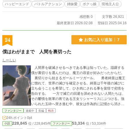
ハッピーエンド
バトルアクション
姉妹愛
ボクっ娘
現地主人公
感想数 0
文字数 26,921
最終更新日 2026.02.08
登録日 2025.04.16
24
お気に入り追加
7
僕はわがままで 人間を裏切った
しーしい
人間界を破滅させるべきである事は知っていた。躊躇する
僕が裏切りを選んだのは、魔王の容姿が好みだったからだ。
裏切りから始まるガールミーツガール。 勇者綺亜は魔王
に惚れて、世界の滅びを確定させる。綺亜は千年後の滅びに
立ち会うことを希望して、ひき肉にされる事を覚悟で劣情を
告白する。 一方で滅亡の回避を諦めきれない人間たちは、
その鬱憤を敗軍の将である王女リシャーリスにぶつける。強
いられた玉砕へ突き進む中、彼女は作為的に記憶から消され
た妹の存在に気が付く。 魔王勇者百合、二人主人公。 なろ
ファンタジー
連載中
長編
R15
う、カクヨム、アルポ
24h.ポイント
0pt
228,845
53,334
位 / 228,845件
位 / 53,334件
小説
ファンタジー