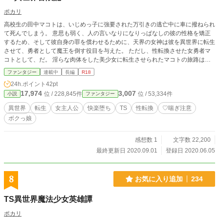
ポカリ
高校生の田中マコトは、いじめっ子に強要された万引きの逃亡中に車に撥ねられ
て死んでしまう。 意思も弱く、人の言いなりになりっぱなしの彼の性格を矯正
するため、そして彼自身の罪を償わせるために、天界の女神は彼を異世界に転生
させて、勇者として魔王を倒す役目を与えた。 ただし、性転換させた女勇者マ
コトとして、だ。 淫らな肉体をした美少女に転生させられたマコトの旅路は、
彼女を狙う男やモンスターたちからのセクハラといやらしい願望に塗れたものと
ファンタジー
連載中
長編
R18
なる。 彼らの欲望に晒されるうち、マコトは体だけではなく心までも淫らに堕
24h.ポイント
42pt
ちていき……？
17,974
3,007
位 / 228,845件
位 / 53,334件
小説
ファンタジー
異世界
転生
女主人公
快楽堕ち
TS
性転換
♡喘ぎ注意
ボクっ娘
感想数 1
文字数 22,200
最終更新日 2020.09.01
登録日 2020.06.05
8
お気に入り追加
234
TS異世界魔法少女英雄譚
ポカリ