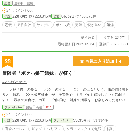
恋愛
連載中
短編
24h.ポイント
0pt
228,845
66,371
位 / 228,845件
位 / 66,371件
小説
恋愛
恋愛
男性向け
ヤンデレ
ボクっ娘
男装
愛が重い
短編
感想数 0
文字数 32,271
最終更新日 2025.05.24
登録日 2025.05.21
23
お気に入り追加
4
冒険者「ボクっ娘三姉妹」が征く！
みなはらつかさ
一人称「僕」の長女、「ボク」の次女、「ぼく」の三女という、旅の冒険者ト
リオ、通称「ボクっ娘三姉妹」が、漫遊先で、トラブルを解決していく活劇で
す！ 最初の舞台は、南国！ 個性的な三姉妹の活躍を、お楽しみください！
ファンタジー
完結
長編
R15
24h.ポイント
0pt
228,845
53,334
位 / 228,845件
位 / 53,334件
小説
ファンタジー
百合ハーレム
ギャグ
シリアス
クライマックスで無双
貧乳