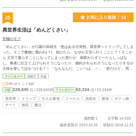
16
お気に入り追加
12
異世界生活は「めんどくさい」
究極のモブ
「めんどくさい」が口癖の高校生・悠はある日突然、異世界へトリップしてしま
った。そこで魔物に襲われ(？)、助けたら、なぜか王宮へ行くことに？！そこか
ら 王宮で暮らすことになってしまった悠だが、相変わらずぐーたらしっぱな
し。勇者に仕立て上げられそうになったり、婚約されられそうになったりするが
王様を脅して話をつける？！ 「なんなんだ、こいつは…！」 「悠だけど」 周り
で何が起ころうと我関せずを貫き通す！最強ぐーたら高校生爆誕 「世界がどう
ファンタジー
連載中
長編
とか、僕にはどうでもいいんだよね。」
24h.ポイント
0pt
228,845
53,334
位 / 228,845件
位 / 53,334件
小説
ファンタジー
異世界
トリップ
主人公最強
ぐーたら
高校生
最強
ボクっ娘
チート
無双
魔法
感想数 1
文字数 14,333
最終更新日 2019.10.26
登録日 2018.12.31