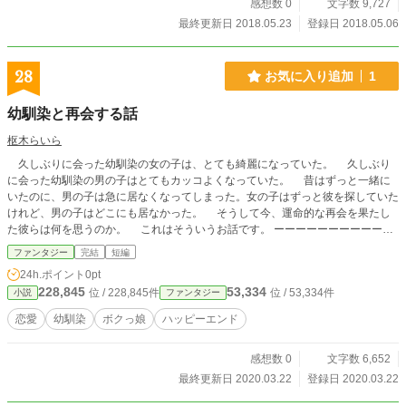
感想数 0
文字数 9,727
最終更新日 2018.05.23
登録日 2018.05.06
28
お気に入り追加
1
幼馴染と再会する話
枢木らいら
久しぶりに会った幼馴染の女の子は、とても綺麗になっていた。 久しぶり
に会った幼馴染の男の子はとてもカッコよくなっていた。 昔はずっと一緒に
いたのに、男の子は急に居なくなってしまった。女の子はずっと彼を探していた
けれど、男の子はどこにも居なかった。 そうして今、運命的な再会を果たし
た彼らは何を思うのか。 これはそういうお話です。 ーーーーーーーーーーー
ーーーー 良い加減飽きたんだ。だから、僕が手伝ってあげる。 代わり映え
ファンタジー
完結
短編
しないつまらない物語。そんな運命壊しちゃえ。 あとは君たち次第だよ、頑
24h.ポイント
0pt
張ってね。 ──────────────── どうも初めまして枢木らいらです。
228,845
53,334
位 / 228,845件
位 / 53,334件
小説
ファンタジー
僕は豆腐メンタルなので辛辣な感想は心に刺さるのでお控えください。 誤字
脱字や矛盾等ご指摘があれば教えてください。泣きながら直します。 それで
恋愛
幼馴染
ボクっ娘
ハッピーエンド
は、本編をどうぞ。
感想数 0
文字数 6,652
最終更新日 2020.03.22
登録日 2020.03.22