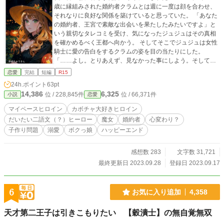
歳に縁組みされた婚約者クラムとは週に一度は顔を合わせ、
それなりに良好な関係を築けていると思っていた。 「あなた
の婚約者、王宮で素敵な出会いを果たしたみたいですよ」と
いう親切なタレコミを受け、気になったジュジュはその真相
を確かめるべく王都へ向かう。 そしてそこでジュジュは女性
騎士に愛の告白をするクラムの姿を目の当たりにした。
「……よし。とりあえず、見なかった事にしよう。そして婚
前交渉をして子種だけもらって解放してあげよう」 と、ジュ
恋愛
完結
短編
R15
ジュは後継問題のためにクラムの心変わりに気付かぬフリを
24h.ポイント
63pt
することに決めたのだが……。 いつもながらのご都合主義。
14,386
6,325
位 / 228,845件
位 / 66,371件
小説
恋愛
ノーリアリティ・ノークオリティなお話です。 作中嫌がらせ
のように誤字脱字が点在しますが、寛容なお心でお読み頂け
マイペースヒロイン
カボチャ大好きヒロイン
ますと幸いです。 直接的な表現はありませんが、性交渉を連
だいたい二語文（？）ヒーロー
魔女
婚約者
心変わり？
想させるワードが出てきます。 地雷の方はご自衛くださいま
子作り問題
溺愛
ボクっ娘
ハッピーエンド
せ。 小説家になろうさんでも時差投稿します。
感想数 283
文字数 31,721
最終更新日 2023.09.28
登録日 2023.09.17
6
お気に入り追加
4,358
天才第二王子は引きこもりたい 【穀潰士】の無自覚無双