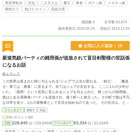
異世界転生
百合
二人主人公
魔王
勇者
ボクっ娘
メガネっ娘
褐色ロリ
負けヒロイン
流血注意
感想数 0
文字数 63,674
最終更新日 2020.05.24
登録日 2019.12.03
25
お気に入り追加
19
新進気鋭パーティの雑用係が追放されて盲目剣聖様の世話係
になるお話
めぇりぃう
この世界は産まれた時に与えられる"ジョブ"で人生が変わる。〈剣士〉、〈魔道
士〉果ては〈勇者〉に至るまで。全てはジョブが左右する。 ここに1人の少年が
いた。〈雑用〉という劣等に見られるジョブを与えられた、根っからの雑用係。
彼はとある冒険者パーティを追放され、違う町へと旅立った。その町で彼は平凡
な日常を送り、1人の冒険者として生活を始めるのであった。 その生活も、とあ
る少女との出会いによって変わっていくことになる。 これは新進気鋭の冒険者
ファンタジー
連載中
長編
パーティから追放された雑用係が、最強を名乗る盲目剣聖様の世話係になる、そ
24h.ポイント
0pt
れだけのお話である。 "小説家になろう"にて出させていただいているものを貼っ
228,845
53,334
位 / 228,845件
位 / 53,334件
小説
ファンタジー
つけているだけです。
異世界
ファンタジー
職業
ヒロイン最強
エルフ
ボクっ娘