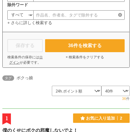
除外ワード
+ さらに詳しく検索する
保存する
36
件を検索する
検索条件の保存には
ロ
× 検索条件をクリアする
グイン
が必要です。
ボクっ娘
タグ
36
件
1
お気に入り追加
2
僕のくせにボクの邪魔しないでよ！