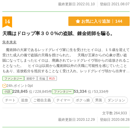
最終更新日 2022.01.10
登録日 2021.08.07
14
お気に入り追加
144
天職はドロップ率３００%の盗賊、錬金術師を騙る。
朱本来未
魔術師の大家であるレッドグレイヴ家に生を受けたヒイロは、１５歳を迎えて
受けた成人の儀で盗賊の天職を授けられた。 天職が王家からの心象が悪い盗
賊になってしまったヒイロは、廃嫡されてレッドグレイヴ領からの追放されるこ
ととなった。 ヒイロは以前から魔術師以外の天職に可能性を感じていたこと
もあり、追放処分を抵抗することなく受け入れ、レッドグレイヴ領から出奔する
のだった。
ファンタジー
連載中
長編
R15
24h.ポイント
0pt
228,845
53,334
位 / 228,845件
位 / 53,334件
小説
ファンタジー
チート
追放
ご都合主義
テイマー
ボクっ娘
男装
ダンジョン
文字数 264,933
最終更新日 2020.12.29
登録日 2020.08.28