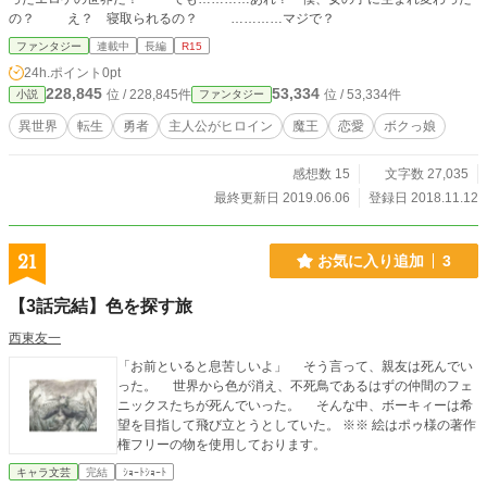
の？ え？ 寝取られるの？ …………マジで？
ファンタジー
連載中
長編
R15
24h.ポイント
0pt
228,845
53,334
位 / 228,845件
位 / 53,334件
小説
ファンタジー
異世界
転生
勇者
主人公がヒロイン
魔王
恋愛
ボクっ娘
感想数 15
文字数 27,035
最終更新日 2019.06.06
登録日 2018.11.12
21
お気に入り追加
3
【3話完結】色を探す旅
西東友一
「お前といると息苦しいよ」 そう言って、親友は死んでい
った。 世界から色が消え、不死鳥であるはずの仲間のフェ
ニックスたちが死んでいった。 そんな中、ボーキィーは希
望を目指して飛び立とうとしていた。 ※※ 絵はポゥ様の著作
権フリーの物を使用しております。
キャラ文芸
完結
ｼｮｰﾄｼｮｰﾄ