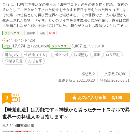
これは、TS異世界生活記の主人公『田中マコト』のその後を描く物語。 女神の
遣いとして、彼女から下された使命を全うする役目を与えられた彼女（彼）は、
その第一の任務として再び異世界へと転移する。 その世界では、人の欲望から
生み出された怪物『ザイマ』とそのザイマを倒す魔法少女が存在し、両者は世間
に認知されながら戦いを繰り広げていた。 我らがマコトも魔法少女としてその
戦いに参加することになったのだが、彼女が相手するザイマは通常のそれとはま
ファンタジー
連載中
長編
R18
た少し違う特徴を持っていて……？ 戦い方はSEX！ というより、戦いよりもS
24h.ポイント
42pt
EX♡ 男たちの性欲から生み出された怪人と、淫乱として完全覚醒したマコトと
17,974
3,007
位 / 228,845件
位 / 53,334件
小説
ファンタジー
の卑猥な戦いが今、始まる！ 「ボクの名前はマコト！ 性技の淫乱魔法少女だ
よっ♡」 これは、淫らさを隠そうともしない変態TS魔法少女が世界を救うまで
魔法少女
性転換（ＴＳ）
ボクっ娘
快楽堕ち
露出
ロリ巨乳
の道筋を描いた英雄譚……なのかなぁ？
♡喘ぎ注意
んほぉ系
感想数 2
文字数 74,081
最終更新日 2021.06.23
登録日 2020.08.31
9
お気に入り追加
3,109
【味覚創造】は万能です～神様から貰ったチートスキルで異
世界一の料理人を目指します～
秋ぶどう
書籍情報