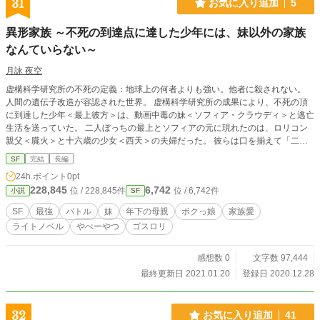
31
お気に入り追加
5
異形家族 ～不死の到達点に達した少年には、妹以外の家族
なんていらない～
月詠 夜空
虚構科学研究所の不死の定義：地球上の何者よりも強い。他者に殺されない。
人間の遺伝子改造が容認された世界。 虚構科学研究所の成果により、不死の頂
に到達した少年＜最上彼方＞は、動画中毒の妹＜ソフィア・クラウディ＞と逃亡
生活を送っていた。 二人ぼっちの最上とソフィアの元に現れたのは、ロリコン
親父＜朧火＞と十六歳の少女＜西天＞の夫婦だった。 彼らは口を揃えて「二人
を守る」と申し出る。 「二人とも僕より弱いでしょ？」と最上は言うが、諸々
SF
完結
長編
の事情が重なり、朧火と西天の家族になることを承認する。 裏事情がありまく
24h.ポイント
0pt
りのへんてこ家族が、平穏な生活を送れるはずもない。 異形家族の日常と非日
228,845
6,742
位 / 228,845件
位 / 6,742件
小説
SF
常がここに開幕。 ＳＦ家族物語！
SF
最強
バトル
妹
年下の母親
ボクっ娘
家族愛
ライトノベル
やべーやつ
ゴスロリ
感想数 0
文字数 97,444
最終更新日 2021.01.20
登録日 2020.12.28
32
お気に入り追加
41