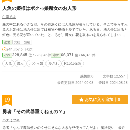
人魚の姫様はボクっ娘魔女のお人形
白露るあ
森の中にある小さな池。その奥深くには人魚族が暮らしている。そこで暮らす人
魚のお姫様は池の外に出ては植物や動物を愛でていた。ある日、池の外に出ると
虹色に光る花が咲いていた。ところが、魔女に花を取るのを見られてしまい...。
恋愛
完結
短編
24h.ポイント
0pt
228,845
66,371
位 / 228,845件
位 / 66,371件
小説
恋愛
人魚
魔女
ボクっ娘
愛され
R15は保険
感想数 0
文字数 12,557
最終更新日 2024.09.08
登録日 2024.08.28
19
お気に入り追加
9
勇者「その武器重くねぇの？」
ハナミツキ
勇者「なんで魔法使いのくせにそんな大きな斧使ってんだよ」 魔法使い「最近