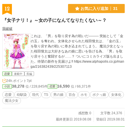
向けて。 「アレフ・ブレイブは……死んじゃったんだ……僕
はもう、アレフじゃないんだ……」 名前を失った少年はた
12
お気に入り追加
31
だ暗い森の中を歩く。 その先に明日があるのかも分からな
いけれど、とにかく歩いた。 少年はぼそっと呟く。 「……
『女子ナリ！』～女の子になんてなりたくない～？
そうだ。まずは僕が誰なのか、名前をつけないと……僕が僕
であるために……」 「名前……そういえば、男の魔法使いは
我破破
ウィザードって呼ばれることがあるんだっけ……。なら僕
これは、「男」を取り戻す為の戦いだ――― 突如として「金
は……」 「――ウィズ。そう名乗ろう」 足を止めてい
の玉」を奪われ、女体化させられた桜田憧太は、「金の玉」
たウィズはまた歩き出した。その先には何があるのか分から
を取り戻す為の戦いに巻き込まれてしまう。 魔法少女となっ
ないけど、後ろには戻れない。 「……さようなら、アレフ・
た桜田憧太は大好きなあの娘に思いを告げる為、「男」を取
ブレイブ」 ウィズは今までの自分に別れを告げると、暗闇
り戻そうと奮闘するが……？ ついにコミカライズ版も出まし
の中に消えていったのだった。 ――物語が動き出すのは、
た。待望の新作を見届けよ‼ https://www.alphapolis.co.jp/man
『ウィズ』と名乗る青年が雑貨店を営み始め、数年後のこと
ga/216382439/225307113
になる――。
恋愛
連載中
長編
24h.ポイント
7pt
38,278
16,590
位 / 228,845件
位 / 66,371件
小説
恋愛
恋愛
幼馴染
現代
TS
男の娘
百合
ホモ
ボクっ娘
女体化
魔法少女
感想数 0
文字数 24,376
最終更新日 2019.08.08
登録日 2019.08.01