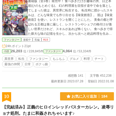
書籍版（全3巻）発売中！ 食べ歩きだけが趣味の男、日之本
巡(ひのもとめぐる)。 幻の料理屋を目指す道中で命を落とし
てしまった彼は、異世界に転生する。 転生時に授かったスキ
ルは、どんな味覚でも作り出せる【味覚創造】。 巡は【味覚
創造】を使い、レストランを開くことにした。 美食の都と呼
ばれる王都は食に厳しく、レストランやシェフの格付けが激
しい世界だけれど、スキルがあれば怖くない。 食べ歩きで得
た膨大な味の記憶を生かし、次から次へと絶品料理を生み出
す巡。 その味は舌の肥えた王都の人間も唸らせるほどで―
ファンタジー
連載中
長編
R15
―!? これは、食事を愛し食の神に気に入られた男が、異世界
24h.ポイント
21pt
に“味覚革命”を起こす物語である。
26,203
4,064
位 / 228,845件
位 / 53,334件
小説
ファンタジー
異世界
転生
ファンタジー
もふもふ
グルメ
料理
チート
最強の仲間
日常
ボクっ娘
感想数 141
文字数 452,238
最終更新日 2023.07.28
登録日 2022.01.08
10
お気に入り追加
184
【完結済み】正義のヒロインレッドバスターカレン。凌辱リ
ョナ処刑。たまに和姦されちゃいます♪