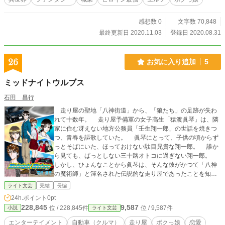
感想数 0
文字数 70,848
最終更新日 2020.11.03
登録日 2020.08.31
26
お気に入り追加
5
ミッドナイトウルブス
石田 昌行
走り屋の聖地「八神街道」から、「狼たち」の足跡が失わ
れて十数年。 走り屋予備軍の女子高生「猿渡眞琴」は、隣
家に住む冴えない地方公務員「壬生翔一郎」の世話を焼きつ
つ、青春を謳歌していた。 眞琴にとって、子供の頃からず
っとそばにいた、ほっておけない駄目兄貴な翔一郎。 誰か
ら見ても、ぱっとしない三十路オトコに過ぎない翔一郎。
しかし、ひょんなことから眞琴は、そんな彼がかつて「八神
の魔術師」と渾名された伝説的な走り屋であったことを知る
──…
ライト文芸
完結
長編
24h.ポイント
0pt
228,845
9,587
位 / 228,845件
位 / 9,587件
小説
ライト文芸
エンターテイメント
自動車（クルマ）
走り屋
ボクっ娘
恋愛