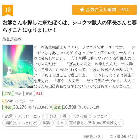
13
お気に入り追加
514
お嫁さんを探しに来たぼくは、シロクマ獣人の隊長さんと暮
らすことになりました！
能登原あめ
※ 本編完結後よりＲ１８、ラブコメです。ＮＬです。 ジ
ョゼフはばあちゃんが亡くなってからの四年の間、一人で山
奥に暮らしていた。 話し相手は時々やってくる行商人のじ
いちゃんだけ。 『ばあちゃんと、約束したんだ。十八歳に
なって成人したら街へ行くって。可愛いお嫁さんをみつけた
い。それまではここで過ごすよ』 そうしてとうとう誕生日
を迎えた。 『ぼく、大丈夫！ だって男の子だから。大人に
なったら自己責任で冒険していいってばあちゃんが言って
た』 リュックを背負い山を降りたが、さっそくトラブルに
恋愛
完結
短編
R18
巻き込まれる。 そこに現れたのがシロクマ獣人の警備隊長
24h.ポイント
7pt
ロイクだった。 人里離れた山奥で男として育てられ、祖母
38,278
16,590
位 / 228,845件
位 / 66,371件
小説
恋愛
が打ち明ける前に先立ってしまい、そのまま男だと思い込ん
でいる女の子が主役です。 そのためヒーローが振り回され
恋愛
ハッピーエンド
獣人
番
ボクっ娘
ラブコメ
ます。 ＊ ２０話位+Ｒ(５話程度、Ｒ回は※つき) ＊ コ
娼館(ちょっとだけ)
溺愛
甘々
完結後も小話追加の可能性あり
メント欄はネタバレ配慮していないのでお気をつけ下さい。
＊ 表紙はCanva様で作成した画像を使用しております。
感想数 70
文字数 56,746