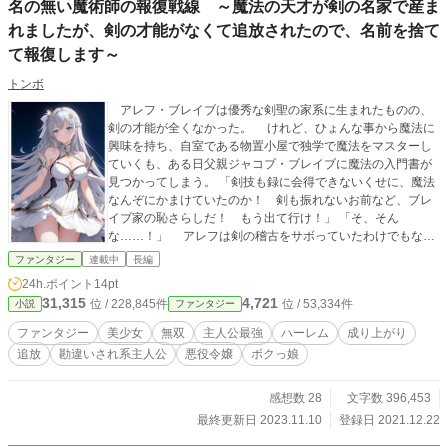
名の無い魔術師の報復戦線 ～魔法の天才が剣の名家で産ま
れましたが、剣の才能がなくて追放されたので、名前を捨て
て報復します～
トンボ
アレフ・ブレイブは優秀な剣聖の家系に生まれたものの、
剣の才能が全くなかった。 けれど、ひょんな事から魔法に
興味を持ち、自室である物置小屋で独学で魔法をマスターし
ていくも、ある日父親ジャコブ・ブレイブに魔法の入門書が
見つかってしまう。 「剣技も録に会得できないくせに、魔法
なんぞにかまけていたのか！ 剣も振れないお前など、ブレ
イブ家の恥さらしだ！ もう出て行け！」 「そ、そん
な……！」 アレフは剣の稽古をサボっていたわけでもな
く、魔法の研究は空いた小さな時間でやっていたのに、ジャ
ファンタジー
連載中
長編
コブに家から追放されてしまう。 さらには、ジャコブによ
24h.ポイント
14pt
り『アレフ・ブレイブ』は病死したことにされてしまい、ア
31,315
4,721
位 / 228,845件
位 / 53,334件
小説
ファンタジー
レフは名前すら失ってしまった。 「うっ……」 今までずっ
と住んできた屋敷から追い出され、それによりアレフ――
ファンタジー
美少女
無双
主人公最強
ハーレム
成り上がり
否、名無しの少年が得たものは不安だけだった。 大粒の涙
追放
勘違いされ系主人公
悪役令嬢
ボクっ娘
をこぼして、追い出された屋敷の近くの森の中で静かに泣い
た。外はもう暗くなっていて、そこら中から獣のうめき声が
聞こえる。 とてつもない悲しみに少年は打ちひしがれてい
感想数 28
文字数 396,453
た。けれど、彼は立ち上がる。 「……行かなきゃ」 ぽつぽ
最終更新日 2023.11.10
登録日 2021.12.22
つと一人、少年は歩み始めた。――生まれ育った屋敷に背を