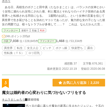
ポカリ
ある日、高校生のボクこと田中真（たなかまこと）は、バランスの女神とかい
う女性に連れられ女性にされた後、剣と魔法とそれなりのハイテク技術のある異
世界へと転移される羽目になる。 1週間のお試し、という女神の言葉を信じて
異世界で生き延びることを決めたマコトであったが、魅力的な女の子になった彼
女の周囲では、様々なトラブルが多発して……？ これは、なんだかんだ言い
ながら女の子の快楽におぼれていく1人の男の異世界での生活を記した物語であ
ファンタジー
連載中
長編
R18
る。 ※ノクターンノベルズで掲載していた作品で、アカウント削除された際に
24h.ポイント
205pt
最初期のデータが紛失してしまっていたのですが、以前にこの作品を読んでくだ
7,038
1,468
位 / 228,845件
位 / 53,334件
小説
ファンタジー
さっていた方から投稿した作品のデータを頂けたことで再び投稿出来るようにな
りました。 データ提供してくださった方、本当にありがとうございます。 そち
異世界
転生
女主人公
ビッチ
ボクっ娘
快楽堕ち
露出
らで感想の返信は出来ませんが、本当に感謝しています。
性転換（ＴＳ）
ロリ巨乳
感想数 37
文字数 676,361
最終更新日 2022.10.19
登録日 2020.06.08
5
お気に入り追加
2,220
魔女は婚約者の心変わりに気づかないフリをする
キムラましゅろう
書籍情報
代々古の森に暮らす魔女の家系に生まれたジュジュ。 十五の