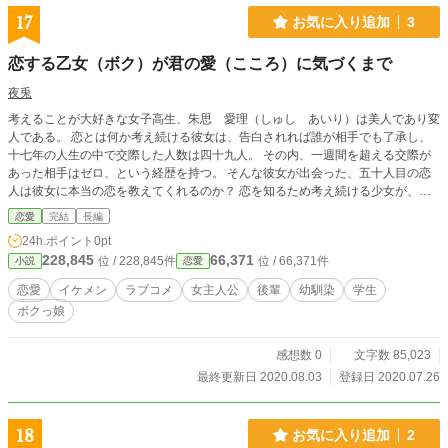
17
お気に入り追加
3
恋する乙女（ボク）が君の愛（こころ）に気づくまで
夜兎
考えることが大好きな女子高生、朱思 愛理（しゅし あいり）は美人であり変
人である。 恋とは何か考え続ける彼女は、告白されれば誰が相手でも了承し、
十七年の人生の中で交際した人数は四十九人。 その内、一週間を超える交際が
あった相手はゼロ、という経歴を持つ。 そんな彼女が出会った、五十人目の恋
人は彼女に本当の恋を教えてくれるのか？ 恋を知るため考え続ける少女が、恋
に落ち恋を知っていく物語。その先に彼女が知った事実とは……？
恋愛
完結
長編
24h.ポイント
0pt
228,845
66,371
位 / 228,845件
位 / 66,371件
小説
恋愛
恋愛
イケメン
ラブコメ
女主人公
後輩
幼馴染
学生
ボクっ娘
感想数 0
文字数 85,023
最終更新日 2020.08.03
登録日 2020.07.26
18
お気に入り追加
2