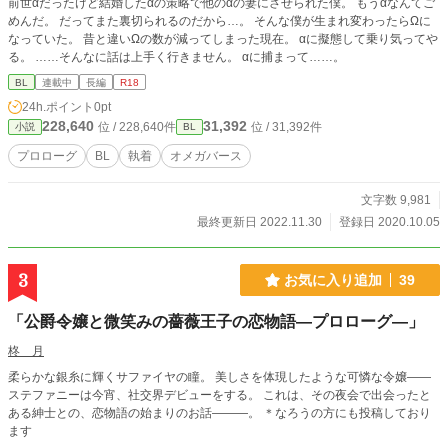
前世αだったけど結婚したαの策略で他のαの妻にさせられた僕。 もうαなんてご
めんだ。 だってまた裏切られるのだから…。 そんな僕が生まれ変わったらΩに
なっていた。 昔と違いΩの数が減ってしまった現在。 αに擬態して乗り気ってや
る。 ……そんなに話は上手く行きません。 αに捕まって……。
BL
連載中
長編
R18
24h.ポイント
0pt
228,640
31,392
位 / 228,640件
位 / 31,392件
小説
BL
プロローグ
BL
執着
オメガバース
文字数 9,981
最終更新日 2022.11.30
登録日 2020.10.05
3
お気に入り追加
39
「公爵令嬢と微笑みの薔薇王子の恋物語―プロローグ―」
柊 月
柔らかな銀糸に輝くサファイヤの瞳。 美しさを体現したような可憐な令嬢――
ステファニーは今宵、社交界デビューをする。 これは、その夜会で出会ったと
ある紳士との、恋物語の始まりのお話―――。 ＊なろうの方にも投稿しており
ます