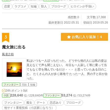
恋愛
ラブコメ
短編
獣人
プロローグ
ヒロインが手強い
感想数 0
文字数 17,368
最終更新日 2022.05.31
登録日 2019.05.26
5
お気に入り追加
4
魔女旅に出る
鳳凜之助
私はいつも一人ぼっちだった。 どうやら他の人には私の姿は
見えなくて声も聞こえない。 今日も一人寂しく箒に乗って当
てもなく空を飛んでいるだけ・・・ と思っていたある日のこ
と。 たくさんの人が歩く路地で たった一人、男の子と目が合
った。
ファンタジー
完結
短編
24h.ポイント
0pt
228,640
53,274
位 / 228,640件
位 / 53,274件
小説
ファンタジー
ファンタジー
魔女
デート
悲恋あり
プロローグ
他サイト重複投稿（小説家になろう）