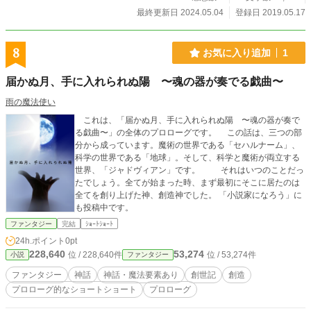
ーグ的な短い話。 R18版は「ムーンライトノベルズ」で連
最終更新日 2024.05.04
登録日 2019.05.17
載。 ただの息抜きで書いているので全体的にお手軽構成。万
が一、お気に召した話があれば幸いです^^*
8
お気に入り追加
1
届かぬ月、手に入れられぬ陽 〜魂の器が奏でる戯曲〜
雨の魔法使い
これは、「届かぬ月、手に入れられぬ陽 〜魂の器が奏で
る戯曲〜」の全体のプロローグです。 この話は、三つの部
分から成っています。魔術の世界である「セハルナーム」、
科学の世界である「地球」。そして、科学と魔術が両立する
世界、「ジャドヴィアン」です。 それはいつのことだっ
たでしょう。全てが始まった時、まず最初にそこに居たのは
全てを創り上げた神、創造神でした。 「小説家になろう」に
も投稿中です。
ファンタジー
完結
ｼｮｰﾄｼｮｰﾄ
24h.ポイント
0pt
228,640
53,274
位 / 228,640件
位 / 53,274件
小説
ファンタジー
ファンタジー
神話
神話・魔法要素あり
創世記
創造
プロローグ的なショートショート
プロローグ