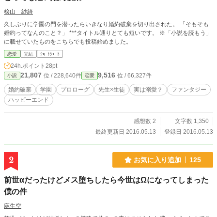
桧山 紗綺
久しぶりに学園の門を潜ったらいきなり婚約破棄を切り出された。 「そもそも
婚約ってなんのこと？」 ***タイトル通りとても短いです。 ※「小説を読もう」
に載せていたものをこちらでも投稿始めました。
恋愛
完結
ｼｮｰﾄｼｮｰﾄ
24h.ポイント
28pt
21,807
9,516
位 / 228,640件
位 / 66,327件
小説
恋愛
婚約破棄
学園
プロローグ
先生×生徒
実は溺愛？
ファンタジー
ハッピーエンド
感想数 2
文字数 1,350
最終更新日 2016.05.13
登録日 2016.05.13
2
お気に入り追加
125
前世αだったけどメス堕ちしたら今世はΩになってしまった
僕の件
麻生空