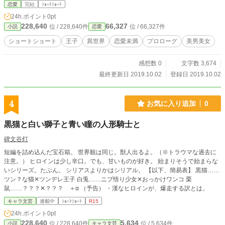
恋愛
完結
ｼｮｰﾄｼｮｰﾄ
24h.ポイント
0pt
228,640
66,327
位 / 228,640件
位 / 66,327件
小説
恋愛
ショートショート
王子
異世界
恋愛未満
プロローグ
美男美女
感想数 0
文字数 3,674
最終更新日 2019.10.02
登録日 2019.10.02
4
お気に入り追加
0
黒猫と白い獅子と青い瞳の人形騎士と
碑文谷灯
短編を詰め込んだ宝石箱。 世界観は同じ。獣人出るよ。（※トラウマな過去に
注意。） ヒロインは少し辛口。でも、甘いものが好き。 始まりそうで始まらな
いシリーズ。たぶん。 シリアスよりかはシリアル。 【以下、簡易表】 黒猫……
ツン？な猫✕ツンデレ王子 白兎……ニブ悟り少女✕おっかけワンコ 栗
鼠……？？？✕？？？ ＋α （予告） ・漢なヒロインが、爆走する訳とは。
キャラ文芸
連載中
ｼｮｰﾄｼｮｰﾄ
R15
24h.ポイント
0pt
228,640
5,634
位 / 228,640件
位 / 5,634件
小説
キャラ文芸