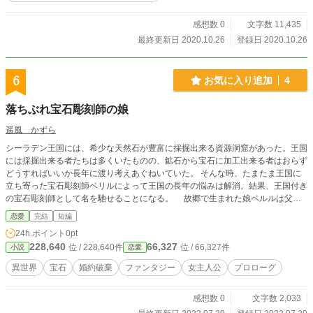
感想数 0
文字数 11,435
最終更新日 2020.10.26
登録日 2020.10.26
6
お気に入り追加
4
落ちぶれ宝石彫刻師の娘
遥風 かずら
シーラデン王国には、希少な天然石が豊富に採掘出来る資源洞窟があった。王国
には採掘出来る者たちは多くいたものの、鉱石から宝石に加工出来る者はおらず
どうすればいいか長年に渡り考えあぐねいていた。 そんな時、たまたま王国に
立ち寄った宝石彫刻師ベリルによって王国の長年の悩みは解消。結果、王国付き
の宝石彫刻師として名を馳せることになる。 故郷で生まれた娘ペルルは父の
名声により、子爵との婚約を取りつけられる運びに。 しかし資源が枯渇した
恋愛
完結
短編
ことで仕事が激減、娘の婚約も自然解消され親子は必要とされなくなってしまっ
24h.ポイント
0pt
た。 王国を追われた親は酒浸りの日々。 そして跡継ぎの娘は細々と鉱石を
228,640
66,327
位 / 228,640件
位 / 66,327件
小説
恋愛
掘る日々を過ごしていたが―― これは、とある王子の訪れと一目惚れにより
意外な形で始まっていく話のプロローグ。
異世界
宝石
婚約破棄
ファンタジー
女主人公
プロローグ
感想数 0
文字数 2,033