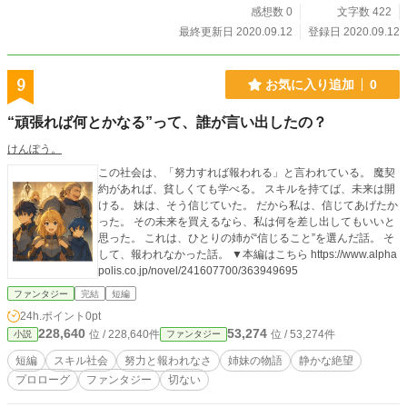
感想数 0
文字数 422
最終更新日 2020.09.12
登録日 2020.09.12
9
お気に入り追加
0
“頑張れば何とかなる”って、誰が言い出したの？
けんぽう。
この社会は、「努力すれば報われる」と言われている。 魔契
約があれば、貧しくても学べる。 スキルを持てば、未来は開
ける。 妹は、そう信じていた。 だから私は、信じてあげたか
った。 その未来を買えるなら、私は何を差し出してもいいと
思った。 これは、ひとりの姉が“信じること”を選んだ話。 そ
して、報われなかった話。 ▼本編はこちら https://www.alpha
polis.co.jp/novel/241607700/363949695
ファンタジー
完結
短編
24h.ポイント
0pt
228,640
53,274
位 / 228,640件
位 / 53,274件
小説
ファンタジー
短編
スキル社会
努力と報われなさ
姉妹の物語
静かな絶望
プロローグ
ファンタジー
切ない