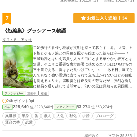
最終更新日 2022.07.29
登録日 2022.07.29
7
お気に入り追加
34
《短編集》グラシアース物語
文月・Ｆ・アキオ
二足歩行の多様な種族が文明を持って暮らす世界。 大昔、ヒ
ト族とケモノ族との異種交配から始まった彼らは今―― ＊
王城勤務とはいえ高貴な人々の目にとまる華やかな表方とは
無縁。そこそこ重要な裏方部署に務めるエリカはぴちぴちの
三十歳である。番はまだ見つけていない。 ある日、庭でと
んでもなく強い香源に当てられて立ち上がれないほどの目眩
を覚えるエリカ。腐敗臭とは正反対の芳香だが、強烈な香り
に辟易を通り越して苦悶する。匂いの元は見知らぬ異国風情
の男だということが判り……なぜかその男は翌日からエリカ
ファンタジー
連載中
短編
の職場に現れるようになる。 強すぎる匂いに慣れないエリ
24h.ポイント
0pt
カと、申し訳ないと言いつつも接近してくる傍迷惑な公害男
228,640
53,274
位 / 228,640件
位 / 53,274件
小説
ファンタジー
の目的は―― （青い瞳のあなた） •―――――――――――•
表題作を含めた様々な人々の日常もしくは恋愛模様を描く、
異世界
半身
番
獣人
人化
獣化
求婚
プロローグ
断片的な小説集《異世界･獣人版》。 舞台となる土地や時代
運命の番
恋愛
の設定はランダムで、別の話と繋がりがあったり無かった
り。基本的に同一世界。 獣属性な人々の、半身・番探し、異
種族婚、異文化・異世界の話が書いてみたいがためのプロロ
感想数 0
文字数 35,385