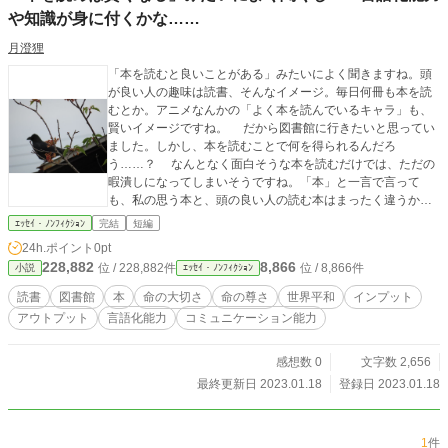
や知識が身に付くかな……
月澄狸
「本を読むと良いことがある」みたいによく聞きますね。頭
が良い人の趣味は読書、そんなイメージ。毎日何冊も本を読
むとか。アニメなんかの「よく本を読んでいるキャラ」も、
賢いイメージですね。 だから図書館に行きたいと思ってい
ました。しかし、本を読むことで何を得られるんだろ
う……？ なんとなく面白そうな本を読むだけでは、ただの
暇潰しになってしまいそうですね。「本」と一言で言って
も、私の思う本と、頭の良い人の読む本はまったく違うかも
しれないし。 それに考えが偏っている私のような人間が本
ｴｯｾｲ・ﾉﾝﾌｨｸｼｮﾝ
完結
短編
を読めば、都合のいい一文だけ切り取って、「ほら、本にも
24h.ポイント
0pt
こう書いてある！」なんて言ってしまいそうです。 持論に
228,882
8,866
位 / 228,882件
位 / 8,866件
小説
ｴｯｾｲ・ﾉﾝﾌｨｸｼｮﾝ
他の人の意見を利用するスタイルは良くないですね。ちゃん
と意図を掴めたら良いのですが、反対意見はなかなか冷静に
読書
図書館
本
命の大切さ
命の尊さ
世界平和
インプット
聞けません。 頭が良いと言えば、「魚を食べると頭が良く
アウトプット
言語化能力
コミュニケーション能力
なる」という歌がありますね。私は寿司（もちろん回るや
つ）が好きですが……頭……うーん……。 本を読んでもあ
んまり、変わらないかもなぁ……。「自分が言いたいこと」
感想数 0
文字数 2,656
のために、言語化能力や知識が欲しいけど……物忘れも思い
最終更新日 2023.01.18
登録日 2023.01.18
込みも激しいし……。何を見ても、自分に都合の良い、間違
った解釈をして得意げに語ってしまうだけかもなぁ……。何
でも持論のためにねじ曲げる人、いますよね。
1
件