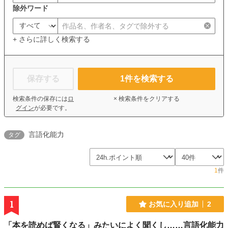
除外ワード
+ さらに詳しく検索する
保存する
1
件を検索する
検索条件の保存には
ロ
× 検索条件をクリアする
グイン
が必要です。
言語化能力
タグ
1
件
1
お気に入り追加
2
「本を読めば賢くなる」みたいによく聞くし……言語化能力