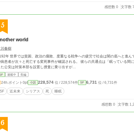
感想数 0
文字数 7
5
nother world
市川春樹
治の腐敗、度重なる戦争への疲労で社会は闇の底へと進んでいた。 そんな中、ある日を境に自殺志願者、精
患者が次々と死亡する変死事件が確認される。 彼らの共通点は「眠っている間に死んでいる」ということだった。 その事実を知
った公安は対策本部を設置し捜査に乗り出すが…
SF
連載中
長編
228,574
6,731
24h.ポイント
0pt
位 / 228,574件
位 / 6,731件
小説
SF
SF
近未来
シリアス
死
睡眠
感想数 0
文字数 1,
6