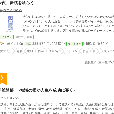
今夜、夢枕を喰らう
aybetrue Books
大学に馴染めず中退した主人公エナ。 返済しなければいけない莫
ついやす日々。 そんなある日、エナは夢を売るバイトをはじめる
なる。そして、とある地下室でランタンを灯しながら歩いていると一人の青年と出会
験をし、心の成長を感じる。恋と友情の狭間のボーイミーツガー
ライト文芸
連載中
短編
228,574
9,591
24h.ポイント
0pt
位 / 228,574件
位 / 9,591件
小説
ライト文芸
女主人公
青春
睡眠
借金
情景描写
イケメン
景色
夢
現代ファ
感想数 0
文字数 25,
7
超雑談部 ~知識の幅が人生を成功に導く~
キャッシュレス
雑談部。それは人生のありがちな疑問について雑談する部活動。人生に劇的な変化は
きる場所。 雑談部は学校から認められた部活動。雑だったり、適当なお喋りは認め
ば成長に繋がる。 雑談部は健康、恋愛、睡眠、仕事、食事、勉強、集中力、病気、