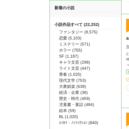
新着の小説
小説作品すべて (22,252)
ファンタジー (8,575)
恋愛 (5,103)
a
ミステリー (571)
ホラー (755)
2192年 世界では貧困、政
SF (1,187)
神病
キャラ文芸 (298)
ライト文芸 (447)
青春 (1,025)
現代文学 (753)
大衆娯楽 (638)
経済・企業 (38)
歴史・時代 (459)
児童書・童話 (484)
絵本 (59)
BL (1,020)
ｴｯｾｲ・ﾉﾝﾌｨｸｼｮﾝ (840)