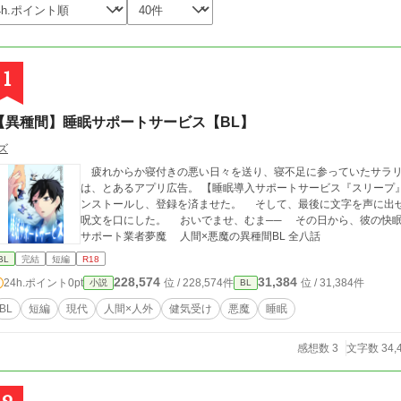
1
【異種間】睡眠サポートサービス【BL】
ズ
疲れからか寝付きの悪い日々を送り、寝不足に参っていたサラリ
は、とあるアプリ広告。 【睡眠導入サポートサービス『スリープ』】 胡散臭さを感じつつも、智樹はアプリをイ
ンストールし、登録を済ませた。 そして、最後に文字を声に出
呪文を口にした。 おいでませ、むま── その日から、彼の快眠生活が始まった。 不摂生サラリーマン×睡眠
サポート業者夢魔 人間×悪魔の異種間BL 全八話
BL
完結
短編
R18
228,574
31,384
24h.ポイント
0pt
位 / 228,574件
位 / 31,384件
小説
BL
BL
短編
現代
人間×人外
健気受け
悪魔
睡眠
感想数 3
文字数 34,