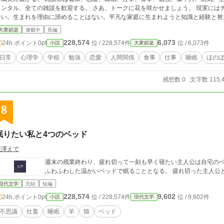
ンタル、全ての雑談を歓迎する。 さあ、トークに花を咲かせましょう。 現実にはチートもなければ神様もいなければ天才にもなれ
ない。生まれを理由に諦めることはない。平凡な家庭に生まれようと知識と経験と努
バカバカしい。チートがなくたって人生はうまくいく。 まずは知識を得ることから始めよう。
大衆娯楽
連載中
長編
ベルアップ！ 目指せ、タメになる雑談！ 成長するための糧がここにある。 コンセ
228,574
6,073
24h.ポイント
0pt
位 / 228,574件
位 / 6,073件
小説
大衆娯楽
る方はカクヨムでお願いします。 https://kakuyomu.jp/works/168167004
7091424329
日常
心理学
学校
勉強
恋愛
人間関係
食事
仕事
睡眠
ほの
感想数 0
文字数 115,
8
眠りたい私と4つのベッド
秋澤えで
週末の残業終わり、疲れ切って一刻も早く寝たい主人公は自宅のベ
ふわふわした温かいベッドで眠ることとなる。 疲
現代文学
完結
短編
228,574
9,602
24h.ポイント
0pt
位 / 228,574件
位 / 9,602件
小説
現代文学
不思議
社畜
睡眠
羊
猫
ベッド