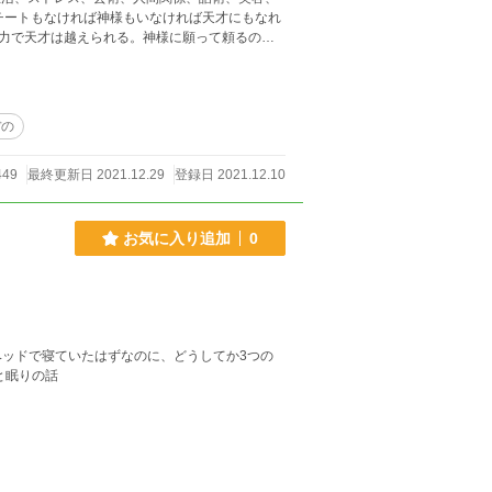
力で天才は越えられる。神様に願って頼るのは
雑談部は知識に貪欲だ。 読むだけでレ
プトは「簡単に学ぶ」 さあ、人生の勝ち組になろ
ぼの
449
最終更新日 2021.12.29
登録日 2021.12.10
お気に入り追加
0
ッドで寝ていたはずなのに、どうしてか3つの
れ切った主人公と眠りの話