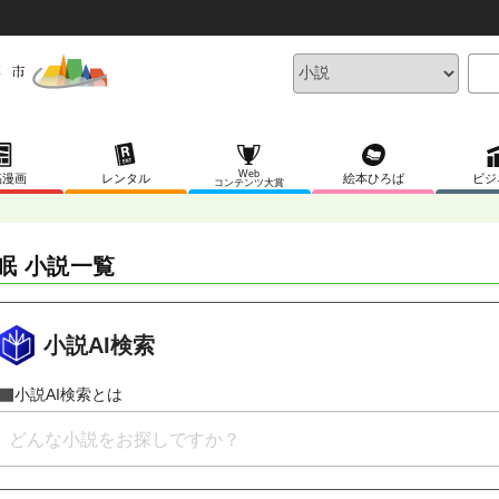
Web
稿漫画
レンタル
絵本ひろば
ビジ
コンテンツ大賞
眠 小説一覧
小説AI検索
小説AI検索とは