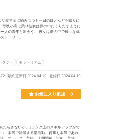
大な奨学金に悩みつつも一日のほとんどを眠りに
。 毎晩小舟に乗り彼女は夢の中にくりだすように
う。 彼女は夢の中で様々な体
ルストーリー。
ンタジー
モラトリアム
472
最終更新日 2024.04.19
登録日 2024.04.19
お気に入り追加
0
もたらさないが、1ランク上のスキルアップがで
ない。本気で雑談する部活動。何事も本気であれ
生活、ストレス、芸術、人間関係、話術、美容、