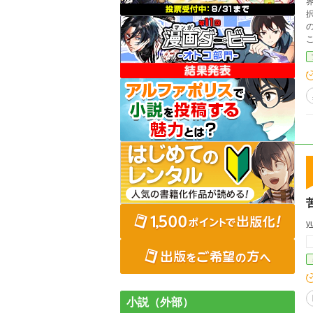
択
こ
つ
y
小説（外部）