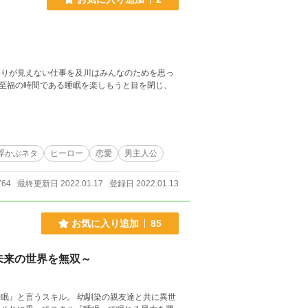
わりが見えない仕事を及川はみんなのためを思っ
至福の時間である睡眠を楽しもうと目を閉じ、
浮かぶネタ
ヒーロー
恋愛
男主人公
764
最終更新日 2022.01.17
登録日 2022.01.13
お気に入り追加
85
未来の世界を無双～
眠』と言うスキル。 幼馴染の親友達と共に異世