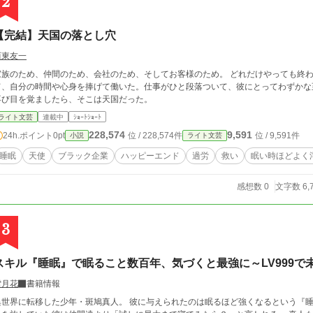
2
【完結】天国の落とし穴
西東友一
家族のため、仲間のため、会社のため、そしてお客様のため。 どれだけやっても終
て、自分の時間や心身を捧げて働いた。仕事がひと段落ついて、彼にとってわずかな
再び目を覚ましたら、そこは天国だった。
ライト文芸
連載中
ｼｮｰﾄｼｮｰﾄ
228,574
9,591
24h.ポイント
0pt
位 / 228,574件
位 / 9,591件
小説
ライト文芸
睡眠
天使
ブラック企業
ハッピーエンド
過労
救い
眠い時ほどよく
感想数 0
文字数 6,
3
スキル『睡眠』で眠ること数百年、気づくと最強に～LV999で
雪月花
書籍情報
異世界に転移した少年・斑鳩真人。 彼に与えられたのは眠るほど強くなるという『睡