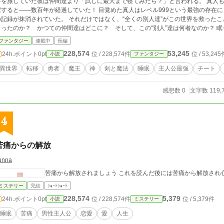
界を旅していた彼は仲間達より「試しに最大まで寝てみたら？」と言われる。 真人
すると――数百年が経過していた！ 目覚めた真人はレベル999という最強の存在に！ だが、目覚めたその世界では自分や幼馴
の記録が抹消されていた。 それだけではなく、“全くの別人達”がこの世界を救った
ったのか？ かつての仲間達はどこに？ そして、この“別人”達は何者なのか？ 眠り続けること数百年。最強となった主人公はか
ての仲間達の足取りを追い、世界に隠された秘密へと挑む。 ※小説家になろう、カクヨム、アルファポリスにて同時掲載しており
ファンタジー
連載中
長編
ます
228,574
53,245
24h.ポイント
0pt
位 / 228,574件
位 / 53,245
小説
ファンタジー
異世界
転移
勇者
魔王
神
剣と魔法
睡眠
主人公最強
チート
感想数 0
文字数 119,
4
苦痛からの解放
unna
苦痛から解放されましょう これを読んだ後には苦痛から解放され
ミステリー
完結
ｼｮｰﾄｼｮｰﾄ
228,574
5,379
24h.ポイント
0pt
位 / 228,574件
位 / 5,379件
小説
ミステリー
睡眠
苦痛
男性主人公
恋愛
愛
人生