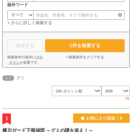
除外ワード
+ さらに詳しく検索する
保存する
1
件を検索する
検索条件の保存には
ロ
× 検索条件をクリアする
グイン
が必要です。
グミ
タグ
1
件
1
お気に入り追加
0
横川ガード下探偵団 ～グミの謎を追え！～