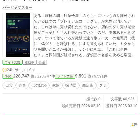
バーガヤマスター
ある土曜日の朝、駄菓子屋「のぐち」にいつも通り陳列され
ているはずの「プレミアムコーラグミ」が忽然と消えてい
た。これは単に売り切れたのではない。店内のグミ売り場全
体がごっそりと「入れ替わっていた」のだ。本来あるべきグ
ミが、すべて似ているが微妙に違う別メーカーの粗悪品（後
に「偽グミ」と呼ばれる）にすり替えられていた。ミクから
話を聞いたユイが激怒し、ケンジに相談。「これは事件
だ！」と探偵団が結成される。探偵団の名前を決める場面で
のやり取りがコメディ。
ライト文芸
連載中
長編
24h.ポイント
0pt
228,747
9,591
位 / 228,747件
位 / 9,591件
小説
ライト文芸
日常
青春
ほのぼの
家族
探偵団
商店街
グミ
感想数 0
文字数 40,936
最終更新日 2026.03.10
登録日 2026.03.10
1
件