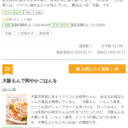
ある世界の若き天才科学者が、研究の末に辿り着いたもう一つの世界… その世
界には、パワーに溢れる人々が住んでいた。 舞台は一応「大阪」です。
ファンタジー
完結
短編
24h.ポイント
0pt
228,864
53,338
位 / 228,864件
位 / 53,338件
小説
ファンタジー
大阪
ご当地ネタ
異世界
感想数 1
文字数 13,784
最終更新日 2020.01.17
登録日 2020.01.17
23
お気に入り追加
35
大阪もんで和やかごはんを
山いい奈
大阪市長居に住まうリリコとお祖母ちゃん。 ある日お祖父ち
ゃんの遺品を整理していると、「大阪もん いちょう食堂」
というお店のショップカードを見つける。 行ってみると、そ
こは生前のお祖父ちゃんの行きつけだったのだ。 大阪もんを
大事にする「いちょう食堂」とリリコの家にまつわる色々
や、大事な人たちとのふれあいの物語です。