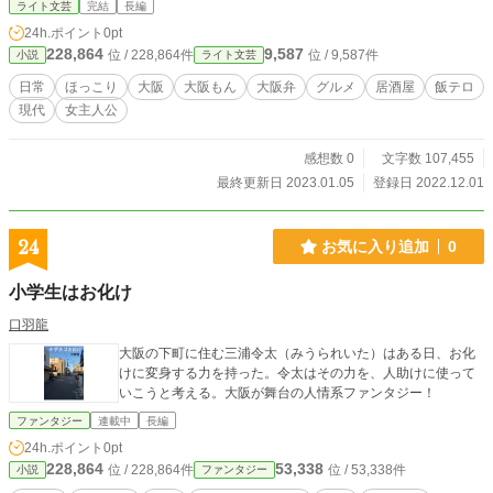
ライト文芸
完結
長編
24h.ポイント
0pt
228,864
9,587
位 / 228,864件
位 / 9,587件
小説
ライト文芸
日常
ほっこり
大阪
大阪もん
大阪弁
グルメ
居酒屋
飯テロ
現代
女主人公
感想数 0
文字数 107,455
最終更新日 2023.01.05
登録日 2022.12.01
24
お気に入り追加
0
小学生はお化け
口羽龍
大阪の下町に住む三浦令太（みうられいた）はある日、お化
けに変身する力を持った。令太はその力を、人助けに使って
いこうと考える。大阪が舞台の人情系ファンタジー！
ファンタジー
連載中
長編
24h.ポイント
0pt
228,864
53,338
位 / 228,864件
位 / 53,338件
小説
ファンタジー