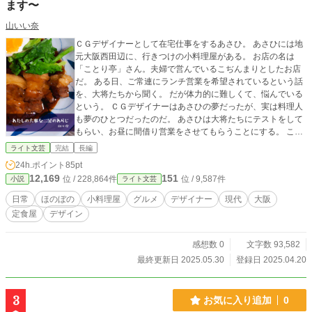
ます〜
山いい奈
ＣＧデザイナーとして在宅仕事をするあさひ。 あさひには地
元大阪西田辺に、行きつけの小料理屋がある。 お店の名は
「ことり亭」さん。夫婦で営んでいるこぢんまりとしたお店
だ。 ある日、ご常連にランチ営業を希望されているという話
を、大将たちから聞く。 だが体力的に難しくて、悩んでいる
という。 ＣＧデザイナーはあさひの夢だったが、実は料理人
も夢のひとつだったのだ。 あさひは大将たちにテストをして
もらい、お昼に間借り営業をさせてもらうことにする。 こう
して、あさひの二足のわらじ生活が始まった。
ライト文芸
完結
長編
24h.ポイント
85pt
12,169
151
位 / 228,864件
位 / 9,587件
小説
ライト文芸
日常
ほのぼの
小料理屋
グルメ
デザイナー
現代
大阪
定食屋
デザイン
感想数 0
文字数 93,582
最終更新日 2025.05.30
登録日 2025.04.20
3
お気に入り追加
0