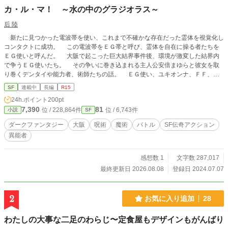
カ・ル・マ！ ～水の中のグラジオラス～
后 陸
新たに見つかった電波帯を使い、これまで不確かな存在だった霊体を視覚化し
コンタクトに成功。 この電波帯をＥＧ帯と呼び、霊体を自在に操る者たちを
ＥＧ使いと呼んだ。 大阪で起こった巨大結界事件後、環境が激変した結界内
で争うＥＧ使いたち。 その争いに巻き込まれる主人公安倍まゆらと彼女を取
り巻くデンタイや能力者、術師たちの話。 ＥＧ使い、ユキオンナ、ＦＦ、く
れいじーモコの三人が高野山に眠る空海の暗殺術式の一つ、『嘘実哭怨』を狙っ
SF
連載中
長編
R15
て行動を開始する。 高野山が防衛に当たるが、ユキオンナの前に惨敗する。
24h.ポイント
200pt
しかしそこには応援として来ていたデンタイと波付、四術宗家からも水属性の
7,390
81
位 / 228,864件
位 / 6,743件
小説
SF
上水流家の縁の者が来ていたが、それぞれの思惑が食い違い現場は混乱を招く。
ユキオンナの攻撃は抑えたものの、肝心の空海の『密秘』を修行僧である顕正
ダークファンタジー
大阪
呪術
魔術
バトル
SF伝奇アクション
に盗まれてしまう。 個々に絡み合う個人の思惑が見え隠れする中で、デンタ
異能者
イは『密秘』を奪還できるのか、、、？
感想数 1
文字数 287,017
最終更新日 2026.08.08
登録日 2024.07.07
2
お気に入り追加
28
わたしの大事な二足のわらじ〜定食屋もデザインもがんばり