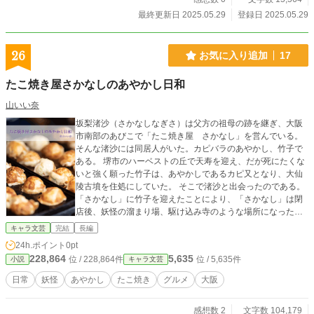
最終更新日 2025.05.29
登録日 2025.05.29
26
お気に入り追加
17
たこ焼き屋さかなしのあやかし日和
山いい奈
坂梨渚沙（さかなしなぎさ）は父方の祖母の跡を継ぎ、大阪
市南部のあびこで「たこ焼き屋 さかなし」を営んでいる。
そんな渚沙には同居人がいた。カピバラのあやかし、竹子で
ある。 堺市のハーベストの丘で天寿を迎え、だが死にたくな
いと強く願った竹子は、あやかしであるカピ又となり、大仙
陵古墳を住処にしていた。 そこで渚沙と出会ったのである。
「さかなし」に竹子を迎えたことにより、「さかなし」は閉
店後、妖怪の溜まり場、駆け込み寺のような場所になった。
お昼は人間のご常連との触れ合い、夜はあやかしとの交流
キャラ文芸
完結
長編
に、渚沙は奮闘するのだった。
24h.ポイント
0pt
228,864
5,635
位 / 228,864件
位 / 5,635件
小説
キャラ文芸
日常
妖怪
あやかし
たこ焼き
グルメ
大阪
感想数 2
文字数 104,179