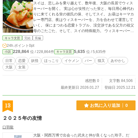
スイは、悲しみを乗り越えて、数年後、大阪の長居でウィス
キーバーを開く。 実は心が女性だった蛍と、毎日用心棒代わ
りに来てくれる蛍の彼氏の保、そしてスイ。 お昼はキーマカ
レー専門店、夜はウィスキーバーを、力を合わせて運営して
いく。 保にまつわる恋愛トラブル、没交渉である父方の祖父
母のごたごた、そして、スイの特殊能力。 ウィスキーバー
「ＴＯＭＯ」はいつでも賑やかなのである。
キャラ文芸
完結
長編
24h.ポイント
0pt
228,864
5,635
位 / 228,864件
位 / 5,635件
小説
キャラ文芸
日常
恋愛
妖怪
ほっこり
イケメン
バー
猫又
あやかし
大阪
女装
感想数 0
文字数 84,506
最終更新日 2026.01.27
登録日 2025.12.21
13
お気に入り追加
0
２０２５年の友情
口羽龍
大阪・関西万博で出会った武夫と仲が良くなった玲子。だ