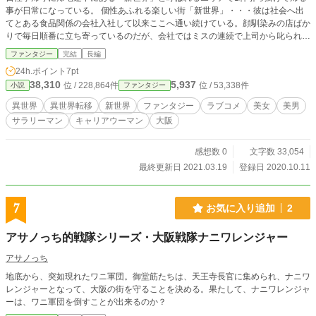
事が日常になっている。 個性あふれる楽しい街「新世界」・・・彼は社会へ出
てとある食品関係の会社入社して以来ここへ通い続けている。顔馴染みの店ばか
りで毎日順番に立ち寄っているのだが、会社ではミスの連続で上司から叱られて
ばかり・・・その愚痴なども飲み屋の店主と日常会話の様に毎日繰り広げられて
ファンタジー
完結
長編
いる。 ある日の夜もいつもの様に彼はある串カツ店に入り馴染みの店主と仲良
24h.ポイント
7pt
く酒や串カツを食べながら会社の愚痴をこぼしていた。 所がその日は珍しく初
38,310
5,937
位 / 228,864件
位 / 53,338件
小説
ファンタジー
めてこの界隈へ足を運んだと思われる女性客の姿が・・・ いつの間にかその女
性客とも打ち解けあい、仲良くなったのも束の間・・・ 実はその女性客の正体
異世界
異世界転移
新世界
ファンタジー
ラブコメ
美女
美男
は！？・・・ 色々と話もしつつ帰ろうと新世界を出ようとしたその時であっ
サラリーマン
キャリアウーマン
大阪
た！！ 章一たちの頭上から黒い得体の知れない物体が落ちて来たのである！！
章一は同じ方面に帰る予定であった店内で知り合った女性客が自分の隣にいた
為、助けに出た！？女性だけでもと思いその女性を突き飛ばし、自らその黒い大
感想数 0
文字数 33,054
きな物体の下敷きになったのである・・・ ところが！？・・・気が付くと章一
最終更新日 2021.03.19
登録日 2020.10.11
たちは何事も無くその場に存在し、黒い物体も元より無かったかの様な形で存在
すらしていなかったのである！？・・・ 一体どう言う事なのだろうか？ 通り掛
かった人たちに探している駅が見当たらない為聞いてみるが誰も駅など存在して
7
お気に入り追加
2
いないと言い張ってしまう・・・一体何が起こったのだろうか！？ ある男性が
通り掛かり聞いてみるとそこは・・・！？ なんと「新世界」では無く「異世
アサノっち的戦隊シリーズ・大阪戦隊ナニワレンジャー
界」である事が発覚！？一緒にいた女性客も章一と同じ場所に転移していたみた
いだった！？章一とその女性客は一体どうなってしまうのだろうか？「新世界」
アサノっち
から「異世界」へ転移したあるサラリーマンの活躍を前編・中編・後編に分けて
地底から、突如現れたワニ軍団。御堂筋たちは、天王寺長官に集められ、ナニワ
お届けします。 前編では、章一たちが異世界へやって来て、どの様に活躍して
レンジャーとなって、大阪の街を守ることを決める。果たして、ナニワレンジャ
行くのか、プロローグとして・・・そして物語が進展して行く中編・・・エピロ
ーは、ワニ軍団を倒すことが出来るのか？
ーグとして後編・・・ 果たしてコテコテの大阪人である章一は異世界で何を、
どの様にして活躍して行くのでしょうか？・・・そして一緒に転移してしまった