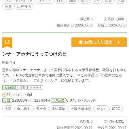
ショートショート
コメディ
日常
短編
経済
日本
投資
大阪
関西
江戸時代
感想数 0
文字数 1,008
最終更新日 2026.05.30
登録日 2026.05.30
15
お気に入り追加
1
ンナ・アホナにうってつけの日
輪島ライ
恐怖の薬物ンナ・アホナによって実行に移される大阪遷都構想。陰謀を打ち砕く
ため、ICPOの捜査官は単身で組織に潜入する。 ※この作品は「小説家になろ
う」「カクヨム」「アルファポリス」に投稿しています。
大衆娯楽
完結
ｼｮｰﾄｼｮｰﾄ
24h.ポイント
0pt
228,864
6,075
位 / 228,864件
位 / 6,075件
小説
大衆娯楽
大阪
食い倒れ
裏社会
違法薬物
大阪遷都構想
粉もん
ICPO
感想数 0
文字数 4,331
最終更新日 2021.09.11
登録日 2021.09.11