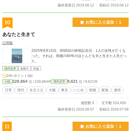
最終更新日 2019.08.12
登録日 2019.08.12
10
お気に入り追加
1
あなたと生きて
口羽龍
2025年8月15日、80回目の終戦記念日、1人の女性が亡くな
った。それは、戦後の80年のほとんどを夫と生きた人生だっ
た。
現代文学
連載中
長編
24h.ポイント
0pt
228,864
9,621
位 / 228,864件
位 / 9,621件
小説
現代文学
日常
現代
女主人公
大阪
東京
いじめ
戦後
家族
虐待
感想数 0
文字数 524,450
最終更新日 2026.08.07
登録日 2026.07.08
11
お気に入り追加
1