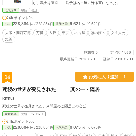
が、武夫は東京に、玲子は名古屋に帰る事になった。
現代文学
完結
短編
24h.ポイント
0pt
228,864
9,621
位 / 228,864件
位 / 9,621件
小説
現代文学
大阪・関西万博
万博
大阪
東京
名古屋
ほのぼの
女主人公
短編
感想数 0
文字数 4,966
最終更新日 2026.07.11
登録日 2026.07.11
14
お気に入り追加
1
死後の世界が発見された ――其の一・隠居
ichthus
死後の世界が発見された。米問屋のご隠居との会話。
大衆娯楽
完結
ｼｮｰﾄｼｮｰﾄ
24h.ポイント
0pt
228,864
6,075
位 / 228,864件
位 / 6,075件
小説
大衆娯楽