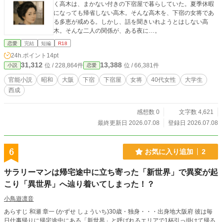
く高木は、まかない付きの下宿屋で暮らしていた。夏季休暇
になっても帰省しない高木。そんな高木を、下宿の女将であ
る多恵が戒める。しかし、話を聞きいれようとはしない高
木。そんな二人の関係が、ある夜に…。
恋愛
完結
短編
R18
24h.ポイント
14pt
31,312
13,388
位 / 228,864件
位 / 66,381件
小説
恋愛
官能小説
昭和
大阪
下宿
下宿屋
女将
40代女性
大学生
西成
感想数 0
文字数 4,621
最終更新日 2026.07.08
登録日 2026.07.08
6
お気に入り追加
2
サラリーマンは帰宅途中に立ち寄った「新世界」で異変が起
こり「異世界」へ辿り着いてしまった！？
小鳥遊凛音
あらすじ 和瀬 章一 (かずせ しょういち)30歳・独身・・・出身地大阪府 彼は毎
日仕事帰りに帰宅途中にある「新世界」と呼ばれるエリアで1杯引っ掛けて帰る