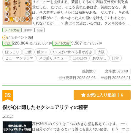
りメニューを提供する、繁盛してるのに利益度外視の貧乏食
堂だった。 だけど、そこを訪れた客は皆、笑顔になる。 実
は、その超デカ盛りメシには秘密がある。 なんでも、その店
には神様がいて、食べきった人の願いを叶えてくれるとか、
くれないとか……？ 実はその店にいるのは、タヌキの姿をし
たお人好し料理長の神様！ ただの神様じゃあ、ないけれ
ライト文芸
連載中
長編
ど……？
24h.ポイント
0pt
228,864
9,587
位 / 228,864件
位 / 9,587件
小説
ライト文芸
ほっこり
ご飯
飯テロ
いっぱい食べる君が好き
大阪
ヒューマンドラマ
メガ盛りメニュー
ほのぼの
あやかし
日常
感想数 0
文字数 57,748
最終更新日 2025.08.06
登録日 2025.06.21
32
お気に入り追加
6
僕が心に隠したセクシュアリティの秘密
フェア
高校3年生のイクミは二つの大きな壁を抱えています。 一つ
は自分がゲイであるという誰にも言えない秘密。 もう一つは