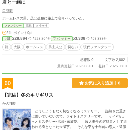
君と一緒に
口羽龍
ホームレスの男、茂は孤独に路上で寝そべっていた。
ファンタジー
完結
ｼｮｰﾄｼｮｰﾄ
24h.ポイント
0pt
228,864
53,338
位 / 228,864件
位 / 53,338件
小説
ファンタジー
龍
大阪
ホームレス
男主人公
切ない
現代ファンタジー
感想数 0
文字数 2,802
最終更新日 2026.08.01
登録日 2026.08.01
30
お気に入り追加
8
【完結】冬のキリギリス
かの翔胡
どうしようもなく切なくなるミステリー。 謎解きに重き
は置いていないので、ライトミステリーです。 ゲイ×ちょ
っとミステリー×恋愛×家族愛。 殺人事件の容疑者として追
われる身となった今瀬亨。 そんな亨を十年前の恋人・遠藤