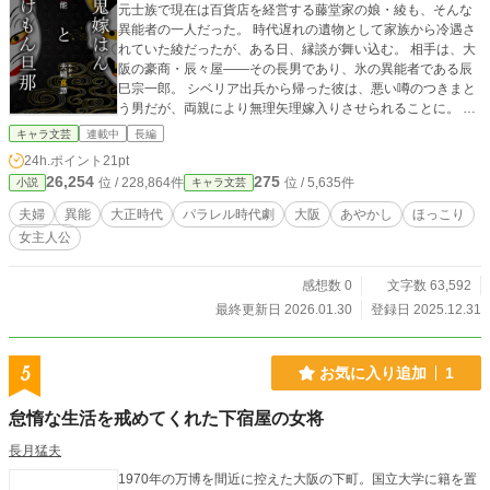
元士族で現在は百貨店を経営する藤堂家の娘・綾も、そんな
異能者の一人だった。 時代遅れの遺物として家族から冷遇さ
れていた綾だったが、ある日、縁談が舞い込む。 相手は、大
阪の豪商・辰々屋――その長男であり、氷の異能者である辰
巳宗一郎。 シベリア出兵から帰った彼は、悪い噂のつきまと
う男だが、両親により無理矢理嫁入りさせられることに。 新
しき世に存在する古き存在・異能者の夫婦の未来は、喜びに
キャラ文芸
連載中
長編
満ちるのか……？ 炎の異能者・綾と氷の異能者・宗一郎によ
24h.ポイント
21pt
るドタバタ夫婦の物語。
26,254
275
位 / 228,864件
位 / 5,635件
小説
キャラ文芸
夫婦
異能
大正時代
パラレル時代劇
大阪
あやかし
ほっこり
女主人公
感想数 0
文字数 63,592
最終更新日 2026.01.30
登録日 2025.12.31
5
お気に入り追加
1
怠惰な生活を戒めてくれた下宿屋の女将
長月猛夫
1970年の万博を間近に控えた大阪の下町。国立大学に籍を置