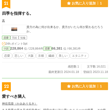
21
お気に入り追加
1
四季を指揮する。
真
貴方の為に何が出来るか、貴方がいたら何が変わるだろう
か。
恋愛
完結
短編
24h.ポイント
0pt
228,864
66,381
位 / 228,864件
位 / 66,381件
小説
恋愛
恋愛
悲しい
大阪
京都
繊細
美しい
エタニティ
感想数 1
文字数 16,021
最終更新日 2024.01.18
登録日 2023.11.18
22
お気に入り追加
1
愛すべき隣人
神在琉葵（かみありるき）