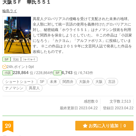
大阪ＳＦ 華氏５５１
輪島ライ
異星人グロバリアスの侵略を受けて支配された未来の地球。
全人類に対して統一言語の使用を義務付けたグロバリアスに
対し、秘密組織「ホウライ５５１」はナノマシン技術を利用
して関西弁を保全しようとしていた。 ※この作品は「小説家
になろう」「カクヨム」「アルファポリス」に投稿していま
す。 ※この作品は２０１９年に文芸同人誌で発表した作品を
改稿したものです。
SF
完結
ｼｮｰﾄｼｮｰﾄ
24h.ポイント
0pt
228,864
6,743
位 / 228,864件
位 / 6,743件
小説
SF
ショートショート
SF
未来
関西弁
大阪弁
大阪
言語
ナノマシン
異星人
感想数 0
文字数 2,513
最終更新日 2023.04.22
登録日 2023.04.22
29
お気に入り追加
0