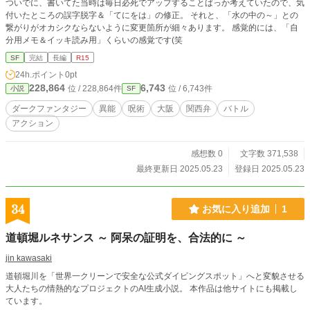
ついでに、書いてた当時は毎日必死でアップすることばっか考えていたので、気
付いたところの誤字脱字＆「てにをは」の修正。 それと、「水の中の～」との
繋がりがオカシクならないように変更箇所が細々あります。 感覚的には、「自
分用メモ＆イッキ読み用」くらいの感覚です(笑
SF
完結
長編
R15
24h.ポイント
0pt
228,864
6,743
位 / 228,864件
位 / 6,743件
小説
SF
ダークファンタジー
異能
呪術
大阪
関西弁
バトル
アクション
感想数 0
文字数 371,538
最終更新日 2025.05.23
登録日 2025.05.23
34
お気に入り追加
1
道頓堀ルネサンス ～ 阿呆の証明を、合法的に ～
jin kawasaki
道頓堀川を「世界一クリーンで安全な公式ダイビングスポット」へと変貌させる
大人たちの情熱的なプロジェクトのAI生成小説。 本作品は他サイトにも掲載し
ています。