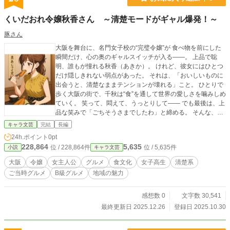
くいだおれ令嬢秋香さん ～清楚モードがギャル爆発！～
豚さん
大阪を舞台に、名門女子校の“完璧令嬢”が 食べ物を前にした
瞬間だけ、心の奥のギャルスイッチが入る――。 上品で聡
明、誰もが憧れる秋香（あきか）。 けれど、彼女にはひとつ
だけ隠しきれない弱点があった。 それは、「おいしいものに
出会うと、清楚なままテンションが壊れる」こと。 ひとりで
歩く大阪の街で、千秋は“食”を通して世界の愛しさを噛みしめ
ていく。 笑って、悶えて、うっとりして―― でも最後は、上
品な笑みで「ごちそうさまでしたわ」と締める。 そんな、清
楚風ギャルお嬢様の“食と癒しのグルメストーリー”。
キャラ文芸
完結
長編
24h.ポイント
0pt
228,864
5,635
位 / 228,864件
位 / 5,635件
小説
キャラ文芸
大阪
令嬢
女主人公
グルメ
食文化
女子高生
清楚系
ご当時グルメ
B級グルメ
地域の魅力
感想数 0
文字数 30,541
最終更新日 2025.12.26
登録日 2025.10.30