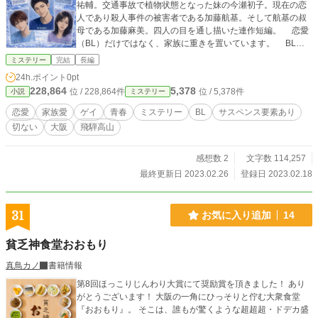
祐輔。交通事故で植物状態となった妹の今瀬初子。現在の恋
人であり殺人事件の被害者である加藤航基。そして航基の叔
母である加藤麻美。四人の目を通し描いた連作短編。 恋愛
（BL）だけではなく、家族に重きを置いています。 BL世
界ではなく、実際のゲイを描いているため、ファンタジー要
ミステリー
完結
長編
素はありません。どこまでもリアルなゲイの世界で繰り広げ
24h.ポイント
0pt
られる恋愛であり、青春であり、家族の物語です。
228,864
5,378
位 / 228,864件
位 / 5,378件
小説
ミステリー
恋愛
家族愛
ゲイ
青春
ミステリー
BL
サスペンス要素あり
切ない
大阪
飛騨高山
感想数 2
文字数 114,257
最終更新日 2023.02.26
登録日 2023.02.18
31
お気に入り追加
14
貧乏神食堂おおもり
真鳥カノ
書籍情報
第8回ほっこりじんわり大賞にて奨励賞を頂きました！ あり
がとうございます！ 大阪の一角にひっそりと佇む大衆食堂
『おおもり』。 そこは、誰もが驚くような超超超・ドデカ盛