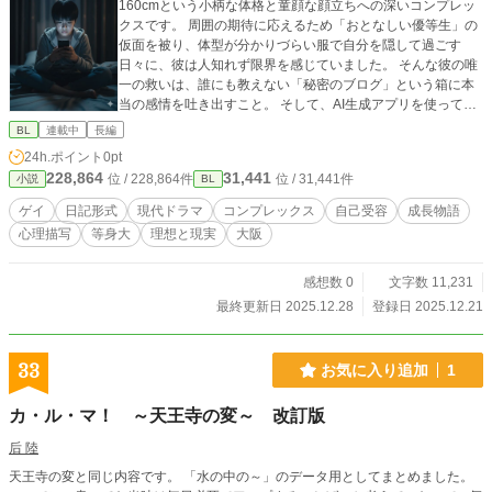
160cmという小柄な体格と童顔な顔立ちへの深いコンプレッ
クスです。 周囲の期待に応えるため「おとなしい優等生」の
仮面を被り、体型が分かりづらい服で自分を隠して過ごす
日々に、彼は人知れず限界を感じていました。 そんな彼の唯
一の救いは、誰にも教えない「秘密のブログ」という箱に本
当の感情を吐き出すこと。 そして、AI生成アプリを使って冴
えない日常を「ドラマチックな物語のワンシーン」として描
BL
連載中
長編
き替えることでした。 これは別人への変身ではなく、いつか
24h.ポイント
0pt
手に入れたい「内面にあるはずの強さ」を外側に滲み出させ
228,864
31,441
位 / 228,864件
位 / 31,441件
小説
BL
るための、彼なりの自己表現の訓練です。 卒業まであと3ヶ
月。 大阪での一人暮らしという未知の世界へ向けて、様々な
ゲイ
日記形式
現代ドラマ
コンプレックス
自己受容
成長物語
人との出会いを通じ、イクミが「仮面」を捨てて「自分らし
心理描写
等身大
理想と現実
大阪
さ」を掴み取っていくまでの、繊細で力強い成長の記録で
す。 ＊この物語はフィクションです。実在の人物、団体等と
は一切関係がありません。
感想数 0
文字数 11,231
最終更新日 2025.12.28
登録日 2025.12.21
33
お気に入り追加
1
カ・ル・マ！ ～天王寺の変～ 改訂版
后 陸
天王寺の変と同じ内容です。 「水の中の～」のデータ用としてまとめました。