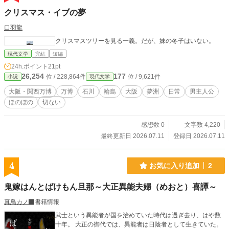
クリスマス・イブの夢
口羽龍
クリスマスツリーを見る一義。だが、妹の冬子はいない。
現代文学
完結
短編
24h.ポイント
21pt
26,254
177
位 / 228,864件
位 / 9,621件
小説
現代文学
大阪・関西万博
万博
石川
輪島
大阪
夢洲
日常
男主人公
ほのぼの
切ない
感想数 0
文字数 4,220
最終更新日 2026.07.11
登録日 2026.07.11
4
お気に入り追加
2
鬼嫁はんとばけもん旦那～大正異能夫婦（めおと）喜譚～
真鳥カノ
書籍情報
武士という異能者が国を治めていた時代は過ぎ去り、はや数
十年。 大正の御代では、異能者は日陰者として生きていた。