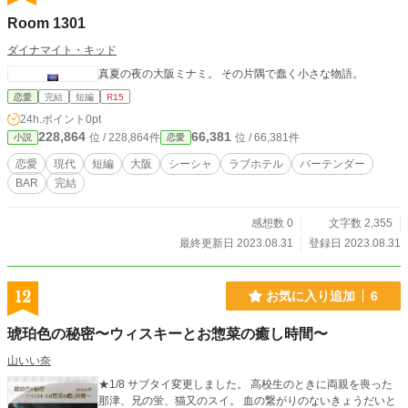
Room 1301
ダイナマイト・キッド
真夏の夜の大阪ミナミ。 その片隅で蠢く小さな物語。
恋愛
完結
短編
R15
24h.ポイント
0pt
228,864
66,381
位 / 228,864件
位 / 66,381件
小説
恋愛
恋愛
現代
短編
大阪
シーシャ
ラブホテル
バーテンダー
BAR
完結
感想数 0
文字数 2,355
最終更新日 2023.08.31
登録日 2023.08.31
12
お気に入り追加
6
琥珀色の秘密〜ウィスキーとお惣菜の癒し時間〜
山いい奈
★1/8 サブタイ変更しました。 高校生のときに両親を喪った
那津、兄の蛍、猫又のスイ。 血の繋がりのないきょうだいと