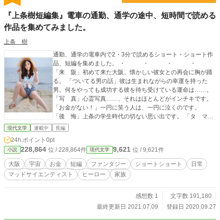
『上条樹短編集』電車の通勤、通学の途中、短時間で読める
作品を集めてみました。
上条 樹
通勤、通学の電車内で2・3分で読めるショート・ショート作
品、短編を集めました。 ・ ・ ・ ・
「来 阪」初めて来た大阪、懐かしい彼女との再会に胸が踊
る。 「ついてる男の話」彼は生まれながらの幸運を持った
男。何をやっても成功する彼を待ち受けている運命は……。
「写 真」心霊写真……、それはほとんどがインチキです。
「お金がない！」一円に笑う人は、一円に泣くのです。
「後 悔」上条の学生時代の切ない思い出です。 「タ マ」
自分の命を大切に……。 「オオカミ少年」誘拐された少年の
現代文学
連載中
長編
運命は……。 「闘え！ミラクル・ワン」尼崎の街の夕日をバ
24h.ポイント
0pt
ックに正義の巨大ヒーローが闘う！壮大な家族愛をテーマ
228,864
9,621
位 / 228,864件
位 / 9,621件
小説
現代文学
に……。 「ロマンティック・ファンタジー」今日こそ、告白
します！ 「流星の愛」地球最後の日、貴方は誰と居たいです
大阪
宇宙
お金
短編
ファンタジー
ショートショート
日常
か？ 「ラスト・ファイト」逃れられない宿命の相手との闘い
マッドサイエンティスト
ヒーロー
家族
が終結する。 「狸の呪い」あの家の室外に出ている配管、不
自然じゃない？ 「なんでも取り寄せ機」マッドサイエンティ
スト北島博士は、皆が幼い頃に夢見た発明を達成した！ 「阿
感想数 1
文字数 191,180
僧祇」侍の時代がおわる。しかし、宇宙人の戦略から幻の名
最終更新日 2021.07.09
登録日 2020.09.27
刀で闘う武士がいた。 「去り行くあなたへ」別れの日、美紀