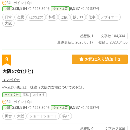
24h.ポイント
0pt
228,864
9,587
位 / 228,864件
位 / 9,587件
小説
ライト文芸
日常
恋愛
ほのぼの
料理
ご飯
飯テロ
仕事
デザイナー
大阪
感想数 1
文字数 104,334
最終更新日 2023.05.17
登録日 2023.04.05
9
お気に入り追加
1
大阪の女(ひと)
ユンボイナ
やっぱり他とは一味違う大阪の女性についてのお話。
ライト文芸
完結
ｼｮｰﾄｼｮｰﾄ
24h.ポイント
0pt
228,864
9,587
位 / 228,864件
位 / 9,587件
小説
ライト文芸
田舎
大阪
ショートショート
笑い
感想数 0
文字数 2,036