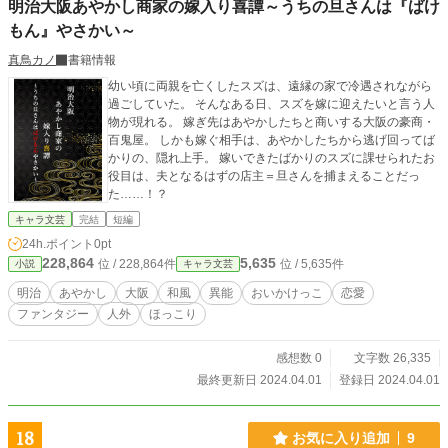
明治大阪あやかし商家の嫁入り喜譚～うちの旦さんは『ばけ
もん』やさかい～
真鳥カノ
書籍情報
幼い頃に両親を亡くしたスズは、遠縁の家で冷遇されながら
過ごしていた。 そんなある日、スズを嫁に迎えたいと言う人
物が現れる。 嫁ぎ先はあやかしたちと商いする大阪の豪商・
百鬼屋。 しかも嫁ぐ相手は、あやかしたちから逃げ回ってば
かりの、隠れ上手。 嫁いできたばかりのスズに課せられたお
役目は、夫となるはずの店主＝旦さんを捕まえることだっ
た……！？
キャラ文芸
完結
短編
24h.ポイント
0pt
228,864
5,635
位 / 228,864件
位 / 5,635件
小説
キャラ文芸
明治
あやかし
大阪
和風
異能
おいかけっこ
恋愛
ファンタジー
人外
ほっこり
感想数 0
文字数 26,335
最終更新日 2024.04.01
登録日 2024.04.01
18
お気に入り追加
9