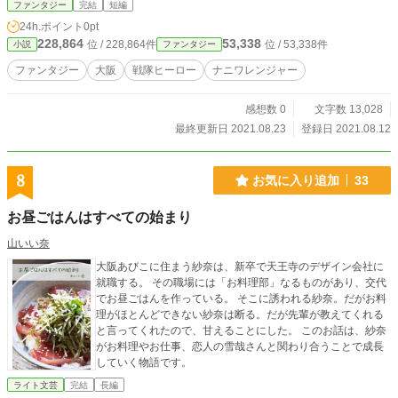
ファンタジー
完結
短編
女性客は一体！？・・・
24h.ポイント
0pt
228,864
53,338
位 / 228,864件
位 / 53,338件
小説
ファンタジー
ファンタジー
大阪
戦隊ヒーロー
ナニワレンジャー
感想数 0
文字数 13,028
最終更新日 2021.08.23
登録日 2021.08.12
8
お気に入り追加
33
お昼ごはんはすべての始まり
山いい奈
大阪あびこに住まう紗奈は、新卒で天王寺のデザイン会社に
就職する。 その職場には「お料理部」なるものがあり、交代
でお昼ごはんを作っている。 そこに誘われる紗奈。だがお料
理がほとんどできない紗奈は断る。だが先輩が教えてくれる
と言ってくれたので、甘えることにした。 このお話は、紗奈
がお料理やお仕事、恋人の雪哉さんと関わり合うことで成長
していく物語です。
ライト文芸
完結
長編