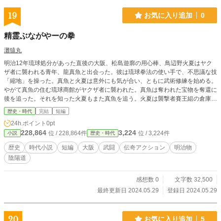
は本当の気持ちを正樹に告げる。 「かっちゃんの話」学生時
代の先輩の話。彼は若くして逝ってしまった。 「AYA」数年
19
お気に入り追加
0
ぶりに帰ってきた街。ずっと好きだったあの娘に会える。
「あなたに、会いたい」別れ際の喧嘩はご法度よ。 「初恋の
精霊ぶながやーの拳
君……、俺のリベンジ物語」久しぶりに再会した君に、今度
は本当の気持ちを伝えたい！ 「今夜、迎えに行きます……。
灘猿丸
黒猫モグ、僕の友達」プチホラー、黒猫モグの物語。 「上条
明治12年琉球処分があった直後の大阪、松島遊廓の用心棒、鳥辺野火夏はヤク
賃貸ハウジングの事件簿」街の小さな賃貸不動産の店を巻き
ザ者に襲われる青年、龍真魚と出会った。彼は琉球拳法の使い手で、不思議な技
込んだ珍事件。 「Reincarnation (輪廻転生)」生まれ変わ
「縮地」を操った。真魚と火夏は意外にも気が合い、ともに武術修練を始める。
り。前世の記憶が甦る。彼女は俺の……。 ・ ・
やがて真魚の住む琉球商館がヤクザ者に襲われた。真魚は奪われた宝物を奪還に
・ ご興味がありましたら、 「晴れの日、あなた
後を追った。それを知った火夏もまた真魚を追う。火夏は襲撃者賽王組の倉庫で
にあいたい」 「インテグレイト・オブ・ソード」 「闘え！バ
真魚を見つけ、ともに賽王組を叩き潰して宝物を奪還した。そして火夏は、真魚
ーニング・エンジェルズ」などの他の作品も宜しくお願い致
歴史・時代
完結
短編
が琉球宮家の護衛者で、清への亡命工作のために大阪にいることを知る。果たし
します。
24h.ポイント
0pt
て真魚は宮家を無事に清への亡命をさせることができるのか。火夏はそれを助け
228,864
3,224
位 / 228,864件
位 / 3,224件
小説
歴史・時代
られるのか。
歴史
時代小説
短編
大阪
武闘
伝奇アクション
明治物
陰陽道
感想数 0
文字数 32,500
最終更新日 2024.05.29
登録日 2024.05.29
20
お気に入り追加
5