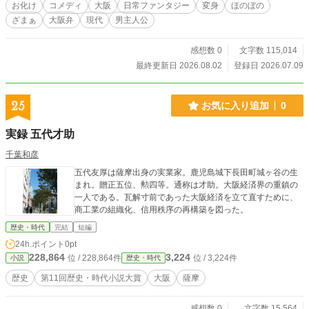
お化け
コメディ
大阪
日常ファンタジー
変身
ほのぼの
ざまぁ
大阪弁
現代
男主人公
感想数 0
文字数 115,014
最終更新日 2026.08.02
登録日 2026.07.09
25
お気に入り追加
0
実録 五代才助
千葉和彦
五代友厚は薩摩出身の実業家。鹿児島城下長田町城ヶ谷の生
まれ。贈正五位、勲四等。通称は才助。大阪経済界の重鎮の
一人である。瓦解寸前であった大阪経済を立て直すために、
商工業の組織化、信用秩序の再構築を図った。
歴史・時代
完結
短編
24h.ポイント
0pt
228,864
3,224
位 / 228,864件
位 / 3,224件
小説
歴史・時代
歴史
第11回歴史・時代小説大賞
大阪
薩摩
感想数 0
文字数 15,564