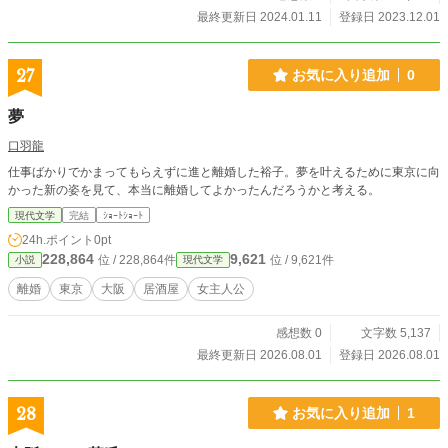
最終更新日 2024.01.11
登録日 2023.12.01
27
お気に入り追加
0
夢
口羽龍
仕事ばかりでかまってもらえずに進と離婚した裕子。夢を叶えるために東京に向
かった新の姿を見て、本当に離婚してよかったんだろうかと考える。
現代文学
完結
ｼｮｰﾄｼｮｰﾄ
24h.ポイント
0pt
228,864
9,621
位 / 228,864件
位 / 9,621件
小説
現代文学
離婚
東京
大阪
居酒屋
女主人公
感想数 0
文字数 5,137
最終更新日 2026.08.01
登録日 2026.08.01
28
お気に入り追加
1