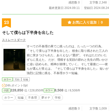
感想数 0
文字数 2,348
最終更新日 2024.09.11
登録日 2024.08.24
23
お気に入り追加
0
そして僕らは下半身を出した
ストレートダーク
すべての不条理の果てに残ったのは、たった一つの行為。
「そして僕らは下半身を出した」 校舎に取り残された三人の
前に突きつけられた、ありえない“選択”。 それはただのいた
ずらに見えた。 だが、増殖する笑顔の群れと先生の問いかけ
に追い詰められ、精神が崩壊していく。 そして最後に――彼
らが選んだ答えは。 『そして僕らは下半身を出した』 短いが
強烈に記憶に残る、不条理ホラー短編。
ホラー
完結
短編
24h.ポイント
0pt
228,850
8,508
位 / 228,850件
位 / 8,508件
小説
ホラー
ホラー
短編
不条理
夢オチ
学校
感想数 0
文字数 1,009