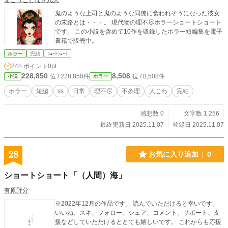
まごうことなき凡人
鬼のような上司と鬼のような同僚に食われそうになった彼女
の末路とは・・・。 現代物の理不尽ホラーショートショート
です。 この小説を含めて10作を収録したホラー短編集を電子
書籍で販売中。
ホラー
完結
ｼｮｰﾄｼｮｰﾄ
24h.ポイント
0pt
228,850
8,508
位 / 228,850件
位 / 8,508件
小説
ホラー
ホラー
短編
ss
日常
理不尽
不条理
人こわ
完結
感想数 0
文字数 1,256
最終更新日 2025.11.07
登録日 2025.11.07
28
お気に入り追加
0
ショートショート「（人間）海」
有原野分
※2022年12月の作品です。 読んでいただけると幸いです。
いいね、スキ、フォロー、シェア、コメント、サポート、支
援などしていただけるととても嬉しいです。 これからも応援