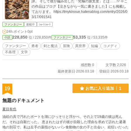
譚。 そして彼が編み出した「究極の旅支度」とは……!? ※こ
の作品はブログ【泣きながら一気に書きました】にも掲載し
ております。 https://tmykinoue.hatenablog.com/entry/2026/0
3/17/091541
ファンタジー
連載中
ｼｮｰﾄｼｮｰﾄ
24h.ポイント
0pt
228,850
53,335
位 / 228,850件
位 / 53,335件
小説
ファンタジー
ファンタジー
勇者
剣と魔法
冒険
異世界
短編
コメディ
不条理
文学
感想数 0
文字数 2,026
最終更新日 2026.03.18
登録日 2026.03.18
19
お気に入り追加
1
無題のドキュメント
夏目有也
油絵の具で汚れたボートを湖にひっそりと浮かべ、その上で19歳の彼は死ん
だ。それは自殺だった。 恵まれたはずの彼が自殺した理由を求めて訪れた避暑
地の別荘で、私は左手の薬指がないパン食動物の女の子と出会い、絵狂いだった