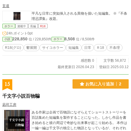
玄道
平凡な日常に突如挿入される異物を描いた短編集。 ※『不条
理忌譚集』改題。
ホラー
連載中
長編
R18
24h.ポイント
0pt
228,850
8,508
位 / 228,850件
位 / 8,508件
小説
ホラー
R18(グロ)
鬱展開
サイコホラー
短編集
日常
Ｒ18
不条理
感想数 0
文字数 56,872
最終更新日 2026.04.23
登録日 2025.03.12
15
お気に入り追加
2
千文字小説百物騙
凪司工房
ある作家は企画で百物語になぞらえてショートストーリーを
百話集めた短編集を製作することになった。しかし作品を書
き始めると彼の周辺で奇妙な出来事が起こり始める。 本作は
一編一編は千文字の独立した物語となっているが、それぞれ