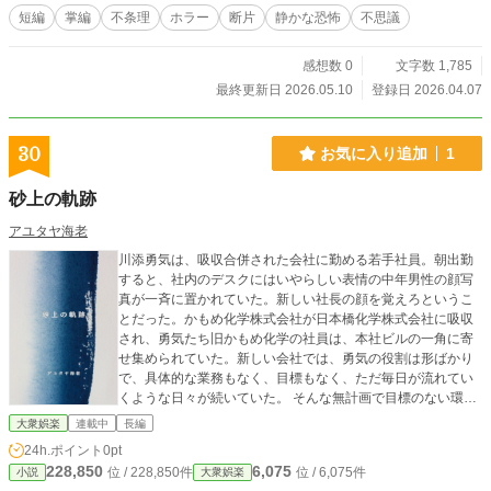
短編
掌編
不条理
ホラー
断片
静かな恐怖
不思議
感想数 0
文字数 1,785
最終更新日 2026.05.10
登録日 2026.04.07
30
お気に入り追加
1
砂上の軌跡
アユタヤ海老
川添勇気は、吸収合併された会社に勤める若手社員。朝出勤
すると、社内のデスクにはいやらしい表情の中年男性の顔写
真が一斉に置かれていた。新しい社長の顔を覚えろというこ
とだった。かもめ化学株式会社が日本橋化学株式会社に吸収
され、勇気たち旧かもめ化学の社員は、本社ビルの一角に寄
せ集められていた。新しい会社では、勇気の役割は形ばかり
で、具体的な業務もなく、目標もなく、ただ毎日が流れてい
くような日々が続いていた。 そんな無計画で目標のない環境
に嫌気がさした勇気は、ある日ふと本社ビルを後にし、得意
大衆娯楽
連載中
長編
先への挨拶回りを口実に外出する。しかし、行く先もなく、
24h.ポイント
0pt
ただ自宅近くの商店街を彷徨う日々が続く。目的もなく立ち
228,850
6,075
位 / 228,850件
位 / 6,075件
小説
大衆娯楽
寄ったゲームセンターで、勇気はバイキンマンのぬいぐるみ