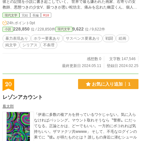
彼との記憶を小説に書き起こしていく。 世界で最も嫌われた画家、右寄りの女
教師、悪態つきの少女V、眼つきが悪い蛇坊主、痛みを忘れた幽霊くん、個人売
春のワンコインばばぁ、片想いする焼肉屋の乙女、堅物の本官くん、盲目の天才
現代文学
完結
長編
R18
画家、そして芸術の悪魔。そんな奴らと彼は戦う。 ※暴力表現や性描写が含ま
24h.ポイント
0pt
れるため、苦手な方はご注意ください。
228,850
9,622
位 / 228,850件
位 / 9,622件
小説
現代文学
暴力表現あり
ホラー要素あり
サスペンス要素あり
戦闘
絵画
純文学
シリアス
不条理
感想数 0
文字数 147,546
最終更新日 2024.05.11
登録日 2024.02.25
20
お気に入り追加
1
レゾンアカウント
凰太郎
「伊達に多数の複アカを持っているワケじゃない。気に入ら
なければバッシング。マウント取れそうなら〝警察〟にだっ
てなる。正論とかは、どーでもいい。一方的にボコれれば気
持ちいい。ザマァクソ共wwww」 そして、不毛なログインの
果てに〝彼〟が得たものとは？ 誰しもの身近に潜むシュール