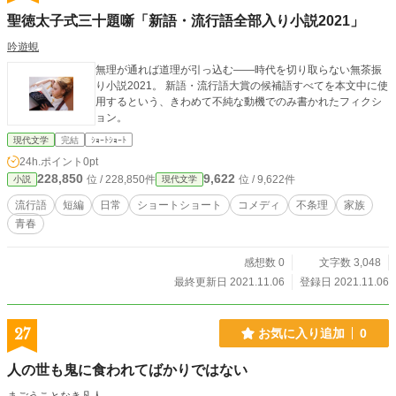
聖徳太子式三十題噺「新語・流行語全部入り小説2021」
吟遊蜆
無理が通れば道理が引っ込む――時代を切り取らない無茶振
り小説2021。 新語・流行語大賞の候補語すべてを本文中に使
用するという、きわめて不純な動機でのみ書かれたフィクシ
ョン。
現代文学
完結
ｼｮｰﾄｼｮｰﾄ
24h.ポイント
0pt
228,850
9,622
位 / 228,850件
位 / 9,622件
小説
現代文学
流行語
短編
日常
ショートショート
コメディ
不条理
家族
青春
感想数 0
文字数 3,048
最終更新日 2021.11.06
登録日 2021.11.06
27
お気に入り追加
0
人の世も鬼に食われてばかりではない