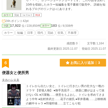
り・・・。 ホラーショートショートです。 この小説を含めて
10作を収録したホラー短編集を電子書籍で販売中。 詳細を知
れるブログのリンクは↓にあります。
ホラー
完結
ｼｮｰﾄｼｮｰﾄ
R18
24h.ポイント
42pt
17,922
183
位 / 228,850件
位 / 8,508件
小説
ホラー
ホラー
短編
日常
現代
完結
狂気
不条理
感想数 0
文字数 1,164
最終更新日 2025.11.07
登録日 2025.11.07
6
お気に入り追加
3
便器女と便所男
タカハシＵ太
トイレから出たい女と、トイレに行きたい男の壮大な一晩の
ドラマ 【登場人物】 ●御手洗花子……便器に腰がはまって抜
けないOL ●川屋勉……便意をもよおし、トイレを求めてさま
よう中年 ●佐村井武士……花子の彼氏 ●草井香織……上映映画
の劇中キャラ ●羽場狩雄……立てこもり犯