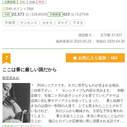
大衆娯楽
完結
短編
R15
24h.ポイント
28pt
22,573
423
位 / 228,850件
位 / 6,075件
小説
大衆娯楽
不条理
ナンセンス
カオス
ギャグ
下ネタ
感想数 0
文字数 37,937
最終更新日 2025.05.23
登録日 2025.04.30
7
お気に入り追加
662
ここは番に厳しい国だから
能登原あめ
＊ R18シリアスです。タグに苦手なものが含まれる場合、
ご自衛下さい。 ＊ センシティブな内容を含みます。 幼馴
染婚で、生後二ヶ月の息子ジョナスを育てていたアマヤは、
辺境に住む番サディアスと出会ってしまった。 番と結婚で
きるのは国の一割弱の人達で、とても恵まれたこととされて
いるけれど、 夫のジムから離縁され、大切な子供を奪われ
てしまう。 番と出会うことは、本当に幸せなことなのだ
ろうか。 傷心ヒロインが忍耐強い男に溺愛される話です
が、 終盤まで重たい不条理な話なので、合わないと思った