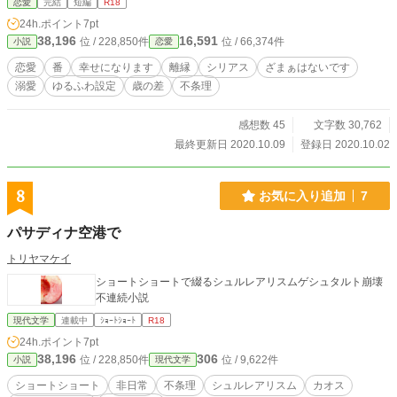
恋愛
完結
短編
R18
ら即バック、小さいお子様がいらっしゃる方は特に読む時は
24h.ポイント
7pt
ご注意下さい。 1ミリも笑うところは無いと思います。
38,196
16,591
位 / 228,850件
位 / 66,374件
小説
恋愛
＊ 全1２話＋サディアス視点2話。 ＊ Rシーンは、ほぼ終
盤、軽いものにも＊マークつけます。 ＊ 表紙はCanvaさま
恋愛
番
幸せになります
離縁
シリアス
ざまぁはないです
で作成した画像を使用しております。
溺愛
ゆるふわ設定
歳の差
不条理
感想数 45
文字数 30,762
最終更新日 2020.10.09
登録日 2020.10.02
8
お気に入り追加
7
パサディナ空港で
トリヤマケイ
ショートショートで綴るシュルレアリスムゲシュタルト崩壊
不連続小説
現代文学
連載中
ｼｮｰﾄｼｮｰﾄ
R18
24h.ポイント
7pt
38,196
306
位 / 228,850件
位 / 9,622件
小説
現代文学
ショートショート
非日常
不条理
シュルレアリスム
カオス