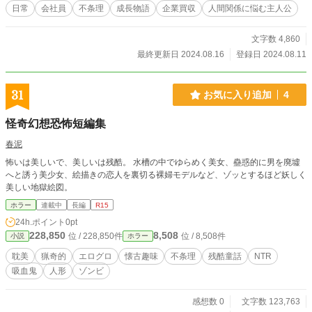
を手に入れるためにクレーンゲームに挑む。その行動に意味
日常
会社員
不条理
成長物語
企業買収
人間関係に悩む主人公
はなかったが、彼はそこに何かを見出そうとしていたのかも
しれない。 勇気の人生は、まさに行き当たりばったりだっ
文字数 4,860
た。新しい職場での役割も曖昧で、上司や同僚との関係も薄
い。そんな中で、彼は無力感や虚無感を抱きながらも、日々
最終更新日 2024.08.16
登録日 2024.08.11
を過ごしていく。しかし、そんな彼にも徐々に変化が訪れ
る。勇気は、社会の不条理や理不尽さに対して疑問を抱き、
それに対峙することで自分なりのキャリアを模索し始める。
31
お気に入り追加
4
やがて、彼は転職を考え、様々な仕事に挑戦しながら、人生
の新たなステージを切り開いていく。行き当たりばったりで
怪奇幻想恐怖短編集
進むことが多かったが、次第に自分の中に確かな軸ができ始
める。それは、社会の理不尽に立ち向かいながらも、幸福を
春泥
手にするための道筋だった。彼はその場しのぎで状況に対応
怖いは美しいで、美しいは残酷。 水槽の中でゆらめく美女、蠱惑的に男を廃墟
しながらも、最終的には成功を収める道を見つけ出す。 現実
へと誘う美少女、絵描きの恋人を裏切る裸婦モデルなど、ゾッとするほど妖しく
的な描写とともに、川添勇気の成長と葛藤を描いたこの物
美しい地獄絵図。
語。
ホラー
連載中
長編
R15
24h.ポイント
0pt
228,850
8,508
位 / 228,850件
位 / 8,508件
小説
ホラー
耽美
猟奇的
エログロ
懐古趣味
不条理
残酷童話
NTR
吸血鬼
人形
ゾンビ
感想数 0
文字数 123,763