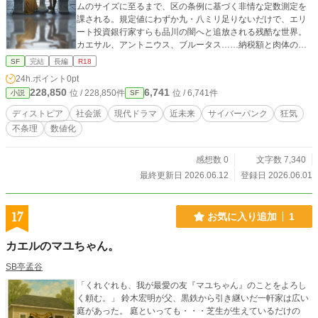
ムのサイズに至るまで、区の条例に基づく非情な定数測定を
課される。規定値にわずか九・八ミリ足りないだけで、エリ
ート投資銀行家すらも品川の闇へと追放される残酷な世界。
カエサル、アントニウス、ブルータス……納税額と肉体の等
価交換によって階層が確定するこの港で、一級の彫刻として
SF
完結
長編
R18
生きる男の前に、ブロンズ色の髪をした女が現れる。「石の
24h.ポイント
0pt
くせにそんなに饒舌だと、中身が空洞なんじゃないかって疑
228,850
6,741
位 / 228,850件
位 / 6,741件
小説
SF
っちゃうわ」一ミリの膨張すら許されないディストピアの中
で、男たちが肉体を賭けて繰り広げる、身体の資産化（マネ
ディストピア
社会派
現代ドラマ
近未来
サイバーパンク
狂気
タイズ）ゲームが今、開幕する。
不条理
数値化
感想数 0
文字数 7,340
最終更新日 2026.06.12
登録日 2026.06.01
17
お気に入り追加
1
カエルのマユちゃん。
SB亭孟谷
「くれぐれも、我が最愛の友『マユちゃん』のことをよろし
く頼む。」 鈴木宏明が父、黒鉄から引き継いだ一軒家は広い
庭があった。 庭といっても・・・芝生が生えているだけの