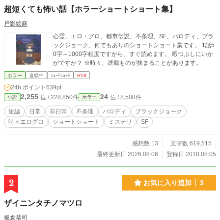
超短くても怖い話【ホラーショートショート集】
戸影絵麻
心霊、エロ・グロ、都市伝説、不条理、SF、パロディ、ブラ
ックジョーク、何でもありのショートショート集です。 1話5
0字～1000字程度ですから、すぐ読めます。 暇つぶしにいか
がですか？ ※時々、連載ものが挟まることがあります。
ホラー
連載中
ｼｮｰﾄｼｮｰﾄ
R18
24h.ポイント
639pt
2,255
24
位 / 228,850件
位 / 8,508件
小説
ホラー
短編
日常
非日常
不条理
パロディ
ブラックジョーク
時々エログロ
ショートショート
ミステリ
SF
感想数 13
文字数 619,515
最終更新日 2026.08.06
登録日 2018.08.05
2
お気に入り追加
3
ザイニンタチノマツロ
板倉恭司