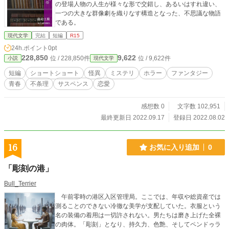
の登場人物の人生が様々な形で交錯し、あるいはすれ違い、
一つの大きな群像劇を織りなす構造となった、不思議な物語
である。
現代文学
完結
短編
R15
24h.ポイント
0pt
228,850
9,622
位 / 228,850件
位 / 9,622件
小説
現代文学
短編
ショートショート
怪異
ミステリ
ホラー
ファンタジー
青春
不条理
サスペンス
恋愛
感想数 0
文字数 102,951
最終更新日 2022.09.17
登録日 2022.08.02
16
お気に入り追加
0
「彫刻の港」
Bull_Terrier
午前零時の港区入区管理局。ここでは、年収や総資産では
測ることのできない冷徹な美学が支配していた。衣服という
名の装備の着用は一切許されない。男たちは磨き上げた全裸
の肉体。「彫刻」となり、持久力、色艶、そしてペンドゥラ