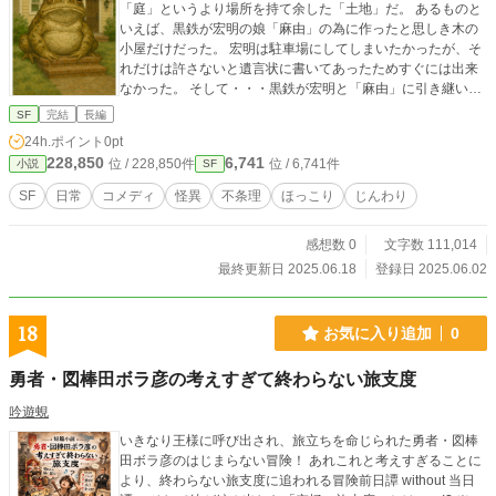
「庭」というより場所を持て余した「土地」だ。 あるものと
いえば、黒鉄が宏明の娘「麻由」の為に作ったと思しき木の
小屋だけだった。 宏明は駐車場にしてしまいたかったが、そ
れだけは許さないと遺言状に書いてあったためすぐには出来
なかった。 そして・・・黒鉄が宏明と「麻由」に引き継いだ
物の正体が明らかになる。それは「少し不思議」な・・・。
SF
完結
長編
24h.ポイント
0pt
228,850
6,741
位 / 228,850件
位 / 6,741件
小説
SF
SF
日常
コメディ
怪異
不条理
ほっこり
じんわり
感想数 0
文字数 111,014
最終更新日 2025.06.18
登録日 2025.06.02
18
お気に入り追加
0
勇者・図棒田ボラ彦の考えすぎて終わらない旅支度
吟遊蜆
いきなり王様に呼び出され、旅立ちを命じられた勇者・図棒
田ボラ彦のはじまらない冒険！ あれこれと考えすぎることに
より、終わらない旅支度に追われる冒険前日譚 without 当日