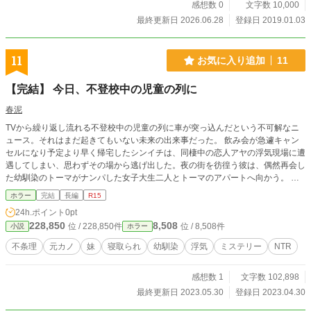
感想数 0
文字数 10,000
最終更新日 2026.06.28
登録日 2019.01.03
11
お気に入り追加
11
【完結】 今日、不登校中の児童の列に
春泥
TVから繰り返し流れる不登校中の児童の列に車が突っ込んだという不可解なニ
ュース。それはまだ起きてもいない未来の出来事だった。 飲み会が急遽キャン
セルになり予定より早く帰宅したシンイチは、同棲中の恋人アヤの浮気現場に遭
遇してしまい、思わずその場から逃げ出した。夜の街を彷徨う彼は、偶然再会し
た幼馴染のトーマがナンパした女子大生二人とトーマのアパートへ向かう。 シ
ンイチの行く先々で、不穏な未来のニュースが流れ続ける。一体何が起きている
ホラー
完結
長編
R15
のか。
24h.ポイント
0pt
228,850
8,508
位 / 228,850件
位 / 8,508件
小説
ホラー
不条理
元カノ
妹
寝取られ
幼馴染
浮気
ミステリー
NTR
感想数 1
文字数 102,898
最終更新日 2023.05.30
登録日 2023.04.30