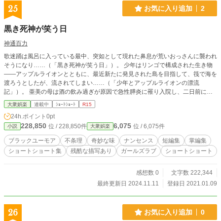
25
お気に入り追加
2
黒き死神が笑う日
神通百力
歌迷踊は風呂に入っている最中、突如として現れた鼻息が荒いおっさんに襲われ
そうになり……（「黒き死神が笑う日」）。 少年はリンゴで構成された生き物
――アップルライオンとともに、最近新たに発見された島を目指して、筏で海を
渡ろうとしたが、流されてしまい……（「少年とアップルライオンの漂流
記」）。 亜美の母は酒の飲み過ぎが原因で急性膵炎に罹り入院し、二日前に退
院した。酒を飲みたがる母に亜美は酒を渡した。母は酒を飲み、タンドリーチキ
大衆娯楽
連載中
ｼｮｰﾄｼｮｰﾄ
R15
ンをかじった。次の瞬間、母は苦しみだし……（「母への思い」）。 私は闇市
24h.ポイント
0pt
場に来ていた。ここには正規ルートでは買えない非合法なものがたくさん売られ
228,850
6,075
位 / 228,850件
位 / 6,075件
小説
大衆娯楽
ている。とくに人気なのが『人間福袋』だった……（「人間福袋」）。 私の家
の近くには魔女が住んでいるという噂の森があった。おどろおどろしい雰囲気が
ブラックユーモア
不条理
奇妙な味
ナンセンス
短編集
掌編集
あり、魔女が住んでいても不思議じゃない森だった……（「ジグソーパズル」）
ショートショート集
残酷な描写あり
ガールズラブ
ショートショート
などバラエティ豊かな物語を収録したショートショート集です。 ジャンルはホ
ラー、推理、コメディ、不条理などなど。 一話約200字～約4000字と短いの
で、力まず気軽に読んでいただければ幸いです。小説家になろうやカクヨム、ノ
感想数 0
文字数 222,344
ベルアップ+にも投稿しています。ちょっとえっちな描写や残酷描写があるので
最終更新日 2024.11.11
登録日 2021.01.09
R15をつけておきます。
26
お気に入り追加
0