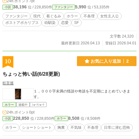
24h.ポイント
7pt
た」というだけの理由で、逃げる間もなくその命を奪われ
38,196
5,990
位 / 228,850件
位 / 53,335件
小説
ファンタジー
た。 ​ 朽ちた電柱が斜めに空を指し、歩道橋の鉄柵は錆び、
剥げたペンキが風に舞う。 人っ子一人いない静まり返った
ファンタジー
現代
着ぐるみ
ホラー
不条理
女性主人公
街並みに、芹香の朗読だけが重なる。 ​「お父さんは、２７年
ポストアポカリプス
幼馴染
恋愛
SF
前の『異変』のときも、遊園地で着ぐるみを着て風船を配っ
ていました。だから、周りのお客さんたちがばたばたと倒れ
て死んでいく中で、ただひとり生き残ることができたそうで
文字数 24,320
す。……お母さんも、デパートで着ぐるみを着ていたから、
最終更新日 2026.04.13
登録日 2026.04.01
生き残れました。どうして着ぐるみを着ていた人たちだけが
助かったのかは、今もわかりません」 ​ ５０億の命が、わず
か数千にまで削り取られたあの日。 生き延びた者たちは知
10
お気に入り追加
2
った。一度でもその「毛皮」を脱げば、たちまち命が霧散す
ることを。 彼らは絶望を噛み締めながら、着ぐるみを脱ぐ
ちょっと怖い話(6/28更新)
ことを諦めた。そして、生まれたばかりの赤ん坊にも、産声
と同時に柔らかな毛皮を被せた。 ​「だから、わたしもうまれ
狂言巡
てからずっと、きぐるみを着ています」 ​ それは呪いでもあ
１，０００字未満の怪談や奇談を不定期にまとめていきま
り、唯一の生存条件でもあった。 ​１ ​ 廃校の教室。 かつ
す。
ては何十人もの子供がいたであろう広い空間に、机はわずか
四つしか置かれていない。そのうち三つの机を寄せ合い、大
ホラー
連載中
ｼｮｰﾄｼｮｰﾄ
きなぬいぐるみが三体、楽しげに談笑していた。 ​ 加藤麻
24h.ポイント
0pt
衣、小島雪、そして鈴木芹香。 それぞれが異なる動物やキ
228,850
8,508
位 / 228,850件
位 / 8,508件
小説
ホラー
ャラクターの姿をしているが、その中身がどのような顔をし
ているのか、彼女たち自身も久しく見ていない。 ​ その様子
ホラー
ショートショート
胸糞
不気味
不条理
日常に潜む恐怖
を少し離れた場所から見つめる視線があった。