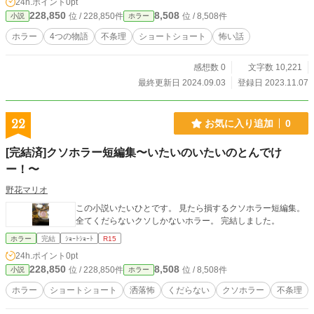
24h.ポイント
0pt
228,850
8,508
位 / 228,850件
位 / 8,508件
小説
ホラー
ホラー
4つの物語
不条理
ショートショート
怖い話
感想数 0
文字数 10,221
最終更新日 2024.09.03
登録日 2023.11.07
22
お気に入り追加
0
[完結済]クソホラー短編集〜いたいのいたいのとんでけ
ー！〜
野花マリオ
この小説いたいひとです。 見たら損するクソホラー短編集。
全てくだらないクソしかないホラー。 完結しました。
ホラー
完結
ｼｮｰﾄｼｮｰﾄ
R15
24h.ポイント
0pt
228,850
8,508
位 / 228,850件
位 / 8,508件
小説
ホラー
ホラー
ショートショート
洒落怖
くだらない
クソホラー
不条理