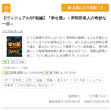
12
お気に入り追加
0
【ヴィジュアルSF短編】『幸せ屋』～岸和田老人の奇妙な
一日～
うたがわきしみ
どうも健康すぎやしないか？ 岸和田の脳裏にそんな言葉がよ
ぎってしまうのも無理はなかった。 ありとあらゆる病気を乗
り越え、齢よわい九十にして健康マシマシ血気盛ん、 精力絶
倫にして毎夜酒池肉林の宴すら催せる日々だ。 我慢は限界に
達し、ついに彼は大いなる決断を下したのだが……
SF
完結
短編
24h.ポイント
0pt
228,850
6,741
位 / 228,850件
位 / 6,741件
小説
SF
SF
近未来
日常
短編
掌編
老人ＳＦ
ＳＦ小説
シュール
不条理
オチは他の人に言わないで
感想数 0
文字数 3,117
最終更新日 2026.06.28
登録日 2026.06.28