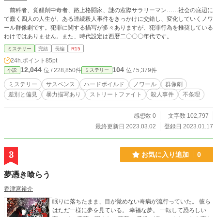
前科者、覚醒剤中毒者、路上格闘家、謎の窓際サラリーマン……社会の底辺に
て蠢く四人の人生が、ある連続殺人事件をきっかけに交錯し、変化していくノワ
ール群像劇です。犯罪に関する描写が多々ありますが、犯罪行為を推奨している
わけではありません。また、時代設定は西暦二〇〇〇年代です。
ミステリー
完結
長編
R15
24h.ポイント
85pt
12,044
104
位 / 228,850件
位 / 5,379件
小説
ミステリー
ミステリー
サスペンス
ハードボイルド
ノワール
群像劇
差別と偏見
暴力描写あり
ストリートファイト
殺人事件
不条理
感想数 0
文字数 102,797
最終更新日 2023.03.02
登録日 2023.01.17
3
お気に入り追加
0
夢憑き喰らう
香津宮裕介
眠りに落ちたまま、目が覚めない奇病が流行っていた。 彼ら
はただ一様に夢を見ている。 幸福な夢。 一転して恐ろしい