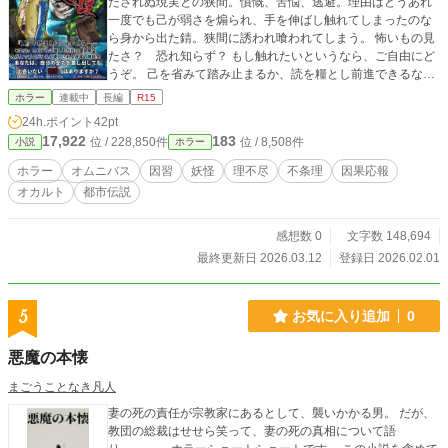
たされぬ現実との狭間。憤慨、苦悩、逃避。理由はどうあれ
一度でも己が弱さを煽られ、手を伸ばし触れてしまったのな
ら身から出た錆。狭間に誘われ喰われてしまう。 怖いもの見
たさ？ 恐れ知らず？ もし触れたいというなら、ご自由にど
うぞ。 己を省みて踏み止まるか、読を糧とし前進できるなら
ば良し。はたまた忌譚の一部と成り果てようとも、それは本
ホラー
連載中
長編
R15
人しだい。よくよく吟味し見定めてください。結果の救済破
24h.ポイント
42pt
滅はお好きなように。どうなろうと存じ上げませぬ。 ──時
17,922
183
位 / 228,850件
位 / 8,508件
小説
ホラー
に。あなたは、自分の全てを差し出しても出会いたい『物
語』はありますか？ (※こちら、途中の展開までは数年前の作
ホラー
オムニバス
因習
妖怪
理不尽
不条理
因果応報
品を書き直したものとなっております) ©️2026 I'm who?／哀
オカルト
都市伝説
無風
感想数 0
文字数 148,694
最終更新日 2026.03.12
登録日 2026.02.01
5
お気に入り追加
0
悪魔の本懐
まごうことなき凡人
妻の死の責任が宗教家にあるとして、襲いかかる男。 だが、
教団の総裁はせせら笑って、妻の死の真相について語