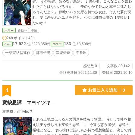
夢。 その悪夢。醒めない悪夢。 子供の頃、こんなことを言わ
れたことはないだろうか。 「夢のなかで死ぬと本当に死んじ
ゃうんだよ？」 夢喰いバクの牙を持つ少女は、そんな夢に現
れ、夢に憑かれたユメを狩る。 少女は都市伝説の【夢喰い】
なのか？
ホラー
連載中
長編
24h.ポイント
42pt
17,922
183
位 / 228,850件
位 / 8,508件
小説
ホラー
一章完結型連作
都市伝説
異能伝奇
不条理
感想数 0
文字数 80,142
最終更新日 2021.11.30
登録日 2021.10.10
4
お気に入り追加
3
変貌忌譚―マヨイツキ―
哀無風／i'm who？
とある土地に伝わる人の弱さを喰らう物語。 時として枠を越
え現実を侵しうる変貌の忌譚──。 今宵も惑う者が、忌譚の
犠牲となる。 切っ掛けは誰しもが持つ理想願望と、決して満