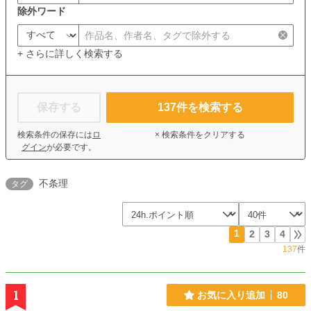
除外ワード
+ さらに詳しく検索する
保存する
137
件を検索する
検索条件の保存には
ロ
× 検索条件をクリアする
グイン
が必要です。
不条理
タグ
1
2
3
4
137
件
1
お気に入り追加
80