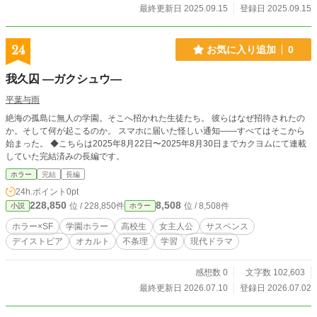
最終更新日 2025.09.15
登録日 2025.09.15
24
お気に入り追加
0
我久囚 —ガクシュウ—
平葉与雨
絶海の孤島に無人の学園。そこへ招かれた生徒たち。 彼らはなぜ招待されたの
か。そして何が起こるのか。 スマホに届いた怪しい通知——すべてはそこから
始まった。 ◆こちらは2025年8月22日〜2025年8月30日までカクヨムにて連載
していた完結済みの長編です。
ホラー
完結
長編
24h.ポイント
0pt
228,850
8,508
位 / 228,850件
位 / 8,508件
小説
ホラー
ホラー×SF
学園ホラー
高校生
女主人公
サスペンス
デイストピア
オカルト
不条理
学習
現代ドラマ
感想数 0
文字数 102,603
最終更新日 2026.07.10
登録日 2026.07.02