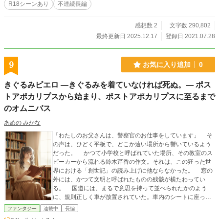
R18シーンあり
不連続長編
感想数 2
文字数 290,802
最終更新日 2025.12.17
登録日 2021.07.28
9
お気に入り追加
0
きぐるみピエロ ―きぐるみを着ていなければ死ぬ。― ポス
トアポカリプスから始まり、ポストアポカリプスに至るまで
のオムニバス
あめの みかな
​「わたしのお父さんは、警察官のお仕事をしています」 ​ そ
の声は、ひどく平板で、どこか遠い場所から響いているよう
だった。 かつて小学校と呼ばれていた場所、その教室のス
ピーカーから流れる鈴木芹香の作文。それは、この狂った世
界における「創世記」の読み上げに他ならなかった。 ​ 窓の
外には、かつて文明と呼ばれたものの残骸が横たわってい
る。 国道には、まるで意思を持って並べられたかのよう
に、規則正しく車が放置されていた。車内のシートに座って
いるのは、生身の人間ではなく、茶褐色に干からびたミイラ
ファンタジー
連載中
長編
の群れだ。彼らはあの日、ただ「着ぐるみを着ていなかっ