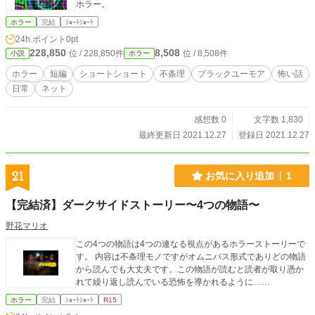
ホラー。
ホラー
完結
ｼｮｰﾄｼｮｰﾄ
24h.ポイント
0pt
228,850
8,508
位 / 228,850件
位 / 8,508件
小説
ホラー
ホラー
短編
ショートショート
不条理
ブラックユーモア
怖い話
日常
ネット
感想数 0
文字数 1,830
最終更新日 2021.12.27
登録日 2021.12.27
21
お気に入り追加
1
【完結済】ダークサイドストーリー〜4つの物語〜
野花マリオ
この4つの物語は4つの連なる視点があるホラーストーリーで
す。 内容は不条理モノですがオムニバス形式でありどの物語
から読んでも大丈夫です。この物語が読むと読者が取り憑か
れて繰り返し読んでいる恐怖を導かれるように……
ホラー
完結
ｼｮｰﾄｼｮｰﾄ
R15