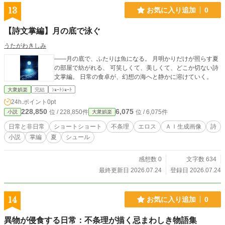
13
お気に入り追加
0
【詩文掌編】月の底で泳ぐ
うたがわきしみ
――月の底で、ふたりは魚になる。 月明かりだけが照らす夏
の部屋で紡がれる、 可笑しくて、美しくて、どこか切ない詩
文掌編。 日常の食卓が、幻想の海へと静かに溶けていく。
大衆娯楽
完結
ｼｮｰﾄｼｮｰﾄ
24h.ポイント
0pt
228,850
6,075
位 / 228,850件
位 / 6,075件
小説
大衆娯楽
日常と非日常
ショートショート
不条理
エロス
ＡＩ生成画像
詩
小説
掌編
夏
シュール
感想数 0
文字数 634
最終更新日 2026.07.24
登録日 2026.07.24
14
お気に入り追加
0
異物が侵食する日常：不条理が描く忌まわしき物語集