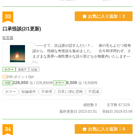
33
お気に入り追加
2
口承怪談(2/1更新)
狂言巡
「――さて、次は誰が話すんだい？」 身の毛もよだつ怪奇
談から、些細な奇怪談を集めました。 古今和洋問わず、さ
まざまな異界へ個性豊かな語り部どもが御案内いたします―
―。
ホラー
連載中
短編
24h.ポイント
0pt
228,850
8,508
位 / 228,850件
位 / 8,508件
小説
ホラー
ホラー
短編連作
不条理
日常に潜む恐怖
不思議
感想数 0
文字数 67,529
最終更新日 2023.02.01
登録日 2019.03.06
34
お気に入り追加
0