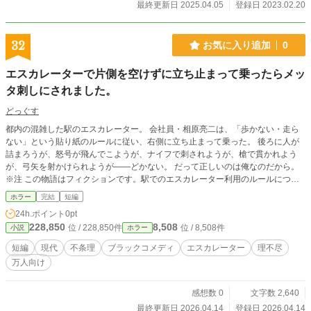
最終更新日 2025.04.05
登録日 2023.02.20
32
お気に入り追加
0
エスカレーターで片側を空けずに立ち止まって乗ったらメッ
タ刺しにされました。
どっぐす
都内の混雑した駅のエスカレーター。 会社員・相原亮二は、「歩かない・走ら
ない」という貼り紙のルールに従い、右側に立ち止まって乗った。 後ろに人が
詰まろうが、怒号が飛んでこようが、ナイフで刺されようが、槍で貫かれよう
が、弓矢を射かけられようが――どかない。 だって正しいのは俺なのだから。
※注 この物語はフィクションです。駅でのエスカレーター利用のルールにつき
ましては、駅の案内等に従ってください。
ホラー
完結
短編
24h.ポイント
0pt
228,850
8,508
位 / 228,850件
位 / 8,508件
小説
ホラー
短編
現代
不条理
ブラックコメディ
エスカレーター
理不尽
万人向け
感想数 0
文字数 2,640
最終更新日 2026.04.14
登録日 2026.04.14