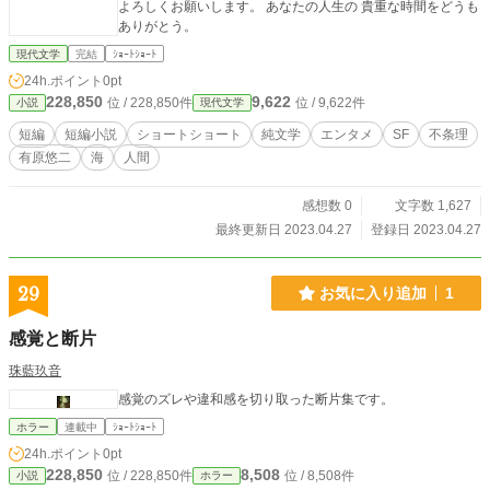
よろしくお願いします。 あなたの人生の 貴重な時間をどうも
ありがとう。
現代文学
完結
ｼｮｰﾄｼｮｰﾄ
24h.ポイント
0pt
228,850
9,622
位 / 228,850件
位 / 9,622件
小説
現代文学
短編
短編小説
ショートショート
純文学
エンタメ
SF
不条理
有原悠二
海
人間
感想数 0
文字数 1,627
最終更新日 2023.04.27
登録日 2023.04.27
29
お気に入り追加
1
感覚と断片
珠藍玖音
感覚のズレや違和感を切り取った断片集です。
ホラー
連載中
ｼｮｰﾄｼｮｰﾄ
24h.ポイント
0pt
228,850
8,508
位 / 228,850件
位 / 8,508件
小説
ホラー