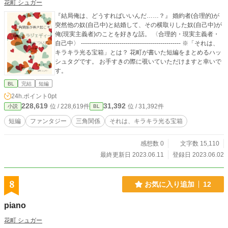
花町 シュガー
『結局俺は、どうすればいいんだ……？』 婚約者(合理的)が
突然他の奴(自己中)と結婚して、その横取りした奴(自己中)が
俺(現実主義者)のことを好きな話。 〈合理的・現実主義者・
自己中〉 ------------------------------------------------- ※「それは、
キラキラ光る宝箱」とは？ 花町が書いた短編をまとめるハッ
シュタグです。 お手すきの際に覗いていただけますと幸いで
す。
BL
完結
短編
24h.ポイント
0pt
228,619
31,392
位 / 228,619件
位 / 31,392件
小説
BL
短編
ファンタジー
三角関係
それは、キラキラ光る宝箱
感想数 0
文字数 15,110
最終更新日 2023.06.11
登録日 2023.06.02
8
お気に入り追加
12
piano
花町 シュガー