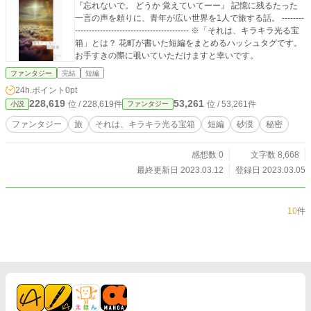
『忘れないで。 どうか 覚えていてーー』 記憶に残るたった
一言の声を頼りに、青年が広い世界を1人で旅する話。 --------
----------------------------------------- ※「それは、キラキラ光る宝
箱」とは？ 花町が書いた短編をまとめるハッシュタグです。
お手すきの際に覗いていただけますと幸いです。
ファンタジー
完結
短編
24h.ポイント
0pt
228,619
53,261
位 / 228,619件
位 / 53,261件
小説
ファンタジー
ファンタジー
旅
それは、キラキラ光る宝箱
短編
砂漠
秘密
感想数 0
文字数 8,668
最終更新日 2023.03.12
登録日 2023.03.05
10
件