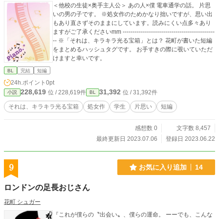
＜他校の生徒×奥手主人公＞ あの人×僕 電車通学の話。 片思
いの男の子です。 ※処女作のためかなり拙いですが、思い出
もあり直さずそのままにしています。読みにくい点多々あり
ますがご了承くださいmm -----------------------------------------------
-- ※「それは、キラキラ光る宝箱」とは？ 花町が書いた短編
をまとめるハッシュタグです。 お手すきの際に覗いていただ
けますと幸いです。
BL
完結
短編
24h.ポイント
0pt
228,619
31,392
位 / 228,619件
位 / 31,392件
小説
BL
それは、キラキラ光る宝箱
処女作
学生
片思い
短編
感想数 0
文字数 8,457
最終更新日 2023.07.06
登録日 2023.06.22
9
お気に入り追加
14
ロンドンの足長おじさん
花町 シュガー
『これが僕らの〝出会い〟、僕らの運命。 ーーでも、こんな