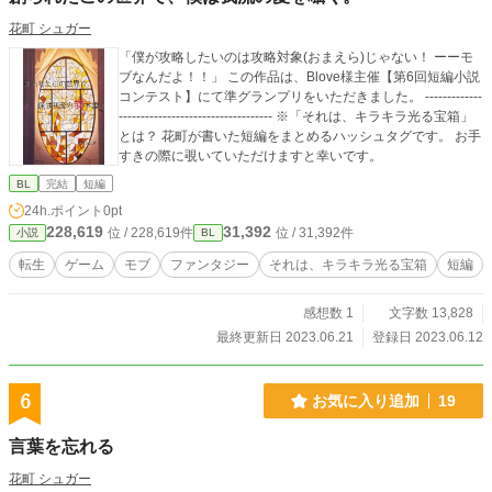
花町 シュガー
「僕が攻略したいのは攻略対象(おまえら)じゃない！ ーーモ
ブなんだよ！！」 この作品は、Blove様主催【第6回短編小説
コンテスト】にて準グランプリをいただきました。 -------------
----------------------------------- ※「それは、キラキラ光る宝箱」
とは？ 花町が書いた短編をまとめるハッシュタグです。 お手
すきの際に覗いていただけますと幸いです。
BL
完結
短編
24h.ポイント
0pt
228,619
31,392
位 / 228,619件
位 / 31,392件
小説
BL
転生
ゲーム
モブ
ファンタジー
それは、キラキラ光る宝箱
短編
感想数 1
文字数 13,828
最終更新日 2023.06.21
登録日 2023.06.12
6
お気に入り追加
19
言葉を忘れる
花町 シュガー