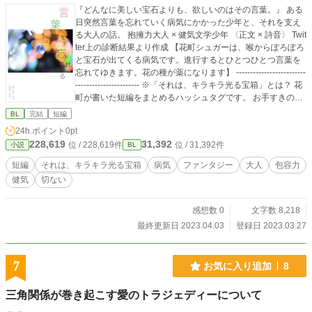
『どんなに美しい宝石よりも、欲しいのはその言葉。』 ある
日突然言葉を忘れていく病気にかかった少年と、それを支え
る大人の話。 抱擁力大人 × 健気文学少年 〈正文 × 詩音〉 Twit
ter上の診断結果より作成 【花町シュガーは、喉からぽろぽろ
と宝石が出てくる病気です。進行するとひとつひとつ言葉を
忘れてゆきます。花の種が薬になります】 -------------------------
----------------------- ※「それは、キラキラ光る宝箱」とは？ 花
町が書いた短編をまとめるハッシュタグです。 お手すきの際
に覗いていただけますと幸いです。
BL
完結
短編
24h.ポイント
0pt
228,619
31,392
位 / 228,619件
位 / 31,392件
小説
BL
短編
それは、キラキラ光る宝箱
病気
ファンタジー
大人
包容力
健気
切ない
感想数 0
文字数 8,218
最終更新日 2023.04.03
登録日 2023.03.27
7
お気に入り追加
8
三角関係が巻き起こす愛のトラジェディーについて