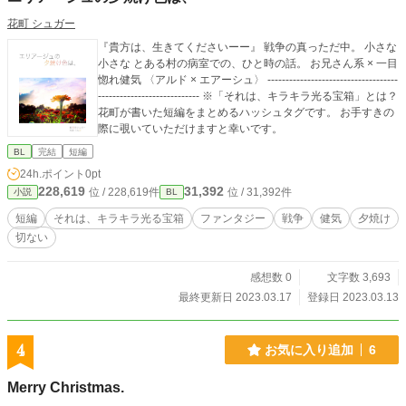
花町 シュガー
『貴方は、生きてくださいーー』 戦争の真っただ中。 小さな
小さな とある村の病室での、ひと時の話。 お兄さん系 × 一目
惚れ健気 〈アルド × エアーシュ〉 ------------------------------------
---------------------------- ※「それは、キラキラ光る宝箱」とは？
花町が書いた短編をまとめるハッシュタグです。 お手すきの
際に覗いていただけますと幸いです。
BL
完結
短編
24h.ポイント
0pt
228,619
31,392
位 / 228,619件
位 / 31,392件
小説
BL
短編
それは、キラキラ光る宝箱
ファンタジー
戦争
健気
夕焼け
切ない
感想数 0
文字数 3,693
最終更新日 2023.03.17
登録日 2023.03.13
4
お気に入り追加
6
Merry Christmas.