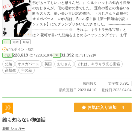
形があってもいいと思うんだ。』 シルクハットの似合う長身
のおじさんが、僕の運命の番でした。 運命の番との出会いを
断る大人の、長い長い言い訳の物語。 〈おじさん × 高校生〉
オメガバース この作品は、Blove様主催【第一回短編小説コ
ンテスト】にてグランプリをいただきました。 -------------------
------------------------------ ※「それは、キラキラ光る宝箱」と
は？ 花町が書いた短編をまとめるハッシュタグです。 お手す
きの際に覗いていただけますと幸いです。
BL
完結
短編
24h.ポイント
0pt
228,619
31,392
位 / 228,619件
位 / 31,392件
小説
BL
短編
オメガバース
英国
おじさん
それは、キラキラ光る宝箱
高校生
年の差
感想数 0
文字数 6,791
最終更新日 2023.04.10
登録日 2023.04.04
10
お気に入り追加
4
誰も知らない御伽話
花町 シュガー