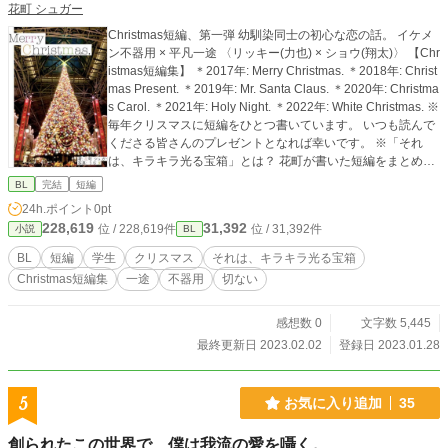
花町 シュガー
Christmas短編、第一弾 幼馴染同士の初心な恋の話。 イケメ
ン不器用 × 平凡一途 〈リッキー(力也) × ショウ(翔太)〉 【Chr
istmas短編集】 ＊2017年: Merry Christmas. ＊2018年: Christ
mas Present. ＊2019年: Mr. Santa Claus. ＊2020年: Christma
s Carol. ＊2021年: Holy Night. ＊2022年: White Christmas. ※
毎年クリスマスに短編をひとつ書いています。 いつも読んで
くださる皆さんのプレゼントとなれば幸いです。 ※「それ
は、キラキラ光る宝箱」とは？ 花町が書いた短編をまとめる
タグです。 よろしければお手すきの際に覗いてみてくださ
BL
完結
短編
い。
24h.ポイント
0pt
228,619
31,392
位 / 228,619件
位 / 31,392件
小説
BL
BL
短編
学生
クリスマス
それは、キラキラ光る宝箱
Christmas短編集
一途
不器用
切ない
感想数 0
文字数 5,445
最終更新日 2023.02.02
登録日 2023.01.28
5
お気に入り追加
35
創られたこの世界で、僕は我流の愛を囁く。