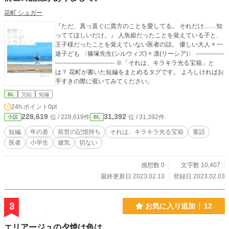
花町 シュガー
『ただ、真っ直ぐに貴方のことを愛してる。 それだけ……知
っててほしいだけ。』 人魚姫だったことを覚えている子と、
王子様だったことを覚えていない医者の話。 優しい大人 × 一
途子ども 〈篠塚先生(シルウィズ) × 凛(リーシア)〉 --------------
----------------------------- ※「それは、キラキラ光る宝箱」と
は？ 花町が書いた短編をまとめるタグです。 よろしければお
手すきの際に覗いてみてください。
BL
完結
短編
24h.ポイント
0pt
228,619
31,392
位 / 228,619件
位 / 31,392件
小説
BL
短編
年の差
前世の記憶持ち
それは、キラキラ光る宝箱
童話
医者
小学生
健気
切ない
感想数 0
文字数 10,407
最終更新日 2023.02.13
登録日 2023.02.03
3
お気に入り追加
12
エリアージュの夕焼け色は、