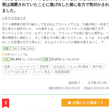
実は溺愛されていたことに逃げ出した後に全力で気付かされ
ました。
バナナマヨネーズ
ラファ侯爵家の双子の妹として生まれたアストレイアには、六歳の時に一目見て
恋に落ちた相手がいた。 その相手とは、このセブンスディス王国の第三王子、
ヴィラジュリオ＝ラス・セブンスディス。アストレイアが恋に落ちた相手は、一
番次期国王に相応しく、そして最もその座に遠いと人だった。人々は、そんな彼
のことを悲運の王子と呼んだ。 そんなヴィラジュリの運命を変えるべく、アス
トレイアはその持ちうる全てを持って立ち向かうのだ。 その結果が、裏切りと
恋愛
完結
長編
R15
離別だとしても。 この物語は、好きになった人の幸せのために必死に頑張る元
24h.ポイント
7pt
侯爵令嬢と、好きになった人に伝えたくても伝えられない想いを抱えた第三王子
36,404
15,876
位 / 228,743件
位 / 66,363件
小説
恋愛
の長い長いすれ違いの末に幸せを掴む、そんな恋の物語。 ※序盤に物語の展開
上BLっぽい？BLに見せかけた？BLな展開がありますが、この物語は間違いなく
恋愛
ハッピーエンド
異世界
ほのぼの
ちょいBL風味
両片思い
男女間での恋愛物語です。 全35話 ※R18版をムーンライトノベルズ様で掲載中
シリアスあります
ぐいぐい来る
無意識溺愛
です。
感想数 0
文字数 55,190
最終更新日 2023.03.02
登録日 2023.01.28
2
お気に入り追加
3