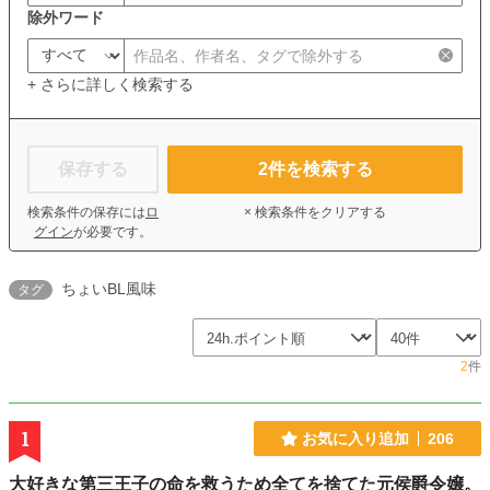
除外ワード
+ さらに詳しく検索する
保存する
2
件を検索する
検索条件の保存には
ロ
× 検索条件をクリアする
グイン
が必要です。
ちょいBL風味
タグ
2
件
1
お気に入り追加
206
大好きな第三王子の命を救うため全てを捨てた元侯爵令嬢。