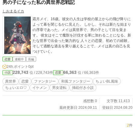
男の子になった私の異世界恋戦記
しおまるイカ
霜月メイ、16歳。彼女の人生は学校の屋上からの飛び降りに
よって幕を閉じるかに見えた。 しかし、それは新たな始まり
の序章であった。メイは異世界で、男の子として目を覚ま
す。 彼女はそこで魔獣を討伐する軍に加わることになる。新
たな世界で出会った魅力的な 人々との恋愛、初めての経験、
そして過酷な過去を乗り越えることで、メイは真の自己を見
つけていく。
恋愛
連載中
長編
24h.ポイント
0pt
228,743
66,363
位 / 228,743件
位 / 66,363件
小説
恋愛
異世界
恋愛
ファンタジー
和風ファンタジー
ちょいBL風味
ちょいエロ♡
イケメン
男女逆転
挿絵付き小説
感想数 0
文字数 11,413
最終更新日 2024.09.11
登録日 2024.08.20
2
件