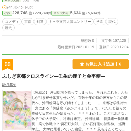
キャラ文芸
完結
長編
24h.ポイント
0pt
228,748
5,634
位 / 228,748件
位 / 5,634件
小説
キャラ文芸
コメディ
京都
剣道
キャラ文芸大賞エントリー
学園
現代
歴史
感想数 0
文字数 107,120
最終更新日 2021.01.19
登録日 2020.12.04
33
お気に入り追加
6
ふしぎ京都クロスライン―壬生の迷子と金平糖―
馳月基矢
【完結済】 沖田総司を拾ってしまった。 それもこれも、わた
しが引き寄せ体質なせいだ。 百数十年の時の彼方からこの現
代へ、沖田総司を呼び付けてしまった――。 京都は学生街の
一角にある「御蔭寮《みかげりょう》」で、わたしと彼らの
奇妙な日常生活が始まった。 ＊＊＊ わたし、こと浜北さな。
休学中の大学院生、将来は未定。 沖田総司。 新撰組一番隊組
長、病で休職中？ 切石灯太郎。 古い石灯籠の付喪神。 巡野
学志。 大学に居着いていた幽霊。 ＊＊＊ 風も冷たくなって