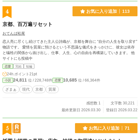
4
お気に入り追加
113
京都、百万遍リセット
おてんば松尾
恋人亮に尽くし続けてきた主人公詩織が、京都を舞台に “自分の人生を取り戻す”
物語です。 愛情を質屋に預けるという不思議な儀式をきっかけに、彼女は依存
と犠牲の関係から抜け出し、仕事、人生、心の自由を再構築していきます。 他
サイトにも投稿中
恋愛
完結
短編
24h.ポイント
21pt
24,811
10,685
位 / 228,748件
位 / 66,364件
小説
恋愛
ざまぁ
現代
京都
質屋
感想数 1
文字数 30,221
最終更新日 2026.03.30
登録日 2026.03.22
5
お気に入り追加
71