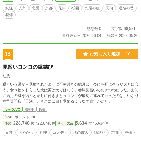
ます〜〟の全ての文と構成を完全リライトしました！
妖怪
人外
恋愛
京都
花街
祇園
九尾の狐
天狗
運命の番
花嫁
感想数 0
文字数 60,581
最終更新日 2026.06.04
登録日 2023.05.20
15
お気に入り追加
10
見習いコンコの縁結び
紅葉
縁という縁から見放されたように不幸続きの結月は、今にも死にそうな犬と出会
う。食べ物をもらった犬は実は犬ではなく、眷属見習いのおきつねだった。お礼
に結月の縁を結ぶと結月に付きまとうコンコが最初に連れて行ったのは、いなり
寿司専門店『天湖』。そこには目も覚めるような美青年がいた。
キャラ文芸
連載中
長編
24h.ポイント
0pt
228,748
5,634
位 / 228,748件
位 / 5,634件
小説
キャラ文芸
日常
あやかし
料理
コメディ
ほのぼの
縁結び
京都
神様