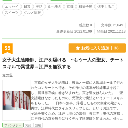
エッセイ
日常
実話
食べ歩き
京都
和菓子屋
懐中しるこ
スイーツ
グルメ情報
感想数 0
文字数 15,649
最終更新日 2022.01.09
登録日 2021.12.18
22
お気に入り追加
38
女子大生陰陽師、江戸を駆ける ~もう一人の聖女、チート
スキルで異世界⇔江戸を無双する
青の雀
京都の女子大生結衣は、彼氏と一緒に大阪城ホールで行わ
れたコンサートへ行き、その帰りの電車が脱線事故を起こ
し、異世界召喚に巻き込まれた。実は聖女は3人いた。 聖
女認定はなかったものの、元聖女で魔法というチートスキル
をもらった。 日本へ無事、帰還したものの実家の蔵から、
再び、江戸時代にタイムスリップした。というお話です。
卒論を書くため、江戸→現代の京都→異世界→現代の京都→
江戸時代の京を舞台に行く先々で陰陽師と間違われ、様々な
事件を解決していく予定です。 「巻き込まれ召喚聖女は、
ファンタジー
完結
短編