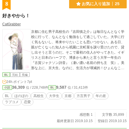
8
お気に入り追加
25
好きやから！
CatGrabber
京都に住む男子高校生の『吉田慎之介』は毎日なんとなく学
校に行って、なんとなく勉強をして過ごしていた。大学に行
く気もないし、将来やりたいことも思いつかない。ある日、
親が亡くなった知人から祇園に京町屋を譲り受けたので、貸
し出そうと言うのだ。そこで最初の住人がやってきた。イギ
リスと日本のハーフで、博多から来たと言う大学一年生の
『古賀ジャクソン詩音』（凄い濃い名前の持ち主 笑）。美
形な上に、京大生。なのに、生活力が壊滅的！ひょんなこと
がきっかけで、古賀さんのために、ちゃんと栄養のあるご飯
BL
完結
長編
を毎日作ることとなった慎之介は、そんな古賀さんに密やか
24h.ポイント
7pt
に想いを寄せる。 幼馴染の自称恋愛マスターヤンキー（彼女
36,309
9,587
位 / 228,748件
位 / 31,413件
小説
BL
なし）『高橋祐介』にも支えられながら、古賀さんを振り向
かせようと頑張る慎之介。 そんな中、古賀さんに出会ったこ
BL
ほのぼの
高校生
大学生
京都
方言男子
年の差
とで、たくさんの知らない感情が溢れてくる。 でも、男同士
ラブコメ
恋愛
という壁にどうしてもぶつかってしまって、、、？ 二人の方
言男子『残念イケメン大学生』×『恋愛経験０、女子力高め男
子高校生』が繰り広げる、ゆるキュンラブコメディ!
感想数 1
文字数 35,899
最終更新日 2019.10.15
登録日 2019.10.15