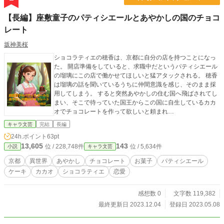
【長編】座敷童子のパティシエールとあやかしの国のチョコ
レート
坂神美桜
ショコラティエの穂香は、京都に自分の店を持つことになっ
た。 開店準備をしていると、求職中だというパティシエール
の瑠璃にこの店で働かせてほしいと猛アタックされる。 穂香
は瑠璃の話を聞いているうちに仲間意識を感じ、そのまま採
用してしまう。 すると突然あやかしの住む国へ飛ばされてし
まい、そこで待っていた国王からこの国に自生しているカカ
オでチョコレートを作って欲しいと頼まれ…
キャラ文芸
完結
長編
24h.ポイント
63pt
13,605
143
位 / 228,748件
位 / 5,634件
小説
キャラ文芸
京都
異世界
あやかし
チョコレート
お菓子
パティシエール
ケーキ
カカオ
ショコラティエ
恋愛
感想数 0
文字数 119,382
最終更新日 2023.12.04
登録日 2023.05.08