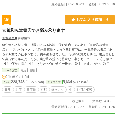
最終更新日 2025.05.09
登録日 2023.06.10
26
お気に入り追加
6
京都和み堂書店でお悩み承ります
葉方萌生
書籍情報
建仁寺へと続く道、祇園のとある路地に佇む書店、その名も『京都和み堂書
店」。 アルバイトとして新米書店員となった三谷菜花は、一見普通の書店であ
る和み堂での仕事を前に、胸を躍らせていた。 “女将”の詩乃と共に、書店員とし
て奔走する菜花だったが、実は和み堂には特殊な仕事があって——？ 心が疲れ
た時、何かに悩んだ時、あなたの心に効く一冊をご提供します。 ぜひご利用く
ださい。
キャラ文芸
完結
長編
24h.ポイント
0pt
228,748
5,634
位 / 228,748件
位 / 5,634件
小説
キャラ文芸
日常
お店
書店員
京都
ほっこり
本
お悩み相談
感想数 0
文字数 94,369
最終更新日 2024.12.27
登録日 2024.11.25