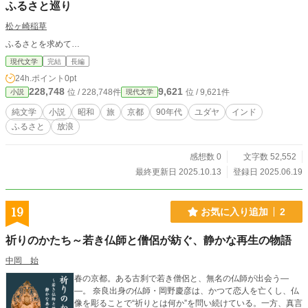
ふるさと巡り
松ヶ崎稲草
ふるさとを求めて…
現代文学
完結
長編
24h.ポイント
0pt
228,748
9,621
位 / 228,748件
位 / 9,621件
小説
現代文学
純文学
小説
昭和
旅
京都
90年代
ユダヤ
インド
ふるさと
放浪
感想数 0
文字数 52,552
最終更新日 2025.10.13
登録日 2025.06.19
19
お気に入り追加
2
祈りのかたち～若き仏師と僧侶が紡ぐ、静かな再生の物語
中岡 始
春の京都。ある古刹で若き僧侶と、無名の仏師が出会う―
―。 奈良出身の仏師・岡野慶彦は、かつて恋人を亡くし、仏
像を彫ることで“祈りとは何か”を問い続けている。一方、真言