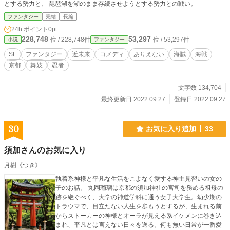
とする勢力と、 琵琶湖を湖のまま存続させようとする勢力との戦い。
ファンタジー
完結
長編
24h.ポイント
0pt
228,748
53,297
位 / 228,748件
位 / 53,297件
小説
ファンタジー
SF
ファンタジー
近未来
コメディ
ありえない
海賊
海戦
京都
舞妓
忍者
文字数 134,704
最終更新日 2022.09.27
登録日 2022.09.27
30
お気に入り追加
33
須加さんのお気に入り
月樹《つき》
執着系神様と平凡な生活をこよなく愛する神主見習いの女の
子のお話。 丸岡瑠璃は京都の須加神社の宮司を務める祖母の
跡を継ぐべく、大学の神道学科に通う女子大学生。幼少期の
トラウマで、目立たない人生を歩もうとするが、生まれる前
からストーカーの神様とオーラが見える系イケメンに巻き込
まれ、平凡とは言えない日々を送る。何も無い日常が一番愛