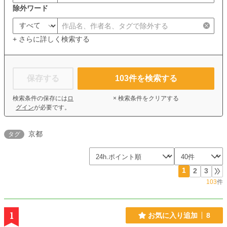
除外ワード
+ さらに詳しく検索する
保存する
103
件を検索する
検索条件の保存には
ロ
× 検索条件をクリアする
グイン
が必要です。
京都
タグ
1
2
3
103
件
1
お気に入り追加
8