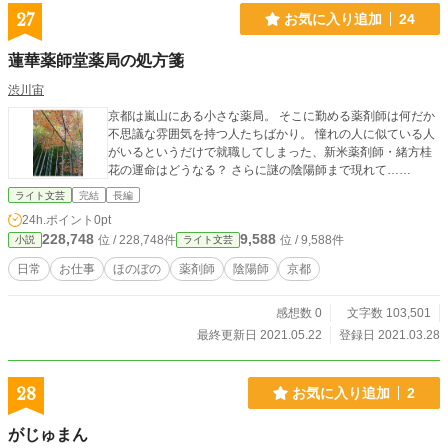
27
お気に入り追加
24
蓮華薬師堂薬局の処方箋
渋川宙
京都は嵐山にある小さな薬局。 そこに勤める薬剤師は何だか
不思議な雰囲気を持つ人たちばかり。 憧れの人に似ている人
がいるというだけで就職してしまった、新米薬剤師・緒方桂
花の運命はどうなる？ さらに謎の陰陽師まで現れて……
ライト文芸
完結
長編
24h.ポイント
0pt
228,748
9,588
位 / 228,748件
位 / 9,588件
小説
ライト文芸
日常
お仕事
ほのぼの
薬剤師
陰陽師
京都
感想数 0
文字数 103,501
最終更新日 2021.05.22
登録日 2021.03.28
28
お気に入り追加
2
がじゅまん