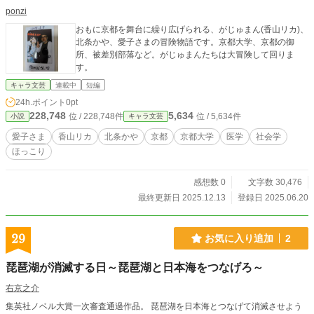
ponzi
おもに京都を舞台に繰り広げられる、がじゅまん(香山リカ)、
北条かや、愛子さまの冒険物語です。京都大学、京都の御
所、被差別部落など。がじゅまんたちは大冒険して回りま
す。
キャラ文芸
連載中
短編
24h.ポイント
0pt
228,748
5,634
位 / 228,748件
位 / 5,634件
小説
キャラ文芸
愛子さま
香山リカ
北条かや
京都
京都大学
医学
社会学
ほっこり
感想数 0
文字数 30,476
最終更新日 2025.12.13
登録日 2025.06.20
29
お気に入り追加
2
琵琶湖が消滅する日～琵琶湖と日本海をつなげろ～
右京之介
集英社ノベル大賞一次審査通過作品。 琵琶湖を日本海とつなげて消滅させよう