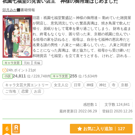
祇園七福堂の見習い店主 神様の御用達はじめました
卯月みか
書籍情報
旧題：祇園七福堂繁盛記～神様の御用達～ 勤めていた雑貨屋
が閉店し、意気消沈していた繁昌真璃は、焼き鳥屋で飲んだ
帰り、居眠りをして電車を乗り過ごしてしまう。 財布も盗ま
れ、終電もなくなり、困り切った末、京都の祇園に住んでい
る祖母の家を訪ねると、祖母は、自分を七福神の恵比寿だと
名乗る謎の男性・八束と一緒に暮らしていた。 八束と同居す
ることになった真璃は、彼と協力して、祖母から受け継いだ
和雑貨店『七福堂』を立て直そうとする。 けれど、訪れるお
客は神様ばかりで！？ ※キャラ文芸大賞に応募しています。
キャラ文芸
完結
長編
気に入っていただけましたら、投票していただけると嬉しい
24h.ポイント
21pt
です。 －－－－－－－－－－－－－－－－－－－ 実在の神社
24,811
255
位 / 228,748件
位 / 5,634件
小説
キャラ文芸
仏閣、場所等が出てきますが、このお話はフィクションで
す。実在の神社、場所、人物等、一切の関係はございませ
キャラ文芸大賞エントリー
女主人公
日常
神様
神社
寺
京都
ん。
ご当地
恋愛
お店
感想数 1
文字数 124,841
最終更新日 2022.06.29
登録日 2020.12.26
6
お気に入り追加
127