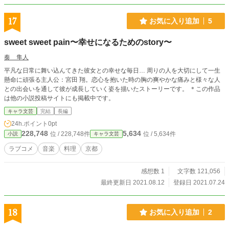
17
お気に入り追加
5
sweet sweet pain〜幸せになるためのstory〜
奏 隼人
平凡な日常に舞い込んてきた彼女との幸せな毎日… 周りの人を大切にして一生
懸命に頑張る主人公：宮田 翔。恋心を抱いた時の胸の爽やかな痛みと様々な人
との出会いを通して彼が成長していく姿を描いたストーリーです。 ＊この作品
は他の小説投稿サイトにも掲載中です。
キャラ文芸
完結
長編
24h.ポイント
0pt
228,748
5,634
位 / 228,748件
位 / 5,634件
小説
キャラ文芸
ラブコメ
音楽
料理
京都
感想数 1
文字数 121,056
最終更新日 2021.08.12
登録日 2021.07.24
18
お気に入り追加
2