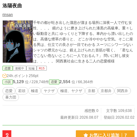
洛陽夜曲
rinsan
千年の都が吐き出した溜息が溜まる場所に深夜一人で佇む女
性、、、。 鏡のように磨き上げられた漆黒の高級車。重々し
い駆動音と共に ゆっくりと下降する。車内から漂い出したの
は、高価な煙草の香りと、 どこか冷ややかな空気。そこに座
る男は、仕立ての良さが一目でわかる スーツにシワ一つない
シャツの襟元からは、鍛え上げられた首筋が覗く。 「君なん
でこない危ないところに一人でおるん？」 問いに対し彼女
は、、、、。 関西裏社会に生きる二人の恋愛模様
恋愛
連載中
短編
R15
24h.ポイント
256pt
5,129
2,554
位 / 228,748件
位 / 66,364件
小説
恋愛
恋愛
若頭
極道
ヤクザ
極道、ヤクザ
京都
京都弁
関西弁
暴力団
感想数 0
文字数 109,638
最終更新日 2026.08.07
登録日 2026.02.02
2
お気に入り追加
7