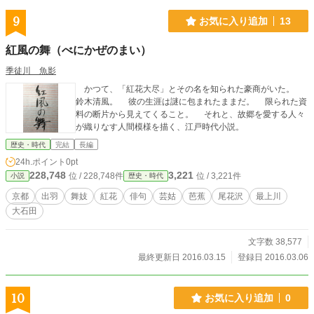
9
お気に入り追加
13
紅風の舞（べにかぜのまい）
季徒川 魚影
かつて、「紅花大尽」とその名を知られた豪商がいた。
鈴木清風。 彼の生涯は謎に包まれたままだ。 限られた資
料の断片から見えてくること。 それと、故郷を愛する人々
が織りなす人間模様を描く、江戸時代小説。
歴史・時代
完結
長編
24h.ポイント
0pt
228,748
3,221
位 / 228,748件
位 / 3,221件
小説
歴史・時代
京都
出羽
舞妓
紅花
俳句
芸姑
芭蕉
尾花沢
最上川
大石田
文字数 38,577
最終更新日 2016.03.15
登録日 2016.03.06
10
お気に入り追加
0