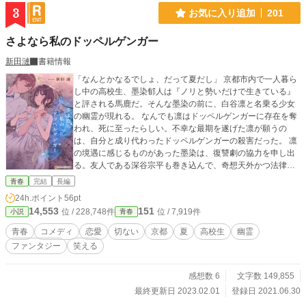
3
お気に入り追加
201
さよなら私のドッペルゲンガー
新田漣
書籍情報
「なんとかなるでしょ、だって夏だし」 京都市内で一人暮ら
し中の高校生、墨染郁人は『ノリと勢いだけで生きている』
と評される馬鹿だ。そんな墨染の前に、白谷凛と名乗る少女
の幽霊が現れる。 なんでも凛はドッペルゲンガーに存在を奪
われ、死に至ったらしい。不幸な最期を遂げた凛が願うの
は、自分と成り代わったドッペルゲンガーの殺害だった。 凛
の境遇に感じるものがあった墨染は、復讐劇の協力を申し出
る。友人である深谷宗平も巻き込んで、奇想天外かつ法律ス
レスレの馬鹿騒ぎを巻き起こしながらドッペルゲンガーと接
青春
完結
長編
触を重ねていく――――。 幽霊になった少女の、報われない
24h.ポイント
56pt
恋心と復讐心。 人間として生きるドッペルゲンガーが抱え
14,553
151
位 / 228,748件
位 / 7,919件
小説
青春
る、衝撃の真実。 ノリと勢いだけで生きる馬鹿達の、眩い
青春の日々。 これは、様々な要素が交錯する夏の京都で起き
青春
コメディ
恋愛
切ない
京都
夏
高校生
幽霊
た、笑いあり涙ありの青春復讐劇。 【第12回ドリーム小説大
ファンタジー
笑える
賞にて、大賞を頂きました。また、エブリスタ・ノベルアッ
プ+でも掲載しております】
感想数 6
文字数 149,855
最終更新日 2023.02.01
登録日 2021.06.30