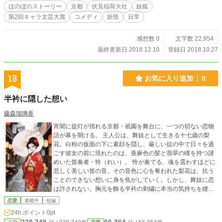
ほのぼのストーリー
京都
伏見稲荷大社
妖狐
第2回キャラ文芸大賞
コメディ
妖怪
日常
感想数 0
文字数 22,954
最終更新日 2018.12.10
登録日 2018.10.27
13
お気に入り追加
0
半衿に隠した想い
藤森瑠璃香
宵闇に提灯が揺れる京都・祇園を舞台に、一つの切ない恋物
語が幕を開ける。 主人公は、舞妓として生きる十七歳の梨
花。白粉の仮面の下に素顔を隠し、厳しい掟の中で日々を過
ごす彼女の前に現れたのは、亜麻色の髪と翡翠の瞳を持つ謎
めいた笛奏者・怜（れい）。 怜が奏でる、魂を震わすほどに
悲しく美しい笛の音。その音色に心を奪われた梨花は、抗う
ことのできない想いに身を焦がしていく。しかし、舞妓に恋
は許されない。胸元を飾る半衿の刺繍に本当の気持ちを縫い
隠すように、募る恋心と舞妓としての誇りの間で、彼女の心
恋愛
連載中
短編
は激しく揺れ動く。 舞と笛の音だけで心を通わせる、言葉に
24h.ポイント
0pt
ならない魂の交流。二人の想いが交差する時、梨花は自らの