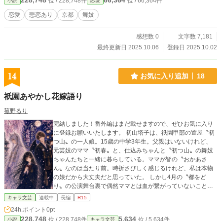
228,748
66,364
位 / 228,748件
位 / 66,364件
小説
恋愛
運命を変える一夜限りの決断を下す。 恋の喜びと痛みを、古
都の美しい情景と共に情感豊かに描いた物語。
恋愛
悲恋あり
京都
舞妓
感想数 0
文字数 7,181
最終更新日 2025.10.06
登録日 2025.10.02
14
お気に入り追加
18
祇園あやかし花嫁語り
菰野るり
完結しました！番外編はまだ載せますので、ぜひお気に入り
に登録お願いいたします。 初山塔子は、祇園甲部の置屋〝初
つ山〟の一人娘。15歳の中学3年生。父親はいないけれど、
元芸妓のママ〝初春〟と、仕込みちゃんと〝初つ山〟の舞妓
ちゃんたちと一緒に暮らしている。ママが皆の〝おかあさ
ん〟なのは当たり前。時折さびしく感じるけれど、私は本物
の娘だから大丈夫だと思っていた。 しかし4月の〝都をど
り〟の公演舞台裏で偶然ママとは血が繋がっていないことを
知ってしまう。ショックを受けた私が迷い込んだ枝垂れ桜咲
キャラ文芸
連載中
長編
R15
く歌舞練場の庭で、出会ったのは白銀の髪の美しい九尾の狐
24h.ポイント
0pt
でした。 ※処女作〝祇園あやかし綺譚〜私、妖の花嫁になり
228,748
5,634
位 / 228,748件
位 / 5,634件
小説
キャラ文芸