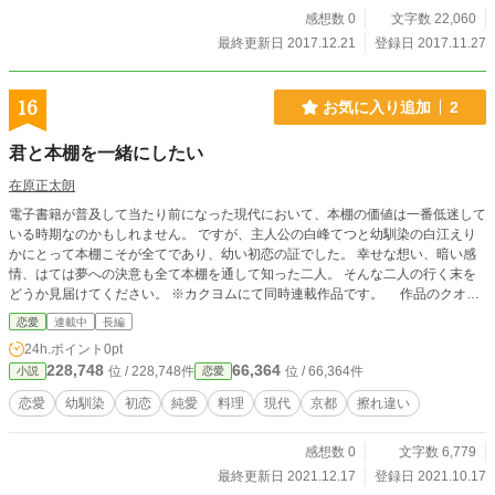
感想数 0
文字数 22,060
最終更新日 2017.12.21
登録日 2017.11.27
16
お気に入り追加
2
君と本棚を一緒にしたい
在原正太朗
電子書籍が普及して当たり前になった現代において、本棚の価値は一番低迷して
いる時期なのかもしれません。 ですが、主人公の白峰てつと幼馴染の白江えり
かにとって本棚こそが全てであり、幼い初恋の証でした。 幸せな想い、暗い感
情、はては夢への決意も全て本棚を通して知った二人。 そんな二人の行く末を
どうか見届けてください。 ※カクヨムにて同時連載作品です。 作品のクオリ
ティー維持のため不定期連載となります。
恋愛
連載中
長編
24h.ポイント
0pt
228,748
66,364
位 / 228,748件
位 / 66,364件
小説
恋愛
恋愛
幼馴染
初恋
純愛
料理
現代
京都
擦れ違い
感想数 0
文字数 6,779
最終更新日 2021.12.17
登録日 2021.10.17