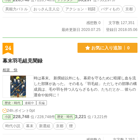
位 / 228,748件
位 / 53,297件
りにも情報が少ない依頼ではあるが、マサキは他の人間に任せるのはそれこそ危
険と感じ、依頼を受けることにした。 女性は“必ず貴方の力になる”とナゾの銀
異能力バトル
おっさん主人公
アクション・戦闘
バディもの
京都
色の錠剤をマサキに飲ませた。 ここに契約は成立し、マサキは人知を超えた
者たちから匣を守る戦いへと投げ出された。
感想数 0
文字数 127,351
最終更新日 2020.07.25
登録日 2018.05.06
24
お気に入り追加
0
幕末羽毛組見聞録
相楽 快
時は幕末。 新撰組以外にも、幕府を守るために暗躍し血を流
した部隊があった。 その名も「羽毛組」 ただしその部隊の構
成員は、毛や羽を持つ人ならざるもの、たちだとか… 彼らの
運命や如何に！
歴史・時代
連載中
長編
24h.ポイント
0pt
228,748
3,221
位 / 228,748件
位 / 3,221件
小説
歴史・時代
時代小説
幕末
新選組
京都
狸
感想数 0
文字数 7,252