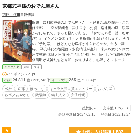
京都式神様のおでん屋さん
西門 檀
書籍情報
旧題：京都式神様のおでん屋さん ～巡るご縁の物語～ ここ
は京都—— 空が留紺色に染まりきった頃、路地奥の店に暖簾
がかけられて、ポッと提灯が灯る。 『おでん料理 結（むす
び）』 イケメン２体（？）と看板猫がお出迎えします。 今夜
の『予約席』にはどんなお客様が来られるのか。乞うご期
待。 平安時代の陰陽師・安倍晴明が生前、未来を案じ２体の
思業式神(木陰と日向)をこの世に残した。転生した白猫姿の安
倍晴明が式神たちと令和にお送りする、心温まるストーリ
ー。 ※2022年12月24日より連載スタート 毎日仕事と両立
キャラ文芸
完結
長編
しながら更新中！
24h.ポイント
21pt
24,811
255
位 / 228,748件
位 / 5,634件
小説
キャラ文芸
式神
京都
ほっこり
キャラ文芸大賞エントリー
おでん屋
妖怪／あやかし
陰陽師
猫主人公
安倍晴明
感想数 4
文字数 105,713
最終更新日 2024.02.15
登録日 2022.12.24
7
お気に入り追加
587