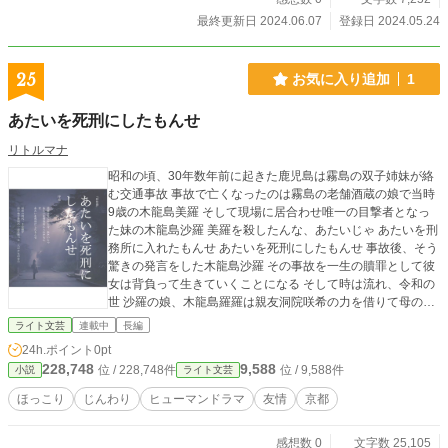
最終更新日 2024.06.07
登録日 2024.05.24
25
お気に入り追加
1
あたいを死刑にしたもんせ
リトルマナ
昭和の頃、30年数年前に起きた鹿児島は霧島の双子姉妹が絡
む交通事故 事故で亡くなったのは霧島の老舗酒蔵の娘で当時
9歳の木龍島美羅 そして現場に居合わせ唯一の目撃者となっ
た妹の木龍島沙羅 美羅を殺したんな、あたいじゃ あたいを刑
務所に入れたもんせ あたいを死刑にしたもんせ 事故後、そう
驚きの発言をした木龍島沙羅 その事故を一生の贖罪として彼
女は背負って生きていくことになる そして時は流れ、令和の
世 沙羅の娘、木龍島羅羅は親友洞院咲希の力を借りて母の沙
羅の過去を探す旅を始める。愛する母の積年の呪縛を取り除
ライト文芸
連載中
長編
きそのアイデンティティを取り戻す夏休み 日頃はインドア派
24h.ポイント
0pt
で行動力もなく流されて生きてる様な羅羅だけど いざとなっ
228,748
9,588
位 / 228,748件
位 / 9,588件
小説
ライト文芸
たら後先なく突っ走って周りが見えなくなってしまう そんな
羅羅を諌めながら励ましながら時にはお尻を叩いて背中を押
ほっこり
じんわり
ヒューマンドラマ
友情
京都
す咲希 そんな二人の京女の友情も絡めながら物語の核心を紐
解いてゆく
感想数 0
文字数 25,105