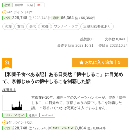
恋愛
連載中
長編
R15
24h.ポイント
0pt
228,748
66,364
位 / 228,748件
位 / 66,364件
小説
恋愛
恋愛
友情
失恋
京都
ワンナイトラブ
近親相姦要素あり
感想数 0
文字数 8,043
最終更新日 2023.10.31
登録日 2023.10.24
21
お気に入り追加
5
【和菓子食べある記】ある日突然「懐中しるこ」に目覚め
て、京都じゅうの懐中しるこを制覇した話
横田風来
京都在住20年、和洋不問のスイーツハンターが、突然「懐中
しるこ」に目覚めて、京都じゅうの懐中しるこを制覇した
話。 ＊最初いくつかは写真が未入ですみません。
ｴｯｾｲ・ﾉﾝﾌｨｸｼｮﾝ
連載中
ｼｮｰﾄｼｮｰﾄ
24h.ポイント
0pt
228,748
8,864
位 / 228,748件
位 / 8,864件
小説
ｴｯｾｲ・ﾉﾝﾌｨｸｼｮﾝ