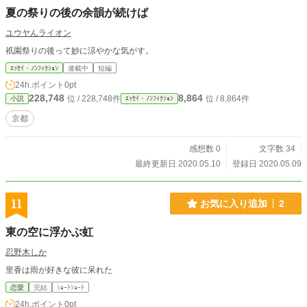
夏の祭りの後の余韻が続けば
ユウヤんライオン
祇園祭りの後って妙に涼やかな気がす。
ｴｯｾｲ・ﾉﾝﾌｨｸｼｮﾝ
連載中
短編
24h.ポイント
0pt
228,748
8,864
位 / 228,748件
位 / 8,864件
小説
ｴｯｾｲ・ﾉﾝﾌｨｸｼｮﾝ
京都
感想数 0
文字数 34
最終更新日 2020.05.10
登録日 2020.05.09
11
お気に入り追加
2
東の空に浮かぶ虹
忍野木しか
里香は雨が好きな彼に呆れた
恋愛
完結
ｼｮｰﾄｼｮｰﾄ
24h.ポイント
0pt