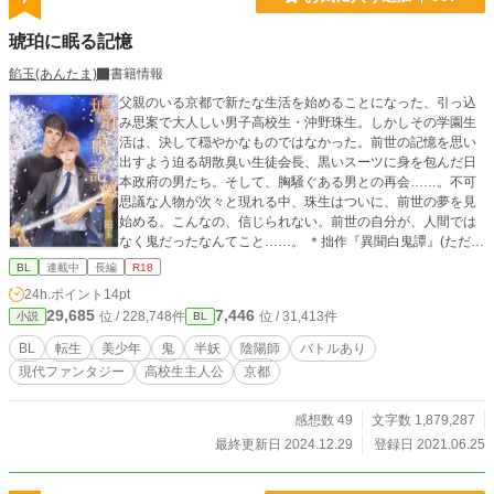
琥珀に眠る記憶
餡玉(あんたま)
書籍情報
父親のいる京都で新たな生活を始めることになった、引っ込
み思案で大人しい男子高校生・沖野珠生。しかしその学園生
活は、決して穏やかなものではなかった。前世の記憶を思い
出すよう迫る胡散臭い生徒会長、黒いスーツに身を包んだ日
本政府の男たち。そして、胸騒ぐある男との再会……。不可
思議な人物が次々と現れる中、珠生はついに、前世の夢を見
始める。こんなの、信じられない。前世の自分が、人間では
なく鬼だったなんてこと……。 ＊拙作『異聞白鬼譚』(ただ今
こちらに転載中です)の登場人物たちが、現代に転生するお話
BL
連載中
長編
R18
です。引くぐらい長いのでご注意ください。 第1幕『ー十六
24h.ポイント
14pt
夜の邂逅ー』全108部。 第2幕『Don't leave me alone』全24
29,685
7,446
位 / 228,748件
位 / 31,413件
小説
BL
部。 第3幕『ー天孫降臨の地ー』全44部。 第4幕『恋煩い
と、清く正しい高校生活』全29部。 番外編『たとえばこん
BL
転生
美少年
鬼
半妖
陰陽師
バトルあり
な、穏やかな日』全5部。 第5幕『ー夜顔の記憶、祓い人の足
現代ファンタジー
高校生主人公
京都
跡ー』全87部。 第6幕『スキルアップと親睦を深めるための
研修旅行』全37部。 第7幕『ー断つべきもの、守るべきもの
ー』全47部。 ◇ムーンライトノベルズから転載中です。fujos
感想数 49
文字数 1,879,287
syにも掲載しております。
最終更新日 2024.12.29
登録日 2021.06.25