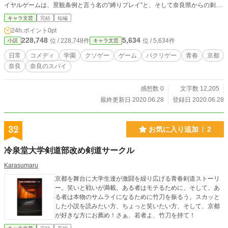
イヤルゲームは、景観条例と言う名の”縛りプレイ”と、そして奈良県からの刺客
により、もはやクソゲーと呼ぶにふさわしい完成度を誇っていた！
キャラ文芸
完結
短編
24h.ポイント
0pt
228,748
5,634
位 / 228,748件
位 / 5,634件
小説
キャラ文芸
日常
コメディ
学園
クソゲー
ゲーム
パクリゲー
青春
京都
奈良
奈良のスパイ
感想数 0
文字数 12,205
最終更新日 2020.06.28
登録日 2020.06.28
32
お気に入り追加
2
冷泉堂大学剣道部改め剣道サークル
Karasumaru
京都を舞台に大学生達が激闘を繰り広げる青春剣道ストーリ
ー。笑いと戦いが満載。ある者はモテるために、そして、あ
る者は本物のサムライになるために竹刀を振るう。スカッと
した小説を読みたい方、ちょっと笑いたい方、そして、京都
が好きな方にお薦め！さぁ、若者よ、竹刀を持て！