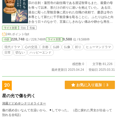
宗の古刹・蓮照寺の副住職である渡辺智章もまた、最愛の母
を喪って以来、形だけの祈りに迷いを抱えていた。 ある日、
過去に彫った聖観音像に惹かれた住職の依頼で、慶彦は寺の
本尊として新たに千手観音像を彫ることに。 ふたりは仏と向
き合う日々のなかで、言葉にしきれない痛みや静かな再生の
感情を、少しずつ共有していく。 彫りかけの像。まだ輪郭を
ライト文芸
完結
長編
持たない祈り。誰でもなく、誰かのために在る空白。 木と
24h.ポイント
0pt
仏、沈黙と呼吸をめぐる一年の対話のなかで、彼らの心はそ
228,748
9,588
位 / 228,748件
位 / 9,588件
小説
ライト文芸
っと重なりはじめる。 名前を持たぬ像が生まれるとき、そこ
には確かに“生きるかたち”が宿っていた。 静けさの奥に息づ
現代ドラマ
心の交流
京都
仏師
仏像
祈り
ヒューマンドラマ
く、仏師と僧侶の物語。
日常
切ない
ハッピーエンド
感想数 0
文字数 81,226
最終更新日 2025.04.24
登録日 2025.03.31
20
お気に入り追加
3
星の光で傷を灼く
湖霧どどめ＠シナリオライター
傷の舐め合いなんて生温いから、⚫︎してやった。 （恋に捩れた男女が出会って
別れる全8話）