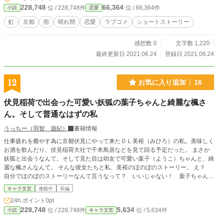
228,748
66,364
位 / 228,748件
位 / 66,364件
小説
恋愛
虹
京都
雨
晴れ間
恋愛
ラブコメ
ショートストーリー
感想数 0
文字数 1,220
最終更新日 2021.06.24
登録日 2021.06.24
12
お気に入り追加
16
伏見稲荷で出会った可愛い妖狐の葉子ちゃんと綺麗な楓さ
ん。そして普通なはずの私
うっちー（羽智 遊紀）
書籍情報
仕事疲れを癒やす為に京都伏見にやって来たＯＬ美裕（みひろ）の私。美味しく
お酒を飲んだり、伏見稲荷大社で千本鳥居などを見て回る予定だった。 まさか
妖狐と出会うなんて。そして見た目は幼女で可愛い葉子（ようこ）ちゃんと、綺
麗な楓さんなんて。 そんな彼女たちと私、美裕のほのぼのストーリー。 え？
自分でほのぼのストーリーなんて言うなって？ いいじゃない！ 葉子ちゃんは
可愛いのよ！ ---- 小説家になろうとカクヨムにも同じ物を投稿しています。
キャラ文芸
連載中
長編
24h.ポイント
0pt
228,748
5,634
位 / 228,748件
位 / 5,634件
小説
キャラ文芸