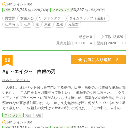
商人として成り上がる」の続編です。もう一人の元聖女。一
24h.ポイント
0pt
緒に召喚され、日本へ帰還した人のその後のお話です。 作
228,748
53,297
位 / 228,748件
位 / 53,297件
小説
ファンタジー
品内のセリフは、京都弁で書いています。 11/19タイトル
を変更しました。
異世界
女主人公
SFファンタジー
タイムスリップ（過去）
江戸時代
江戸
京
京都
魔法
元聖女
感想数 0
文字数 13,829
最終更新日 2021.01.14
登録日 2020.11.18
23
お気に入り追加
8
Ag ～エイジ～ 白銀の刃
ひるま（マテチ）
人探し、迷いペット探しを専門とする探偵、田中・昌樹の元に奇妙な依頼が舞
い込む。 「この匣を３ヶ月間守って欲しい」 依頼主の女性は言った。 クラ
イアントのプライベートに踏み込むつもりは無いが、麻薬などの非合法なモノは
預かれない事は承知願いたいし、差し支え無ければ匣に何が入っているのか？教
えて欲しい。 依頼主の女性はマサキの問いに答えた。 「この中に、未来の私
自身が入っている」 前金の１千万円と成功報酬の５千万円に目がくらんだ訳
ファンタジー
完結
長編
ではない。 誰がこの匣を狙っているのか？それはいずれ分かると。 匣を開
24h.ポイント
0pt
けたらどうなるのか？その時点でこの依頼は失敗に終わるとだけ告げ。 あま
228,748
53,297
小説
ファンタジー