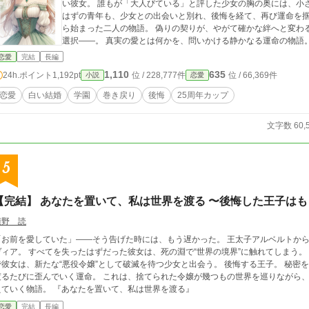
い彼女。 誰もが「大人びている」と評した少女の胸の奥には、小さな祈りが宿ってい
はずの青年も、少女との出会いと別れ、後悔を経て、再び運命を掴もうと足掻く。 これは
ら始まった二人の物語。 偽りの契りが、やがて確かな絆へと変わ
選択――。 真実の愛とは何かを、問いかける静かなる運命の物語。 ──三年後、彼女の選択は、彼らは本当に“夫
婦”になれるのだろうか？
恋愛
完結
長編
1,110
635
24h.ポイント
1,192pt
位 / 228,777件
位 / 66,369件
小説
恋愛
恋愛
白い結婚
学園
巻き戻り
後悔
25周年カップ
文字数 60,
5
【完結】 あなたを置いて、私は世界を渡る 〜後悔した王子は
積野 読
お前を愛していた」――そう告げた時には、もう遅かった。 王太子アルベルトから婚約破棄され、雪山へ追放された公爵令嬢オリ
ィア。 すべてを失ったはずだった彼女は、死の淵で“世界の境界”に触れてしまう。 気がつけば、そこは別の歴史を辿る異界。 そこ
彼女は、新たな“悪役令嬢”として破滅を待つ少女と出会う。 後悔する王子。 秘密を抱えた帝国。 入れ替わる身体。 そして、世界を
びに歪んでいく運命。 これは、捨てられた令嬢が幾つもの世界を巡りながら、 誰かの破滅を、そして自分自身の運命を書き換
えていく物語。 『あなたを置いて、私は世界を渡る』
恋愛
完結
長編