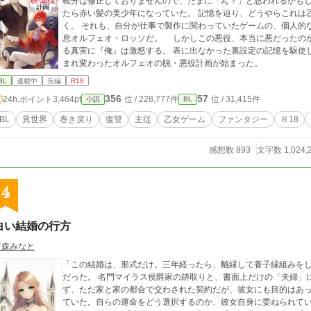
載分は修正しておりませんので、たまに「ん？」と思われるかもしれません。 日本人男性だった
たら赤い髪の美少年になっていた。 記憶を辿り、どうやらこれは
く。 それも、自分が仕事で製作に関わっていたゲームの、個人的
息オルフェオ・ロッソだ。 しかしこの悪役、本当に悪だったの
る真実に『俺』は激怒する。 表に出なかった裏設定の記憶を駆使
まれ変わったオルフェオの脱・悪役計画が始まった。
BL
連載中
長編
R18
356
57
24h.ポイント
3,464pt
位 / 228,777件
位 / 31,415件
小説
BL
BL
異世界
巻き戻り
復讐
主従
乙女ゲーム
ファンタジー
Ｒ18
感想数 893
文字数 1,024,
4
白い結婚の行方
宵森みなと
「この結婚は、形式だけ。三年経ったら、離縁して養子縁組みをして欲しい。」 そう告げら
だった。 名門マイラス侯爵家の跡取りと、書面上だけの「夫婦」
ず、ただ家と家の都合で交わされた契約だが、彼女にも目的はあった。 この白い結婚の意味を誰より彼女
ていた。自らの運命をどう選択するのか、彼女自身に委ねられていた。 冷静で、理知的で、どこか人を寄