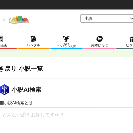
Web
稿漫画
レンタル
絵本ひろば
ビジ
コンテンツ大賞
き戻り 小説一覧
小説AI検索
小説AI検索とは