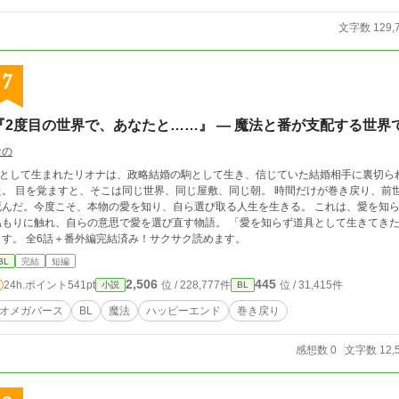
文字数 129,
7
『2度目の世界で、あなたと……』 ― 魔法と番が支配する世界
なの
Ωとして生まれたリオナは、政略結婚の駒として生き、信じていた結婚相手に裏切られ、孤独の
、同じ朝。 時間だけが巻き戻り、前世の記憶を持つのは自分だけ。 愛を知らないまま
んだ。今度こそ、本物の愛を知り、自ら選び取る人生を生きる。 これは、愛を知らず道具として生きてきたΩが、初めて出会った
りに触れ、自らの意思で愛を選び直す物語。 「愛を知らず道具として生きてきたΩが転生を機に、 年上αの騎士と本物の愛を掴み
ます。 全6話＋番外編完結済み！サクサク読めます。
BL
完結
短編
2,506
445
24h.ポイント
541pt
位 / 228,777件
位 / 31,415件
小説
BL
オメガバース
BL
魔法
ハッピーエンド
巻き戻り
感想数 0
文字数 12,