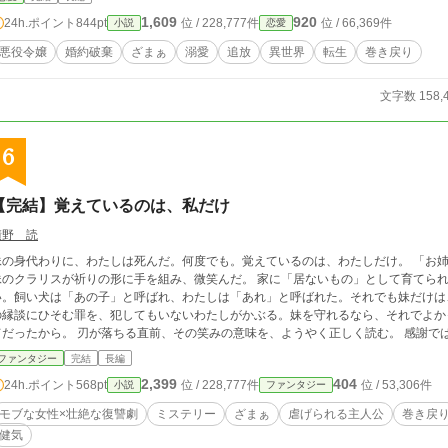
1,609
920
24h.ポイント
844pt
位 / 228,777件
位 / 66,369件
小説
恋愛
悪役令嬢
婚約破棄
ざまぁ
溺愛
追放
異世界
転生
巻き戻り
文字数 158,
6
【完結】覚えているのは、私だけ
積野 読
の身代わりに、わたしは死んだ。何度でも。覚えているのは、わたしだけ。 「お姉さま。どうか、安らかに」 処刑台の一番前で、
クラリスが祈りの形に手を組み、微笑んだ。 家に「居ないもの」として育てられたわたしには、戸籍がない。食卓に椅子もな
い。飼い犬は「あの子」と呼ばれ、わたしは「あれ」と呼ばれた。それでも妹だけは、たっ
の縁談にひそむ罪を、犯してもいないわたしがかぶる。妹を守れるなら、それでよか
 刃が落ちる直前、その笑みの意味を、ようやく正しく読む。 感謝では、なかった。 目を覚ますと、世界は妹の縁談が
決まった、あの朝に戻っていた。 何度死んでも、戻るのは同じ朝。みんな忘れて、覚えているのは
ファンタジー
完結
長編
変えられる。 死ぬ前にこの手でひとり仕留めれば、そのひとりは次の世界から消える。 人として数えられなかったわたし
2,399
404
24h.ポイント
568pt
位 / 228,777件
位 / 53,306件
小説
ファンタジー
ない。 まさか、自分を滅ぼすのが、あの娘だとは。 なぜ、わたしは「影の子」に選ばれたのか。 その答えにたどり着くころ、わ
たしはもう、自分が誰だったかも—— ひとりずつ、静かに。 覚えているのは、
モブな女性×壮絶な復讐劇
ミステリー
ざまぁ
虐げられる主人公
巻き戻
健気