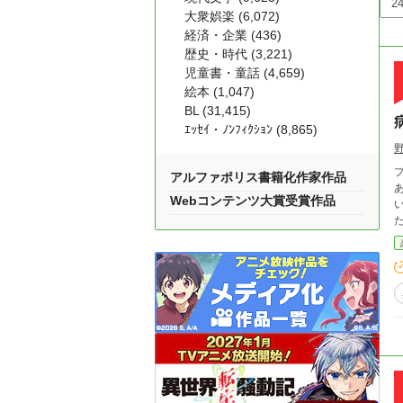
大衆娯楽 (6,072)
経済・企業 (436)
歴史・時代 (3,221)
児童書・童話 (4,659)
絵本 (1,047)
BL (31,415)
ｴｯｾｲ・ﾉﾝﾌｨｸｼｮﾝ (8,865)
プ
アルファポリス書籍化作家作品
あった。 モリーは今回は
Webコンテンツ大賞受賞作品
い