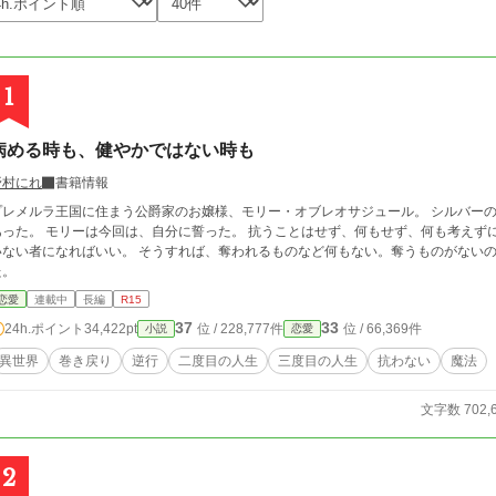
1
病める時も、健やかではない時も
野村にれ
書籍情報
レメルラ王国に住まう公爵家のお嬢様、モリー・オブレオサジュール。 シルバーの髪色に、ヴァイオレットの瞳、神秘的な存在で
、自分に誓った。 抗うことはせず、何もせず、何も考えずに、ただ微笑む。 持っている者ではなく、持って
ない者になればいい。 そうすれば、奪われるものなど何もない。奪うものがないのだから。 モリーの努力をしない
た。
恋愛
連載中
長編
R15
37
33
24h.ポイント
34,422pt
位 / 228,777件
位 / 66,369件
小説
恋愛
異世界
巻き戻り
逆行
二度目の人生
三度目の人生
抗わない
魔法
文字数 702,
2