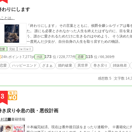
終わりにします
凪ことは。
「終わりにします」 その言葉とともに、侯爵令嬢シルヴィアは毒を飲んだ。 婚約者は妹を選び、父は妹だけを信じ
た。 誰にも必要とされなかった人生を終えたはずなのに、目を覚ますと三か月前へと時間は巻き戻っていた。 も
う、誰かに愛されるためだけに生きるのはやめよう。 そう決めた彼女は、静かに運命を書き換えていく。 これは、
一度死んだ少女が、自分自身の人生を取り戻すための物語。
恋愛
完結
ｼｮｰﾄｼｮｰﾄ
173
115
24h.ポイント
7,277pt
位 / 228,777件
位 / 66,369件
小説
恋愛
恋愛
ハッピーエンド
ざまぁ
婚約破棄
異世界
巻き戻り
姉妹格差
感想数 5
文字数 14,
3
巻き戻り令息の脱・悪役計画
日村透
書籍情報
※本編完結済。現在は番外後日談をまったり連載中。 ※書籍化に