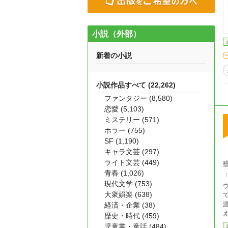
小説（外部）
新着の小説
小説作品すべて (22,262)
ファンタジー (8,580)
恋愛 (5,103)
ミステリー (571)
ホラー (755)
SF (1,190)
キャラ文芸 (297)
ライト文芸 (449)
青春 (1,026)
「
現代文学 (753)
ヴ
大衆娯楽 (638)
で
渡るた
経済・企業 (38)
歴史・時代 (459)
児童書・童話 (484)