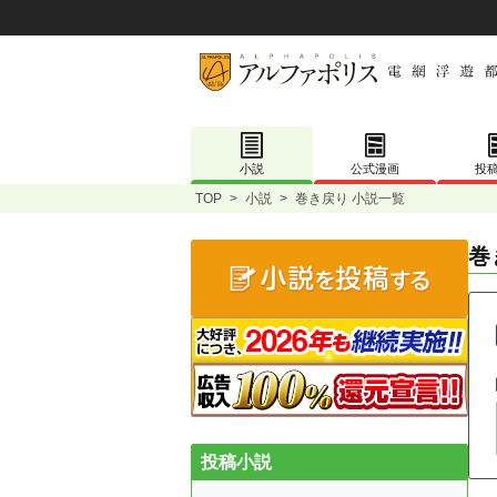
小説
公式漫画
投
TOP
>
小説
>
巻き戻り 小説一覧
巻
投稿小説