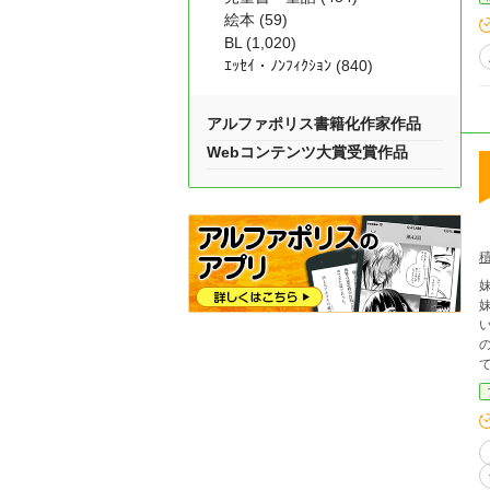
絵本 (59)
BL (1,020)
ｴｯｾｲ・ﾉﾝﾌｨｸｼｮﾝ (840)
アルファポリス書籍化作家作品
Webコンテンツ大賞受賞作品
妹
妹の
てだったから。
け
疑わ