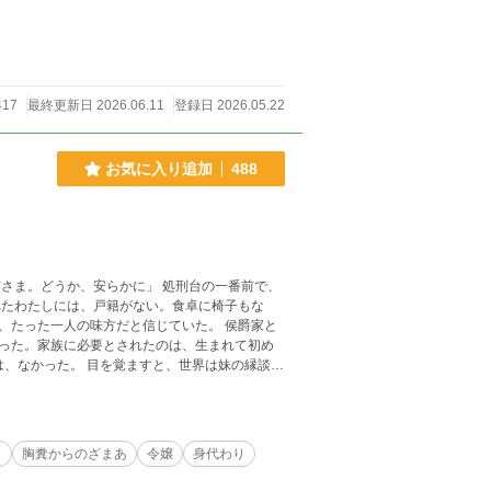
417
最終更新日 2026.06.11
登録日 2026.05.22
お気に入り追加
488
た一人の味方だと信じていた。 侯爵家と
った。家族に必要とされたのは、生まれて初め
、わたしだけ。 けれど、ひとつだ
を、誰も
わたしだけ。
り
胸糞からのざまあ
令嬢
身代わり