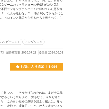
『俺』は、目覚め
乙女ゲームのキャラクターの子供時代だと気付
な不憫ランキングナンバー１に輝いていた悪役令
か？ なんか違わない？ 巻き戻って明らかにな
し、ヒロインと元凶から何もかもを奪うべく、生
ハッピーエンド
アンダルシュ
273
最終更新日 2026.07.28
登録日 2024.06.03
お気に入り追加
1,094
れたのは、まだ十二歳
になるという取り決め。 愛もなく、未来も誓わ
は、知っ
せつけな