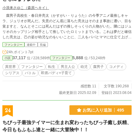
小浪来さゆこ（森原ヘキイ）
腐男子高校生・春日井亮太（かすがい・りょうた）の今季アニメ最推しキャ
ラ、ジュリオが死んだ。失意のどん底に落ちた亮太はそのまま事故に遭い、目を
覚ますと、なんとそこには死んだはずの推しそっくりの人物がいた。隣にはジュ
リオのカップリング相手として推していたロミットまでいる。これは夢だと確信
した亮太は、己の姿が幼児なのをいいことに、二人をパパとママに仕立て上げ、
その子どもとして一緒に暮らすことになる。 けれどそこは夢ではなく現実
ファンタジー
連載中
長編
で、二人はジュリオとロミットではなくユラとマオで、そしてそれぞれ勇者と魔
24h.ポイント
7pt
王という特殊な肩書を背負っていた。 とはいっても、魔物と人間の戦争の時
37,117
5,888
位 / 228,589件
位 / 53,248件
小説
ファンタジー
代は、もはや過去の話。現在の平和な新時代では単なる職業にしか過ぎず、ユラ
とマオは博物館のアンバサダーとして、遺跡探索や幻獣退治などに従事してい
異世界
ファンタジー
転生
男主人公
幼児
腐男子
コメディ
た。そんなところに子どもの亮太——改め、イリスがひょっこり増えたものだか
シリアス
バトル
即席バディ×子育て
ら、やれ新居だ！ やれマリッジブルーだ！ などと家族の問題が次から次へと
噴出。さらにイリスはイリスで、ことあるごとにパパとママに対して腐男子魂を
爆発させて――そんな思惑が死ぬほどうまくいかないこともあれば、逆に想定外
感想数 11
文字数 190,268
のインパクトが発生することもあり、世にも不思議な疑似家族は連日連夜てんや
最終更新日 2025.02.09
登録日 2023.08.04
わんやの大騒ぎ！ 騒がしくも楽しい穏やかな毎日。けれど、相性最高と思わ
れていたユラとマオの間には大きな壁があった。 旧時代は終わっていない。
勇者と魔王は、いつか必ず殺し合う。それが、この世界の絶対のルール。 「そ
24
お気に入り追加
495
んなの知ったこっちゃありません！ ぼくはカスガイです！ パパとママを絶対
に離れ離れになんてさせません！」 そう、すべては推しカプの幸せのため
ちびっ子最強テイマーに生まれ変わったちびっ子癒し妖精、
に！ それを邪魔する世界ならぶっ壊してやる！ などとシリアスやバトルを
ちょっと挟みつつも、基本的にはコメディ全開でお送りしています。 魔王と
今日ももふもふ達と一緒に大冒険中！！