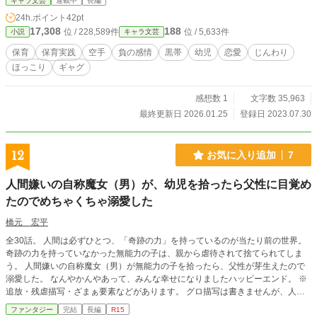
キャラ文芸
連載中
長編
24h.ポイント
42pt
17,308
188
位 / 228,589件
位 / 5,633件
小説
キャラ文芸
保育
保育実践
空手
負の感情
黒帯
幼児
恋愛
じんわり
ほっこり
ギャグ
感想数 1
文字数 35,963
最終更新日 2026.01.25
登録日 2023.07.30
12
お気に入り追加
7
人間嫌いの自称魔女（男）が、幼児を拾ったら父性に目覚め
たのでめちゃくちゃ溺愛した
橋元 宏平
全30話。 人間は必ずひとつ、「奇跡の力」を持っているのが当たり前の世界。
奇跡の力を持っていなかった無能力の子は、親から虐待されて捨てられてしま
う。 人間嫌いの自称魔女（男）が無能力の子を拾ったら、父性が芽生えたので
溺愛した。 なんやかんやあって、みんな幸せになりましたハッピーエンド。 ※
追放・残虐描写・ざまぁ要素などがあります。 グロ描写は書きませんが、人が
たくさん死ぬので、苦手な人は閲覧注意。
ファンタジー
完結
長編
R15