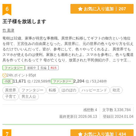
6
お気に入り追加
207
王子様を放送します
竹 美津
竜樹は32歳、家事が得意な事務職。異世界に転移してギフトの御方という地位
を得て、王宮住みの自由業となった。異世界に、元の世界の色々なやり方を伝え
るだけでいいんだって。皆が、参考にして、色々やってくれるよ。 異世界でも
スマホが使えるのは便利。家族とも連絡とれたよ。スマホを参考に、色々な魔道
具を作ってくれるって？ 母が亡くなり、放置された平民側妃の子、ニリヤ王子
（5歳）と出会い、貴族側妃からのイジメをやめさせる。 よし、魔道具で、TV
ファンタジー
連載中
長編
R15
を作ろう。そしてニリヤ王子を放送して、国民のアイドルにしちゃおう。 何だ
24h.ポイント
85pt
って？ニリヤ王子にオランネージュ王子とネクター王子の異母兄弟、２人もいる
11,671
2,204
位 / 228,589件
位 / 53,248件
小説
ファンタジー
って？まとめて面倒みたろうじゃん。仲良く力を合わせてな！ 放送事業と日常
のごちゃごちゃしたふれあい。出会い。旅もする予定ですが、まだなかなかそこ
異世界
ファンタジー
転移
ほのぼの
ハッピーエンド
幼児
まで話が到達しません。 ニリヤ王子と兄弟王子、３王子でわちゃわちゃ仲良
子育て
男主人公
し。孤児の子供達や、獣人の国ワイルドウルフのアルディ王子、車椅子の貴族エ
フォール君、視力の弱い貴族のピティエ、プレイヤードなど、友達いっぱいでき
たよ！ 教会の孤児達をテレビ電話で繋いだし、なんと転移魔法陣も！皆と会っ
感想数 4
文字数 3,336,784
てお話できるよ！ 優しく見守る神様たちに、スマホで使えるいいねをもらいな
最終更新日 2026.06.13
登録日 2024.01.04
がら、竜樹は異世界で、みんなの頼れるお父さんやししょうになっていく。 小
説家になろうでも投稿しています。アルファポリスと同時進行しています。
7
お気に入り追加
434