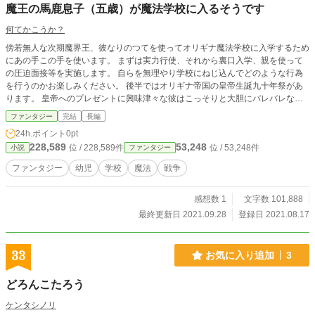
魔王の馬鹿息子（五歳）が魔法学校に入るそうです
何てかこうか？
傍若無人な次期魔界王、彼なりのつてを使ってオリギナ魔法学校に入学するため
にあの手この手を使います。 まずは実力行使、それから裏口入学、親を使って
の圧迫面接等を実施します。 自らを無理やり学校にねじ込んでどのような行為
を行うのかお楽しみください。 後半ではオリギナ帝国の皇帝生誕九十年祭があ
ります。 皇帝へのプレゼントに興味津々な彼はこっそりと大胆にバレバレな作
戦を実施します。 その後、因果応報を受けますが、彼はへこたれません。 今回
ファンタジー
完結
長編
はクラウディアVSカテイナやクラウディアVSシヲウル等の戦いが行われます。
24h.ポイント
0pt
さて、彼の活躍はいかに。 更新目安は１８時３０分です。 九月十二日分の更新
228,589
53,248
位 / 228,589件
位 / 53,248件
小説
ファンタジー
が間違えていたので修正しました 三話ほど先の話を表示していました 話を混乱
させてしまいすみませんでした
ファンタジー
幼児
学校
魔法
戦争
感想数 1
文字数 101,888
最終更新日 2021.09.28
登録日 2021.08.17
33
お気に入り追加
3
どろんこたろう
ケンタシノリ