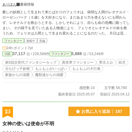
勇者と腐男子ショタの、トンデモ家族による大ボリュームほのぼの異世界ファン
ありぽん
書籍情報
タジー（たぶん50章くらいになりそう）を、どうぞ末永くお楽しみください。
▶ 20260731：5-2までの全文を推敲
癒しの妖精として生まれて来たばかりのフェリオは、病弱な人間のレオナルド・
ローゼンバーク（５歳）を大好きになり。まだあまり力を使えないにも関わら
ず、レオナルドを救おうとする。しかしそれにより、自らも命の危機に陥ってし
まい。 その様子を見ていたある人物達により、フェリオとレオナルドの命を救
うため、フェリオは人間として生まれ変わることになるのだった。 月日は流
れ、生まれ変わってから３年。 フェリオはアレクシス・ローゼンバーグとし
ファンタジー
連載中
長編
て、優しくて強い父と母、兄のレオナルド、そしてたくさんの使用人とメイド達
24h.ポイント
7pt
に囲まれ。元気のすくすく育ち、毎日楽しい日々を過ごしていた。 実はローゼ
37,117
5,888
位 / 228,589件
位 / 53,248件
小説
ファンタジー
ンバーグ公爵家では代々、三歳の能力鑑定の儀の際に、必ずある特別な能力を授
かるのだが。アレクシスも無事にその力を授かり。家族は彼の未来に大きな期待
第5回次世代ファンタジーカップ
異世界ファンタジー
男主人公
幼児
を寄せる事に。 しかし、事態は思わぬ方向へと動き出す。 「……これでは、ど
元ちびっ子妖精
もふもふがいっぱい
もふもふの大行進
ちらが脅威だか分からないではないか」 思わず漏れた父の愚痴。 無事に力を授
家族からの溺愛
魔獣達からの溺愛
かったことで、アレクシスの毎日はこれまで以上に、楽しいものへと変わってい
ったが。周囲の大人達は、戦々恐々とする日々を送ることになるのだった。
感想数 10
文字数 58,780
最終更新日 2025.05.07
登録日 2025.04.12
25
お気に入り追加
187
女神の使いは使命が不明