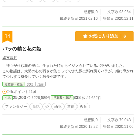
感想数 0
文字数 93,984
最終更新日 2021.02.16
登録日 2020.12.11
14
お気に入り追加
6
バラの精と花の姫
緒方宗谷
神々が住む花の里に、生まれた時からイジメられているバラがいました。
この物語は、大勢の心の弱さが集まってできた渦に溺れ踠くバラが、姫に導かれ
て少しずつ成長していく教養小説です。
児童書・童話
完結
短編
24h.ポイント
21pt
25,203
338
位 / 228,589件
位 / 4,652件
小説
児童書・童話
ファンタジー
童話
姫
幼児
道徳
教育
感想数 0
文字数 79,043
最終更新日 2020.12.22
登録日 2020.11.06