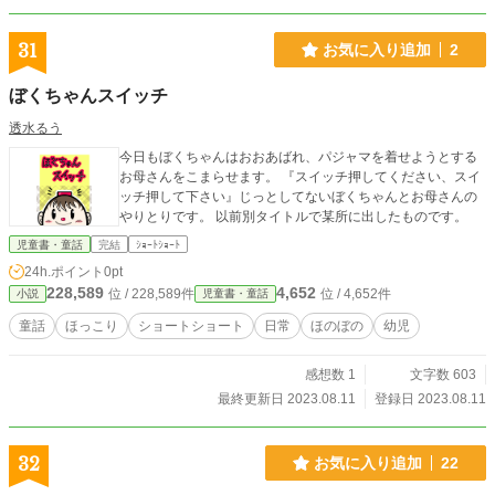
31
お気に入り追加
2
ぼくちゃんスイッチ
透水るう
今日もぼくちゃんはおおあばれ、パジャマを着せようとする
お母さんをこまらせます。 『スイッチ押してください、スイ
ッチ押して下さい』じっとしてないぼくちゃんとお母さんの
やりとりです。 以前別タイトルで某所に出したものです。
児童書・童話
完結
ｼｮｰﾄｼｮｰﾄ
24h.ポイント
0pt
228,589
4,652
位 / 228,589件
位 / 4,652件
小説
児童書・童話
童話
ほっこり
ショートショート
日常
ほのぼの
幼児
感想数 1
文字数 603
最終更新日 2023.08.11
登録日 2023.08.11
32
お気に入り追加
22