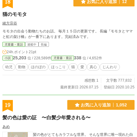
18
お気に入り追加
12
猫のモモタ
緒方宗谷
モモタの出会う動物たちのお話。 毎月１５日の更新です。 長編『モモタとママ
と虹の架け橋』が一番下にあります。完結済みです。
児童書・童話
連載中
長編
24h.ポイント
21pt
25,203
338
位 / 228,589件
位 / 4,652件
小説
児童書・童話
幼児
動物
ほのぼの
ほっこり
猫
愛
真心
じんわり
感想数 1
文字数 777,832
最終更新日 2026.07.15
登録日 2020.10.25
19
お気に入り追加
1,052
髪の色は愛の証 〜白髪少年愛される〜
あめ
髪の色がとてもカラフルな世界。 そんな世界に唯一現れた白