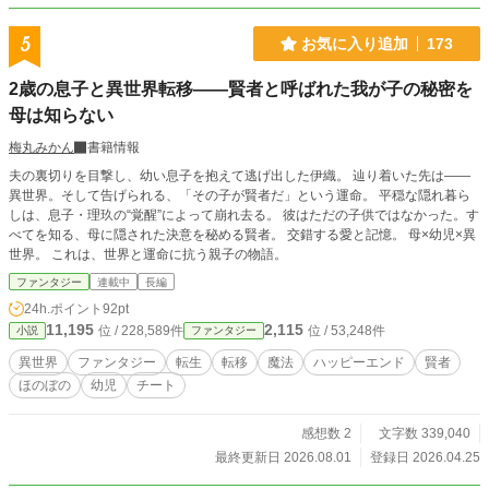
5
お気に入り追加
173
2歳の息子と異世界転移——賢者と呼ばれた我が子の秘密を
母は知らない
梅丸みかん
書籍情報
夫の裏切りを目撃し、幼い息子を抱えて逃げ出した伊織。 辿り着いた先は――
異世界。そして告げられる、「その子が賢者だ」という運命。 平穏な隠れ暮ら
しは、息子・理玖の“覚醒”によって崩れ去る。 彼はただの子供ではなかった。す
べてを知る、母に隠された決意を秘める賢者。 交錯する愛と記憶。 母×幼児×異
世界。 これは、世界と運命に抗う親子の物語。
ファンタジー
連載中
長編
24h.ポイント
92pt
11,195
2,115
位 / 228,589件
位 / 53,248件
小説
ファンタジー
異世界
ファンタジー
転生
転移
魔法
ハッピーエンド
賢者
ほのぼの
幼児
チート
感想数 2
文字数 339,040
最終更新日 2026.08.01
登録日 2026.04.25