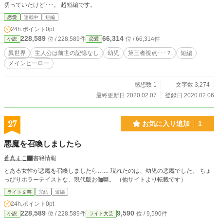
切っていたけど･･･。 超短編です。
恋愛
連載中
短編
24h.ポイント
0pt
228,589
66,314
位 / 228,589件
位 / 66,314件
小説
恋愛
異世界
主人公は前世の記憶なし
幼児
第三者視点･･･？
短編
メインヒーロー
感想数 1
文字数 3,274
最終更新日 2020.02.07
登録日 2020.02.06
27
お気に入り追加
1
悪魔を召喚しましたら
蒼真まこ
書籍情報
とある女性が悪魔を召喚しましたら…… 現れたのは、幼児の悪魔でした。 ちょ
っぴりホラーテイストな、現代版お伽噺。 （他サイトより転載です）
ライト文芸
完結
短編
24h.ポイント
0pt
228,589
9,590
位 / 228,589件
位 / 9,590件
小説
ライト文芸