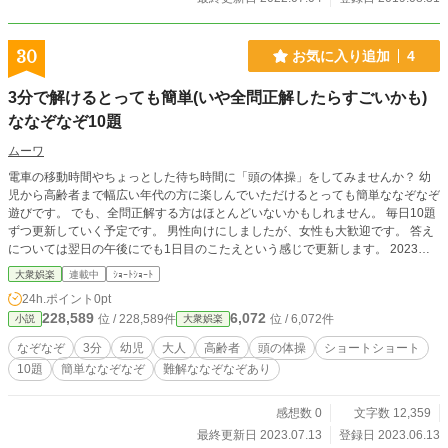
30
お気に入り追加
4
3分で解けるとっても簡単(いや全問正解したらすごいかも)
ななぞなぞ10題
ムーワ
電車の移動時間やちょっとした待ち時間に「頭の体操」をしてみませんか？ 幼
児から高齢者まで幅広い年代の方に楽しんでいただけるとっても簡単ななぞなぞ
遊びです。 でも、全問正解する方はほとんどいないかもしれません。 毎日10題
ずつ更新していく予定です。 男性向けにしましたが、女性も大歓迎です。 答え
については翌日の午後にでも1日目のこたえという感じで更新します。 2023年7
月13日で人気もないようなのでいったん中止しますが、リクエストなどがあれ
大衆娯楽
連載中
ｼｮｰﾄｼｮｰﾄ
ば再開します。よろしくお願いします。
24h.ポイント
0pt
228,589
6,072
位 / 228,589件
位 / 6,072件
小説
大衆娯楽
なぞなぞ
3分
幼児
大人
高齢者
頭の体操
ショートショート
10題
簡単ななぞなぞ
難解ななぞなぞあり
感想数 0
文字数 12,359
最終更新日 2023.07.13
登録日 2023.06.13