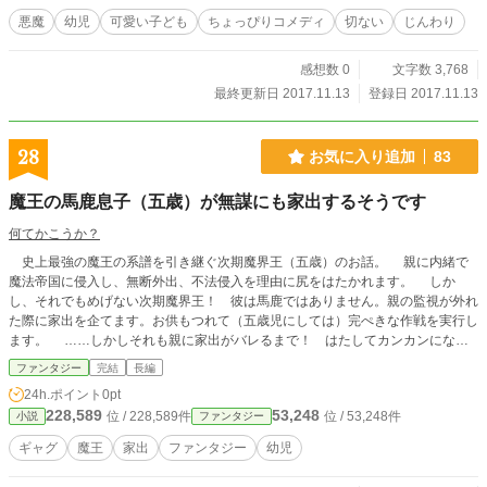
悪魔
幼児
可愛い子ども
ちょっぴりコメディ
切ない
じんわり
感想数 0
文字数 3,768
最終更新日 2017.11.13
登録日 2017.11.13
28
お気に入り追加
83
魔王の馬鹿息子（五歳）が無謀にも家出するそうです
何てかこうか？
史上最強の魔王の系譜を引き継ぐ次期魔界王（五歳）のお話。 親に内緒で
魔法帝国に侵入し、無断外出、不法侵入を理由に尻をはたかれます。 しか
し、それでもめげない次期魔界王！ 彼は馬鹿ではありません。親の監視が外れ
た際に家出を企てます。お供もつれて（五歳児にしては）完ぺきな作戦を実行し
ます。 ……しかしそれも親に家出がバレるまで！ はたしてカンカンになっ
た親の襲撃を彼は退けられるのか？ 次期魔界王・カテイナを起点に展開し
ファンタジー
完結
長編
てく物語、笑いあり、涙あり、バトルありの内容です。彼は彼なりに必死に努力
24h.ポイント
0pt
して進んでいきます。……が、性格が悪戯っ子を超えたワルガキなので努力の方
228,589
53,248
位 / 228,589件
位 / 53,248件
小説
ファンタジー
向がどこか間違っています。 彼の勘違いや間違えっぷり、どじっぷりをいろ
いろと楽しんでいってください。 次回から投稿時間を少し変えます。 ちょっと
ギャグ
魔王
家出
ファンタジー
幼児
早い時間にしてみます 完結は33話になるのであとちょっとだけお付き合いくだ
さい。