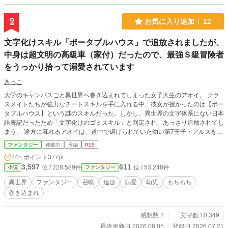
2
お気に入り追加
12
文字化けスキル「ポータブルハウス」で追放されましたが、
中身は超文明の高級車（家付）だったので、最強Ｓ級冒険者
をうっかり拾って溺愛されています
きっこ
大学のキャンパスごと異世界へ巻き込まれてしまった女子大生のアオイ。 クラ
スメイトたちが強力なチートスキルを手に入れる中、彼女が授かったのは【ポー
タブルハウス】という謎のスキルだった。しかし、異世界の文字体系にない日本
語表記だったため「文字化けのゴミスキル」と判定され、あっさり追放されてし
まう。 途方に暮れるアオイは、道中で虐げられていた幼い第7王子・アルスを保
護。ヤケクソで発動させたスキルは、外見こそ「馬車」だったが、中身は水道・
ファンタジー
連載中
長編
R15
電気・ネット・通販完備の超高級キャンピングカーだった！ 現代の便利グッズ
24h.ポイント
377pt
で快適なサバイバル生活を始めるアオイ。ある日、森の中で世界最強と恐れられ
3,597
611
位 / 228,589件
位 / 53,248件
小説
ファンタジー
るSSS級冒険者・レオンと出会う。 媚びない態度に、最強の男はなぜか強く惹
かれ始めて――？ 最強の「お家」と、マイペースな主人公。ちょっとワケあり
異世界
ファンタジー
召喚
追放
溺愛
幼児
もちもち
な幼児と、最強すぎる居候（？）と一緒に、のんびり気ままな異世界ロードトリ
巻き込まれ
ップへ出発！
感想数 2
文字数 10,349
最終更新日 2026.08.05
登録日 2026.07.21