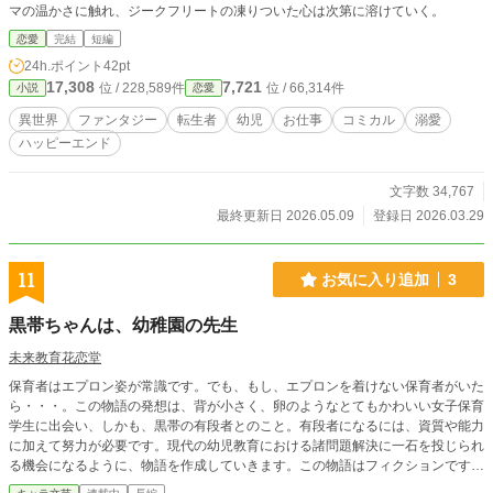
マの温かさに触れ、ジークフリートの凍りついた心は次第に溶けていく。
恋愛
完結
短編
24h.ポイント
42pt
17,308
7,721
位 / 228,589件
位 / 66,314件
小説
恋愛
異世界
ファンタジー
転生者
幼児
お仕事
コミカル
溺愛
ハッピーエンド
文字数 34,767
最終更新日 2026.05.09
登録日 2026.03.29
11
お気に入り追加
3
黒帯ちゃんは、幼稚園の先生
未来教育花恋堂
保育者はエプロン姿が常識です。でも、もし、エプロンを着けない保育者がいた
ら・・・。この物語の発想は、背が小さく、卵のようなとてもかわいい女子保育
学生に出会い、しかも、黒帯の有段者とのこと。有段者になるには、資質や能力
に加えて努力が必要です。現代の幼児教育における諸問題解決に一石を投じられ
る機会になるように、物語を作成していきます。この物語はフィクションです。
登場する人物、団体・名称等は架空であり、実在のものとは関係ありません。