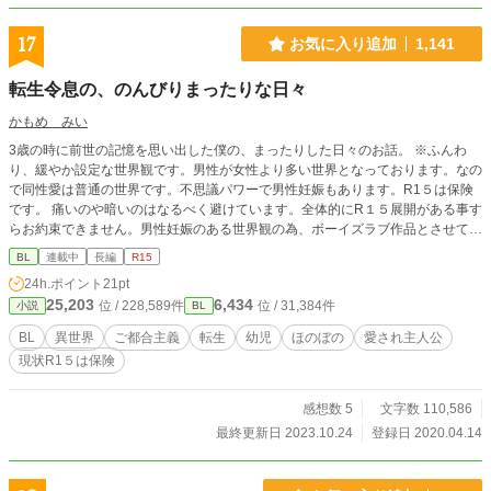
17
お気に入り追加
1,141
転生令息の、のんびりまったりな日々
かもめ みい
3歳の時に前世の記憶を思い出した僕の、まったりした日々のお話。 ※ふんわ
り、緩やか設定な世界観です。男性が女性より多い世界となっております。なの
で同性愛は普通の世界です。不思議パワーで男性妊娠もあります。R1５は保険
です。 痛いのや暗いのはなるべく避けています。全体的にR１５展開がある事す
らお約束できません。男性妊娠のある世界観の為、ボーイズラブ作品とさせて頂
いております。こちらはムーンライトノベル様にも投稿しておりますが、一部加
BL
連載中
長編
R15
筆修正しております。更新速度はまったりです。 ※無断転載はおやめくださ
24h.ポイント
21pt
い。Repost is prohibited.
25,203
6,434
位 / 228,589件
位 / 31,384件
小説
BL
BL
異世界
ご都合主義
転生
幼児
ほのぼの
愛され主人公
現状R1５は保険
感想数 5
文字数 110,586
最終更新日 2023.10.24
登録日 2020.04.14