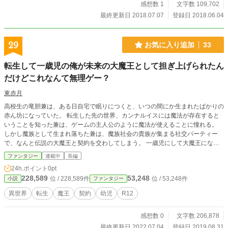
感想数 1
文字数 109,702
最終更新日 2018.07.07
登録日 2018.06.04
29
お気に入り追加
33
転生して一歳児の俺が未来の大魔王として担ぎ上げられたん
だけどこれなんて無理ゲー？
東赤月
高校生の竜胆兼は、ある日自宅で眠りにつくと、いつの間にか生まれたばかりの
赤ん坊になっていた。 転生した先の世界、カンナルイスには魔法が存在すると
いうことを知った兼は、ゲームの主人公のように魔法が使えることに憧れる。
しかし魔族として生まれ落ちた兼は、魔族社会の貴族が集まる社交パーティー
で、なんと伝説の大魔王と契約を交わしてしまう。 一歳児にして大魔王になる
という未来が決められてしまった兼は、ファンタジー世界を自由気ままに楽しく
ファンタジー
連載中
長編
過ごすという目標のため、どうにかその地位から抜け出そうとするのだが……？
24h.ポイント
0pt
228,589
53,248
位 / 228,589件
位 / 53,248件
小説
ファンタジー
異世界
転生
魔王
契約
幼児
R12
感想数 0
文字数 206,878
最終更新日 2022.07.04
登録日 2019.08.31