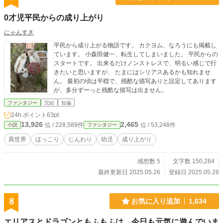
0才児平民からの成り上がり
にゃんすき
平民から成り上がる物語です。 カクヨム、なろうにも掲載し
ています。 小森田健一、転生してしまいました。 平民からの
スタートです。 出来るだけノンストレスで、明るい感じで行
きたいと思いますが、 たまにはシリアスあるかも知れませ
ん。 最初の頃は平穏で、残酷な描写ありと設定してあります
が、多分ずーっと残酷な描写は出ません。
ファンタジー
完結
短編
24h.ポイント
63pt
13,926
2,465
位 / 228,589件
位 / 53,248件
小説
ファンタジー
異世界
ほっこり
じんわり
幼児
成り上がり
感想数 5
文字数 150,284
最終更新日 2025.05.26
登録日 2025.05.26
8
お気に入り追加
1,634
エリアスとドラゴンともふもふは、今日も元気に遊んでいま