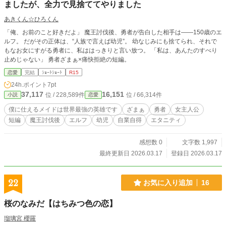
ましたが、全力で見捨ててやりました
あきくん☆ひろくん
「俺、お前のこと好きだよ」 魔王討伐後、勇者が告白した相手は――150歳のエ
ルフ。 だがその正体は、“人族で言えば幼児”。 幼なじみにも捨てられ、それで
もなお女にすがる勇者に、私ははっきりと言い放つ。 「私は、あんたのすべり
止めじゃない」 勇者ざまぁ×痛快拒絶の短編。
恋愛
完結
ｼｮｰﾄｼｮｰﾄ
R15
24h.ポイント
7pt
37,117
16,151
位 / 228,589件
位 / 66,314件
小説
恋愛
僕に仕えるメイドは世界最強の英雄です
ざまぁ
勇者
女主人公
短編
魔王討伐後
エルフ
幼児
自業自得
エタニティ
感想数 0
文字数 1,997
最終更新日 2026.03.17
登録日 2026.03.17
22
お気に入り追加
16
桜のなみだ【はちみつ色の恋】
瑠璃宮 櫻羅