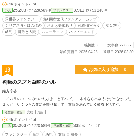
24h.ポイント
21pt
25,203
3,911
位 / 228,589件
位 / 53,248件
小説
ファンタジー
異世界ファンタジー
第6回次世代ファンタジーカップ
シリアス時々ほのぼの
ざまぁ要素あり
残虐描写あり
魔女(男)
幼児
魔族と人間
スローライフ
ハッピーエンド
感想数 0
文字数 72,656
最終更新日 2026.04.28
登録日 2026.03.30
13
お気に入り追加
6
蜜吸のスズと白蛇のハル
緒方宗谷
イバラの中に住みついたひよこと子ヘビ。 本来なら出会うはずのなかった
２人が、いくつもの難題を乗り越えて、友情を深めていく教養小説です。
児童書・童話
完結
短編
24h.ポイント
21pt
25,203
338
位 / 228,589件
位 / 4,652件
小説
児童書・童話
ファンタジー
童話
幼児
友情
成長