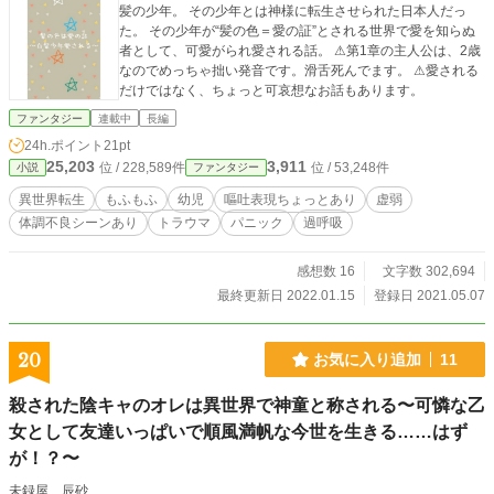
髪の少年。 その少年とは神様に転生させられた日本人だっ
た。 その少年が“髪の色＝愛の証”とされる世界で愛を知らぬ
者として、可愛がられ愛される話。 ⚠第1章の主人公は、2歳
なのでめっちゃ拙い発音です。滑舌死んでます。 ⚠愛される
だけではなく、ちょっと可哀想なお話もあります。
ファンタジー
連載中
長編
24h.ポイント
21pt
25,203
3,911
位 / 228,589件
位 / 53,248件
小説
ファンタジー
異世界転生
もふもふ
幼児
嘔吐表現ちょっとあり
虚弱
体調不良シーンあり
トラウマ
パニック
過呼吸
感想数 16
文字数 302,694
最終更新日 2022.01.15
登録日 2021.05.07
20
お気に入り追加
11
殺された陰キャのオレは異世界で神童と称される〜可憐な乙
女として友達いっぱいで順風満帆な今世を生きる……はず
が！？〜
未録屋 辰砂