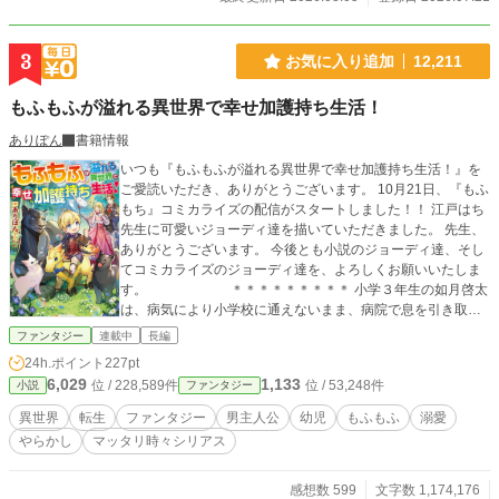
3
お気に入り追加
12,211
もふもふが溢れる異世界で幸せ加護持ち生活！
ありぽん
書籍情報
いつも『もふもふが溢れる異世界で幸せ加護持ち生活！』を
ご愛読いただき、ありがとうございます。 10月21日、『もふ
もち』コミカライズの配信がスタートしました！！ 江戸はち
先生に可愛いジョーディ達を描いていただきました。 先生、
ありがとうございます。 今後とも小説のジョーディ達、そし
てコミカライズのジョーディ達を、よろしくお願いいたしま
す。 ＊＊＊＊＊＊＊＊＊ 小学３年生の如月啓太
は、病気により小学校に通えないまま、病院で息を引き取っ
た。 次に気が付いたとき、啓太の前に女神さま現れて、啓太
ファンタジー
連載中
長編
自身の話を聞くことに。 そして啓太は別の世界の、マカリス
24h.ポイント
227pt
ター侯爵家次男、ジョーディ・マカリスターとして転生する
6,029
1,133
位 / 228,589件
位 / 53,248件
小説
ファンタジー
ことが決まる。 すくすくそだった啓太改めジョーディは１歳
に。 そしてジョーディには友達がいっぱい。でも友達は友達
異世界
転生
ファンタジー
男主人公
幼児
もふもふ
溺愛
でも、人間の友達ではありません。 ダークウルフの子供にホ
やらかし
マッタリ時々シリアス
ワイトキャットの子供に。何故か魔獣の友達だらけ。 そんな
ジョーディの毎日は、父(ラディス)母(ルリエット)長男(マイケ
ル)、そしてお友達魔獣達と一緒に、騒がしくも楽しく過ぎて
感想数 599
文字数 1,174,176