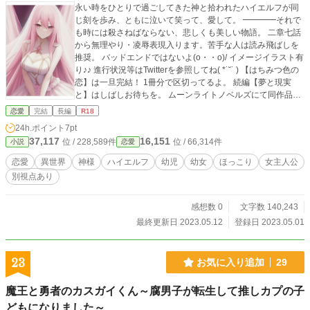
永い時をひとりで過ごしてきた神と拾われたハイエルフが同
じ刻を歩み、ともに泣いて笑って、愛して。 ━━━━それで
も時には殺さねばならない、悲しくも美しい物語。 二章七話
から無理やり・凌辱表現入ります。苦手な人は読み飛ばしを
推奨。 バッドエンドではないよ(o・・o)/ イメージイラスト有
り♪♪ 進行状況等はTwitterを参照してね( *˙˘˙ ) 【はちみつ色の
恋】は一旦完結！ 1冊分で区切ってるよ。 続編【夢と現実
と】はしばしお待ちを。 ムーンライトノベルズにて同作品掲
載。 スピンオフ作品の 『とある生真面目軍人の慕情』と
恋愛
完結
長編
R18
『ちびっこハイエルフ』は、なろうサイトにて連載中！
24h.ポイント
7pt
37,117
16,151
位 / 228,589件
位 / 66,314件
小説
恋愛
恋愛
異世界
神様
ハイエルフ
幼児
幼女
ほっこり
女主人公
別視点あり
感想数 0
文字数 140,243
最終更新日 2023.05.12
登録日 2023.05.01
23
お気に入り追加
29
魔王と勇者のカスガイくん～腐男子が転生して推しカプの子
どもになりました～