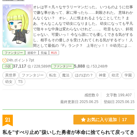
オレは平々凡々なサラリーマンだった。 いつものように仕事
で嫌な事があって、家に帰ったら……刺殺された。 意味わか
んなくない？ オレ、人に恨まれるようなことしてた？ ま
あ、そんなこんなで幼女になりました。 幼女になっても平凡
で陰キャな中身は変わらないけれど……。 吃音もない、斜視
じゃない、可愛いっ！ 今なら誰にでも優しくできる気がする
し、相手もその優しさを受け入れてくれる気がするぞッ！ 人
間として最低の『F』ランク？ 上等だッ！！ ※幼児によっ
ては台詞が平仮名のみのモノ、カタカナ混じりのモノになっ
ファンタジー
連載中
長編
R15
ています。読みづらく感じましたら申し訳ございません。成
24h.ポイント
7pt
長とともに読みやすくなります。 ※残酷描写/暴力描写→一話
37,117
5,888
位 / 228,589件
位 / 53,248件
小説
ファンタジー
で社会人の主人公が包丁で滅多刺しにされます。やだなー、
と思った方は二話から読んでください。しばらくは読めると
異世界
ファンタジー
転生
魔法
ほのぼの？
神童
幼児
学園
思います。 ※性的表現→主人公が赤ちゃんになります。赤ち
幼女
TS
ゃんの食事という事で乳が出てきます。二部からは全裸で寮
内を彷徨くお姉さんが出てきます。以上です。
感想数 0
文字数 199,407
最終更新日 2025.06.25
登録日 2025.06.15
21
お気に入り追加
17
私を“すべり止め”扱いした勇者が本命に捨てられて戻ってき