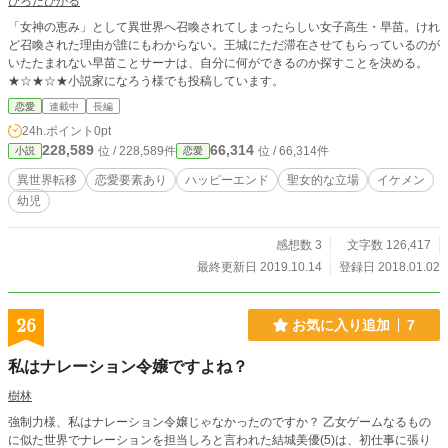
ひろたひかる
「女神の恵み」として異世界へ召喚されてしまったらしい女子高生・早苗。けれ
ど召喚された理由が誰にもわからない。王城にただ滞在させてもらっているのが
いたたまれない早苗ことサーナは、自分に何ができるのか探すことを決める。
★☆★☆★小説家になろう様でも投稿しています。
恋愛
連載中
長編
24h.ポイント
0pt
228,589
66,314
位 / 228,589件
位 / 66,314件
小説
恋愛
異世界転移
恋愛要素あり
ハッピーエンド
聖女的な立場
イケメン
幼児
感想数 3
文字数 126,417
最終更新日 2019.10.14
登録日 2018.01.02
26
お気に入り追加
7
私はナレーション令嬢ですよね？
樹林
強制力様、私はナレーション令嬢じゃなかったのですか？ 乙女ゲームなるもの
に似た世界でナレーションを担当しろと言われた結城美優(5)は、初仕事に張り