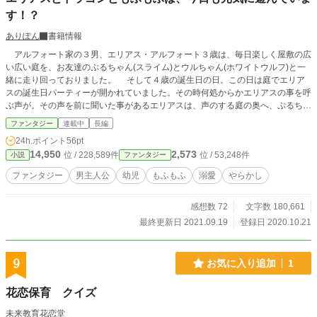
す！？
ありぽん
書籍情報
アルフォート家の３男、エリアス・アルフォート３歳は、毎日楽しく屋敷の広
い広い庭を、お友達のぷるちゃん(スライム)とウルちゃん(ホワイトウルフ)と一
緒に走り回っておりました。 そして４歳の誕生日の日。この日は庭でエリア
スの誕生日パーティーが開かれていました。その時何処からかエリアスの事を呼
ぶ声が。その声を前に聞いた事があるエリアスは、声のする庭の奥へ、ぷるちゃ
んとウルちゃんと３人進んで行きます。そこでエリアス達を待っていたものは？
ファンタジー
連載中
長編
剣と魔法そしてもふもふの溢れる世界で、繰り広げられるエリアスの大冒険。
24h.ポイント
56pt
周りを巻き込みながら、今日もエリアスはやらかします！ ＊エリアス本人登場
14,950
2,573
位 / 228,589件
位 / 53,248件
小説
ファンタジー
は２話からとなります。
ファンタジー
男主人公
幼児
もふもふ
溺愛
やらかし
感想数 72
文字数 180,661
最終更新日 2021.09.19
登録日 2020.10.21
9
お気に入り追加
1
花恋保育 クイズ
未来教育花恋堂