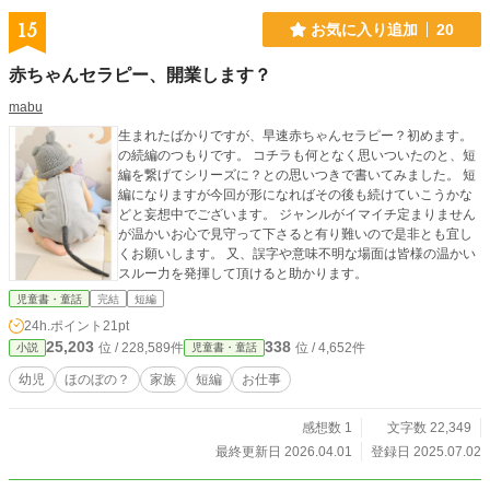
15
お気に入り追加
20
赤ちゃんセラピー、開業します？
mabu
生まれたばかりですが、早速赤ちゃんセラピー？初めます。
の続編のつもりです。 コチラも何となく思いついたのと、短
編を繋げてシリーズに？との思いつきで書いてみました。 短
編になりますが今回が形になればその後も続けていこうかな
どと妄想中でございます。 ジャンルがイマイチ定まりません
が温かいお心で見守って下さると有り難いので是非とも宜し
くお願いします。 又、誤字や意味不明な場面は皆様の温かい
スルー力を発揮して頂けると助かります。
児童書・童話
完結
短編
24h.ポイント
21pt
25,203
338
位 / 228,589件
位 / 4,652件
小説
児童書・童話
幼児
ほのぼの？
家族
短編
お仕事
感想数 1
文字数 22,349
最終更新日 2026.04.01
登録日 2025.07.02