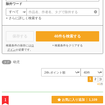
除外ワード
+ さらに詳しく検索する
保存する
46
件を検索する
検索条件の保存には
ロ
× 検索条件をクリアする
グイン
が必要です。
幼児
タグ
1
2
46
件
1
お気に入り追加
1,109