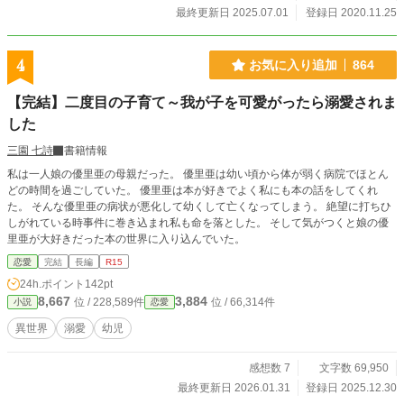
いきます。
最終更新日 2025.07.01
登録日 2020.11.25
4
お気に入り追加
864
【完結】二度目の子育て～我が子を可愛がったら溺愛されま
した
三園 七詩
書籍情報
私は一人娘の優里亜の母親だった。 優里亜は幼い頃から体が弱く病院でほとん
どの時間を過ごしていた。 優里亜は本が好きでよく私にも本の話をしてくれ
た。 そんな優里亜の病状が悪化して幼くして亡くなってしまう。 絶望に打ちひ
しがれている時事件に巻き込まれ私も命を落とした。 そして気がつくと娘の優
里亜が大好きだった本の世界に入り込んでいた。
恋愛
完結
長編
R15
24h.ポイント
142pt
8,667
3,884
位 / 228,589件
位 / 66,314件
小説
恋愛
異世界
溺愛
幼児
感想数 7
文字数 69,950
最終更新日 2026.01.31
登録日 2025.12.30