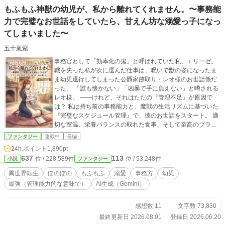
もふもふ神獣の幼児が、私から離れてくれません。〜事務能
力で完璧なお世話をしていたら、甘えん坊な溺愛っ子になっ
てしまいました〜
五十嵐紫
​事務官として「効率化の鬼」と呼ばれていた私、エリーゼ。
職を失った私が次に選んだ仕事は、呪いで獣の姿になったま
ま幼児退行してしまった公爵家跡取り・レオ様のお世話係だ
った。 ​「誰も懐かない」「凶暴で手に負えない」と噂される
レオ様。 ――けれど、それはただの『管理不足』が原因で
は？ ​私は持ち前の事務能力と、魔獣の生活リズムに基づいた
『完璧なスケジュール管理』で、彼のお世話をスタート。 適
切な室温、栄養バランスの取れた食事、そして至高のブラッ
シング。 ​私が粛々と業務をこなすと、あんなに凶暴だったレ
ファンタジー
連載中
長編
オ様が、みるみるうちにトロトロの甘えん坊に変貌し
24h.ポイント
1,890pt
て……！？ ​「おねえちゃん、だっこぉ……」 ​気づけば、私の
637
113
位 / 228,589件
位 / 53,248件
小説
ファンタジー
膝の上はふかふかの獣の公爵令息の定位置に。 完璧な管理を
目指したはずが、今日も彼にべったり甘やかされる、癒やし
異世界転生
ほのぼの
もふもふ
溺愛
事務方
幼児
と溺愛の（ちょっと困った）スローライフが幕を開ける。
最強（管理能力的な意味で）
AI生成（Gemini）
感想数 11
文字数 73,830
最終更新日 2026.08.01
登録日 2026.06.20