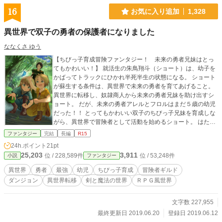
16
お気に入り追加
1,328
異世界で双子の勇者の保護者になりました
ななくさ ゆう
【ちびっ子育成冒険ファンタジー！ 未来の勇者兄妹はとっ
てもかわいい！】 就活生の朱鳥翔斗（ショート）は、幼子を
かばってトラックにひかれ半死半生の状態になる。 ショート
が蘇生する条件は、異世界で未来の勇者を育てあげること。
異世界に転移し、奴隷商人から未来の勇者兄妹を助け出すシ
ョート。 だが、未来の勇者アレルとフロルはまだ５歳の幼児
だった！！ とってもかわいい双子のちびっ子兄妹を育成しな
がら、異世界で冒険者として活動を始めるショート。 はたし
て、彼は無事双子を勇者に育て上げることができるのか！？
ファンタジー
完結
長編
R15
ちびっ子育成冒険ファンタジー小説開幕！！ ◇◆◇◆◇◆
24h.ポイント
21pt
◇◆◇ １話2000～3000文字前後になるように意識して執筆
25,203
3,911
位 / 228,589件
位 / 53,248件
小説
ファンタジー
しています（例外あり） ◇◆◇◆◇◆◇◆◇ カクヨムとノ
ベリズムにも投稿しています
異世界
勇者
最強
幼児
ちびっ子育成
冒険者ギルド
ダンジョン
異世界転移
剣と魔法の世界
ＲＰＧ風世界
文字数 227,955
最終更新日 2019.06.20
登録日 2019.06.12