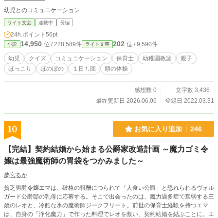
幼児とのコミュニケーション
ライト文芸
連載中
長編
24h.ポイント
56pt
14,950
202
位 / 228,589件
位 / 9,590件
小説
ライト文芸
幼児
クイズ
コミュニケーション
保育士
幼稚園教諭
親子
ほっこり
ほのぼの
１日⒈回
頭の体操
感想数 0
文字数 3,436
最終更新日 2026.06.06
登録日 2022.03.31
10
お気に入り追加
246
【完結】契約結婚から始まる公爵家改造計画 ～魔力ゴミ令
嬢は最強魔術師の胃袋をつかみました～
夢宮るか
貧乏男爵令嬢エマは、破格の報酬につられて「人食い公爵」と恐れられるヴォル
ガード公爵邸の乳母に応募する。そこで出会ったのは、魔力過多症で衰弱する三
歳のレオと、冷酷な氷の魔術師ジークフリート。前世の保育士経験を持つエマ
は、自身の「浄化魔力」で作った料理でレオを救い、契約結婚を結ぶことに。エ