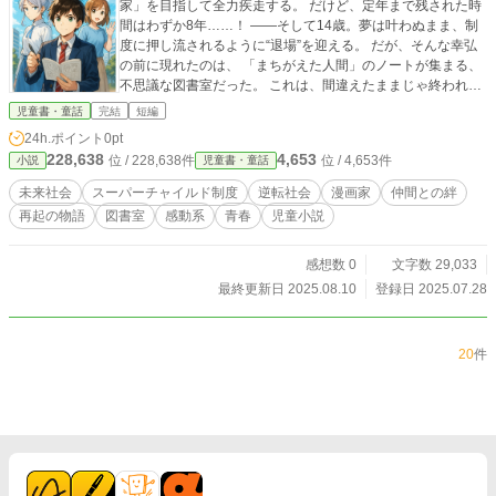
家」を目指して全力疾走する。 だけど、定年まで残された時
間はわずか8年……！ ――そして14歳。夢は叶わぬまま、制
度に押し流されるように“退場”を迎える。 だが、そんな幸弘
の前に現れたのは、 「まちがえた人間」のノートが集まる、
不思議な図書室だった。 これは、間違えたままじゃ終われな
かった少年たちの“再スタート”の物語。 描けなかった物語
児童書・童話
完結
短編
の“つづき”は、きっと君の手の中にある。
24h.ポイント
0pt
228,638
4,653
位 / 228,638件
位 / 4,653件
小説
児童書・童話
未来社会
スーパーチャイルド制度
逆転社会
漫画家
仲間との絆
再起の物語
図書室
感動系
青春
児童小説
感想数 0
文字数 29,033
最終更新日 2025.08.10
登録日 2025.07.28
20
件