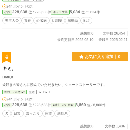
った。そんな命斗に手を差し伸べたのは流星だった。 『たと
24h.ポイント
0pt
え運命の歯車が狂っても，俺は隣にいることを選ぶよ』 どう
228,638
5,634
位 / 228,638件
位 / 5,634件
小説
キャラ文芸
すれば君みたいに強くなれる？ どうすれば君の様に生きられ
る？ どうすればいつまでも君の隣にいれる…？ これはわずか
男主人公
青春
心臓病
幼馴染
感動系
BL?
な時を生きる青年と，彼の隣で生きることを決めた青年たち
の物語＿＿＿。
感想数 0
文字数 26,454
最終更新日 2025.05.10
登録日 2025.02.21
4
お気に入り追加
0
キミ。
Haru,d
犬好きの皆さんに読んでいただきたい、ショートストーリーです。
ｴｯｾｲ・ﾉﾝﾌｨｸｼｮﾝ
完結
ｼｮｰﾄｼｮｰﾄ
24h.ポイント
0pt
228,638
8,860
位 / 228,638件
位 / 8,860件
小説
ｴｯｾｲ・ﾉﾝﾌｨｸｼｮﾝ
犬
日常
ほっこり
家族
感動系
感想数 0
文字数 1,436