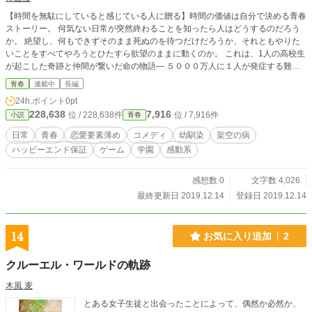
【時間を無駄にしていると感じている人に贈る】時間の価値は自分で決める青春
ストーリー。 何気ない日常が突然終わることを知ったら人はどうするのだろう
か。 絶望し、何もできずそのまま死ぬのを待つだけだろうか、それともやりた
いことをすべてやろうとひたすら欲望のままに動くのか。 これは、1人の高校生
が起こした奇跡と仲間が繋いだ命の物語― ５０００万人に１人が発症する難
病、後天性心筋機能低下症と診断された高校生が、一度諦めた夢を大切な仲間
青春
連載中
長編
と、小さい頃に母を亡くし男手１つで育ててくれた父と一緒に、「生きた証」を
24h.ポイント
0pt
遺す物語。 ※この作品は、ノベル調ではなくゲーム調で書かれています。 登場
228,638
7,916
位 / 228,638件
位 / 7,916件
小説
青春
人物名：「セリフ」となっているのがほとんどなので予めご了承ください。 ノ
ベルゲーム化予定です。
日常
青春
恋愛要素薄め
コメディ
幼馴染
架空の病
ハッピーエンド保証
ゲーム
学園
感動系
感想数 0
文字数 4,026
最終更新日 2019.12.14
登録日 2019.12.14
14
お気に入り追加
2
クルーエル・ワールドの軌跡
木風 麦
とある女子生徒と出会ったことによって、偶然か必然か、