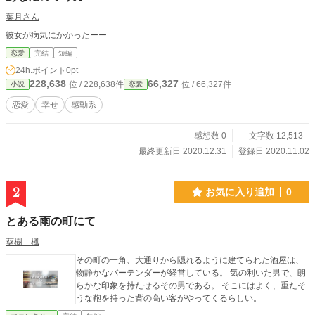
葉月さん
彼女が病気にかかったーー
恋愛
完結
短編
24h.ポイント
0pt
228,638
66,327
位 / 228,638件
位 / 66,327件
小説
恋愛
恋愛
幸せ
感動系
感想数 0
文字数 12,513
最終更新日 2020.12.31
登録日 2020.11.02
2
お気に入り追加
0
とある雨の町にて
葵樹 楓
その町の一角、大通りから隠れるように建てられた酒屋は、
物静かなバーテンダーが経営している。 気の利いた男で、朗
らかな印象を持たせるその男である。 そこにはよく、重たそ
うな鞄を持った背の高い客がやってくるらしい。