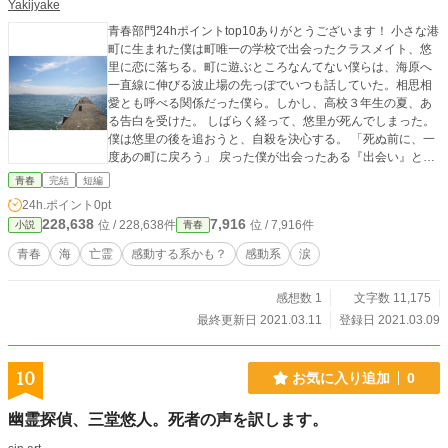
Yakijyake
青春部門24hポイントtop10ありがとうございます！ 小さな港
町に生まれた僕は町唯一の学校で出会ったクラスメイト、悠
里に恋に落ちる。町に遊ぶところなんてない僕らは、海原へ
一直線に伸びる波止場の先っぽでいつも話していた。相思相
愛とも呼べる関係だった僕ら。しかし、高校３年生の夏、あ
る告白を受けた。 しばらく経って、悠里が死んでしまった。
僕は悠里の後を追おうと、自殺を決心する。 「死ぬ前に、一
度あの町に戻ろう」 戻った僕が出会ったある『出会い』と
は…？ 夢なのか、現実なのか。錯覚なのか、本物なのか。 幼
青春
完結
短編
き頃の思い出の波止場で物語は動き出す…… 短編小説です。
24h.ポイント
0pt
投稿予定は以下の通り… 上；投稿済み！ 下；投稿済み！
228,638
7,916
位 / 228,638件
位 / 7,916件
小説
青春
青春
海
亡霊
感動する系かも？
感動系
涙
感想数 1
文字数 11,175
最終更新日 2021.03.11
登録日 2021.03.09
10
お気に入り追加
0
幽霊探偵、三堂悠人。死者の声を訳します。