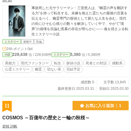
sin art
事故死した元サラリーマン・三堂悠人は、“幽霊の声を翻訳す
る力”を持って転生する。未練を抱えた霊たちの最後の言葉を
伝えるべく、幽霊専門の探偵として新たな人生を歩む。現代
の街にひそむ心残りの数々を解決していく中で、やがて“境
界”の崩壊を目論む黒幕の存在が明らかに―― 魂を揺さぶる転
生ミステリー小説
ミステリー
連載中
長編
24h.ポイント
0pt
228,638
5,380
位 / 228,638件
位 / 5,380件
小説
ミステリー
異能力
現代ファンタジー
転生
探偵小説
死者との対話
感動系
心霊ミステリー
幽霊
切ない系
完結予定
感想数 0
文字数 13,845
最終更新日 2025.03.31
登録日 2025.03.30
11
お気に入り追加
1
COSMOS ～百億年の歴史と一輪の秋桜～
碧桜 詞帆