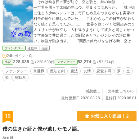
それは幼き日の夢が紡ぐ、空と歌と、絆の物語――。 ―
―世界を照らす太陽の光は今、弱まりつつあった。 城下街
に住まう少年ジンレイは、毎日ため息をつきながらも実家の
料亭の給仕に勤しんでいた。 これからもこの日常が変わり
なく続くと思ってたが……。 世界を救うべく幼馴染みの１
人ユリエナが旅立ち、入れ違うようにして彼女と同じくかつ
て学修院で共に過ごした幼馴染みたちがジンレイの許に集
い、物語が動き出す。 〝闇夜の終わりを告げる時、空は希
望を歌う〟 グリームランドに古くから伝わる口承の真の意
ファンタジー
連載中
長編
味とは――。 これは、夢を諦めかけた少年が、願いを叶え
24h.ポイント
0pt
るために力を得た幼馴染みたちに背中を押されて再び走り出
228,638
53,274
位 / 228,638件
位 / 53,274件
小説
ファンタジー
す――空と歌と、絆の物語。 ☆。.:＊・゜☆。.:＊・゜☆。.:
＊・゜☆。.:＊・゜☆。.:＊・゜ 自分の投稿歴の詳細すぐ忘れ
ファンタジー
異世界
魔法と剣
魔法
友情
恋愛未満
夢
空
るので、そっと置いておきます。笑 第19回電撃小説大賞
歌
感動系
二次選考通過 第4回GA文庫大賞(後期) 二次選考通過 ｴﾌﾞﾘ
ｽﾀ 執筆応援ｷｬﾝﾍﾟｰﾝ『仲間の絆』 大賞受賞 第1回アニメで世
界へ！小説大賞 一次選考通過 ☆。.:＊・゜☆。.:＊・゜
感想数 1
文字数 179,646
☆。.:＊・゜☆。.:＊・゜☆。.:＊・゜ ※本作はエブリスタ、
最終更新日 2020.08.28
登録日 2020.08.01
ネオページ、TALESにも掲載しています。無断転載禁止、AI
学習禁止とさせていただきます。
13
お気に入り追加
2
僕の生きた証と僕が遺したモノ語。
律血髏