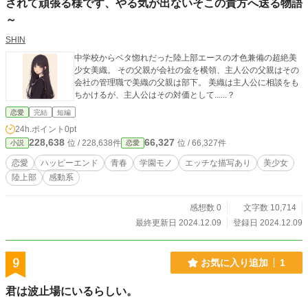
されて頑張る様です、やる気が出ないそこの貴方へ送る物語
持ちで読んでいただけたら幸いです。 ※本作はエブリスタに
も掲載しています。無断転載禁止、AI学習禁止とさせていた
～
だきます。
SHIN
中学校からベタ惚れだった陸上部エースの才色兼備の超絶美
少女美織。 その父親が会社の金を横領、主人公の父親はその
会社の管理職で美織の父親は部下。 美織は主人公に相談をも
ちかけるが、主人公はその対価として......？
恋愛
完結
短編
24h.ポイント
0pt
228,638
66,327
位 / 228,638件
位 / 66,327件
小説
恋愛
恋愛
ハッピーエンド
青春
学園モノ
エッチな描写あり
美少女
陸上部
感動系
感想数 0
文字数 10,714
最終更新日 2024.12.09
登録日 2024.12.09
9
お気に入り追加
1
君は波止場にいるらしい。