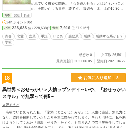
かれていく微妙な関係… 「心を通わせる」とはどういうこと
か、を問いかける青春小説です。 毎週火、木、土の16:30に
更新。
青春
完結
長編
24h.ポイント
0pt
228,638
7,916
位 / 228,638件
位 / 7,916件
小説
青春
青春
恋愛
言葉
手話
いじめ
感動系
感動
感動する系かも？
学校
感想数 0
文字数 26,591
最終更新日 2021.06.05
登録日 2021.04.27
18
お気に入り追加
8
異世界＜おせっかい＞人情ラプソディ～いや、『おせっかい
スキル』で無双って何⁉️～
立沢るうど
高校でいじめられた私、『常添（とこぞえ）みか』は、人生に絶望、無気力に
なり、道路を横断していたところを車に轢かれてしまう。それと同時に、私を助
けようとしてくれた『瀬海（せうみ）たすく』も巻き込んで異世界転生してしま
った。 転生先は金髪美少女二人。でも、私には彼が男の姿のままに見えるん