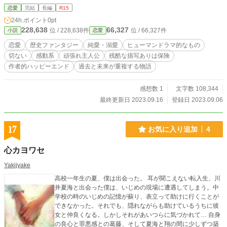
く。 エイダは乗り物酔いに必死に耐えながら、一路、伝説が生まれた舞台の
恋愛
完結
長編
R15
北部「ヘイヴン」へと向かった。 当主に出された奇妙な条件に従い、ヘイヴ
24h.ポイント
0pt
ンに留まるうちに巻き込まれた、ヘイヴン家の孫・レナルドとの婚約騒動。レナ
228,638
66,327
位 / 228,638件
位 / 66,327件
小説
恋愛
ルドと共に厳重に隠されていた歴史を紐解く時間が、エイダの心にレナルドとの
確かな絆と変化をもたらしていく。 辿り着いた歴史の真実に、エイダは本当
恋愛
歴史ファンタジー
純愛・溺愛
ヒューマンドラマ的なもの
に求める自分の道を見つけた。 1900年代の架空の世界を舞台に、美しく残酷
切ない
感動系
頑張れ主人公
残酷な描写ありは保険
な歴史を辿る愛の物語。
作者的ハッピーエンド
過去と未来が重複する物語
感想数 1
文字数 108,344
最終更新日 2023.09.16
登録日 2023.09.06
17
お気に入り追加
4
心カヨワセ
Yakijyake
高校一年生の夏、僕は出会った。 耳が聞こえない転入生、川
井夏海と出会った僕は、いじめの現場に遭遇してしまう。中
学校の時のいじめの記憶が蘇り、表立って助けに行くことが
できなかった。それでも、隠れながらも助けているうちに彼
女と仲良くなる。しかしそれがあいつらに気づかれて… 自身
の良心と罪悪感との葛藤、そして夏海と翔の間に少しずつ築