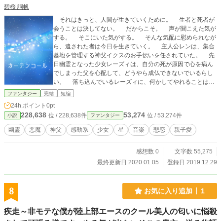
碧桜 詞帆
それはきっと、人間が生きていくために。 生者と死者が
会うことは決してない。 だからこそ。 声が聞こえた気が
する。 そこにいた気がする。 そんな気配に慰められなが
ら、遺された者は今日を生きていく。 主人公レンは、集合
墓地を管理する神父イクスのお手伝いを任されていた。 先
日幽霊となった少女レーズィは、自分の死が原因で心を病ん
でしまった父を心配して、どうやら成仏できないでいるらし
い。 落ち込んでいるレーズィに、何かしてやれることはな
いかと探すレンだが――。 ※ゲーム用シナリオとして書き
ファンタジー
完結
短編
上げたものを、小説版に手直ししたものです。 背景・スチ
24h.ポイント
0pt
ル・BGM・SE・キャラの登場退出などに頼って描写していな
228,638
53,274
位 / 228,638件
位 / 53,274件
小説
ファンタジー
いところも多々あるので、読みにくいかもしれません…。
元々は友人に大学の学祭展示用として頼まれて作ったシナリ
幽霊
悪魔
神父
感動系
少女
星
音楽
悲恋
親子愛
オです。 1ルート10分程度で終わる、背景やスチルは極力
少なく、キャラ絵は5人程度、ルートは3つ、そのうち隠れエ
感想数 0
文字数 55,275
ンディングに行くのは1つのみ、など友人の希望と制作する方
の負担を減らすなどの色々な制約のもと制作しております。
最終更新日 2020.01.05
登録日 2019.12.29
なので、上から順に読んでいっていただけたら作者として
は嬉しい限りですが、ルートごとの違いが微々たるもので、
何度も同じだったり似た場面が出て、しつこく感じるかもし
8
お気に入り追加
1
れません…。 ルート名はユーザーに見えないと思ってかな
り遊んで付けてます。読んでもらうのが申し訳ないような仕
疾走～非モテな僕が陸上部エースのクール美人の匂いに悩殺
様ですが、サウンドノベルゲームをプレイしているような気