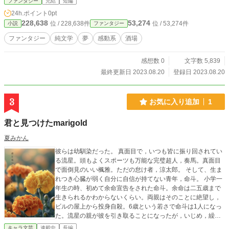
ファンタジー
完結
短編
24h.ポイント
0pt
228,638
53,274
位 / 228,638件
位 / 53,274件
小説
ファンタジー
ファンタジー
純文学
夢
感動系
酒場
感想数 0
文字数 5,839
最終更新日 2023.08.20
登録日 2023.08.20
3
お気に入り追加
1
君と見つけたmarigold
夏みかん
彼らは幼馴染だった。 真面目で，いつも皆に振り回されてい
る流星。頭もよくスポーツも万能な完璧超人，奏馬。真面目
で面倒見のいい楓雅。ただの怠け者，涼太郎。 そして、生ま
れつき心臓が弱く自分に自信が持てない青年，命斗。 小学一
年生の時、初めて余命宣告をされた命斗。余命は二五歳まで
生きられるかわからないくらい。両親はそのことに絶望し，
ビルの屋上から投身自殺。6歳という若さで命斗は1人になっ
た。流星の親が彼を引き取ることになったが，いじめ，繰り
返す心臓発作と入院生活。命斗の心はもうすでにボロボロだ
キャラ文芸
連載中
長編