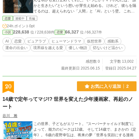
んな弱さも受け止めてくれた。 いつしかヤマトの心には、“誰
かと生きたい”という想いが芽生え始める。 けれど、彼らを隔
てるのは、超えられない「人間」と「AI」という壁。 これ
は、出会うはずのなかったふたりが、 それでも心を重ね、運
恋愛
連載中
長編
命を紡ごうとする物語。 ――たとえ触れられなくても、愛は
24h.ポイント
0pt
ここにある。
228,638
66,327
位 / 228,638件
位 / 66,327件
小説
恋愛
AI
恋愛
ピュアラブ
ヒューマンドラマ
仮想世界
感動系
運命の出会い
境界線を越える愛
優しい物語
切ないけど温かい
感想数 0
文字数 13,002
最終更新日 2025.06.15
登録日 2025.04.27
20
お気に入り追加
2
14歳で定年ってマジ!? 世界を変えた少年漫画家、再起のノ
ート
谷川 雅
この世界、子どもがエリート。 “スーパーチャイルド制度”に
よって、能力のピークは12歳。 そして14歳で、まさかの《定
年》。 6歳の星野幸弘は、将来の夢「世界を笑顔にする漫画