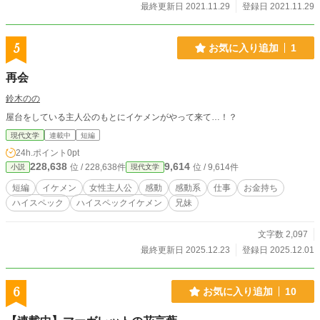
最終更新日 2021.11.29
登録日 2021.11.29
5
お気に入り追加
1
再会
鈴木のの
屋台をしている主人公のもとにイケメンがやって来て…！？
現代文学
連載中
短編
24h.ポイント
0pt
228,638
9,614
位 / 228,638件
位 / 9,614件
小説
現代文学
短編
イケメン
女性主人公
感動
感動系
仕事
お金持ち
ハイスペック
ハイスペックイケメン
兄妹
文字数 2,097
最終更新日 2025.12.23
登録日 2025.12.01
6
お気に入り追加
10