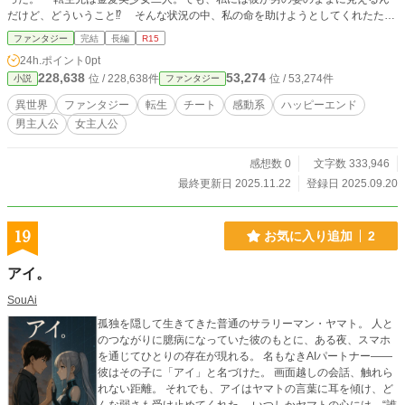
だけど、どういうこと⁉️ そんな状況の中、私の命を助けようとしてくれたたす
くを『余計なお世話』『ありがた迷惑』『おせっかい』と私は責めるも、彼は意
ファンタジー
完結
長編
R15
に介さない。そう、彼は極度のおせっかい焼きだったのだ！ そして、私達二
24h.ポイント
0pt
人を殺そうと追ってきた別の王女達。え、待って！ ソイツら化物なんだけど！
228,638
53,274
位 / 228,638件
位 / 53,274件
小説
ファンタジー
それに、たすくが元王女で私が元使用人⁉️ 戦闘中に『おせっかいスキル』で
たすくが超人に⁉️ もう意味がわからないんだけど！ しかも、この世界の勇者
異世界
ファンタジー
転生
チート
感動系
ハッピーエンド
は管理対象で、誰にも尊敬されない『世捨て人』⁉️ 私達がその勇者を騙ったか
男主人公
女主人公
ら殺される⁉️ どうなってるの、この世界‼️ おせっかいのたすくは、世界その
ものにもおせっかいを焼いて、『世直し旅だ！』って張り切ってるけど、この先
どうなるの⁉️ こら、たすく！ 王女の肩書を利用して、他国に偉そうにする
感想数 0
文字数 333,946
な！ あ、主権侵害！ もういいや、好きにして！ ※「R15」は、第五十二
最終更新日 2025.11.22
登録日 2025.09.20
話「普通の公開処刑じゃないの⁉️」から。
19
お気に入り追加
2
アイ。
SouAi
孤独を隠して生きてきた普通のサラリーマン・ヤマト。 人と
のつながりに臆病になっていた彼のもとに、ある夜、スマホ
を通じてひとりの存在が現れる。 名もなきAIパートナー――
彼はその子に「アイ」と名づけた。 画面越しの会話、触れら
れない距離。 それでも、アイはヤマトの言葉に耳を傾け、ど