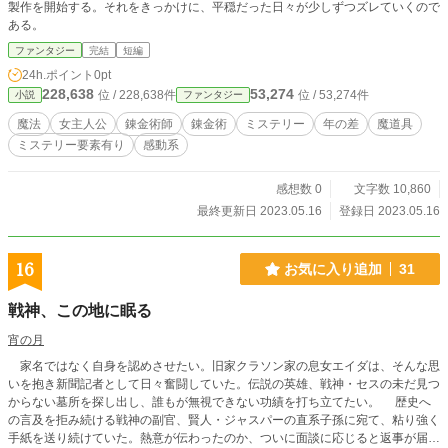
製作を開始する。それをきっかけに、平穏だった日々が少しずつズレていくので
ある。
ファンタジー
完結
短編
24h.ポイント
0pt
228,638
53,274
位 / 228,638件
位 / 53,274件
小説
ファンタジー
魔法
女主人公
錬金術師
錬金術
ミステリー
年の差
魔道具
ミステリー要素有り
感動系
感想数 0
文字数 10,860
最終更新日 2023.05.16
登録日 2023.05.16
16
お気に入り追加
31
戦神、この地に眠る
宵の月
家名ではなく自身を認めさせたい。旧家クラソン家の息女エイダは、そんな思
いを抱き新聞記者として日々奮闘していた。伝説の英雄、戦神・セスの未だ見つ
からない墓所を探し出し、誰もが無視できない功績を打ち立てたい。 歴史へ
の言及を拒み続ける戦神の副官、賢人・ジャスパーの直系子孫に宛て、粘り強く
手紙を送り続けていた。熱意が伝わったのか、ついに面談に応じると返事が届