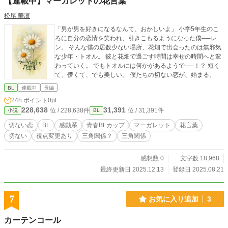
【連載中】マーガレットの花言葉
松尾 華凛
「男が男を好きになるなんて、おかしいよ」 小学5年生のこ
ろに自分の恋情を笑われ、引きこもるようになった僕──レ
ン。 そんな僕の居数少ない場所、花畑で出会ったのは無邪気
な少年・トオル。 彼と花畑で過ごす時間は幸せの時間へと変
わっていく。 でもトオルには何かがあるようで──！？ 短く
て、儚くて、でも美しい。 僕たちの切ない恋が、始まる。
BL
連載中
長編
24h.ポイント
0pt
228,638
31,391
位 / 228,638件
位 / 31,391件
小説
BL
切ない恋
BL
感動系
青春BLカップ​
マーガレット
花言葉
切ない
視点変更あり
三角関係？
三角関係
感想数 0
文字数 18,968
最終更新日 2025.12.13
登録日 2025.08.21
7
お気に入り追加
3
カーテンコール