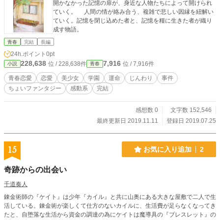
開かなかった記憶の扉が、身近な人物たちによって開けられ
ていく。 人間の情が絡み合う、複雑で悲しい因縁を紐解い
ていく。記憶を閉じ込めた者と、記憶を糧に生きた者が織り
成す物語。
青春
完結
長編
24h.ポイント
0pt
228,638
7,916
位 / 228,638件
位 / 7,916件
小説
青春
青春恋愛
恋愛
美少女
学園
運命
じんわり
事件
ちょいファンタジー
感動系
完結
感想数 0
文字数 152,546
最終更新日 2019.11.11
登録日 2019.07.25
15
お気に入り追加
2
奇跡からの出会い
千道奏人
錬金術師の『ケイト』は少年『カイル』と共に山奥にある大きな屋敷で二人で生
活している。錬金術が楽しくて仕方のないカイルに、生活費が足らなくなってき
たと、自堕落な生活から資金の調達の為にケイトは魔導具の『ブレスレット』の