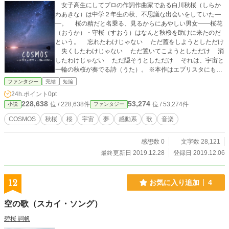
女子高生にしてプロの作詞作曲家である白川秋桜（しらか
わあきな）は中学２年生の秋、不思議な出会いをしていた―
―。 桜の精だと名乗る、見るからにあやしい男女――桜花
（おうか）・守桜（すおう）はなんと秋桜を助けに来たのだ
という。 忘れたわけじゃない ただ蓋をしようとしただけ
失くしたわけじゃない ただ置いてこようとしただけ 消
したわけじゃない ただ隠そうとしただけ それは、宇宙と
一輪の秋桜が奏でる詩（うた）。 ※本作はエブリスタにも掲
載しています。無断転載禁止、AI学習禁止とさせていただき
ファンタジー
完結
短編
ます。
24h.ポイント
0pt
228,638
53,274
位 / 228,638件
位 / 53,274件
小説
ファンタジー
COSMOS
秋桜
桜
宇宙
夢
感動系
歌
音楽
感想数 0
文字数 28,121
最終更新日 2019.12.28
登録日 2019.12.06
12
お気に入り追加
4
空の歌（スカイ・ソング）
碧桜 詞帆