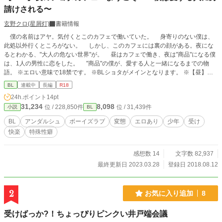
請けされる〜
玄野クロ(星屑灯)
書籍情報
僕の名前はアヤ。気付くとこのカフェで働いていた。 身寄りのない僕は、
此処以外行くところがない。 しかし、このカフェには裏の顔がある。夜にな
るとわかる、"大人の危ない世界"が。 昼はカフェで働き、夜は"商品"になる僕
は、1人の男性に恋をした。 "商品"の僕が、愛する人と一緒になるまでの物
語。 ※エロい意味で18禁です。 ※BLショタがメインとなります。 ※【昼】は
カフェ中心お話、【夜】は夜のお店中心のお話です。 ※R18部分は【夜】の*の
BL
連載中
長編
R18
付く話に含まれます(若干見定めが甘いですのでご注意ください) ※一部性欲の捌
24h.ポイント
14pt
け口のような描写があります。 ※だいたいが変態です。 ※愛する人とはいちゃ
31,234
8,098
位 / 228,850件
位 / 31,439件
小説
BL
ラブします。 ※但し、男の子の年齢は18over、見た目がこどもという設定で
す。 Key Word*** 少年、青年、男子、ボーイズラブ、BL、男の娘、コスプレ、
BL
アンダルシュ
ボーイズラブ
変態
エロあり
少年
受け
女装、甘々、あまあま、調教、性、いじめ、セックス、SEX、アダルト、18指
快楽
特殊性癖
定、いちゃらぶ、年の差、男同士、玩具、和姦、愛、恋、片思い、両思い、売
買、身請け、小学生、大学生、童顔、しょた、性癖、変態、特殊、男性向け、女
性向け、同性愛、ハード、えっち、H、エッチ
感想数 14
文字数 82,937
最終更新日 2023.03.28
登録日 2018.08.12
2
お気に入り追加
8
受けばっか?！ちょっぴりピンクい井戸端会議