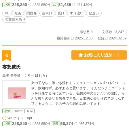
228,850
31,439
位 / 228,850件
位 / 31,439件
小説
BL
BL
短編
関西弁
腐向け
受け
すれ違い
勘違い
恋愛要素あり
感想数 0
文字数 13,247
最終更新日 2025.12.03
登録日 2024.02.09
4
お気に入り追加
3
妄想彼氏
黒瀬 星夢良（くろせ ほむら）
女の子なら、誰でも憧れるシチュエーションの1つや2つ…い
や、数知れず、必ずあると思います。 そんなシチュエーショ
ンを想像する時に必ずいる、妄想の中の自分だけの彼氏。 そ
んな彼との会話を想像できる、日常的な会話形式で楽しんで
頂けるように、男の子の台詞のみ描いてます。
恋愛
連載中
長編
24h.ポイント
0pt
228,850
66,374
位 / 228,850件
位 / 66,374件
小説
恋愛