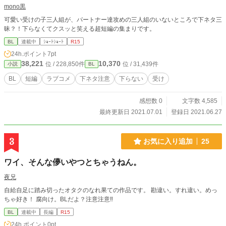
mono黒
可愛い受けの子三人組が、パートナー達攻めの三人組のいないところで下ネタ三
昧？！下らなくてクスッと笑える超短編の集まりです。
BL
連載中
ｼｮｰﾄｼｮｰﾄ
R15
24h.ポイント
7pt
38,221
10,370
位 / 228,850件
位 / 31,439件
小説
BL
BL
短編
ラブコメ
下ネタ注意
下らない
受け
感想数 0
文字数 4,585
最終更新日 2021.07.01
登録日 2021.06.27
3
お気に入り追加
25
ワイ、そんな儚いやつとちゃうねん。
夜兄
自給自足に踏み切ったオタクのなれ果ての作品です。 勘違い。すれ違い。めっ
ちゃ好き！ 腐向け。BLだよ？注意注意‼
BL
連載中
長編
R15
24h.ポイント
0pt