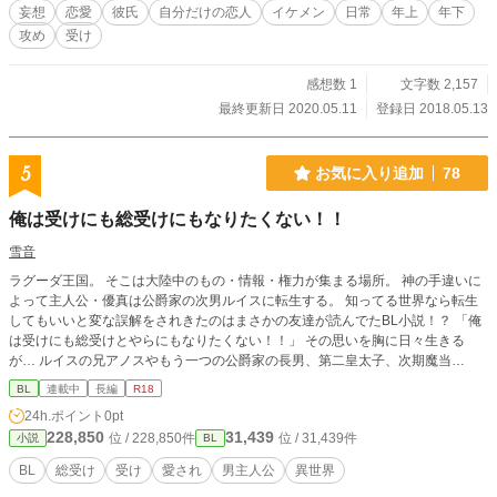
妄想
恋愛
彼氏
自分だけの恋人
イケメン
日常
年上
年下
攻め
受け
感想数 1
文字数 2,157
最終更新日 2020.05.11
登録日 2018.05.13
5
お気に入り追加
78
俺は受けにも総受けにもなりたくない！！
雪音
ラグーダ王国。 そこは大陸中のもの・情報・権力が集まる場所。 神の手違いに
よって主人公・優真は公爵家の次男ルイスに転生する。 知ってる世界なら転生
してもいいと変な誤解をされきたのはまさかの友達が読んでたBL小説！？ 「俺
は受けにも総受けとやらにもなりたくない！！」 その思いを胸に日々生きる
が… ルイスの兄アノスやもう一つの公爵家の長男、第二皇太子、次期魔当
主…… とにかく狙われまくりで！？ 溺愛してくるわ俺を奪い合うわセクハラす
BL
連載中
長編
R18
るわでもう大変！！ そんな主人公優真ことルイスの波乱万丈物語
24h.ポイント
0pt
228,850
31,439
位 / 228,850件
位 / 31,439件
小説
BL
BL
総受け
受け
愛され
男主人公
異世界