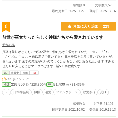
感想数 0
文字数 9,573
最終更新日 2025.07.27
登録日 2025.07.16
6
お気に入り追加
229
前世が巫女だったらしく神様たちから愛されています
天音の柊
月華は前世がとても力の強い巫女で神たちから愛されていた… .☆.｡.:.+*:ﾟ+｡
.ﾟ･*..☆.｡.:*.☆.｡.:.+ 自己満足で書いてます 日本神話を参考に書いていますが、
色々違います 医学の知識がないのでよく分からない部分あると思います すみま
せん R18入るとこはマークつけます 1話500字程度です
BL
連載中
長編
R18
24h.ポイント
0pt
228,850
31,439
位 / 228,850件
位 / 31,439件
小説
BL
BL
日本神話風
神様
溺愛
ファンタジー？
総愛され
受け
感想数 3
文字数 24,197
最終更新日 2021.10.02
登録日 2019.12.13