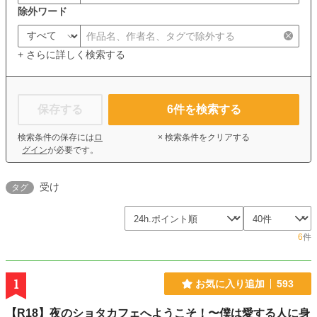
除外ワード
+ さらに詳しく検索する
保存する
6
件を検索する
検索条件の保存には
ロ
× 検索条件をクリアする
グイン
が必要です。
受け
タグ
6
件
1
お気に入り追加
593
【R18】夜のショタカフェへようこそ！〜僕は愛する人に身