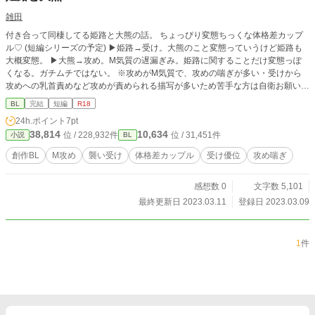
雑田
付き合って同棲してる姫路と大熊の話。 ちょっぴり変態ちっくな体格差カップ
ル♡ (短編シリーズの予定) ▶︎姫路→受け。大熊のこと変態っていうけど姫路も
大概変態。 ▶︎大熊→攻め。M気質の遅漏ぎみ。姫路に関することだけ変態っぽ
くなる。ガチムチではない。 ※攻めがM気質で、攻めの喘ぎが多い・受けから
攻めへの乳首責めなど攻めが責められる描写が多いため苦手な方は自衛お願いし
ます。リバ・逆転はありません。 🔽 🔽 🔽 【pixiv fanb
BL
完結
短編
R18
ox】 支援者様限定となりますが、「姫路と大熊」2作目公開中です。 ⬇︎⬇︎下記リ
24h.ポイント
7pt
ンク⬇︎⬇︎ https://ztt4869.fanbox.cc/posts/10697255 少しでも興味を持っていただ
38,814
10,634
位 / 228,932件
位 / 31,451件
小説
BL
けた方は 一度見に来ていただけると嬉しいです👀✨
創作BL
M攻め
襲い受け
体格差カップル
受け優位
攻め喘ぎ
感想数 0
文字数 5,101
最終更新日 2023.03.11
登録日 2023.03.09
1
件