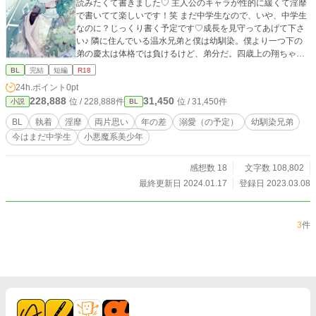
読みたくて書きました♡ 主人公のキャラが性的に緩くて淫靡
で書いてて楽しいです！笑 まだ中学生なので、いや、中学生
なのに？じっくり書く予定です♡成長を見守ってあげて下さ
い♪ 隣に住んでいる温水兄弟と僕は幼馴染。僕より一つ下の
弟の慶太は体格では負けるけど、弟分だ。四歳上の翔ちゃん
は、バレーボール強豪校の選手で僕の大好きな人。でも僕に
BL
完結
短編
R18
罪悪感を持ってる翔ちゃんへの恋は永遠に実を結ばないって
24h.ポイント
0pt
知ってる。だから僕は初恋を諦めて、恋じゃない欲望を消費
228,888
31,450
位 / 228,888件
位 / 31,450件
小説
BL
しているんだ。そんな不毛な僕たちの関係が翔ちゃんの試合
を見に行った時から少しづつ動き出して…。
BL
執着
淫靡
両片思い
年の差
溺愛（の予定）
幼馴染兄弟
今はまだ中学生
小悪魔系美少年
感想数 18
文字数 108,802
最終更新日 2024.01.17
登録日 2023.03.08
3
件