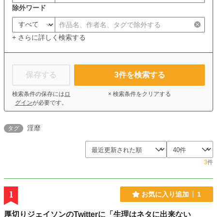
除外ワード
+ さらに詳しく検索する
保存する
3
件を検索する
検索条件の保存には
ロ
× 検索条件をクリアする
グイン
が必要です。
淫靡
タグ
3
件
1
お気に入り追加
1
厚切りジェイソンのTwitterに「生理はネタに出来ない