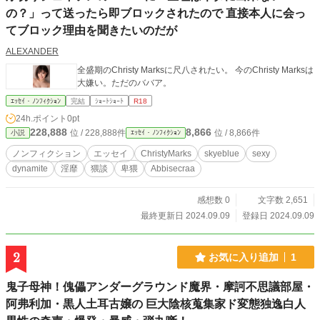
の？」って送ったら即ブロックされたので 直接本人に会っ
てブロック理由を聞きたいのだが
ALEXANDER
全盛期のChristy Marksに尺八されたい。 今のChristy Marksは
大嫌い。ただのババア。
ｴｯｾｲ・ﾉﾝﾌｨｸｼｮﾝ
完結
ｼｮｰﾄｼｮｰﾄ
R18
24h.ポイント
0pt
228,888
8,866
位 / 228,888件
位 / 8,866件
小説
ｴｯｾｲ・ﾉﾝﾌｨｸｼｮﾝ
ノンフィクション
エッセイ
ChristyMarks
skyeblue
sexy
dynamite
淫靡
猥談
卑猥
Abbisecraa
感想数 0
文字数 2,651
最終更新日 2024.09.09
登録日 2024.09.09
2
お気に入り追加
1
鬼子母神！傀儡アンダーグラウンド魔界・摩訶不思議部屋・
阿弗利加・黒人土耳古嬢の 巨大陰核蒐集家ド変態独逸白人