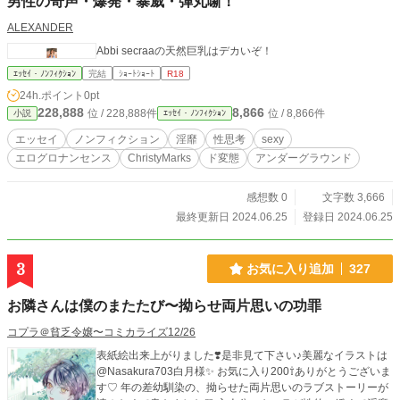
男性の奇声・爆発・暴威・弾丸噺！
ALEXANDER
Abbi secraaの天然巨乳はデカいぞ！
ｴｯｾｲ・ﾉﾝﾌｨｸｼｮﾝ
完結
ｼｮｰﾄｼｮｰﾄ
R18
24h.ポイント
0pt
228,888
8,866
位 / 228,888件
位 / 8,866件
小説
ｴｯｾｲ・ﾉﾝﾌｨｸｼｮﾝ
エッセイ
ノンフィクション
淫靡
性思考
sexy
エログロナンセンス
ChristyMarks
ド変態
アンダーグラウンド
感想数 0
文字数 3,666
最終更新日 2024.06.25
登録日 2024.06.25
3
お気に入り追加
327
お隣さんは僕のまたたび〜拗らせ両片思いの功罪
コプラ＠貧乏令嬢〜コミカライズ12/26
表紙絵出来上がりました❣️是非見て下さい♪美麗なイラストは
@Nasakura703白月様✨ お気に入り200⇧ありがとうございま
す♡ 年の差幼馴染の、拗らせた両片思いのラブストーリーが