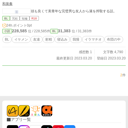
和泉奏
頭も良くて美青年な完璧男な友人から液を搾取する話。
BL
完結
短編
R18
24h.ポイント
0pt
228,585
31,383
位 / 228,585件
位 / 31,383件
小説
BL
BL
イケメン
友達
射精
寝込み
我慢
イラマチオ
布団の中
感想数 1
文字数 4,790
最終更新日 2023.03.20
登録日 2023.03.20
2
件
アプリ一覧