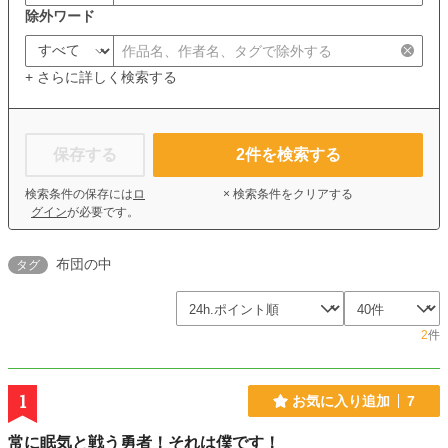
除外ワード
+ さらに詳しく検索する
保存する
2
件を検索する
検索条件の保存には
ロ
× 検索条件をクリアする
グイン
が必要です。
布団の中
タグ
2
件
1
お気に入り追加
7
常に眠気と戦う勇者！それは僕です！