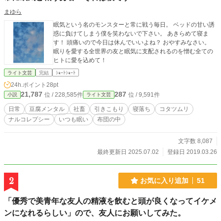
まゆら
眠気という名のモンスターと常に戦う毎日。 ベッドの甘い誘
惑に負けてしまう僕を笑わないで下さい。 あきらめて寝ま
す！ 頭痛いので今日は休んでいいよね？ おやすみなさい。
眠りを愛する全世界の友と眠気に支配されるのを憎む全ての
ヒトに愛を込めて！
ライト文芸
完結
ｼｮｰﾄｼｮｰﾄ
24h.ポイント
28pt
21,787
287
位 / 228,585件
位 / 9,591件
小説
ライト文芸
日常
豆腐メンタル
社畜
引きこもり
寝落ち
コタツムリ
ナルコレプシー
いつも眠い
布団の中
文字数 8,087
最終更新日 2025.07.02
登録日 2019.03.26
2
お気に入り追加
51
「優秀で美青年な友人の精液を飲むと頭が良くなってイケメ
ンになれるらしい」ので、友人にお願いしてみた。