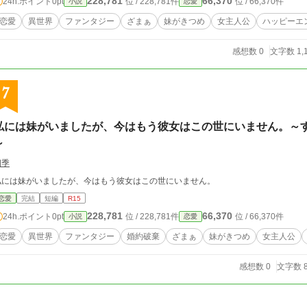
228,781
66,370
24h.ポイント
0pt
位 / 228,781件
位 / 66,370件
小説
恋愛
恋愛
異世界
ファンタジー
ざまぁ
妹がきつめ
女主人公
ハッピーエ
感想数 0
文字数 1,
7
私には妹がいましたが、今はもう彼女はこの世にいません。～
～
四季
私には妹がいましたが、今はもう彼女はこの世にいません。
恋愛
完結
短編
R15
228,781
66,370
24h.ポイント
0pt
位 / 228,781件
位 / 66,370件
小説
恋愛
恋愛
異世界
ファンタジー
婚約破棄
ざまぁ
妹がきつめ
女主人公
感想数 0
文字数 8