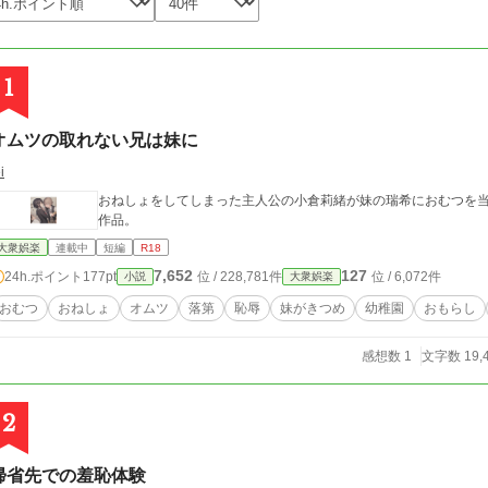
1
オムツの取れない兄は妹に
i
おねしょをしてしまった主人公の小倉莉緒が妹の瑞希におむつを
作品。
大衆娯楽
連載中
短編
R18
7,652
127
24h.ポイント
177pt
位 / 228,781件
位 / 6,072件
小説
大衆娯楽
おむつ
おねしょ
オムツ
落第
恥辱
妹がきつめ
幼稚園
おもらし
感想数 1
文字数 19,
2
帰省先での羞恥体験