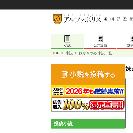
小説
公式漫画
投
TOP
>
小説
>
妹がきつめ 小説一覧
妹
投稿小説