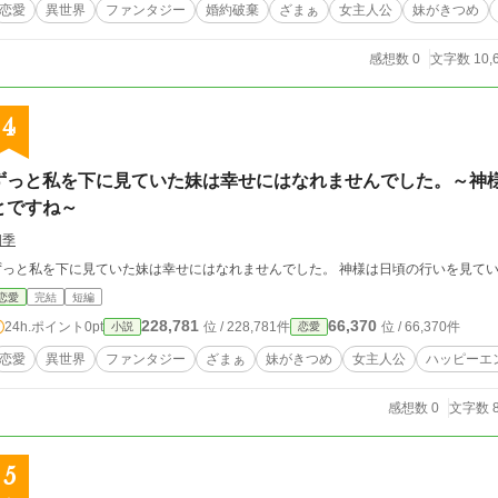
恋愛
異世界
ファンタジー
婚約破棄
ざまぁ
女主人公
妹がきつめ
感想数 0
文字数 10,
4
ずっと私を下に見ていた妹は幸せにはなれませんでした。～神
とですね～
四季
ずっと私を下に見ていた妹は幸せにはなれませんでした。
恋愛
完結
短編
228,781
66,370
24h.ポイント
0pt
位 / 228,781件
位 / 66,370件
小説
恋愛
恋愛
異世界
ファンタジー
ざまぁ
妹がきつめ
女主人公
ハッピーエ
感想数 0
文字数 8
5