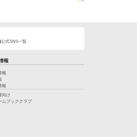
7
件
公式SNS一覧
情報
情報
報
情報
様向け
ームブッククラブ