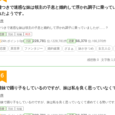
嘘つきで迷惑な妹は領主の子息と婚約して浮かれ調子に乗って
れたようです。
四季
嘘つきで迷惑な妹は領主の子息と婚約して浮かれ調子に乗っていましたが……？
恋愛
完結
短編
R15
228,781
66,370
24h.ポイント
0pt
位 / 228,781件
位 / 66,370件
小説
恋愛
恋愛
異世界
ファンタジー
婚約破棄
ざまぁ
妹がきつめ
女主人公
感想数 0
文字数 1,
6
姉妹で踊り子をしているのですが、妹は私を良く思っていなく
四季
姉妹で踊り子をしているのですが、妹は私を良く思っていなくて虐めてくる勢いです
恋愛
完結
短編