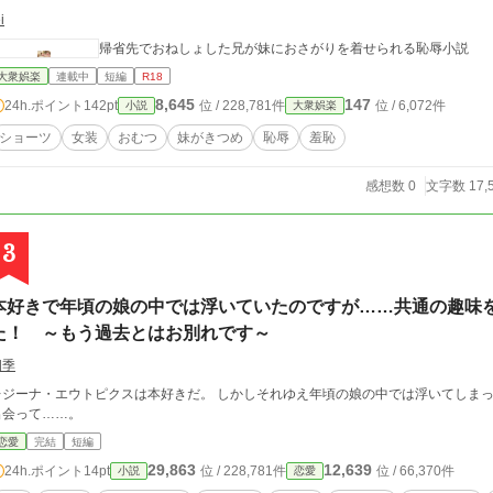
i
帰省先でおねしょした兄が妹におさがりを着せられる恥辱小説
大衆娯楽
連載中
短編
R18
8,645
147
24h.ポイント
142pt
位 / 228,781件
位 / 6,072件
小説
大衆娯楽
ショーツ
女装
おむつ
妹がきつめ
恥辱
羞恥
感想数 0
文字数 17,
3
本好きで年頃の娘の中では浮いていたのですが……共通の趣味
た！ ～もう過去とはお別れです～
四季
ジーナ・エウトピクスは本好きだ。 しかしそれゆえ年頃の娘の中では浮いてしまっていた。 だが、ある時、共通の
出会って……。
恋愛
完結
短編
29,863
12,639
24h.ポイント
14pt
位 / 228,781件
位 / 66,370件
小説
恋愛