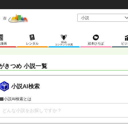
Web
稿漫画
レンタル
絵本ひろば
ビジ
コンテンツ大賞
がきつめ 小説一覧
小説AI検索
小説AI検索とは